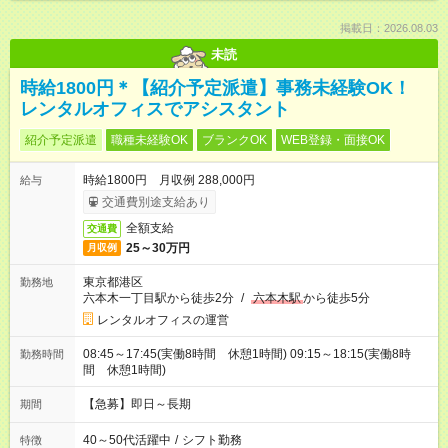
掲載日：2026.08.03
未読
時給1800円＊【紹介予定派遣】事務未経験OK！
レンタルオフィスでアシスタント
紹介予定派遣
職種未経験OK
ブランクOK
WEB登録・面接OK
時給1800円 月収例 288,000円
給与
交通費別途支給あり
全額支給
交通費
25～30万円
月収例
東京都港区
勤務地
六本木一丁目駅から徒歩2分
/
六本木駅
から徒歩5分
レンタルオフィスの運営
08:45～17:45(実働8時間 休憩1時間) 09:15～18:15(実働8時
勤務時間
間 休憩1時間)
【急募】即日～長期
期間
40～50代活躍中
/
シフト勤務
特徴