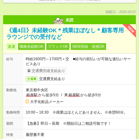
掲載日：2026.08.07
未読
NEW
《週4日》未経験OK＊残業ほぼなし＊顧客専用
ラウンジでの受付など
派遣
職種未経験OK
ブランクOK
WEB登録・面接OK
時給1600円～1700円＋交 ■給与の前払いが可能な速払いサー
給与
ビスあり
交通費別途支給あり
交通費支給あり
交通費
東京都中央区
勤務地
銀座駅
から徒歩5分
/
東
銀座駅
から徒歩5分
大手化粧品メーカー
10:00～18:30 ※残業はほとんどありません。※休憩60分。
勤務時間
【急募】即日～長期 ※開始日はご相談可能です！
期間
履歴書不要
特徴