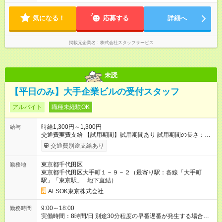
気になる！
応募する
詳細へ
掲載元企業名
株式会社スタッフサービス
未読
【平日のみ】大手企業ビルの受付スタッフ
アルバイト
職種未経験OK
時給1,300円～1,300円
給与
交通費実費支給 【試用期間】試用期間あり 試用期間の長さ：6
ヶ月 雇用形態、給与は本採用時と同じです。
交通費別途支給あり
東京都千代田区
勤務地
東京都千代田区大手町１－９－２（最寄り駅：各線「大手町
駅」「東京駅」 地下直結）
ALSOK東京株式会社
9:00～18:00
勤務時間
実働時間：8時間/日 別途30分程度の早番遅番が発生する場合が