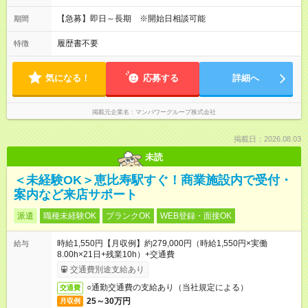
【急募】即日～長期 ※開始日相談可能
期間
履歴書不要
特徴
気になる！
応募する
詳細へ
掲載元企業名
マンパワーグループ株式会社
掲載日：2026.08.03
未読
＜未経験OK＞恵比寿駅すぐ！商業施設内で受付・
案内など来店サポート
派遣
職種未経験OK
ブランクOK
WEB登録・面接OK
時給1,550円【月収例】約279,000円（時給1,550円×実働
給与
8.00h×21日+残業10h）+交通費
交通費別途支給あり
○通勤交通費の支給あり（当社規定による）
交通費
25～30万円
月収例