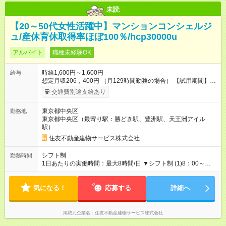
未読
【20～50代女性活躍中】マンションコンシェルジ
ュ/産休育休取得率ほぼ100％/hcp30000u
アルバイト
職種未経験OK
時給1,600円～1,600円
給与
想定月収206，400円 （月129時間勤務の場合） 【試用期間】試
用期間あり 試用期間の長さ：3ヶ月 雇用形態、給与は本採用時
交通費別途支給あり
と同じです。
東京都中央区
勤務地
東京都中央区（最寄り駅：勝どき駅、豊洲駅、天王洲アイル
駅）
住友不動産建物サービス株式会社
シフト制
勤務時間
1日あたりの実働時間：最大8時間/日 ▼シフト制 (1)8：00～
13：00 (2)8：00～17：00 (3)7：50～21：00 など ▼休憩 (1)
なし(2)60分(3)120分 ※時間は物件や状況により異なります。 ※
気になる！
記載の時間帯はあくまでも参考例で、複数のシフトにご対応い
応募する
詳細へ
ただきます。 ▼働き方一例 ・社保未加入×週2～3日 ・社保加入
×週4～5日
掲載元企業名
住友不動産建物サービス株式会社