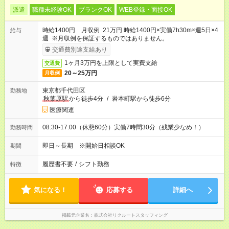
派遣
職種未経験OK
ブランクOK
WEB登録・面接OK
時給1400円 月収例 21万円 時給1400円×実働7h30m×週5日×4
給与
週 ※月収例を保証するものではありません。
交通費別途支給あり
1ヶ月3万円を上限として実費支給
交通費
20～25万円
月収例
東京都千代田区
勤務地
秋葉原駅
から徒歩4分
/
岩本町駅から徒歩6分
医療関連
08:30-17:00（休憩60分）実働7時間30分（残業少なめ！）
勤務時間
即日～長期 ※開始日相談OK
期間
履歴書不要
/
シフト勤務
特徴
気になる！
応募する
詳細へ
掲載元企業名
株式会社リクルートスタッフィング