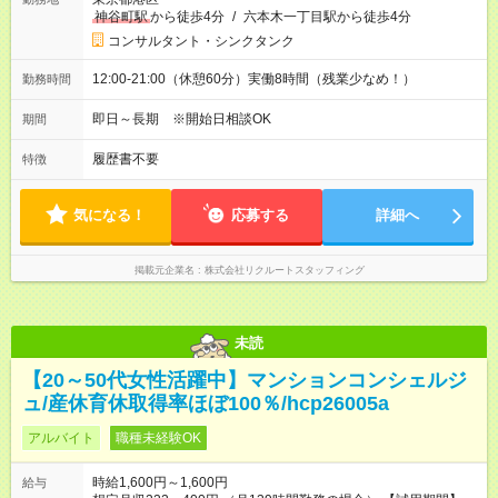
神谷町駅
から徒歩4分
/
六本木一丁目駅から徒歩4分
コンサルタント・シンクタンク
12:00-21:00（休憩60分）実働8時間（残業少なめ！）
勤務時間
即日～長期 ※開始日相談OK
期間
履歴書不要
特徴
気になる！
応募する
詳細へ
掲載元企業名
株式会社リクルートスタッフィング
未読
【20～50代女性活躍中】マンションコンシェルジ
ュ/産休育休取得率ほぼ100％/hcp26005a
アルバイト
職種未経験OK
時給1,600円～1,600円
給与