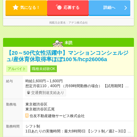
気になる！
応募する
詳細へ
掲載元企業名
アデコ株式会社
未読
【20～50代女性活躍中】マンションコンシェルジ
ュ/産休育休取得率ほぼ100％/hcp26006a
アルバイト
職種未経験OK
時給1,600円～1,600円
給与
想定月収110，400円 （月69時間勤務の場合） 【試用期間】試
用期間あり 試用期間の長さ：3ヶ月 雇用形態、給与は本採用時
交通費別途支給あり
と同じです。
東京都渋谷区
勤務地
東京都渋谷区広尾
住友不動産建物サービス株式会社
シフト制
勤務時間
1日あたりの実働時間：最大8時間/日 【シフト制／週2～3日】
8：30～16：00 9：30～17：00 8：30～17：00 ※上記以外のシ