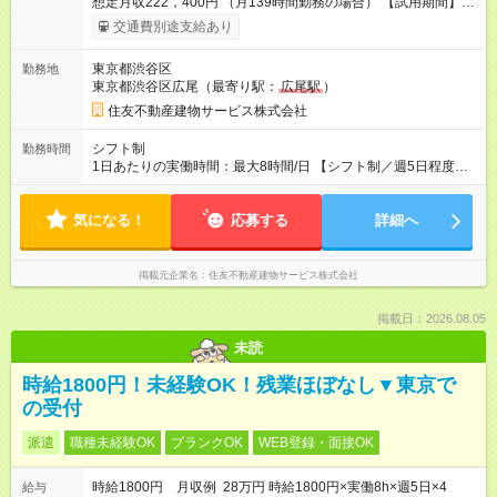
想定月収222，400円 （月139時間勤務の場合） 【試用期間】試
用期間あり 試用期間の長さ：3ヶ月 雇用形態、給与は本採用時
交通費別途支給あり
と同じです。
東京都渋谷区
勤務地
東京都渋谷区広尾（最寄り駅：
広尾駅
）
住友不動産建物サービス株式会社
シフト制
勤務時間
1日あたりの実働時間：最大8時間/日 【シフト制／週5日程度】
8：30～16：00 9：30～17：00 8：30～17：00 ※上記以外のシ
フトの場合もあります。 ▼休憩時間 60分
気になる！
応募する
詳細へ
掲載元企業名
住友不動産建物サービス株式会社
掲載日：2026.08.05
未読
時給1800円！未経験OK！残業ほぼなし▼東京で
の受付
派遣
職種未経験OK
ブランクOK
WEB登録・面接OK
時給1800円 月収例 28万円 時給1800円×実働8h×週5日×4
給与