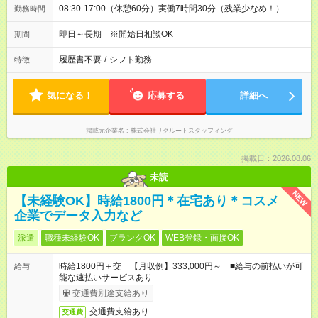
08:30-17:00（休憩60分）実働7時間30分（残業少なめ！）
勤務時間
即日～長期 ※開始日相談OK
期間
履歴書不要
/
シフト勤務
特徴
気になる！
応募する
詳細へ
掲載元企業名
株式会社リクルートスタッフィング
掲載日：2026.08.06
未読
NEW
【未経験OK】時給1800円＊在宅あり＊コスメ
企業でデータ入力など
派遣
職種未経験OK
ブランクOK
WEB登録・面接OK
時給1800円＋交 【月収例】333,000円～ ■給与の前払いが可
給与
能な速払いサービスあり
交通費別途支給あり
交通費支給あり
交通費