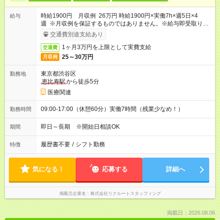
時給1900円 月収例 26万円 時給1900円×実働7h×週5日×4
給与
週 ※月収例を保証するものではありません。※給与即受取りサ
ービス利用可（利用条件有）
交通費別途支給あり
1ヶ月3万円を上限として実費支給
交通費
25～30万円
月収例
東京都渋谷区
勤務地
恵比寿駅
から徒歩5分
医療関連
09:00-17:00（休憩60分）実働7時間（残業少なめ！）
勤務時間
即日～長期 ※開始日相談OK
期間
履歴書不要
/
シフト勤務
特徴
気になる！
応募する
詳細へ
掲載元企業名
株式会社リクルートスタッフィング
掲載日：2026.08.06