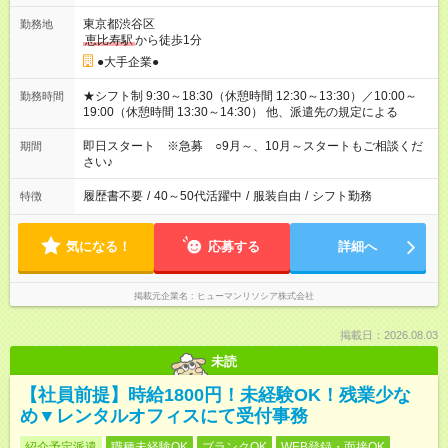
東京都渋谷区
勤務地
恵比寿駅
から徒歩1分
●大手企業●
★シフト制 9:30～18:30（休憩時間 12:30～13:30）／10:00～
勤務時間
19:00（休憩時間 13:30～14:30） 他、派遣先の規定による
即日スタート ※急募 ○9月～、10月～スタートもご相談くだ
期間
さい♪
履歴書不要
/
40～50代活躍中
/
服装自由
/
シフト勤務
特徴
気になる！
応募する
詳細へ
掲載元企業名
ヒューマンリソシア株式会社
掲載日：2026.08.03
未読
【社員前提】時給1800円！未経験OK！残業少な
め▼レンタルオフィスにて受付事務
紹介予定派遣
職種未経験OK
ブランクOK
WEB登録・面接OK