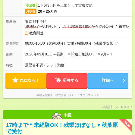
1ヶ月3万円を上限として実費支給
交通費
20～25万円
月収例
東京都中央区
勤務地
築地駅
から徒歩5分
/
八丁堀(東京都)駅
から徒歩14分
/
東京駅
教育関連
08:00-16:30（休憩60分）実働7時間30分（残業少なめ！）
勤務時間
2026年09月01日～長期 ※開始日相談OK ※9月～！
期間
履歴書不要
/
シフト勤務
特徴
気になる！
応募する
詳細へ
掲載元企業名
株式会社リクルートスタッフィング
掲載日：2026.08.07
未読
NEW
17時まで＊未経験OK！残業ほぼなし▼秋葉原
で受付