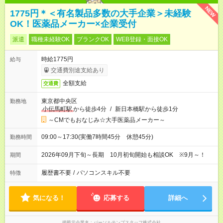
NEW
1775円＊＜有名製品多数の大手企業＞未経験
OK！医薬品メーカー×企業受付
派遣
職種未経験OK
ブランクOK
WEB登録・面接OK
時給1775円
給与
交通費別途支給あり
全額支給
交通費
東京都中央区
勤務地
小伝馬町駅
から徒歩4分
/
新日本橋駅から徒歩1分
～CMでもおなじみ☆大手医薬品メーカー～
09:00～17:30(実働7時間45分 休憩45分)
勤務時間
2026年09月下旬～長期 10月初旬開始も相談OK ※9月～！
期間
履歴書不要
/
パソコンスキル不要
特徴
気になる！
応募する
詳細へ
掲載元企業名
パーソルテンプスタッフ株式会社