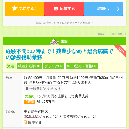
フトの場合もあります。 ▼休憩時間 60分 ※シフト例はあくまで
気になる！
物件によって異なります
応募する
詳細へ
掲載元企業名
住友不動産建物サービス株式会社
掲載日：2026.08.07
未読
NEW
経験不問○17時まで！残業少なめ＊総合病院で
の診療補助業務
派遣
職種未経験OK
ブランクOK
WEB登録・面接OK
時給1400円 月収例 21万円 時給1400円×実働7h30m×週5日×4
給与
週 ※月収例を保証するものではありません。
交通費別途支給あり
1ヶ月3万円を上限として実費支給
交通費
20～25万円
月収例
東京都千代田区
勤務地
秋葉原駅
から徒歩4分
/
岩本町駅から徒歩6分
医療関連