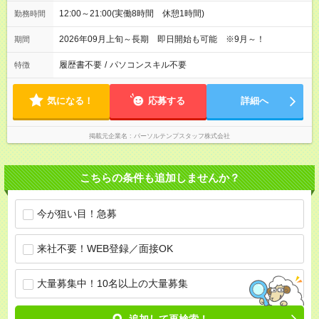
12:00～21:00(実働8時間 休憩1時間)
勤務時間
2026年09月上旬～長期 即日開始も可能 ※9月～！
期間
履歴書不要
/
パソコンスキル不要
特徴
気になる！
応募する
詳細へ
掲載元企業名
パーソルテンプスタッフ株式会社
こちらの条件も追加しませんか？
今が狙い目！急募
来社不要！WEB登録／面接OK
大量募集中！10名以上の大量募集