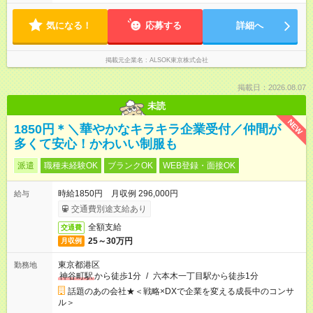
あります（時間外手当支給）。
気になる！
応募する
詳細へ
掲載元企業名
ALSOK東京株式会社
掲載日：2026.08.07
未読
NEW
1850円＊＼華やかなキラキラ企業受付／仲間が
多くて安心！かわいい制服も
派遣
職種未経験OK
ブランクOK
WEB登録・面接OK
時給1850円 月収例 296,000円
給与
交通費別途支給あり
全額支給
交通費
25～30万円
月収例
東京都港区
勤務地
神谷町駅
から徒歩1分
/
六本木一丁目駅から徒歩1分
話題のあの会社★＜戦略×DXで企業を変える成長中のコンサ
ル＞