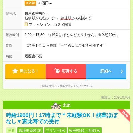
30万円～
月収例
東京都中央区
勤務地
新橋駅から徒歩5分
/
銀座駅
から徒歩8分
ファッション・コスメ関連
9:00～17:30 ※残業はほとんどありません。※休憩60分。
勤務時間
【急募】即日～長期 ※開始日はご相談可能です！
期間
履歴書不要
特徴
気になる！
応募する
詳細へ
掲載元企業名
株式会社スタッフサービス
掲載日：2026.08.06
未読
NEW
時給1900円！17時まで＊未経験OK！残業ほぼ
なし▼恵比寿での受付
派遣
職種未経験OK
ブランクOK
WEB登録・面接OK