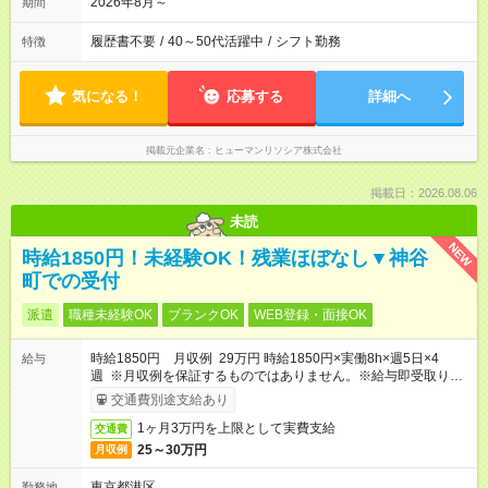
2026年8月～
期間
履歴書不要
/
40～50代活躍中
/
シフト勤務
特徴
気になる！
応募する
詳細へ
掲載元企業名
ヒューマンリソシア株式会社
掲載日：2026.08.06
未読
NEW
時給1850円！未経験OK！残業ほぼなし▼神谷
町での受付
派遣
職種未経験OK
ブランクOK
WEB登録・面接OK
時給1850円 月収例 29万円 時給1850円×実働8h×週5日×4
給与
週 ※月収例を保証するものではありません。※給与即受取りサ
ービス利用可（利用条件有）
交通費別途支給あり
1ヶ月3万円を上限として実費支給
交通費
25～30万円
月収例
東京都港区
勤務地