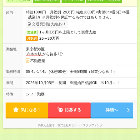
時給1800円 月収例 29万円 時給1800円×実働8h×週5日×4週
給与
+残業1h ※月収例を保証するものではありません。
交通費別途支給あり
1ヶ月3万円を上限として実費支給
交通費
25～30万円
月収例
東京都港区
勤務地
六本木駅
から徒歩1分
不動産業
08:45-17:45（休憩60分）実働8時間（残業少なめ！）
勤務時間
2026年10月05日～長期 ※開始日相談OK ※10月～！
期間
シフト勤務
特徴
気になる！
応募する
詳細へ
掲載元企業名
株式会社リクルートスタッフィング