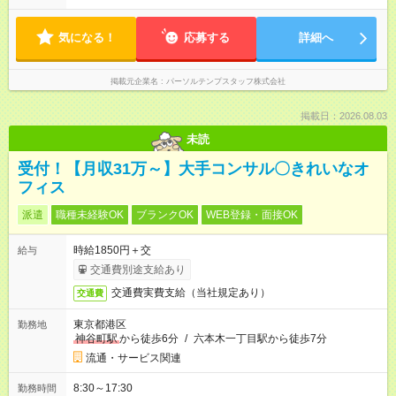
気になる！
応募する
詳細へ
掲載元企業名
パーソルテンプスタッフ株式会社
掲載日：2026.08.03
未読
受付！【月収31万～】大手コンサル〇きれいなオ
フィス
派遣
職種未経験OK
ブランクOK
WEB登録・面接OK
時給1850円＋交
給与
交通費別途支給あり
交通費実費支給（当社規定あり）
交通費
東京都港区
勤務地
神谷町駅
から徒歩6分
/
六本木一丁目駅から徒歩7分
流通・サービス関連
8:30～17:30
勤務時間