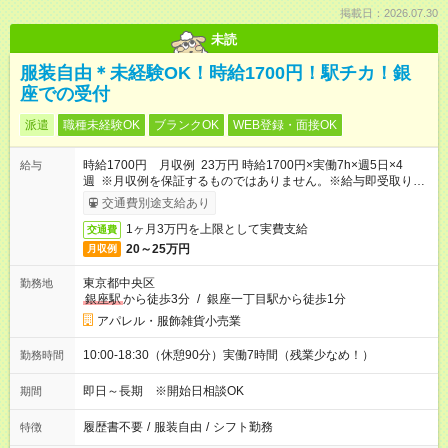
掲載日：2026.07.30
未読
服装自由＊未経験OK！時給1700円！駅チカ！銀
座での受付
派遣
職種未経験OK
ブランクOK
WEB登録・面接OK
時給1700円 月収例 23万円 時給1700円×実働7h×週5日×4
給与
週 ※月収例を保証するものではありません。※給与即受取りサ
ービス利用可（利用条件有）
交通費別途支給あり
1ヶ月3万円を上限として実費支給
交通費
20～25万円
月収例
東京都中央区
勤務地
銀座駅
から徒歩3分
/
銀座一丁目駅から徒歩1分
アパレル・服飾雑貨小売業
10:00-18:30（休憩90分）実働7時間（残業少なめ！）
勤務時間
即日～長期 ※開始日相談OK
期間
履歴書不要
/
服装自由
/
シフト勤務
特徴