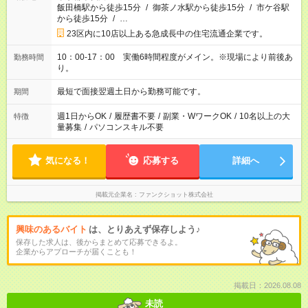
飯田橋駅から徒歩15分
/
御茶ノ水駅から徒歩15分
/
市ケ谷駅
から徒歩15分
/
…
23区内に10店以上ある急成長中の住宅流通企業です。
10：00-17：00 実働6時間程度がメイン。※現場により前後あ
勤務時間
り。
最短で面接翌週土日から勤務可能です。
期間
週1日からOK
/
履歴書不要
/
副業・WワークOK
/
10名以上の大
特徴
量募集
/
パソコンスキル不要
気になる！
応募する
詳細へ
掲載元企業名
ファンクショット株式会社
興味のあるバイト
は、とりあえず保存しよう♪
保存した求人は、後からまとめて応募できるよ。
企業からアプローチが届くことも！
掲載日：2026.08.08
未読