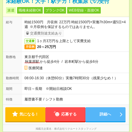
未経験OK！大手！駅チカ！秋葉原での受付
派遣
職種未経験OK
ブランクOK
WEB登録・面接OK
時給1500円 月収例 22万円 時給1500円×実働7h30m×週5日×4
給与
週 ※月収例を保証するものではありません。
交通費別途支給あり
1ヶ月3万円を上限として実費支給
交通費
20～25万円
月収例
東京都千代田区
勤務地
秋葉原駅
から徒歩4分
/
岩本町駅から徒歩6分
医療関連
08:00-16:30（休憩60分）実働7時間30分（残業少なめ！）
勤務時間
即日～長期 ※開始日相談OK
期間
履歴書不要
/
シフト勤務
特徴
気になる！
応募する
詳細へ
掲載元企業名
株式会社リクルートスタッフィング