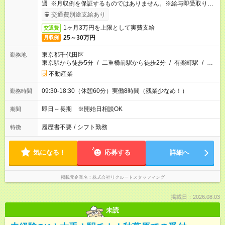
週 ※月収例を保証するものではありません。※給与即受取りサ
ービス利用可（利用条件有）
交通費別途支給あり
1ヶ月3万円を上限として実費支給
交通費
25～30万円
月収例
東京都千代田区
勤務地
東京駅から徒歩5分
/
二重橋前駅から徒歩2分
/
有楽町駅
/
…
不動産業
09:30-18:30（休憩60分）実働8時間（残業少なめ！）
勤務時間
即日～長期 ※開始日相談OK
期間
履歴書不要
/
シフト勤務
特徴
気になる！
応募する
詳細へ
掲載元企業名
株式会社リクルートスタッフィング
掲載日：2026.08.03
未読