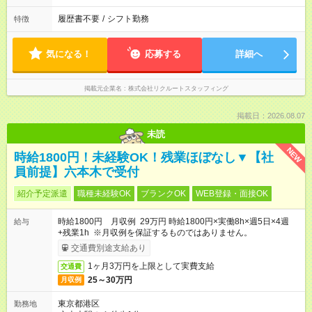
履歴書不要
/
シフト勤務
特徴
気になる！
応募する
詳細へ
掲載元企業名
株式会社リクルートスタッフィング
掲載日：2026.08.07
未読
NEW
時給1800円！未経験OK！残業ほぼなし▼【社
員前提】六本木で受付
紹介予定派遣
職種未経験OK
ブランクOK
WEB登録・面接OK
時給1800円 月収例 29万円 時給1800円×実働8h×週5日×4週
給与
+残業1h ※月収例を保証するものではありません。
交通費別途支給あり
1ヶ月3万円を上限として実費支給
交通費
25～30万円
月収例
東京都港区
勤務地