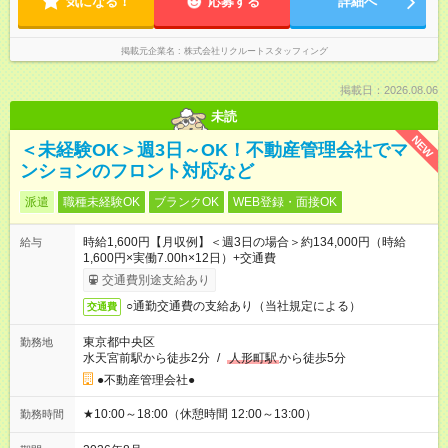
気になる！
応募する
詳細へ
掲載元企業名
株式会社リクルートスタッフィング
掲載日：2026.08.06
未読
NEW
＜未経験OK＞週3日～OK！不動産管理会社でマ
ンションのフロント対応など
派遣
職種未経験OK
ブランクOK
WEB登録・面接OK
時給1,600円【月収例】＜週3日の場合＞約134,000円（時給
給与
1,600円×実働7.00h×12日）+交通費
交通費別途支給あり
○通勤交通費の支給あり（当社規定による）
交通費
東京都中央区
勤務地
水天宮前駅から徒歩2分
/
人形町駅
から徒歩5分
●不動産管理会社●
★10:00～18:00（休憩時間 12:00～13:00）
勤務時間