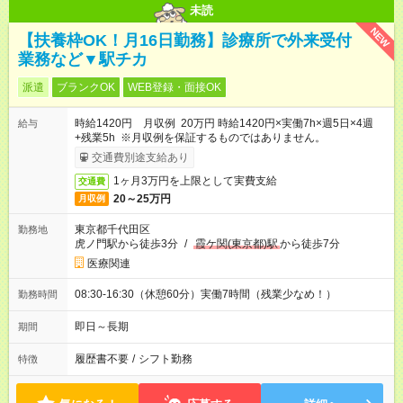
未読
NEW
【扶養枠OK！月16日勤務】診療所で外来受付
業務など▼駅チカ
派遣
ブランクOK
WEB登録・面接OK
時給1420円 月収例 20万円 時給1420円×実働7h×週5日×4週
給与
+残業5h ※月収例を保証するものではありません。
交通費別途支給あり
1ヶ月3万円を上限として実費支給
交通費
20～25万円
月収例
東京都千代田区
勤務地
虎ノ門駅から徒歩3分
/
霞ケ関(東京都)駅
から徒歩7分
医療関連
08:30-16:30（休憩60分）実働7時間（残業少なめ！）
勤務時間
即日～長期
期間
履歴書不要
/
シフト勤務
特徴