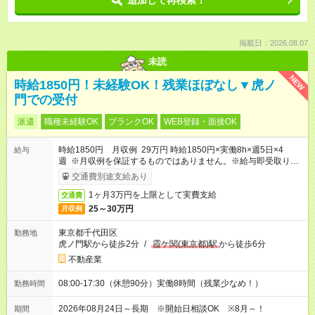
追加して再検索！
掲載日：2026.08.07
未読
NEW
時給1850円！未経験OK！残業ほぼなし▼虎ノ
門での受付
派遣
職種未経験OK
ブランクOK
WEB登録・面接OK
時給1850円 月収例 29万円 時給1850円×実働8h×週5日×4
給与
週 ※月収例を保証するものではありません。※給与即受取りサ
ービス利用可（利用条件有）
交通費別途支給あり
1ヶ月3万円を上限として実費支給
交通費
25～30万円
月収例
東京都千代田区
勤務地
虎ノ門駅から徒歩2分
/
霞ケ関(東京都)駅
から徒歩6分
不動産業
08:00-17:30（休憩90分）実働8時間（残業少なめ！）
勤務時間
2026年08月24日～長期 ※開始日相談OK ※8月～！
期間