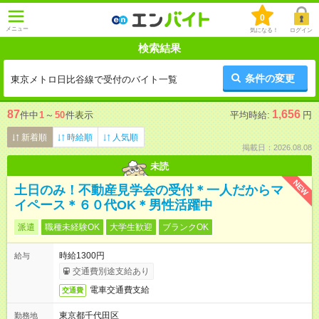
0
メニュー
気になる！
ログイン
検索結果
条件の変更
東京メトロ日比谷線で受付のバイト一覧
87
1,656
件中
1
～
50
件表示
平均時給:
円
新着順
時給順
人気順
掲載日：2026.08.08
未読
NEW
土日のみ！不動産見学会の受付＊一人だからマ
イペース＊６０代OK＊男性活躍中
派遣
職種未経験OK
大学生歓迎
ブランクOK
時給1300円
給与
交通費別途支給あり
電車交通費支給
交通費
東京都千代田区
勤務地