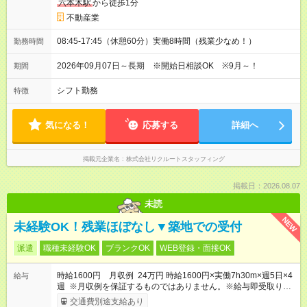
六本木駅
から徒歩1分
不動産業
08:45-17:45（休憩60分）実働8時間（残業少なめ！）
勤務時間
2026年09月07日～長期 ※開始日相談OK ※9月～！
期間
シフト勤務
特徴
気になる！
応募する
詳細へ
掲載元企業名
株式会社リクルートスタッフィング
掲載日：2026.08.07
未読
NEW
未経験OK！残業ほぼなし▼築地での受付
派遣
職種未経験OK
ブランクOK
WEB登録・面接OK
時給1600円 月収例 24万円 時給1600円×実働7h30m×週5日×4
給与
週 ※月収例を保証するものではありません。※給与即受取りサ
ービス利用可（利用条件有）
交通費別途支給あり