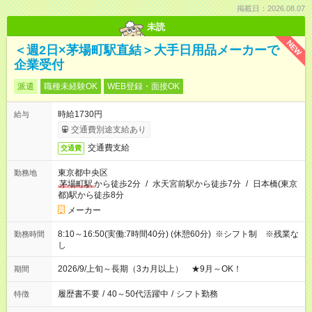
掲載日：2026.08.07
未読
NEW
＜週2日×茅場町駅直結＞大手日用品メーカーで
企業受付
派遣
職種未経験OK
WEB登録・面接OK
時給1730円
給与
交通費別途支給あり
交通費支給
交通費
東京都中央区
勤務地
茅場町駅
から徒歩2分
/
水天宮前駅から徒歩7分
/
日本橋(東京
都)駅から徒歩8分
メーカー
8:10～16:50(実働:7時間40分) (休憩60分) ※シフト制 ※残業な
勤務時間
し
2026/9/上旬～長期（3カ月以上） ★9月～OK！
期間
履歴書不要
/
40～50代活躍中
/
シフト勤務
特徴