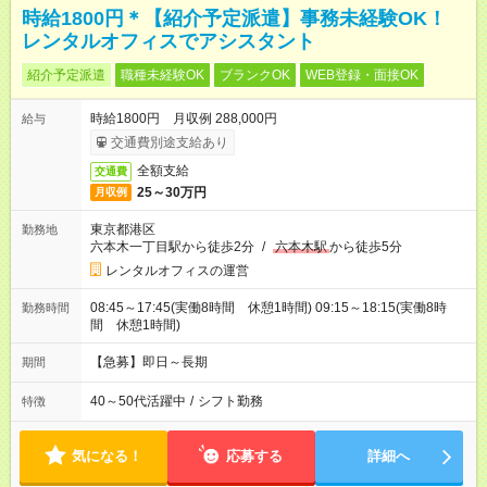
時給1800円＊【紹介予定派遣】事務未経験OK！
レンタルオフィスでアシスタント
紹介予定派遣
職種未経験OK
ブランクOK
WEB登録・面接OK
時給1800円 月収例 288,000円
給与
交通費別途支給あり
全額支給
交通費
25～30万円
月収例
東京都港区
勤務地
六本木一丁目駅から徒歩2分
/
六本木駅
から徒歩5分
レンタルオフィスの運営
08:45～17:45(実働8時間 休憩1時間) 09:15～18:15(実働8時
勤務時間
間 休憩1時間)
【急募】即日～長期
期間
40～50代活躍中
/
シフト勤務
特徴
気になる！
応募する
詳細へ