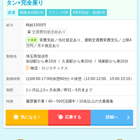
タン×完全座り
派遣
職種未経験OK
ブランクOK
WEB登録・面接OK
時給1500円
給与
交通費別途支給あり
実費支給／当社規定あり。通勤交通費実費支払／上限4
交通費
万円／月※規定あり
埼玉県加須市
勤務地
加須駅から車10分
/
久喜駅から車20分
/
鴻巣駅から車20分
物流・ロジスティクス
(1)09:00-17:00(休憩60分) ※休憩（12:00-12:50、15:00-15:10）
勤務時間
1ヶ月以上3ヶ月未満／即日～9月末まで
期間
履歴書不要
/
40～50代活躍中
/
10名以上の大量募集
特徴
気になる！
応募する
詳細へ