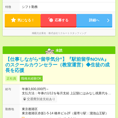
シフト勤務
特徴
気になる！
応募する
詳細へ
掲載元企業名
株式会社リクルートスタッフィング
未読
【仕事しながら“留学気分”】『駅前留学NOVA』
のスクールカウンセラー（教室運営）◆生徒の成
長を応援
正社員
職種未経験OK
年俸3,600,000円～
給与
支払方法：年俸の1/12を毎月支給 上記額にはみなし残業代を含
みます。※超過分は全額支給いたします。 みなし残業代 30,000
交通費別途支給あり
円／月 みなし残業時間 15時間／月 ★頑張りが収入に直結！イン
センティブ。 ―――――――――――― 校舎の目標達成度な
東京都港区
勤務地
ど、成果に応じて年2回インセンティブを支給します。一般職の
東京都港区赤坂1-5-14 橋本ビル2F（最寄り駅：溜池山王駅）
社員が、半期で20～30万円のインセンティブを手にした実績