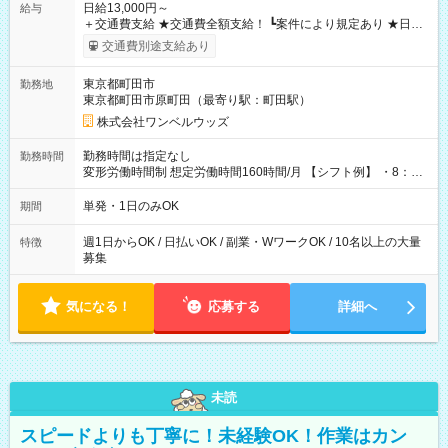
日給13,000円～
給与
＋交通費支給 ★交通費全額支給！ ┗案件により規定あり ★日払
いOK！（規定あり） ┗働いたその日に現金GET♪ お仕事後はコ
交通費別途支給あり
ンビニATMから 日払い分を引き落とせます！ 【試用期間】試
用期間なし
東京都町田市
勤務地
東京都町田市原町田（最寄り駅：町田駅）
株式会社ワンベルウッズ
勤務時間は指定なし
勤務時間
変形労働時間制 想定労働時間160時間/月 【シフト例】 ・8：00
～21：00
単発・1日のみOK
期間
週1日からOK / 日払いOK / 副業・WワークOK / 10名以上の大量
特徴
募集
気になる！
応募する
詳細へ
未読
スピードよりも丁寧に！未経験OK！作業はカン