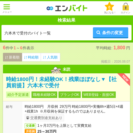
0
メニュー
気になる！
ログイン
検索結果
条件の変更
六本木で受付のバイト一覧
6
1,800
件中
1
～
6
件表示
平均時給:
円
新着順
時給順
人気順
掲載日：2026.08.07
未読
NEW
時給1800円！未経験OK！残業ほぼなし▼【社
員前提】六本木で受付
紹介予定派遣
職種未経験OK
ブランクOK
WEB登録・面接OK
時給1800円 月収例 29万円 時給1800円×実働8h×週5日×4週
給与
+残業1h ※月収例を保証するものではありません。
交通費別途支給あり
1ヶ月3万円を上限として実費支給
交通費
25～30万円
月収例