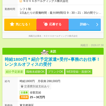
も。頑張りが目に見える形で収入に還元されるため、高いモチ
ＮＯＶＡホールディングス株式会社
ベーションで仕事に取り組めます。 ★毎月チャンスあり！スピ
ーディな昇格。 ―――――――――――― 年1回の査定に加
シフト制
勤務時間
え、毎月、現場の管理職が優秀な人材を役員に推薦する制度が
1日あたりの実働時間：最大8時間/日 9：30～21：30の間でシフ
あります。実力が認められれば、年度の途中でも昇格。実際、
ト制 ［ シフト例 ］ ・平日⇒12：30-21：30 ・土日祝⇒10：00-
入社2～3年目でサブマネージャーへ、20代で管理職へとキャリ
19：00 ★自分のペースで進めやすい！
アアップするケースも珍しくありません。 【試用期間】試用期
気になる！
―――――――――――― 一校舎を一人で担当する場合も多い
応募する
詳細へ
間あり 試用期間の長さ：1ヶ月 ※ 雇用形態と給与に、本採用時
ので、スケジュール管理はあなた次第。「今日は定時で帰っ
と異なる部分があります。 雇用形態：インターンシップ 給与：
て、明日に備えよう」など、調整しやすい環境です。
時給 1,400円以上 ※月途中での入社の場合、その月の月末までは
掲載元企業名
ＮＯＶＡホールディングス株式会社
インターンとして勤務になります。
掲載日：2026.07.30
未読
時給1800円＊紹介予定派遣×受付+事務のお仕事！
レンタルオフィスの受付
紹介予定派遣
職種未経験OK
ブランクOK
WEB登録・面接OK
時給1800円 月収例 288,000円
給与
交通費別途支給あり
全額支給
交通費
25～30万円
月収例
東京都港区
勤務地