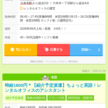
六本木駅
から徒歩2分
/
六本木一丁目駅から徒歩4分
レンタルオフィスの運営
08:45～17:45(実働8時間 休憩1時間) 09:15～18:15(実働8時
勤務時間
間 休憩1時間) ※シフト制（1週間交代）
2026年09月上旬～長期 ※9月～！
期間
40～50代活躍中
/
シフト勤務
特徴
気になる！
応募する
詳細へ
掲載元企業名
パーソルテンプスタッフ株式会社
掲載日：2026.07.28
未読
時給1800円＊【紹介予定派遣】ちょっと英語！レ
ンタルオフィスのアシスタント
紹介予定派遣
職種未経験OK
ブランクOK
WEB登録・面接OK
時給1800円 月収例 288,000円
給与