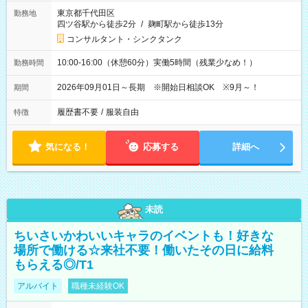
東京都千代田区
勤務地
四ツ谷駅から徒歩2分
/
麹町駅から徒歩13分
コンサルタント・シンクタンク
10:00-16:00（休憩60分）実働5時間（残業少なめ！）
勤務時間
2026年09月01日～長期 ※開始日相談OK ※9月～！
期間
履歴書不要
/
服装自由
特徴
気になる！
応募する
詳細へ
未読
ちいさいかわいいキャラのイベントも！好きな
場所で働ける☆来社不要！働いたその日に給料
もらえる◎/T1
アルバイト
職種未経験OK