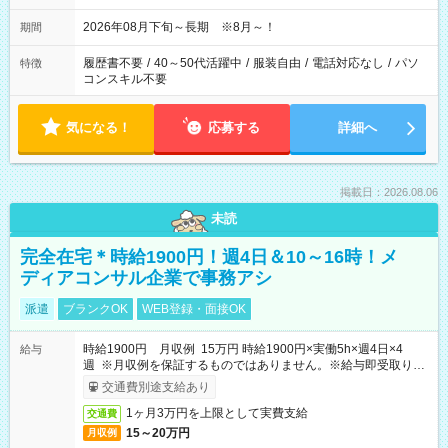
2026年08月下旬～長期 ※8月～！
期間
履歴書不要
/
40～50代活躍中
/
服装自由
/
電話対応なし
/
パソ
特徴
コンスキル不要
気になる！
応募する
詳細へ
掲載日：2026.08.06
未読
完全在宅＊時給1900円！週4日＆10～16時！メ
ディアコンサル企業で事務アシ
派遣
ブランクOK
WEB登録・面接OK
時給1900円 月収例 15万円 時給1900円×実働5h×週4日×4
給与
週 ※月収例を保証するものではありません。※給与即受取りサ
ービス利用可（利用条件有）
交通費別途支給あり
1ヶ月3万円を上限として実費支給
交通費
15～20万円
月収例