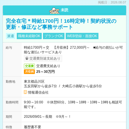
掲載日：2026.08.07
未読
完全在宅＊時給1700円！16時定時！契約状況の
更新・修正など事務サポート
派遣
職種未経験OK
ブランクOK
WEB登録・面接OK
時給1700円＋交 【月収例】272,000円～ ■給与の前払いが可
給与
能な速払いサービスあり
交通費別途支給あり
交通費支給あり
交通費
25～30万円
月収例
東京都品川区
勤務地
五反田駅から徒歩7分
/
大崎広小路駅から徒歩5分
情報通信会社
9:00～16:00 ※休憩60分。10時～18時・10時～19時も相談可
勤務時間
能です。
2026/09/01～長期 ※9月～！
期間
履歴書不要
特徴