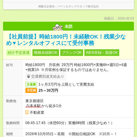
掲載元企業名
パーソルテンプスタッフ株式会社
掲載日：2026.08.03
未読
【社員前提】時給1800円！未経験OK！残業少な
め▼レンタルオフィスにて受付事務
紹介予定派遣
職種未経験OK
ブランクOK
WEB登録・面接OK
時給1800円 月収例 29万円 時給1800円×実働8h×週5日×4週
給与
+残業1h ※月収例を保証するものではありません。
交通費別途支給あり
1ヶ月3万円を上限として実費支給
交通費
25～30万円
月収例
東京都港区
勤務地
六本木駅
から徒歩1分
不動産業
08:45-17:45（休憩60分）実働8時間（残業少なめ！）
勤務時間
2026年10月05日～長期 ※開始日相談OK ※10月～！
期間