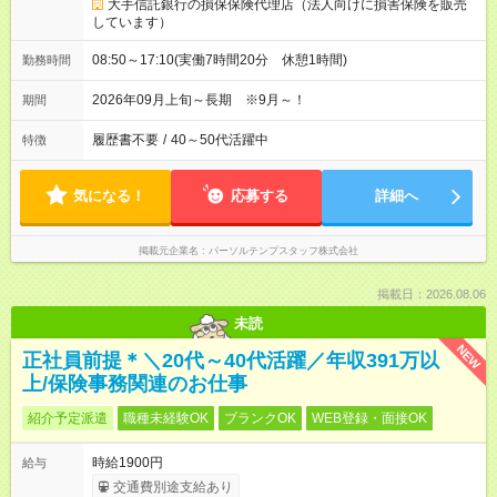
大手信託銀行の損保保険代理店（法人向けに損害保険を販売
しています）
08:50～17:10(実働7時間20分 休憩1時間)
勤務時間
2026年09月上旬～長期 ※9月～！
期間
履歴書不要
/
40～50代活躍中
特徴
気になる！
応募する
詳細へ
掲載元企業名
パーソルテンプスタッフ株式会社
掲載日：2026.08.06
未読
NEW
正社員前提＊＼20代～40代活躍／年収391万以
上/保険事務関連のお仕事
紹介予定派遣
職種未経験OK
ブランクOK
WEB登録・面接OK
時給1900円
給与
交通費別途支給あり