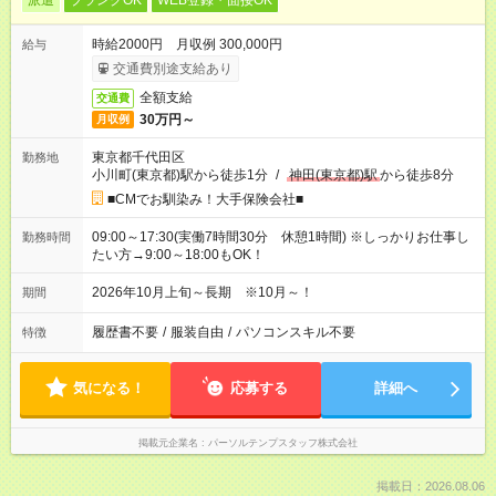
派遣
ブランクOK
WEB登録・面接OK
時給2000円 月収例 300,000円
給与
交通費別途支給あり
全額支給
交通費
30万円～
月収例
東京都千代田区
勤務地
小川町(東京都)駅から徒歩1分
/
神田(東京都)駅
から徒歩8分
■CMでお馴染み！大手保険会社■
09:00～17:30(実働7時間30分 休憩1時間) ※しっかりお仕事し
勤務時間
たい方→9:00～18:00もOK！
2026年10月上旬～長期 ※10月～！
期間
履歴書不要
/
服装自由
/
パソコンスキル不要
特徴
気になる！
応募する
詳細へ
掲載元企業名
パーソルテンプスタッフ株式会社
掲載日：2026.08.06