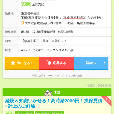
全額支給
交通費
東京都中央区
勤務地
宝町(東京都)駅から徒歩1分
/
京橋(東京都)駅
から徒歩3分
大手総合建設会社のGr企業：不動産・施設管理事業
08:30～17:30(実働8時間 休憩1時間)
勤務時間
【急募】即日～長期 ※即日～！
期間
40～50代活躍中
/
パソコンスキル不要
特徴
気になる！
応募する
詳細へ
掲載元企業名
パーソルテンプスタッフ株式会社
掲載日：2026.08.06
未読
NEW
経験＆知識いかせる！高時給2000円！損保見積
×計上のご経験