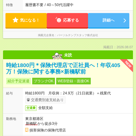
履歴書不要
/
40～50代活躍中
特徴
気になる！
応募する
詳細へ
掲載元企業名
パーソルテンプスタッフ株式会社
掲載日：2026.08.07
未読
NEW
時給1800円＊保険代理店で正社員へ！年収405
万！保険に関する事務×新橋駅前
紹介予定派遣
ブランクOK
WEB登録・面接OK
時給1800円 月収例：24.9万（21日就業）＋残業代
給与
交通費別途支給あり
全額支給
交通費
東京都港区
勤務地
新橋駅
から徒歩3分
損害保険の保険代理店