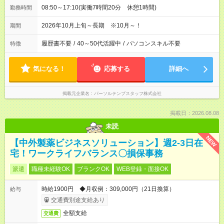
08:50～17:10(実働7時間20分 休憩1時間)
勤務時間
2026年10月上旬～長期 ※10月～！
期間
履歴書不要
/
40～50代活躍中
/
パソコンスキル不要
特徴
気になる！
応募する
詳細へ
掲載元企業名
パーソルテンプスタッフ株式会社
掲載日：2026.08.08
未読
NEW
【中外製薬ビジネスソリューション】週2-3日在
宅！ワークライフバランス〇損保事務
派遣
職種未経験OK
ブランクOK
WEB登録・面接OK
時給1900円 ◆月収例：309,000円（21日換算）
給与
交通費別途支給あり
全額支給
交通費