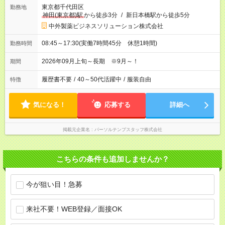
東京都千代田区
勤務地
神田(東京都)駅
から徒歩3分
/
新日本橋駅から徒歩5分
中外製薬ビジネスソリューション株式会社
08:45～17:30(実働7時間45分 休憩1時間)
勤務時間
2026年09月上旬～長期 ※9月～！
期間
履歴書不要
/
40～50代活躍中
/
服装自由
特徴
気になる！
応募する
詳細へ
掲載元企業名
パーソルテンプスタッフ株式会社
こちらの条件も追加しませんか？
今が狙い目！急募
来社不要！WEB登録／面接OK