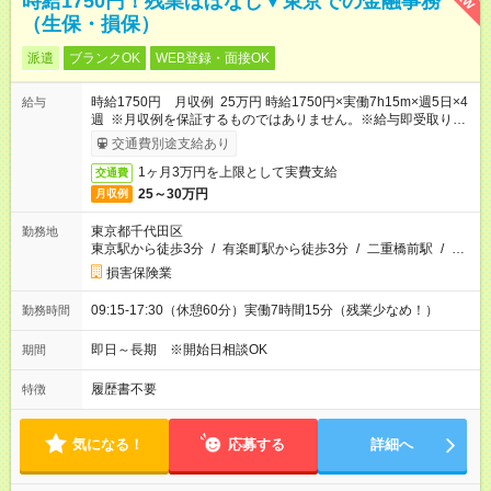
時給1750円！残業ほぼなし▼東京での金融事務
（生保・損保）
派遣
ブランクOK
WEB登録・面接OK
時給1750円 月収例 25万円 時給1750円×実働7h15m×週5日×4
給与
週 ※月収例を保証するものではありません。※給与即受取りサ
ービス利用可（利用条件有）
交通費別途支給あり
1ヶ月3万円を上限として実費支給
交通費
25～30万円
月収例
東京都千代田区
勤務地
東京駅から徒歩3分
/
有楽町駅から徒歩3分
/
二重橋前駅
/
…
損害保険業
09:15-17:30（休憩60分）実働7時間15分（残業少なめ！）
勤務時間
即日～長期 ※開始日相談OK
期間
履歴書不要
特徴
気になる！
応募する
詳細へ