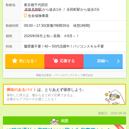
東京都千代田区
勤務地
赤坂見附駅
から徒歩1分
/
永田町駅から徒歩2分
生命保険事業
09:00～17:30(実働7時間30分 休憩1時間)
勤務時間
2026年09月上旬～長期 ※9月～！
期間
履歴書不要
/
40～50代活躍中
/
パソコンスキル不要
特徴
気になる！
応募する
詳細へ
掲載元企業名
パーソルテンプスタッフ株式会社
興味のあるバイト
は、とりあえず保存しよう♪
保存した求人は、後からまとめて応募できるよ。
企業からアプローチが届くことも！
掲載日：2026.08.08
未読