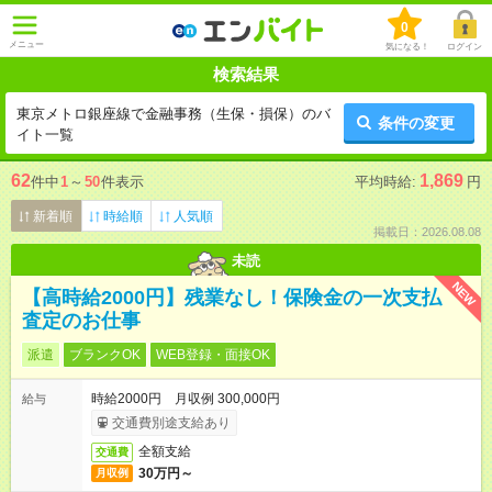
0
メニュー
気になる！
ログイン
検索結果
東京メトロ銀座線で金融事務（生保・損保）のバ
条件の変更
イト一覧
62
1,869
件中
1
～
50
件表示
平均時給:
円
新着順
時給順
人気順
掲載日：2026.08.08
未読
NEW
【高時給2000円】残業なし！保険金の一次支払
査定のお仕事
派遣
ブランクOK
WEB登録・面接OK
時給2000円 月収例 300,000円
給与
交通費別途支給あり
全額支給
交通費
30万円～
月収例