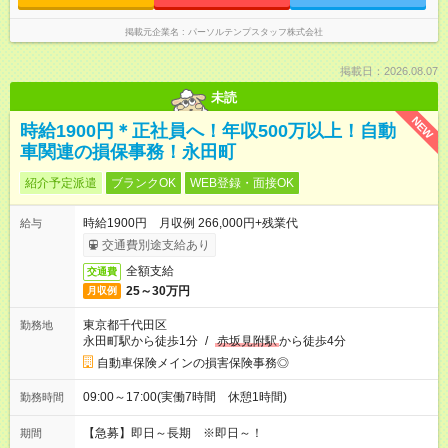
掲載元企業名
パーソルテンプスタッフ株式会社
掲載日：2026.08.07
未読
NEW
時給1900円＊正社員へ！年収500万以上！自動
車関連の損保事務！永田町
紹介予定派遣
ブランクOK
WEB登録・面接OK
時給1900円 月収例 266,000円+残業代
給与
交通費別途支給あり
全額支給
交通費
25～30万円
月収例
東京都千代田区
勤務地
永田町駅から徒歩1分
/
赤坂見附駅
から徒歩4分
自動車保険メインの損害保険事務◎
09:00～17:00(実働7時間 休憩1時間)
勤務時間
【急募】即日～長期 ※即日～！
期間