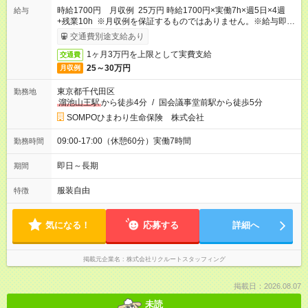
時給1700円 月収例 25万円 時給1700円×実働7h×週5日×4週
給与
+残業10h ※月収例を保証するものではありません。※給与即受
取りサービス利用可（利用条件有）
交通費別途支給あり
1ヶ月3万円を上限として実費支給
交通費
25～30万円
月収例
東京都千代田区
勤務地
溜池山王駅
から徒歩4分
/
国会議事堂前駅から徒歩5分
SOMPOひまわり生命保険 株式会社
09:00-17:00（休憩60分）実働7時間
勤務時間
即日～長期
期間
服装自由
特徴
気になる！
応募する
詳細へ
掲載元企業名
株式会社リクルートスタッフィング
掲載日：2026.08.07
未読