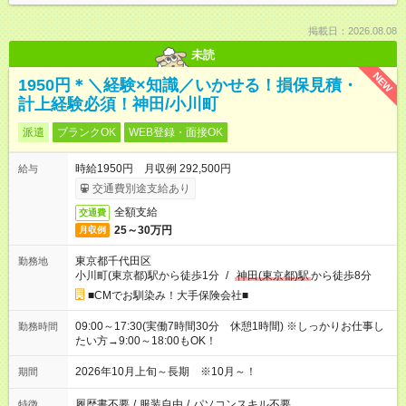
掲載日：2026.08.08
未読
NEW
1950円＊＼経験×知識／いかせる！損保見積・
計上経験必須！神田/小川町
派遣
ブランクOK
WEB登録・面接OK
時給1950円 月収例 292,500円
給与
交通費別途支給あり
全額支給
交通費
25～30万円
月収例
東京都千代田区
勤務地
小川町(東京都)駅から徒歩1分
/
神田(東京都)駅
から徒歩8分
■CMでお馴染み！大手保険会社■
09:00～17:30(実働7時間30分 休憩1時間) ※しっかりお仕事し
勤務時間
たい方→9:00～18:00もOK！
2026年10月上旬～長期 ※10月～！
期間
履歴書不要
/
服装自由
/
パソコンスキル不要
特徴