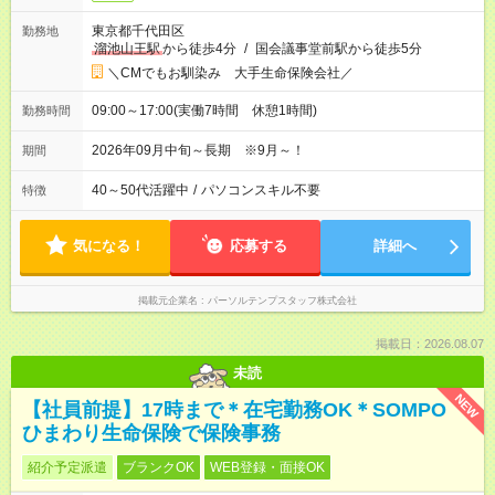
東京都千代田区
勤務地
溜池山王駅
から徒歩4分
/
国会議事堂前駅から徒歩5分
＼CMでもお馴染み 大手生命保険会社／
09:00～17:00(実働7時間 休憩1時間)
勤務時間
2026年09月中旬～長期 ※9月～！
期間
40～50代活躍中
/
パソコンスキル不要
特徴
気になる！
応募する
詳細へ
掲載元企業名
パーソルテンプスタッフ株式会社
掲載日：2026.08.07
未読
NEW
【社員前提】17時まで＊在宅勤務OK＊SOMPO
ひまわり生命保険で保険事務
紹介予定派遣
ブランクOK
WEB登録・面接OK