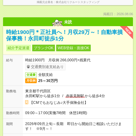
掲載元企業名
株式会社リクルートスタッフィング
掲載日：2026.08.06
未読
NEW
時給1900円＊正社員へ！月収29万～！自動車損
保事務！永田町徒歩1分
紹介予定派遣
ブランクOK
WEB登録・面接OK
時給1900円 月収例 266,000円+残業代
給与
交通費別途支給あり
全額支給
交通費
25～30万円
月収例
東京都千代田区
勤務地
永田町駅から徒歩1分
/
赤坂見附駅
から徒歩4分
【CMでもおなじみ♪大手保険会社】
09:00～17:00(実働7時間 休憩1時間)
勤務時間
2026年09月上旬～長期 即日から開始日ご相談いただけま
期間
す！ ※9月～！