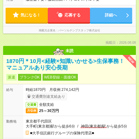
気になる！
応募する
詳細へ
掲載元企業名
パーソルテンプスタッフ株式会社
掲載日：2026.08.08
未読
NEW
1870円＊10月<経験×知識いかせる>生保事務！
マニュアルあり安心長期
派遣
ブランクOK
WEB登録・面接OK
時給1870円 月収例 274,142円
給与
交通費別途支給あり
全額支給
交通費
25～30万円
月収例
東京都千代田区
勤務地
大手町(東京都)駅から徒歩6分
/
神田(東京都)駅
から徒歩5分
■大手信託銀行グループの保険代理店■