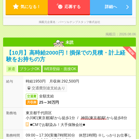
気になる！
応募する
詳細へ
掲載元企業名
パーソルテンプスタッフ株式会社
掲載日：2026.08.06
未読
NEW
【10月】高時給2000円！損保での見積・計上経
験をお持ちの方
派遣
ブランクOK
WEB登録・面接OK
時給1950円 月収例 292,500円
給与
交通費別途支給あり
全額支給
交通費
25～30万円
月収例
東京都千代田区
勤務地
小川町(東京都)駅から徒歩1分
/
神田(東京都)駅
から徒歩8分
■CMでお馴染み！大手保険会社■
09:00～17:30(実働7時間30分 休憩1時間) ※しっかりお仕事し
勤務時間