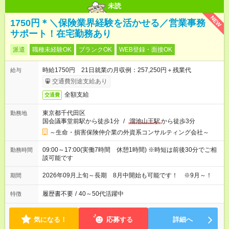
未読
NEW
1750円＊＼保険業界経験を活かせる／営業事務
サポート！在宅勤務あり
派遣
職種未経験OK
ブランクOK
WEB登録・面接OK
時給1750円 21日就業の月収例：257,250円＋残業代
給与
交通費別途支給あり
全額支給
交通費
東京都千代田区
勤務地
国会議事堂前駅から徒歩1分
/
溜池山王駅
から徒歩3分
～生命・損害保険仲介業の外資系コンサルティング会社～
09:00～17:00(実働7時間 休憩1時間) ※時短は前後30分でご相
勤務時間
談可能です
2026年09月上旬～長期 8月中開始も可能です！ ※9月～！
期間
履歴書不要
/
40～50代活躍中
特徴
気になる！
応募する
詳細へ