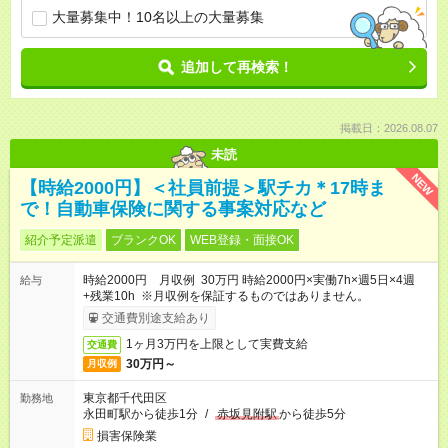
大量募集中！10名以上の大量募集
追加して再検索！
掲載日：2026.08.07
未読
NEW
【時給2000円】＜社員前提＞駅チカ＊17時ま
で！自動車保険に関する事案対応など
紹介予定派遣
ブランクOK
WEB登録・面接OK
時給2000円 月収例 30万円 時給2000円×実働7h×週5日×4週
給与
+残業10h ※月収例を保証するものではありません。
交通費別途支給あり
1ヶ月3万円を上限として実費支給
交通費
30万円～
月収例
東京都千代田区
勤務地
永田町駅から徒歩1分
/
赤坂見附駅
から徒歩5分
損害保険業