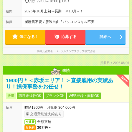
たい方→9:00～18:00もOK！
2026年10月上旬～長期 ※10月～！
期間
履歴書不要
/
服装自由
/
パソコンスキル不要
特徴
気になる！
応募する
詳細へ
掲載元企業名
パーソルテンプスタッフ株式会社
掲載日：2026.08.06
未読
NEW
1900円＊＜赤坂エリア！＞直接雇用の実績あ
り！損保事務をお任せ！
派遣
職種未経験OK
ブランクOK
WEB登録・面接OK
時給1900円 月収例 304,000円
給与
交通費別途支給あり
全額支給
交通費
30万円～
月収例