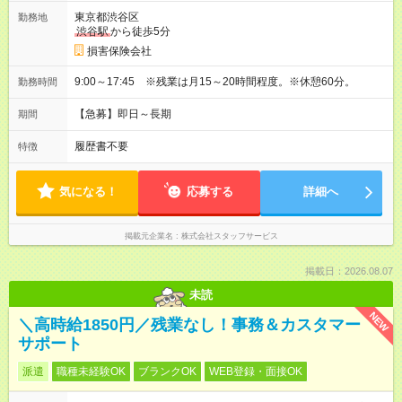
東京都渋谷区
勤務地
渋谷駅
から徒歩5分
損害保険会社
9:00～17:45 ※残業は月15～20時間程度。※休憩60分。
勤務時間
【急募】即日～長期
期間
履歴書不要
特徴
気になる！
応募する
詳細へ
掲載元企業名
株式会社スタッフサービス
掲載日：2026.08.07
未読
NEW
＼高時給1850円／残業なし！事務＆カスタマー
サポート
派遣
職種未経験OK
ブランクOK
WEB登録・面接OK