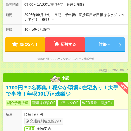
09:00～17:00(実働7時間 休憩1時間)
勤務時間
2026年09月上旬～長期 半年後に直接雇用が目指せるポジショ
期間
ンです！ ※9月～！
40～50代活躍中
特徴
気になる！
応募する
詳細へ
掲載元企業名
パーソルテンプスタッフ株式会社
掲載日：2026.08.07
未読
NEW
1700円＊2名募集！穏やか環境×在宅あり！大手
で事務！年収301万×残業少
紹介予定派遣
職種未経験OK
ブランクOK
WEB登録・面接OK
時給1700円
給与
交通費別途支給あり
全額支給
交通費