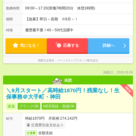
09:00～17:20(実働7時間20分 休憩1時間)
勤務時間
【急募】即日～長期 ※8月～！
期間
履歴書不要
/
40～50代活躍中
特徴
気になる！
応募する
詳細へ
掲載元企業名
パーソルテンプスタッフ株式会社
掲載日：2026.08.06
未読
NEW
＼9月スタート／高時給1870円！残業なし！生
保事務＠大手町・神田
派遣
ブランクOK
WEB登録・面接OK
時給1870円 月収例 274,142円
給与
交通費別途支給あり
全額支給
交通費