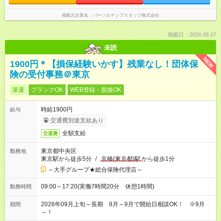
掲載元企業名
パーソルテンプスタッフ株式会社
掲載日：2026.08.07
未読
NEW
1900円＊【損保経験いかす】残業なし！団体保
険の受付事務＠東京
派遣
ブランクOK
WEB登録・面接OK
時給1900円
給与
交通費別途支給あり
全額支給
交通費
東京都中央区
勤務地
東京駅から徒歩5分
/
京橋(東京都)駅
から徒歩1分
～大手グループ★総合保険代理店～
09:00～17:20(実働7時間20分 休憩1時間)
勤務時間
2026年09月上旬～長期 8月～9月で開始日相談OK！ ※9月
期間
～！