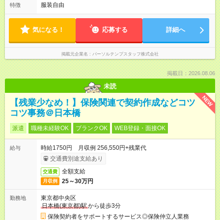
服装自由
特徴
気になる！
応募する
詳細へ
掲載元企業名
パーソルテンプスタッフ株式会社
掲載日：2026.08.06
未読
NEW
【残業少なめ！】保険関連で契約作成などコツ
コツ事務＠日本橋
派遣
職種未経験OK
ブランクOK
WEB登録・面接OK
時給1750円 月収例 256,550円+残業代
給与
交通費別途支給あり
全額支給
交通費
25～30万円
月収例
東京都中央区
勤務地
日本橋(東京都)駅
から徒歩3分
保険契約者をサポートするサービス◎保険仲立人業務