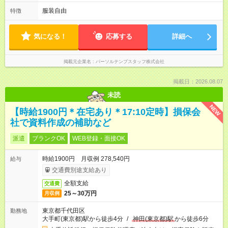
服装自由
特徴
気になる！
応募する
詳細へ
掲載元企業名
パーソルテンプスタッフ株式会社
掲載日：2026.08.07
未読
NEW
【時給1900円＊在宅あり＊17:10定時】損保会
社で資料作成の補助など
派遣
ブランクOK
WEB登録・面接OK
時給1900円 月収例 278,540円
給与
交通費別途支給あり
全額支給
交通費
25～30万円
月収例
東京都千代田区
勤務地
大手町(東京都)駅から徒歩4分
/
神田(東京都)駅
から徒歩6分