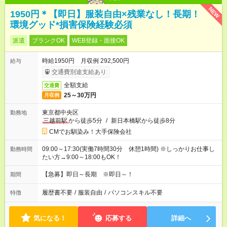
NEW
1950円＊【即日】服装自由×残業なし！長期！
環境グッド*損害保険経験必須
派遣
ブランクOK
WEB登録・面接OK
時給1950円 月収例 292,500円
給与
交通費別途支給あり
全額支給
交通費
25～30万円
月収例
東京都中央区
勤務地
三越前駅
から徒歩5分
/
新日本橋駅から徒歩8分
CMでお馴染み！大手保険会社
09:00～17:30(実働7時間30分 休憩1時間) ※しっかりお仕事し
勤務時間
たい方→9:00～18:00もOK！
【急募】即日～長期 ※即日～！
期間
履歴書不要
/
服装自由
/
パソコンスキル不要
特徴
気になる！
応募する
詳細へ