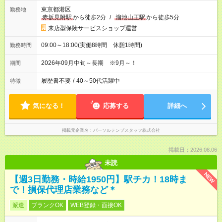
東京都港区
勤務地
赤坂見附駅
から徒歩2分
/
溜池山王駅
から徒歩5分
来店型保険サービスショップ運営
09:00～18:00(実働8時間 休憩1時間)
勤務時間
2026年09月中旬～長期 ※9月～！
期間
履歴書不要
/
40～50代活躍中
特徴
気になる！
応募する
詳細へ
掲載元企業名
パーソルテンプスタッフ株式会社
掲載日：2026.08.06
未読
NEW
【週3日勤務・時給1950円】駅チカ！18時ま
で！損保代理店業務など＊
派遣
ブランクOK
WEB登録・面接OK