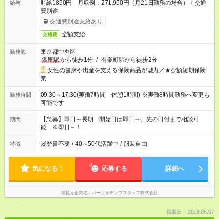
時給1850円 月収例：271,950円（月21日勤務の場合）＋交通
給与
費別途
交通費別途支給あり
全額支給
交通費
東京都中央区
勤務地
銀座駅
から徒歩1分
/
有楽町駅から徒歩2分
女性の健康や出産を支える保険商品が魅力／★少額短期保険
業
09:30～17:30(実働7時間 休憩1時間) ※実働8時間勤務へ変更も
勤務時間
可能です
【急募】即日～長期 開始日は即日～、先の日付まで相談可
期間
能 ※即日～！
履歴書不要
/
40～50代活躍中
/
服装自由
特徴
気になる！
応募する
詳細へ
掲載元企業名
パーソルテンプスタッフ株式会社
掲載日：2026.08.07