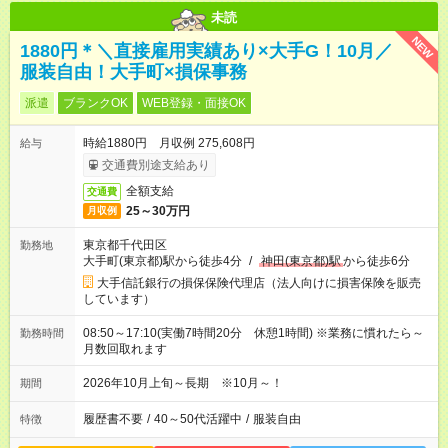
未読
NEW
1880円＊＼直接雇用実績あり×大手G！10月／
服装自由！大手町×損保事務
派遣
ブランクOK
WEB登録・面接OK
時給1880円 月収例 275,608円
給与
交通費別途支給あり
全額支給
交通費
25～30万円
月収例
東京都千代田区
勤務地
大手町(東京都)駅から徒歩4分
/
神田(東京都)駅
から徒歩6分
大手信託銀行の損保保険代理店（法人向けに損害保険を販売
しています）
08:50～17:10(実働7時間20分 休憩1時間) ※業務に慣れたら～
勤務時間
月数回取れます
2026年10月上旬～長期 ※10月～！
期間
履歴書不要
/
40～50代活躍中
/
服装自由
特徴