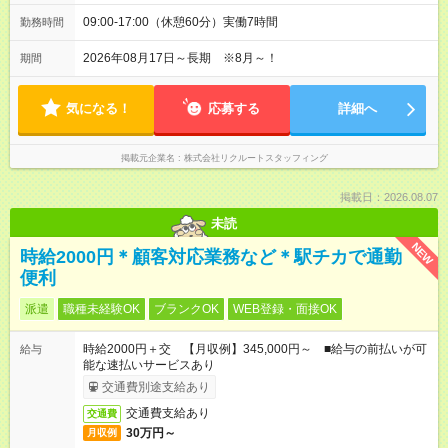
09:00-17:00（休憩60分）実働7時間
勤務時間
2026年08月17日～長期 ※8月～！
期間
気になる！
応募する
詳細へ
掲載元企業名
株式会社リクルートスタッフィング
掲載日：2026.08.07
未読
NEW
時給2000円＊顧客対応業務など＊駅チカで通勤
便利
派遣
職種未経験OK
ブランクOK
WEB登録・面接OK
時給2000円＋交 【月収例】345,000円～ ■給与の前払いが可
給与
能な速払いサービスあり
交通費別途支給あり
交通費支給あり
交通費
30万円～
月収例