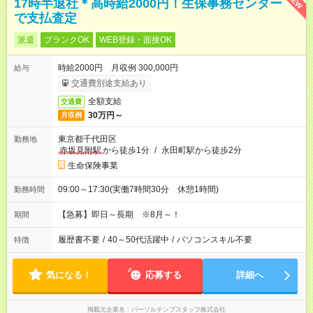
NEW
17時半退社＊高時給2000円！生保事務センター
で支払査定
派遣
ブランクOK
WEB登録・面接OK
時給2000円 月収例 300,000円
給与
交通費別途支給あり
全額支給
交通費
30万円～
月収例
東京都千代田区
勤務地
赤坂見附駅
から徒歩1分
/
永田町駅から徒歩2分
生命保険事業
09:00～17:30(実働7時間30分 休憩1時間)
勤務時間
【急募】即日～長期 ※8月～！
期間
履歴書不要
/
40～50代活躍中
/
パソコンスキル不要
特徴
気になる！
応募する
詳細へ
掲載元企業名
パーソルテンプスタッフ株式会社