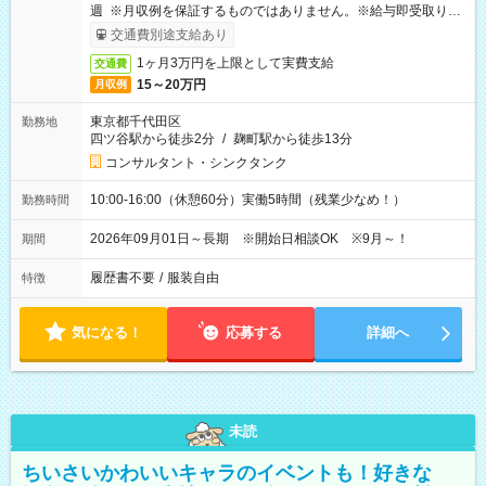
週 ※月収例を保証するものではありません。※給与即受取りサ
ービス利用可（利用条件有）
交通費別途支給あり
1ヶ月3万円を上限として実費支給
交通費
15～20万円
月収例
東京都千代田区
勤務地
四ツ谷駅から徒歩2分
/
麹町駅から徒歩13分
コンサルタント・シンクタンク
10:00-16:00（休憩60分）実働5時間（残業少なめ！）
勤務時間
2026年09月01日～長期 ※開始日相談OK ※9月～！
期間
履歴書不要
/
服装自由
特徴
気になる！
応募する
詳細へ
未読
ちいさいかわいいキャラのイベントも！好きな