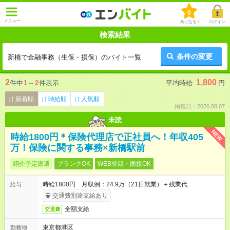
0
メニュー
気になる！
ログイン
検索結果
条件の変更
新橋で金融事務（生保・損保）のバイト一覧
2
1,800
件中
1
～
2
件表示
平均時給:
円
新着順
時給順
人気順
掲載日：2026.08.07
未読
NEW
時給1800円＊保険代理店で正社員へ！年収405
万！保険に関する事務×新橋駅前
紹介予定派遣
ブランクOK
WEB登録・面接OK
時給1800円 月収例：24.9万（21日就業）＋残業代
給与
交通費別途支給あり
全額支給
交通費
東京都港区
勤務地