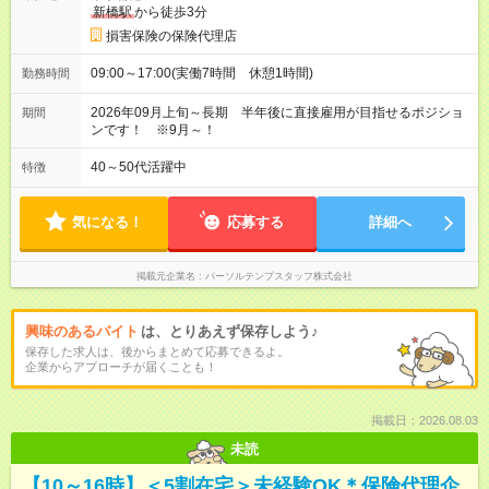
新橋駅
から徒歩3分
損害保険の保険代理店
09:00～17:00(実働7時間 休憩1時間)
勤務時間
2026年09月上旬～長期 半年後に直接雇用が目指せるポジショ
期間
ンです！ ※9月～！
40～50代活躍中
特徴
気になる！
応募する
詳細へ
掲載元企業名
パーソルテンプスタッフ株式会社
興味のあるバイト
は、とりあえず保存しよう♪
保存した求人は、後からまとめて応募できるよ。
企業からアプローチが届くことも！
掲載日：2026.08.03
未読
【10～16時】＜5割在宅＞未経験OK＊保険代理企