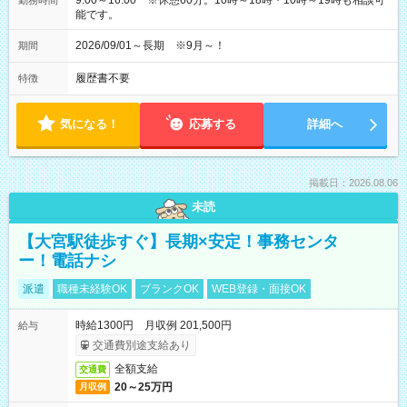
9:00～16:00 ※休憩60分。10時～18時・10時～19時も相談可
勤務時間
能です。
2026/09/01～長期 ※9月～！
期間
履歴書不要
特徴
気になる！
応募する
詳細へ
掲載日：2026.08.06
未読
【大宮駅徒歩すぐ】長期×安定！事務センタ
ー！電話ナシ
派遣
職種未経験OK
ブランクOK
WEB登録・面接OK
時給1300円 月収例 201,500円
給与
交通費別途支給あり
全額支給
交通費
20～25万円
月収例