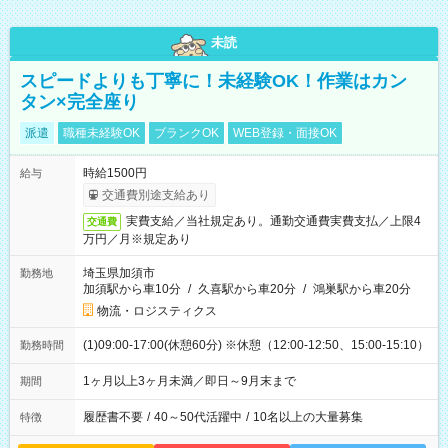
未読
スピードよりも丁寧に！未経験OK！作業はカン
タン×完全座り
派遣
職種未経験OK
ブランクOK
WEB登録・面接OK
時給1500円
給与
交通費別途支給あり
実費支給／当社規定あり。通勤交通費実費支払／上限4
交通費
万円／月※規定あり
埼玉県加須市
勤務地
加須駅から車10分
/
久喜駅から車20分
/
鴻巣駅から車20分
物流・ロジスティクス
(1)09:00-17:00(休憩60分) ※休憩（12:00-12:50、15:00-15:10）
勤務時間
1ヶ月以上3ヶ月未満／即日～9月末まで
期間
履歴書不要
/
40～50代活躍中
/
10名以上の大量募集
特徴