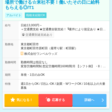
場所で働ける☆来社不要！働いたその日に給料
もらえる◎/T1
アルバイト
職種未経験OK
日給13,000円～
給与
＋交通費支給 ★交通費全額支給！ ┗案件により規定あり ★日払
いOK！（規定あり） ┗働いたその日に現金GET♪ お仕事後はコ
交通費別途支給あり
ンビニATMから 日払い分を引き落とせます！ 【試用期間】試
用期間なし
東京都町田市
勤務地
東京都町田市原町田（最寄り駅：町田駅）
株式会社ワンベルウッズ
勤務時間は指定なし
勤務時間
変形労働時間制 想定労働時間160時間/月 【シフト例】 ・8：00
～21：00
単発・1日のみOK
期間
週1日からOK / 日払いOK / 副業・WワークOK / 10名以上の大量
特徴
募集
気になる！
応募する
詳細へ