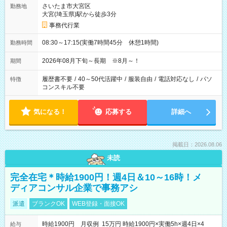
さいたま市大宮区
勤務地
大宮(埼玉県)駅から徒歩3分
事務代行業
08:30～17:15(実働7時間45分 休憩1時間)
勤務時間
2026年08月下旬～長期 ※8月～！
期間
履歴書不要
/
40～50代活躍中
/
服装自由
/
電話対応なし
/
パソ
特徴
コンスキル不要
気になる！
応募する
詳細へ
掲載日：2026.08.06
未読
完全在宅＊時給1900円！週4日＆10～16時！メ
ディアコンサル企業で事務アシ
派遣
ブランクOK
WEB登録・面接OK
時給1900円 月収例 15万円 時給1900円×実働5h×週4日×4
給与