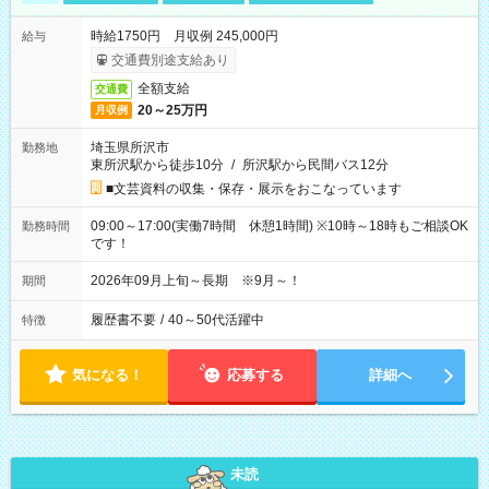
時給1750円 月収例 245,000円
給与
交通費別途支給あり
全額支給
交通費
20～25万円
月収例
埼玉県所沢市
勤務地
東所沢駅から徒歩10分
/
所沢駅から民間バス12分
■文芸資料の収集・保存・展示をおこなっています
09:00～17:00(実働7時間 休憩1時間) ※10時～18時もご相談OK
勤務時間
です！
2026年09月上旬～長期 ※9月～！
期間
履歴書不要
/
40～50代活躍中
特徴
気になる！
応募する
詳細へ
未読