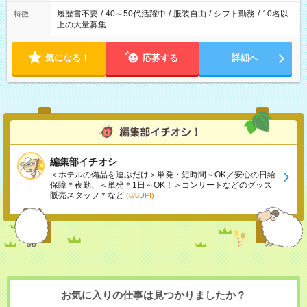
履歴書不要
/
40～50代活躍中
/
服装自由
/
シフト勤務
/
10名以
特徴
上の大量募集
気になる！
応募する
詳細へ
編集部イチオシ
＜ホテルの備品を運ぶだけ＞単発・短時間～OK／安心の日給
保障＊夜勤、＜単発＊1日～OK！＞コンサートなどのグッズ
販売スタッフ＊など
(8/6UP!)
お気に入りの仕事は見つかりましたか？