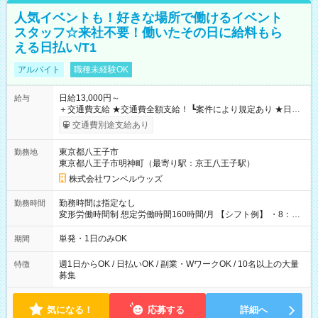
人気イベントも！好きな場所で働けるイベント
スタッフ☆来社不要！働いたその日に給料もら
える日払い/T1
アルバイト
職種未経験OK
日給13,000円～
給与
＋交通費支給 ★交通費全額支給！ ┗案件により規定あり ★日払
いOK！（規定あり） ┗働いたその日に現金GET♪ お仕事後はコ
交通費別途支給あり
ンビニATMから 日払い分を引き落とせます！ 【試用期間】試
用期間なし
東京都八王子市
勤務地
東京都八王子市明神町（最寄り駅：京王八王子駅）
株式会社ワンベルウッズ
勤務時間は指定なし
勤務時間
変形労働時間制 想定労働時間160時間/月 【シフト例】 ・8：00
～21：00
単発・1日のみOK
期間
週1日からOK / 日払いOK / 副業・WワークOK / 10名以上の大量
特徴
募集
気になる！
応募する
詳細へ