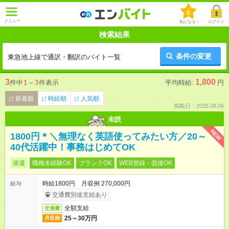
0
メニュー
気になる！
ログイン
検索結果
条件の変更
東急池上線で通訳・翻訳のバイト一覧
3
1,800
件中
1
～
3
件表示
平均時給:
円
新着順
時給順
人気順
掲載日：2026.08.06
未読
NEW
1800円＊＼無理なく英語使ってみたい方／20～
40代活躍中！事務はじめてOK
派遣
職種未経験OK
ブランクOK
WEB登録・面接OK
時給1800円 月収例 270,000円
給与
交通費別途支給あり
全額支給
交通費
25～30万円
月収例