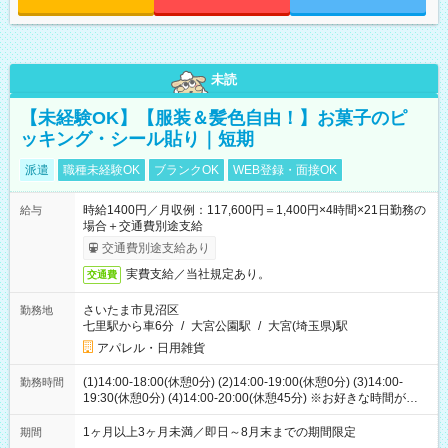
未読
【未経験OK】【服装＆髪色自由！】お菓子のピ
ッキング・シール貼り｜短期
派遣
職種未経験OK
ブランクOK
WEB登録・面接OK
時給1400円／月収例：117,600円＝1,400円×4時間×21日勤務の
給与
場合＋交通費別途支給
交通費別途支給あり
実費支給／当社規定あり。
交通費
さいたま市見沼区
勤務地
七里駅から車6分
/
大宮公園駅
/
大宮(埼玉県)駅
アパレル・日用雑貨
(1)14:00-18:00(休憩0分) (2)14:00-19:00(休憩0分) (3)14:00-
勤務時間
19:30(休憩0分) (4)14:00-20:00(休憩45分) ※お好きな時間が選べ
ます
1ヶ月以上3ヶ月未満／即日～8月末までの期間限定
期間