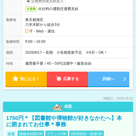
交通費別途支給あり
出社時の通勤交通費支給
交通費
東京都港区
勤務地
六本木駅から徒歩3分
IT・Web・通信
9:00～16:00
勤務時間
2026/8/17～長期 ※長期更新予定 ※8月～OK！
期間
履歴書不要
/
40～50代活躍中
/
服装自由
特徴
気になる！
応募する
詳細へ
掲載日：2026.08.03
未読
1750円＊【図書館や博物館が好きなかたへ】本
に囲まれてお仕事＊事務
派遣
職種未経験OK
ブランクOK
WEB登録・面接OK