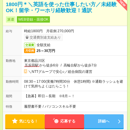
NEW
1800円＊＼英語を使った仕事したい方／未経験
OK！留学・ワーホリ経験歓迎！通訳
派遣
WEB登録・面接OK
時給1800円 月収例 270,000円
給与
交通費別途支給あり
全額支給
交通費
25～30万円
月収例
東京都品川区
勤務地
五反田駅
から徒歩6分
/
高輪台駅から徒歩7分
＼NTTグループで安心♪／総合病院の運営
08:30～17:00(実働7時間30分 休憩1時間) ※通勤ラッシュを避
勤務時間
けて気持ちよくはたらこう！
【急募】即日～長期 ※8月～！
期間
履歴書不要
/
パソコンスキル不要
特徴
気になる！
応募する
詳細へ