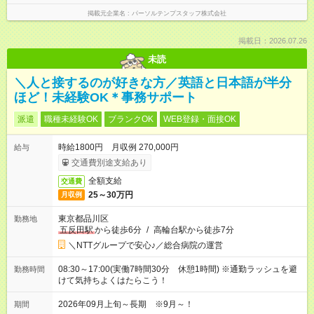
掲載元企業名
パーソルテンプスタッフ株式会社
掲載日：2026.07.26
未読
＼人と接するのが好きな方／英語と日本語が半分
ほど！未経験OK＊事務サポート
派遣
職種未経験OK
ブランクOK
WEB登録・面接OK
時給1800円 月収例 270,000円
給与
交通費別途支給あり
全額支給
交通費
25～30万円
月収例
東京都品川区
勤務地
五反田駅
から徒歩6分
/
高輪台駅から徒歩7分
＼NTTグループで安心♪／総合病院の運営
08:30～17:00(実働7時間30分 休憩1時間) ※通勤ラッシュを避
勤務時間
けて気持ちよくはたらこう！
2026年09月上旬～長期 ※9月～！
期間