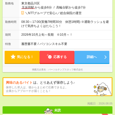
東京都品川区
勤務地
五反田駅
から徒歩6分
/
高輪台駅から徒歩7分
＼NTTグループで安心♪／総合病院の運営
08:30～17:00(実働7時間30分 休憩1時間) ※通勤ラッシュを避
勤務時間
けて気持ちよくはたらこう！
2026年10月上旬～長期 ※10月～！
期間
履歴書不要
/
パソコンスキル不要
特徴
気になる！
応募する
詳細へ
掲載元企業名
パーソルテンプスタッフ株式会社
興味のあるバイト
は、とりあえず保存しよう♪
保存した求人は、後からまとめて応募できるよ。
企業からアプローチが届くことも！
掲載日：2026.08.05
未読