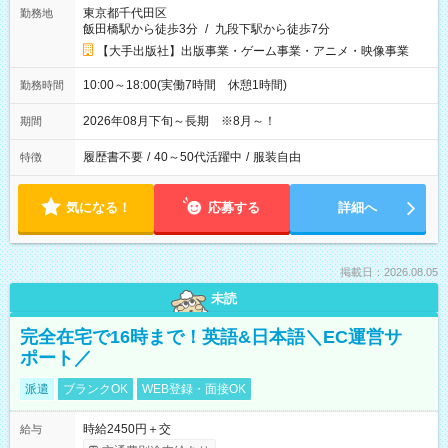
東京都千代田区
勤務地
飯田橋駅から徒歩3分
/
九段下駅から徒歩7分
【大手出版社】出版事業・ゲーム事業・アニメ・映像事業
10:00～18:00(実働7時間 休憩1時間)
勤務時間
2026年08月下旬～長期 ※8月～！
期間
履歴書不要
/
40～50代活躍中
/
服装自由
特徴
気になる！
応募する
詳細へ
掲載日：2026.08.05
未読
完全在宅で16時まで！英語&日本語＼EC運営サ
ポート／
派遣
ブランクOK
WEB登録・面接OK
時給2450円＋交
給与