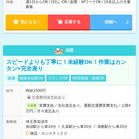
週1日からOK / 日払いOK / 副業・WワークOK / 10名以上の大量
特徴
募集
気になる！
応募する
詳細へ
未読
スピードよりも丁寧に！未経験OK！作業はカン
タン×完全座り
派遣
職種未経験OK
ブランクOK
WEB登録・面接OK
時給1500円
給与
交通費別途支給あり
実費支給／当社規定あり。通勤交通費実費支払／上限4
交通費
万円／月※規定あり
埼玉県加須市
勤務地
加須駅から車10分
/
久喜駅から車20分
/
鴻巣駅から車20分
物流・ロジスティクス