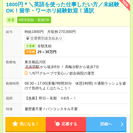
NEW
1800円＊＼英語を使った仕事したい方／未経験
OK！留学・ワーホリ経験歓迎！通訳
派遣
WEB登録・面接OK
時給1800円 月収例 270,000円
給与
交通費別途支給あり
全額支給
交通費
25～30万円
月収例
東京都品川区
勤務地
五反田駅
から徒歩6分
/
高輪台駅から徒歩7分
＼NTTグループで安心♪／総合病院の運営
08:30～17:00(実働7時間30分 休憩1時間) ※通勤ラッシュを避
勤務時間
けて気持ちよくはたらこう！
【急募】即日～長期 ※8月～！
期間
履歴書不要
/
パソコンスキル不要
特徴
気になる！
応募する
詳細へ