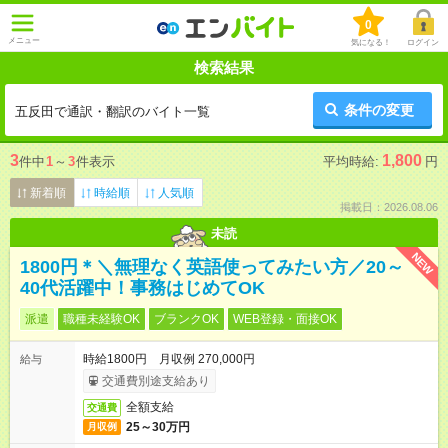
0
メニュー
気になる！
ログイン
検索結果
条件の変更
五反田で通訳・翻訳のバイト一覧
3
1,800
件中
1
～
3
件表示
平均時給:
円
新着順
時給順
人気順
掲載日：2026.08.06
未読
NEW
1800円＊＼無理なく英語使ってみたい方／20～
40代活躍中！事務はじめてOK
派遣
職種未経験OK
ブランクOK
WEB登録・面接OK
時給1800円 月収例 270,000円
給与
交通費別途支給あり
全額支給
交通費
25～30万円
月収例