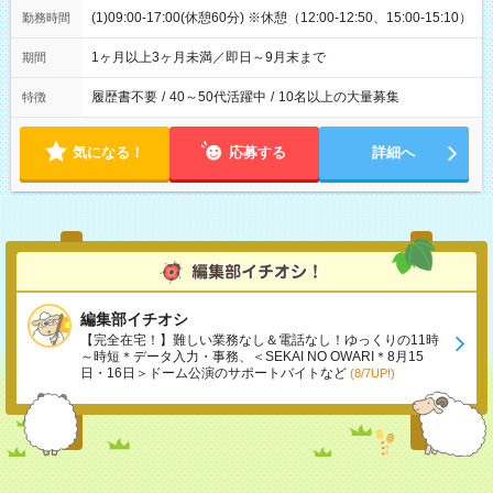
(1)09:00-17:00(休憩60分) ※休憩（12:00-12:50、15:00-15:10）
勤務時間
1ヶ月以上3ヶ月未満／即日～9月末まで
期間
履歴書不要
/
40～50代活躍中
/
10名以上の大量募集
特徴
気になる！
応募する
詳細へ
編集部イチオシ
【完全在宅！】難しい業務なし＆電話なし！ゆっくりの11時
～時短＊データ入力・事務、＜SEKAI NO OWARI＊8月15
日・16日＞ドーム公演のサポートバイトなど
(8/7UP!)