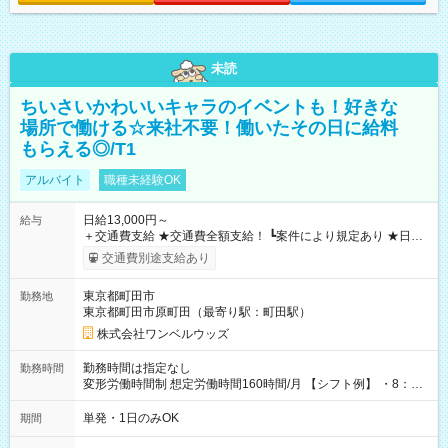
未読
ちいさいかわいいキャラのイベントも！好きな
場所で働ける☆来社不要！働いたその日に給料
もらえる◎/T1
アルバイト
職種未経験OK
日給13,000円～
給与
＋交通費支給 ★交通費全額支給！ ┗案件により規定あり ★日払
いOK！（規定あり） ┗働いたその日に現金GET♪ お仕事後はコ
交通費別途支給あり
ンビニATMから 日払い分を引き落とせます！ 【試用期間】試
用期間なし
東京都町田市
勤務地
東京都町田市原町田（最寄り駅：町田駅）
株式会社ワンベルウッズ
勤務時間は指定なし
勤務時間
変形労働時間制 想定労働時間160時間/月 【シフト例】 ・8：00
～21：00
単発・1日のみOK
期間