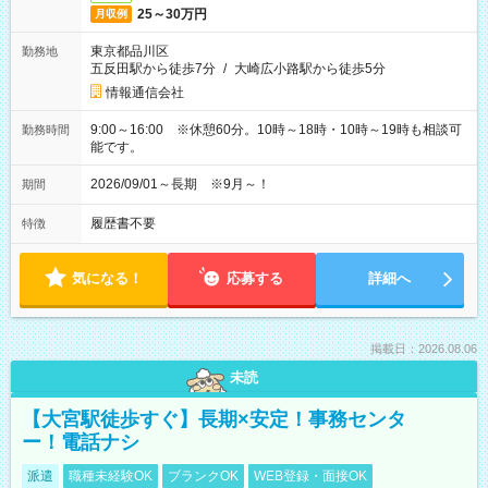
25～30万円
月収例
東京都品川区
勤務地
五反田駅から徒歩7分
/
大崎広小路駅から徒歩5分
情報通信会社
9:00～16:00 ※休憩60分。10時～18時・10時～19時も相談可
勤務時間
能です。
2026/09/01～長期 ※9月～！
期間
履歴書不要
特徴
気になる！
応募する
詳細へ
掲載日：2026.08.06
未読
【大宮駅徒歩すぐ】長期×安定！事務センタ
ー！電話ナシ
派遣
職種未経験OK
ブランクOK
WEB登録・面接OK