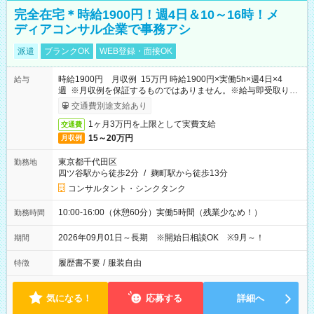
完全在宅＊時給1900円！週4日＆10～16時！メ
ディアコンサル企業で事務アシ
派遣
ブランクOK
WEB登録・面接OK
時給1900円 月収例 15万円 時給1900円×実働5h×週4日×4
給与
週 ※月収例を保証するものではありません。※給与即受取りサ
ービス利用可（利用条件有）
交通費別途支給あり
1ヶ月3万円を上限として実費支給
交通費
15～20万円
月収例
東京都千代田区
勤務地
四ツ谷駅から徒歩2分
/
麹町駅から徒歩13分
コンサルタント・シンクタンク
10:00-16:00（休憩60分）実働5時間（残業少なめ！）
勤務時間
2026年09月01日～長期 ※開始日相談OK ※9月～！
期間
履歴書不要
/
服装自由
特徴
気になる！
応募する
詳細へ