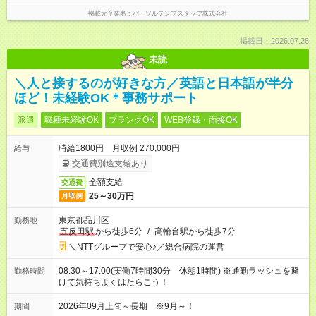
掲載元企業名
パーソルテンプスタッフ株式会社
掲載日：2026.07.26
未読
＼人と接するのが好きな方／英語と日本語が半分
ほど！未経験OK＊事務サポート
派遣
職種未経験OK
ブランクOK
WEB登録・面接OK
時給1800円 月収例 270,000円
給与
交通費別途支給あり
全額支給
交通費
25～30万円
月収例
東京都品川区
勤務地
五反田駅
から徒歩6分
/
高輪台駅から徒歩7分
＼NTTグループで安心♪／総合病院の運営
08:30～17:00(実働7時間30分 休憩1時間) ※通勤ラッシュを避
勤務時間
けて気持ちよくはたらこう！
2026年09月上旬～長期 ※9月～！
期間