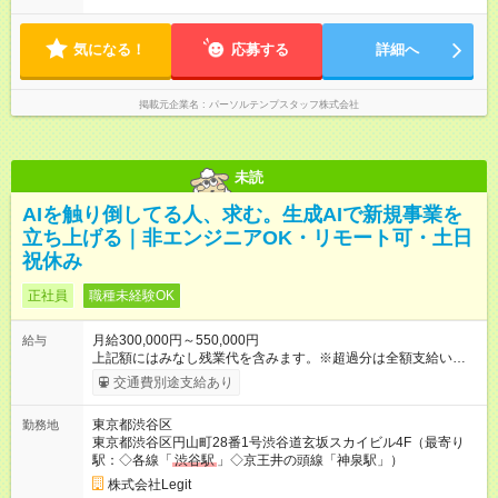
気になる！
応募する
詳細へ
掲載元企業名
パーソルテンプスタッフ株式会社
未読
AIを触り倒してる人、求む。生成AIで新規事業を
立ち上げる｜非エンジニアOK・リモート可・土日
祝休み
正社員
職種未経験OK
月給300,000円～550,000円
給与
上記額にはみなし残業代を含みます。※超過分は全額支給いたし
ます。 みなし残業代 105,469円 以上／月 みなし残業時間 45時
交通費別途支給あり
間／月 昇給は随時！スキルと成果に応じて、月給・年収レンジ
ともに引き上げます。 AI活用で事業や業務にインパクトを出せ
東京都渋谷区
勤務地
た方は、年次に関係なく大幅UPも可能。 入社後は予算と裁量を
東京都渋谷区円山町28番1号渋谷道玄坂スカイビル4F（最寄り
お渡しします。会社のお金を使って、どんどん試して、どんど
駅：◇各線「
渋谷駅
」◇京王井の頭線「神泉駅」）
ん作ってください。 ※みなし残業時間を超過した分は全額支給
します。 【試用期間】試用期間あり 試用期間の長さ：6ヶ月
株式会社Legit