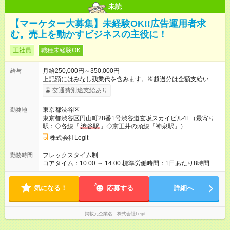
未読
【マーケター大募集】未経験OK!!広告運用者求
む。売上を動かすビジネスの主役に！
正社員
職種未経験OK
月給250,000円～350,000円
給与
上記額にはみなし残業代を含みます。※超過分は全額支給いたし
ます。 みなし残業代 58,594円 以上／月 みなし残業時間 30時間
交通費別途支給あり
／月 昇給は随時！頑張り次第で毎月お給料UPも！ 【試用期間】
試用期間あり 試用期間の長さ：6ヶ月 ※ 雇用形態と給与に、本
東京都渋谷区
勤務地
採用時と異なる部分があります。 雇用形態：中途採用（契約社
東京都渋谷区円山町28番1号渋谷道玄坂スカイビル4F（最寄り
員） 給与：本採用時と同じです。
駅：◇各線「
渋谷駅
」◇京王井の頭線「神泉駅」）
株式会社Legit
フレックスタイム制
勤務時間
コアタイム：10:00 ～ 14:00 標準労働時間：1日あたり8時間 標
準労働時間：1日あたり8時間 ※コアタイム／10:00～14:00
気になる！
応募する
詳細へ
掲載元企業名
株式会社Legit