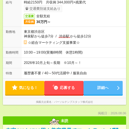
時給2150円 月収例 344,000円+残業代
給与
交通費別途支給あり
全額支給
交通費
30万円～
月収例
東京都渋谷区
勤務地
神泉駅から徒歩7分
/
渋谷駅
から徒歩12分
☆総合マーケティング支援事業☆
10:00～19:00(実働8時間 休憩1時間)
勤務時間
2026年10月上旬～長期 ※10月～！
期間
履歴書不要
/
40～50代活躍中
/
服装自由
特徴
気になる！
応募する
詳細へ
掲載元企業名
パーソルテンプスタッフ株式会社
掲載日：2026.08.06
未読