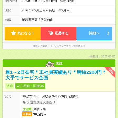
10:00～19:00(実働8時間 休憩1時間)
勤務時間
2026年09月上旬～長期 ※9月～！
期間
履歴書不要
/
服装自由
特徴
気になる！
応募する
詳細へ
掲載元企業名
パーソルテンプスタッフ株式会社
掲載日：2026.08.08
未読
NEW
週1～2日在宅＊正社員実績あり＊時給2200円＊
大手でサービス企画
派遣
WEB登録・面接OK
時給2200円 月収例 341,000円+残業代
給与
交通費別途支給あり
全額支給
交通費
30万円～
月収例