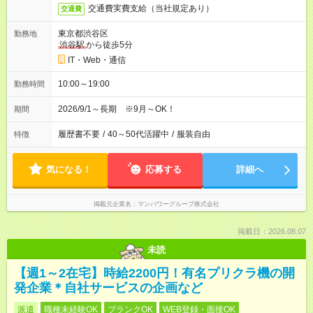
交通費実費支給（当社規定あり）
交通費
東京都渋谷区
勤務地
渋谷駅
から徒歩5分
IT・Web・通信
10:00～19:00
勤務時間
2026/9/1～長期 ※9月～OK！
期間
履歴書不要
/
40～50代活躍中
/
服装自由
特徴
気になる！
応募する
詳細へ
掲載元企業名
マンパワーグループ株式会社
掲載日：2026.08.07
未読
【週1～2在宅】時給2200円！有名プリクラ機の開
発企業＊自社サービスの企画など
派遣
職種未経験OK
ブランクOK
WEB登録・面接OK