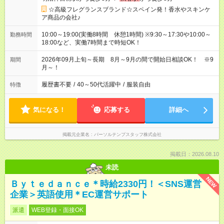
☆高級フレグランスブランド☆スペイン発！香水やスキンケ
ア商品の会社♪
10:00～19:00(実働8時間 休憩1時間) ※9:30～17:30や10:00～
勤務時間
18:00など、実働7時間まで時短OK！
2026年09月上旬～長期 8月～9月の間で開始日相談OK！ ※9
期間
月～！
履歴書不要
/
40～50代活躍中
/
服装自由
特徴
気になる！
応募する
詳細へ
掲載元企業名
パーソルテンプスタッフ株式会社
掲載日：2026.08.10
未読
NEW
Ｂｙｔｅｄａｎｃｅ＊時給2330円！＜SNS運営
企業＞英語使用＊EC運営サポート
派遣
WEB登録・面接OK