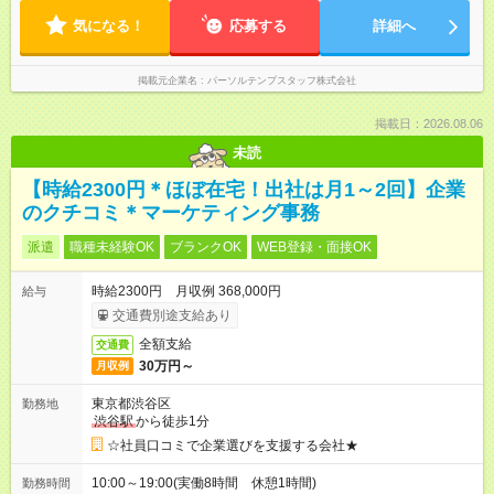
気になる！
応募する
詳細へ
掲載元企業名
パーソルテンプスタッフ株式会社
掲載日：2026.08.06
未読
【時給2300円＊ほぼ在宅！出社は月1～2回】企業
のクチコミ＊マーケティング事務
派遣
職種未経験OK
ブランクOK
WEB登録・面接OK
時給2300円 月収例 368,000円
給与
交通費別途支給あり
全額支給
交通費
30万円～
月収例
東京都渋谷区
勤務地
渋谷駅
から徒歩1分
☆社員口コミで企業選びを支援する会社★
10:00～19:00(実働8時間 休憩1時間)
勤務時間