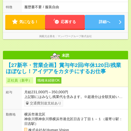
履歴書不要
/
服装自由
特徴
気になる！
応募する
詳細へ
掲載元企業名
マンパワーグループ株式会社
未読
【27新卒・営業企画】賞与年2回/年休120日/残業
ほぼなし！アイデアをカタチにするお仕事
正社員（新卒）
職種未経験OK
月給231,000円～350,000円
給与
上記額にはみなし残業代を含みます。※超過分は全額支給いたし
ます。 みなし残業代 24,000円 ～ 37,000円／月 みなし残業時
交通費別途支給あり
間 15時間／月 【給与】 月給： 大卒・院卒 ：243，000
円（固定残業代 26，000円） 短大・専門・高専卒：231，000円
横浜市港北区
勤務地
（固定残業代 24，000円） 賞与：年２回 （業績連動型） 昇
神奈川県神奈川県横浜市港北区日吉２丁目１－１（最寄り駅：
給：年２回（3月、9月) 試用期間：6ヶ月 ※上記額にはみなし残
日吉駅）
業代（月15時間分）が含まれた 金額になります。超過分は追加
で全額支給。 【頑張りを給与・キャリアに還元します】 年に2
株式会社At Human Vision