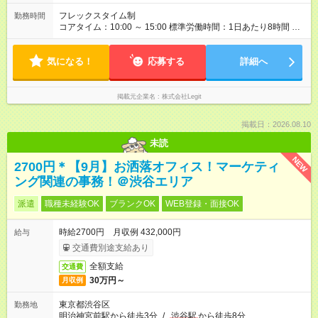
※ 雇用形態と給与に、本採用時と異なる部分があります。 雇用
形態：中途採用（契約社員） 給与：本採用時と同じです。
フレックスタイム制
勤務時間
コアタイム：10:00 ～ 15:00 標準労働時間：1日あたり8時間 フ
レックスタイム制／標準労働時間：1日あたり8時間 ※コアタイ
ム：10:00～15:00 ※一部リモート・在宅勤務OK
気になる！
応募する
詳細へ
掲載元企業名
株式会社Legit
掲載日：2026.08.10
未読
NEW
2700円＊【9月】お洒落オフィス！マーケティ
ング関連の事務！＠渋谷エリア
派遣
職種未経験OK
ブランクOK
WEB登録・面接OK
時給2700円 月収例 432,000円
給与
交通費別途支給あり
全額支給
交通費
30万円～
月収例
東京都渋谷区
勤務地
明治神宮前駅から徒歩3分
/
渋谷駅
から徒歩8分