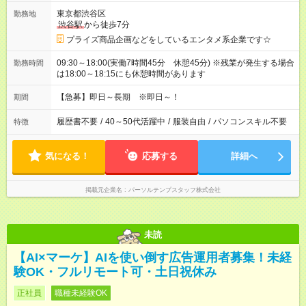
東京都渋谷区
勤務地
渋谷駅
から徒歩7分
プライズ商品企画などをしているエンタメ系企業です☆
09:30～18:00(実働7時間45分 休憩45分) ※残業が発生する場合
勤務時間
は18:00～18:15にも休憩時間があります
【急募】即日～長期 ※即日～！
期間
履歴書不要
/
40～50代活躍中
/
服装自由
/
パソコンスキル不要
特徴
気になる！
応募する
詳細へ
掲載元企業名
パーソルテンプスタッフ株式会社
未読
【AI×マーケ】AIを使い倒す広告運用者募集！未経
験OK・フルリモート可・土日祝休み
正社員
職種未経験OK