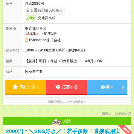
時給2330円
給与
交通費別途支給あり
交通費支給
交通費
東京都渋谷区
勤務地
渋谷駅
から徒歩1分
Bytedance株式会社
10:00～19:00(実働:8時間) (休憩60分)
勤務時間
【急募】即日～長期（3カ月以上） ★8月～OK！
期間
履歴書不要
特徴
気になる！
応募する
詳細へ
掲載元企業名
アデコ株式会社
掲載日：2026.08.09
未読
NEW
2000円＊＼SNS好き／！若手多数！直接雇用実