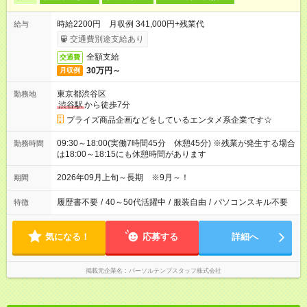
時給2200円 月収例 341,000円+残業代
給与
交通費別途支給あり
全額支給
交通費
30万円～
月収例
東京都渋谷区
勤務地
渋谷駅
から徒歩7分
プライズ商品企画などをしているエンタメ系企業です☆
09:30～18:00(実働7時間45分 休憩45分) ※残業が発生する場合
勤務時間
は18:00～18:15にも休憩時間があります
2026年09月上旬～長期 ※9月～！
期間
履歴書不要
/
40～50代活躍中
/
服装自由
/
パソコンスキル不要
特徴
気になる！
応募する
詳細へ
掲載元企業名
パーソルテンプスタッフ株式会社