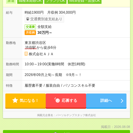
派遣
職種未経験OK
ブランクOK
WEB登録・面接OK
時給1900円 月収例 304,000円
給与
交通費別途支給あり
全額支給
交通費
30万円～
月収例
東京都渋谷区
勤務地
渋谷駅
から徒歩6分
株式会社ＡＪＡ
10:00～19:00(実働8時間 休憩1時間)
勤務時間
2026年09月上旬～長期 ※9月～！
期間
履歴書不要
/
服装自由
/
パソコンスキル不要
特徴
気になる！
応募する
詳細へ
掲載元企業名
パーソルテンプスタッフ株式会社
掲載日：2026.08.08