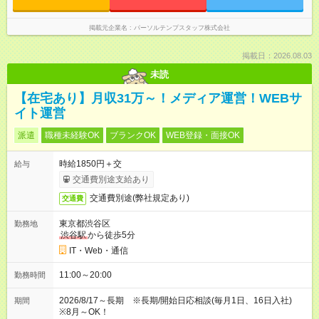
掲載元企業名
パーソルテンプスタッフ株式会社
掲載日：2026.08.03
未読
【在宅あり】月収31万～！メディア運営！WEBサ
イト運営
派遣
職種未経験OK
ブランクOK
WEB登録・面接OK
時給1850円＋交
給与
交通費別途支給あり
交通費別途(弊社規定あり)
交通費
東京都渋谷区
勤務地
渋谷駅
から徒歩5分
IT・Web・通信
11:00～20:00
勤務時間
2026/8/17～長期 ※長期/開始日応相談(毎月1日、16日入社)
期間
※8月～OK！