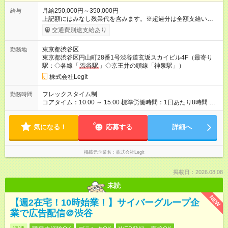
月給250,000円～350,000円
給与
上記額にはみなし残業代を含みます。※超過分は全額支給いたし
ます。 みなし残業代 58,594円 以上／月 みなし残業時間 30時間
交通費別途支給あり
／月 昇給は随時！頑張り次第で毎月お給料UPも！ AI×マーケの
スキルが身につき、市場価値もぐんぐん上がります。 【試用期
東京都渋谷区
勤務地
間】試用期間あり 試用期間の長さ：6ヶ月 ※ 雇用形態と給与
東京都渋谷区円山町28番1号渋谷道玄坂スカイビル4F（最寄り
に、本採用時と異なる部分があります。 雇用形態：中途採用
駅：◇各線「
渋谷駅
」◇京王井の頭線「神泉駅」）
（契約社員） 給与：本採用時と同じです。
株式会社Legit
フレックスタイム制
勤務時間
コアタイム：10:00 ～ 15:00 標準労働時間：1日あたり8時間 標
準労働時間：1日あたり8時間 ※コアタイム／10:00～15:00
気になる！
応募する
詳細へ
掲載元企業名
株式会社Legit
掲載日：2026.08.08
未読
NEW
【週2在宅！10時始業！】サイバーグループ企
業で広告配信＠渋谷