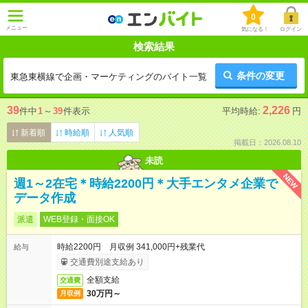
0
メニュー
気になる！
ログイン
検索結果
条件の変更
東急東横線で企画・マーケティングのバイト一覧
39
2,226
件中
1
～
39
件表示
平均時給:
円
新着順
時給順
人気順
掲載日：2026.08.10
未読
NEW
週1～2在宅＊時給2200円＊大手エンタメ企業で
データ作成
派遣
WEB登録・面接OK
時給2200円 月収例 341,000円+残業代
給与
交通費別途支給あり
全額支給
交通費
30万円～
月収例