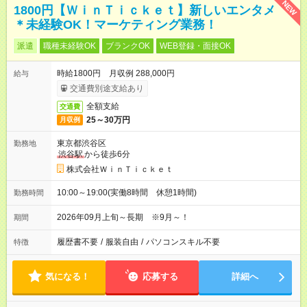
NEW
1800円【ＷｉｎＴｉｃｋｅｔ】新しいエンタメ
＊未経験OK！マーケティング業務！
派遣
職種未経験OK
ブランクOK
WEB登録・面接OK
時給1800円 月収例 288,000円
給与
交通費別途支給あり
全額支給
交通費
25～30万円
月収例
東京都渋谷区
勤務地
渋谷駅
から徒歩6分
株式会社ＷｉｎＴｉｃｋｅｔ
10:00～19:00(実働8時間 休憩1時間)
勤務時間
2026年09月上旬～長期 ※9月～！
期間
履歴書不要
/
服装自由
/
パソコンスキル不要
特徴
気になる！
応募する
詳細へ