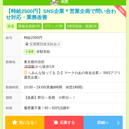
未読
NEW
【時給2500円】SNS企業＊営業企画で問い合わ
せ対応・業務改善
派遣
職種未経験OK
ブランクOK
WEB登録・面接OK
時給2500円
給与
交通費別途支給あり
全額支給
交通費
東京都渋谷区
勤務地
渋谷駅
から徒歩1分
＼みんな知ってる【♪】マークのあの有名企業／ SNSアプリ
運営企業♪
10:00～19:00(実働8時間 休憩1時間)
勤務時間
【急募】即日～長期 ※即日～！
期間
履歴書不要
/
40～50代活躍中
特徴
気になる！
応募する
詳細へ