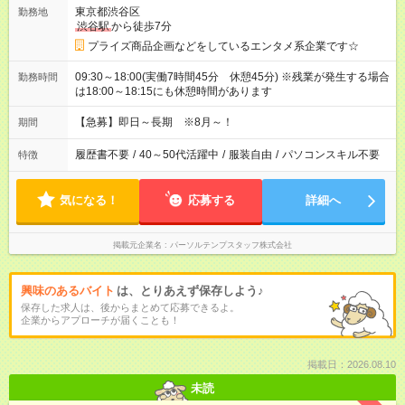
東京都渋谷区
勤務地
渋谷駅
から徒歩7分
プライズ商品企画などをしているエンタメ系企業です☆
09:30～18:00(実働7時間45分 休憩45分) ※残業が発生する場合
勤務時間
は18:00～18:15にも休憩時間があります
【急募】即日～長期 ※8月～！
期間
履歴書不要
/
40～50代活躍中
/
服装自由
/
パソコンスキル不要
特徴
気になる！
応募する
詳細へ
掲載元企業名
パーソルテンプスタッフ株式会社
興味のあるバイト
は、とりあえず保存しよう♪
保存した求人は、後からまとめて応募できるよ。
企業からアプローチが届くことも！
掲載日：2026.08.10
未読