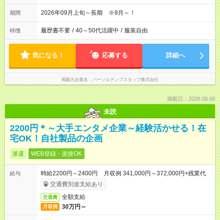
2026年09月上旬～長期 ※9月～！
期間
履歴書不要
/
40～50代活躍中
/
服装自由
特徴
気になる！
応募する
詳細へ
掲載元企業名
パーソルテンプスタッフ株式会社
掲載日：2026.08.06
未読
2200円＊～大手エンタメ企業～経験活かせる！在
宅OK！自社製品の企画
派遣
WEB登録・面接OK
時給2200円～2400円 月収例 341,000円～372,000円+残業代
給与
交通費別途支給あり
全額支給
交通費
30万円～
月収例