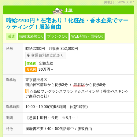
掲載日：2026.08.07
未読
時給2200円＊在宅あり！化粧品・香水企業でマー
ケティング！服装自由
派遣
職種未経験OK
ブランクOK
WEB登録・面接OK
時給2200円 月収例 352,000円
給与
交通費別途支給あり
全額支給
交通費
30万円～
月収例
東京都渋谷区
勤務地
明治神宮前駅から徒歩3分
/
渋谷駅
から徒歩8分
☆高級フレグランスブランド☆スペイン発！香水やスキンケ
ア商品の会社♪
10:00～19:00(実働8時間 休憩1時間)
勤務時間
【急募】即日～長期 ※8月～！
期間
履歴書不要
/
40～50代活躍中
/
服装自由
特徴