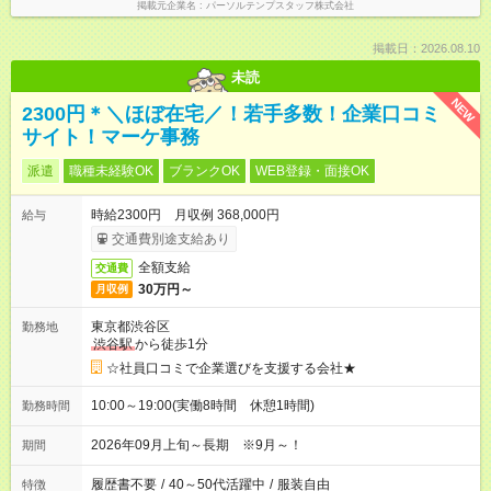
掲載元企業名
パーソルテンプスタッフ株式会社
掲載日：2026.08.10
未読
NEW
2300円＊＼ほぼ在宅／！若手多数！企業口コミ
サイト！マーケ事務
派遣
職種未経験OK
ブランクOK
WEB登録・面接OK
時給2300円 月収例 368,000円
給与
交通費別途支給あり
全額支給
交通費
30万円～
月収例
東京都渋谷区
勤務地
渋谷駅
から徒歩1分
☆社員口コミで企業選びを支援する会社★
10:00～19:00(実働8時間 休憩1時間)
勤務時間
2026年09月上旬～長期 ※9月～！
期間
履歴書不要
/
40～50代活躍中
/
服装自由
特徴