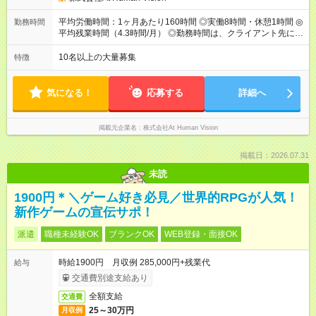
回⼈事評価があり等級が決まります。 等級に合わせた給与設定
のため、若い内からでも頑張り次第で給与アップが叶います。
平均労働時間：1ヶ月あたり160時間 ◎実働8時間・休憩1時間 ◎
勤務時間
⼀般職（20～31万円）→リーダー（⽉給26～36万円） →係⻑
平均残業時間（4.3時間/月） ◎勤務時間は、クライアント先に
（⽉給34～45万円）→課⻑（⽉給36～48万円）→部⻑（⽉給40
より異なります。 ※＜シフト例＞ 10:00～19:00／11:00～
～58万円） 【試用期間】試用期間あり 試用期間の長さ：6ヶ月
20:00 平均労働時間：1ヶ月あたり160時間 ◎実働8時間・休憩1
10名以上の大量募集
特徴
※ 雇用形態と給与に、本採用時と異なる部分があります。 雇用
時間 ◎平均残業時間（4.3時間/月） ◎勤務時間は、クライアント
形態：本採用時と同じです。 給与：月給 224,000円 ～ 330,000
先に より異なります。 ※＜シフト例＞ 10:00～19:00／11:00
円 上記額にはみなし残業代を含みます。※超過分は全額支給い
～20:00
気になる！
応募する
詳細へ
たします。 みなし残業代 24,000円 ～ 34,000円／月 みなし残業
時間 15時間／月
掲載元企業名
株式会社At Human Vision
掲載日：2026.07.31
未読
1900円＊＼ゲーム好き必見／世界的RPGが人気！
新作ゲームの宣伝サポ！
派遣
職種未経験OK
ブランクOK
WEB登録・面接OK
時給1900円 月収例 285,000円+残業代
給与
交通費別途支給あり
全額支給
交通費
25～30万円
月収例