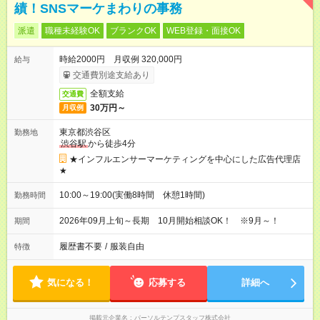
績！SNSマーケまわりの事務
派遣
職種未経験OK
ブランクOK
WEB登録・面接OK
時給2000円 月収例 320,000円
給与
交通費別途支給あり
全額支給
交通費
30万円～
月収例
東京都渋谷区
勤務地
渋谷駅
から徒歩4分
★インフルエンサーマーケティングを中心にした広告代理店
★
10:00～19:00(実働8時間 休憩1時間)
勤務時間
2026年09月上旬～長期 10月開始相談OK！ ※9月～！
期間
履歴書不要
/
服装自由
特徴
気になる！
応募する
詳細へ
掲載元企業名
パーソルテンプスタッフ株式会社