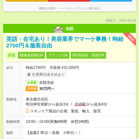
掲載元企業名
パーソルテンプスタッフ株式会社
掲載日：2026.08.08
未読
NEW
英語・在宅あり！美容業界でマーケ事務！時給
2700円＆服装自由
派遣
職種未経験OK
ブランクOK
WEB登録・面接OK
時給2700円 月収例 432,000円
給与
交通費別途支給あり
全額支給
交通費
30万円～
月収例
東京都渋谷区
勤務地
明治神宮前駅から徒歩3分
/
渋谷駅
から徒歩8分
スキンケア製品の企画、製造、輸入、販売
10:00～19:00(実働8時間 休憩1時間)
勤務時間
【急募】即日～長期 ※即日～！
期間