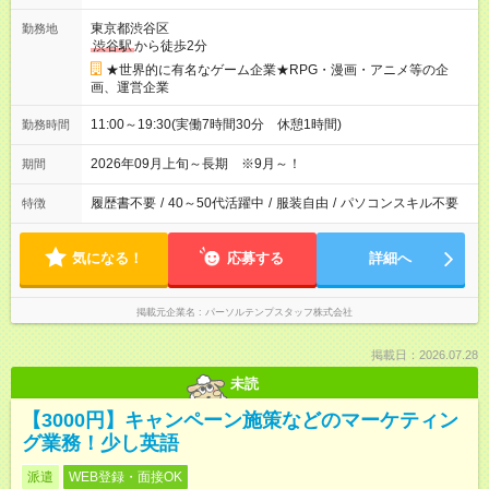
東京都渋谷区
勤務地
渋谷駅
から徒歩2分
★世界的に有名なゲーム企業★RPG・漫画・アニメ等の企
画、運営企業
11:00～19:30(実働7時間30分 休憩1時間)
勤務時間
2026年09月上旬～長期 ※9月～！
期間
履歴書不要
/
40～50代活躍中
/
服装自由
/
パソコンスキル不要
特徴
気になる！
応募する
詳細へ
掲載元企業名
パーソルテンプスタッフ株式会社
掲載日：2026.07.28
未読
【3000円】キャンペーン施策などのマーケティン
グ業務！少し英語
派遣
WEB登録・面接OK