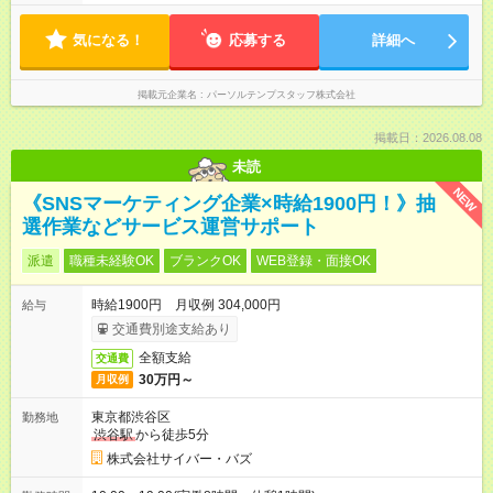
気になる！
応募する
詳細へ
掲載元企業名
パーソルテンプスタッフ株式会社
掲載日：2026.08.08
未読
NEW
《SNSマーケティング企業×時給1900円！》抽
選作業などサービス運営サポート
派遣
職種未経験OK
ブランクOK
WEB登録・面接OK
時給1900円 月収例 304,000円
給与
交通費別途支給あり
全額支給
交通費
30万円～
月収例
東京都渋谷区
勤務地
渋谷駅
から徒歩5分
株式会社サイバー・バズ