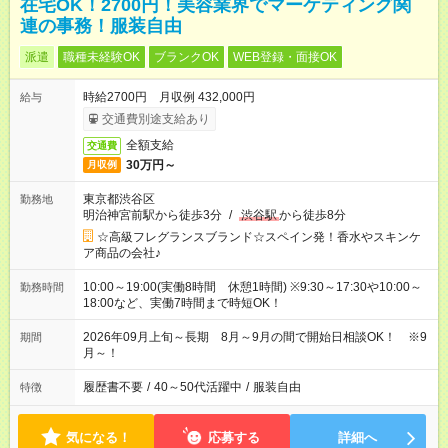
在宅OK！2700円！美容業界でマーケティング関
連の事務！服装自由
派遣
職種未経験OK
ブランクOK
WEB登録・面接OK
時給2700円 月収例 432,000円
給与
交通費別途支給あり
全額支給
交通費
30万円～
月収例
東京都渋谷区
勤務地
明治神宮前駅から徒歩3分
/
渋谷駅
から徒歩8分
☆高級フレグランスブランド☆スペイン発！香水やスキンケ
ア商品の会社♪
10:00～19:00(実働8時間 休憩1時間) ※9:30～17:30や10:00～
勤務時間
18:00など、実働7時間まで時短OK！
2026年09月上旬～長期 8月～9月の間で開始日相談OK！ ※9
期間
月～！
履歴書不要
/
40～50代活躍中
/
服装自由
特徴
気になる！
応募する
詳細へ