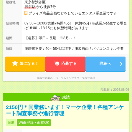
東京都渋谷区
勤務地
渋谷駅
から徒歩7分
プライズ商品企画などをしているエンタメ系企業です☆
09:30～18:00(実働7時間45分 休憩45分) ※残業が発生する場合
勤務時間
は18:00～18:15にも休憩時間があります
【急募】即日～長期 ※8月～！
期間
履歴書不要
/
40～50代活躍中
/
服装自由
/
パソコンスキル不要
特徴
気になる！
応募する
詳細へ
掲載元企業名
パーソルテンプスタッフ株式会社
掲載日：2026.08.06
未読
2150円＊同業務います！マーケ企業！各種アンケ
ート調査事務や進行管理
派遣
WEB登録・面接OK