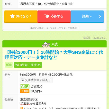
履歴書不要
/
40～50代活躍中
/
服装自由
特徴
気になる！
応募する
詳細へ
掲載元企業名
パーソルテンプスタッフ株式会社
掲載日：2026.08.07
未読
【時給3000円！】10時開始＊大手SNS企業にて代
理店対応・データ集計など
派遣
WEB登録・面接OK
時給3000円 月収例 480,000円+残業代
給与
交通費別途支給あり
全額支給
交通費
30万円～
月収例
東京都渋谷区
勤務地
渋谷駅
から徒歩1分
＼みんな知ってる【♪】マークのあの有名企業／ SNSアプリ