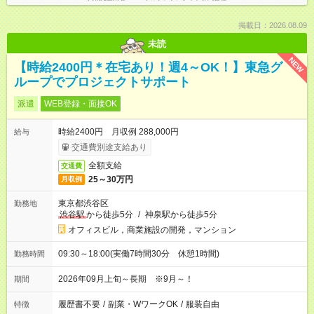
掲載日：2026.08.09
未読
NEW
【時給2400円＊在宅あり！週4～OK！】東急グ
ループでプロジェクトサポート
派遣
WEB登録・面接OK
時給2400円 月収例 288,000円
給与
交通費別途支給あり
全額支給
交通費
25～30万円
月収例
東京都渋谷区
勤務地
渋谷駅
から徒歩5分
/
神泉駅から徒歩5分
オフィスビル，商業施設の開発，マンション
09:30～18:00(実働7時間30分 休憩1時間)
勤務時間
2026年09月上旬～長期 ※9月～！
期間
履歴書不要
/
副業・WワークOK
/
服装自由
特徴