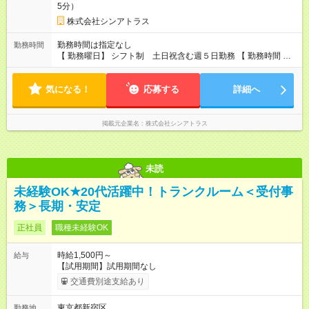
5分）
株式会社シンアトラス
勤務時間は指定なし
勤務時間
【 勤務曜日】 シフト制 土日祝含む週５日勤務 【 勤務時間 】
・ 9：00～20：00（実働8h／休憩１h） ※残業ほとんどありま
せん（残業代支給）
気になる！
応募する
詳細へ
掲載元企業名
株式会社シンアトラス
未読
未経験OK★20代活躍中！トランクルーム＜受付事
務＞長期・安定
正社員
職種未経験OK
時給1,500円～
給与
【試用期間】試用期間なし
交通費別途支給あり
東京都新宿区
勤務地