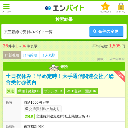
0
メニュー
気になる！
ログイン
検索結果
条件の変更
京王新線で受付のバイト一覧
36
1,595
件中
1
～
36
件表示
平均時給:
円
新着順
時給順
人気順
掲載日：2026.08.10
未読
NEW
土日祝休み！早め定時！大手通信関連会社／総
合受付@初台
派遣
職種未経験OK
ブランクOK
WEB登録・面接OK
時給1600円＋交
給与
交通費別途支給あり
交通費別途支給(弊社上限規定あり)
交通費
東京都新宿区
勤務地