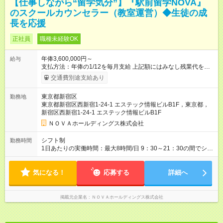
【仕事しながら“留学気分”】『駅前留学NOVA』
のスクールカウンセラー（教室運営）◆生徒の成
長を応援
正社員
職種未経験OK
年俸3,600,000円～
給与
支払方法：年俸の1/12を毎月支給 上記額にはみなし残業代を含
みます。※超過分は全額支給いたします。 みなし残業代 30,000
交通費別途支給あり
円／月 みなし残業時間 15時間／月 ★頑張りが収入に直結！イン
センティブ。 ―――――――――――― 校舎の目標達成度な
東京都新宿区
勤務地
ど、成果に応じて年2回インセンティブを支給します。一般職の
東京都新宿区西新宿1-24-1 エステック情報ビルB1F，東京都，
社員が、半期で20～30万円のインセンティブを手にした実績
新宿区西新宿1-24-1 エステック情報ビルB1F
も。頑張りが目に見える形で収入に還元されるため、高いモチ
ベーションで仕事に取り組めます。 ★毎月チャンスあり！スピ
ＮＯＶＡホールディングス株式会社
ーディな昇格。 ―――――――――――― 年1回の査定に加
え、毎月、現場の管理職が優秀な人材を役員に推薦する制度が
シフト制
勤務時間
あります。実力が認められれば、年度の途中でも昇格。実際、
1日あたりの実働時間：最大8時間/日 9：30～21：30の間でシフ
入社2～3年目でサブマネージャーへ、20代で管理職へとキャリ
ト制 ［ シフト例 ］ ・平日⇒12：30-21：30 ・土日祝⇒10：00-
アアップするケースも珍しくありません。 【試用期間】試用期
19：00 ★自分のペースで進めやすい！
間あり 試用期間の長さ：1ヶ月 ※ 雇用形態と給与に、本採用時
気になる！
―――――――――――― 一校舎を一人で担当する場合も多い
応募する
詳細へ
と異なる部分があります。 雇用形態：インターンシップ 給与：
ので、スケジュール管理はあなた次第。「今日は定時で帰っ
時給 1,400円以上 ※月途中での入社の場合、その月の月末までは
て、明日に備えよう」など、調整しやすい環境です。
インターンとして勤務になります。
掲載元企業名
ＮＯＶＡホールディングス株式会社