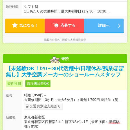
シフト制
勤務時間
1日あたりの実働時間：最大8時間/日 (1)9:30 ~ 18:30
(2)10:00 ~ 19:00 実働8時間（休憩1時間） ※残業が発生した場
合も1分単位で支給いたします！
気になる！
応募する
詳細へ
掲載元企業名
医療法人社団紫穏会
未読
【未経験OK！/20～30代活躍中/日曜休み/残業ほぼ
無し】大手空調メーカーのショールームスタッフ
契約社員
職種未経験OK
時給1,950円～
給与
※研修期間（3か月～最大6か月）：時給1,790円 ※語学（英語・
中国語）対応が可能な場合は、プラス時給あり。 ◆月収例：月
交通費別途支給あり
収30万2250円(時給1,950円×実働7.75時間×20日勤務) ◆年収
例：362万円 ～～1日の業務の流れ～～ 9：35 出社・朝礼 9：
東京都新宿区
勤務地
45 開館準備 10：00 開館 10：00～12：00 接客・PC入力
東京都新宿区西新宿2-4-1 新宿NSビル1F（最寄り駅：
新宿駅
、
12：00～13：00 休憩 13：00～15：00 法人向けツアー 15：
都庁前駅）
00～17：00 接客・製品学習 17：00 翌日準備 17：30 閉館 機