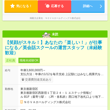
気になる！
応募する
詳細へ
掲載元企業名
ＮＯＶＡホールディングス株式会社
未読
【笑顔がスキル！】あなたの「楽しい！」が仕事
になる／英会話スクールの運営スタッフ（未経験
歓迎）
正社員
職種未経験OK
年俸3,600,000円～
給与
支払方法：年俸の1/12を毎月支給 上記額にはみなし残業代を含
みます。※超過分は全額支給いたします。 みなし残業代 30,000
交通費別途支給あり
円／月 みなし残業時間 15時間／月 ●年俸制給与 年収360万円～
を12分割し、月々のお給料としてお支払いいたします。 【試用
東京都新宿区
勤務地
期間】試用期間あり 試用期間の長さ：1ヶ月 ※ 雇用形態と給与
東京都新宿区西新宿１丁目２４－１ エステック情報ビ
に、本採用時と異なる部分があります。 雇用形態：インターン
ル B1F（最寄り駅：（JR・各私鉄）西口地下改札口より地下ロ
シップ 給与：時給 1,400円以上 月途中での入社の場合、その月
ータリーへ、左側（明治安田生命側）の地下歩道を都庁方面に
の月末まではインターンとして勤務
ＮＯＶＡホールディングス株式会社
直進3分。地下歩道直結ビルB1F。）