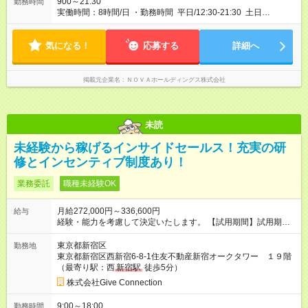
900～21:30
勤務時間
実働時間：8時間/日 ・勤務時間 平日/12:30-21:30 土日
祝/10:00-19:00 ・完全週休2日制 ※曜日固定 ・有給休暇あり ・
年末年始、春季夏季休暇あり
気になる！
応募する
詳細へ
掲載元企業名
ＮＯＶＡホールディングス株式会社
未読
未経験から稼げるインサイドセールス！充実の研
修とインセンティブ制度あり！
業務委託
職種未経験OK
月給272,000円～336,600円
給与
経験・能力を考慮して決定いたします。 【試用期間】試用期間
なし
東京都新宿区
勤務地
東京都新宿区西新宿6-8-1住友不動産新宿オークタワー １９階
（最寄り駅：西
新宿駅
徒歩5分）
株式会社Give Connection
9:00～18:00
勤務時間