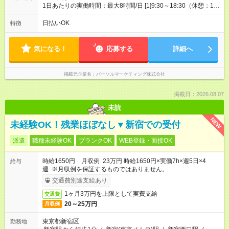
1日あたりの実働時間：最大8時間/日 [1]9:30～18:30（休憩：1時
間） [2]15:30～19:30（休憩：なし） ・平日のみ週3日 【土日
祝】9:30～18:30(実働8時間)【平日】15:30～19:30(実働4時間)
日払いOK
特徴
気になる！
応募する
詳細へ
掲載元企業名
パーソルマーケティング株式会社
掲載日：2026.08.07
未読
NEW
未経験OK！残業ほぼなし▼新宿での受付
派遣
職種未経験OK
ブランクOK
WEB登録・面接OK
時給1650円 月収例 23万円 時給1650円×実働7h×週5日×4
給与
週 ※月収例を保証するものではありません。
交通費別途支給あり
1ヶ月3万円を上限として実費支給
交通費
20～25万円
月収例
東京都新宿区
勤務地