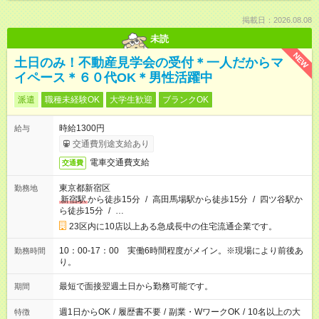
掲載日：2026.08.08
未読
NEW
土日のみ！不動産見学会の受付＊一人だからマ
イペース＊６０代OK＊男性活躍中
派遣
職種未経験OK
大学生歓迎
ブランクOK
時給1300円
給与
交通費別途支給あり
電車交通費支給
交通費
東京都新宿区
勤務地
新宿駅
から徒歩15分
/
高田馬場駅から徒歩15分
/
四ツ谷駅か
ら徒歩15分
/
…
23区内に10店以上ある急成長中の住宅流通企業です。
10：00-17：00 実働6時間程度がメイン。※現場により前後あ
勤務時間
り。
最短で面接翌週土日から勤務可能です。
期間
週1日からOK
/
履歴書不要
/
副業・WワークOK
/
10名以上の大
特徴