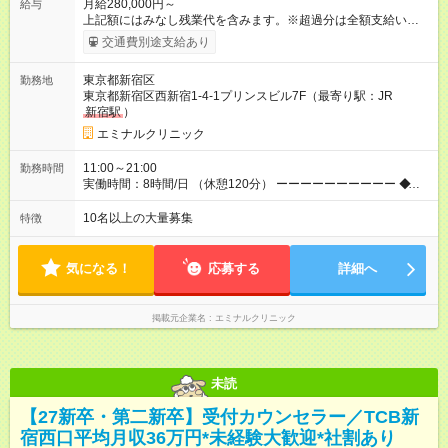
月給280,000円～
給与
上記額にはみなし残業代を含みます。※超過分は全額支給いたし
ます。 みなし残業代 38,100円／月 みなし残業時間 23時間／月
交通費別途支給あり
◆インセンティブを支給◆ 頑張りに応じて、インセンティブ（業
績賞与）として成果を還元しています。仕事のコツを掴んで、
東京都新宿区
勤務地
【年収800万円】を記録している先輩社員も在籍しています。
東京都新宿区西新宿1-4-1プリンスビル7F（最寄り駅：JR
【試用期間】試用期間あり 試用期間の長さ：6ヶ月 ※ 雇用形態
新宿駅
）
と給与に、本採用時と異なる部分があります。 雇用形態：中途
採用（契約社員） 給与：月給 270,000円以上 上記額にはみなし
エミナルクリニック
残業代を含みます。※超過分は全額支給いたします。 みなし残
業代 36,700円／月 みなし残業時間 23時間／月
11:00～21:00
勤務時間
実働時間：8時間/日 （休憩120分） ーーーーーーーーーー ◆残
業少なめ＆通勤も楽々◆ ーーーーーーーーーー 始業時間は11時
とゆっくりなので、通勤ラッシュの中出社する大変さはありま
10名以上の大量募集
特徴
せん。また、完全予約制なので、想定外の残業なし◎無理なく私
生活との両立が叶います。
気になる！
応募する
詳細へ
掲載元企業名
エミナルクリニック
未読
【27新卒・第二新卒】受付カウンセラー／TCB新
宿西口平均月収36万円*未経験大歓迎*社割あり