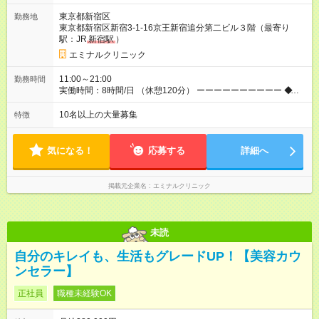
績賞与）として成果を還元しています。仕事のコツを掴んで、
東京都新宿区
勤務地
【年収800万円】を記録している先輩社員も在籍しています。
東京都新宿区新宿3-1-16京王新宿追分第二ビル３階（最寄り
【試用期間】試用期間あり 試用期間の長さ：6ヶ月 ※ 雇用形態
駅：JR
新宿駅
）
と給与に、本採用時と異なる部分があります。 雇用形態：中途
採用（契約社員） 給与：月給 270,000円以上 上記額にはみなし
エミナルクリニック
残業代を含みます。※超過分は全額支給いたします。 みなし残
業代 36,700円／月 みなし残業時間 23時間／月
11:00～21:00
勤務時間
実働時間：8時間/日 （休憩120分） ーーーーーーーーーー ◆残
業少なめ＆通勤も楽々◆ ーーーーーーーーーー 始業時間は11時
とゆっくりなので、通勤ラッシュの中出社する大変さはありま
10名以上の大量募集
特徴
せん。また、完全予約制なので、想定外の残業なし◎無理なく私
生活との両立が叶います。
気になる！
応募する
詳細へ
掲載元企業名
エミナルクリニック
未読
自分のキレイも、生活もグレードUP！【美容カウ
ンセラー】
正社員
職種未経験OK