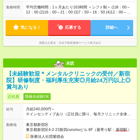
平均労働時間：1ヶ月あたり163時間 ＜シフト制＞ (1)8：00～
勤務時間
12：00 (2)16：00～21：00 (3)7：50～16：50 (4)12：00～
21：00 (5)8：00～21：00 など ※勤務時間は物件や状況によ
り異なります。 ※記載の時間帯はあくまでも参考例で、複数の
気になる！
シフトにご対応いただきます。 ※2月は160時間 平均労働時間：
応募する
詳細へ
1ヶ月あたり163時間 ＜シフト制＞ (1)8：00～12：00 (2)16：
00～21：00 (3)7：50～16：50 (4)12：00～21：00 (5)8：00～
21：00 など ※勤務時間は物件や状況により異なります。 ※記
掲載元企業名
住友不動産建物サービス株式会社
載の時間帯はあくまでも参考例で、複数のシフトにご対応いた
だきます。 ※2月は160時間
未読
【未経験歓迎＊メンタルクリニックの受付／新宿
院】研修制度・福利厚生充実◎月給24万円以上◎
賞与あり
正社員
職種未経験OK
月給240,000円～
給与
※インセンティブあり（正社員に限り、毎月クリニック全体の目
標達成率に応じて支給 ） ※残業手当は1分単位で全額支給！
【試用期間】試用期間あり 試用期間の長さ：6ヶ月 ※ 雇用形態
東京都新宿区
勤務地
と給与に、本採用時と異なる部分があります。 雇用形態：中途
東京都新宿区4-2-23新四curumuビル 8F（最寄り駅：
新宿駅
）
採用（契約社員） 給与：月給 210,000円以上
医療法人社団紫穏会