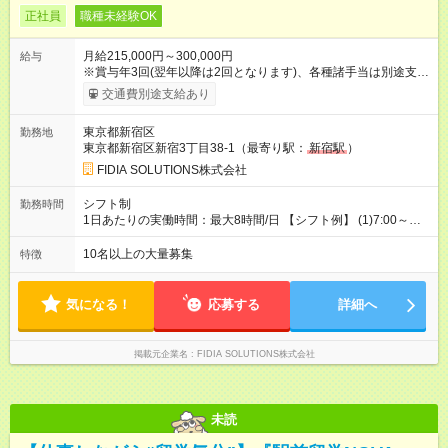
正社員
職種未経験OK
月給215,000円～300,000円
給与
※賞与年3回(翌年以降は2回となります)、各種諸手当は別途支
給！ ※能力・スキルを考慮し、ご相談の上で決定します。 【試
交通費別途支給あり
用期間】試用期間なし
東京都新宿区
勤務地
東京都新宿区新宿3丁目38-1（最寄り駅：
新宿駅
）
FIDIA SOLUTIONS株式会社
シフト制
勤務時間
1日あたりの実働時間：最大8時間/日 【シフト例】 (1)7:00～
16:00 (2)8:00～17:00 (3)13:00～22:00 (4)14:00～23:00
(5)22:00～7:00 (6)23:00～8:00
10名以上の大量募集
特徴
気になる！
応募する
詳細へ
掲載元企業名
FIDIA SOLUTIONS株式会社
未読