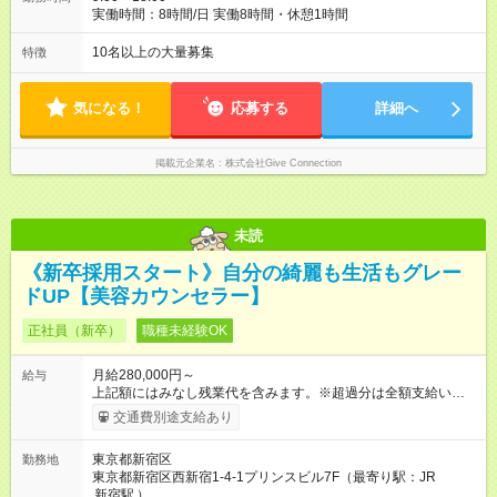
実働時間：8時間/日 実働8時間・休憩1時間
10名以上の大量募集
特徴
気になる！
応募する
詳細へ
掲載元企業名
株式会社Give Connection
未読
《新卒採用スタート》自分の綺麗も生活もグレー
ドUP【美容カウンセラー】
正社員（新卒）
職種未経験OK
月給280,000円～
給与
上記額にはみなし残業代を含みます。※超過分は全額支給いたし
ます。 みなし残業代 38,100円／月 みなし残業時間 23時間／月
交通費別途支給あり
◆インセンティブを支給◆ 頑張りに応じて、インセンティブ（業
績賞与）として成果を還元しています。仕事のコツを掴んで、
東京都新宿区
勤務地
【年収800万円】を記録している先輩社員も在籍しています。
東京都新宿区西新宿1-4-1プリンスビル7F（最寄り駅：JR
【試用期間】試用期間あり 試用期間の長さ：6ヶ月 ※ 雇用形態
新宿駅
）