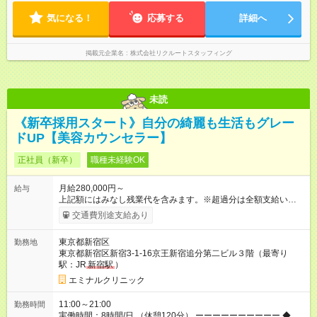
気になる！
応募する
詳細へ
掲載元企業名
株式会社リクルートスタッフィング
未読
《新卒採用スタート》自分の綺麗も生活もグレー
ドUP【美容カウンセラー】
正社員（新卒）
職種未経験OK
月給280,000円～
給与
上記額にはみなし残業代を含みます。※超過分は全額支給いたし
ます。 みなし残業代 38,100円／月 みなし残業時間 23時間／月
交通費別途支給あり
◆インセンティブを支給◆ 頑張りに応じて、インセンティブ（業
績賞与）として成果を還元しています。仕事のコツを掴んで、
東京都新宿区
勤務地
【年収800万円】を記録している先輩社員も在籍しています。
東京都新宿区新宿3-1-16京王新宿追分第二ビル３階（最寄り
【試用期間】試用期間あり 試用期間の長さ：6ヶ月 ※ 雇用形態
駅：JR
新宿駅
）
と給与に、本採用時と異なる部分があります。 雇用形態：中途
採用（契約社員） 給与：月給 270,000円以上 上記額にはみなし
エミナルクリニック
残業代を含みます。※超過分は全額支給いたします。 みなし残
業代 36,700円／月 みなし残業時間 23時間／月
11:00～21:00
勤務時間
実働時間：8時間/日 （休憩120分） ーーーーーーーーーー ◆残