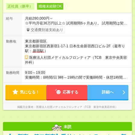
正社員（新卒）
職種未経験OK
月給280,000円～
給与
☆平均月収36万円以上☆ 試用期間6ヶ月あり。 試用期間は契約
社員として、月給26万円となります。 ＜試用期間終了後＞ 月給
交通費別途支給あり
28万円+インセンティブ（平均8万円）+残業代等 ＝平均月収36
万円以上 ※残業手当は月給に対し1分単位で全額支給 【レアな年
東京都新宿区
勤務地
次昇給制度アリ】 年次昇給制度で毎年月給が上がっていくので
東京都新宿区西新宿1-17-1 日本生命新宿西口ビル 2F（最寄り
役職につかない場合でもしっかり昇給♪ 【試用期間】試用期間あ
駅：
新宿駅
）
り 試用期間の長さ：6ヶ月 ※ 雇用形態と給与に、本採用時と異
なる部分があります。 雇用形態：新卒採用（契約社員） 給与：
医療法人社団メディカルフロンティア（TCB 東京中央美容
月給 260,000円以上
外科）
9:00～19:00
勤務時間
実働時間：8時間/日 9時～19時の間で実働8時間・休憩1時間
【残業ほぼ無し！】 残業月平均3.2時間のため、ほぼ毎日定時で
退勤♪ ディナーの予定を入れたり、買い物にも◎
気になる！
応募する
詳細へ
掲載元企業名
医療法人社団メディカルフロンティア（TCB 東京中央美容外科）
未読