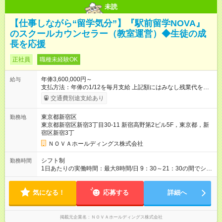
未読
【仕事しながら“留学気分”】『駅前留学NOVA』
のスクールカウンセラー（教室運営）◆生徒の成
長を応援
正社員
職種未経験OK
年俸3,600,000円～
給与
支払方法：年俸の1/12を毎月支給 上記額にはみなし残業代を含
みます。※超過分は全額支給いたします。 みなし残業代 30,000
交通費別途支給あり
円／月 みなし残業時間 15時間／月 ★頑張りが収入に直結！イン
センティブ。 ―――――――――――― 校舎の目標達成度な
東京都新宿区
勤務地
ど、成果に応じて年2回インセンティブを支給します。一般職の
東京都新宿区新宿3丁目30-11 新宿高野第2ビル5F，東京都，新
社員が、半期で20～30万円のインセンティブを手にした実績
宿区新宿3丁
も。頑張りが目に見える形で収入に還元されるため、高いモチ
ベーションで仕事に取り組めます。 ★毎月チャンスあり！スピ
ＮＯＶＡホールディングス株式会社
ーディな昇格。 ―――――――――――― 年1回の査定に加
え、毎月、現場の管理職が優秀な人材を役員に推薦する制度が
シフト制
勤務時間
あります。実力が認められれば、年度の途中でも昇格。実際、
1日あたりの実働時間：最大8時間/日 9：30～21：30の間でシフ
入社2～3年目でサブマネージャーへ、20代で管理職へとキャリ
ト制 ［ シフト例 ］ ・平日⇒12：30-21：30 ・土日祝⇒10：00-
アアップするケースも珍しくありません。 【試用期間】試用期
19：00 ★自分のペースで進めやすい！
間あり 試用期間の長さ：1ヶ月 ※ 雇用形態と給与に、本採用時
気になる！
―――――――――――― 一校舎を一人で担当する場合も多い
応募する
詳細へ
と異なる部分があります。 雇用形態：インターンシップ 給与：
ので、スケジュール管理はあなた次第。「今日は定時で帰っ
時給 1,400円以上 ※月途中での入社の場合、その月の月末までは
て、明日に備えよう」など、調整しやすい環境です。
インターンとして勤務になります。
掲載元企業名
ＮＯＶＡホールディングス株式会社