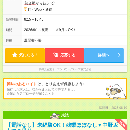
初台駅
から徒歩5分
IT・Web・通信
8:15～16:45
勤務時間
2026/9/1～長期 ※9月～OK！
期間
履歴書不要
特徴
気になる！
応募する
詳細へ
掲載元企業名
マンパワーグループ株式会社
興味のあるバイト
は、とりあえず保存しよう♪
保存した求人は、後からまとめて応募できるよ。
企業からアプローチが届くことも！
掲載日：2026.08.10
未読
NEW
【電話なし】未経験OK！残業ほぼなし▼中野坂