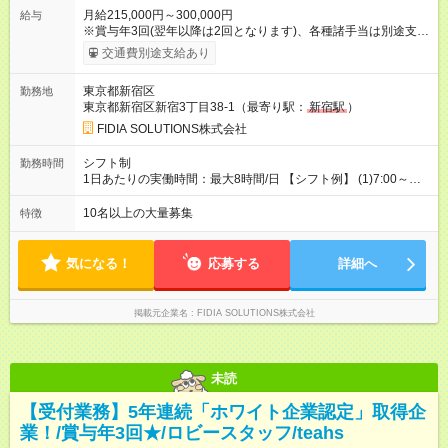
月給215,000円～300,000円
給与
※賞与年3回(翌年以降は2回となります)、各種諸手当は別途支
給！ ※能力・スキルを考慮し、ご相談の上で決定します。 【試
交通費別途支給あり
用期間】試用期間なし
東京都新宿区
勤務地
東京都新宿区新宿3丁目38-1（最寄り駅：
新宿駅
）
FIDIA SOLUTIONS株式会社
シフト制
勤務時間
1日あたりの実働時間：最大8時間/日 【シフト例】 (1)7:00～
16:00 (2)8:00～17:00 (3)13:00～22:00 (4)14:00～23:00
(5)22:00～7:00 (6)23:00～8:00
10名以上の大量募集
特徴
気になる！
応募する
詳細へ
掲載元企業名
FIDIA SOLUTIONS株式会社
未読
【受付業務】5年連続「ホワイト企業認定」取得企
業！/賞与年3回★/ロビースタッフ/teahs