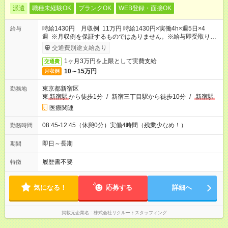
派遣
職種未経験OK
ブランクOK
WEB登録・面接OK
時給1430円 月収例 11万円 時給1430円×実働4h×週5日×4
給与
週 ※月収例を保証するものではありません。※給与即受取りサ
ービス利用可（利用条件有）
交通費別途支給あり
1ヶ月3万円を上限として実費支給
交通費
10～15万円
月収例
東京都新宿区
勤務地
東
新宿駅
から徒歩1分
/
新宿三丁目駅から徒歩10分
/
新宿駅
医療関連
08:45-12:45（休憩0分）実働4時間（残業少なめ！）
勤務時間
即日～長期
期間
履歴書不要
特徴
気になる！
応募する
詳細へ
掲載元企業名
株式会社リクルートスタッフィング