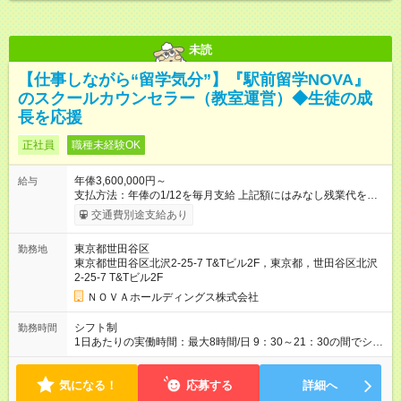
未読
【仕事しながら“留学気分”】『駅前留学NOVA』
のスクールカウンセラー（教室運営）◆生徒の成
長を応援
正社員
職種未経験OK
年俸3,600,000円～
給与
支払方法：年俸の1/12を毎月支給 上記額にはみなし残業代を含
みます。※超過分は全額支給いたします。 みなし残業代 30,000
交通費別途支給あり
円／月 みなし残業時間 15時間／月 ★頑張りが収入に直結！イン
センティブ。 ―――――――――――― 校舎の目標達成度な
東京都世田谷区
勤務地
ど、成果に応じて年2回インセンティブを支給します。一般職の
東京都世田谷区北沢2-25-7 T&Tビル2F，東京都，世田谷区北沢
社員が、半期で20～30万円のインセンティブを手にした実績
2-25-7 T&Tビル2F
も。頑張りが目に見える形で収入に還元されるため、高いモチ
ベーションで仕事に取り組めます。 ★毎月チャンスあり！スピ
ＮＯＶＡホールディングス株式会社
ーディな昇格。 ―――――――――――― 年1回の査定に加
え、毎月、現場の管理職が優秀な人材を役員に推薦する制度が
シフト制
勤務時間
あります。実力が認められれば、年度の途中でも昇格。実際、
1日あたりの実働時間：最大8時間/日 9：30～21：30の間でシフ
入社2～3年目でサブマネージャーへ、20代で管理職へとキャリ
ト制 ［ シフト例 ］ ・平日⇒12：30-21：30 ・土日祝⇒10：00-
アアップするケースも珍しくありません。 【試用期間】試用期
19：00 ★自分のペースで進めやすい！
間あり 試用期間の長さ：1ヶ月 ※ 雇用形態と給与に、本採用時
気になる！
―――――――――――― 一校舎を一人で担当する場合も多い
応募する
詳細へ
と異なる部分があります。 雇用形態：インターンシップ 給与：
ので、スケジュール管理はあなた次第。「今日は定時で帰っ