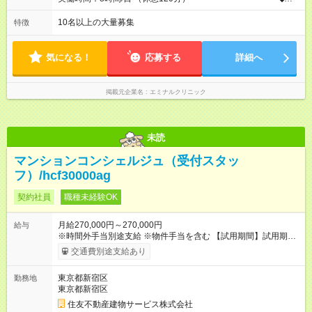
業少なめ＆通勤も楽々◆ ーーーーーーーーーー 始業時間は11時
とゆっくりなので、通勤ラッシュの中出社する大変さはありま
10名以上の大量募集
特徴
せん。また、完全予約制なので、想定外の残業なし◎無理なく私
生活との両立が叶います。
気になる！
応募する
詳細へ
掲載元企業名
エミナルクリニック
未読
マンションコンシェルジュ（受付スタッ
フ）/hcf30000ag
契約社員
職種未経験OK
月給270,000円～270,000円
給与
※時間外手当別途支給 ※物件手当を含む 【試用期間】試用期間
あり 試用期間の長さ：3ヶ月 雇用形態、給与は本採用時と同じ
交通費別途支給あり
です。
東京都新宿区
勤務地
東京都新宿区
住友不動産建物サービス株式会社