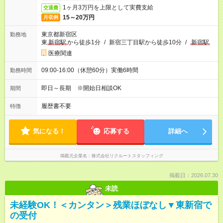
1ヶ月3万円を上限として実費支給
交通費
15～20万円
月収例
東京都新宿区
勤務地
東
新宿駅
から徒歩1分
/
新宿三丁目駅から徒歩10分
/
新宿駅
医療関連
09:00-16:00（休憩60分）実働6時間
勤務時間
即日～長期 ※開始日相談OK
期間
履歴書不要
特徴
気になる！
応募する
詳細へ
掲載元企業名
株式会社リクルートスタッフィング
掲載日：2026.07.30
未読
未経験OK！＜カンタン＞残業ほぼなし▼東新宿で
の受付