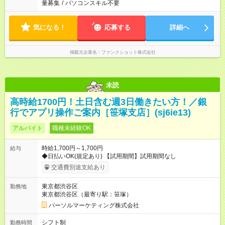
量募集
/
パソコンスキル不要
気になる！
応募する
詳細へ
掲載元企業名
ファンクショット株式会社
未読
高時給1700円！土日含む週3日働きたい方！／銀
行でアプリ操作ご案内［笹塚支店］(sj6ie13)
アルバイト
職種未経験OK
時給1,700円～1,700円
給与
◆日払いOK(規定あり) 【試用期間】試用期間なし
交通費別途支給あり
東京都渋谷区
勤務地
東京都渋谷区（最寄り駅：笹塚）
パーソルマーケティング株式会社
シフト制
勤務時間