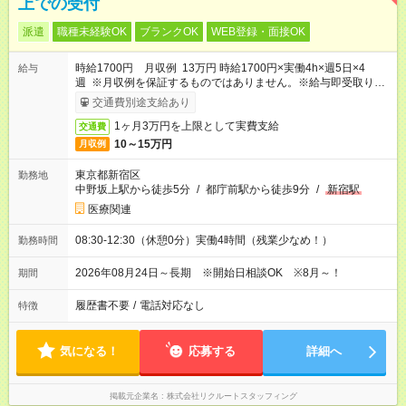
上での受付
派遣
職種未経験OK
ブランクOK
WEB登録・面接OK
時給1700円 月収例 13万円 時給1700円×実働4h×週5日×4
給与
週 ※月収例を保証するものではありません。※給与即受取りサ
ービス利用可（利用条件有）
交通費別途支給あり
1ヶ月3万円を上限として実費支給
交通費
10～15万円
月収例
東京都新宿区
勤務地
中野坂上駅から徒歩5分
/
都庁前駅から徒歩9分
/
新宿駅
医療関連
08:30-12:30（休憩0分）実働4時間（残業少なめ！）
勤務時間
2026年08月24日～長期 ※開始日相談OK ※8月～！
期間
履歴書不要
/
電話対応なし
特徴
気になる！
応募する
詳細へ
掲載元企業名
株式会社リクルートスタッフィング