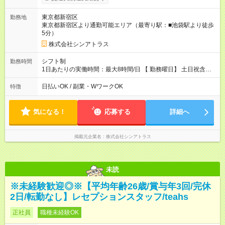
東京都新宿区
勤務地
東京都新宿区より通勤可能エリア（最寄り駅：■池袋駅より徒歩
5分）
株式会社シンアトラス
シフト制
勤務時間
1日あたりの実働時間：最大8時間/日 【 勤務曜日】 土日祝含む
シフト制 【 勤務時間 】 ・ 9：30～20：00 の間でシフト制（休
憩１h） ※残業はほとんどありません
日払いOK / 副業・WワークOK
特徴
気になる！
応募する
詳細へ
掲載元企業名
株式会社シンアトラス
未読
※未経験歓迎◎※【平均年齢26歳/賞与年3回/完休
2日/転勤なし】レセプションスタッフ/teahs
正社員
職種未経験OK