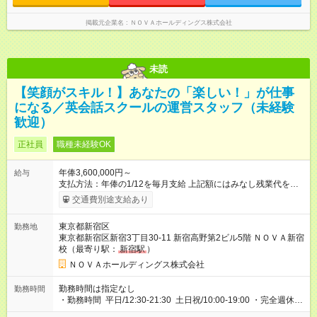
時給 1,400円以上 ※月途中での入社の場合、その月の月末までは
て、明日に備えよう」など、調整しやすい環境です。
インターンとして勤務になります。
掲載元企業名
ＮＯＶＡホールディングス株式会社
未読
【笑顔がスキル！】あなたの「楽しい！」が仕事
になる／英会話スクールの運営スタッフ（未経験
歓迎）
正社員
職種未経験OK
年俸3,600,000円～
給与
支払方法：年俸の1/12を毎月支給 上記額にはみなし残業代を含
みます。※超過分は全額支給いたします。 みなし残業代 30,000
交通費別途支給あり
円／月 みなし残業時間 15時間／月 ●年俸制給与 年収360万円～
を12分割し、月々のお給料としてお支払いいたします。 【試用
東京都新宿区
勤務地
期間】試用期間あり 試用期間の長さ：1ヶ月 ※ 雇用形態と給与
東京都新宿区新宿3丁目30‐11 新宿高野第2ビル5階 ＮＯＶＡ新宿
に、本採用時と異なる部分があります。 雇用形態：インターン
校（最寄り駅：
新宿駅
）
シップ 給与：時給 1,400円以上 月途中での入社の場合、その月
の月末まではインターンとして勤務
ＮＯＶＡホールディングス株式会社
勤務時間は指定なし
勤務時間
・勤務時間 平日/12:30-21:30 土日祝/10:00-19:00 ・完全週休2
日制 ※曜日固定 ・有給休暇あり ・年末年始、春季夏季休暇あり