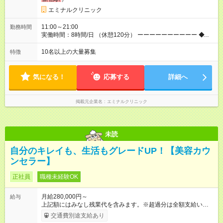
と給与に、本採用時と異なる部分があります。 雇用形態：中途
採用（契約社員） 給与：月給 270,000円以上 上記額にはみなし
エミナルクリニック
残業代を含みます。※超過分は全額支給いたします。 みなし残
業代 36,700円／月 みなし残業時間 23時間／月
11:00～21:00
勤務時間
実働時間：8時間/日 （休憩120分） ーーーーーーーーーー ◆残
業少なめ＆通勤も楽々◆ ーーーーーーーーーー 始業時間は11時
とゆっくりなので、通勤ラッシュの中出社する大変さはありま
10名以上の大量募集
特徴
せん。また、完全予約制なので、想定外の残業なし◎無理なく私
生活との両立が叶います。
気になる！
応募する
詳細へ
掲載元企業名
エミナルクリニック
未読
自分のキレイも、生活もグレードUP！【美容カウ
ンセラー】
正社員
職種未経験OK
月給280,000円～
給与
上記額にはみなし残業代を含みます。※超過分は全額支給いたし
ます。 みなし残業代 38,100円／月 みなし残業時間 23時間／月
交通費別途支給あり
◆インセンティブを支給◆ 頑張りに応じて、インセンティブ（業