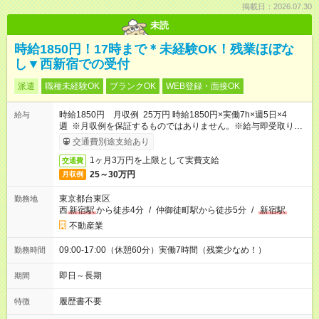
掲載日：2026.07.30
未読
時給1850円！17時まで＊未経験OK！残業ほぼな
し▼西新宿での受付
派遣
職種未経験OK
ブランクOK
WEB登録・面接OK
時給1850円 月収例 25万円 時給1850円×実働7h×週5日×4
給与
週 ※月収例を保証するものではありません。※給与即受取りサ
ービス利用可（利用条件有）
交通費別途支給あり
1ヶ月3万円を上限として実費支給
交通費
25～30万円
月収例
東京都台東区
勤務地
西
新宿駅
から徒歩4分
/
仲御徒町駅から徒歩5分
/
新宿駅
不動産業
09:00-17:00（休憩60分）実働7時間（残業少なめ！）
勤務時間
即日～長期
期間
履歴書不要
特徴