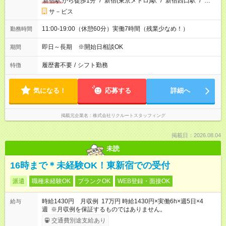
新宿駅
から徒歩1分
/
新宿(東京メトロ)駅
/
新宿西口駅
/
…
サ－ビス
11:00-19:00（休憩60分）実働7時間（残業少なめ！）
勤務時間
即日～長期 ※開始日相談OK
期間
履歴書不要
/
シフト勤務
特徴
気になる！
応募する
詳細へ
掲載元企業名
株式会社リクルートスタッフィング
掲載日：2026.08.04
未読
16時まで＊未経験OK！東新宿での受付
派遣
職種未経験OK
ブランクOK
WEB登録・面接OK
時給1430円 月収例 17万円 時給1430円×実働6h×週5日×4
給与
週 ※月収例を保証するものではありません。
交通費別途支給あり