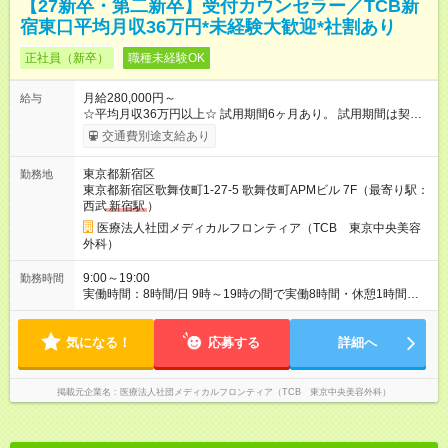
【27新卒・第二新卒】受付カウンセラー／TCB新
宿東口平均月収36万円*未経験大歓迎*社割あり
正社員（新卒）
職種未経験OK
月給280,000円～
給与
☆平均月収36万円以上☆ 試用期間6ヶ月あり。 試用期間は契約
社員として、月給26万円となります。 ＜試用期間終了後＞ 月給
交通費別途支給あり
28万円+インセンティブ（平均8万円）+残業代等 ＝平均月収36
万円以上 ※残業手当は月給に対し1分単位で全額支給 【レアな年
東京都新宿区
勤務地
次昇給制度アリ】 年次昇給制度で毎年月給が上がっていくので
東京都新宿区歌舞伎町1-27-5 歌舞伎町APMビル 7F（最寄り駅：
役職につかない場合でもしっかり昇給♪ 【試用期間】試用期間あ
西武
新宿駅
）
り 試用期間の長さ：6ヶ月 ※ 雇用形態と給与に、本採用時と異
なる部分があります。 雇用形態：新卒採用（契約社員） 給与：
医療法人社団メディカルフロンティア（TCB 東京中央美容
月給 260,000円以上
外科）
9:00～19:00
勤務時間
実働時間：8時間/日 9時～19時の間で実働8時間・休憩1時間
【残業ほぼ無し！】 残業月平均3.2時間のため、ほぼ毎日定時で
退勤♪ ディナーの予定を入れたり、買い物にも◎
気になる！
応募する
詳細へ
掲載元企業名
医療法人社団メディカルフロンティア（TCB 東京中央美容外科）