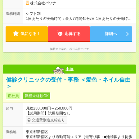
器の立下げ 17：50 夕礼 18：15 退勤 【試用期間】試用期間な
株式会社パソナ
し
シフト制
勤務時間
1日あたりの実働時間：最大7時間45分/日 1日あたりの実働時
間：7時間45分 ※シフト時間 09：30～18：15（休憩1時間）
※残業：月平均5時間以下（残業はほぼなし）
気になる！
応募する
詳細へ
掲載元企業名
株式会社パソナ
未読
健診クリニックの受付・事務 ＜髪色・ネイル自由
＞
正社員
職種未経験OK
月給230,000円～250,000円
給与
【試用期間】試用期間なし
交通費別途支給あり
東京都新宿区
勤務地
東京都新宿区より通勤可能エリア（最寄り駅：■池袋駅より徒歩