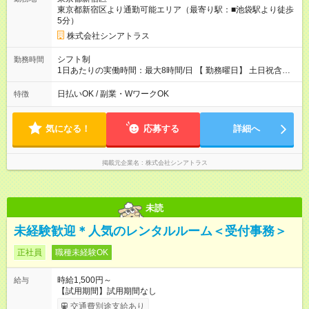
東京都新宿区より通勤可能エリア（最寄り駅：■池袋駅より徒歩
5分）
株式会社シンアトラス
シフト制
勤務時間
1日あたりの実働時間：最大8時間/日 【 勤務曜日】 土日祝含む
シフト制 【 勤務時間 】 ・ 9：30～20：00 の間でシフト制（休
憩１h） ※残業はほとんどありません
日払いOK / 副業・WワークOK
特徴
気になる！
応募する
詳細へ
掲載元企業名
株式会社シンアトラス
未読
未経験歓迎＊人気のレンタルルーム＜受付事務＞
正社員
職種未経験OK
時給1,500円～
給与
【試用期間】試用期間なし
交通費別途支給あり