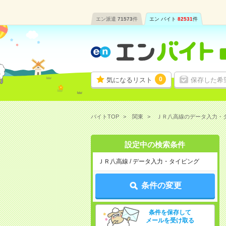
エン派遣
71573
件
エン バイト
82531
件
0
気になるリスト
保存した希
バイトTOP
関東
ＪＲ八高線のデータ入力・
設定中の検索条件
ＪＲ八高線 / データ入力・タイピング
条件の変更
条件を保存して
メールを受け取る