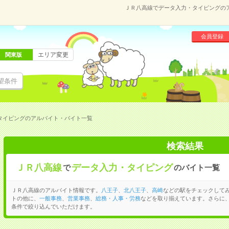
ＪＲ八高線でデータ入力・タイピングの
会員登録
エリア変更
関東版
望条件
タイピングのアルバイト・バイト一覧
検索結果
ＪＲ八高線
データ入力・タイピング
で
のバイト一覧
ＪＲ八高線のアルバイト情報です。
八王子
、
北八王子
、
高崎
などの駅をチェックして
トの他に、
一般事務
、
営業事務
、
総務・人事・労務
などを取り揃えています。さらに
条件で絞り込んでいただけます。