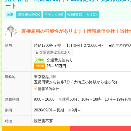
ート
派遣
職種未経験OK
ブランクOK
WEB登録・面接OK
直接雇用の可能性があります！情報通信会社！当社
時給1700円＋交 【月収例】272,000円～ ■給与の
給与
交通費別途支給あり
交通費支給あり
交通費
25～30万円
月収例
東京都品川区
勤務地
五反田駅から徒歩7分
/
大崎広小路駅から徒歩5分
情報通信会社
9:00～16:00 ※休憩60分。10時～18時・10時～19時
勤務時間
2026/09/01～長期 ※9月～！
期間
履歴書不要
特徴