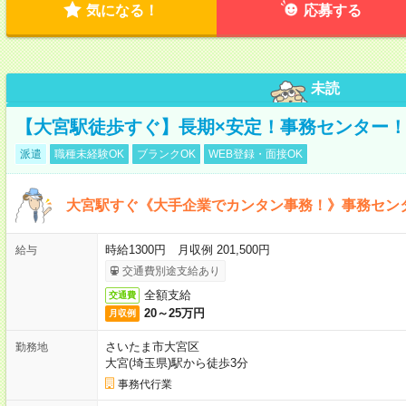
気になる！
応募する
未読
【大宮駅徒歩すぐ】長期×安定！事務センター
派遣
職種未経験OK
ブランクOK
WEB登録・面接OK
大宮駅すぐ《大手企業でカンタン事務！》事務セン
時給1300円 月収例 201,500円
給与
交通費別途支給あり
全額支給
交通費
20～25万円
月収例
さいたま市大宮区
勤務地
大宮(埼玉県)駅から徒歩3分
事務代行業