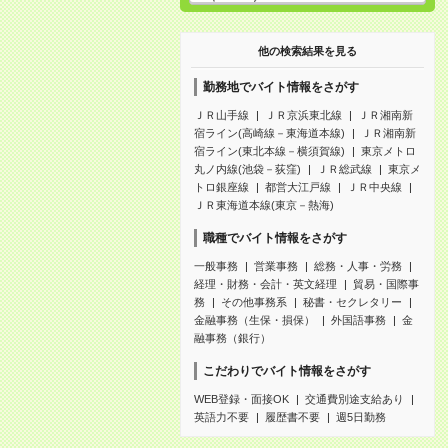
他の検索結果を見る
勤務地でバイト情報をさがす
ＪＲ山手線
ＪＲ京浜東北線
ＪＲ湘南新
宿ライン(高崎線－東海道本線)
ＪＲ湘南新
宿ライン(東北本線－横須賀線)
東京メトロ
丸ノ内線(池袋－荻窪)
ＪＲ総武線
東京メ
トロ銀座線
都営大江戸線
ＪＲ中央線
ＪＲ東海道本線(東京－熱海)
職種でバイト情報をさがす
一般事務
営業事務
総務・人事・労務
経理・財務・会計・英文経理
貿易・国際事
務
その他事務系
秘書・セクレタリー
金融事務（生保・損保）
外国語事務
金
融事務（銀行）
こだわりでバイト情報をさがす
WEB登録・面接OK
交通費別途支給あり
英語力不要
履歴書不要
週5日勤務