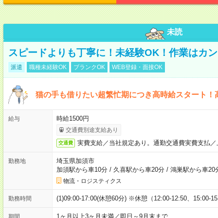
未読
スピードよりも丁寧に！未経験OK！作業はカン
派遣
職種未経験OK
ブランクOK
WEB登録・面接OK
猫の手も借りたい超繁忙期につき高時給スタート！
時給1500円
給与
交通費別途支給あり
実費支給／当社規定あり。通勤交通費実費支払／
交通費
埼玉県加須市
勤務地
加須駅から車10分
/
久喜駅から車20分
/
鴻巣駅から車20
物流・ロジスティクス
(1)09:00-17:00(休憩60分) ※休憩（12:00-12:50、15:00-1
勤務時間
1ヶ月以上3ヶ月未満／即日～9月末まで
期間