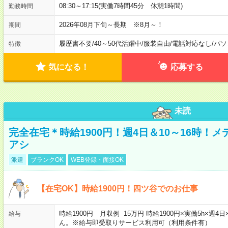
08:30～17:15(実働7時間45分 休憩1時間)
勤務時間
2026年08月下旬～長期 ※8月～！
期間
履歴書不要
/
40～50代活躍中
/
服装自由
/
電話対応なし
/
パソ
特徴
気になる！
応募する
未読
完全在宅＊時給1900円！週4日＆10～16時！
アシ
派遣
ブランクOK
WEB登録・面接OK
【在宅OK】時給1900円！四ツ谷でのお仕事
時給1900円 月収例 15万円 時給1900円×実働5h×
給与
ん。※給与即受取りサービス利用可（利用条件有）