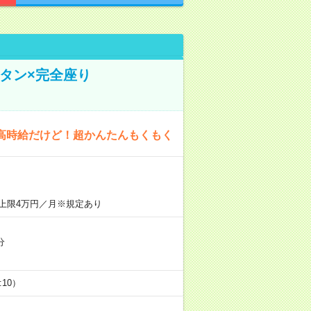
タン×完全座り
高時給だけど！超かんたんもくもく
上限4万円／月※規定あり
分
5:10）