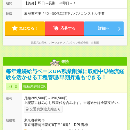
【急募】即日～長期 ※即日～！
期間
履歴書不要
/
40～50代活躍中
/
パソコンスキル不要
特徴
気になる！
応募する
詳細へ
掲載元企業名
パーソルテンプスタッフ株式会社 首都圏
未読
毎年連続給与ベースUP/残業削減に取組中◎物流経
験を活かせる工程管理/早期昇進もできる！
正社員
職種未経験OK
月給285,500円～390,500円
給与
上記額にはみなし残業代を含みます。※超過分は全額支給いたし
ます。 みなし残業代 44,000円 ～ 60,000円／月 みなし残業時
交通費別途支給あり
間 25時間／月 ・能力や経験などを考慮して決定します。 ・上記
額にはみなし残業代（月25時間分、44，000円分～）を含みま
東京都青梅市
勤務地
す。 ・超過分は全額支給します。 2年連続給与のベースアップ
東京都青梅市新町6丁目16番2 DPL青梅
を行っており、まだまだ規模拡大を進めております！ 【試用期