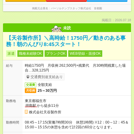
掲載元企業名
パーソルテンプスタッフ株式会社 首都圏
掲載日：2026.07.18
未読
【天谷製作所】＼高時給！1750円／動きのある事
務！朝のんびり8:45スタート！
派遣
職種未経験OK
ブランクOK
WEB登録・面接OK
時給1750円 月収例 262,500円+残業代 月30時間残業した場
給与
合…328,125円
交通費別途支給あり
全額支給
交通費
25～30万円
月収例
東京都福生市
勤務地
拝島駅
から徒歩11分
株式会社天谷製作所
08:45～17:15(実働7時間30分 休憩1時間) ※12：00～12：45＆
勤務時間
15:00～15:15の休憩を含めて計2回の60分となります。