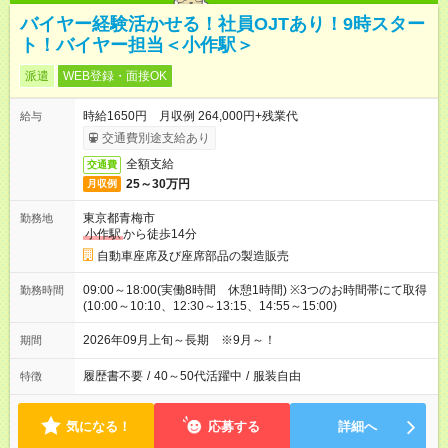
バイヤー経験活かせる！社員OJTあり！9時スター
ト！バイヤー担当＜小作駅＞
派遣
WEB登録・面接OK
時給1650円 月収例 264,000円+残業代
給与
交通費別途支給あり
全額支給
交通費
25～30万円
月収例
東京都青梅市
勤務地
小作駅
から徒歩14分
自動車座席及び座席部品の製造販売
09:00～18:00(実働8時間 休憩1時間) ※3つのお時間帯にて取得
勤務時間
(10:00～10:10、12:30～13:15、14:55～15:00)
2026年09月上旬～長期 ※9月～！
期間
履歴書不要
/
40～50代活躍中
/
服装自由
特徴
気になる！
応募する
詳細へ