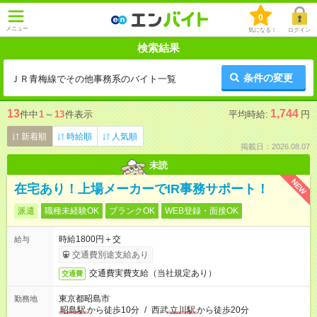
0
メニュー
気になる！
ログイン
検索結果
条件の変更
ＪＲ青梅線でその他事務系のバイト一覧
13
1,744
件中
1
～
13
件表示
平均時給:
円
新着順
時給順
人気順
掲載日：2026.08.07
未読
NEW
在宅あり！上場メーカーでIR事務サポート！
派遣
職種未経験OK
ブランクOK
WEB登録・面接OK
時給1800円＋交
給与
交通費別途支給あり
交通費実費支給（当社規定あり）
交通費
東京都昭島市
勤務地
昭島駅
から徒歩10分
/
西武
立川駅
から徒歩20分