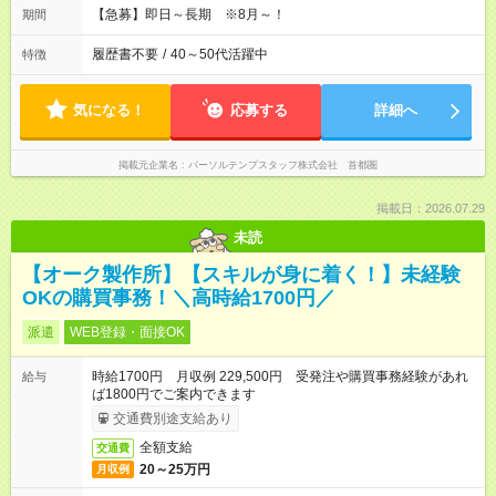
【急募】即日～長期 ※8月～！
期間
履歴書不要
/
40～50代活躍中
特徴
気になる！
応募する
詳細へ
掲載元企業名
パーソルテンプスタッフ株式会社 首都圏
掲載日：2026.07.29
未読
【オーク製作所】【スキルが身に着く！】未経験
OKの購買事務！＼高時給1700円／
派遣
WEB登録・面接OK
時給1700円 月収例 229,500円 受発注や購買事務経験があれ
給与
ば1800円でご案内できます
交通費別途支給あり
全額支給
交通費
20～25万円
月収例