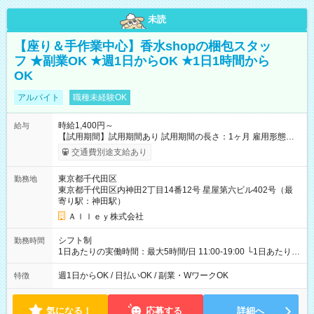
未読
【座り＆手作業中心】香水shopの梱包スタッ
フ ★副業OK ★週1日からOK ★1日1時間から
OK
アルバイト
職種未経験OK
時給1,400円～
給与
【試用期間】試用期間あり 試用期間の長さ：1ヶ月 雇用形態、
給与は本採用時と同じです。
交通費別途支給あり
東京都千代田区
勤務地
東京都千代田区内神田2丁目14番12号 星屋第六ビル402号（最
寄り駅：神田駅）
Ａｌｌｅｙ株式会社
シフト制
勤務時間
1日あたりの実働時間：最大5時間/日 11:00-19:00 └1日あたりの
実働時間：1-5時間 └上記の時間帯内であれば、いつでも勤務可
能！ └平日・土曜日の中で、お好きな曜日でご勤務いただけま
週1日からOK / 日払いOK / 副業・WワークOK
特徴
す！ 【シフト例】 ・11:00～14:00 ・16:30～19:00 ・13:00～
18:00 などのように、自由な働き方が可能なお仕事です！
気になる！
応募する
詳細へ