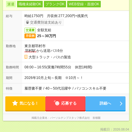
派遣
職種未経験OK
ブランクOK
WEB登録・面接OK
時給1750円 月収例 277,200円+残業代
給与
交通費別途支給あり
全額支給
交通費
25～30万円
月収例
東京都羽村市
勤務地
羽村駅
から送迎バス6分
大型トラック・バスの製造
08:00～16:55(実働7時間55分 休憩1時間)
勤務時間
2026年10月上旬～長期 ※10月～！
期間
履歴書不要
/
40～50代活躍中
/
パソコンスキル不要
特徴
気になる！
応募する
詳細へ
掲載元企業名
パーソルテンプスタッフ株式会社 首都圏
掲載日：2026.08.04