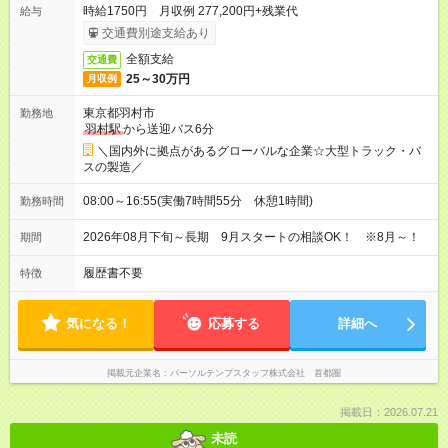
時給1750円 月収例 277,200円+残業代
給与
交通費別途支給あり
全額支給
交通費
25～30万円
月収例
東京都羽村市
勤務地
羽村駅
から送迎バス6分
＼国内外に拠点があるグローバルな企業☆大型トラック・バ
スの製造／
08:00～16:55(実働7時間55分 休憩1時間)
勤務時間
2026年08月下旬～長期 9月スタートの相談OK！ ※8月～！
期間
履歴書不要
特徴
気になる！
応募する
詳細へ
掲載元企業名
パーソルテンプスタッフ株式会社 首都圏
掲載日：2026.07.21
未読