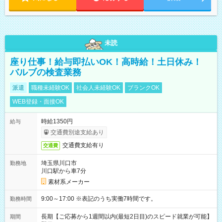
未読
座り仕事！給与即払いOK！高時給！土日休み！
バルブの検査業務
派遣
職種未経験OK
社会人未経験OK
ブランクOK
WEB登録・面接OK
時給1350円
給与
交通費別途支給あり
交通費支給有り
交通費
埼玉県川口市
勤務地
川口駅から車7分
素材系メーカー
9:00～17:00 ※表記のうち実働7時間です。
勤務時間
長期【ご応募から1週間以内(最短2日目)のスピード就業が可能】
期間