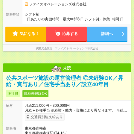
間】試用期間あり 試用期間の長さ：3ヶ月 雇用形態、給与は本
ファイズオペレーションズ株式会社
採用時と同じです。
シフト制
勤務時間
1日あたりの実働時間：最大8時間/日 シフト例）休憩1時間 日
勤 8:00～19:00 夜勤 19:00～翌6:00 ※日勤/夜勤混在のシフト
は原則ありません 夜勤希望・日勤希望等については面接にて
気になる！
お伺いしております ご家庭の事情等により夜勤勤務ができな
応募する
詳細へ
いという方でもご安心ください
掲載元企業名
ファイズオペレーションズ株式会社
未読
公共スポーツ施設の運営管理者 ◎未経験OK／昇
給・賞与あり／住宅手当あり／設立40年目
正社員
職種未経験OK
月給211,000円～300,000円
給与
月給＋各種手当 ※経験・能力・資格により異なります。 ※残業
代は上記に含まれません。別途全額支給いたします。 ※家族手
交通費別途支給あり
当が基本給に含まれております。 ※3ヶ月間の試用期間がありま
す。期間中の給与・待遇に違いはありません。 【試用期間】試
東京都青梅市
勤務地
用期間あり 試用期間の長さ：3ヶ月 雇用形態、給与は本採用時
東京都青梅市河辺町4-16-1