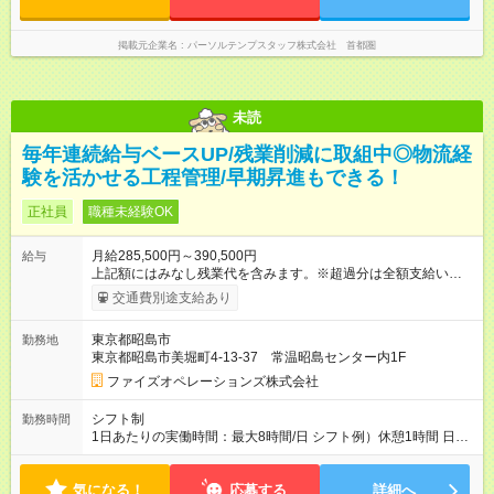
掲載元企業名
パーソルテンプスタッフ株式会社 首都圏
未読
毎年連続給与ベースUP/残業削減に取組中◎物流経
験を活かせる工程管理/早期昇進もできる！
正社員
職種未経験OK
月給285,500円～390,500円
給与
上記額にはみなし残業代を含みます。※超過分は全額支給いたし
ます。 みなし残業代 44,000円 ～ 60,000円／月 みなし残業時
交通費別途支給あり
間 25時間／月 ・能力や経験などを考慮して決定します。 ・上記
額にはみなし残業代（月25時間分、44，000円分～）を含みま
東京都昭島市
勤務地
す。 ・超過分は全額支給します。 2年連続給与のベースアップ
東京都昭島市美堀町4-13-37 常温昭島センター内1F
を行っており、まだまだ規模拡大を進めております！ 【試用期
間】試用期間あり 試用期間の長さ：3ヶ月 雇用形態、給与は本
ファイズオペレーションズ株式会社
採用時と同じです。
シフト制
勤務時間
1日あたりの実働時間：最大8時間/日 シフト例）休憩1時間 日
勤 8:00～19:00 夜勤 19:00～翌6:00 ※日勤/夜勤混在のシフト
は原則ありません 夜勤希望・日勤希望等については面接にて
気になる！
お伺いしております ご家庭の事情等により夜勤勤務ができな
応募する
詳細へ