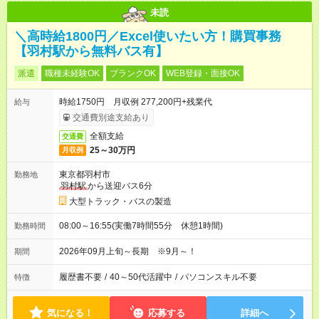
未読
＼高時給1800円／Excel使いたい方！購買事務
【羽村駅から無料バス有】
派遣
職種未経験OK
ブランクOK
WEB登録・面接OK
時給1750円 月収例 277,200円+残業代
給与
交通費別途支給あり
全額支給
交通費
25～30万円
月収例
東京都羽村市
勤務地
羽村駅
から送迎バス6分
大型トラック・バスの製造
08:00～16:55(実働7時間55分 休憩1時間)
勤務時間
2026年09月上旬～長期 ※9月～！
期間
履歴書不要
/
40～50代活躍中
/
パソコンスキル不要
特徴
気になる！
応募する
詳細へ