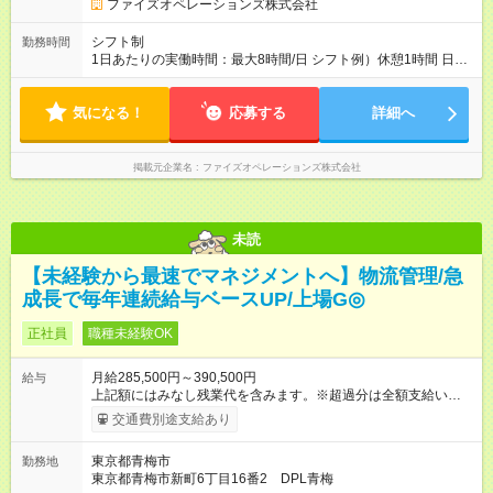
間】試用期間あり 試用期間の長さ：3ヶ月 雇用形態、給与は本
ファイズオペレーションズ株式会社
採用時と同じです。
シフト制
勤務時間
1日あたりの実働時間：最大8時間/日 シフト例）休憩1時間 日
勤 8:00～19:00 夜勤 19:00～翌6:00 ※日勤/夜勤混在のシフト
は原則ありません 夜勤希望・日勤希望等については面接にて
気になる！
お伺いしております ご家庭の事情等により夜勤勤務ができな
応募する
詳細へ
いという方でもご安心ください
掲載元企業名
ファイズオペレーションズ株式会社
未読
【未経験から最速でマネジメントへ】物流管理/急
成長で毎年連続給与ベースUP/上場G◎
正社員
職種未経験OK
月給285,500円～390,500円
給与
上記額にはみなし残業代を含みます。※超過分は全額支給いたし
ます。 みなし残業代 44,000円 ～ 60,000円／月 みなし残業時
交通費別途支給あり
間 25時間／月 ・能力や経験などを考慮して決定します。 ・上記
額にはみなし残業代（月25時間分、44，000円分～）を含みま
東京都青梅市
勤務地
す。 ・超過分は全額支給します。 2年連続給与のベースアップ
東京都青梅市新町6丁目16番2 DPL青梅
を行っており、まだまだ規模拡大を進めております！ 【試用期