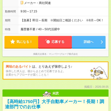
メーカー・商社関連
9:00～17:15
勤務時間
【急募】即日～長期 ※開始日ご相談ください ※8月～OK！
期間
履歴書不要
/
40～50代活躍中
特徴
気になる！
応募する
詳細へ
掲載元企業名
マンパワーグループ株式会社
興味のあるバイト
は、とりあえず保存しよう♪
保存した求人は、後からまとめて応募できるよ。
企業からアプローチが届くことも！
掲載日：2026.08.05
未読
【高時給1750円】大手自動車メーカー！長期！調
達部門でのお仕事