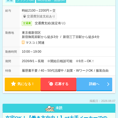
派遣
ブランクOK
WEB登録・面接OK
時給2100～2200円＋交
給与
交通費別途支給あり
交通費支給(規定有り)
交通費
東京都新宿区
勤務地
新宿御苑前駅から徒歩3分
/
新宿三丁目駅から徒歩4分
マスコミ関連
10:00～19:00
勤務時間
2026/9/1～長期 ※開始日相談可能 ※9月～OK！
期間
履歴書不要
/
40～50代活躍中
/
副業・WワークOK
/
服装自由
特徴
気になる！
応募する
詳細へ
掲載日：2026.08.07
未読