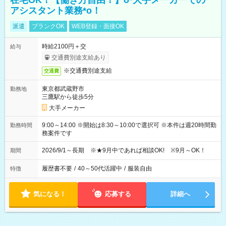
在宅OK！【働き方自由！】o*大手メーカーでの
アシスタント業務*o！
派遣
ブランクOK
WEB登録・面接OK
時給2100円＋交
給与
交通費別途支給あり
※交通費別途支給
交通費
東京都武蔵野市
勤務地
三鷹駅から徒歩5分
大手メーカー
9:00～14:00 ※開始は8:30～10:00で選択可 ※本件は週20時間勤
勤務時間
務案件です
2026/9/1～長期 ※★9月中であれば相談OK! ※9月～OK！
期間
履歴書不要
/
40～50代活躍中
/
服装自由
特徴
気になる！
応募する
詳細へ