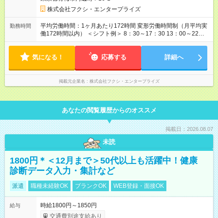
と同じです。
株式会社フクシ・エンタープライズ
平均労働時間：1ヶ月あたり172時間 変形労働時間制（月平均実
勤務時間
働172時間以内） ＜シフト例＞ 8：30～17：30 13：00～22：
00 ※原則、固定シフトではありませんが、時間帯についてもご
相談ください。 平均労働時間：1ヶ月あたり172時間 変形労働時
気になる！
間制（月平均実働172時間以内） ＜シフト例＞ 8：30～17：30
応募する
詳細へ
13：00～22：00 ※原則、固定シフトではありませんが、時間帯
についてもご相談ください。
掲載元企業名
株式会社フクシ・エンタープライズ
あなたの閲覧履歴からのオススメ
掲載日：2026.08.07
未読
1800円＊＜12月まで＞50代以上も活躍中！健康
診断データ入力・集計など
派遣
職種未経験OK
ブランクOK
WEB登録・面接OK
時給1800円～1850円
給与
交通費別途支給あり