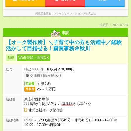
いという方でもご安心ください
掲載元企業名
ファイズオペレーションズ株式会社
掲載日：2026.07.30
未読
【オーク製作所】＼子育て中の方も活躍中／経験
活かして目指せる！購買事務＠秋川
派遣
WEB登録・面接OK
時給1800円 月収例 279,000円
給与
交通費別途支給あり
全額支給
交通費
25～30万円
月収例
東京都西多摩郡
勤務地
秋川駅から徒歩12分
/
福生駅
から車14分
株式会社オーク製作所
09:00～17:30(実働7時間45分 休憩45分) ※9:00～17:00や
勤務時間
10:00～17:30の相談OK！