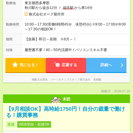
東京都西多摩郡
勤務地
秋川駅から徒歩12分
/
福生駅
から車14分
株式会社オーク製作所
10:00～17:30(実働6時間45分 休憩45分) ※9:00～17:00や9:00
勤務時間
～17:30の相談OK！
【急募】即日～長期 ※8月～！
期間
履歴書不要
/
40～50代活躍中
/
パソコンスキル不要
特徴
気になる！
応募する
詳細へ
掲載元企業名
パーソルテンプスタッフ株式会社 首都圏
掲載日：2026.07.28
未読
【9月相談OK】高時給1750円！自分の裁量で働け
る！購買事務
派遣
WEB登録・面接OK