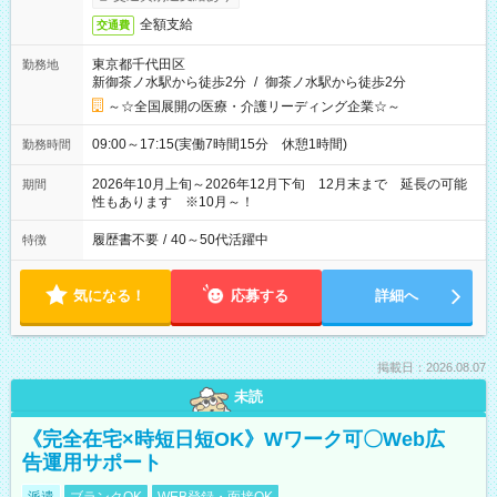
全額支給
交通費
東京都千代田区
勤務地
新御茶ノ水駅から徒歩2分
/
御茶ノ水駅から徒歩2分
～☆全国展開の医療・介護リーディング企業☆～
09:00～17:15(実働7時間15分 休憩1時間)
勤務時間
2026年10月上旬～2026年12月下旬 12月末まで 延長の可能
期間
性もあります ※10月～！
履歴書不要
/
40～50代活躍中
特徴
気になる！
応募する
詳細へ
掲載日：2026.08.07
未読
《完全在宅×時短日短OK》Wワーク可〇Web広
告運用サポート