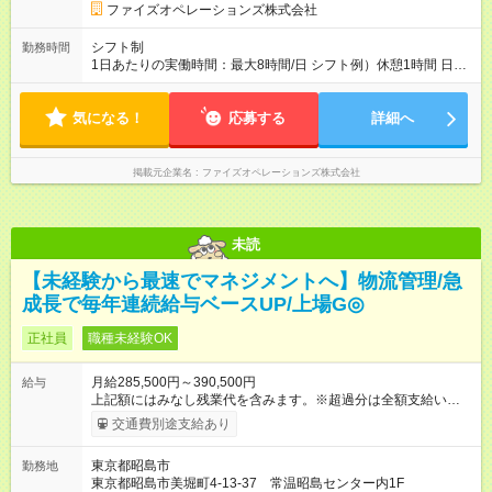
間】試用期間あり 試用期間の長さ：3ヶ月 雇用形態、給与は本
ファイズオペレーションズ株式会社
採用時と同じです。
シフト制
勤務時間
1日あたりの実働時間：最大8時間/日 シフト例）休憩1時間 日
勤 8:00～19:00 夜勤 19:00～翌6:00 ※日勤/夜勤混在のシフト
は原則ありません 夜勤希望・日勤希望等については面接にて
気になる！
お伺いしております ご家庭の事情等により夜勤勤務ができな
応募する
詳細へ
いという方でもご安心ください
掲載元企業名
ファイズオペレーションズ株式会社
未読
【未経験から最速でマネジメントへ】物流管理/急
成長で毎年連続給与ベースUP/上場G◎
正社員
職種未経験OK
月給285,500円～390,500円
給与
上記額にはみなし残業代を含みます。※超過分は全額支給いたし
ます。 みなし残業代 44,000円 ～ 60,000円／月 みなし残業時
交通費別途支給あり
間 25時間／月 ・能力や経験などを考慮して決定します。 ・上記
額にはみなし残業代（月25時間分、44，000円分～）を含みま
東京都昭島市
勤務地
す。 ・超過分は全額支給します。 2年連続給与のベースアップ
東京都昭島市美堀町4-13-37 常温昭島センター内1F
を行っており、まだまだ規模拡大を進めております！ 【試用期