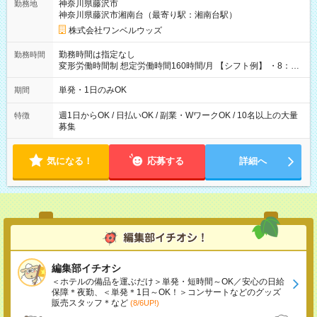
神奈川県藤沢市
勤務地
神奈川県藤沢市湘南台（最寄り駅：湘南台駅）
株式会社ワンベルウッズ
勤務時間は指定なし
勤務時間
変形労働時間制 想定労働時間160時間/月 【シフト例】 ・8：00
～21：00
単発・1日のみOK
期間
週1日からOK / 日払いOK / 副業・WワークOK / 10名以上の大量
特徴
募集
気になる！
応募する
詳細へ
編集部イチオシ
＜ホテルの備品を運ぶだけ＞単発・短時間～OK／安心の日給
保障＊夜勤、＜単発＊1日～OK！＞コンサートなどのグッズ
販売スタッフ＊など
(8/6UP!)