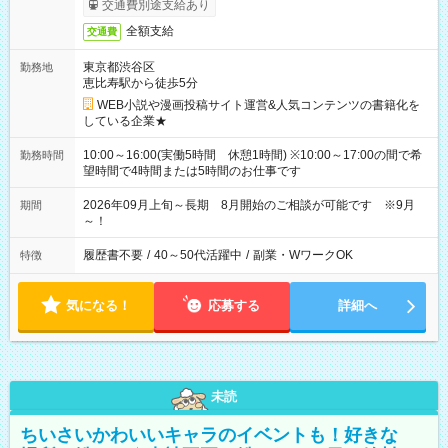
交通費別途支給あり
全額支給
交通費
東京都渋谷区
勤務地
恵比寿駅から徒歩5分
WEB小説や漫画投稿サイト運営&人気コンテンツの書籍化を
している企業★
10:00～16:00(実働5時間 休憩1時間) ※10:00～17:00の間で希
勤務時間
望時間で4時間または5時間のお仕事です
2026年09月上旬～長期 8月開始のご相談が可能です ※9月
期間
～！
履歴書不要
/
40～50代活躍中
/
副業・WワークOK
特徴
気になる！
応募する
詳細へ
未読
ちいさいかわいいキャラのイベントも！好きな