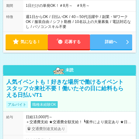
▼18:00～21:00
1日だけの単発OK！＃8月～ ＃9月～
期間
週1日からOK
/
日払いOK
/
40～50代活躍中
/
副業・Wワーク
特徴
OK
/
服装自由
/
シフト勤務
/
10名以上の大量募集
/
電話対応な
し
/
パソコンスキル不要
気になる！
応募する
詳細へ
未読
人気イベントも！好きな場所で働けるイベント
スタッフ☆来社不要！働いたその日に給料もら
える日払い/T1
アルバイト
職種未経験OK
日給13,000円～
給与
＋交通費支給 ★交通費全額支給！ ┗案件により規定あり ★日払
いOK！（規定あり） ┗働いたその日に現金GET♪ お仕事後はコ
交通費別途支給あり
ンビニATMから 日払い分を引き落とせます！ 【試用期間】試
用期間なし