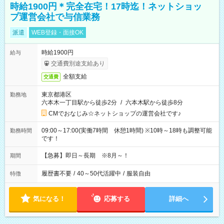
時給1900円＊完全在宅！17時迄！ネットショッ
プ運営会社で与信業務
派遣
WEB登録・面接OK
時給1900円
給与
交通費別途支給あり
全額支給
交通費
東京都港区
勤務地
六本木一丁目駅から徒歩2分
/
六本木駅から徒歩8分
CMでおなじみ☆ネットショップの運営会社です♪
09:00～17:00(実働7時間 休憩1時間) ※10時～18時も調整可能
勤務時間
です！
【急募】即日～長期 ※8月～！
期間
履歴書不要
/
40～50代活躍中
/
服装自由
特徴
気になる！
応募する
詳細へ