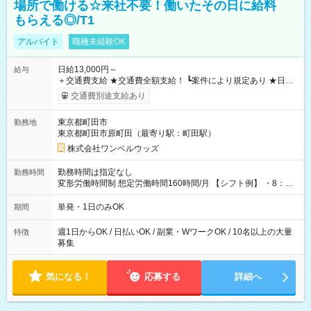
場所で働ける☆来社不要！働いたその日に給料
もらえる◎/T1
アルバイト
職種未経験OK
日給13,000円～
給与
＋交通費支給 ★交通費全額支給！ ┗案件により規定あり ★日払
いOK！（規定あり） ┗働いたその日に現金GET♪ お仕事後はコ
交通費別途支給あり
ンビニATMから 日払い分を引き落とせます！ 【試用期間】試
用期間なし
東京都町田市
勤務地
東京都町田市原町田（最寄り駅：町田駅）
株式会社ワンベルウッズ
勤務時間は指定なし
勤務時間
変形労働時間制 想定労働時間160時間/月 【シフト例】 ・8：00
～21：00
単発・1日のみOK
期間
週1日からOK / 日払いOK / 副業・WワークOK / 10名以上の大量
特徴
募集
気になる！
応募する
詳細へ