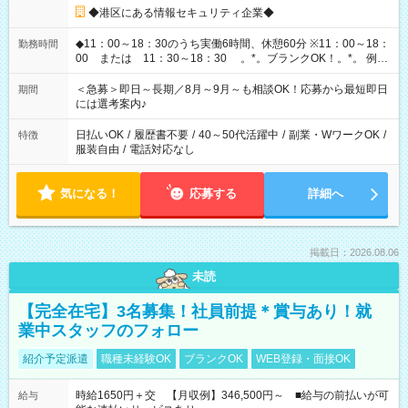
◆港区にある情報セキュリティ企業◆
◆11：00～18：30のうち実働6時間、休憩60分 ※11：00～18：
勤務時間
00 または 11：30～18：30 。*。ブランクOK！。*。 例え
ば前職が、 在宅/財団法人/事務/コールセンター/受付/販売/カフェ
スタッフ スイーツ販売/ホテルフロント/化粧品販売/など 様々な
＜急募＞即日～長期／8月～9月～も相談OK！応募から最短即日
期間
業界から入社して活躍されています♪
には選考案内♪
日払いOK
/
履歴書不要
/
40～50代活躍中
/
副業・WワークOK
/
特徴
服装自由
/
電話対応なし
気になる！
応募する
詳細へ
掲載日：2026.08.06
未読
【完全在宅】3名募集！社員前提＊賞与あり！就
業中スタッフのフォロー
紹介予定派遣
職種未経験OK
ブランクOK
WEB登録・面接OK
時給1650円＋交 【月収例】346,500円～ ■給与の前払いが可
給与