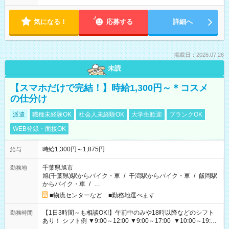
気になる！
応募する
詳細へ
掲載日：2026.07.26
未読
【スマホだけで完結！】時給1,300円～＊コスメ
の仕分け
派遣
職種未経験OK
社会人未経験OK
大学生歓迎
ブランクOK
WEB登録・面接OK
時給1,300円～1,875円
給与
千葉県旭市
勤務地
旭(千葉県)駅からバイク・車
/
干潟駅からバイク・車
/
飯岡駅
からバイク・車
/
…
■物流センターなど ■勤務地選べます
【1日3時間～も相談OK!】午前中のみや18時以降などのシフト
勤務時間
あり！ シフト例 ▼9:00～12:00 ▼9:00～17:00 ▼10:00～19:00