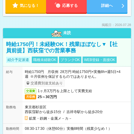
気になる！
応募する
詳細へ
掲載日：2026.07.28
未読
時給1750円！未経験OK！残業ほぼなし▼【社
員前提】西荻窪での営業事務
紹介予定派遣
職種未経験OK
ブランクOK
WEB登録・面接OK
時給1750円 月収例 28万円 時給1750円×実働8h×週5日×4
給与
週 ※月収例を保証するものではありません。
交通費別途支給あり
1ヶ月3万円を上限として実費支給
交通費
25～30万円
月収例
東京都杉並区
勤務地
西荻窪駅から徒歩15分
/
吉祥寺駅から徒歩20分
鉱業・鉄鋼・金属メ－カ－
08:30-17:30（休憩60分）実働8時間（残業少なめ！）
勤務時間