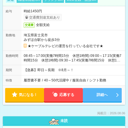
時給1450円
給与
交通費別途支給あり
全額支給
交通費
埼玉県富士見市
勤務地
みずほ台駅から徒歩3分
★ケーブルテレビの運営を行っている会社です★
08:45～17:00(実働7時間15分 休憩1時間) 09:00～17:15(実働7
勤務時間
時間15分 休憩1時間) 09:30～17:45(実働7時間15分 休憩1時
間) ※11:45～20:00：週1回程度遅番あります(在宅勤務OK) ※配
属チームにより
【急募】即日～長期 ※8月～！
期間
履歴書不要
/
40～50代活躍中
/
服装自由
/
シフト勤務
特徴
気になる！
応募する
詳細へ
掲載日：2026.08.06
未読