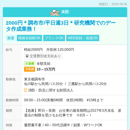
掲載日：2026.08.06
未読
2000円＊調布市/平日週3日＊研究機関でのデー
タ作成業務！
派遣
職種未経験OK
ブランクOK
WEB登録・面接OK
時給2000円 月収例 120,000円
給与
交通費別途支給あり
全額支給
交通費
10～15万円
月収例
東京都調布市
勤務地
仙川駅から民間バス20分
/
三鷹駅から民間バス20分
消防・防災に関する財団法人
09:00～15:00(実働5時間 休憩1時間) #15時まで
勤務時間
【急募】即日～長期 お仕事の最長期間は2027年3月末迄 派
期間
遣法の制限を受けるお仕事です ※8月～！
履歴書不要
/
40～50代活躍中
/
副業・WワークOK
特徴