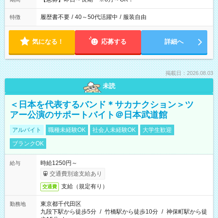
履歴書不要
/
40～50代活躍中
/
服装自由
特徴
気になる！
応募する
詳細へ
掲載日：2026.08.03
未読
＜日本を代表するバンド＊サカナクション＞ツ
アー公演のサポートバイト＠日本武道館
アルバイト
職種未経験OK
社会人未経験OK
大学生歓迎
ブランクOK
時給1250円～
給与
交通費別途支給あり
支給（規定有り）
交通費
東京都千代田区
勤務地
九段下駅から徒歩5分
/
竹橋駅から徒歩10分
/
神保町駅から徒