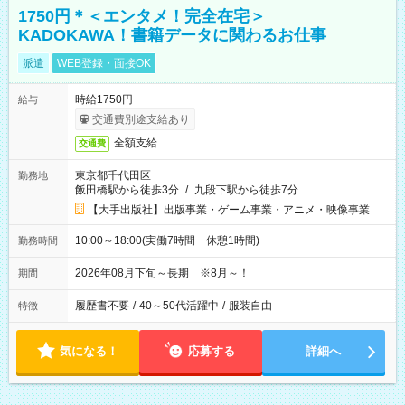
1750円＊＜エンタメ！完全在宅＞
KADOKAWA！書籍データに関わるお仕事
派遣
WEB登録・面接OK
時給1750円
給与
交通費別途支給あり
全額支給
交通費
東京都千代田区
勤務地
飯田橋駅から徒歩3分
/
九段下駅から徒歩7分
【大手出版社】出版事業・ゲーム事業・アニメ・映像事業
10:00～18:00(実働7時間 休憩1時間)
勤務時間
2026年08月下旬～長期 ※8月～！
期間
履歴書不要
/
40～50代活躍中
/
服装自由
特徴
気になる！
応募する
詳細へ