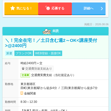
気になる！
応募する
詳細へ
掲載日：2026.08.06
未読
＼！完全在宅！／土日含む週2～OK<講座受付
>@2400円
派遣
ブランクOK
WEB登録・面接OK
時給2400円＋交
給与
交通費別途支給あり
交通費実費支給（当社規定あり）
交通費
東京都港区
勤務地
田町(東京都)駅から徒歩4分
/
三田(東京都)駅から徒歩7分
金融関連
8:30～12:30
勤務時間
【急募】即日～長期 ※8月～OK！
期間