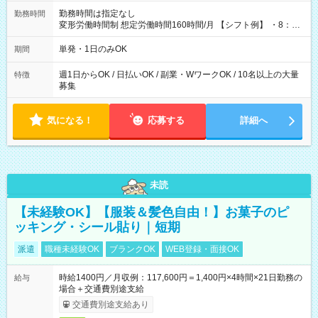
勤務時間は指定なし
勤務時間
変形労働時間制 想定労働時間160時間/月 【シフト例】 ・8：00
～21：00
単発・1日のみOK
期間
週1日からOK / 日払いOK / 副業・WワークOK / 10名以上の大量
特徴
募集
気になる！
応募する
詳細へ
未読
【未経験OK】【服装＆髪色自由！】お菓子のピ
ッキング・シール貼り｜短期
派遣
職種未経験OK
ブランクOK
WEB登録・面接OK
時給1400円／月収例：117,600円＝1,400円×4時間×21日勤務の
給与
場合＋交通費別途支給
交通費別途支給あり