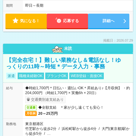
即日～長期
期間
気になる！
応募する
詳細へ
掲載日：2026.07.29
未読
【完全在宅！】難しい業務なし＆電話なし！ゆ
っくりの11時～時短＊データ入力・事務
派遣
職種未経験OK
ブランクOK
WEB登録・面接OK
◆時給1,700円＊日払い・週払いOK＊昇給あり♪【月収例】 ・約
給与
204,000円 （時給1,700円 × 実働6h × 20日）
交通費別途支給あり
◆全額支給 ＊家が少し遠くても安心！
交通費
20～25万円
月収例
東京都港区
勤務地
竹芝駅から徒歩2分
/
浜松町駅から徒歩4分
/
大門(東京都)駅か
ら徒歩5分
/
…