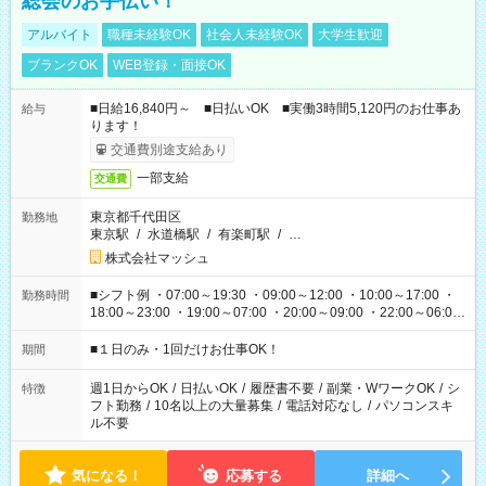
総会のお手伝い！
アルバイト
職種未経験OK
社会人未経験OK
大学生歓迎
ブランクOK
WEB登録・面接OK
■日給16,840円～ ■日払いOK ■実働3時間5,120円のお仕事あ
給与
ります！
交通費別途支給あり
一部支給
交通費
東京都千代田区
勤務地
東京駅
/
水道橋駅
/
有楽町駅
/
…
株式会社マッシュ
■シフト例 ・07:00～19:30 ・09:00～12:00 ・10:00～17:00 ・
勤務時間
18:00～23:00 ・19:00～07:00 ・20:00～09:00 ・22:00～06:00
etc ★最短で3時間で5,120円のお仕事から 15時間で2万円近く稼
げるお仕事も！ ご希望のお時間に合わせてご紹介！ ※シフトは
■１日のみ・1回だけお仕事OK！
期間
現場によって異なります。 ※勿論、休憩時間はあるのでご安心
ください！
週1日からOK
/
日払いOK
/
履歴書不要
/
副業・WワークOK
/
シ
特徴
フト勤務
/
10名以上の大量募集
/
電話対応なし
/
パソコンスキ
ル不要
気になる！
応募する
詳細へ