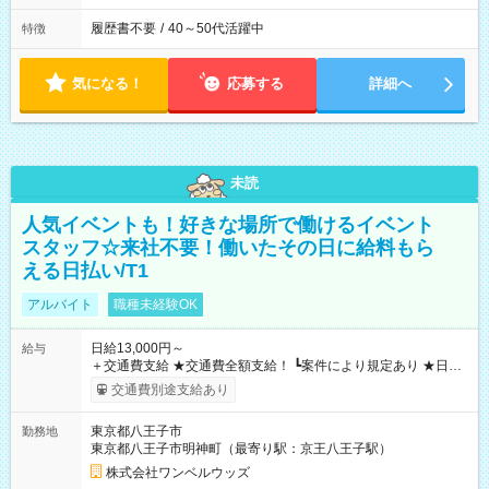
履歴書不要
/
40～50代活躍中
特徴
気になる！
応募する
詳細へ
未読
人気イベントも！好きな場所で働けるイベント
スタッフ☆来社不要！働いたその日に給料もら
える日払い/T1
アルバイト
職種未経験OK
日給13,000円～
給与
＋交通費支給 ★交通費全額支給！ ┗案件により規定あり ★日払
いOK！（規定あり） ┗働いたその日に現金GET♪ お仕事後はコ
交通費別途支給あり
ンビニATMから 日払い分を引き落とせます！ 【試用期間】試
用期間なし
東京都八王子市
勤務地
東京都八王子市明神町（最寄り駅：京王八王子駅）
株式会社ワンベルウッズ