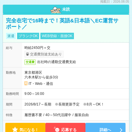
掲載日：2026.08.05
未読
完全在宅で16時まで！英語&日本語＼EC運営サ
ポート／
派遣
ブランクOK
WEB登録・面接OK
時給2450円＋交
給与
交通費別途支給あり
出社時の通勤交通費支給
交通費
東京都港区
勤務地
六本木駅から徒歩3分
IT・Web・通信
9:00～16:00
勤務時間
2026/8/17～長期 ※長期更新予定 ※8月～OK！
期間
履歴書不要
/
40～50代活躍中
/
服装自由
特徴
気になる！
応募する
詳細へ