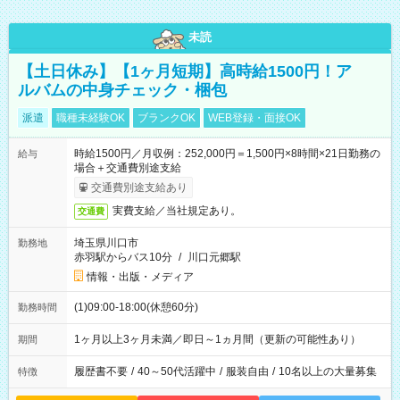
未読
【土日休み】【1ヶ月短期】高時給1500円！ア
ルバムの中身チェック・梱包
派遣
職種未経験OK
ブランクOK
WEB登録・面接OK
時給1500円／月収例：252,000円＝1,500円×8時間×21日勤務の
給与
場合＋交通費別途支給
交通費別途支給あり
実費支給／当社規定あり。
交通費
埼玉県川口市
勤務地
赤羽駅からバス10分
/
川口元郷駅
情報・出版・メディア
(1)09:00-18:00(休憩60分)
勤務時間
1ヶ月以上3ヶ月未満／即日～1ヵ月間（更新の可能性あり）
期間
履歴書不要
/
40～50代活躍中
/
服装自由
/
10名以上の大量募集
特徴