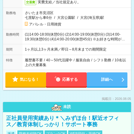
実費支給／当社規定あり。
交通費
さいたま市見沼区
勤務地
七里駅から車6分
/
大宮公園駅
/
大宮(埼玉県)駅
アパレル・日用雑貨
(1)14:00-18:00(休憩0分) (2)14:00-19:00(休憩0分) (3)14:00-
勤務時間
19:30(休憩0分) (4)14:00-20:00(休憩45分) ※お好きな時間が選べ
ます
1ヶ月以上3ヶ月未満／即日～8月末までの期間限定
期間
履歴書不要
/
40～50代活躍中
/
服装自由
/
シフト勤務
/
10名以
特徴
上の大量募集
気になる！
応募する
詳細へ
掲載日：2026.08.05
未読
正社員登用実績あり＊＼みずほ台！駅近オフィ
ス／教育体制しっかり！サポート事務
派遣
職種未経験OK
ブランクOK
WEB登録・面接OK