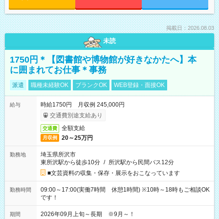
掲載日：2026.08.03
未読
1750円＊【図書館や博物館が好きなかたへ】本
に囲まれてお仕事＊事務
派遣
職種未経験OK
ブランクOK
WEB登録・面接OK
時給1750円 月収例 245,000円
給与
交通費別途支給あり
全額支給
交通費
20～25万円
月収例
埼玉県所沢市
勤務地
東所沢駅から徒歩10分
/
所沢駅から民間バス12分
■文芸資料の収集・保存・展示をおこなっています
09:00～17:00(実働7時間 休憩1時間) ※10時～18時もご相談OK
勤務時間
です！
2026年09月上旬～長期 ※9月～！
期間