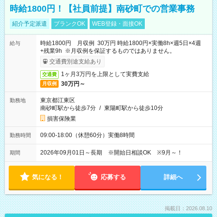
時給1800円！【社員前提】南砂町での営業事務
紹介予定派遣
ブランクOK
WEB登録・面接OK
時給1800円 月収例 30万円 時給1800円×実働8h×週5日×4週
給与
+残業9h ※月収例を保証するものではありません。
交通費別途支給あり
1ヶ月3万円を上限として実費支給
交通費
30万円～
月収例
東京都江東区
勤務地
南砂町駅から徒歩7分
/
東陽町駅から徒歩10分
損害保険業
09:00-18:00（休憩60分）実働8時間
勤務時間
2026年09月01日～長期 ※開始日相談OK ※9月～！
期間
気になる！
応募する
詳細へ
掲載日：2026.08.10