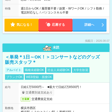
週1日からOK
/
履歴書不要
/
副業・WワークOK
/
シフト勤務
/
特徴
電話対応なし
/
パソコンスキル不要
気になる！
応募する
詳細へ
掲載日：2026.08.07
未読
＜単発＊1日～OK！＞コンサートなどのグッズ
販売スタッフ＊
アルバイト
職種未経験OK
社会人未経験OK
大学生歓迎
ブランクOK
WEB登録・面接OK
日給1万5000円～ ■最大で日給2万8500円！
給与
交通費別途支給あり
交通費規定支給
交通費
横浜市西区
勤務地