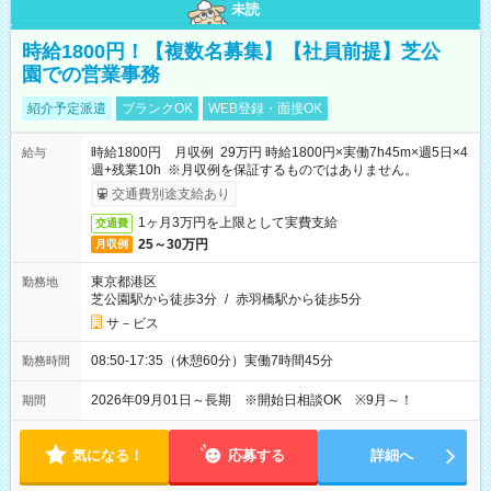
未読
時給1800円！【複数名募集】【社員前提】芝公
園での営業事務
紹介予定派遣
ブランクOK
WEB登録・面接OK
時給1800円 月収例 29万円 時給1800円×実働7h45m×週5日×4
給与
週+残業10h ※月収例を保証するものではありません。
交通費別途支給あり
1ヶ月3万円を上限として実費支給
交通費
25～30万円
月収例
東京都港区
勤務地
芝公園駅から徒歩3分
/
赤羽橋駅から徒歩5分
サ－ビス
08:50-17:35（休憩60分）実働7時間45分
勤務時間
2026年09月01日～長期 ※開始日相談OK ※9月～！
期間
気になる！
応募する
詳細へ