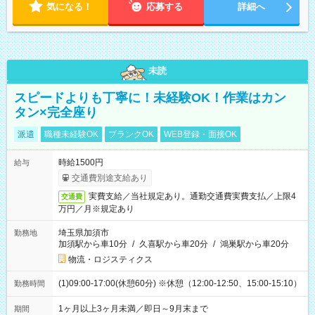
気になる！
応募する
詳細へ
未読
スピードよりも丁寧に！未経験OK！作業はカン
タン×完全座り
派遣
職種未経験OK
ブランクOK
WEB登録・面接OK
時給1500円
給与
交通費別途支給あり
実費支給／当社規定あり。通勤交通費実費支払／上限4
交通費
万円／月※規定あり
埼玉県加須市
勤務地
加須駅から車10分
/
久喜駅から車20分
/
鴻巣駅から車20分
物流・ロジスティクス
(1)09:00-17:00(休憩60分) ※休憩（12:00-12:50、15:00-15:10）
勤務時間
1ヶ月以上3ヶ月未満／即日～9月末まで
期間