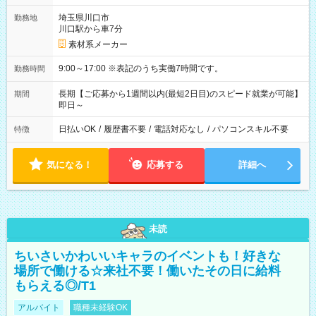
埼玉県川口市
勤務地
川口駅から車7分
素材系メーカー
9:00～17:00 ※表記のうち実働7時間です。
勤務時間
長期【ご応募から1週間以内(最短2日目)のスピード就業が可能】
期間
即日～
日払いOK
/
履歴書不要
/
電話対応なし
/
パソコンスキル不要
特徴
気になる！
応募する
詳細へ
未読
ちいさいかわいいキャラのイベントも！好きな
場所で働ける☆来社不要！働いたその日に給料
もらえる◎/T1
アルバイト
職種未経験OK