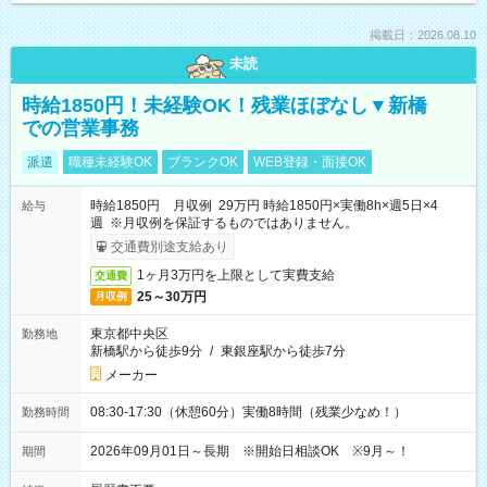
掲載日：2026.08.10
未読
時給1850円！未経験OK！残業ほぼなし▼新橋
での営業事務
派遣
職種未経験OK
ブランクOK
WEB登録・面接OK
時給1850円 月収例 29万円 時給1850円×実働8h×週5日×4
給与
週 ※月収例を保証するものではありません。
交通費別途支給あり
1ヶ月3万円を上限として実費支給
交通費
25～30万円
月収例
東京都中央区
勤務地
新橋駅から徒歩9分
/
東銀座駅から徒歩7分
メーカー
08:30-17:30（休憩60分）実働8時間（残業少なめ！）
勤務時間
2026年09月01日～長期 ※開始日相談OK ※9月～！
期間