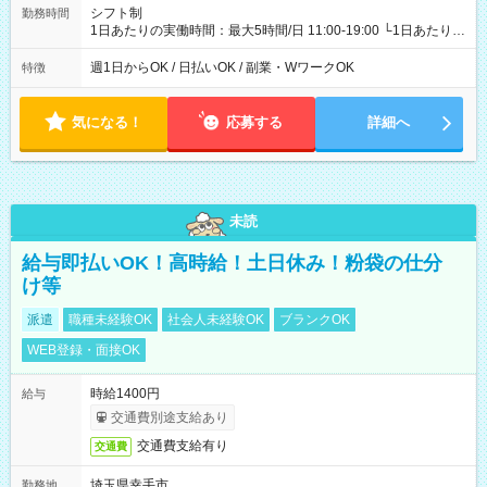
シフト制
勤務時間
1日あたりの実働時間：最大5時間/日 11:00-19:00 └1日あたりの
実働時間：1-5時間 └上記の時間帯内であれば、いつでも勤務可
能！ └平日・土曜日の中で、お好きな曜日でご勤務いただけま
週1日からOK / 日払いOK / 副業・WワークOK
特徴
す！ 【シフト例】 ・11:00～14:00 ・16:30～19:00 ・13:00～
18:00 などのように、自由な働き方が可能なお仕事です！
気になる！
応募する
詳細へ
未読
給与即払いOK！高時給！土日休み！粉袋の仕分
け等
派遣
職種未経験OK
社会人未経験OK
ブランクOK
WEB登録・面接OK
時給1400円
給与
交通費別途支給あり
交通費支給有り
交通費
埼玉県幸手市
勤務地