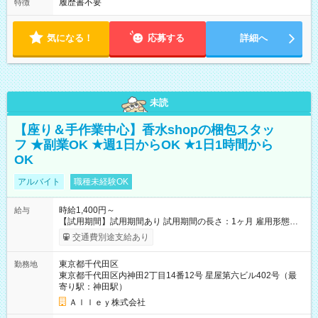
履歴書不要
特徴
気になる！
応募する
詳細へ
未読
【座り＆手作業中心】香水shopの梱包スタッ
フ ★副業OK ★週1日からOK ★1日1時間から
OK
アルバイト
職種未経験OK
時給1,400円～
給与
【試用期間】試用期間あり 試用期間の長さ：1ヶ月 雇用形態、
給与は本採用時と同じです。
交通費別途支給あり
東京都千代田区
勤務地
東京都千代田区内神田2丁目14番12号 星屋第六ビル402号（最
寄り駅：神田駅）
Ａｌｌｅｙ株式会社