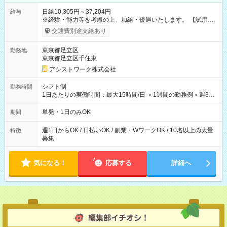
日給10,305円～37,204円
給与
※経験・能力等を考慮の上、加給・優遇いたします。 【試用期
間】試用期間なし
交通費別途支給あり
東京都足立区
勤務地
東京都足立区千住東
アシストワーク株式会社
シフト制
勤務時間
1日あたりの実働時間：最大15時間/日 ＜1週間の勤務例＞週3回
勤務 勤務：月・水・金 休み：火・木・土・日 好きな時にお仕事
可能です！ ※1日あたりの最大実働時間は日勤、夜勤共に勤務し
単発・1日のみOK
期間
た時間になります。
週1日からOK / 日払いOK / 副業・WワークOK / 10名以上の大量
特徴
募集
気になる！
応募する
詳細へ