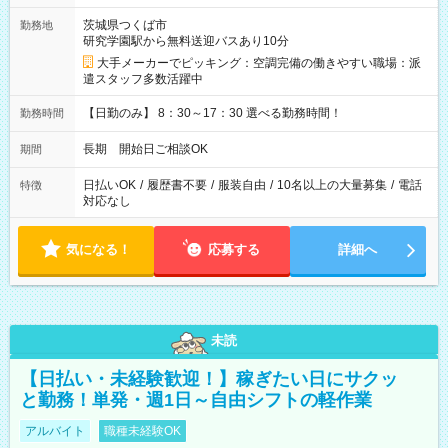
茨城県つくば市
勤務地
研究学園駅から無料送迎バスあり10分
大手メーカーでピッキング：空調完備の働きやすい職場：派
遣スタッフ多数活躍中
【日勤のみ】 8：30～17：30 選べる勤務時間！
勤務時間
長期 開始日ご相談OK
期間
日払いOK
/
履歴書不要
/
服装自由
/
10名以上の大量募集
/
電話
特徴
対応なし
気になる！
応募する
詳細へ
未読
【日払い・未経験歓迎！】稼ぎたい日にサクッ
と勤務！単発・週1日～自由シフトの軽作業
アルバイト
職種未経験OK