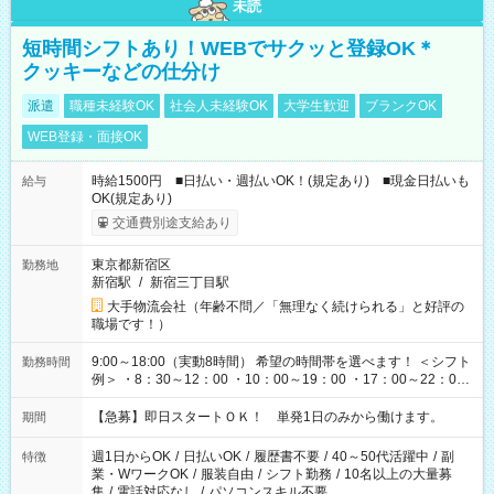
未読
短時間シフトあり！WEBでサクッと登録OK＊
クッキーなどの仕分け
派遣
職種未経験OK
社会人未経験OK
大学生歓迎
ブランクOK
WEB登録・面接OK
時給1500円 ■日払い・週払いOK！(規定あり) ■現金日払いも
給与
OK(規定あり)
交通費別途支給あり
東京都新宿区
勤務地
新宿駅
/
新宿三丁目駅
大手物流会社（年齢不問／「無理なく続けられる」と好評の
職場です！）
9:00～18:00（実動8時間） 希望の時間帯を選べます！ ＜シフト
勤務時間
例＞ ・8：30～12：00 ・10：00～19：00 ・17：00～22：00
・13：00～22：00 ・22：00～翌6：00 など
【急募】即日スタートＯＫ！ 単発1日のみから働けます。
期間
週1日からOK
/
日払いOK
/
履歴書不要
/
40～50代活躍中
/
副
特徴
業・WワークOK
/
服装自由
/
シフト勤務
/
10名以上の大量募
集
/
電話対応なし
/
パソコンスキル不要