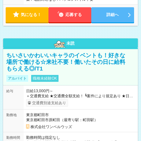
気になる！
応募する
詳細へ
未読
ちいさいかわいいキャラのイベントも！好きな
場所で働ける☆来社不要！働いたその日に給料
もらえる◎/T1
アルバイト
職種未経験OK
日給13,000円～
給与
＋交通費支給 ★交通費全額支給！ ┗案件により規定あり ★日払
いOK！（規定あり） ┗働いたその日に現金GET♪ お仕事後はコ
交通費別途支給あり
ンビニATMから 日払い分を引き落とせます！ 【試用期間】試
用期間なし
東京都町田市
勤務地
東京都町田市原町田（最寄り駅：町田駅）
株式会社ワンベルウッズ
勤務時間は指定なし
勤務時間