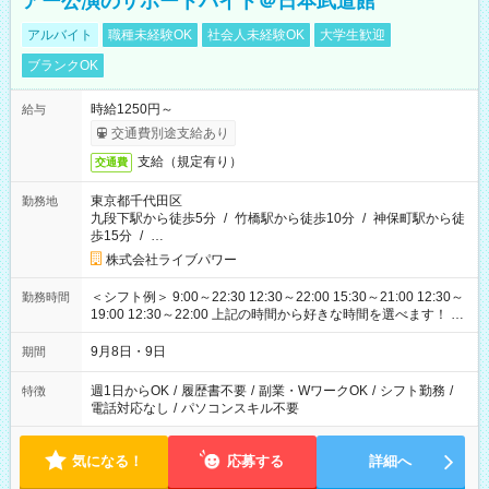
アー公演のサポートバイト＠日本武道館
アルバイト
職種未経験OK
社会人未経験OK
大学生歓迎
ブランクOK
時給1250円～
給与
交通費別途支給あり
支給（規定有り）
交通費
東京都千代田区
勤務地
九段下駅から徒歩5分
/
竹橋駅から徒歩10分
/
神保町駅から徒
歩15分
/
…
株式会社ライブパワー
＜シフト例＞ 9:00～22:30 12:30～22:00 15:30～21:00 12:30～
勤務時間
19:00 12:30～22:00 上記の時間から好きな時間を選べます！ ※
時間は変更となる可能性があります
9月8日・9日
期間
週1日からOK
/
履歴書不要
/
副業・WワークOK
/
シフト勤務
/
特徴
電話対応なし
/
パソコンスキル不要
気になる！
応募する
詳細へ