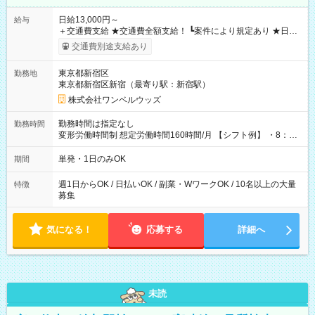
日給13,000円～
給与
＋交通費支給 ★交通費全額支給！ ┗案件により規定あり ★日払
いOK！（規定あり） ┗働いたその日に現金GET♪ お仕事後はコ
交通費別途支給あり
ンビニATMから 日払い分を引き落とせます！ 【試用期間】試
用期間なし
東京都新宿区
勤務地
東京都新宿区新宿（最寄り駅：新宿駅）
株式会社ワンベルウッズ
勤務時間は指定なし
勤務時間
変形労働時間制 想定労働時間160時間/月 【シフト例】 ・8：00
～21：00
単発・1日のみOK
期間
週1日からOK / 日払いOK / 副業・WワークOK / 10名以上の大量
特徴
募集
気になる！
応募する
詳細へ
未読