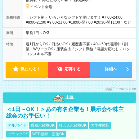
横浜駅
/
みなとみらい駅
/
西横浜駅
/
…
イベント会場
＜シフト例＞ いろいろなシフトで働けます！ ■7:00-24:00
勤務時間
■8:00-21:00 ■9:00-21:00 ■18:00-翌7:00 ■20:30-翌11:00 など
単発1日～OK!
期間
週1日からOK
/
日払いOK
/
履歴書不要
/
40～50代活躍中
/
副
特徴
業・WワークOK
/
服装自由
/
シフト勤務
/
電話対応なし
/
パソ
コンスキル不要
気になる！
応募する
詳細へ
掲載日：2026.08.08
未読
＜1日～OK！＞あの有名企業も！展示会や株主
総会のお手伝い！
アルバイト
職種未経験OK
社会人未経験OK
大学生歓迎
ブランクOK
WEB登録・面接OK