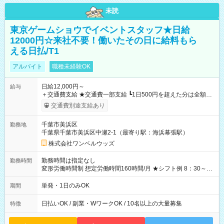
未読
東京ゲームショウでイベントスタッフ★日給
12000円☆来社不要！働いたその日に給料もら
える日払/T1
アルバイト
職種未経験OK
日給12,000円～
給与
＋交通費支給 ★交通費一部支給 ┗1日500円を超えた分は全額支
給！ ※往復500円以内の方は自己負担となります ★日払いOK！
交通費別途支給あり
（規定あり） ┗働いたその日に現金GET♪ お仕事後はコンビニ
ATMから 日払い分を引き落とせます！ 【試用期間】試用期間
千葉市美浜区
勤務地
なし
千葉県千葉市美浜区中瀬2-1（最寄り駅：海浜幕張駅）
株式会社ワンベルウッズ
勤務時間は指定なし
勤務時間
変形労働時間制 想定労働時間160時間/月 ★シフト例 8：30～
19：00
単発・1日のみOK
期間
日払いOK / 副業・WワークOK / 10名以上の大量募集
特徴