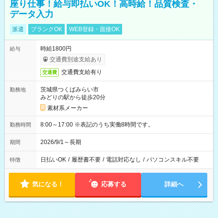
座り仕事！給与即払いOK！高時給！品質検査・
データ入力
派遣
ブランクOK
WEB登録・面接OK
時給1800円
給与
交通費別途支給あり
交通費支給有り
交通費
茨城県つくばみらい市
勤務地
みどりの駅から徒歩20分
素材系メーカー
8:00～17:00 ※表記のうち実働8時間です。
勤務時間
2026/9/1～長期
期間
日払いOK
/
履歴書不要
/
電話対応なし
/
パソコンスキル不要
特徴
気になる！
応募する
詳細へ