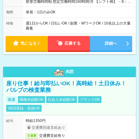
変形労働時間制 想定労働時間160時間/月 【シフト例】 ・8：00
～21：00
単発・1日のみOK
期間
週1日からOK / 日払いOK / 副業・WワークOK / 10名以上の大量
特徴
募集
気になる！
応募する
詳細へ
未読
座り仕事！給与即払いOK！高時給！土日休み！
バルブの検査業務
派遣
職種未経験OK
社会人未経験OK
ブランクOK
WEB登録・面接OK
時給1350円
給与
交通費別途支給あり
交通費支給有り
交通費