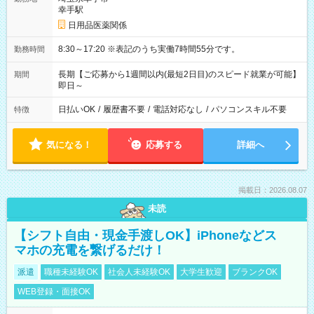
幸手駅
日用品医薬関係
8:30～17:20 ※表記のうち実働7時間55分です。
勤務時間
長期【ご応募から1週間以内(最短2日目)のスピード就業が可能】
期間
即日～
日払いOK
/
履歴書不要
/
電話対応なし
/
パソコンスキル不要
特徴
気になる！
応募する
詳細へ
掲載日：2026.08.07
未読
【シフト自由・現金手渡しOK】iPhoneなどス
マホの充電を繋げるだけ！
派遣
職種未経験OK
社会人未経験OK
大学生歓迎
ブランクOK
WEB登録・面接OK