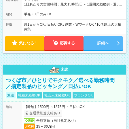
1日あたりの実働時間：最大15時間/日 ＜1週間の勤務例＞週3回
勤務 勤務：月・水・金 休み：火・木・土・日 好きな時にお仕事
可能です！ ※1日あたりの最大実働時間は日勤、夜勤共に勤務し
単発・1日のみOK
期間
た時間になります。
週1日からOK / 日払いOK / 副業・WワークOK / 10名以上の大量
特徴
募集
気になる！
応募する
詳細へ
未読
つくば市／ひとりでモクモク／選べる勤務時間
／指定製品のピッキング／日払いOK
派遣
職種未経験OK
社会人未経験OK
ブランクOK
【時給】1500円 ～1875円 ・日払いOK
給与
交通費別途支給あり
全額支給（当社規定あり）
交通費
25～30万円
月収例