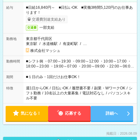
■日給16,840円～ ■日払いOK ■実働3時間5,120円のお仕事あ
給与
ります！
交通費別途支給あり
一部支給
交通費
東京都千代田区
勤務地
東京駅
/
水道橋駅
/
有楽町駅
/
…
株式会社マッシュ
■シフト例 ・07:00～19:30 ・09:00～12:00 ・10:00～17:00 ・
勤務時間
18:00～23:00 ・19:00～07:00 ・20:00～09:00 ・22:00～06:00
etc ★最短で3時間で5,120円のお仕事から 15時間で2万円近く稼
げるお仕事も！ ご希望のお時間に合わせてご紹介！ ※シフトは
■１日のみ・1回だけお仕事OK！
期間
現場によって異なります。 ※勿論、休憩時間はあるのでご安心
ください！
週1日からOK
/
日払いOK
/
履歴書不要
/
副業・WワークOK
/
シ
特徴
フト勤務
/
10名以上の大量募集
/
電話対応なし
/
パソコンスキ
ル不要
気になる！
応募する
詳細へ
掲載日：2026.08.09