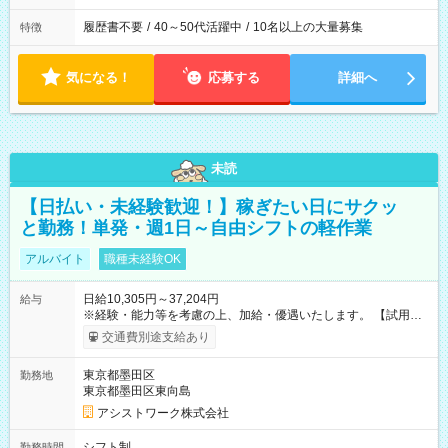
履歴書不要
/
40～50代活躍中
/
10名以上の大量募集
特徴
気になる！
応募する
詳細へ
未読
【日払い・未経験歓迎！】稼ぎたい日にサクッ
と勤務！単発・週1日～自由シフトの軽作業
アルバイト
職種未経験OK
日給10,305円～37,204円
給与
※経験・能力等を考慮の上、加給・優遇いたします。 【試用期
間】試用期間なし
交通費別途支給あり
東京都墨田区
勤務地
東京都墨田区東向島
アシストワーク株式会社
シフト制
勤務時間