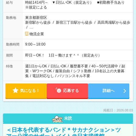
時給1414円～ ▼日払いOK（規定あり） ■初勤務手当あり
給与
※規定による
東京都新宿区
勤務地
新宿駅から徒歩
/
新宿三丁目駅から徒歩
/
高田馬場駅から徒歩
/
…
物流企業
9:00～18:00
勤務時間
即日～OK！ 1日～働けます＾＾（規定あり）
期間
週1日からOK
/
日払いOK
/
履歴書不要
/
40～50代活躍中
/
副
特徴
業・WワークOK
/
服装自由
/
シフト勤務
/
10名以上の大量募
集
/
電話対応なし
/
パソコンスキル不要
気になる！
応募する
詳細へ
掲載日：2026.08.03
未読
＜日本を代表するバンド＊サカナクション＞ツ