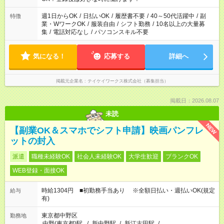
週1日からOK
/
日払いOK
/
履歴書不要
/
40～50代活躍中
/
副
特徴
業・WワークOK
/
服装自由
/
シフト勤務
/
10名以上の大量募
集
/
電話対応なし
/
パソコンスキル不要
気になる！
応募する
詳細へ
掲載元企業名
テイケイワークス株式会社（募集担当）
掲載日：2026.08.07
未読
NEW
【副業OK＆スマホでシフト申請】映画パンフレ
ットの封入
派遣
職種未経験OK
社会人未経験OK
大学生歓迎
ブランクOK
WEB登録・面接OK
時給1304円 ■初勤務手当あり ※全額日払い・週払いOK(規定
給与
有)
東京都中野区
勤務地
中野(東京都)駅
/
新中野駅
/
新江古田駅
/
…