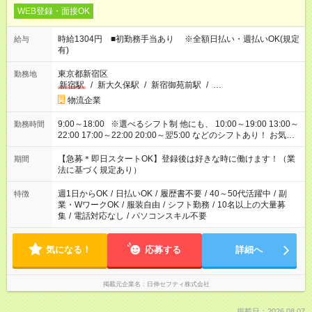
WEB登録・面接OK
時給1304円 ■初勤務手当あり ※全額日払い・週払いOK(規定
給与
有)
東京都新宿区
勤務地
新宿駅
/
新大久保駅
/
新宿御苑前駅
/
…
物流企業
9:00～18:00 ※選べるシフト制 他にも、 10:00～19:00 13:00～
勤務時間
22:00 17:00～22:00 20:00～翌5:00 などのシフトあり！ お気軽
にご相談ください！
【急募＊即日スタートOK】登録後は好きな時に働けます！（業
期間
法に基づく規定あり）
週1日からOK
/
日払いOK
/
履歴書不要
/
40～50代活躍中
/
副
特徴
業・WワークOK
/
服装自由
/
シフト勤務
/
10名以上の大量募
集
/
電話対応なし
/
パソコンスキル不要
気になる！
応募する
詳細へ
掲載元企業名
日伸セフティ株式会社
掲載日：2026.08.07