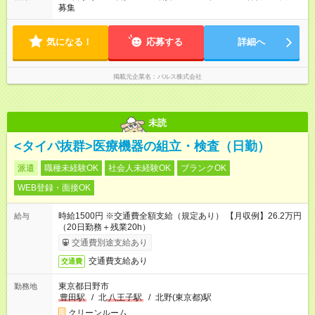
募集
気になる！
応募する
詳細へ
掲載元企業名
バルス株式会社
未読
<タイパ抜群>医療機器の組立・検査（日勤）
派遣
職種未経験OK
社会人未経験OK
ブランクOK
WEB登録・面接OK
時給1500円 ※交通費全額支給（規定あり） 【月収例】26.2万円
給与
（20日勤務＋残業20h）
交通費別途支給あり
交通費支給あり
交通費
東京都日野市
勤務地
豊田駅
/
北
八王子駅
/
北野(東京都)駅
クリーンルーム