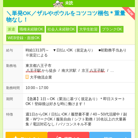
未読
NEW
＼単発OK／ザルやボウルをコツコツ梱包＊重量
物なし！
派遣
職種未経験OK
社会人未経験OK
大学生歓迎
ブランクOK
WEB登録・面接OK
時給1313円～ ▼日払いOK（規定あり） ■初勤務手当あり
給与
※規定による
東京都八王子市
勤務地
八王子駅
から徒歩
/
南大沢駅
/
京王
八王子駅
/
…
大手物流企業
10:00～17:00
勤務時間
【急募】1日～OK（業法に基づく規定あり）＊即日スタート
期間
OK！登録後は好きな時に働けます！
週1日からOK
/
日払いOK
/
履歴書不要
/
40～50代活躍中
/
副
特徴
業・WワークOK
/
服装自由
/
シフト勤務
/
10名以上の大量募
集
/
電話対応なし
/
パソコンスキル不要