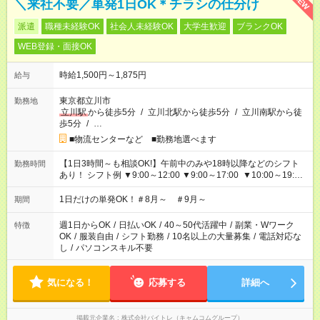
NEW
＼来社不要／単発1日OK＊チラシの仕分け
派遣
職種未経験OK
社会人未経験OK
大学生歓迎
ブランクOK
WEB登録・面接OK
時給1,500円～1,875円
給与
東京都立川市
勤務地
立川駅
から徒歩5分
/
立川北駅から徒歩5分
/
立川南駅から徒
歩5分
/
…
■物流センターなど ■勤務地選べます
【1日3時間～も相談OK!】午前中のみや18時以降などのシフト
勤務時間
あり！ シフト例 ▼9:00～12:00 ▼9:00～17:00 ▼10:00～19:00
▼18:00～21:00
1日だけの単発OK！＃8月～ ＃9月～
期間
週1日からOK
/
日払いOK
/
40～50代活躍中
/
副業・Wワーク
特徴
OK
/
服装自由
/
シフト勤務
/
10名以上の大量募集
/
電話対応な
し
/
パソコンスキル不要
気になる！
応募する
詳細へ
掲載元企業名
株式会社バイトレ（キャムコムグループ）