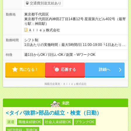
給与は本採用時と同じです。
交通費別途支給あり
東京都千代田区
勤務地
東京都千代田区内神田2丁目14番12号 星屋第六ビル402号（最寄
り駅：神田駅）
Ａｌｌｅｙ株式会社
シフト制
勤務時間
1日あたりの実働時間：最大5時間/日 11:00-19:00 └1日あたりの
実働時間：1-5時間 └上記の時間帯内であれば、いつでも勤務可
能！ └平日・土曜日の中で、お好きな曜日でご勤務いただけま
週1日からOK / 日払いOK / 副業・WワークOK
特徴
す！ 【シフト例】 ・11:00～14:00 ・16:30～19:00 ・13:00～
18:00 などのように、自由な働き方が可能なお仕事です！
気になる！
応募する
詳細へ
掲載元企業名
Ａｌｌｅｙ株式会社
未読
<タイパ抜群>部品の組立・検査（日勤）
派遣
職種未経験OK
社会人未経験OK
ブランクOK
WEB登録・面接OK