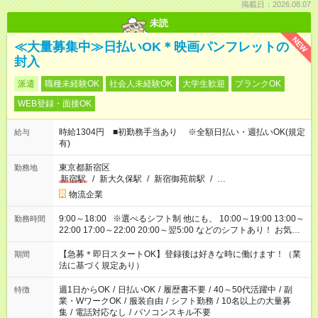
掲載日：2026.08.07
未読
NEW
≪大量募集中≫日払いOK＊映画パンフレットの
封入
派遣
職種未経験OK
社会人未経験OK
大学生歓迎
ブランクOK
WEB登録・面接OK
時給1304円 ■初勤務手当あり ※全額日払い・週払いOK(規定
給与
有)
東京都新宿区
勤務地
新宿駅
/
新大久保駅
/
新宿御苑前駅
/
…
物流企業
9:00～18:00 ※選べるシフト制 他にも、 10:00～19:00 13:00～
勤務時間
22:00 17:00～22:00 20:00～翌5:00 などのシフトあり！ お気軽
にご相談ください！
【急募＊即日スタートOK】登録後は好きな時に働けます！（業
期間
法に基づく規定あり）
週1日からOK
/
日払いOK
/
履歴書不要
/
40～50代活躍中
/
副
特徴
業・WワークOK
/
服装自由
/
シフト勤務
/
10名以上の大量募
集
/
電話対応なし
/
パソコンスキル不要