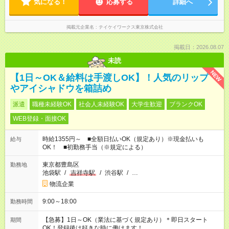
気になる！
応募する
詳細へ
掲載元企業名
テイケイワークス東京株式会社
掲載日：2026.08.07
未読
NEW
【1日～OK＆給料は手渡しOK】！人気のリップ
やアイシャドウを箱詰め
派遣
職種未経験OK
社会人未経験OK
大学生歓迎
ブランクOK
WEB登録・面接OK
時給1355円～ ■全額日払いOK（規定あり）※現金払いも
給与
OK！ ■初勤務手当（※規定による）
東京都豊島区
勤務地
池袋駅
/
吉祥寺駅
/
渋谷駅
/
…
物流企業
9:00～18:00
勤務時間
【急募】1日～OK（業法に基づく規定あり）＊即日スタート
期間
OK！登録後は好きな時に働けます！