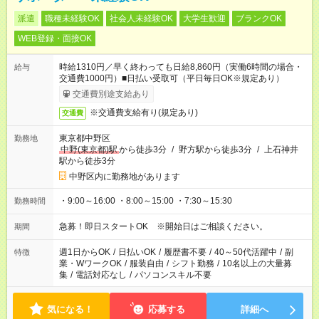
派遣
職種未経験OK
社会人未経験OK
大学生歓迎
ブランクOK
WEB登録・面接OK
時給1310円／早く終わっても日給8,860円（実働6時間の場合・
給与
交通費1000円）■日払い受取可（平日毎日OK※規定あり）
交通費別途支給あり
※交通費支給有り(規定あり)
交通費
東京都中野区
勤務地
中野(東京都)駅
から徒歩3分
/
野方駅から徒歩3分
/
上石神井
駅から徒歩3分
中野区内に勤務地があります
・9:00～16:00 ・8:00～15:00 ・7:30～15:30
勤務時間
急募！即日スタートOK ※開始日はご相談ください。
期間
週1日からOK
/
日払いOK
/
履歴書不要
/
40～50代活躍中
/
副
特徴
業・WワークOK
/
服装自由
/
シフト勤務
/
10名以上の大量募
集
/
電話対応なし
/
パソコンスキル不要
気になる！
応募する
詳細へ