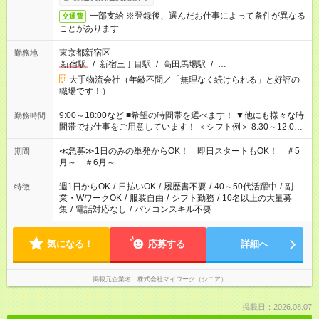
一部支給 ※登録後、選んだお仕事によって条件が異なる
交通費
ことがあります
東京都新宿区
勤務地
新宿駅
/
新宿三丁目駅
/
高田馬場駅
/
…
大手物流会社（年齢不問／「無理なく続けられる」と好評の
職場です！）
9:00～18:00など ■希望の時間帯を選べます！ ▼他にも様々な時
勤務時間
間帯でお仕事をご用意しています！ ＜シフト例＞ 8:30～12:00
17:00～22:00 13:00～22:00 22:00～翌6:00 など
≪急募≫1日のみの単発からOK！ 即日スタートもOK！ ＃5
期間
月～ ＃6月～
週1日からOK
/
日払いOK
/
履歴書不要
/
40～50代活躍中
/
副
特徴
業・WワークOK
/
服装自由
/
シフト勤務
/
10名以上の大量募
集
/
電話対応なし
/
パソコンスキル不要
気になる！
応募する
詳細へ
掲載元企業名
株式会社マイワーク（シニア）
掲載日：2026.08.07