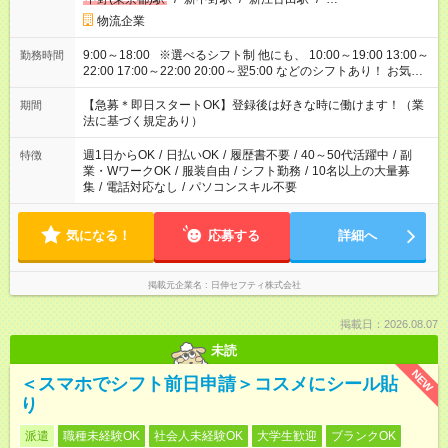
物流企業
9:00～18:00 ※選べるシフト制 他にも、 10:00～19:00 13:00～
勤務時間
22:00 17:00～22:00 20:00～翌5:00 などのシフトあり！ お気軽
にご相談ください！
【急募＊即日スタートOK】登録後は好きな時に働けます！（業
期間
法に基づく規定あり）
週1日からOK
/
日払いOK
/
履歴書不要
/
40～50代活躍中
/
副
特徴
業・WワークOK
/
服装自由
/
シフト勤務
/
10名以上の大量募
集
/
電話対応なし
/
パソコンスキル不要
気になる！
応募する
詳細へ
掲載元企業名
日伸セフティ株式会社
掲載日：2026.08.07
未読
NEW
＜スマホでシフト前日申請＞コスメにシール貼
り
派遣
職種未経験OK
社会人未経験OK
大学生歓迎
ブランクOK