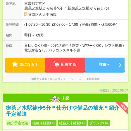
東京都文京区
勤務地
御茶ノ水駅
から徒歩5分
/
新
御茶ノ水駅
から徒歩7分
文京区の大学病院
(1)07:30～16:30 (2)08:00～17:00（実働8時間・休憩60分）
勤務時間
即日～3カ月
期間
日払いOK
/
40～50代活躍中
/
副業・WワークOK
/
シフト勤務
/
特徴
電話対応なし
/
パソコンスキル不要
気になる！
応募する
詳細へ
掲載元企業名
株式会社ティー・シー・シー 船橋営業所
掲載日：2026.08.07
未読
NEW
御茶ノ水駅徒歩5分＊仕分けや備品の補充＊紹介
予定派遣
紹介予定派遣
職種未経験OK
社会人未経験OK
ブランクOK