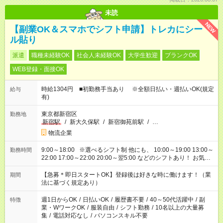
未読
NEW
【副業OK＆スマホでシフト申請】トレカにシー
ル貼り
派遣
職種未経験OK
社会人未経験OK
大学生歓迎
ブランクOK
WEB登録・面接OK
時給1304円 ■初勤務手当あり ※全額日払い・週払いOK(規定
給与
有)
東京都新宿区
勤務地
新宿駅
/
新大久保駅
/
新宿御苑前駅
/
…
物流企業
9:00～18:00 ※選べるシフト制 他にも、 10:00～19:00 13:00～
勤務時間
22:00 17:00～22:00 20:00～翌5:00 などのシフトあり！ お気軽
にご相談ください！
【急募＊即日スタートOK】登録後は好きな時に働けます！（業
期間
法に基づく規定あり）
週1日からOK
/
日払いOK
/
履歴書不要
/
40～50代活躍中
/
副
特徴
業・WワークOK
/
服装自由
/
シフト勤務
/
10名以上の大量募
集
/
電話対応なし
/
パソコンスキル不要