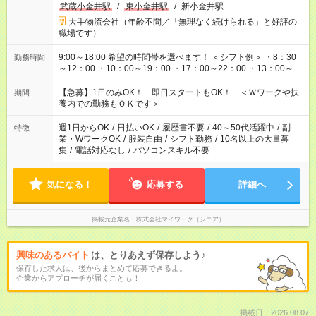
武蔵小金井駅
/
東小金井駅
/
新小金井駅
大手物流会社（年齢不問／「無理なく続けられる」と好評の
職場です）
9:00～18:00 希望の時間帯を選べます！ ＜シフト例＞ ・8：30
勤務時間
～12：00 ・10：00～19：00 ・17：00～22：00 ・13：00～
22：00 ・22：00～翌6：00 など
【急募】1日のみOK！ 即日スタートもOK！ ＜Ｗワークや扶
期間
養内での勤務もＯＫです＞
週1日からOK
/
日払いOK
/
履歴書不要
/
40～50代活躍中
/
副
特徴
業・WワークOK
/
服装自由
/
シフト勤務
/
10名以上の大量募
集
/
電話対応なし
/
パソコンスキル不要
気になる！
応募する
詳細へ
掲載元企業名
株式会社マイワーク（シニア）
興味のあるバイト
は、とりあえず保存しよう♪
保存した求人は、後からまとめて応募できるよ。
企業からアプローチが届くことも！
掲載日：2026.08.07