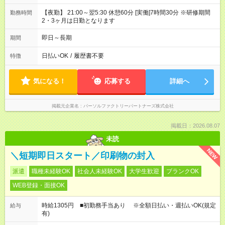
【夜勤】 21:00～翌5:30 休憩60分 [実働]7時間30分 ※研修期間
勤務時間
2・3ヶ月は日勤となります
即日～長期
期間
日払いOK
/
履歴書不要
特徴
気になる！
応募する
詳細へ
掲載元企業名
パーソルファクトリーパートナーズ株式会社
掲載日：2026.08.07
未読
NEW
＼短期即日スタート／印刷物の封入
派遣
職種未経験OK
社会人未経験OK
大学生歓迎
ブランクOK
WEB登録・面接OK
時給1305円 ■初勤務手当あり ※全額日払い・週払いOK(規定
給与
有)