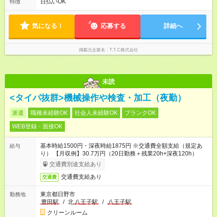
日払いOK
特徴
気になる！
応募する
詳細へ
掲載元企業名
T.T.C株式会社
未読
<タイパ抜群>機械操作や検査・加工（夜勤）
派遣
職種未経験OK
社会人未経験OK
ブランクOK
WEB登録・面接OK
基本時給1500円・深夜時給1875円 ※交通費全額支給（規定あ
給与
り） 【月収例】30.7万円（20日勤務＋残業20h+深夜120h）
交通費別途支給あり
交通費支給あり
交通費
東京都日野市
勤務地
豊田駅
/
北
八王子駅
/
八王子駅
クリーンルーム