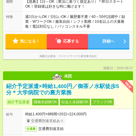
もご紹介できる場合があるのでご相談ください！ ご都合に合わ
【急募】1日～OK（業法に基づく規定あり）＊即日スタート
期間
せてお仕事をご案内します＾＾
OK！登録後は好きな時に働けます！
週1日からOK
/
日払いOK
/
履歴書不要
/
40～50代活躍中
/
副
特徴
業・WワークOK
/
服装自由
/
シフト勤務
/
10名以上の大量募
集
/
電話対応なし
/
パソコンスキル不要
気になる！
応募する
詳細へ
掲載元企業名
テイケイワークス東京株式会社
掲載日：2026.08.07
未読
NEW
紹介予定派遣×時給1,400円／御茶ノ水駅徒歩5
分＊大学病院での裏方業務
紹介予定派遣
職種未経験OK
社会人未経験OK
ブランクOK
時給1,400円×8時間×20日=224,000円
給与
交通費別途支給あり
交通費別途支給
交通費