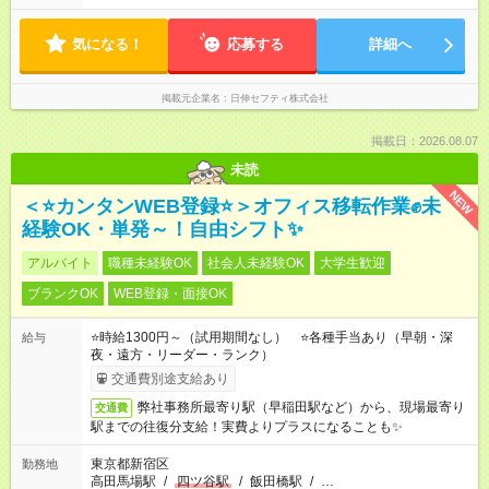
気になる！
応募する
詳細へ
掲載元企業名
日伸セフティ株式会社
掲載日：2026.08.07
未読
NEW
＜⭐カンタンWEB登録⭐＞オフィス移転作業✊未
経験OK・単発～！自由シフト✨
アルバイト
職種未経験OK
社会人未経験OK
大学生歓迎
ブランクOK
WEB登録・面接OK
⭐時給1300円～（試用期間なし） ⭐各種手当あり（早朝・深
給与
夜・遠方・リーダー・ランク）
交通費別途支給あり
弊社事務所最寄り駅（早稲田駅など）から、現場最寄り
交通費
駅までの往復分支給！実費よりプラスになることも✨
東京都新宿区
勤務地
高田馬場駅
/
四ツ谷駅
/
飯田橋駅
/
…