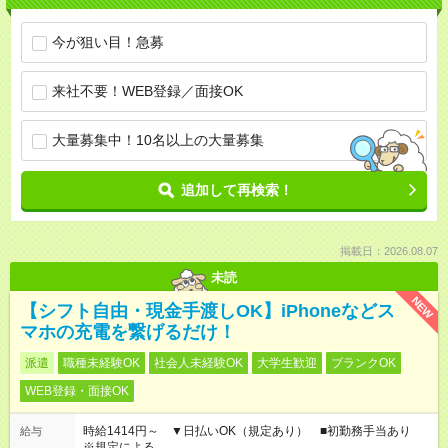
今が狙い目！急募
来社不要！WEB登録／面接OK
大量募集中！10名以上の大量募集
追加して再検索！
掲載日：2026.08.07
未読
NEW
【シフト自由・現金手渡しOK】iPhoneなどス
マホの充電を繋げるだけ！
派遣
職種未経験OK
社会人未経験OK
大学生歓迎
ブランクOK
WEB登録・面接OK
時給1414円～ ▼日払いOK（規定あり） ■初勤務手当あり
給与
※規定による