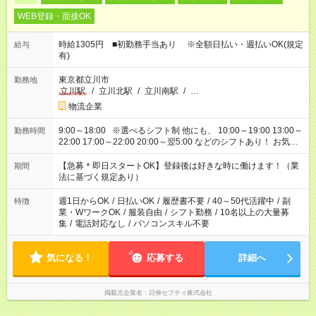
WEB登録・面接OK
時給1305円 ■初勤務手当あり ※全額日払い・週払いOK(規定
給与
有)
東京都立川市
勤務地
立川駅
/
立川北駅
/
立川南駅
/
…
物流企業
9:00～18:00 ※選べるシフト制 他にも、 10:00～19:00 13:00～
勤務時間
22:00 17:00～22:00 20:00～翌5:00 などのシフトあり！ お気軽
にご相談ください！
【急募＊即日スタートOK】登録後は好きな時に働けます！（業
期間
法に基づく規定あり）
週1日からOK
/
日払いOK
/
履歴書不要
/
40～50代活躍中
/
副
特徴
業・WワークOK
/
服装自由
/
シフト勤務
/
10名以上の大量募
集
/
電話対応なし
/
パソコンスキル不要
気になる！
応募する
詳細へ
掲載元企業名
日伸セフティ株式会社