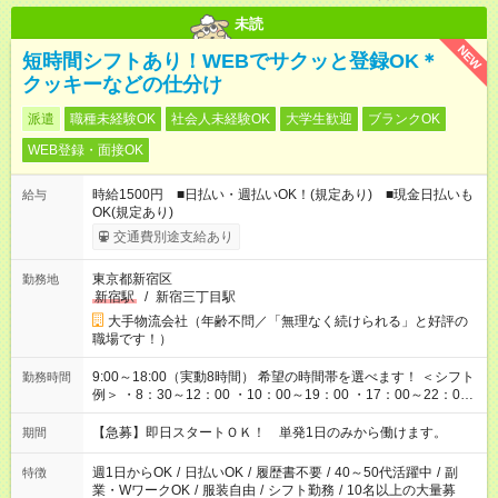
未読
NEW
短時間シフトあり！WEBでサクッと登録OK＊
クッキーなどの仕分け
派遣
職種未経験OK
社会人未経験OK
大学生歓迎
ブランクOK
WEB登録・面接OK
時給1500円 ■日払い・週払いOK！(規定あり) ■現金日払いも
給与
OK(規定あり)
交通費別途支給あり
東京都新宿区
勤務地
新宿駅
/
新宿三丁目駅
大手物流会社（年齢不問／「無理なく続けられる」と好評の
職場です！）
9:00～18:00（実動8時間） 希望の時間帯を選べます！ ＜シフト
勤務時間
例＞ ・8：30～12：00 ・10：00～19：00 ・17：00～22：00
・13：00～22：00 ・22：00～翌6：00 など
【急募】即日スタートＯＫ！ 単発1日のみから働けます。
期間
週1日からOK
/
日払いOK
/
履歴書不要
/
40～50代活躍中
/
副
特徴
業・WワークOK
/
服装自由
/
シフト勤務
/
10名以上の大量募