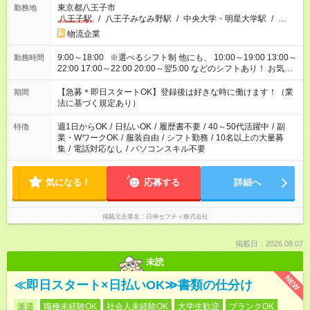
東京都八王子市
勤務地
八王子駅
/
八王子みなみ野駅
/
中央大学・明星大学駅
/
…
物流企業
9:00～18:00 ※選べるシフト制 他にも、 10:00～19:00 13:00～
勤務時間
22:00 17:00～22:00 20:00～翌5:00 などのシフトあり！ お気軽
にご相談ください！
【急募＊即日スタートOK】登録後は好きな時に働けます！（業
期間
法に基づく規定あり）
週1日からOK
/
日払いOK
/
履歴書不要
/
40～50代活躍中
/
副
特徴
業・WワークOK
/
服装自由
/
シフト勤務
/
10名以上の大量募
集
/
電話対応なし
/
パソコンスキル不要
気になる！
応募する
詳細へ
掲載元企業名
日伸セフティ株式会社
掲載日：2026.08.07
未読
NEW
≪即日スタート×日払いOK≫書類の仕分け
派遣
職種未経験OK
社会人未経験OK
大学生歓迎
ブランクOK