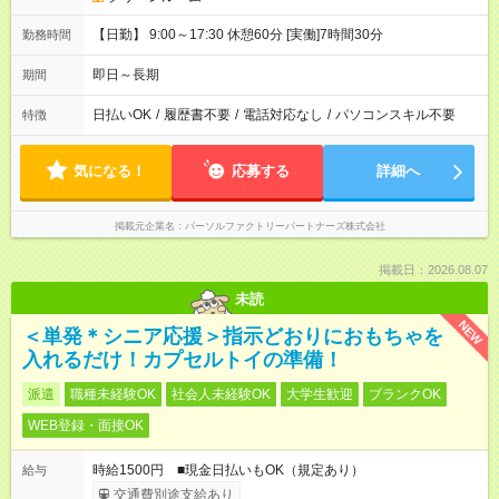
【日勤】 9:00～17:30 休憩60分 [実働]7時間30分
勤務時間
即日～長期
期間
日払いOK
/
履歴書不要
/
電話対応なし
/
パソコンスキル不要
特徴
気になる！
応募する
詳細へ
掲載元企業名
パーソルファクトリーパートナーズ株式会社
掲載日：2026.08.07
未読
NEW
＜単発＊シニア応援＞指示どおりにおもちゃを
入れるだけ！カプセルトイの準備！
派遣
職種未経験OK
社会人未経験OK
大学生歓迎
ブランクOK
WEB登録・面接OK
時給1500円 ■現金日払いもOK（規定あり）
給与
交通費別途支給あり