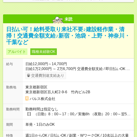
未読
日払い可！給料受取り来社不要♪建設軽作業・清
掃！交通費全額支給♪新宿・池袋・上野・神奈川・
千葉など
アルバイト
職種未経験OK
日給12,000円～14,700円
給与
日給1万2,000円 ～ 2万6,700円 交通費全額支給 / 即日払いOK ✨
繁忙期キャンペーン✨で
交通費別途支給あり
東京都新宿区
勤務地
東京都新宿区百人町2‐9‐6 竹内ビル2B
バルス株式会社
勤務時間は指定なし
勤務時間
【】 （日勤）8：00～17：00／実働8h （夜勤）20：00～翌5：
00／実働8h （夕勤）00：00～翌4：00／実働4h
単発・1日のみOK
期間
週1日からOK / 日払いOK / 副業・WワークOK / 10名以上の大量
特徴