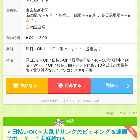
東京都新宿区
勤務地
新宿駅
から徒歩
/
新宿三丁目駅から徒歩
/
高田馬場駅から徒
歩
/
…
物流企業
9:00～18:00
勤務時間
即日～OK！ 1日～働けます＾＾（規定あり）
期間
週1日からOK
/
日払いOK
/
履歴書不要
/
40～50代活躍中
/
副
特徴
業・WワークOK
/
服装自由
/
シフト勤務
/
10名以上の大量募
集
/
電話対応なし
/
パソコンスキル不要
気になる！
応募する
詳細へ
掲載元企業名
テイケイワークス東京株式会社
掲載日：2026.08.07
未読
NEW
＜日払いOK＞人気ドリンクのピッキング＆運搬
サポーター＊未経験OK