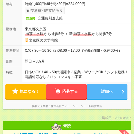
時給1,400円×8時間×20日=224,000円
給与
交通費別途支給あり
交通費別途支給
交通費
東京都文京区
勤務地
御茶ノ水駅
から徒歩5分
/
新
御茶ノ水駅
から徒歩7分
文京区の大学病院
(1)07:30～16:30 (2)08:00～17:00（実働8時間・休憩60分）
勤務時間
即日～3カ月
期間
日払いOK
/
40～50代活躍中
/
副業・WワークOK
/
シフト勤務
/
特徴
電話対応なし
/
パソコンスキル不要
気になる！
応募する
詳細へ
掲載元企業名
株式会社ティー・シー・シー 船橋営業所
掲載日：2026.08.07
未読