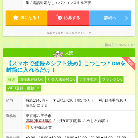
集
/
電話対応なし
/
パソコンスキル不要
気になる！
応募する
詳細へ
掲載元企業名
株式会社マイワーク
掲載日：2026.08.07
未読
NEW
【スマホで登録＆シフト決め】こつこつ＊DMを
封筒に入れるだけ！
派遣
職種未経験OK
社会人未経験OK
大学生歓迎
ブランクOK
WEB登録・面接OK
時給1346円～ ▼日払いOK（規定あり） ■初勤務手当あり
給与
※規定による
東京都八王子市
勤務地
高尾(東京都)駅
/
北野(東京都)駅
/
めじろ台駅
/
…
大手物流企業