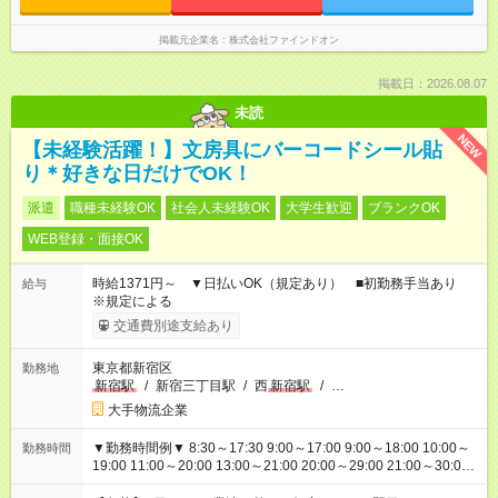
掲載元企業名
株式会社ファインドオン
掲載日：2026.08.07
未読
NEW
【未経験活躍！】文房具にバーコードシール貼
り＊好きな日だけでOK！
派遣
職種未経験OK
社会人未経験OK
大学生歓迎
ブランクOK
WEB登録・面接OK
時給1371円～ ▼日払いOK（規定あり） ■初勤務手当あり
給与
※規定による
交通費別途支給あり
東京都新宿区
勤務地
新宿駅
/
新宿三丁目駅
/
西
新宿駅
/
…
大手物流企業
▼勤務時間例▼ 8:30～17:30 9:00～17:00 9:00～18:00 10:00～
勤務時間
19:00 11:00～20:00 13:00～21:00 20:00～29:00 21:00～30:00
22:00～31:00 上記以外にもシフトパターンあり！ 短時間の勤務