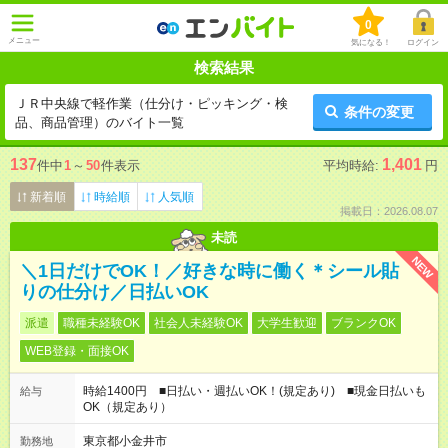
0
メニュー
気になる！
ログイン
検索結果
ＪＲ中央線で軽作業（仕分け・ピッキング・検
条件の変更
品、商品管理）のバイト一覧
137
1,401
件中
1
～
50
件表示
平均時給:
円
新着順
時給順
人気順
掲載日：2026.08.07
未読
NEW
＼1日だけでOK！／好きな時に働く＊シール貼
りの仕分け／日払いOK
派遣
職種未経験OK
社会人未経験OK
大学生歓迎
ブランクOK
WEB登録・面接OK
時給1400円 ■日払い・週払いOK！(規定あり) ■現金日払いも
給与
OK（規定あり）
東京都小金井市
勤務地