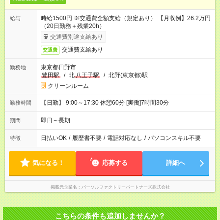
時給1500円 ※交通費全額支給（規定あり） 【月収例】26.2万円
給与
（20日勤務＋残業20h）
交通費別途支給あり
交通費支給あり
交通費
東京都日野市
勤務地
豊田駅
/
北
八王子駅
/
北野(東京都)駅
クリーンルーム
【日勤】 9:00～17:30 休憩60分 [実働]7時間30分
勤務時間
即日～長期
期間
日払いOK
/
履歴書不要
/
電話対応なし
/
パソコンスキル不要
特徴
気になる！
応募する
詳細へ
掲載元企業名
パーソルファクトリーパートナーズ株式会社
こちらの条件も追加しませんか？