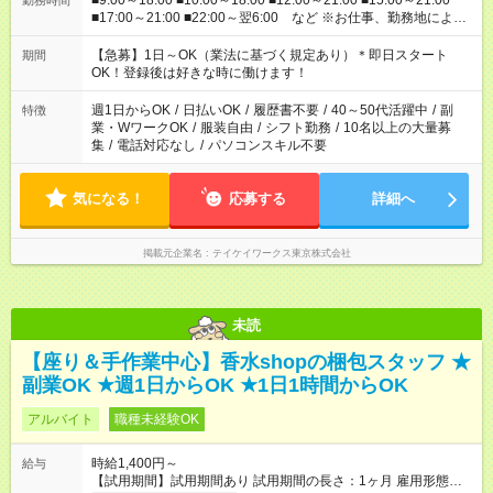
■9:00～18:00 ■10:00～18:00 ■12:00～21:00 ■15:00～21:00
勤務時間
■17:00～21:00 ■22:00～翌6:00 など ※お仕事、勤務地により
勤務時間帯は異なります ※ご希望に合った時間帯で働いて頂け
ます。
【急募】1日～OK（業法に基づく規定あり）＊即日スタート
期間
OK！登録後は好きな時に働けます！
週1日からOK
/
日払いOK
/
履歴書不要
/
40～50代活躍中
/
副
特徴
業・WワークOK
/
服装自由
/
シフト勤務
/
10名以上の大量募
集
/
電話対応なし
/
パソコンスキル不要
気になる！
応募する
詳細へ
掲載元企業名
テイケイワークス東京株式会社
未読
【座り＆手作業中心】香水shopの梱包スタッフ ★
副業OK ★週1日からOK ★1日1時間からOK
アルバイト
職種未経験OK
時給1,400円～
給与
【試用期間】試用期間あり 試用期間の長さ：1ヶ月 雇用形態、