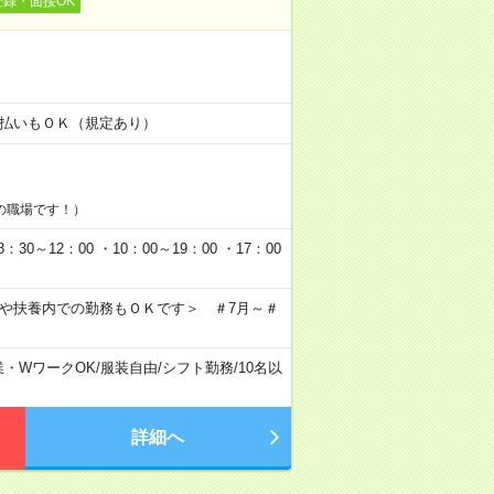
登録・面接OK
！
金日払いもＯＫ（規定あり）
の職場です！）
0～12：00 ・10：00～19：00 ・17：00
クや扶養内での勤務もＯＫです＞ ＃7月～＃
業・WワークOK
/
服装自由
/
シフト勤務
/
10名以
詳細へ