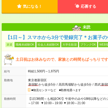
気になる！
応募する
未読
【1日～】スマホから3分で登録完了＊お菓子の
派遣
職種未経験OK
社会人未経験OK
大学生歓迎
ブランクOK
WEB
土日祝はお休みなので、家族との時間もばっちりです
時給1,500円～1,875円
給与
東京都新宿区
勤務地
新宿駅
から徒歩5分
/
高田馬場駅から徒歩5分
/
西武
新宿
■物流センターなど ■勤務地選べます
【1日3時間～も相談OK!】午前中のみや18時以降などのシフトあ
勤務時間
～17:00 ▼10:00～19:00 ▼18:00～21:00