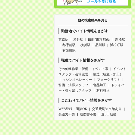
メールを受け取る
他の検索結果を見る
勤務地でバイト情報をさがす
東京駅
渋谷駅
田町(東京都)駅
新橋駅
都庁前駅
横浜駅
品川駅
浜松町駅
有楽町駅
職種でバイト情報をさがす
その他軽作業・警備・イベント系
イベント
スタッフ・会場設営
製造（組立・加工）
マシンオペレーター
フォークリフト
警備・清掃スタッフ
食品加工
ドライバ
ー・引っ越しスタッフ
材料投入
こだわりでバイト情報をさがす
WEB登録・面接OK
交通費別途支給あり
英語力不要
履歴書不要
週5日勤務