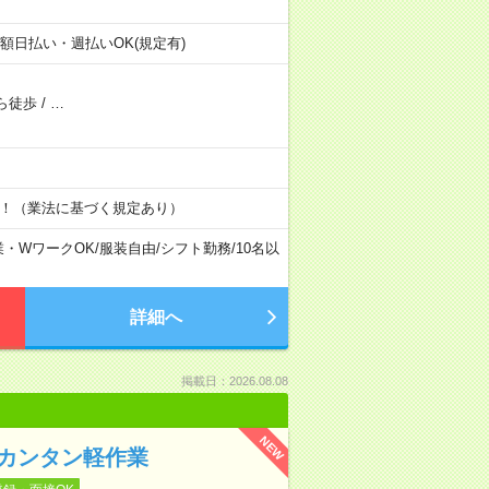
全額日払い・週払いOK(規定有)
ら徒歩
/
…
す！（業法に基づく規定あり）
業・WワークOK
/
服装自由
/
シフト勤務
/
10名以
詳細へ
掲載日：2026.08.08
NEW
カンタン軽作業