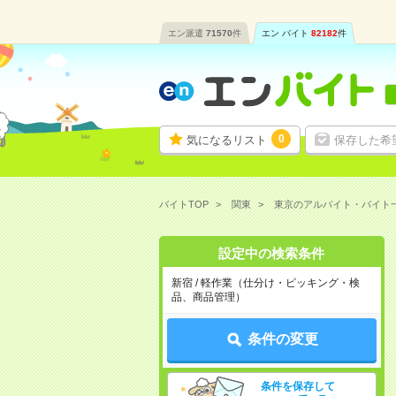
エン派遣
71570
件
エン バイト
82182
件
0
気になるリスト
保存した希
バイトTOP
関東
東京のアルバイト・バイト
設定中の検索条件
新宿 / 軽作業（仕分け・ピッキング・検
品、商品管理）
条件の変更
条件を保存して