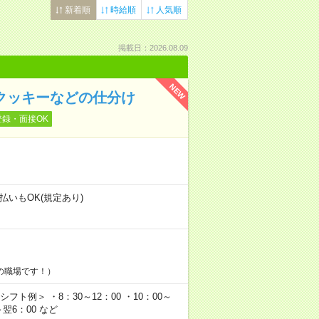
新着順
時給順
人気順
掲載日：2026.08.09
NEW
クッキーなどの仕分け
登録・面接OK
！
払いもOK(規定あり)
の職場です！）
フト例＞ ・8：30～12：00 ・10：00～
0～翌6：00 など