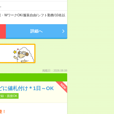
。
業・WワークOK
/
服装自由
/
シフト勤務
/
10名以
詳細へ
掲載日：2026.08.08
NEW
どに値札付け＊1日～OK
登録・面接OK
整！