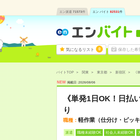
エン派遣
71573
件
エン バイト
82531
件
0
気になるリスト
保存した希
バイトTOP
関東
東京都
新宿区
《単
NEW
掲載日 :
2026
/
08
/
06
《単発1日OK！日払
り
軽作業（仕分け・ピッキ
職種：
派遣
職種未経験OK
社会人未経験OK