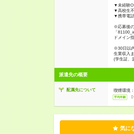
▼未経験O
▼高校生
▼携帯電
※応募後
「81100_
ドメイン
※30日以
生業収入ま
(学生証、
派遣先の概要
配属先について
喫煙環境：
【
平均年齢
気に