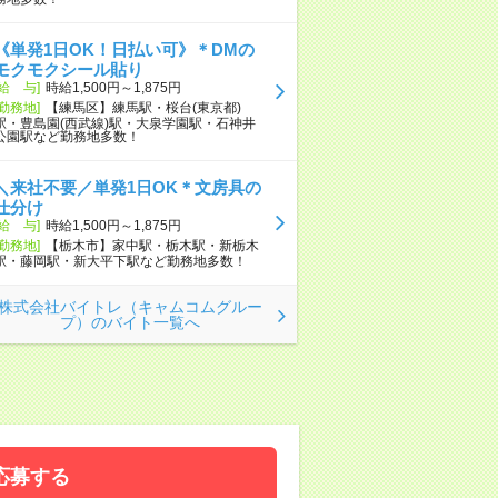
《単発1日OK！日払い可》＊DMの
モクモクシール貼り
[給 与]
時給1,500円～1,875円
[勤務地]
【練馬区】練馬駅・桜台(東京都)
駅・豊島園(西武線)駅・大泉学園駅・石神井
公園駅など勤務地多数！
＼来社不要／単発1日OK＊文房具の
仕分け
[給 与]
時給1,500円～1,875円
[勤務地]
【栃木市】家中駅・栃木駅・新栃木
駅・藤岡駅・新大平下駅など勤務地多数！
株式会社バイトレ（キャムコムグルー
プ）のバイト一覧へ
応募する