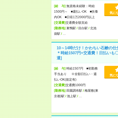
[給 与]
無資格未経験：時給
1500円～ ■週払いOK ■扶養
気に
内OK ■日収1万2000円以上
[交通費]
交通費全額支給
[勤務地]
巣鴨駅
/
目白駅
/
北池
袋駅
/
…
10～14時だけ！かわちい石鹸の仕
＊時給1507円+交通費！日払いも〇
遣]
[給 与]
時給1507円 ■初勤務
手当あり ※全額日払い・週
気に
払いOK(規定有)
[交通費]
交通費1000円
[勤務地]
田園調布駅
/
梅屋敷(東
京都)駅
/
池上駅
/
…