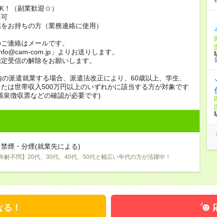
K！（副業歓迎☆）
不可
話をお持ちの方（業務連絡に使用）
のご連絡はメールです。
info@cam-com.jp」よりお送りします。
指定受信の解除をお願いします。
内の派遣就業する場合、派遣法改正により、60歳以上、学生、
たは世帯収入500万円以上のいずれかに該当する方が対象です
源泉徴収票などの確認が必要です)
禁煙・分煙(就業先による)
年齢不問】20代、30代、40代、50代と幅広い年代の方が活躍中！
なる！