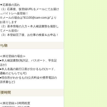
▼応募後の流れ
（1）応募後、仮登録URLをメールにてお届け
→バイトレへ仮登録！
※メールの場合は"81100@cam-com.jp"より
お送りします
（2）基本情報の入力＋本人確認書類を撮影し
てメール送信♪
（3）本登録完了後、お仕事の検索＆お申込！
持ち物
≪来社登録の場合≫
●本人確認書類(免許証、パスポート、学生証
ほか)
●本人名義の銀行口座が分かるもの(カード、
通帳のどちらでも可)
●現住所がわかるもの(公共料金や携帯電話の
請求書など)
所要時間
≪来社登録≫1時間程度