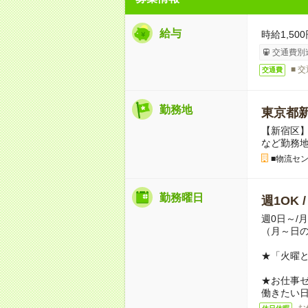
給与
時給1,500
交通費別
■ 
交通費
勤務地
東京都
【新宿区
など勤務
■物流セ
勤務曜日
週1OK 
週0日～/
（月～日
★「火曜
★お仕事
働きたい
お