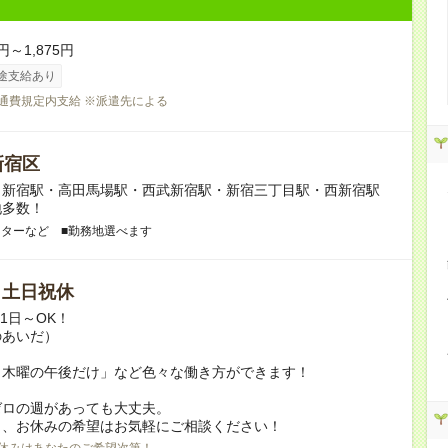
円～1,875円
途支給あり
交通費規定内支給 ※派遣先による
新宿区
】新宿駅・高田馬場駅・西武新宿駅・新宿三丁目駅・西新宿駅
地多数！
ンターなど ■勤務地選べます
/ 土日祝休
月1日～OK！
のあいだ）
と木曜の午後だけ」など色々な働き方ができます！
ゼロの週があっても大丈夫。
日、お休みの希望はお気軽にご相談ください！
休みはあなたのご希望次第！