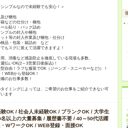
もシンプルなので未経験でも安心！＞
業及び梱包
書籍などの仕分け・梱包
シール貼り・パック詰め
サンプルの封入や梱包
レット等の封入作業及び梱包・仕分け
の検品・包装・箱詰め など
方でもスグに覚えて活躍できますよ！
着用、消毒など感染防止を徹底している現場も多数。
週払いOK(2～3営業日後振込)！
型自由！ラフな服装でOK（ジーンズ・スニーカーなど)）！
！WEBから登録OK！
完備のお仕事多数！
のタイミングによっては、ご希望のお仕事をご紹介できない可
ざいます
OK / 社会人未経験OK / ブランクOK / 大学生
10名以上の大量募集 / 履歴書不要 / 40～50代活躍
副業・WワークOK / WEB登録・面接OK