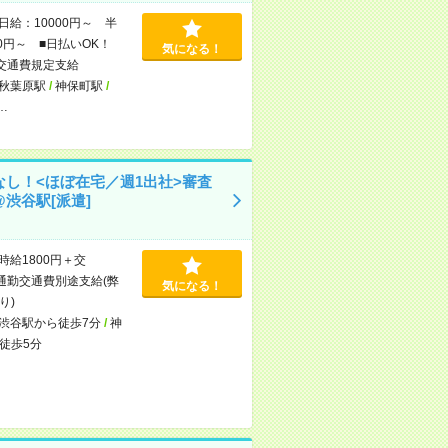
日給：10000円～ 半
00円～ ■日払いOK！
気になる！
交通費規定支給
秋葉原駅
/
神保町駅
/
…
なし！<ほぼ在宅／週1出社>審査
渋谷駅[派遣]
時給1800円＋交
通勤交通費別途支給(弊
気になる！
り)
渋谷駅から徒歩7分
/
神
徒歩5分