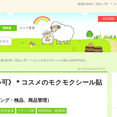
《単発1日OK！日払い可》＊コス
会員登録
エリア変更
関東版
望条件
発1日OK！日払い可》＊コスメのモクモクシール貼り(108747011）
No.BAIT8110429GT18
い可》＊コスメのモクモクシール貼
ング・検品、商品管理）
大学生歓迎
ブランクOK
WEB登録・面接OK