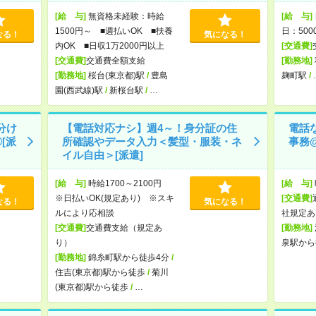
[給 与]
無資格未経験：時給
[給 与]
1500円～ ■週払いOK ■扶養
日：50
なる！
気になる！
内OK ■日収1万2000円以上
[交通費]
[交通費]
交通費全額支給
[勤務地]
[勤務地]
桜台(東京都)駅
/
豊島
麹町駅
/
園(西武線)駅
/
新桜台駅
/
…
分け
【電話対応ナシ】週4～！身分証の住
電話
[派
所確認やデータ入力＜髪型・服装・ネ
事務@
イル自由＞[派遣]
[給 与]
時給1700～2100円
[給 与]
※日払いOK(規定あり) ※スキ
[交通費]
なる！
気になる！
ルにより応相談
社規定あ
[交通費]
交通費支給（規定あ
[勤務地]
り）
泉駅から
[勤務地]
錦糸町駅から徒歩4分
/
住吉(東京都)駅から徒歩
/
菊川
(東京都)駅から徒歩
/
…