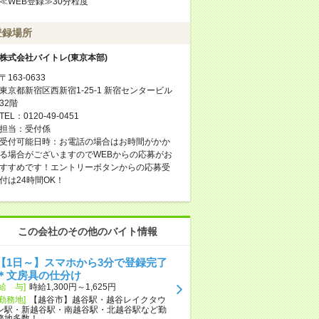
≪WEB登録≫30分程度
登録場所
株式会社バイトレ(東京本部)
〒163-0633
東京都新宿区西新宿1-25-1 新宿センタービル
32階
TEL：0120-49-0451
担当：受付係
受付可能日時：お電話の場合はお時間がかか
る場合がございますのでWEBからの応募がお
すすめです！エントリーボタンからの応募受
付は24時間OK！
この会社のその他のバイト情報
【1日～】スマホから3分で登録完了
＊文房具の仕分け
[給 与]
時給1,300円～1,625円
[勤務地]
【越谷市】越谷駅・越谷レイクタウ
ン駅・新越谷駅・南越谷駅・北越谷駅など勤
務地多数！