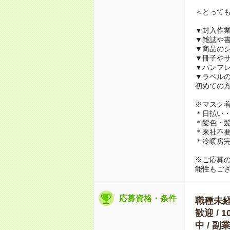
＜とって
▼封入作
▼雑誌や
▼商品の
▼冊子や
▼パンフ
▼ラベル
初めての
※マスク
＊日払い・
＊髪色・髪
＊来社不要
＊冷暖房
※ご応募
能性もご
応募資格・条件
職種未経験
歓迎 / 
中 / 