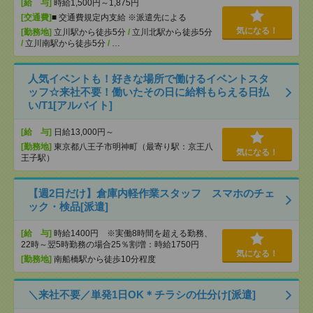
[給 与]
時給1,500円～1,875円
[交通費]
■ 交通費規定内支給 ※派遣先による
気になる！
[勤務地]
立川駅から徒歩5分
/
立川北駅から徒歩5分
/
立川南駅から徒歩5分
/
…
人気イベントも！好きな場所で働けるイベントスタ
ッフ☆来社不要！働いたその日に給料もらえる日払
い/T1[アルバイト]
[給 与]
日給13,000円～
[勤務地]
東京都八王子市明神町（最寄り駅：京王八
気になる！
王子駅）
【週2日だけ】倉庫内軽作業スタッフ スマホのチェ
ック・検品[派遣]
[給 与]
時給1400円 ※実働8時間を超える勤務、
22時～翌5時勤務の場合25％割増：時給1750円
気になる！
[勤務地]
南船橋駅から徒歩10分程度
＼来社不要／単発1日OK＊チラシの仕分け[派遣]