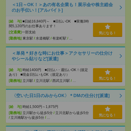
＜1日～OK！＞あの有名企業も！展示会や株主総会
のお手伝い！[アルバイト]
[給 与]
■日給16,840円～ ■日払いOK ■実働3時
間5,120円のお仕事あります！
[交通費]
一部支給
気になる！
[勤務地]
東京駅
/
水道橋駅
/
有楽町駅
/
…
＜単発＊好きな時にお仕事＞アクセサリーの仕分け
やシール貼りなど[派遣]
[給 与]
時給1400円 ■日払い・週払いOK！(規定
あり) ■現金日払いもOK（規定あり）
気になる！
[勤務地]
立川駅
/
立川北駅
/
西武立川駅
/
…
〈空いた日1日のみからOK〉＊DMの仕分け[派遣]
[給 与]
時給1,500円～1,875円
[勤務地]
立川駅から徒歩5分
/
立川北駅から徒歩5分
気になる！
/
立川南駅から徒歩5分
/
…