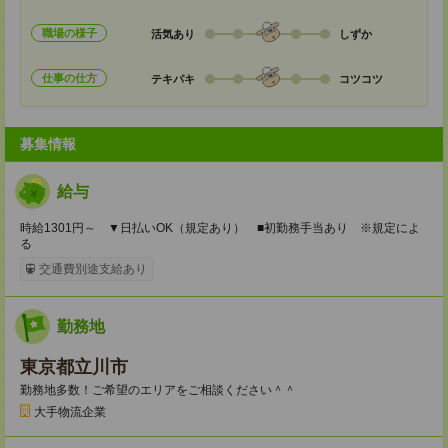
職場の様子
活気あり
しずか
仕事の仕方
テキパキ
コツコツ
募集情報
給与
時給1301円～ ▼日払いOK（規定あり） ■初勤務手当あり ※規定によ
る
交通費別途支給あり
勤務地
東京都立川市
勤務地多数！ご希望のエリアをご相談ください＾＾
大手物流企業