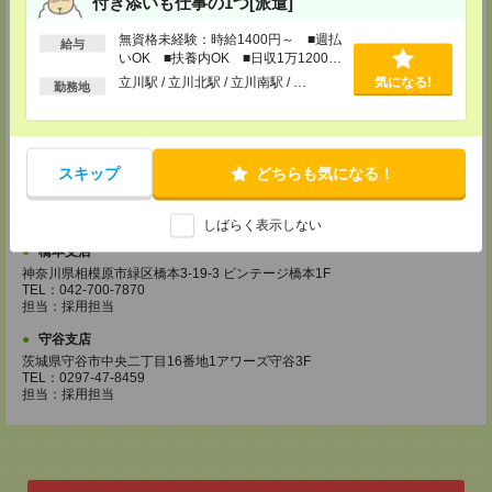
付き添いも仕事の1つ[派遣]
千葉県成田市花崎816-2 田村ビル2階
TEL：0476-24-8071
無資格未経験：時給1400円～ ■週払
担当：採用担当
給与
いOK ■扶養内OK ■日収1万1200円
柏支店
以上
立川駅 / 立川北駅 / 立川南駅 / …
気になる!
勤務地
千葉県柏市柏1-2-38 さくら柏ビル8F
TEL：04-7165-8074
担当：採用担当
津田沼支店
スキップ
どちらも気になる！
千葉県船橋市前原西2-12-7 津田沼第一生命ビル5F
TEL：047-470-5372
担当：採用担当
しばらく表示しない
橋本支店
神奈川県相模原市緑区橋本3-19-3 ビンテージ橋本1F
TEL：042-700-7870
担当：採用担当
守谷支店
茨城県守谷市中央二丁目16番地1アワーズ守谷3F
TEL：0297-47-8459
担当：採用担当