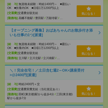
[給 与]
無資格未経験：時給1400円～ ■週払い
OK ■扶養内OK ■日収1万1200円以上
[交通費]
交通費全額支給
気になる！
[勤務地]
高幡不動駅
/
豊田駅
/
万願寺駅
/
…
【オープニング募集】おばあちゃんのお散歩付き添
いも仕事の1つ[派遣]
[給 与]
無資格未経験：時給1400円～ ■週払い
OK ■扶養内OK ■日収1万1200円以上
[交通費]
交通費全額支給
気になる！
[勤務地]
立川駅
/
立川北駅
/
立川南駅
/
…
＼！完全在宅！／土日含む週2～OK<講座受付
>@2400円[派遣]
[給 与]
時給2400円＋交
[交通費]
交通費実費支給（当社規定あり）
気になる！
[勤務地]
田町(東京都)駅から徒歩4分
/
三田(東京都)
駅から徒歩7分