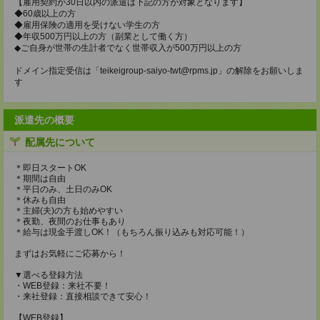
【雇用契約が30日以内の派遣は下記の方が対象となります】
◆60歳以上の方
◆雇用保険の適用を受けない学生の方
◆年収500万円以上の方（副業として働く方）
◆ご自身が世帯の生計者でなく世帯収入が500万円以上の方
ドメイン指定受信は「teikeigroup-saiyo-twt@rpms.jp」の解除をお願いしま
す
派遣先の概要
配属先について
＊即日スタートOK
＊期間は自由
＊平日のみ、土日のみOK
＊休みも自由
＊主婦(夫)の方も始めやすい
＊夜勤、夜間のお仕事もあり
＊給与は現金手渡しOK！（もちろん振り込みも対応可能！）
まずはお気軽にご応募から！
▼選べる登録方法
・WEB登録：来社不要！
・来社登録：直接相談できて安心！
【WEB登録】