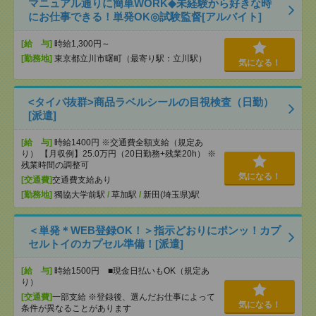
マニュアル通りに簡単WORK◆未経験から好きな時
にお仕事できる！単発OK◎試験監督[アルバイト]
[給 与]
時給1,300円～
[勤務地]
東京都立川市曙町（最寄り駅：立川駅）
気になる！
<タイパ抜群>商品ラベルシールの目視検査（日勤）
[派遣]
[給 与]
時給1400円 ※交通費全額支給（規定あ
り） 【月収例】25.0万円（20日勤務+残業20h） ※
残業時間の調整可
気になる！
[交通費]
交通費支給あり
[勤務地]
獨協大学前駅
/
草加駅
/
新田(埼玉県)駅
＜単発＊WEB登録OK！＞指示どおりにポンッ！カプ
セルトイのカプセル準備！[派遣]
[給 与]
時給1500円 ■現金日払いもOK（規定あ
り）
[交通費]
一部支給 ※登録後、選んだお仕事によって
気になる！
条件が異なることがあります