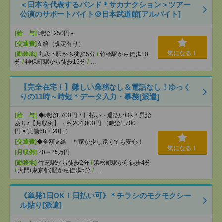
＜日本を代表するバンド＊サカナクション＞ツアー
公演のサポートバイト＠日本武道館[アルバイト]
[給 与]
時給1250円～
[交通費]
支給（規定有り）
気になる！
[勤務地]
九段下駅から徒歩5分
/
竹橋駅から徒歩10
分
/
神保町駅から徒歩15分
/
…
【完全在宅！】難しい業務なし＆電話なし！ゆっく
りの11時～時短＊データ入力・事務[派遣]
[給 与]
◆時給1,700円＊日払い・週払いOK＊昇給
あり♪【月収例】 ・約204,000円 （時給1,700
円 × 実働6h × 20日）
[交通費]
◆全額支給 ＊家が少し遠くても安心！
気になる！
[月収例]
20～25万円
[勤務地]
竹芝駅から徒歩2分
/
浜松町駅から徒歩4分
/
大門(東京都)駅から徒歩5分
/
…
《単発1日OK！日払い可》＊チラシのモクモクシー
ル貼り[派遣]