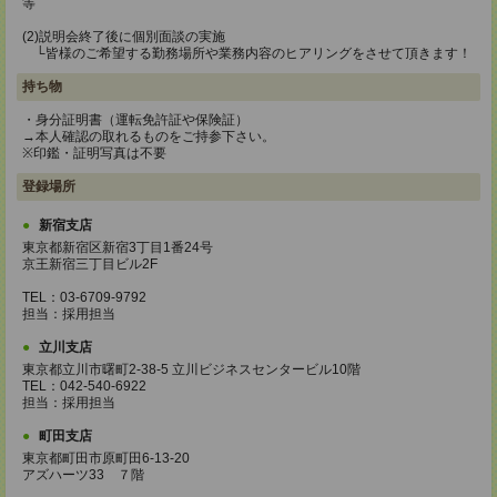
等
(2)説明会終了後に個別面談の実施
└皆様のご希望する勤務場所や業務内容のヒアリングをさせて頂きます！
持ち物
・身分証明書（運転免許証や保険証）
→本人確認の取れるものをご持参下さい。
※印鑑・証明写真は不要
登録場所
新宿支店
東京都新宿区新宿3丁目1番24号
京王新宿三丁目ビル2F
TEL：03-6709-9792
担当：採用担当
立川支店
東京都立川市曙町2-38-5 立川ビジネスセンタービル10階
TEL：042-540-6922
担当：採用担当
町田支店
東京都町田市原町田6-13-20
アズハーツ33 ７階