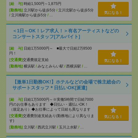
[給 与]
時給1,500円～1,875円
[勤務地]
立川駅から徒歩5分
/
立川北駅から徒歩5分
気になる！
/
立川南駅から徒歩5分
/
…
＜1日～OK！レア求人！＞有名アーティストなどの
コンサートスタッフ[アルバイト]
[給 与]
日給1万5000円～ ■最大で日給2万8500
円！
[交通費]
交通費規定支給
気になる！
[勤務地]
横浜駅
/
みなとみらい駅
/
西横浜駅
/
…
【激単1日勤務OK!】ホテルなどの会場で株主総会の
サポートスタッフ＊日払いOK[派遣]
[給 与]
日給1万5000円～※実働5時間で日給7000
円のお仕事もあります ◆日払い・週払いOK！
（規定あり）◆お仕事によって日給も異なります
[交通費]
交通費別途支給あり(勤務地により異なりま
気になる！
す)
[勤務地]
立川駅
/
西武立川駅
/
玉川上水駅
/
…