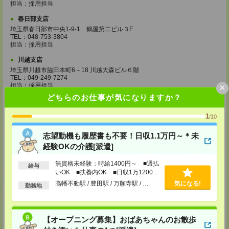
担当：採用担当
春日部支店
埼玉県春日部市中央1-9-1 鶴屋第二ビル３F
TEL：048-753-3804
担当：採用担当
川越支店
埼玉県川越市脇田本町6－18 川越大森ビル６階
TEL：049-249-7274
×
担当：採用担当
どちらのお仕事が気になりますか？
千葉支店
千葉県千葉市中央区富士見1-1-1 千葉駅前ビル8F
1
/10
TEL：043-307-8867
担当：採用担当
志望動機も履歴書も不要！日収1.1万円～＊未
西船橋支店
経験OKの介護[派遣]
千葉県船橋市印内町594-1 西船橋NSTビル2F
TEL：047-410-0204
無資格未経験：時給1400円～ ■週払
給与
担当：採用担当
いOK ■扶養内OK ■日収1万1200円
以上
松戸支店
高幡不動駅 / 豊田駅 / 万願寺駅 / …
気になる!
勤務地
千葉県松戸市本町18-4 NBF松戸ビル5F
TEL：047-700-5726
担当：採用担当
【オープニング募集】おばあちゃんのお散歩
成田支店