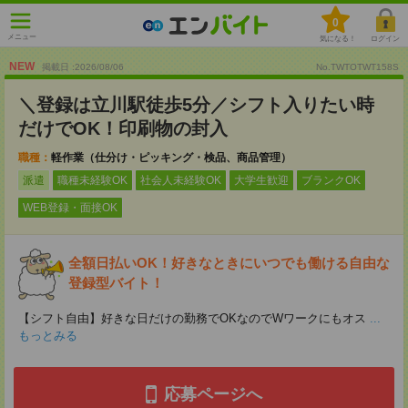
0
メニュー
気になる！
ログイン
NEW
掲載日 :2026
/
08
/
06
No.TWTOTWT158S
＼登録は立川駅徒歩5分／シフト入りたい時
だけでOK！印刷物の封入
職種：
軽作業（仕分け・ピッキング・検品、商品管理）
派遣
職種未経験OK
社会人未経験OK
大学生歓迎
ブランクOK
WEB登録・面接OK
全額日払いOK！好きなときにいつでも働ける自由な
登録型バイト！
【シフト自由】好きな日だけの勤務でOKなのでWワークにもオス
...
もっとみる
応募ページへ