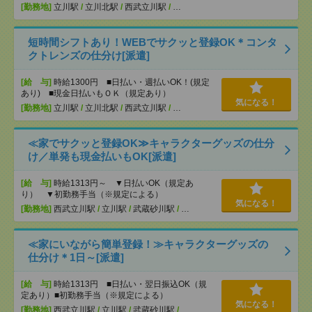
[勤務地]
立川駅
/
立川北駅
/
西武立川駅
/
…
短時間シフトあり！WEBでサクッと登録OK＊コンタ
クトレンズの仕分け[派遣]
[給 与]
時給1300円 ■日払い・週払いOK！(規定
あり) ■現金日払いもＯＫ（規定あり）
気になる！
[勤務地]
立川駅
/
立川北駅
/
西武立川駅
/
…
≪家でサクッと登録OK≫キャラクターグッズの仕分
け／単発も現金払いもOK[派遣]
[給 与]
時給1313円～ ▼日払いOK（規定あ
り） ▼初勤務手当（※規定による）
気になる！
[勤務地]
西武立川駅
/
立川駅
/
武蔵砂川駅
/
…
≪家にいながら簡単登録！≫キャラクターグッズの
仕分け＊1日～[派遣]
[給 与]
時給1313円 ■日払い・翌日振込OK（規
定あり）■初勤務手当（※規定による）
気になる！
[勤務地]
西武立川駅
/
立川駅
/
武蔵砂川駅
/
…