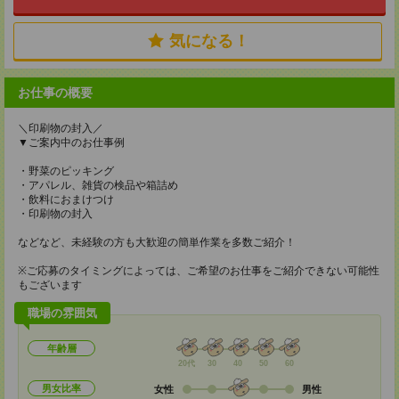
気になる！
お仕事の概要
＼印刷物の封入／
▼ご案内中のお仕事例
・野菜のピッキング
・アパレル、雑貨の検品や箱詰め
・飲料におまけつけ
・印刷物の封入
などなど、未経験の方も大歓迎の簡単作業を多数ご紹介！
※ご応募のタイミングによっては、ご希望のお仕事をご紹介できない可能性
もございます
職場の雰囲気
年齢層
20代
30
40
50
60
男女比率
女性
男性