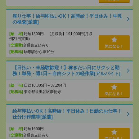
座り仕事！給与即払いOK！高時給！平日休み！牛乳
の検査[派遣]
[給 与]
時給1300円 【月収例】191,000円(月収
例21日実働)
[交通費]
交通費支給有り
気になる！
[勤務地]
駒形駅から車10分
【日払い・未経験歓迎！】稼ぎたい日にサクッと勤
務！単発・週1日～自由シフトの軽作業[アルバイト]
[給 与]
日給10,305円～37,204円
[勤務地]
東京都世田谷区豪徳寺
気になる！
給与即払いOK！高時給！平日休み！日勤のお仕事！
仕分け作業等[派遣]
[給 与]
時給1600円
[交通費]
交通費支給有り
気になる！