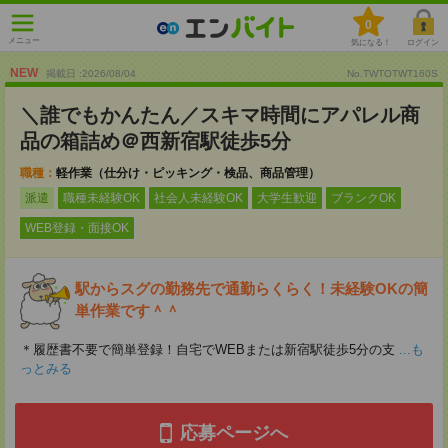
0
メニュー
気になる！
ログイン
NEW
掲載日 :2026
/
08
/
04
No.TWTOTWT160S
＼誰でもかんたん／スキマ時間にアパレル商
品の箱詰め＠西新宿駅徒歩5分
職種：
軽作業（仕分け・ピッキング・検品、商品管理）
派遣
職種未経験OK
社会人未経験OK
大学生歓迎
ブランクOK
WEB登録・面接OK
駅からスグの勤務先で通勤らくらく！未経験OKの簡
単作業です＾＾
＊履歴書不要で簡単登録！自宅でWEBまたは新宿駅徒歩5分の支
...も
っとみる
応募ページへ