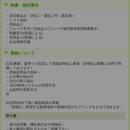
待遇・福利厚生
・翌日振込み・日払い・週払い可（規定有）
・シフト自由
・昇給あり
・フォーク手当て支給あり(フォーク免許取得者同時募集中）
・制服貸与(現場による)
・送迎あり(現場による)
・社会保険完備
登録について
(1)応募後、最寄りの支店にて登録説明会に参加（説明会は複数人合同で実
施しております）
＜登録説明会の内容＞
・お仕事の始め方
・当社の取り組み
・当社WEBシステムの利用方法
・お給料の受取方法
等
(2)説明会終了後に個別面談の実施
└皆様のご希望する勤務場所や業務内容のヒアリングをさせて頂きます！
持ち物
・身分証明書（運転免許証や保険証）
→本人確認の取れるものをご持参下さい。