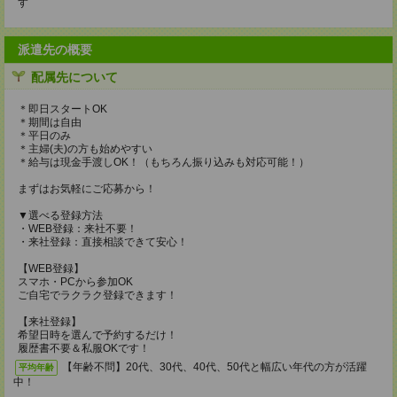
す
派遣先の概要
配属先について
＊即日スタートOK
＊期間は自由
＊平日のみ
＊主婦(夫)の方も始めやすい
＊給与は現金手渡しOK！（もちろん振り込みも対応可能！）
まずはお気軽にご応募から！
▼選べる登録方法
・WEB登録：来社不要！
・来社登録：直接相談できて安心！
【WEB登録】
スマホ・PCから参加OK
ご自宅でラクラク登録できます！
【来社登録】
希望日時を選んで予約するだけ！
履歴書不要＆私服OKです！
【年齢不問】20代、30代、40代、50代と幅広い年代の方が活躍
平均年齢
中！