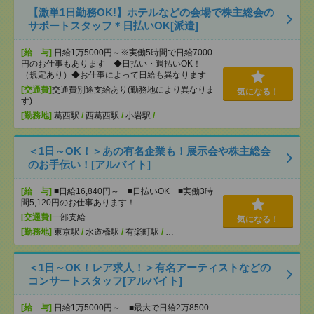
【激単1日勤務OK!】ホテルなどの会場で株主総会の
サポートスタッフ＊日払いOK[派遣]
[給 与]
日給1万5000円～※実働5時間で日給7000
円のお仕事もあります ◆日払い・週払いOK！
（規定あり）◆お仕事によって日給も異なります
[交通費]
交通費別途支給あり(勤務地により異なりま
気になる！
す)
[勤務地]
葛西駅
/
西葛西駅
/
小岩駅
/
…
＜1日～OK！＞あの有名企業も！展示会や株主総会
のお手伝い！[アルバイト]
[給 与]
■日給16,840円～ ■日払いOK ■実働3時
間5,120円のお仕事あります！
[交通費]
一部支給
気になる！
[勤務地]
東京駅
/
水道橋駅
/
有楽町駅
/
…
＜1日～OK！レア求人！＞有名アーティストなどの
コンサートスタッフ[アルバイト]
[給 与]
日給1万5000円～ ■最大で日給2万8500