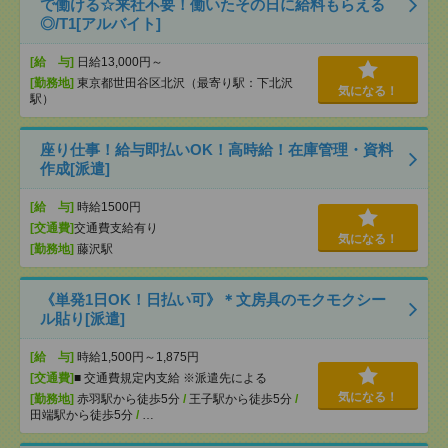
で働ける☆来社不要！働いたその日に給料もらえる
◎/T1[アルバイト]
[給 与]
日給13,000円～
[勤務地]
東京都世田谷区北沢（最寄り駅：下北沢
気になる！
駅）
座り仕事！給与即払いOK！高時給！在庫管理・資料
作成[派遣]
[給 与]
時給1500円
[交通費]
交通費支給有り
気になる！
[勤務地]
藤沢駅
《単発1日OK！日払い可》＊文房具のモクモクシー
ル貼り[派遣]
[給 与]
時給1,500円～1,875円
[交通費]
■ 交通費規定内支給 ※派遣先による
気になる！
[勤務地]
赤羽駅から徒歩5分
/
王子駅から徒歩5分
/
田端駅から徒歩5分
/
…