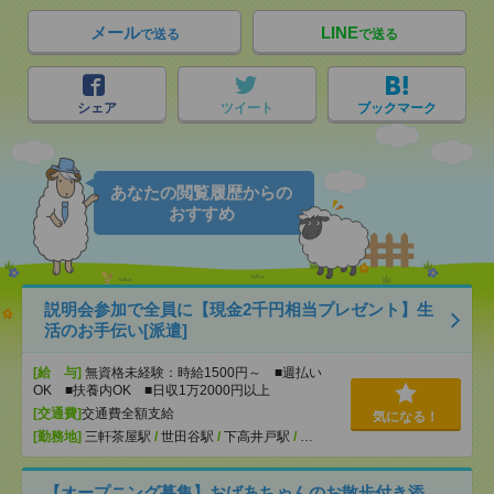
メール
LINE
で送る
で送る
シェア
ツイート
ブックマーク
あなたの閲覧履歴からの
おすすめ
説明会参加で全員に【現金2千円相当プレゼント】生
活のお手伝い[派遣]
[給 与]
無資格未経験：時給1500円～ ■週払い
OK ■扶養内OK ■日収1万2000円以上
[交通費]
交通費全額支給
気になる！
[勤務地]
三軒茶屋駅
/
世田谷駅
/
下高井戸駅
/
…
【オープニング募集】おばあちゃんのお散歩付き添