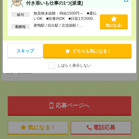
付き添いも仕事の1つ[派遣]
津田沼支店
千葉県船橋市前原西2-12-7 津田沼第一生命ビル5F
無資格未経験：時給1500円～ ■週払
給与
TEL：047-470-5372
いOK ■扶養内OK ■日収1万2000円
担当：採用担当
以上
巣鴨駅 / 目白駅 / 北池袋駅 / …
気になる!
勤務地
橋本支店
神奈川県相模原市緑区橋本3-19-3 ビンテージ橋本1F
TEL：042-700-7870
担当：採用担当
スキップ
どちらも気になる！
守谷支店
茨城県守谷市中央二丁目16番地1アワーズ守谷3F
しばらく表示しない
TEL：0297-47-8459
担当：採用担当
応募ページへ
気になる！
電話応募