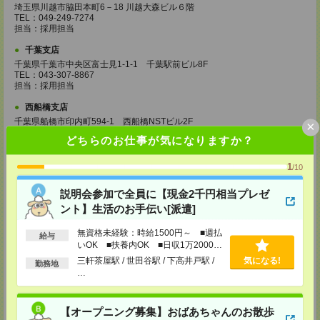
埼玉県川越市脇田本町6－18 川越大森ビル６階
TEL：049-249-7274
担当：採用担当
千葉支店
千葉県千葉市中央区富士見1-1-1 千葉駅前ビル8F
TEL：043-307-8867
担当：採用担当
西船橋支店
千葉県船橋市印内町594-1 西船橋NSTビル2F
×
TEL：047-410-0204
どちらのお仕事が気になりますか？
担当：採用担当
松戸支店
1
/10
千葉県松戸市本町18-4 NBF松戸ビル5F
TEL：047-700-5726
説明会参加で全員に【現金2千円相当プレゼ
担当：採用担当
ント】生活のお手伝い[派遣]
成田支店
無資格未経験：時給1500円～ ■週払
千葉県成田市花崎816-2 田村ビル2階
給与
いOK ■扶養内OK ■日収1万2000円
TEL：0476-24-8071
以上
担当：採用担当
三軒茶屋駅 / 世田谷駅 / 下高井戸駅 /
気になる!
勤務地
…
柏支店
千葉県柏市柏1-2-38 さくら柏ビル8F
TEL：04-7165-8074
【オープニング募集】おばあちゃんのお散歩
担当：採用担当