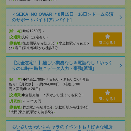
＜SEKAI NO OWARI＊8月15日・16日＞ドーム公演
のサポートバイト[アルバイト]
[給 与]
時給1250円～
[交通費]
支給（規定有り）
気になる！
[勤務地]
後楽園駅から徒歩5分
/
水道橋駅から徒歩5
分
/
春日(東京都)駅から徒歩7分
【完全在宅！】難しい業務なし＆電話なし！ゆっく
りの11時～時短＊データ入力・事務[派遣]
[給 与]
◆時給1,700円＊日払い・週払いOK＊昇給
あり♪【月収例】 ・約204,000円 （時給1,700
円 × 実働6h × 20日）
[交通費]
◆全額支給 ＊家が少し遠くても安心！
気になる！
[月収例]
20～25万円
[勤務地]
竹芝駅から徒歩2分
/
浜松町駅から徒歩4分
/
大門(東京都)駅から徒歩5分
/
…
ちいさいかわいいキャラのイベントも！好きな場所