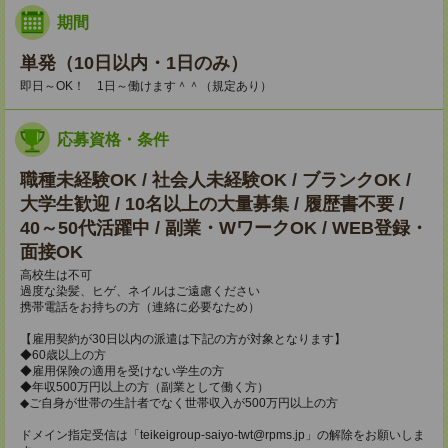
期間
単発（10日以内・1日のみ）
即日～OK！ 1日～働けます＾＾（規定あり）
応募資格・条件
職種未経験OK / 社会人未経験OK / ブランクOK /
大学生歓迎 / 10名以上の大量募集 / 履歴書不要 /
40～50代活躍中 / 副業・WワークOK / WEB登録・
面接OK
高校生は不可
過度な染髪、ヒゲ、ネイルはご遠慮ください
携帯電話をお持ちの方（連絡に必要なため）
【雇用契約が30日以内の派遣は下記の方が対象となります】
◆60歳以上の方
◆雇用保険の適用を受けない学生の方
◆年収500万円以上の方（副業として働く方）
◆ご自身が世帯の生計者でなく世帯収入が500万円以上の方
ドメイン指定受信は「teikeigroup-saiyo-twt@rpms.jp」の解除をお願いしま