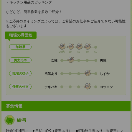
・キッチン用品のピッキング
などなど。簡単作業を多数ご紹介！
※ご応募のタイミングによっては、ご希望のお仕事をご紹介できない可能性
もございます
職場の雰囲気
年齢層
20代
30
40
50
60
男女比率
女性
男性
職場の様子
活気あり
しずか
仕事の仕方
テキパキ
コツコツ
募集情報
給与
時給1414円～ ▼日払いOK（規定あり） ■初勤務手当あり ※規定によ