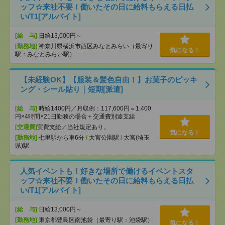
ッフ☆来社不要！働いたその日に給料もらえる日払
い/T1[アルバイト]
[給 与]
日給13,000円～
[勤務地]
神奈川県横浜市西区みなとみらい（最寄り
気になる！
駅：みなとみらい駅）
【未経験OK】【服装＆髪色自由！】お菓子のピッキ
ング・シール貼り｜短期[派遣]
[給 与]
時給1400円／月収例：117,600円＝1,400
円×4時間×21日勤務の場合＋交通費別途支給
[交通費]
実費支給／当社規定あり。
気になる！
[勤務地]
七里駅から車6分
/
大宮公園駅
/
大宮(埼玉
県)駅
人気イベントも！好きな場所で働けるイベントスタ
ッフ☆来社不要！働いたその日に給料もらえる日払
い/T1[アルバイト]
[給 与]
日給13,000円～
[勤務地]
東京都豊島区南池袋（最寄り駅：池袋駅）
気になる！