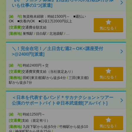
いも仕事の1つ[派遣]
[給 与]
無資格未経験：時給1500円～ ■週払い
OK ■扶養内OK ■日収1万2000円以上
[交通費]
交通費全額支給
気になる！
[勤務地]
巣鴨駅
/
目白駅
/
北池袋駅
/
…
＼！完全在宅！／土日含む週2～OK<講座受付
>@2400円[派遣]
[給 与]
時給2400円＋交
[交通費]
交通費実費支給（当社規定あり）
気になる！
[勤務地]
田町(東京都)駅から徒歩4分
/
三田(東京都)
駅から徒歩7分
＜日本を代表するバンド＊サカナクション＞ツアー
公演のサポートバイト＠日本武道館[アルバイト]
[給 与]
時給1250円～
[交通費]
支給（規定有り）
気になる！
[勤務地]
九段下駅から徒歩5分
/
竹橋駅から徒歩10
分
/
神保町駅から徒歩15分
/
…