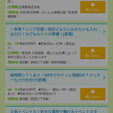
円！
[交通費]
交通費規定支給
気になる！
[勤務地]
大宮(埼玉県)駅
/
さいたま新都心駅
/
鉄道博
物館駅
/
…
＜単発＊シニア応援＞指示どおりにおもちゃを入れ
るだけ！カプセルトイの準備！[派遣]
[給 与]
時給1500円 ■現金日払いもOK（規定あ
り）
[交通費]
一部支給 ※登録後、選んだお仕事によって
気になる！
条件が異なることがあります
[勤務地]
新宿駅
/
新宿三丁目駅
/
高田馬場駅
/
…
短時間シフトあり！WEBでサクッと登録OK＊クッキ
ーなどの仕分け[派遣]
[給 与]
時給1500円 ■日払い・週払いOK！(規定
あり) ■現金日払いもOK(規定あり)
気になる！
[勤務地]
新宿駅
/
新宿三丁目駅
人気イベントも！好きな場所で働けるイベントスタ