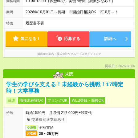
10:00-18:00（休憩60分）実働7時間（残業少なめ！）
勤務時間
2026年10月01日～長期 ※開始日相談OK ※10月～！
期間
履歴書不要
特徴
気になる！
応募する
詳細へ
掲載元企業名
株式会社リクルートスタッフィング
掲載日：2026.08.06
未読
学生の学びを支える！未経験から挑戦！17時定
時！大学事務
派遣
職種未経験OK
ブランクOK
WEB登録・面接OK
時給1550円 月収例 217,000円+残業代
給与
交通費別途支給あり
全額支給
交通費
20～25万円
月収例