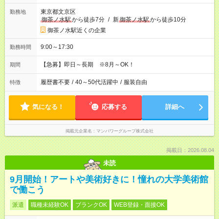
東京都文京区
勤務地
御茶ノ水駅
から徒歩7分
/
新
御茶ノ水駅
から徒歩10分
御茶ノ水駅近くの企業
9:00～17:30
勤務時間
【急募】即日～長期 ※8月～OK！
期間
履歴書不要
/
40～50代活躍中
/
服装自由
特徴
気になる！
応募する
詳細へ
掲載元企業名
マンパワーグループ株式会社
掲載日：2026.08.04
未読
9月開始！アートや美術好きに！憧れの大学美術館
で働こう
派遣
職種未経験OK
ブランクOK
WEB登録・面接OK