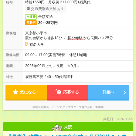
時給1550円 月収例 217,000円+残業代
給与
交通費別途支給あり
全額支給
交通費
20～25万円
月収例
東京都小平市
勤務地
鷹の台駅から徒歩18分
/
国分寺駅
から民間バス25分
有名大学
09:00～17:00(実働7時間 休憩1時間)
勤務時間
2026年09月上旬～長期 ※9月～！
期間
履歴書不要
/
40～50代活躍中
特徴
気になる！
応募する
詳細へ
掲載元企業名
パーソルテンプスタッフ株式会社 首都圏
掲載日：2026.08.05
未読