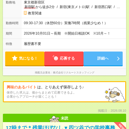
東京都新宿区
勤務地
新宿駅
から徒歩2分
/
新宿(東京メトロ)駅
/
新宿西口駅
/
…
教育関連
09:30-17:30（休憩60分）実働7時間（残業少なめ！）
勤務時間
2026年10月01日～長期 ※開始日相談OK ※10月～！
期間
履歴書不要
特徴
気になる！
応募する
詳細へ
掲載元企業名
株式会社リクルートスタッフィング
興味のあるバイト
は、とりあえず保存しよう♪
保存した求人は、後からまとめて応募できるよ。
企業からアプローチが届くことも！
掲載日：2026.08.10
未読
NEW
17時まで＊残業ほぼなし▼四ツ谷での学校事務