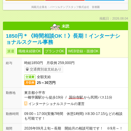
掲載元企業名
パーソルテンプスタッフ株式会社 首都圏
掲載日：2026.08.04
未読
1850円＊《時間相談OK！》長期！インターナシ
ョナルスクール事務
派遣
職種未経験OK
ブランクOK
WEB登録・面接OK
時給1850円 月収例 259,000円
給与
交通費別途支給あり
全額支給
交通費
25～30万円
月収例
東京都小平市
勤務地
一橋学園駅から徒歩19分
/
国分寺駅
から民間バス11分
インターナショナルスクールの運営
09:00～17:00(実働7時間 休憩1時間) ※8:30-17:15などの相談
勤務時間
も可能です！
2026年09月上旬～長期 開始月の相談可能です！ ※9月～！
期間