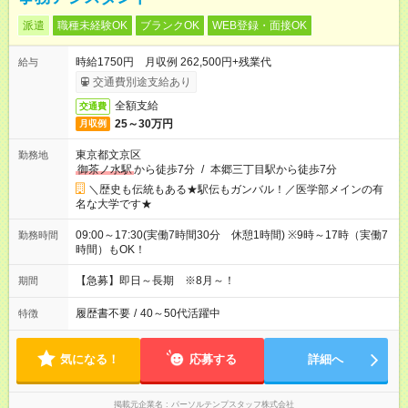
派遣
職種未経験OK
ブランクOK
WEB登録・面接OK
時給1750円 月収例 262,500円+残業代
給与
交通費別途支給あり
全額支給
交通費
25～30万円
月収例
東京都文京区
勤務地
御茶ノ水駅
から徒歩7分
/
本郷三丁目駅から徒歩7分
＼歴史も伝統もある★駅伝もガンバル！／医学部メインの有
名な大学です★
09:00～17:30(実働7時間30分 休憩1時間) ※9時～17時（実働7
勤務時間
時間）もOK！
【急募】即日～長期 ※8月～！
期間
履歴書不要
/
40～50代活躍中
特徴
気になる！
応募する
詳細へ
掲載元企業名
パーソルテンプスタッフ株式会社