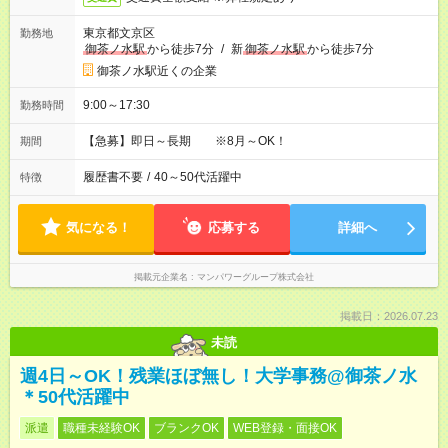
東京都文京区
勤務地
御茶ノ水駅
から徒歩7分
/
新
御茶ノ水駅
から徒歩7分
御茶ノ水駅近くの企業
9:00～17:30
勤務時間
【急募】即日～長期 ※8月～OK！
期間
履歴書不要
/
40～50代活躍中
特徴
気になる！
応募する
詳細へ
掲載元企業名
マンパワーグループ株式会社
掲載日：2026.07.23
未読
週4日～OK！残業ほぼ無し！大学事務@御茶ノ水
＊50代活躍中
派遣
職種未経験OK
ブランクOK
WEB登録・面接OK