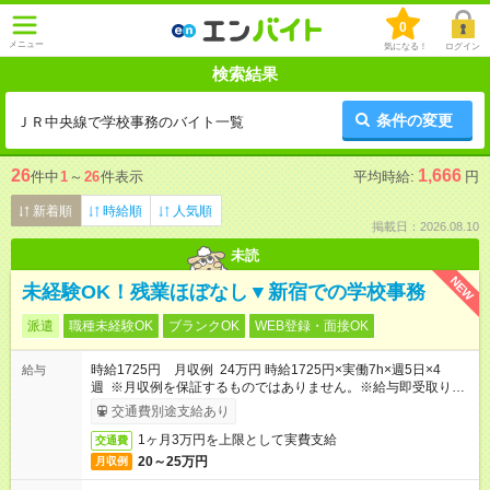
0
メニュー
気になる！
ログイン
検索結果
条件の変更
ＪＲ中央線で学校事務のバイト一覧
26
1,666
件中
1
～
26
件表示
平均時給:
円
新着順
時給順
人気順
掲載日：2026.08.10
未読
NEW
未経験OK！残業ほぼなし▼新宿での学校事務
派遣
職種未経験OK
ブランクOK
WEB登録・面接OK
時給1725円 月収例 24万円 時給1725円×実働7h×週5日×4
給与
週 ※月収例を保証するものではありません。※給与即受取りサ
ービス利用可（利用条件有）
交通費別途支給あり
1ヶ月3万円を上限として実費支給
交通費
20～25万円
月収例