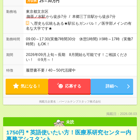
25～30万円
月収例
東京都文京区
勤務地
御茶ノ水駅
から徒歩7分
/
本郷三丁目駅から徒歩7分
＼歴史も伝統もある★駅伝もガンバル！／医学部メインの有
名な大学です★
09:00～17:30(実働7時間30分 休憩1時間) ※9時～17時（実働7
勤務時間
時間）もOK！
2026年09月上旬～長期 8月開始も可能です！ご相談くださ
期間
い！ ※9月～！
履歴書不要
/
40～50代活躍中
特徴
気になる！
応募する
詳細へ
掲載元企業名
パーソルテンプスタッフ株式会社
掲載日：2026.08.03
未読
1750円＊英語使いたい方！医療系研究センター内
事務アシスタント