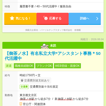
履歴書不要
/
40～50代活躍中
/
服装自由
特徴
気になる！
応募する
詳細へ
掲載元企業名
パーソルテンプスタッフ株式会社 首都圏
掲載日：2026.08.04
未読
【御茶ノ水】有名私立大学*アシスタント事務＊50
代活躍中
派遣
職種未経験OK
ブランクOK
WEB登録・面接OK
時給1750円＋交
給与
交通費別途支給あり
交通費別途※当社規定
交通費
東京都文京区
勤務地
御茶ノ水駅
から徒歩7分
/
新
御茶ノ水駅
から徒歩7分
官公庁・関連団体