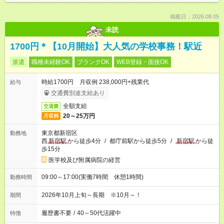
掲載日：2026.08.05
未読
1700円＊【10月開始】大人気の学校事務！駅近
派遣
職種未経験OK
ブランクOK
WEB登録・面接OK
時給1700円 月収例 238,000円+残業代
給与
交通費別途支給あり
全額支給
交通費
20～25万円
月収例
東京都新宿区
勤務地
西
新宿駅
から徒歩4分
/
都庁前駅から徒歩5分
/
新宿駅
から徒
歩15分
医学校及び附属病院の経営
09:00～17:00(実働7時間 休憩1時間)
勤務時間
2026年10月上旬～長期 ※10月～！
期間
履歴書不要
/
40～50代活躍中
特徴