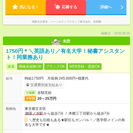
気になる！
応募する
詳細へ
掲載元企業名
パーソルテンプスタッフ株式会社 首都圏
掲載日：2026.08.03
未読
1750円＊＼英語あり／有名大学！秘書アシスタン
ト！同業務あり
派遣
職種未経験OK
ブランクOK
WEB登録・面接OK
時給1750円 月収例 245,000円+残業代
給与
交通費別途支給あり
全額支給
交通費
20～25万円
月収例
東京都文京区
勤務地
御茶ノ水駅
から徒歩7分
/
本郷三丁目駅から徒歩7分
＼歴史も伝統もある★駅伝もガンバル！／医学部メインの有
名な大学です★