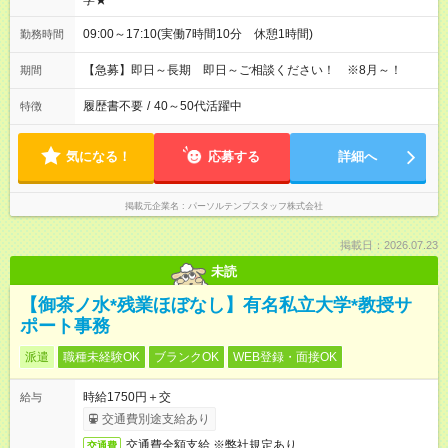
学★
09:00～17:10(実働7時間10分 休憩1時間)
勤務時間
【急募】即日～長期 即日～ご相談ください！ ※8月～！
期間
履歴書不要
/
40～50代活躍中
特徴
気になる！
応募する
詳細へ
掲載元企業名
パーソルテンプスタッフ株式会社
掲載日：2026.07.23
未読
【御茶ノ水*残業ほぼなし】有名私立大学*教授サ
ポート事務
派遣
職種未経験OK
ブランクOK
WEB登録・面接OK
時給1750円＋交
給与
交通費別途支給あり
交通費全額支給 ※弊社規定あり
交通費