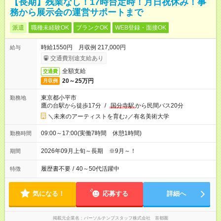
【長期】残業なし！17時台定時！月日祝休み！事
務から展示会の運営サポートまで
派遣
職種未経験OK
ブランクOK
WEB登録・面接OK
時給1550円 月収例 217,000円
給与
交通費別途支給あり
全額支給
交通費
20～25万円
月収例
東京都小平市
勤務地
鷹の台駅から徒歩17分
/
国分寺駅
から民間バス20分
＼未来のアーティストを育む♪／有名美術大学
09:00～17:00(実働7時間 休憩1時間)
勤務時間
2026年09月上旬～長期 ※9月～！
期間
履歴書不要
/
40～50代活躍中
特徴
気になる！
応募する
詳細へ
掲載元企業名
パーソルテンプスタッフ株式会社 首都圏