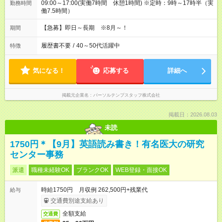
09:00～17:00(実働7時間 休憩1時間) ※定時：9時～17時半（実
勤務時間
働7.5時間）
【急募】即日～長期 ※8月～！
期間
履歴書不要
/
40～50代活躍中
特徴
気になる！
応募する
詳細へ
掲載元企業名
パーソルテンプスタッフ株式会社
掲載日：2026.08.03
未読
1750円＊【9月】英語読み書き！有名医大の研究
センター事務
派遣
職種未経験OK
ブランクOK
WEB登録・面接OK
時給1750円 月収例 262,500円+残業代
給与
交通費別途支給あり
全額支給
交通費