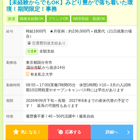
【未経験からでもOK】みどり豊かで落ち着いた環
境！期間限定！事務
派遣
職種未経験OK
ブランクOK
WEB登録・面接OK
時給1600円 ★月収例：約236,000円＋残業代（21日就業の場
給与
合）
交通費別途支給あり
全額支給
交通費
東京都国分寺市
勤務地
国分寺駅
から徒歩14分
有名私立大学
08:55～17:00(実働7時間05分 休憩1時間) ※10～3月の入試時
勤務時間
期10日間程度やオープンキャンパス時には早出があります
2026年09月下旬～長期 2027年8末までの産休代替の予定で
期間
す！ 延長の可能性もあります
履歴書不要
/
40～50代活躍中
/
服装自由
特徴
気になる！
応募する
詳細へ