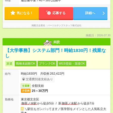
履歴書不要
/
40～50代活躍中
特徴
気になる！
応募する
詳細へ
掲載元企業名
パーソルテンプスタッフ株式会社
掲載日：2026.07.30
未読
【大学事務】システム部門！時給1830円！残業な
し
派遣
職種未経験OK
ブランクOK
WEB登録・面接OK
時給1830円 月収例 262,422円
給与
交通費別途支給あり
全額支給
交通費
25～30万円
月収例
東京都文京区
勤務地
御茶ノ水駅
から徒歩5分
/
新
御茶ノ水駅
から徒歩7分
＼駅伝もガンバってます／医学部をメインとした人気私立大