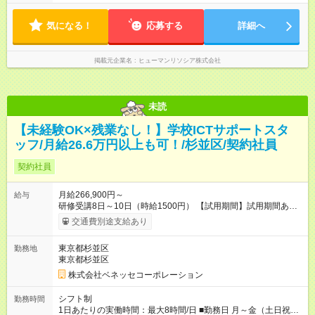
気になる！
応募する
詳細へ
掲載元企業名
ヒューマンリソシア株式会社
未読
【未経験OK×残業なし！】学校ICTサポートスタ
ッフ/月給26.6万円以上も可！/杉並区/契約社員
契約社員
月給266,900円～
給与
研修受講8日～10日（時給1500円） 【試用期間】試用期間あり
試用期間の長さ：6ヶ月 雇用形態、給与は本採用時と同じです。
交通費別途支給あり
東京都杉並区
勤務地
東京都杉並区
株式会社ベネッセコーポレーション
シフト制
勤務時間
1日あたりの実働時間：最大8時間/日 ■勤務日 月～金（土日祝休