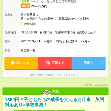
1ヶ月3万円を上限として実費支給
交通費
20～25万円
月収例
東京都三鷹市
勤務地
新小金井駅から徒歩20分
/
武蔵境駅
からバス12分
教育関連
09:00-16:30（休憩60分）実働6時間30分（残業少なめ！）
勤務時間
2026年09月01日～長期 ※開始日相談OK ※9月～！
期間
履歴書不要
特徴
気になる！
応募する
詳細へ
掲載元企業名
株式会社リクルートスタッフィング
掲載日：2026.08.03
未読
1850円＊子どもたちの成長を支えるお仕事！英語
対応あり×学校事務！