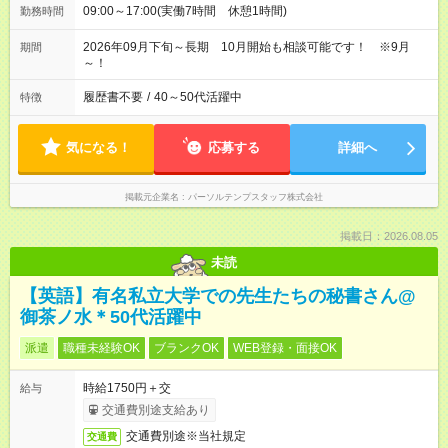
09:00～17:00(実働7時間 休憩1時間)
勤務時間
2026年09月下旬～長期 10月開始も相談可能です！ ※9月
期間
～！
履歴書不要
/
40～50代活躍中
特徴
気になる！
応募する
詳細へ
掲載元企業名
パーソルテンプスタッフ株式会社
掲載日：2026.08.05
未読
【英語】有名私立大学での先生たちの秘書さん@
御茶ノ水＊50代活躍中
派遣
職種未経験OK
ブランクOK
WEB登録・面接OK
時給1750円＋交
給与
交通費別途支給あり
交通費別途※当社規定
交通費