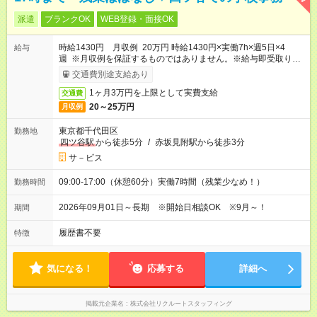
派遣
ブランクOK
WEB登録・面接OK
時給1430円 月収例 20万円 時給1430円×実働7h×週5日×4
給与
週 ※月収例を保証するものではありません。※給与即受取りサ
ービス利用可（利用条件有）
交通費別途支給あり
1ヶ月3万円を上限として実費支給
交通費
20～25万円
月収例
東京都千代田区
勤務地
四ツ谷駅
から徒歩5分
/
赤坂見附駅から徒歩3分
サ－ビス
09:00-17:00（休憩60分）実働7時間（残業少なめ！）
勤務時間
2026年09月01日～長期 ※開始日相談OK ※9月～！
期間
履歴書不要
特徴
気になる！
応募する
詳細へ
掲載元企業名
株式会社リクルートスタッフィング