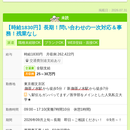
掲載日：2026.07.31
未読
【時給1830円】長期！問い合わせの一次対応＆事
務！残業なし
派遣
職種未経験OK
ブランクOK
WEB登録・面接OK
時給1830円 月収例 262,422円
給与
交通費別途支給あり
全額支給
交通費
25～30万円
月収例
東京都文京区
勤務地
御茶ノ水駅
から徒歩5分
/
新
御茶ノ水駅
から徒歩7分
＼駅伝もガンバってます／医学部をメインとした人気私立大
学★
09:00～17:10(実働7時間10分 休憩1時間)
勤務時間
2026年09月上旬～長期 即日～ご相談ください！ ※9月～！
期間