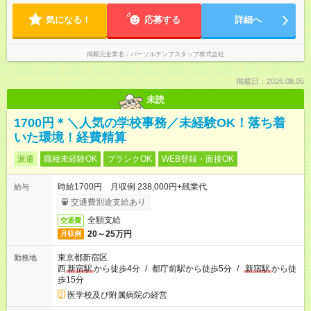
気になる！
応募する
詳細へ
掲載元企業名
パーソルテンプスタッフ株式会社
掲載日：2026.08.05
未読
1700円＊＼人気の学校事務／未経験OK！落ち着
いた環境！経費精算
派遣
職種未経験OK
ブランクOK
WEB登録・面接OK
時給1700円 月収例 238,000円+残業代
給与
交通費別途支給あり
全額支給
交通費
20～25万円
月収例
東京都新宿区
勤務地
西
新宿駅
から徒歩4分
/
都庁前駅から徒歩5分
/
新宿駅
から徒
歩15分
医学校及び附属病院の経営