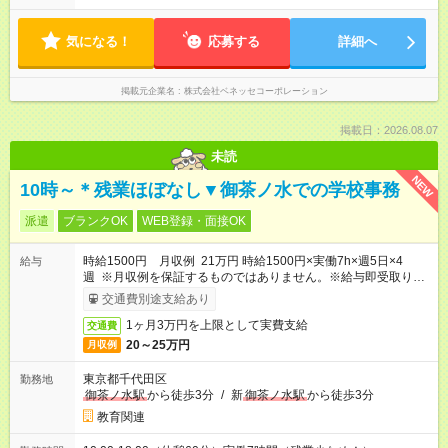
み） ■勤務時間 学校滞在：8:30※～17:30の間の連続した8時間
（うち休憩１時間）＋自宅での報告書作成1時間 実働8時間/日 ※
気になる！
勤務時間が8:30～の場合、朝8時半から学校で就業できることが
応募する
詳細へ
必要
掲載元企業名
株式会社ベネッセコーポレーション
掲載日：2026.08.07
未読
NEW
10時～＊残業ほぼなし▼御茶ノ水での学校事務
派遣
ブランクOK
WEB登録・面接OK
時給1500円 月収例 21万円 時給1500円×実働7h×週5日×4
給与
週 ※月収例を保証するものではありません。※給与即受取りサ
ービス利用可（利用条件有）
交通費別途支給あり
1ヶ月3万円を上限として実費支給
交通費
20～25万円
月収例
東京都千代田区
勤務地
御茶ノ水駅
から徒歩3分
/
新
御茶ノ水駅
から徒歩3分
教育関連