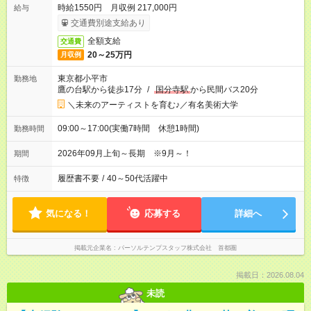
時給1550円 月収例 217,000円
給与
交通費別途支給あり
全額支給
交通費
20～25万円
月収例
東京都小平市
勤務地
鷹の台駅から徒歩17分
/
国分寺駅
から民間バス20分
＼未来のアーティストを育む♪／有名美術大学
09:00～17:00(実働7時間 休憩1時間)
勤務時間
2026年09月上旬～長期 ※9月～！
期間
履歴書不要
/
40～50代活躍中
特徴
気になる！
応募する
詳細へ
掲載元企業名
パーソルテンプスタッフ株式会社 首都圏
掲載日：2026.08.04
未読