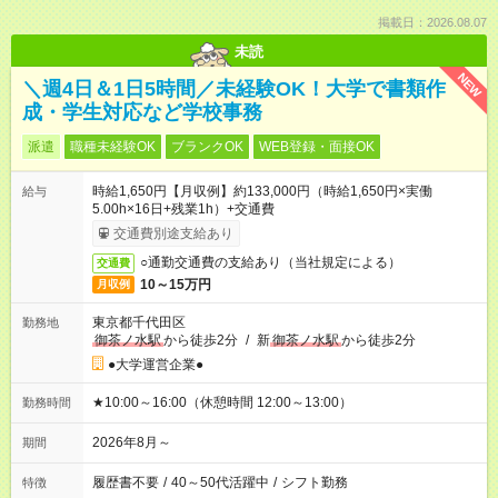
掲載日：2026.08.07
未読
NEW
＼週4日＆1日5時間／未経験OK！大学で書類作
成・学生対応など学校事務
派遣
職種未経験OK
ブランクOK
WEB登録・面接OK
時給1,650円【月収例】約133,000円（時給1,650円×実働
給与
5.00h×16日+残業1h）+交通費
交通費別途支給あり
○通勤交通費の支給あり（当社規定による）
交通費
10～15万円
月収例
東京都千代田区
勤務地
御茶ノ水駅
から徒歩2分
/
新
御茶ノ水駅
から徒歩2分
●大学運営企業●
★10:00～16:00（休憩時間 12:00～13:00）
勤務時間
2026年8月～
期間
履歴書不要
/
40～50代活躍中
/
シフト勤務
特徴