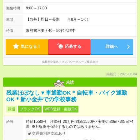
9:00～17:00
勤務時間
【急募】即日～長期 ※8月～OK！
期間
履歴書不要
/
40～50代活躍中
特徴
気になる！
応募する
詳細へ
掲載元企業名
マンパワーグループ株式会社
掲載日：2026.08.04
未読
残業ほぼなし▼車通勤OK＊自転車・バイク通勤
OK＊新小金井での学校事務
派遣
ブランクOK
WEB登録・面接OK
時給1550円 月収例 20万円 時給1550円×実働6h30m×週5日×4
給与
週 ※月収例を保証するものではありません。
交通費別途支給あり