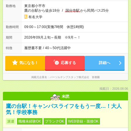
東京都小平市
勤務地
鷹の台駅から徒歩18分
/
国分寺駅
から民間バス25分
有名大学
09:00～17:00(実働7時間 休憩1時間)
勤務時間
2026年09月上旬～長期 ※9月～！
期間
履歴書不要
/
40～50代活躍中
特徴
気になる！
応募する
詳細へ
掲載元企業名
パーソルテンプスタッフ株式会社 首都圏
掲載日：2026.08.06
未読
鷹の台駅！キャンパスライフをもう一度…！大人
気！学校事務
派遣
職種未経験OK
ブランクOK
WEB登録・面接OK