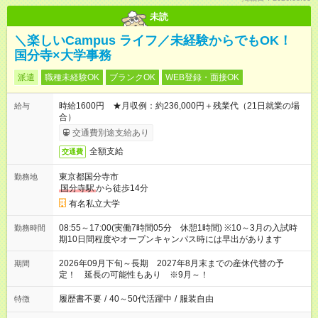
未読
＼楽しいCampus ライフ／未経験からでもOK！
国分寺×大学事務
派遣
職種未経験OK
ブランクOK
WEB登録・面接OK
時給1600円 ★月収例：約236,000円＋残業代（21日就業の場
給与
合）
交通費別途支給あり
全額支給
交通費
東京都国分寺市
勤務地
国分寺駅
から徒歩14分
有名私立大学
08:55～17:00(実働7時間05分 休憩1時間) ※10～3月の入試時
勤務時間
期10日間程度やオープンキャンパス時には早出があります
2026年09月下旬～長期 2027年8月末までの産休代替の予
期間
定！ 延長の可能性もあり ※9月～！
履歴書不要
/
40～50代活躍中
/
服装自由
特徴