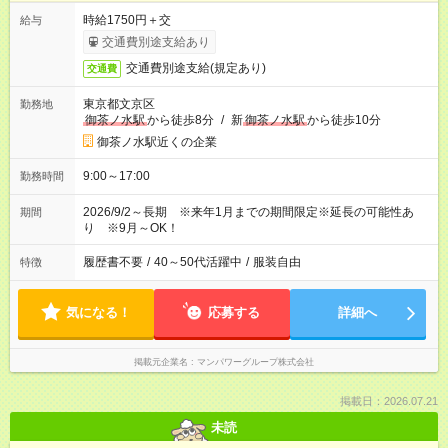
時給1750円＋交
給与
交通費別途支給あり
交通費別途支給(規定あり)
交通費
東京都文京区
勤務地
御茶ノ水駅
から徒歩8分
/
新
御茶ノ水駅
から徒歩10分
御茶ノ水駅近くの企業
9:00～17:00
勤務時間
2026/9/2～長期 ※来年1月までの期間限定※延長の可能性あ
期間
り ※9月～OK！
履歴書不要
/
40～50代活躍中
/
服装自由
特徴
気になる！
応募する
詳細へ
掲載元企業名
マンパワーグループ株式会社
掲載日：2026.07.21
未読