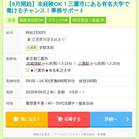
【9月開始】未経験OK！三鷹市にある有名大学で
働けるチャンス！事務サポート
派遣
職種未経験OK
ブランクOK
WEB登録・面接OK
時給1530円
給与
交通費別途支給あり
全額支給
交通費
東京都三鷹市
勤務地
武蔵境駅
から民間バス15分
/
三鷹駅
から民間バス20分
★三鷹市★有名私立大学
09:00～16:30(実働6時間30分 休憩1時間)
勤務時間
2026年09月上旬～長期 ※9月～！
期間
履歴書不要
/
40～50代活躍中
/
服装自由
特徴
気になる！
応募する
詳細へ
掲載元企業名
パーソルテンプスタッフ株式会社 首都圏