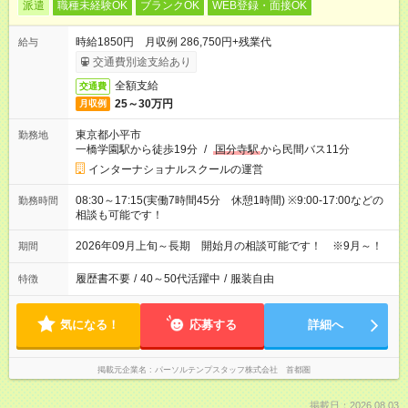
派遣
職種未経験OK
ブランクOK
WEB登録・面接OK
時給1850円 月収例 286,750円+残業代
給与
交通費別途支給あり
全額支給
交通費
25～30万円
月収例
東京都小平市
勤務地
一橋学園駅から徒歩19分
/
国分寺駅
から民間バス11分
インターナショナルスクールの運営
08:30～17:15(実働7時間45分 休憩1時間) ※9:00-17:00などの
勤務時間
相談も可能です！
2026年09月上旬～長期 開始月の相談可能です！ ※9月～！
期間
履歴書不要
/
40～50代活躍中
/
服装自由
特徴
気になる！
応募する
詳細へ
掲載元企業名
パーソルテンプスタッフ株式会社 首都圏
掲載日：2026.08.03