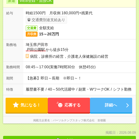
派遣
WEB登録・面接OK
時給1500円 月収例 180,000円+残業代
給与
交通費別途支給あり
全額支給
交通費
15～20万円
月収例
埼玉県戸田市
勤務地
戸田公園駅
から徒歩15分
病院，診療所の経営，介護老人保健施設の経営
08:45～17:00(実働7時間30分 休憩45分)
勤務時間
【急募】即日～長期 ※即日～！
期間
履歴書不要
/
40～50代活躍中
/
副業・WワークOK
/
シフト勤務
特徴
気になる！
応募する
詳細へ
掲載元企業名
パーソルテンプスタッフ株式会社 首都圏
掲載日：2026.08.09