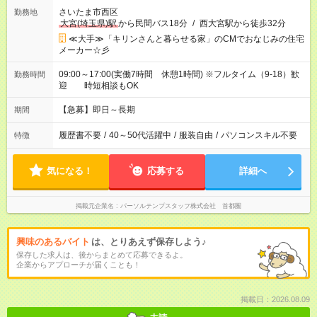
さいたま市西区
勤務地
大宮(埼玉県)駅
から民間バス18分
/
西大宮駅から徒歩32分
≪大手≫「キリンさんと暮らせる家」のCMでおなじみの住宅
メーカー☆彡
09:00～17:00(実働7時間 休憩1時間) ※フルタイム（9-18）歓
勤務時間
迎 時短相談もOK
【急募】即日～長期
期間
履歴書不要
/
40～50代活躍中
/
服装自由
/
パソコンスキル不要
特徴
気になる！
応募する
詳細へ
掲載元企業名
パーソルテンプスタッフ株式会社 首都圏
興味のあるバイト
は、とりあえず保存しよう♪
保存した求人は、後からまとめて応募できるよ。
企業からアプローチが届くことも！
掲載日：2026.08.09