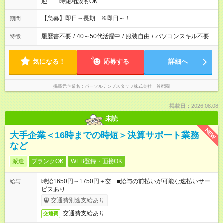
迎 時短相談もOK
【急募】即日～長期 ※即日～！
期間
履歴書不要
/
40～50代活躍中
/
服装自由
/
パソコンスキル不要
特徴
気になる！
応募する
詳細へ
掲載元企業名
パーソルテンプスタッフ株式会社 首都圏
掲載日：2026.08.08
未読
NEW
大手企業＜16時までの時短＞決算サポート業務
など
派遣
ブランクOK
WEB登録・面接OK
時給1650円～1750円＋交 ■給与の前払いが可能な速払いサー
給与
ビスあり
交通費別途支給あり
交通費支給あり
交通費