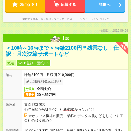
気になる！
応募する
詳細へ
掲載元企業名
株式会社スタッフサービス ＩＴソリューションブロック
掲載日：2026.08.08
未読
NEW
＜10時～16時まで＞時給2100円＊残業なし！仕
訳・月次決算サポートなど
派遣
WEB登録・面接OK
時給2100円 月収例 210,000円
給与
交通費別途支給あり
全額支給
交通費
20～25万円
月収例
東京都新宿区
勤務地
都庁前駅から徒歩4分
/
新宿駅
から徒歩4分
☆オフィス機器の販売・業務のデジタル化などをしている子
会社の取り纏め☆
10:00～16:00(実働5時間 休憩1時間) ※9時～18時の内、実動
勤務時間