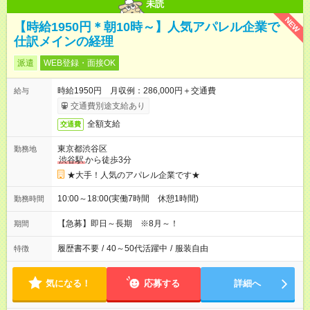
未読
NEW
【時給1950円＊朝10時～】人気アパレル企業で
仕訳メインの経理
派遣
WEB登録・面接OK
時給1950円 月収例：286,000円＋交通費
給与
交通費別途支給あり
全額支給
交通費
東京都渋谷区
勤務地
渋谷駅
から徒歩3分
★大手！人気のアパレル企業です★
10:00～18:00(実働7時間 休憩1時間)
勤務時間
【急募】即日～長期 ※8月～！
期間
履歴書不要
/
40～50代活躍中
/
服装自由
特徴
気になる！
応募する
詳細へ