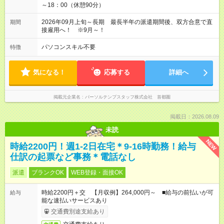
～18：00（休憩90分）
2026年09月上旬～長期 最長半年の派遣期間後、双方合意で直
期間
接雇用へ！ ※9月～！
パソコンスキル不要
特徴
気になる！
応募する
詳細へ
掲載元企業名
パーソルテンプスタッフ株式会社 首都圏
掲載日：2026.08.09
未読
NEW
時給2200円！週1-2日在宅＊9-16時勤務！給与
仕訳の起票など事務＊電話なし
派遣
ブランクOK
WEB登録・面接OK
時給2200円＋交 【月収例】264,000円～ ■給与の前払いが可
給与
能な速払いサービスあり
交通費別途支給あり