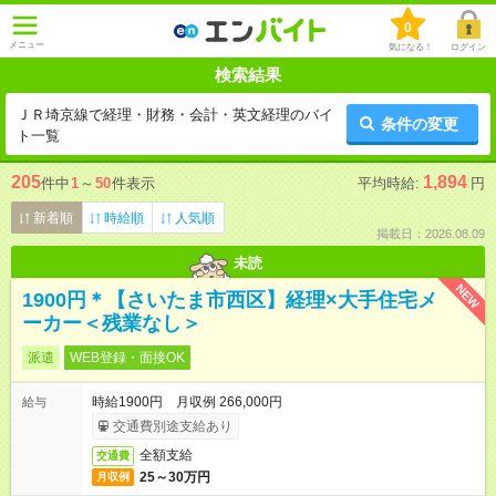
0
メニュー
気になる！
ログイン
検索結果
ＪＲ埼京線で経理・財務・会計・英文経理のバイ
条件の変更
ト一覧
205
1,894
件中
1
～
50
件表示
平均時給:
円
新着順
時給順
人気順
掲載日：2026.08.09
未読
NEW
1900円＊【さいたま市西区】経理×大手住宅メ
ーカー＜残業なし＞
派遣
WEB登録・面接OK
時給1900円 月収例 266,000円
給与
交通費別途支給あり
全額支給
交通費
25～30万円
月収例