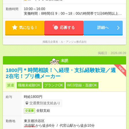
10:00～16:00
勤務時間
実働時間：8時間/日 9：00～18：00の時間帯で1日6時間以上、
週3日～OK
気になる！
応募する
詳細へ
掲載元企業名
ル・アンジェ株式会社
掲載日：2026.08.09
未読
NEW
1800円＊時間相談！＼経理・支払経験歓迎／週
2在宅！プリ機メーカー
派遣
職種未経験OK
ブランクOK
WEB登録・面接OK
時給1800円
給与
交通費別途支給あり
全額支給
交通費
東京都渋谷区
勤務地
渋谷駅
から徒歩6分
/
代官山駅から徒歩10分