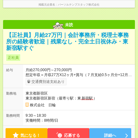
掲載元企業名
パーソルテンプスタッフ株式会社
未読
【正社員】月給27万円｜会計事務所・税理士事務
所の経験者歓迎｜残業なし・完全土日祝休み・東
新宿駅すぐ
正社員
月給270,000円～270,000円
給与
想定年収＝月収27万X12ヶ月+賞与（７月支給0.5ヶ月分+12月支
給0.5ヶ月分） 【試用期間】試用期間あり 試用期間の長さ：1週
交通費別途支給あり
間 雇用形態、給与は本採用時と同じです。
東京都新宿区
勤務地
東京都新宿区新宿（最寄り駅：東
新宿駅
）
株式会社 日輪
9:30～18:30
勤務時間
実働時間：8時間/日
気になる！
応募する
詳細へ