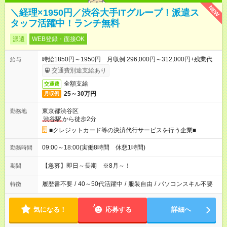
NEW
＼経理×1950円／渋谷大手ITグループ！派遣ス
タッフ活躍中！ランチ無料
派遣
WEB登録・面接OK
時給1850円～1950円 月収例 296,000円～312,000円+残業代
給与
交通費別途支給あり
全額支給
交通費
25～30万円
月収例
東京都渋谷区
勤務地
渋谷駅
から徒歩2分
■クレジットカード等の決済代行サービスを行う企業■
09:00～18:00(実働8時間 休憩1時間)
勤務時間
【急募】即日～長期 ※8月～！
期間
履歴書不要
/
40～50代活躍中
/
服装自由
/
パソコンスキル不要
特徴
気になる！
応募する
詳細へ