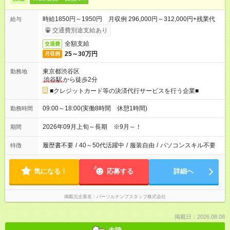
時給1850円～1950円 月収例 296,000円～312,000円+残業代
給与
交通費別途支給あり
全額支給
交通費
25～30万円
月収例
東京都渋谷区
勤務地
渋谷駅
から徒歩2分
■クレジットカード等の決済代行サービスを行う企業■
09:00～18:00(実働8時間 休憩1時間)
勤務時間
2026年09月上旬～長期 ※9月～！
期間
履歴書不要
/
40～50代活躍中
/
服装自由
/
パソコンスキル不要
特徴
気になる！
応募する
詳細へ
掲載元企業名
パーソルテンプスタッフ株式会社
掲載日：2026.08.08