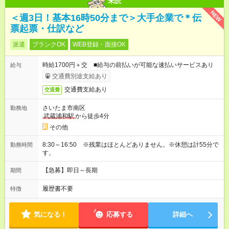
未読
NEW
＜週3日！基本16時50分まで＞大手企業で＊伝
票起票・仕訳など
派遣
ブランクOK
WEB登録・面接OK
時給1700円＋交 ■給与の前払いが可能な速払いサービスあり
給与
交通費別途支給あり
交通費支給あり
交通費
さいたま市南区
勤務地
武蔵浦和駅
から徒歩4分
その他
8:30～16:50 ※残業はほとんどありません。※休憩は計55分で
勤務時間
す。
【急募】即日～長期
期間
履歴書不要
特徴
気になる！
応募する
詳細へ