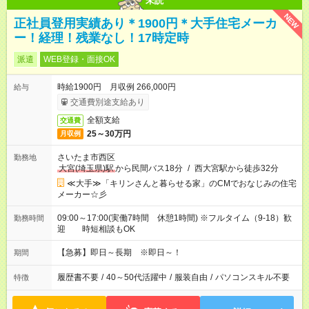
未読
NEW
正社員登用実績あり＊1900円＊大手住宅メーカ
ー！経理！残業なし！17時定時
派遣
WEB登録・面接OK
時給1900円 月収例 266,000円
給与
交通費別途支給あり
全額支給
交通費
25～30万円
月収例
さいたま市西区
勤務地
大宮(埼玉県)駅
から民間バス18分
/
西大宮駅から徒歩32分
≪大手≫「キリンさんと暮らせる家」のCMでおなじみの住宅
メーカー☆彡
09:00～17:00(実働7時間 休憩1時間) ※フルタイム（9-18）歓
勤務時間
迎 時短相談もOK
【急募】即日～長期 ※即日～！
期間
履歴書不要
/
40～50代活躍中
/
服装自由
/
パソコンスキル不要
特徴