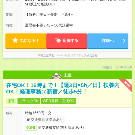
5H以上で相談OK！
【急募】即日～長期 ※8月～！
期間
履歴書不要
/
40～50代活躍中
特徴
気になる！
応募する
詳細へ
掲載元企業名
パーソルテンプスタッフ株式会社
掲載日：2026.08.08
未読
NEW
在宅OK！16時まで！【週3日×5h／日】扶養内
OK！経理事務@新宿／徒歩5分！
派遣
ブランクOK
WEB登録・面接OK
時給1550円＋交
給与
交通費別途支給あり
※交通費支給(弊社規定あり)
交通費