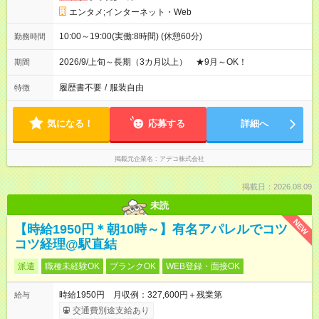
エンタメ;インターネット・Web
10:00～19:00(実働:8時間) (休憩60分)
勤務時間
2026/9/上旬～長期（3カ月以上） ★9月～OK！
期間
履歴書不要
/
服装自由
特徴
気になる！
応募する
詳細へ
掲載元企業名
アデコ株式会社
掲載日：2026.08.09
未読
NEW
【時給1950円＊朝10時～】有名アパレルでコツ
コツ経理@駅直結
派遣
職種未経験OK
ブランクOK
WEB登録・面接OK
時給1950円 月収例：327,600円＋残業第
給与
交通費別途支給あり