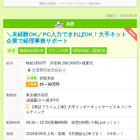
掲載元企業名
パーソルテンプスタッフ株式会社
掲載日：2026.08.09
未読
NEW
＼未経験OK／PC入力できればOK！大手ネット
企業で経理事務サポート
派遣
職種未経験OK
ブランクOK
WEB登録・面接OK
時給1850円 月収例 296,000円+残業代
給与
交通費別途支給あり
全額支給
交通費
25～30万円
月収例
東京都渋谷区
勤務地
渋谷駅
から徒歩5分
【東証プライム上場】大手インターネットサービス＆コンサ
ルティング
09:30～18:30(実働8時間 休憩1時間) ※朝はゆっくり！
勤務時間
2026年09月上旬～長期 8月開始もOKです！ ※9月～！
期間