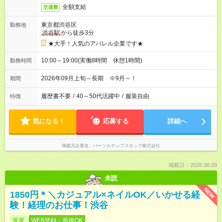
全額支給
交通費
東京都渋谷区
勤務地
渋谷駅
から徒歩3分
★大手！人気のアパレル企業です★
10:00～19:00(実働8時間 休憩1時間)
勤務時間
2026年09月上旬～長期 ※9月～！
期間
履歴書不要
/
40～50代活躍中
/
服装自由
特徴
気になる！
応募する
詳細へ
掲載元企業名
パーソルテンプスタッフ株式会社
掲載日：2026.08.09
未読
NEW
1850円＊＼カジュアル×ネイルOK／いかせる経
験！経理のお仕事！渋谷
派遣
WEB登録・面接OK