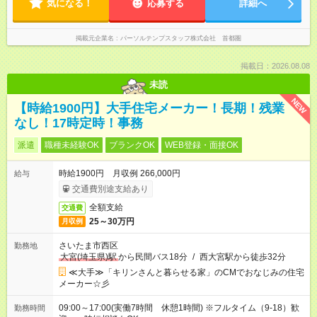
気になる！
応募する
詳細へ
掲載元企業名
パーソルテンプスタッフ株式会社 首都圏
掲載日：2026.08.08
未読
NEW
【時給1900円】大手住宅メーカー！長期！残業
なし！17時定時！事務
派遣
職種未経験OK
ブランクOK
WEB登録・面接OK
時給1900円 月収例 266,000円
給与
交通費別途支給あり
全額支給
交通費
25～30万円
月収例
さいたま市西区
勤務地
大宮(埼玉県)駅
から民間バス18分
/
西大宮駅から徒歩32分
≪大手≫「キリンさんと暮らせる家」のCMでおなじみの住宅
メーカー☆彡
09:00～17:00(実働7時間 休憩1時間) ※フルタイム（9-18）歓
勤務時間