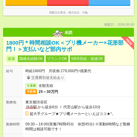
掲載元企業名
株式会社 日輪
掲載日：2026.08.08
未読
NEW
1800円＊時間相談OK＜プリ機メーカー×花形部
門！＞支払いなど部内サポ
派遣
職種未経験OK
ブランクOK
WEB登録・面接OK
時給1800円 月収例 279,000円+残業代
給与
交通費別途支給あり
全額支給
交通費
25～30万円
月収例
東京都渋谷区
勤務地
渋谷駅
から徒歩6分
/
代官山駅から徒歩10分
超大手グループ★プリ機メーカーといえばココ★*。
09:30～18:00(実働7時間45分 休憩45分) ※実動6時間など勤務
勤務時間
時間は相談可能です！