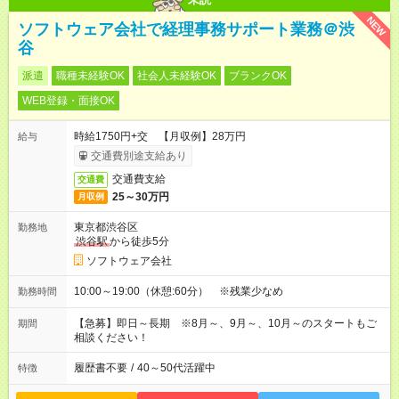
NEW
ソフトウェア会社で経理事務サポート業務＠渋
谷
派遣
職種未経験OK
社会人未経験OK
ブランクOK
WEB登録・面接OK
時給1750円+交 【月収例】28万円
給与
交通費別途支給あり
交通費支給
交通費
25～30万円
月収例
東京都渋谷区
勤務地
渋谷駅
から徒歩5分
ソフトウェア会社
10:00～19:00（休憩:60分） ※残業少なめ
勤務時間
【急募】即日～長期 ※8月～、9月～、10月～のスタートもご
期間
相談ください！
履歴書不要
/
40～50代活躍中
特徴