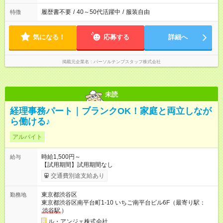
履歴書不要
/
40～50代活躍中
/
服装自由
特徴
気になる！
応募する
詳細へ
掲載元企業名
パーソルテンプスタッフ株式会社
未読
経理事務パート｜ブランクOK！家庭と両立しなが
ら働ける♪
アルバイト
時給1,500円～
給与
【試用期間】試用期間なし
交通費別途支給あり
東京都渋谷区
勤務地
東京都渋谷区南平台町1-10 いちご南平台ビル6F（最寄り駅：
渋谷駅
）
ル・アンジェ株式会社