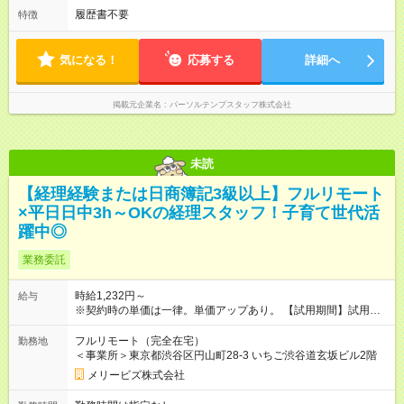
履歴書不要
特徴
気になる！
応募する
詳細へ
掲載元企業名
パーソルテンプスタッフ株式会社
未読
【経理経験または日商簿記3級以上】フルリモート
×平日日中3h～OKの経理スタッフ！子育て世代活
躍中◎
業務委託
時給1,232円～
給与
※契約時の単価は一律。単価アップあり。 【試用期間】試用期
間なし
フルリモート（完全在宅）
勤務地
＜事業所＞東京都渋谷区円山町28-3 いちご渋谷道玄坂ビル2階
メリービズ株式会社