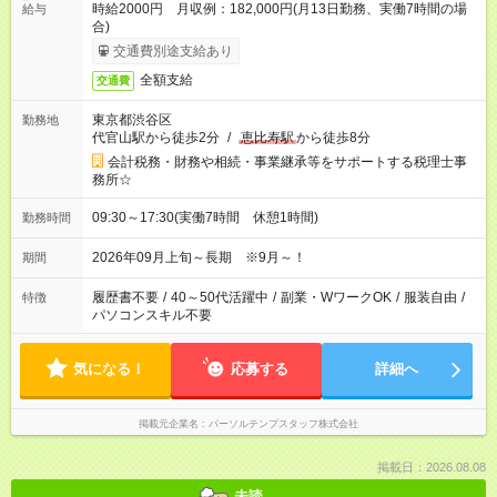
時給2000円 月収例：182,000円(月13日勤務、実働7時間の場
給与
合)
交通費別途支給あり
全額支給
交通費
東京都渋谷区
勤務地
代官山駅から徒歩2分
/
恵比寿駅
から徒歩8分
会計税務・財務や相続・事業継承等をサポートする税理士事
務所☆
09:30～17:30(実働7時間 休憩1時間)
勤務時間
2026年09月上旬～長期 ※9月～！
期間
履歴書不要
/
40～50代活躍中
/
副業・WワークOK
/
服装自由
/
特徴
パソコンスキル不要
気になる！
応募する
詳細へ
掲載元企業名
パーソルテンプスタッフ株式会社
掲載日：2026.08.08
未読