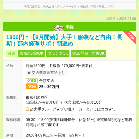
掲載元企業名
株式会社スタッフサービス（神奈川・千葉・埼玉エリア）
掲載日：2026.08.09
未読
NEW
1800円＊【9月開始】大手！服装など自由！長
期！部内経理サポ！朝遅め
派遣
職種未経験OK
ブランクOK
WEB登録・面接OK
時給1800円 月収例 279,000円+残業代
給与
交通費別途支給あり
全額支給
交通費
25～30万円
月収例
東京都渋谷区
勤務地
渋谷駅
から徒歩6分
/
代官山駅から徒歩10分
超大手グループ★プリ機メーカーといえばココ★*。
09:30～18:00(実働7時間45分 休憩45分) ※実動6時間など勤務
勤務時間
時間は相談可能です！
2026年09月上旬～長期 ※9月～！
期間