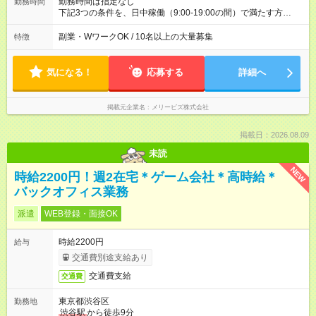
勤務時間は指定なし
勤務時間
下記3つの条件を、日中稼働（9:00-19:00の間）で満たす方
・ 週あたり【平日3日】 以上 ・1日あたり【連続3時間】 以上
・週合計【15時間】以上 ※月末月初につきましては、業務の性
副業・WワークOK / 10名以上の大量募集
特徴
質上、週4～5日程度の稼働となる見込みです。
気になる！
応募する
詳細へ
掲載元企業名
メリービズ株式会社
掲載日：2026.08.09
未読
NEW
時給2200円！週2在宅＊ゲーム会社＊高時給＊
バックオフィス業務
派遣
WEB登録・面接OK
時給2200円
給与
交通費別途支給あり
交通費支給
交通費
東京都渋谷区
勤務地
渋谷駅
から徒歩9分