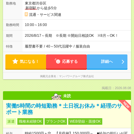
東京都渋谷区
勤務地
新宿駅
から徒歩5分
流通・サービス関連
10:00～16:00
勤務時間
2026/8/17～長期 ※長期 ※開始日相談OK ※8月～OK！
期間
履歴書不要
/
40～50代活躍中
/
服装自由
特徴
気になる！
応募する
詳細へ
掲載元企業名
マンパワーグループ株式会社
掲載日：2026.08.08
未読
NEW
実働5時間の時短勤務＊土日祝お休み＊経理のサ
ポート業務
派遣
職種未経験OK
ブランクOK
WEB登録・面接OK
時給1500円＋交 【月収例】150,000円～ ■給与の前払いが可
給与