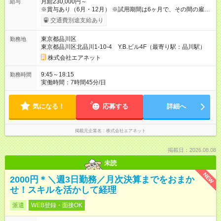
月給230,000円～
給与
※賞与あり（6月・12月） ※試用期間は6ヶ月で、その間の雇用
形態は契約社員です。そのほかの条件に変更はありません。
交通費別途支給あり
【試用期間】試用期間あり 試用期間の長さ：6ヶ月 ※ 雇用形態
と給与に、本採用時と異なる部分があります。 雇用形態：中途
東京都品川区
勤務地
採用（契約社員） 給与：本採用時と同じです。
東京都品川区北品川1-10-4 Y.B.ビル4F（最寄り駅：品川駅）
株式会社エアネット
9:45～18:15
勤務時間
実働時間：7時間45分/日
気になる！
応募する
詳細へ
掲載元企業名
株式会社エアネット
掲載日：2026.08.08
未読
NEW
2000円＊＼週3日勤務／月次決算までをおまか
せ！スキルを活かして経理
派遣
WEB登録・面接OK