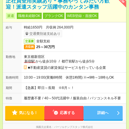
正社員登用実績あり＊事務やってみたい方歓
迎！派遣スタッフ活躍中のカンタン事務
派遣
職種未経験OK
ブランクOK
WEB登録・面接OK
時給1650円 月収例 264,000円
給与
交通費別途支給あり
全額支給
交通費
25～30万円
月収例
東京都新宿区
勤務地
新宿駅
から徒歩10分
/
都庁前駅から徒歩5分
■不動産賃貸の家賃保証サービスを行っている企業
10:00～19:00(実働8時間 休憩1時間) ※⇒9時～18時もOK
勤務時間
【急募】即日～長期 ※8月～！
期間
履歴書不要
/
40～50代活躍中
/
服装自由
/
パソコンスキル不要
特徴
気になる！
応募する
詳細へ
掲載元企業名
パーソルテンプスタッフ株式会社