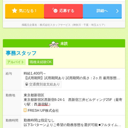
気になる！
応募する
詳細へ
掲載元企業名
株式会社スタッフサービス（神奈川・千葉・埼玉エリア）
未読
事務スタッフ
アルバイト
職種未経験OK
時給1,400円～
給与
【試用期間】試用期間あり 試用期間の長さ：2ヶ月 雇用形態、
給与は本採用時と同じです。
交通費別途支給あり
東京都新宿区
勤務地
東京都新宿区西新宿6-24-1 西新宿三井ビルディング25F（最寄
り駅：西
新宿駅
）
FRESH UP株式会社
勤務時間は指定なし
勤務時間
以下3パターンよりご希望の勤務形態を選択可能 ■フルタイム勤