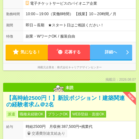
電子チケットサービスのパイオニア企業
10:00～19:00（実働8時間） 【残業】10～20時間／月
勤務時間
即日～長期 ★スタート日はご相談ください！
期間
副業・WワークOK
/
服装自由
特徴
気になる！
応募する
詳細へ
掲載元企業名
株式会社キャリアデザインセンター
掲載日：2026.08.07
未読
NEW
【高時給2500円！】新設ポジション！建築関連
の経験者求ム＠2名
派遣
職種未経験OK
ブランクOK
WEB登録・面接OK
時給2500円 月収例 387,500円+残業代
給与
交通費別途支給あり