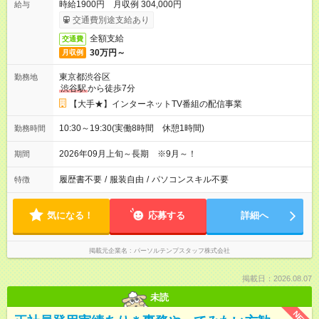
時給1900円 月収例 304,000円
給与
交通費別途支給あり
全額支給
交通費
30万円～
月収例
東京都渋谷区
勤務地
渋谷駅
から徒歩7分
【大手★】インターネットTV番組の配信事業
10:30～19:30(実働8時間 休憩1時間)
勤務時間
2026年09月上旬～長期 ※9月～！
期間
履歴書不要
/
服装自由
/
パソコンスキル不要
特徴
気になる！
応募する
詳細へ
掲載元企業名
パーソルテンプスタッフ株式会社
掲載日：2026.08.07
未読
NEW