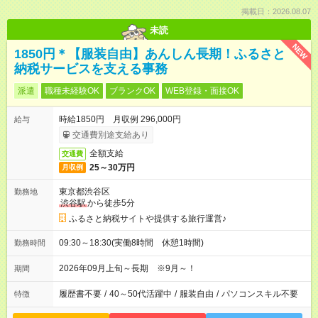
掲載日：2026.08.07
未読
NEW
1850円＊【服装自由】あんしん長期！ふるさと
納税サービスを支える事務
派遣
職種未経験OK
ブランクOK
WEB登録・面接OK
時給1850円 月収例 296,000円
給与
交通費別途支給あり
全額支給
交通費
25～30万円
月収例
東京都渋谷区
勤務地
渋谷駅
から徒歩5分
ふるさと納税サイトや提供する旅行運営♪
09:30～18:30(実働8時間 休憩1時間)
勤務時間
2026年09月上旬～長期 ※9月～！
期間
履歴書不要
/
40～50代活躍中
/
服装自由
/
パソコンスキル不要
特徴