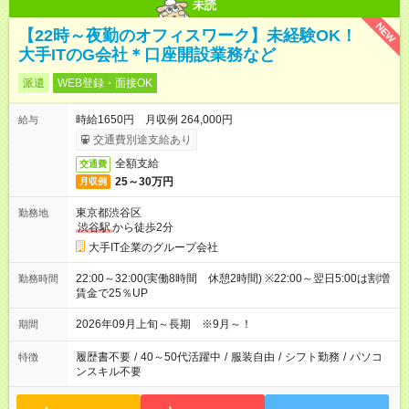
未読
NEW
【22時～夜勤のオフィスワーク】未経験OK！
大手ITのG会社＊口座開設業務など
派遣
WEB登録・面接OK
時給1650円 月収例 264,000円
給与
交通費別途支給あり
全額支給
交通費
25～30万円
月収例
東京都渋谷区
勤務地
渋谷駅
から徒歩2分
大手IT企業のグループ会社
22:00～32:00(実働8時間 休憩2時間) ※22:00～翌日5:00は割増
勤務時間
賃金で25％UP
2026年09月上旬～長期 ※9月～！
期間
履歴書不要
/
40～50代活躍中
/
服装自由
/
シフト勤務
/
パソコ
特徴
ンスキル不要