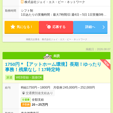
株式会社ジェイ・エス・ビー・ネットワーク
シフト制
勤務時間
1日あたりの実働時間：最大7時間/日 週4日～5日 1日実働5時間
～（30～60分休憩あり） ※応相談 10～3月は繁忙期の為、土日
祝出勤できる方大歓迎です！ ※4～9月は水曜・日曜が定休日で
気になる！
す。 1ヶ月毎にシフトの希望をお伺いしますのでプライベートも
応募する
詳細へ
しっかり確保できます！
掲載元企業名
株式会社ジェイ・エス・ビー・ネットワーク
掲載日：2026.08.07
未読
NEW
1750円＊【アットホーム環境】長期！ゆったり
事務！残業なし！17時定時
派遣
WEB登録・面接OK
時給1750円～1800円 月収例 245,000円～252,000円
給与
交通費別途支給あり
全額支給
交通費
20～25万円
月収例