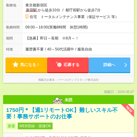
東京都新宿区
勤務地
新宿駅
から徒歩10分
/
都庁前駅から徒歩7分
住宅 トータルメンテナンス事業（保証サービス 等）
09:00～18:00(実働8時間 休憩1時間)
勤務時間
【急募】即日～長期 ※8月～！
期間
履歴書不要
/
40～50代活躍中
/
服装自由
特徴
気になる！
応募する
詳細へ
掲載元企業名
パーソルテンプスタッフ株式会社
掲載日：2026.08.07
未読
NEW
1750円＊【週1リモートOK】難しいスキル不
要！事務サポートのお仕事
派遣
WEB登録・面接OK