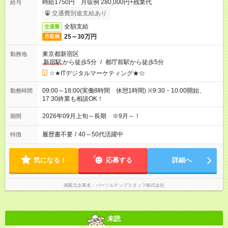
時給1750円 月収例 280,000円+残業代
給与
交通費別途支給あり
全額支給
交通費
25～30万円
月収例
東京都新宿区
勤務地
新宿駅
から徒歩5分
/
都庁前駅から徒歩5分
☆★ITデジタルマーケティング★☆
09:00～18:00(実働8時間 休憩1時間) ※9:30・10:00開始、
勤務時間
17:30終業も相談OK！
2026年09月上旬～長期 ※9月～！
期間
履歴書不要
/
40～50代活躍中
特徴
気になる！
応募する
詳細へ
掲載元企業名
パーソルテンプスタッフ株式会社
未読