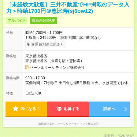
［未経験大歓迎］三井不動産でHP掲載のデータ入
力＞時給1700円＠恵比寿(sj6ow12)
アルバイト
職種未経験OK
時給1,700円～1,700円
給与
月収例：249900円 【試用期間】試用期間なし
交通費別途支給あり
東京都渋谷区
勤務地
東京都渋谷区（最寄り駅：恵比寿）
パーソルマーケティング株式会社
930～17:30
勤務時間
実働時間：7時間/日 土日含む週5日勤務 ※火、水は固定でお休み
実働8時間（休憩60分）
日払いOK
特徴
気になる！
応募する
詳細へ
掲載元企業名
パーソルマーケティング株式会社
掲載日：2026.08.07