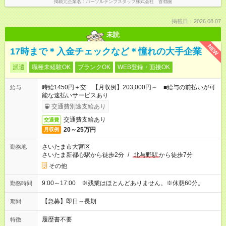
掲載元企業名
パーソルテンプスタッフ株式会社 首都圏
掲載日：2026.08.07
未読
NEW
17時まで＊入金チェックなど＊憧れの大手企業
派遣
職種未経験OK
ブランクOK
WEB登録・面接OK
時給1450円＋交 【月収例】203,000円～ ■給与の前払いが可
給与
能な速払いサービスあり
交通費別途支給あり
交通費支給あり
交通費
20～25万円
月収例
さいたま市大宮区
勤務地
さいたま新都心駅から徒歩2分
/
北与野駅
から徒歩7分
その他
9:00～17:00 ※残業はほとんどありません。※休憩60分。
勤務時間
【急募】即日～長期
期間
履歴書不要
特徴