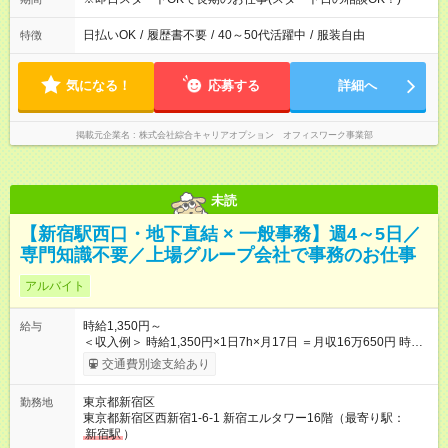
日払いOK
/
履歴書不要
/
40～50代活躍中
/
服装自由
特徴
気になる！
応募する
詳細へ
掲載元企業名
株式会社綜合キャリアオプション オフィスワーク事業部
未読
【新宿駅西口・地下直結 × 一般事務】週4～5日／
専門知識不要／上場グループ会社で事務のお仕事
アルバイト
時給1,350円～
給与
＜収入例＞ 時給1,350円×1日7h×月17日 ＝月収16万650円 時給
1,350円×1日7h×月22日 ＝月収20万7900円 【試用期間】試用期
交通費別途支給あり
間あり 試用期間の長さ：3ヶ月 雇用形態、給与は本採用時と同
じです。
東京都新宿区
勤務地
東京都新宿区西新宿1-6-1 新宿エルタワー16階（最寄り駅：
新宿駅
）