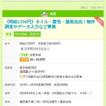
掲載日：2026.08.07
未読
NEW
《時給1700円》ネイル・髪色・服装自由！物件
調査やデータ入力など事務
派遣
WEB登録・面接OK
時給1700円 月収例 238,000円
給与
交通費別途支給あり
全額支給
交通費
20～25万円
月収例
東京都新宿区
勤務地
新宿駅
から徒歩8分
ITで高齢社会の課題解決の推進を進める企業★
10:00～18:00(実働7時間 休憩1時間)
勤務時間
2026年09月上旬～長期 8月開始も可能です ※9月～！
期間
履歴書不要
/
40～50代活躍中
/
服装自由
特徴