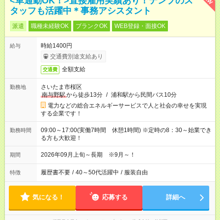
<車通勤OK！>直接雇用実績あり！テンプのス
タッフも活躍中＊事務アシスタント
派遣
職種未経験OK
ブランクOK
WEB登録・面接OK
時給1400円
給与
交通費別途支給あり
全額支給
交通費
さいたま市桜区
勤務地
南与野駅
から徒歩13分
/
浦和駅から民間バス10分
電力などの総合エネルギーサービスで人と社会の幸せを実現
する企業です！
09:00～17:00(実働7時間 休憩1時間) ※定時の8：30～始業でき
勤務時間
る方も大歓迎！
2026年09月上旬～長期 ※9月～！
期間
履歴書不要
/
40～50代活躍中
/
服装自由
特徴
気になる！
応募する
詳細へ