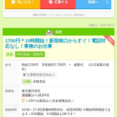
気になる！
応募する
詳細へ
掲載元企業名
パーソルテンプスタッフ株式会社
掲載日：2026.08.07
未読
NEW
1700円＊10時開始！新宿南口からすぐ！電話対
応なし！事務のお仕事
派遣
WEB登録・面接OK
時給1700円 月収例267,750円 + 残業代 （21日就業の場
給与
合）
交通費別途支給あり
全額支給
交通費
東京都渋谷区
勤務地
新宿駅
から徒歩5分
＼CMでお馴染み☆生命保険会社／
10:00～17:30(実働6時間30分 休憩1時間) ※開始時間相談でき
勤務時間
ます→9:00開始、9:30開始もOKです！