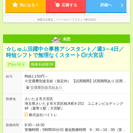
気になる！
応募する
詳細へ
掲載元企業名
パーソルテンプスタッフ株式会社
未読
☆しゅふ活躍中☆事務アシスタント／週3～4日／
時短シフトで無理なくスタート◎/大宮店
アルバイト
職種未経験OK
時給1,150円～
給与
※交通費別途支給（規定内） 【試用期間】試用期間あり 試用期
間の長さ：2ヶ月 雇用形態、給与は本採用時と同じです。
交通費別途支給あり
さいたま市大宮区
勤務地
埼玉県さいたま市大宮区桜木町4-252 ユニオンビルディング
8F（最寄り駅：大宮駅）
株式会社バイトレ
9:30～16:30
勤務時間
実働時間：5時間30分/日 最短勤務時間 9：30～16：00（実働