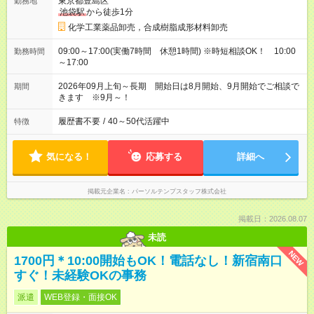
東京都豊島区
勤務地
池袋駅
から徒歩1分
化学工業薬品卸売，合成樹脂成形材料卸売
09:00～17:00(実働7時間 休憩1時間) ※時短相談OK！ 10:00
勤務時間
～17:00
2026年09月上旬～長期 開始日は8月開始、9月開始でご相談で
期間
きます ※9月～！
履歴書不要
/
40～50代活躍中
特徴
気になる！
応募する
詳細へ
掲載元企業名
パーソルテンプスタッフ株式会社
掲載日：2026.08.07
未読
NEW
1700円＊10:00開始もOK！電話なし！新宿南口
すぐ！未経験OKの事務
派遣
WEB登録・面接OK