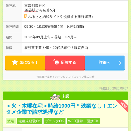
東京都渋谷区
勤務地
渋谷駅
から徒歩5分
ふるさと納税サイトや提供する旅行運営♪
09:30～18:30(実働8時間 休憩1時間)
勤務時間
2026年09月上旬～長期 ※9月～！
期間
履歴書不要
/
40～50代活躍中
/
服装自由
特徴
気になる！
応募する
詳細へ
掲載元企業名
パーソルテンプスタッフ株式会社
掲載日：2026.08.07
未読
NEW
＜火・木曜在宅＞時給1900円＊残業なし！エン
タメ企業で請求処理など
派遣
職種未経験OK
ブランクOK
WEB登録・面接OK