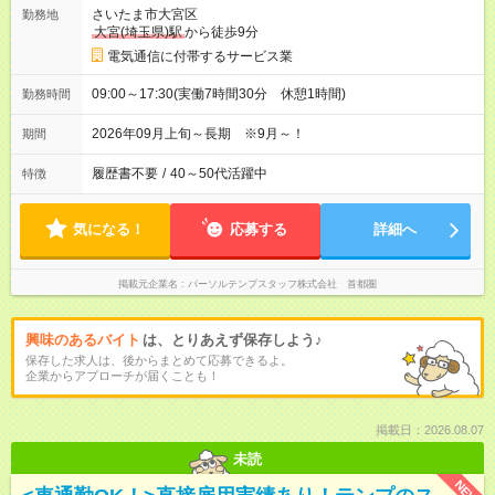
さいたま市大宮区
勤務地
大宮(埼玉県)駅
から徒歩9分
電気通信に付帯するサービス業
09:00～17:30(実働7時間30分 休憩1時間)
勤務時間
2026年09月上旬～長期 ※9月～！
期間
履歴書不要
/
40～50代活躍中
特徴
気になる！
応募する
詳細へ
掲載元企業名
パーソルテンプスタッフ株式会社 首都圏
興味のあるバイト
は、とりあえず保存しよう♪
保存した求人は、後からまとめて応募できるよ。
企業からアプローチが届くことも！
掲載日：2026.08.07
未読
NEW