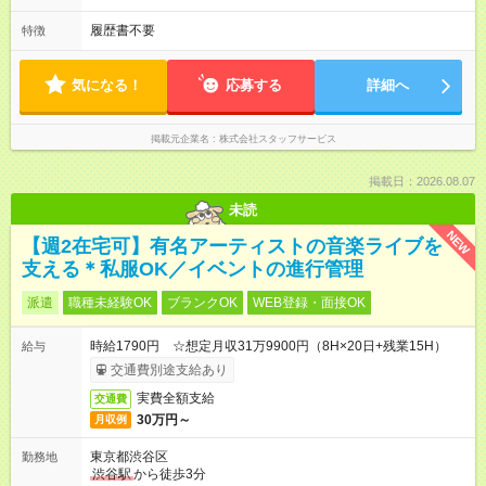
履歴書不要
特徴
気になる！
応募する
詳細へ
掲載元企業名
株式会社スタッフサービス
掲載日：2026.08.07
未読
NEW
【週2在宅可】有名アーティストの音楽ライブを
支える＊私服OK／イベントの進行管理
派遣
職種未経験OK
ブランクOK
WEB登録・面接OK
時給1790円 ☆想定月収31万9900円（8H×20日+残業15H）
給与
交通費別途支給あり
実費全額支給
交通費
30万円～
月収例
東京都渋谷区
勤務地
渋谷駅
から徒歩3分