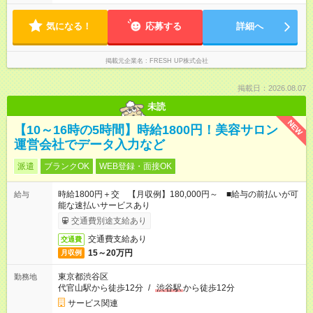
務 9:00～18:00／実働8時間 ■時短勤務 9:30～16:30／実働6時間
■変則時短勤務 週5日勤務日のうち… 週1～2日は時短、他曜日は
気になる！
フルタイム等変則的に働くことが可能 ※週5日出社をお願いして
応募する
詳細へ
おります。勤務時間帯については調整いたします。
掲載元企業名
FRESH UP株式会社
掲載日：2026.08.07
未読
NEW
【10～16時の5時間】時給1800円！美容サロン
運営会社でデータ入力など
派遣
ブランクOK
WEB登録・面接OK
時給1800円＋交 【月収例】180,000円～ ■給与の前払いが可
給与
能な速払いサービスあり
交通費別途支給あり
交通費支給あり
交通費
15～20万円
月収例
東京都渋谷区
勤務地
代官山駅から徒歩12分
/
渋谷駅
から徒歩12分
サービス関連