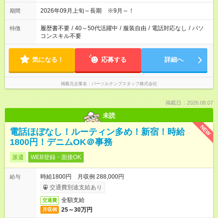
2026年09月上旬～長期 ※9月～！
期間
履歴書不要
/
40～50代活躍中
/
服装自由
/
電話対応なし
/
パソ
特徴
コンスキル不要
気になる！
応募する
詳細へ
掲載元企業名
パーソルテンプスタッフ株式会社
掲載日：2026.08.07
未読
NEW
電話ほぼなし！ルーティン多め！新宿！時給
1800円！デニムOK＠事務
派遣
WEB登録・面接OK
時給1800円 月収例 288,000円
給与
交通費別途支給あり
全額支給
交通費
25～30万円
月収例