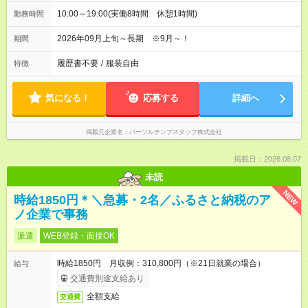
10:00～19:00(実働8時間 休憩1時間)
勤務時間
2026年09月上旬～長期 ※9月～！
期間
履歴書不要
/
服装自由
特徴
気になる！
応募する
詳細へ
掲載元企業名
パーソルテンプスタッフ株式会社
掲載日：2026.08.07
未読
NEW
時給1850円＊＼急募・2名／ふるさと納税のア
ノ企業で事務
派遣
WEB登録・面接OK
時給1850円 月収例：310,800円（※21日就業の場合）
給与
交通費別途支給あり
全額支給
交通費