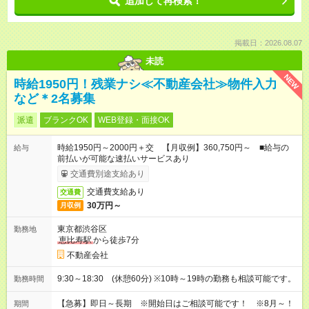
追加して再検索！
掲載日：2026.08.07
未読
NEW
時給1950円！残業ナシ≪不動産会社≫物件入力
など＊2名募集
派遣
ブランクOK
WEB登録・面接OK
時給1950円～2000円＋交 【月収例】360,750円～ ■給与の
給与
前払いが可能な速払いサービスあり
交通費別途支給あり
交通費支給あり
交通費
30万円～
月収例
東京都渋谷区
勤務地
恵比寿駅
から徒歩7分
不動産会社
9:30～18:30 (休憩60分) ※10時～19時の勤務も相談可能です。
勤務時間
【急募】即日～長期 ※開始日はご相談可能です！ ※8月～！
期間