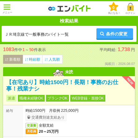
0
メニュー
気になる！
ログイン
検索結果
条件の変更
ＪＲ埼京線で一般事務のバイト一覧
1083
1,738
件中
1
～
50
件表示
平均時給:
円
新着順
時給順
人気順
掲載日：2026.08.07
未読
NEW
【在宅あり】時給1500円！長期！事務のお仕
事！残業ナシ
派遣
職種未経験OK
ブランクOK
WEB登録・面接OK
時給1500円 月収例 225,000円
給与
交通費別途支給あり
全額支給
交通費
20～25万円
月収例