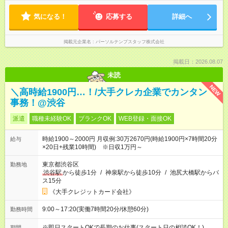
気になる！
応募する
詳細へ
掲載元企業名
パーソルテンプスタッフ株式会社
掲載日：2026.08.07
未読
NEW
＼高時給1900円…！/大手クレカ企業でカンタン
事務！@渋谷
派遣
職種未経験OK
ブランクOK
WEB登録・面接OK
時給1900～2000円 月収例:30万2670円(時給1900円×7時間20分
給与
×20日+残業10時間) ※日収1万円～
東京都渋谷区
勤務地
渋谷駅
から徒歩1分
/
神泉駅から徒歩10分
/
池尻大橋駅からバ
ス15分
《大手クレジットカード会社》
9:00～17:20(実働7時間20分/休憩60分)
勤務時間
※即日スタートOKで長期のお仕事(スタート日の相談OK！)
期間