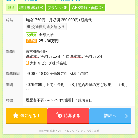
派遣
職種未経験OK
ブランクOK
WEB登録・面接OK
時給1750円 月収例 280,000円+残業代
給与
交通費別途支給あり
全額支給
交通費
25～30万円
月収例
東京都新宿区
勤務地
新宿駅
から徒歩15分
/
西
新宿駅
から徒歩5分
大和リビング株式会社
09:00～18:00(実働8時間 休憩1時間)
勤務時間
2026年09月上旬～長期 （8月開始希望の方も歓迎） ※9月
期間
～！
履歴書不要
/
40～50代活躍中
/
服装自由
特徴
気になる！
応募する
詳細へ
掲載元企業名
パーソルテンプスタッフ株式会社