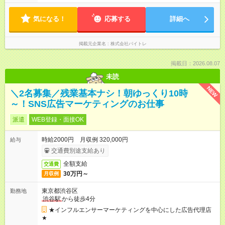
5.5時間） 9：30～16：30（実働6時間）、9：30～17：00（実
働6.5時間）など勤務時間選択可 ※週4日～相談可
気になる！
応募する
詳細へ
掲載元企業名
株式会社バイトレ
掲載日：2026.08.07
未読
NEW
＼2名募集／残業基本ナシ！朝ゆっくり10時
～！SNS広告マーケティングのお仕事
派遣
WEB登録・面接OK
時給2000円 月収例 320,000円
給与
交通費別途支給あり
全額支給
交通費
30万円～
月収例
東京都渋谷区
勤務地
渋谷駅
から徒歩4分
★インフルエンサーマーケティングを中心にした広告代理店
★