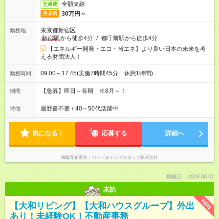
全額支給
交通費
30万円～
月収例
東京都新宿区
勤務地
新宿駅
から徒歩4分
/
都庁前駅から徒歩4分
【エネルギー開発・エコ・省エネ】より良い日本の未来を考
える財団法人！
09:00～17:45(実働7時間45分 休憩1時間)
勤務時間
【急募】即日～長期 ※8月～！
期間
履歴書不要
/
40～50代活躍中
特徴
気になる！
応募する
詳細へ
掲載元企業名
パーソルテンプスタッフ株式会社
掲載日：2026.08.07
未読
NEW
【大和リビング】【大和ハウスグループ】外出
あり！未経験OK！不動産事務