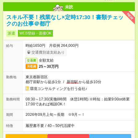
未読
NEW
スキル不要！残業なし×定時17:30！書類チェッ
クのお仕事＠都庁
派遣
WEB登録・面接OK
時給1650円 月収例 264,000円
給与
交通費別途支給あり
全額支給
交通費
25～30万円
月収例
東京都新宿区
勤務地
都庁前駅から徒歩1分
/
新宿駅
から徒歩10分
環境コンサルティングを行う会社♪
08:30～17:30(実働8時間 休憩1時間) ※時短：始業9:00or終業
勤務時間
17:00であれば相談OK！
2026年09月上旬～長期 ※9月～！
期間
履歴書不要
/
40～50代活躍中
特徴