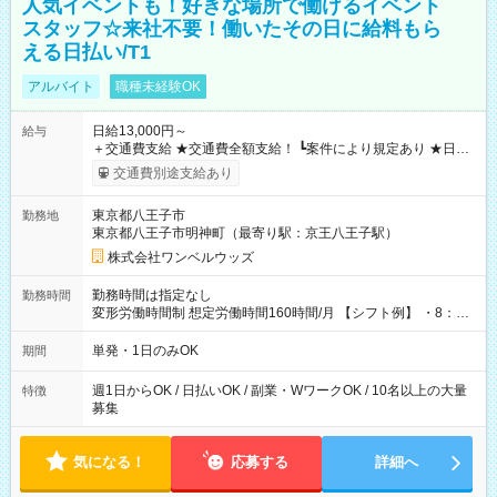
人気イベントも！好きな場所で働けるイベント
スタッフ☆来社不要！働いたその日に給料もら
える日払い/T1
アルバイト
職種未経験OK
日給13,000円～
給与
＋交通費支給 ★交通費全額支給！ ┗案件により規定あり ★日払
いOK！（規定あり） ┗働いたその日に現金GET♪ お仕事後はコ
交通費別途支給あり
ンビニATMから 日払い分を引き落とせます！ 【試用期間】試
用期間なし
東京都八王子市
勤務地
東京都八王子市明神町（最寄り駅：京王八王子駅）
株式会社ワンベルウッズ
勤務時間は指定なし
勤務時間
変形労働時間制 想定労働時間160時間/月 【シフト例】 ・8：00
～21：00
単発・1日のみOK
期間
週1日からOK / 日払いOK / 副業・WワークOK / 10名以上の大量
特徴
募集
気になる！
応募する
詳細へ