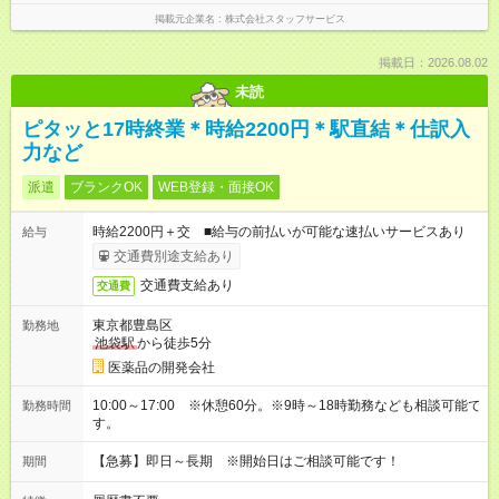
掲載元企業名
株式会社スタッフサービス
掲載日：2026.08.02
未読
ピタッと17時終業＊時給2200円＊駅直結＊仕訳入
力など
派遣
ブランクOK
WEB登録・面接OK
時給2200円＋交 ■給与の前払いが可能な速払いサービスあり
給与
交通費別途支給あり
交通費支給あり
交通費
東京都豊島区
勤務地
池袋駅
から徒歩5分
医薬品の開発会社
10:00～17:00 ※休憩60分。※9時～18時勤務なども相談可能で
勤務時間
す。
【急募】即日～長期 ※開始日はご相談可能です！
期間