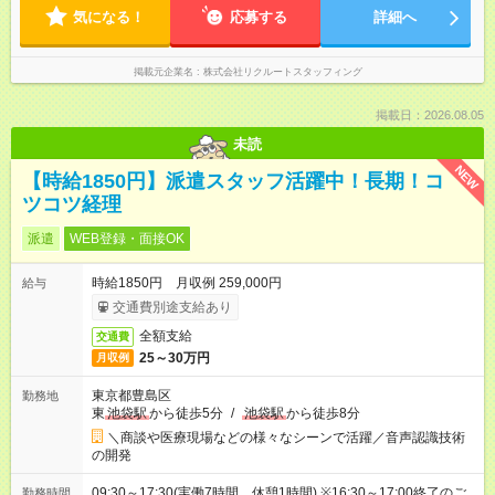
気になる！
応募する
詳細へ
掲載元企業名
株式会社リクルートスタッフィング
掲載日：2026.08.05
未読
NEW
【時給1850円】派遣スタッフ活躍中！長期！コ
ツコツ経理
派遣
WEB登録・面接OK
時給1850円 月収例 259,000円
給与
交通費別途支給あり
全額支給
交通費
25～30万円
月収例
東京都豊島区
勤務地
東
池袋駅
から徒歩5分
/
池袋駅
から徒歩8分
＼商談や医療現場などの様々なシーンで活躍／音声認識技術
の開発
09:30～17:30(実働7時間 休憩1時間) ※16:30～17:00終了のご
勤務時間