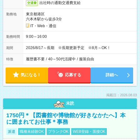
出社時の通勤交通費支給
交通費
東京都港区
勤務地
六本木駅から徒歩3分
IT・Web・通信
9:00～16:00
勤務時間
2026/8/17～長期 ※長期更新予定 ※8月～OK！
期間
履歴書不要
/
40～50代活躍中
/
服装自由
特徴
気になる！
応募する
詳細へ
掲載日：2026.08.03
未読
1750円＊【図書館や博物館が好きなかたへ】本
に囲まれてお仕事＊事務
派遣
職種未経験OK
ブランクOK
WEB登録・面接OK