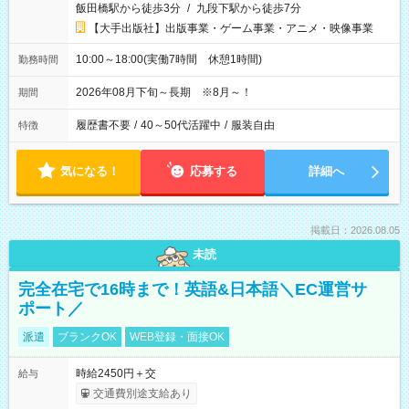
飯田橋駅から徒歩3分
/
九段下駅から徒歩7分
【大手出版社】出版事業・ゲーム事業・アニメ・映像事業
10:00～18:00(実働7時間 休憩1時間)
勤務時間
2026年08月下旬～長期 ※8月～！
期間
履歴書不要
/
40～50代活躍中
/
服装自由
特徴
気になる！
応募する
詳細へ
掲載日：2026.08.05
未読
完全在宅で16時まで！英語&日本語＼EC運営サ
ポート／
派遣
ブランクOK
WEB登録・面接OK
時給2450円＋交
給与
交通費別途支給あり