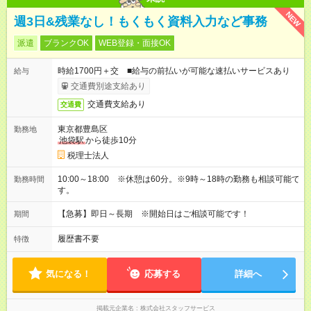
NEW
週3日&残業なし！もくもく資料入力など事務
派遣
ブランクOK
WEB登録・面接OK
時給1700円＋交 ■給与の前払いが可能な速払いサービスあり
給与
交通費別途支給あり
交通費支給あり
交通費
東京都豊島区
勤務地
池袋駅
から徒歩10分
税理士法人
10:00～18:00 ※休憩は60分。※9時～18時の勤務も相談可能で
勤務時間
す。
【急募】即日～長期 ※開始日はご相談可能です！
期間
履歴書不要
特徴
気になる！
応募する
詳細へ
掲載元企業名
株式会社スタッフサービス