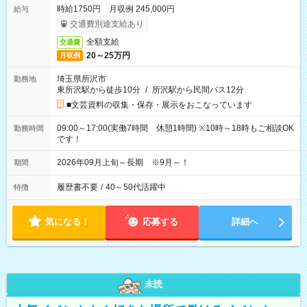
時給1750円 月収例 245,000円
給与
交通費別途支給あり
全額支給
交通費
20～25万円
月収例
埼玉県所沢市
勤務地
東所沢駅から徒歩10分
/
所沢駅から民間バス12分
■文芸資料の収集・保存・展示をおこなっています
09:00～17:00(実働7時間 休憩1時間) ※10時～18時もご相談OK
勤務時間
です！
2026年09月上旬～長期 ※9月～！
期間
履歴書不要
/
40～50代活躍中
特徴
気になる！
応募する
詳細へ
未読