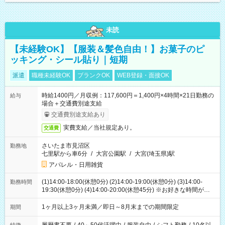
未読
【未経験OK】【服装＆髪色自由！】お菓子のピ
ッキング・シール貼り｜短期
派遣
職種未経験OK
ブランクOK
WEB登録・面接OK
時給1400円／月収例：117,600円＝1,400円×4時間×21日勤務の
給与
場合＋交通費別途支給
交通費別途支給あり
実費支給／当社規定あり。
交通費
さいたま市見沼区
勤務地
七里駅から車6分
/
大宮公園駅
/
大宮(埼玉県)駅
アパレル・日用雑貨
(1)14:00-18:00(休憩0分) (2)14:00-19:00(休憩0分) (3)14:00-
勤務時間
19:30(休憩0分) (4)14:00-20:00(休憩45分) ※お好きな時間が選べ
ます
1ヶ月以上3ヶ月未満／即日～8月末までの期間限定
期間