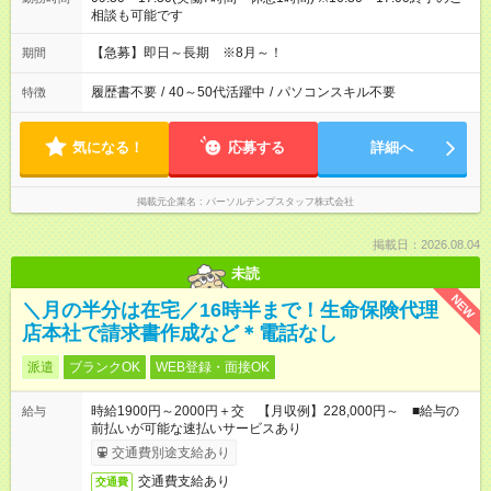
相談も可能です
【急募】即日～長期 ※8月～！
期間
履歴書不要
/
40～50代活躍中
/
パソコンスキル不要
特徴
気になる！
応募する
詳細へ
掲載元企業名
パーソルテンプスタッフ株式会社
掲載日：2026.08.04
未読
NEW
＼月の半分は在宅／16時半まで！生命保険代理
店本社で請求書作成など＊電話なし
派遣
ブランクOK
WEB登録・面接OK
時給1900円～2000円＋交 【月収例】228,000円～ ■給与の
給与
前払いが可能な速払いサービスあり
交通費別途支給あり
交通費支給あり
交通費