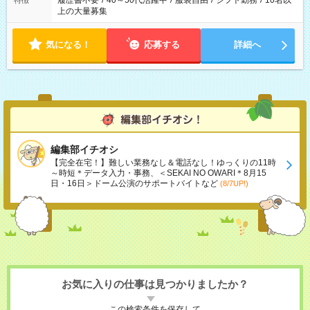
履歴書不要
/
40～50代活躍中
/
服装自由
/
シフト勤務
/
10名以
特徴
上の大量募集
気になる！
応募する
詳細へ
編集部イチオシ
【完全在宅！】難しい業務なし＆電話なし！ゆっくりの11時
～時短＊データ入力・事務、＜SEKAI NO OWARI＊8月15
日・16日＞ドーム公演のサポートバイトなど
(8/7UP!)
お気に入りの仕事は見つかりましたか？
この検索条件を保存して