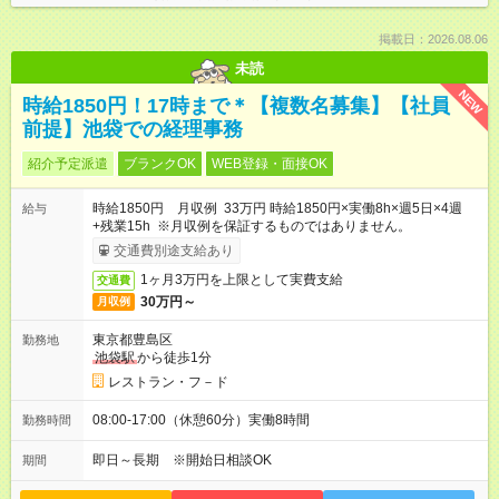
掲載日：2026.08.06
未読
NEW
時給1850円！17時まで＊【複数名募集】【社員
前提】池袋での経理事務
紹介予定派遣
ブランクOK
WEB登録・面接OK
時給1850円 月収例 33万円 時給1850円×実働8h×週5日×4週
給与
+残業15h ※月収例を保証するものではありません。
交通費別途支給あり
1ヶ月3万円を上限として実費支給
交通費
30万円～
月収例
東京都豊島区
勤務地
池袋駅
から徒歩1分
レストラン・フ－ド
08:00-17:00（休憩60分）実働8時間
勤務時間
即日～長期 ※開始日相談OK
期間