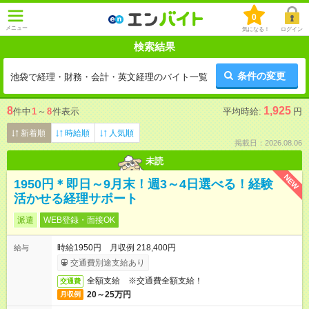
0
メニュー
気になる！
ログイン
検索結果
条件の変更
池袋で経理・財務・会計・英文経理のバイト一覧
8
1,925
件中
1
～
8
件表示
平均時給:
円
新着順
時給順
人気順
掲載日：2026.08.06
未読
NEW
1950円＊即日～9月末！週3～4日選べる！経験
活かせる経理サポート
派遣
WEB登録・面接OK
時給1950円 月収例 218,400円
給与
交通費別途支給あり
全額支給 ※交通費全額支給！
交通費
20～25万円
月収例