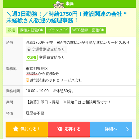
未読
＼週3日勤務！／時給1750円！建設関連の会社＊
未経験さん歓迎の経理事務！
派遣
職種未経験OK
ブランクOK
WEB登録・面接OK
時給1750円＋交 ■給与の前払いが可能な速払いサービスあり
給与
交通費別途支給あり
交通費支給あり
交通費
東京都豊島区
勤務地
池袋駅
から徒歩5分
建設関連のＢＰＯサービス会社
10:00～19:00 ※休憩60分。
勤務時間
【急募】即日～長期 ※開始日はご相談可能です！
期間
履歴書不要
特徴
気になる！
応募する
詳細へ