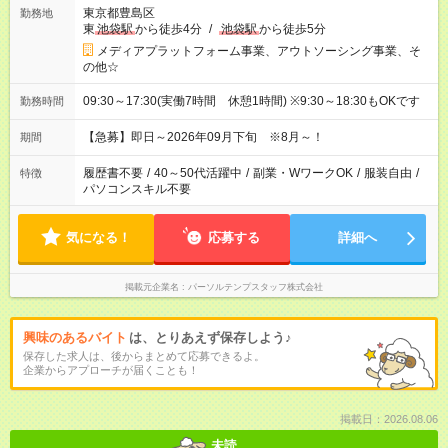
東京都豊島区
勤務地
東
池袋駅
から徒歩4分
/
池袋駅
から徒歩5分
メディアプラットフォーム事業、アウトソーシング事業、そ
の他☆
09:30～17:30(実働7時間 休憩1時間) ※9:30～18:30もOKです
勤務時間
【急募】即日～2026年09月下旬 ※8月～！
期間
履歴書不要
/
40～50代活躍中
/
副業・WワークOK
/
服装自由
/
特徴
パソコンスキル不要
気になる！
応募する
詳細へ
掲載元企業名
パーソルテンプスタッフ株式会社
興味のあるバイト
は、とりあえず保存しよう♪
保存した求人は、後からまとめて応募できるよ。
企業からアプローチが届くことも！
掲載日：2026.08.06
未読