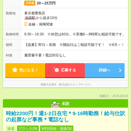
20～25万円
月収例
東京都豊島区
勤務地
池袋駅
から徒歩10分
金融・保険関連
9:30～16:30 ※休憩は60分。※実働6～8時間も相談可能です。
勤務時間
【急募】即日～長期 ※開始日はご相談可能です！ ※8月～！
期間
履歴書不要
/
電話対応なし
特徴
気になる！
応募する
詳細へ
掲載元企業名
株式会社スタッフサービス
掲載日：2026.08.03
未読
時給2200円！週1-2日在宅＊9-16時勤務！給与仕訳
の起票など事務＊電話なし
派遣
ブランクOK
WEB登録・面接OK