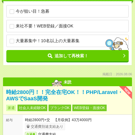
今が狙い目！急募
来社不要！WEB登録／面接OK
大量募集中！10名以上の大量募集
追加して再検索！
掲載日：2026.08.06
未読
NEW
時給2800円！！完全在宅OK！！PHP/Laravel・
AWSでSaaS開発
派遣
社会人未経験OK
ブランクOK
WEB登録・面接OK
時給2800円+交 【月収例】43万4000円
給与
交通費別途支給あり
交通費支給
交通費