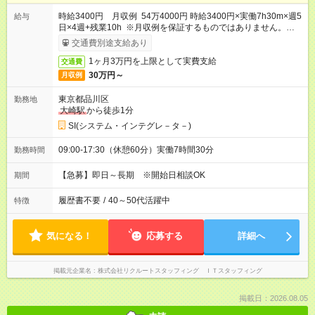
時給3400円 月収例 54万4000円 時給3400円×実働7h30m×週5
給与
日×4週+残業10h ※月収例を保証するものではありません。※給
与即受取りサービス利用可（利用条件有）
交通費別途支給あり
1ヶ月3万円を上限として実費支給
交通費
30万円～
月収例
東京都品川区
勤務地
大崎駅
から徒歩1分
SI(システム・インテグレ－タ－)
09:00-17:30（休憩60分）実働7時間30分
勤務時間
【急募】即日～長期 ※開始日相談OK
期間
履歴書不要
/
40～50代活躍中
特徴
気になる！
応募する
詳細へ
掲載元企業名
株式会社リクルートスタッフィング ＩＴスタッフィング
掲載日：2026.08.05