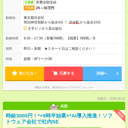
実費全額支給
交通費
25～30万円
月収例
東京都渋谷区
勤務地
明治神宮前駅から徒歩3分
/
渋谷駅
から徒歩10分
大手ビジネス系出版社
9:30～17:30（実働7時間） 【残業】5時間／月
勤務時間
即日～長期 ★スタート日はご相談ください！
期間
副業・WワークOK
特徴
気になる！
応募する
詳細へ
掲載元企業名
株式会社キャリアデザインセンター
掲載日：2026.08.05
未読
NEW
時給3000円！*+9時半始業+*AI導入推進！ソフ
トウェア会社で社内SE