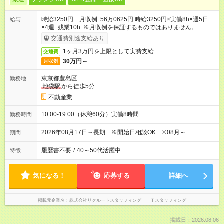
時給3250円 月収例 56万0625円 時給3250円×実働8h×週5日
給与
×4週+残業10h ※月収例を保証するものではありません。
交通費別途支給あり
1ヶ月3万円を上限として実費支給
交通費
30万円～
月収例
東京都豊島区
勤務地
池袋駅
から徒歩5分
不動産業
10:00-19:00（休憩60分）実働8時間
勤務時間
2026年08月17日～長期 ※開始日相談OK ※08月～
期間
履歴書不要
/
40～50代活躍中
特徴
気になる！
応募する
詳細へ
掲載元企業名
株式会社リクルートスタッフィング ＩＴスタッフィング
掲載日：2026.08.06