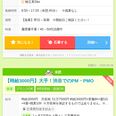
独立系SIer
8:50～17:20（休憩:45分） ※残業なし
勤務時間
【急募】即日～長期 ※開始日ご相談ください！
期間
履歴書不要
/
40～50代活躍中
特徴
気になる！
応募する
詳細へ
掲載元企業名
株式会社スタッフサービス ＩＴソリューションブロック
掲載日：2026.08.06
未読
NEW
【時給3000円】大手！渋谷でのPM・PMO
派遣
ブランクOK
WEB登録・面接OK
時給3000円 月収例 51万7500円 時給3000円×実働8h×週5日
給与
×4週+残業10h ※月収例を保証するものではありません。※給与
即受取りサービス利用可（利用条件有）
交通費別途支給あり
1ヶ月3万円を上限として実費支給
交通費