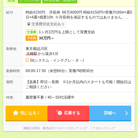
派遣
ブランクOK
WEB登録・面接OK
時給4150円 月収例 66万4000円 時給4150円×実働7h30m×週5
給与
日×4週+残業10h ※月収例を保証するものではありません。※給
与即受取りサービス利用可（利用条件有）
交通費別途支給あり
1ヶ月3万円を上限として実費支給
交通費
30万円～
月収例
東京都品川区
勤務地
大崎駅
から徒歩1分
SI(システム・インテグレ－タ－)
09:00-17:30（休憩60分）実働7時間30分
勤務時間
【急募】即日～長期 ※1か月以内のスタートも可能！開始日は
期間
ご相談ください
履歴書不要
/
40～50代活躍中
特徴
気になる！
応募する
詳細へ
掲載元企業名
株式会社リクルートスタッフィング ＩＴスタッフィング