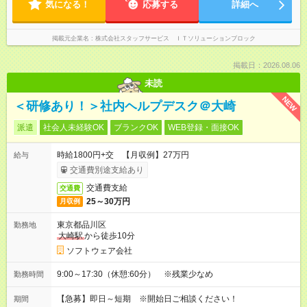
気になる！
応募する
詳細へ
掲載元企業名
株式会社スタッフサービス ＩＴソリューションブロック
掲載日：2026.08.06
未読
NEW
＜研修あり！＞社内ヘルプデスク＠大崎
派遣
社会人未経験OK
ブランクOK
WEB登録・面接OK
時給1800円+交 【月収例】27万円
給与
交通費別途支給あり
交通費支給
交通費
25～30万円
月収例
東京都品川区
勤務地
大崎駅
から徒歩10分
ソフトウェア会社
9:00～17:30（休憩:60分） ※残業少なめ
勤務時間
【急募】即日～短期 ※開始日ご相談ください！
期間