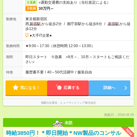
○通勤交通費の支給あり（当社規定による）
交通費
30万円～
月収例
東京都新宿区
勤務地
西
新宿駅
から徒歩2分
/
都庁前駅から徒歩6分
/
新宿駅
から徒
歩12分
●大手IT企業●
★9:00～17:30（休憩時間 12:00～13:00）
勤務時間
即日スタート ※急募 ○9月～、10月～スタートもご相談くだ
期間
さい♪
履歴書不要
/
40～50代活躍中
/
服装自由
特徴
気になる！
応募する
詳細へ
掲載元企業名
ヒューマンリソシア株式会社
掲載日：2026.08.05
未読
NEW
時給3850円！＊即日開始＊NW製品のコンサル