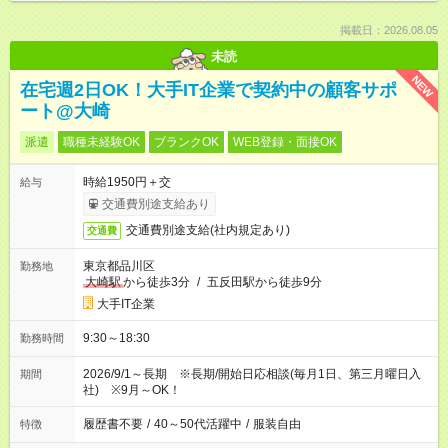
掲載日：2026.08.05
未読
NEW
在宅週2日OK！大手IT企業で契約中の顧客サポ
ート@大崎
派遣
職種未経験OK
ブランクOK
WEB登録・面接OK
時給1950円＋交
給与
交通費別途支給あり
交通費別途支給(社内規定あり)
交通費
東京都品川区
勤務地
大崎駅
から徒歩3分
/
五反田駅から徒歩9分
大手IT企業
9:30～18:30
勤務時間
2026/9/1～長期 ※長期/開始日応相談(毎月1日、第三月曜日入
期間
社) ※9月～OK！
履歴書不要
/
40～50代活躍中
/
服装自由
特徴