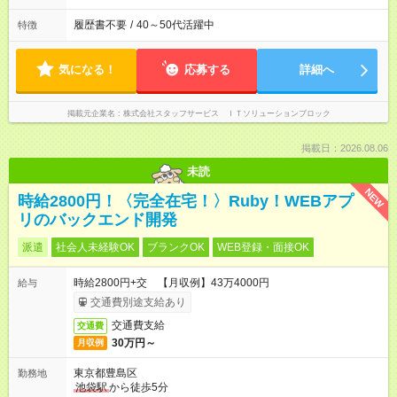
履歴書不要
/
40～50代活躍中
特徴
気になる！
応募する
詳細へ
掲載元企業名
株式会社スタッフサービス ＩＴソリューションブロック
掲載日：2026.08.06
未読
NEW
時給2800円！〈完全在宅！〉Ruby！WEBアプ
リのバックエンド開発
派遣
社会人未経験OK
ブランクOK
WEB登録・面接OK
時給2800円+交 【月収例】43万4000円
給与
交通費別途支給あり
交通費支給
交通費
30万円～
月収例
東京都豊島区
勤務地
池袋駅
から徒歩5分