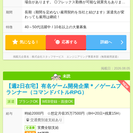
場合があります。 ◎フレックス勤務が可能な就業先もありま
す。 ◎今よりもさらに働きやすい環境をつくるべく、 働き方
改革に全社をあげて取り組んでいます。
長期（期間を定めない雇用契約を当社と結びます）派遣先が変
期間
わっても雇用は継続！
40～50代活躍中
/
10名以上の大量募集
特徴
気になる！
応募する
詳細へ
掲載元企業名
株式会社スタッフサービス エンジニアリング事業本部（無期雇用派遣）
掲載日：2026.08.05
未読
NEW
【週2日在宅】有名ゲーム開発企業＊／ゲームプ
ランナー（コマンドバトルRPG）
派遣
ブランクOK
WEB登録・面接OK
時給2000円 ☆想定月収35万7500円（8H×20日+残業15H）
給与
交通費別途支給あり
実費全額支給
交通費