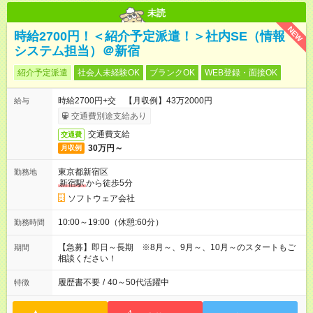
未読
NEW
時給2700円！＜紹介予定派遣！＞社内SE（情報
システム担当）＠新宿
紹介予定派遣
社会人未経験OK
ブランクOK
WEB登録・面接OK
時給2700円+交 【月収例】43万2000円
給与
交通費別途支給あり
交通費支給
交通費
30万円～
月収例
東京都新宿区
勤務地
新宿駅
から徒歩5分
ソフトウェア会社
10:00～19:00（休憩:60分）
勤務時間
【急募】即日～長期 ※8月～、9月～、10月～のスタートもご
期間
相談ください！
履歴書不要
/
40～50代活躍中
特徴