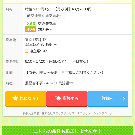
時給2800円+交 【月収例】43万4000円
給与
交通費別途支給あり
交通費支給
交通費
30万円～
月収例
東京都渋谷区
勤務地
渋谷駅
から徒歩5分
独立系SIer
8:50～17:20（休憩:45分） ※残業なし
勤務時間
【急募】即日～長期 ※開始日ご相談ください！
期間
履歴書不要
/
40～50代活躍中
特徴
気になる！
応募する
詳細へ
掲載元企業名
株式会社スタッフサービス ＩＴソリューションブロック
こちらの条件も追加しませんか？