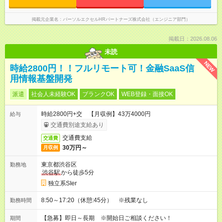
掲載元企業名
パーソルエクセルHRパートナーズ株式会社（エンジニア部門）
掲載日：2026.08.06
未読
NEW
時給2800円！！フルリモート可！金融SaaS信
用情報基盤開発
派遣
社会人未経験OK
ブランクOK
WEB登録・面接OK
時給2800円+交 【月収例】43万4000円
給与
交通費別途支給あり
交通費支給
交通費
30万円～
月収例
東京都渋谷区
勤務地
渋谷駅
から徒歩5分
独立系SIer
8:50～17:20（休憩:45分） ※残業なし
勤務時間
【急募】即日～長期 ※開始日ご相談ください！
期間