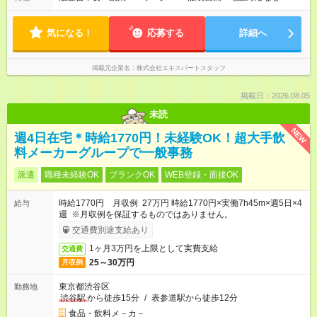
気になる！
応募する
詳細へ
掲載元企業名
株式会社エキスパートスタッフ
掲載日：2026.08.05
未読
NEW
週4日在宅＊時給1770円！未経験OK！超大手飲
料メーカーグループで一般事務
派遣
職種未経験OK
ブランクOK
WEB登録・面接OK
時給1770円 月収例 27万円 時給1770円×実働7h45m×週5日×4
給与
週 ※月収例を保証するものではありません。
交通費別途支給あり
1ヶ月3万円を上限として実費支給
交通費
25～30万円
月収例
東京都渋谷区
勤務地
渋谷駅
から徒歩15分
/
表参道駅から徒歩12分
食品・飲料メ－カ－