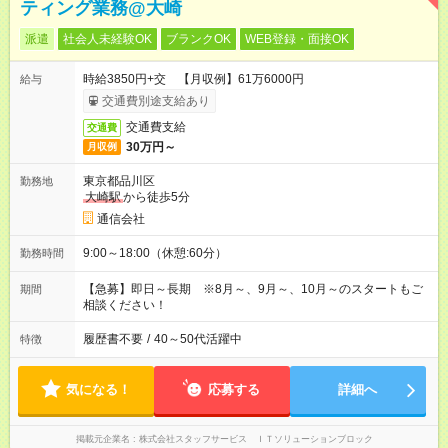
ティング業務@大崎
派遣
社会人未経験OK
ブランクOK
WEB登録・面接OK
時給3850円+交 【月収例】61万6000円
給与
交通費別途支給あり
交通費支給
交通費
30万円～
月収例
東京都品川区
勤務地
大崎駅
から徒歩5分
通信会社
9:00～18:00（休憩:60分）
勤務時間
【急募】即日～長期 ※8月～、9月～、10月～のスタートもご
期間
相談ください！
履歴書不要
/
40～50代活躍中
特徴
気になる！
応募する
詳細へ
掲載元企業名
株式会社スタッフサービス ＩＴソリューションブロック