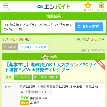
0
メニュー
気になる！
ログイン
検索結果
ＪＲ埼京線でプログラミングのスキルが活かせる
条件の変更
のバイト一覧
98
2,664
件中
1
～
50
件表示
平均時給:
円
新着順
時給順
人気順
掲載日：2026.08.06
未読
NEW
【基本在宅】週4時短OK！人気ブランドECサイ
ト運営＊／Web開発ディレクター
派遣
ブランクOK
WEB登録・面接OK
時給2250円 ☆想定月収40万2100円（8H×20日＋残業15H）
給与
交通費別途支給あり
実費全額支給
交通費
30万円～
月収例