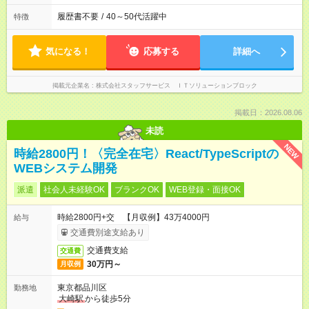
履歴書不要
/
40～50代活躍中
特徴
気になる！
応募する
詳細へ
掲載元企業名
株式会社スタッフサービス ＩＴソリューションブロック
掲載日：2026.08.06
未読
NEW
時給2800円！〈完全在宅〉React/TypeScriptの
WEBシステム開発
派遣
社会人未経験OK
ブランクOK
WEB登録・面接OK
時給2800円+交 【月収例】43万4000円
給与
交通費別途支給あり
交通費支給
交通費
30万円～
月収例
東京都品川区
勤務地
大崎駅
から徒歩5分