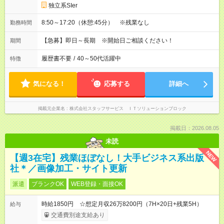
独立系SIer
8:50～17:20（休憩:45分） ※残業なし
勤務時間
【急募】即日～長期 ※開始日ご相談ください！
期間
履歴書不要
/
40～50代活躍中
特徴
気になる！
応募する
詳細へ
掲載元企業名
株式会社スタッフサービス ＩＴソリューションブロック
掲載日：2026.08.05
未読
NEW
【週3在宅】残業ほぼなし！大手ビジネス系出版
社＊／画像加工・サイト更新
派遣
ブランクOK
WEB登録・面接OK
時給1850円 ☆想定月収26万8200円（7H×20日+残業5H）
給与
交通費別途支給あり