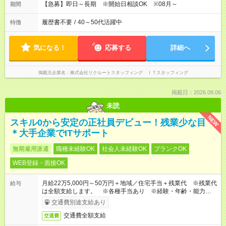
【急募】即日～長期 ※開始日相談OK ※08月～
期間
履歴書不要
/
40～50代活躍中
特徴
気になる！
応募する
詳細へ
掲載元企業名
株式会社リクルートスタッフィング ＩＴスタッフィング
掲載日：2026.08.06
未読
NEW
スキル0から安定の正社員デビュー！残業少な目
＊大手企業でITサポート
無期雇用派遣
職種未経験OK
社会人未経験OK
ブランクOK
WEB登録・面接OK
月給22万5,000円～50万円＋地域／住宅手当＋残業代 ※残業代
給与
は全額支給します。 ※各種手当あり ※経験・年齢・能力等を
考慮して加給・優遇します。
交通費別途支給あり
交通費全額支給
交通費