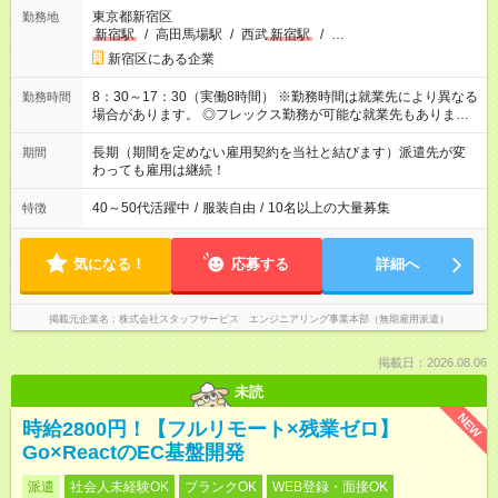
東京都新宿区
勤務地
新宿駅
/
高田馬場駅
/
西武
新宿駅
/
…
新宿区にある企業
8：30～17：30（実働8時間） ※勤務時間は就業先により異なる
勤務時間
場合があります。 ◎フレックス勤務が可能な就業先もありま
す。 ◎今よりもさらに働きやすい環境をつくるべく、 働き方
改革に全社をあげて取り組んでいます。
長期（期間を定めない雇用契約を当社と結びます）派遣先が変
期間
わっても雇用は継続！
40～50代活躍中
/
服装自由
/
10名以上の大量募集
特徴
気になる！
応募する
詳細へ
掲載元企業名
株式会社スタッフサービス エンジニアリング事業本部（無期雇用派遣）
掲載日：2026.08.06
未読
NEW
時給2800円！【フルリモート×残業ゼロ】
Go×ReactのEC基盤開発
派遣
社会人未経験OK
ブランクOK
WEB登録・面接OK