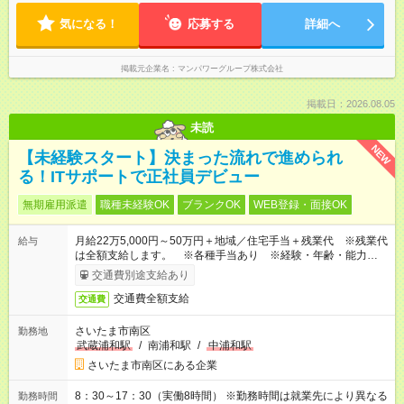
気になる！
応募する
詳細へ
掲載元企業名
マンパワーグループ株式会社
掲載日：2026.08.05
未読
NEW
【未経験スタート】決まった流れで進められ
る！ITサポートで正社員デビュー
無期雇用派遣
職種未経験OK
ブランクOK
WEB登録・面接OK
月給22万5,000円～50万円＋地域／住宅手当＋残業代 ※残業代
給与
は全額支給します。 ※各種手当あり ※経験・年齢・能力等を
考慮して加給・優遇します。
交通費別途支給あり
交通費全額支給
交通費
さいたま市南区
勤務地
武蔵浦和駅
/
南浦和駅
/
中浦和駅
さいたま市南区にある企業
8：30～17：30（実働8時間） ※勤務時間は就業先により異なる
勤務時間