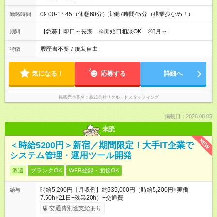
09:00-17:45（休憩60分）実働7時間45分（残業少なめ！）
勤務時間
【急募】即日～長期 ※開始日相談OK ※8月～！
期間
履歴書不要
/
服装自由
特徴
気になる！
応募する
詳細へ
掲載元企業名
株式会社リクルートスタッフィング
掲載日：2026.08.05
未読
NEW
＜時給5200円＞新宿／期間限定！大手IT企業で
システム管理・運用ツール開発
派遣
ブランクOK
WEB登録・面接OK
時給5,200円【月収例】約935,000円（時給5,200円×実働
給与
7.50h×21日+残業20h）+交通費
交通費別途支給あり