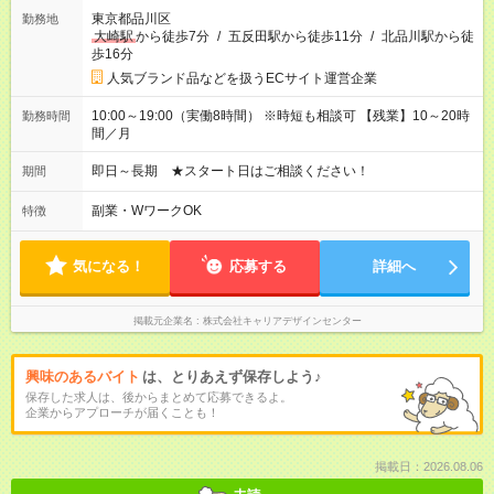
東京都品川区
勤務地
大崎駅
から徒歩7分
/
五反田駅から徒歩11分
/
北品川駅から徒
歩16分
人気ブランド品などを扱うECサイト運営企業
10:00～19:00（実働8時間） ※時短も相談可 【残業】10～20時
勤務時間
間／月
即日～長期 ★スタート日はご相談ください！
期間
副業・WワークOK
特徴
気になる！
応募する
詳細へ
掲載元企業名
株式会社キャリアデザインセンター
興味のあるバイト
は、とりあえず保存しよう♪
保存した求人は、後からまとめて応募できるよ。
企業からアプローチが届くことも！
掲載日：2026.08.06