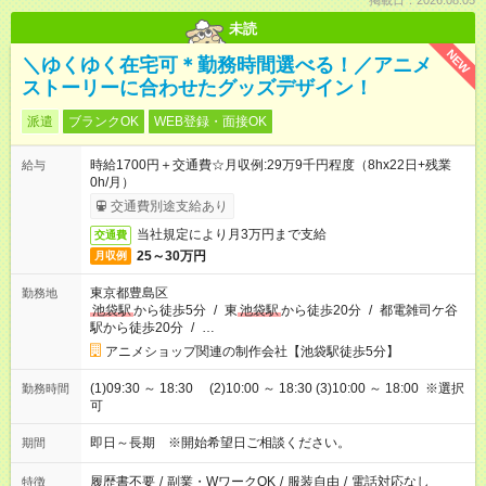
掲載日：2026.08.05
未読
NEW
＼ゆくゆく在宅可＊勤務時間選べる！／アニメ
ストーリーに合わせたグッズデザイン！
派遣
ブランクOK
WEB登録・面接OK
時給1700円＋交通費☆月収例:29万9千円程度（8hx22日+残業
給与
0h/月）
交通費別途支給あり
当社規定により月3万円まで支給
交通費
25～30万円
月収例
東京都豊島区
勤務地
池袋駅
から徒歩5分
/
東
池袋駅
から徒歩20分
/
都電雑司ケ谷
駅から徒歩20分
/
…
アニメショップ関連の制作会社【池袋駅徒歩5分】
(1)09:30 ～ 18:30 (2)10:00 ～ 18:30 (3)10:00 ～ 18:00 ※選択
勤務時間
可
即日～長期 ※開始希望日ご相談ください。
期間
履歴書不要
/
副業・WワークOK
/
服装自由
/
電話対応なし
特徴