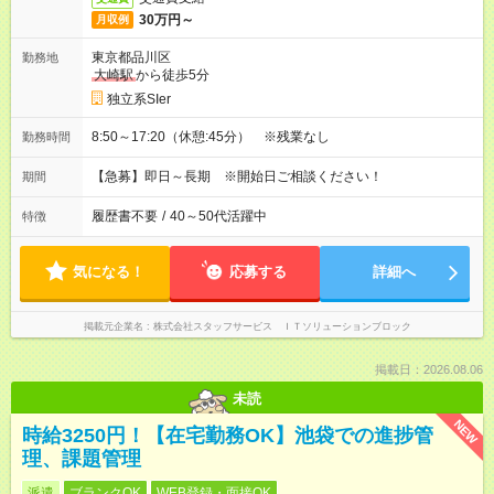
30万円～
月収例
東京都品川区
勤務地
大崎駅
から徒歩5分
独立系SIer
8:50～17:20（休憩:45分） ※残業なし
勤務時間
【急募】即日～長期 ※開始日ご相談ください！
期間
履歴書不要
/
40～50代活躍中
特徴
気になる！
応募する
詳細へ
掲載元企業名
株式会社スタッフサービス ＩＴソリューションブロック
掲載日：2026.08.06
未読
NEW
時給3250円！【在宅勤務OK】池袋での進捗管
理、課題管理
派遣
ブランクOK
WEB登録・面接OK