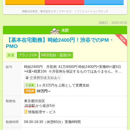
掲載元企業名
株式会社スタッフサービス ＩＴソリューションブロック
掲載日：2026.08.06
未読
NEW
【基本在宅勤務】時給2400円！渋谷でのPM・
PMO
派遣
ブランクOK
WEB登録・面接OK
時給2400円 月収例 41万4000円 時給2400円×実働8h×週5日
給与
×4週+残業10h ※月収例を保証するものではありません。※給与
即受取りサービス利用可（利用条件有）
交通費別途支給あり
1ヶ月3万円を上限として実費支給
交通費
30万円～
月収例
東京都渋谷区
勤務地
渋谷駅
から徒歩5分
情報処理サ－ビス
09:30-18:30（休憩60分）実働8時間
勤務時間