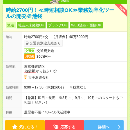
未読
NEW
時給2700円！≪時短相談OK≫業務効率化ツー
ルの開発＠池袋
派遣
社会人未経験OK
ブランクOK
WEB登録・面接OK
時給2700円+交 【月収例】40万5000円
給与
交通費別途支給あり
交通費支給
交通費
30万円～
月収例
東京都豊島区
勤務地
池袋駅
から徒歩10分
大手派遣会社
9:00～17:30（休憩:60分） ※残業なし
勤務時間
【急募】即日～長期 ※8月～、9月～、10月～のスタートもご
期間
相談ください！
履歴書不要
/
40～50代活躍中
特徴
気になる！
応募する
詳細へ