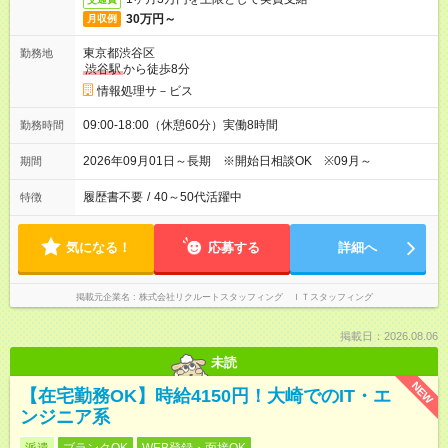
30万円～
月収例
東京都渋谷区
勤務地
渋谷駅
から徒歩8分
情報処理サ－ビス
09:00-18:00（休憩60分）実働8時間
勤務時間
2026年09月01日～長期 ※開始日相談OK ※09月～
期間
履歴書不要
/
40～50代活躍中
特徴
気になる！
応募する
詳細へ
掲載元企業名
株式会社リクルートスタッフィング ＩＴスタッフィング
掲載日：2026.08.06
未読
NEW
【在宅勤務OK】時給4150円！大崎でのIT・エ
ンジニア系