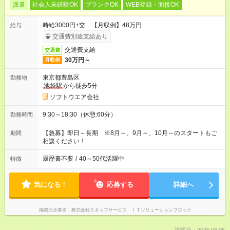
派遣
社会人未経験OK
ブランクOK
WEB登録・面接OK
時給3000円+交 【月収例】48万円
給与
交通費別途支給あり
交通費支給
交通費
30万円～
月収例
東京都豊島区
勤務地
池袋駅
から徒歩5分
ソフトウエア会社
9:30～18:30（休憩:60分）
勤務時間
【急募】即日～長期 ※8月～、9月～、10月～のスタートもご
期間
相談ください！
履歴書不要
/
40～50代活躍中
特徴
気になる！
応募する
詳細へ
掲載元企業名
株式会社スタッフサービス ＩＴソリューションブロック