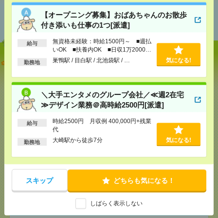
あなたの閲覧履歴からの
【オープニング募集】おばあちゃんのお散歩
おすすめ
付き添いも仕事の1つ[派遣]
無資格未経験：時給1500円～ ■週払
給与
いOK ■扶養内OK ■日収1万2000円
以上
巣鴨駅 / 目白駅 / 北池袋駅 / …
気になる!
【オープニング募集】おばあちゃんのお散歩付き添
勤務地
いも仕事の1つ[派遣]
[給 与]
無資格未経験：時給1500円～ ■週払い
＼大手エンタメのグループ会社／≪週2在宅
OK ■扶養内OK ■日収1万2000円以上
≫デザイン業務＠高時給2500円[派遣]
[交通費]
交通費全額支給
気になる！
[勤務地]
巣鴨駅
/
目白駅
/
北池袋駅
/
…
時給2500円 月収例 400,000円+残業
給与
代
大崎駅から徒歩7分
気になる!
＼大手エンタメのグループ会社／≪週2在宅≫デザイ
勤務地
ン業務＠高時給2500円[派遣]
[給 与]
時給2500円 月収例 400,000円+残業代
スキップ
どちらも気になる！
[交通費]
全額支給
[月収例]
30万円～
気になる！
[勤務地]
大崎駅から徒歩7分
しばらく表示しない