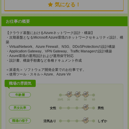
気になる！
お仕事の概要
【クラウド基盤におけるAzureネットワーク設計・構築】
・次期基盤となるMicrosoft Azure環境のネットワークセキュリティ設計、構
築
・VirtualNetwork、Azure Firewall、NSG、DDoSProtectionの設計構築
・Application Gateway、VPN Gateway、Traffic Managerの設計構築
・Azure環境の運用設計および運用保守対応
・設計書、構築手順書など各種ドキュメント作成
＜派遣先＞ ソフトウェア開発企業でのお仕事です。
＜使用ツール・スキル＞Azure、Azure Vir
職場の雰囲気
年齢層
20代
30
40
50
60
男女比率
女性
男性
職場の様子
活気あり
しずか