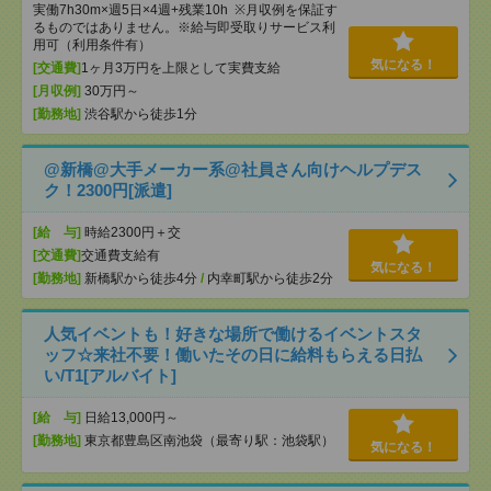
実働7h30m×週5日×4週+残業10h ※月収例を保証す
るものではありません。※給与即受取りサービス利
用可（利用条件有）
気になる！
[交通費]
1ヶ月3万円を上限として実費支給
[月収例]
30万円～
[勤務地]
渋谷駅から徒歩1分
@新橋@大手メーカー系@社員さん向けヘルプデス
ク！2300円[派遣]
[給 与]
時給2300円＋交
[交通費]
交通費支給有
気になる！
[勤務地]
新橋駅から徒歩4分
/
内幸町駅から徒歩2分
人気イベントも！好きな場所で働けるイベントスタ
ッフ☆来社不要！働いたその日に給料もらえる日払
い/T1[アルバイト]
[給 与]
日給13,000円～
[勤務地]
東京都豊島区南池袋（最寄り駅：池袋駅）
気になる！