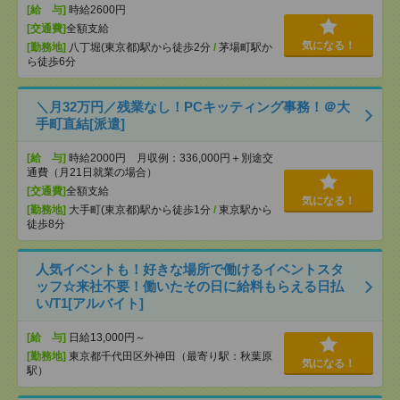
[給 与]
時給2600円
[交通費]
全額支給
気になる！
[勤務地]
八丁堀(東京都)駅から徒歩2分
/
茅場町駅か
ら徒歩6分
＼月32万円／残業なし！PCキッティング事務！＠大
手町直結[派遣]
[給 与]
時給2000円 月収例：336,000円＋別途交
通費（月21日就業の場合）
[交通費]
全額支給
気になる！
[勤務地]
大手町(東京都)駅から徒歩1分
/
東京駅から
徒歩8分
人気イベントも！好きな場所で働けるイベントスタ
ッフ☆来社不要！働いたその日に給料もらえる日払
い/T1[アルバイト]
[給 与]
日給13,000円～
[勤務地]
東京都千代田区外神田（最寄り駅：秋葉原
気になる！
駅）