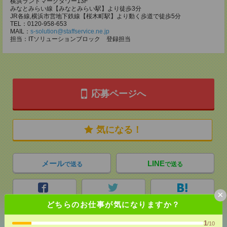
横浜ランドマークタワー13F
みなとみらい線【みなとみらい駅】より徒歩3分
JR各線,横浜市営地下鉄線【桜木町駅】より動く歩道で徒歩5分
TEL：0120-958-653
MAIL：
s-solution@staffservice.ne.jp
担当：ITソリューションブロック 登録担当
応募ページへ
気になる！
メール
LINE
で送る
で送る
×
シェア
ツイート
ブックマーク
どちらのお仕事が気になりますか？
1
/10