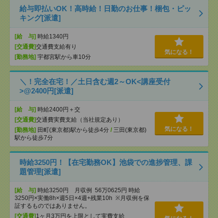
給与即払いOK！高時給！日勤のお仕事！梱包・ピッ
キング[派遣]
[給 与]
時給1340円
[交通費]
交通費支給有り
気になる！
[勤務地]
宇都宮駅から車10分
＼！完全在宅！／土日含む週2～OK<講座受付
>@2400円[派遣]
[給 与]
時給2400円＋交
[交通費]
交通費実費支給（当社規定あり）
気になる！
[勤務地]
田町(東京都)駅から徒歩4分
/
三田(東京都)
駅から徒歩7分
時給3250円！【在宅勤務OK】池袋での進捗管理、課
題管理[派遣]
[給 与]
時給3250円 月収例 56万0625円 時給
3250円×実働8h×週5日×4週+残業10h ※月収例を保
証するものではありません。
[交通費]
1ヶ月3万円を上限として実費支給