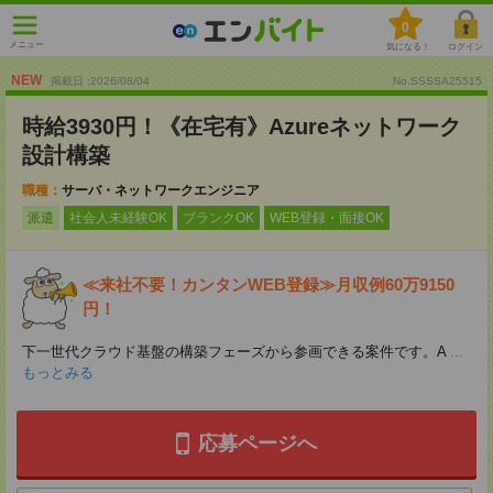
0
メニュー
気になる！
ログイン
NEW
掲載日 :2026
/
08
/
04
No.SSSSA25515
時給3930円！《在宅有》Azureネットワーク
設計構築
職種：
サーバ・ネットワークエンジニア
派遣
社会人未経験OK
ブランクOK
WEB登録・面接OK
≪来社不要！カンタンWEB登録≫月収例60万9150
円！
下一世代クラウド基盤の構築フェーズから参画できる案件です。A
...
もっとみる
応募ページへ