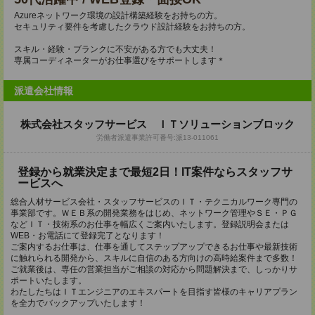
Azureネットワーク環境の設計構築経験をお持ちの方。
セキュリティ要件を考慮したクラウド設計経験をお持ちの方。
スキル・経験・ブランクに不安がある方でも大丈夫！
専属コーディネーターがお仕事選びをサポートします＊
派遣会社情報
株式会社スタッフサービス ＩＴソリューションブロック
労働者派遣事業許可番号:派13-011061
登録から就業決定まで最短2日！IT案件ならスタッフサ
ービスへ
総合人材サービス会社・スタッフサービスのＩＴ・テクニカルワーク専門の
事業部です。ＷＥＢ系の開発業務をはじめ、ネットワーク管理やＳＥ・ＰＧ
などＩＴ・技術系のお仕事を幅広くご案内いたします。登録説明会または
WEB・お電話にて登録完了となります！
ご案内するお仕事は、仕事を通してステップアップできるお仕事や最新技術
に触れられる開発から、スキルに自信のある方向けの高時給案件まで多数！
ご就業後は、専任の営業担当がご相談の対応から問題解決まで、しっかりサ
ポートいたします。
わたしたちはＩＴエンジニアのエキスパートを目指す皆様のキャリアプラン
を全力でバックアップいたします！