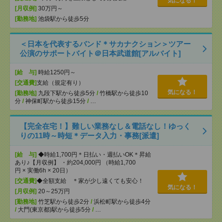
気になる！
[月収例]
30万円～
[勤務地]
池袋駅から徒歩5分
＜日本を代表するバンド＊サカナクション＞ツアー
公演のサポートバイト＠日本武道館[アルバイト]
[給 与]
時給1250円～
[交通費]
支給（規定有り）
気になる！
[勤務地]
九段下駅から徒歩5分
/
竹橋駅から徒歩10
分
/
神保町駅から徒歩15分
/
…
【完全在宅！】難しい業務なし＆電話なし！ゆっく
りの11時～時短＊データ入力・事務[派遣]
[給 与]
◆時給1,700円＊日払い・週払いOK＊昇給
あり♪【月収例】 ・約204,000円 （時給1,700
円 × 実働6h × 20日）
[交通費]
◆全額支給 ＊家が少し遠くても安心！
気になる！
[月収例]
20～25万円
[勤務地]
竹芝駅から徒歩2分
/
浜松町駅から徒歩4分
/
大門(東京都)駅から徒歩5分
/
…