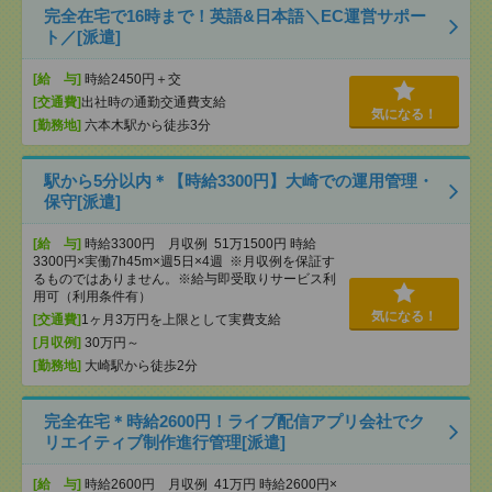
完全在宅で16時まで！英語&日本語＼EC運営サポー
ト／[派遣]
[給 与]
時給2450円＋交
[交通費]
出社時の通勤交通費支給
気になる！
[勤務地]
六本木駅から徒歩3分
駅から5分以内＊【時給3300円】大崎での運用管理・
保守[派遣]
[給 与]
時給3300円 月収例 51万1500円 時給
3300円×実働7h45m×週5日×4週 ※月収例を保証す
るものではありません。※給与即受取りサービス利
用可（利用条件有）
気になる！
[交通費]
1ヶ月3万円を上限として実費支給
[月収例]
30万円～
[勤務地]
大崎駅から徒歩2分
完全在宅＊時給2600円！ライブ配信アプリ会社でク
リエイティブ制作進行管理[派遣]
[給 与]
時給2600円 月収例 41万円 時給2600円×