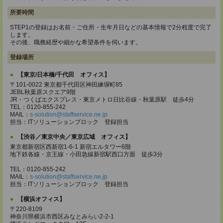
所要時間
STEP1の登録はお名前・ご住所・生年月日などの基本情報で2分程度で完了
します。
その後、職務経歴や細かな希望条件を伺います。
登録場所
【東京/日本橋/千代田 オフィス】
〒101-0022 東京都千代田区神田練塀町85
JEBL秋葉原スクエア9階
JR・つくばエクスプレス・東京メトロ日比谷線・秋葉原駅 徒歩4分
TEL：0120-855-242
MAIL：
s-solution@staffservice.ne.jp
担当：ITソリューションブロック 登録担当
【渋谷／東京中央／東京広域 オフィス】
東京都新宿区西新宿1-6-1 新宿エルタワー6階
地下鉄各線・京王線・小田急線新宿駅西口方面 徒歩3分
TEL：0120-855-242
MAIL：
s-solution@staffservice.ne.jp
担当：ITソリューションブロック 登録担当
【横浜オフィス】
〒220-8109
神奈川県横浜市西区みなとみらい2-2-1