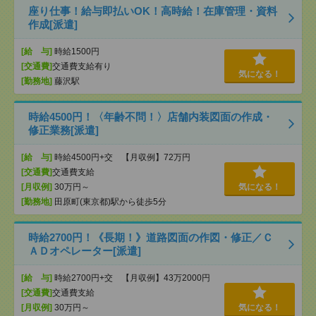
座り仕事！給与即払いOK！高時給！在庫管理・資料
作成[派遣]
[給 与]
時給1500円
[交通費]
交通費支給有り
気になる！
[勤務地]
藤沢駅
時給4500円！〈年齢不問！〉店舗内装図面の作成・
修正業務[派遣]
[給 与]
時給4500円+交 【月収例】72万円
[交通費]
交通費支給
[月収例]
30万円～
気になる！
[勤務地]
田原町(東京都)駅から徒歩5分
時給2700円！《長期！》道路図面の作図・修正／Ｃ
ＡＤオペレーター[派遣]
[給 与]
時給2700円+交 【月収例】43万2000円
[交通費]
交通費支給
[月収例]
30万円～
気になる！