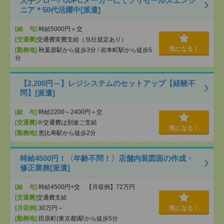
大手グローバルPCメーカーにてプリセールスエンジ
ニア＊50代活躍中[派遣]
[給 与]
時給5000円＋交
[交通費]
交通費実費支給（当社規定あり）
気になる！
[勤務地]
秋葉原駅から徒歩3分
/
岩本町駅から徒歩5
分
【2,200円～】レジシステムのセットアップ【経験不
問】[派遣]
[給 与]
時給2200～2400円＋交
[交通費]
※交通費は別途ご支給
気になる！
[勤務地]
恵比寿駅から徒歩2分
時給4500円！〈年齢不問！〉店舗内装図面の作成・
修正業務[派遣]
[給 与]
時給4500円+交 【月収例】72万円
[交通費]
交通費支給
[月収例]
30万円～
気になる！
[勤務地]
田原町(東京都)駅から徒歩5分