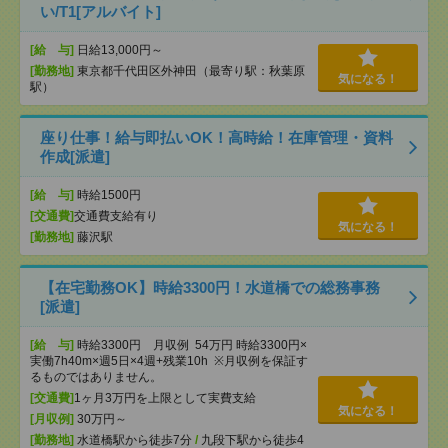
い/T1[アルバイト]
[給 与]
日給13,000円～
[勤務地]
東京都千代田区外神田（最寄り駅：秋葉原
気になる！
駅）
座り仕事！給与即払いOK！高時給！在庫管理・資料
作成[派遣]
[給 与]
時給1500円
[交通費]
交通費支給有り
気になる！
[勤務地]
藤沢駅
【在宅勤務OK】時給3300円！水道橋での総務事務
[派遣]
[給 与]
時給3300円 月収例 54万円 時給3300円×
実働7h40m×週5日×4週+残業10h ※月収例を保証す
るものではありません。
[交通費]
1ヶ月3万円を上限として実費支給
気になる！
[月収例]
30万円～
[勤務地]
水道橋駅から徒歩7分
/
九段下駅から徒歩4