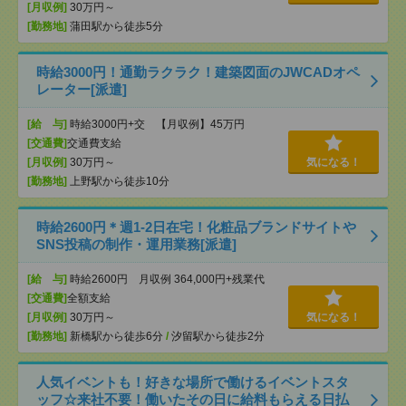
[月収例]
30万円～
[勤務地]
蒲田駅から徒歩5分
時給3000円！通勤ラクラク！建築図面のJWCADオペ
レーター[派遣]
[給 与]
時給3000円+交 【月収例】45万円
[交通費]
交通費支給
[月収例]
30万円～
気になる！
[勤務地]
上野駅から徒歩10分
時給2600円＊週1-2日在宅！化粧品ブランドサイトや
SNS投稿の制作・運用業務[派遣]
[給 与]
時給2600円 月収例 364,000円+残業代
[交通費]
全額支給
[月収例]
30万円～
気になる！
[勤務地]
新橋駅から徒歩6分
/
汐留駅から徒歩2分
人気イベントも！好きな場所で働けるイベントスタ
ッフ☆来社不要！働いたその日に給料もらえる日払