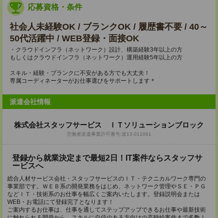
応募資格・条件
社会人未経験OK / ブランクOK / 履歴書不要 / 40～
50代活躍中 / WEB登録・面接OK
・クラウドインフラ（ネットワーク）設計、構築経験3年以上の方
もしくはクラウドインフラ（ネットワーク）運用経験5年以上の方
スキル・経験・ブランクに不安がある方でも大丈夫！
専属コーディネーターがお仕事選びをサポートします＊
派遣会社情報
株式会社スタッフサービス ＩＴソリューションブロック
労働者派遣事業許可番号:派13-011061
登録から就業決定まで最短2日！IT案件ならスタッフサ
ービスへ
総合人材サービス会社・スタッフサービスのＩＴ・テクニカルワーク専門の
事業部です。ＷＥＢ系の開発業務をはじめ、ネットワーク管理やＳＥ・ＰＧ
などＩＴ・技術系のお仕事を幅広くご案内いたします。登録説明会または
WEB・お電話にて登録完了となります！
ご案内するお仕事は、仕事を通してステップアップできるお仕事や最新技術
に触れられる開発から、スキルに自信のある方向けの高時給案件まで多数！