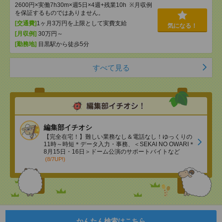
2600円×実働7h30m×週5日×4週+残業10h ※月収例
を保証するものではありません。
[交通費]
1ヶ月3万円を上限として実費支給
気になる！
[月収例]
30万円～
[勤務地]
目黒駅から徒歩5分
すべて見る
編集部イチオシ
【完全在宅！】難しい業務なし＆電話なし！ゆっくりの
11時～時短＊データ入力・事務、＜SEKAI NO OWARI＊
8月15日・16日＞ドーム公演のサポートバイトなど
(8/7UP!)
かんたん検索はこちら