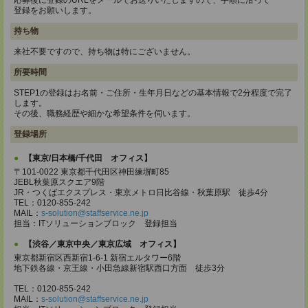
応募後に登録のURLをメールでお送りいたしますので、手順に沿って
登録をお願いします。
持ち物
来社不要ですので、持ち物は特にございません。
所要時間
STEP1の登録はお名前・ご住所・生年月日などの基本情報で2分程度で完了
します。
その後、職務経歴や細かな希望条件を伺います。
登録場所
【東京/日本橋/千代田 オフィス】
〒101-0022 東京都千代田区神田練塀町85
JEBL秋葉原スクエア9階
JR・つくばエクスプレス・東京メトロ日比谷線・秋葉原駅 徒歩4分
TEL：0120-855-242
MAIL：
s-solution@staffservice.ne.jp
担当：ITソリューションブロック 登録担当
【渋谷／東京中央／東京広域 オフィス】
東京都新宿区西新宿1-6-1 新宿エルタワー6階
地下鉄各線・京王線・小田急線新宿駅西口方面 徒歩3分
TEL：0120-855-242
MAIL：
s-solution@staffservice.ne.jp