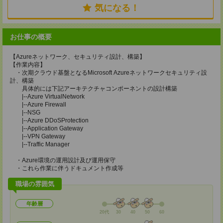
気になる！
お仕事の概要
【Azureネットワーク、セキュリティ設計、構築】
【作業内容】
・次期クラウド基盤となるMicrosoft Azureネットワークセキュリティ設
計、構築
具体的には下記アーキテクチャコンポーネントの設計構築
|--Azure VirtualNetwork
|--Azure Firewall
|--NSG
|--Azure DDoSProtection
|--Application Gateway
|--VPN Gateway
|--Traffic Manager
・Azure環境の運用設計及び運用保守
・これら作業に伴うドキュメント作成等
職場の雰囲気
年齢層
20代
30
40
50
60