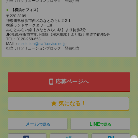
担当：ITソリューションブロック 登録担当
【横浜オフィス】
〒220-8109
神奈川県横浜市西区みなとみらい2-2-1
横浜ランドマークタワー13F
みなとみらい線【みなとみらい駅】より徒歩3分
JR各線,横浜市営地下鉄線【桜木町駅】より動く歩道で徒歩5分
TEL：0120-958-653
MAIL：
s-solution@staffservice.ne.jp
担当：ITソリューションブロック 登録担当
応募ページへ
気になる！
メール
LINE
で送る
で送る