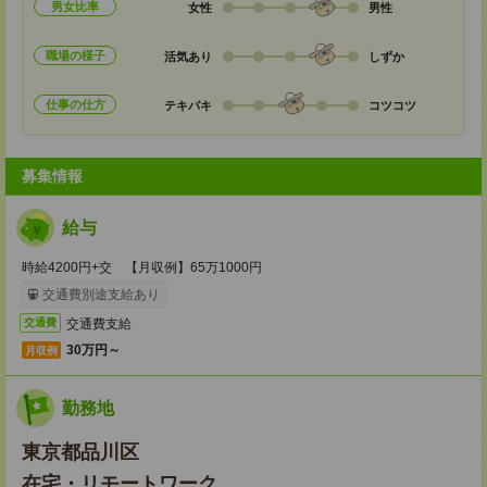
男女比率
女性
男性
職場の様子
活気あり
しずか
仕事の仕方
テキパキ
コツコツ
募集情報
給与
時給4200円+交 【月収例】65万1000円
交通費別途支給あり
交通費支給
交通費
30万円～
月収例
勤務地
東京都品川区
在宅・リモートワーク