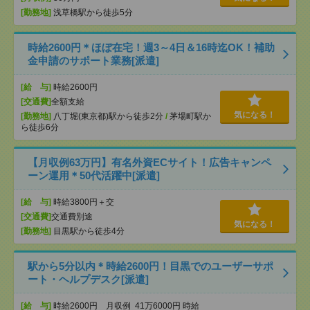
[勤務地]
浅草橋駅から徒歩5分
時給2600円＊ほぼ在宅！週3～4日＆16時迄OK！補助
金申請のサポート業務[派遣]
[給 与]
時給2600円
[交通費]
全額支給
気になる！
[勤務地]
八丁堀(東京都)駅から徒歩2分
/
茅場町駅か
ら徒歩6分
【月収例63万円】有名外資ECサイト！広告キャンペ
ーン運用＊50代活躍中[派遣]
[給 与]
時給3800円＋交
[交通費]
交通費別途
気になる！
[勤務地]
目黒駅から徒歩4分
駅から5分以内＊時給2600円！目黒でのユーザーサポ
ート・ヘルプデスク[派遣]
[給 与]
時給2600円 月収例 41万6000円 時給