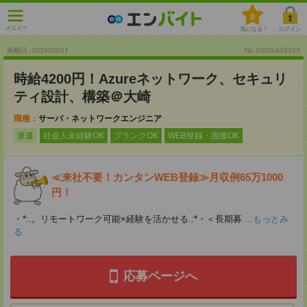
0
メニュー
気になる！
ログイン
掲載日 :2026
/
08
/
01
No.SSSSA28153
時給4200円！Azureネットワーク、セキュリ
ティ設計、構築＠大崎
職種：
サーバ・ネットワークエンジニア
派遣
社会人未経験OK
ブランクOK
WEB登録・面接OK
≪来社不要！カンタンWEB登録≫月収例65万1000
円！
・*:.。リモートワーク可能×経験を活かせる.:*・＜長期募
...もっとみ
る
応募ページへ