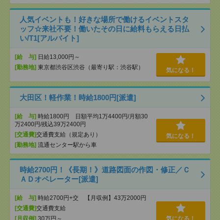
人気イベントも！好きな場所で働けるイベントスタ
ッフ☆来社不要！働いたその日に給料もらえる日払
い/T1[アルバイト]
[給 与]
日給13,000円～
[勤務地]
東京都渋谷区渋谷（最寄り駅：渋谷駅）
気になる！
大田区！軽作業！時給1800円[派遣]
[給 与]
時給1800円 日額平均1万4400円/月額30
万2400円/残込39万2400円
[交通費]
交通費支給（規定あり）
気になる！
[勤務地]
流通センター駅から車
時給2700円！《長期！》道路図面の作図・修正／Ｃ
ＡＤオペレーター[派遣]
[給 与]
時給2700円+交 【月収例】43万2000円
[交通費]
交通費支給
[月収例]
30万円～
気になる！