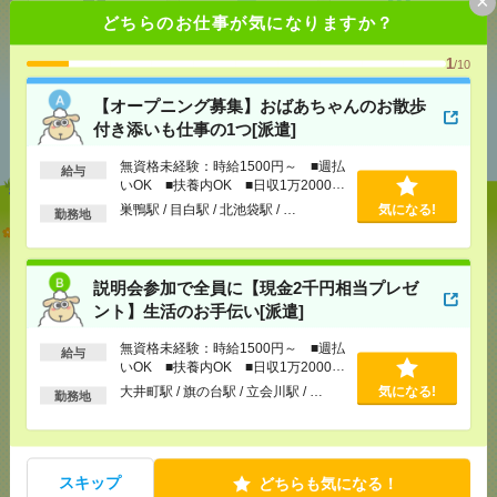
×
どちらのお仕事が気になりますか？
シェア
ツイート
ブックマーク
1
/10
【オープニング募集】おばあちゃんのお散歩
あなたの閲覧履歴からの
付き添いも仕事の1つ[派遣]
おすすめ
無資格未経験：時給1500円～ ■週払
給与
いOK ■扶養内OK ■日収1万2000円
以上
巣鴨駅 / 目白駅 / 北池袋駅 / …
気になる!
勤務地
【オープニング募集】おばあちゃんのお散歩付き添
いも仕事の1つ[派遣]
説明会参加で全員に【現金2千円相当プレゼ
[給 与]
無資格未経験：時給1500円～ ■週払い
ント】生活のお手伝い[派遣]
OK ■扶養内OK ■日収1万2000円以上
[交通費]
交通費全額支給
気になる！
無資格未経験：時給1500円～ ■週払
給与
[勤務地]
巣鴨駅
/
目白駅
/
北池袋駅
/
…
いOK ■扶養内OK ■日収1万2000円
以上
大井町駅 / 旗の台駅 / 立会川駅 / …
気になる!
勤務地
説明会参加で全員に【現金2千円相当プレゼント】生
活のお手伝い[派遣]
[給 与]
無資格未経験：時給1500円～ ■週払い
スキップ
どちらも気になる！
OK ■扶養内OK ■日収1万2000円以上