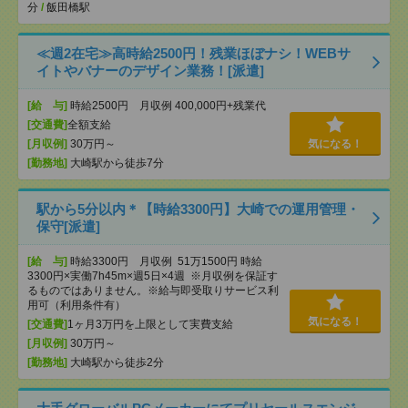
分
/
飯田橋駅
≪週2在宅≫高時給2500円！残業ほぼナシ！WEBサ
イトやバナーのデザイン業務！[派遣]
[給 与]
時給2500円 月収例 400,000円+残業代
[交通費]
全額支給
[月収例]
30万円～
気になる！
[勤務地]
大崎駅から徒歩7分
駅から5分以内＊【時給3300円】大崎での運用管理・
保守[派遣]
[給 与]
時給3300円 月収例 51万1500円 時給
3300円×実働7h45m×週5日×4週 ※月収例を保証す
るものではありません。※給与即受取りサービス利
用可（利用条件有）
気になる！
[交通費]
1ヶ月3万円を上限として実費支給
[月収例]
30万円～
[勤務地]
大崎駅から徒歩2分