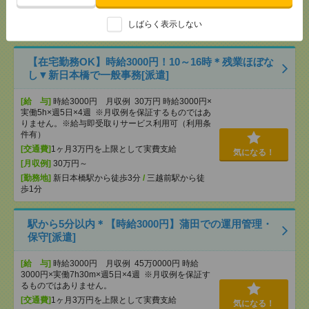
[交通費]
交通費全額支給
気になる！
しばらく表示しない
[勤務地]
大井町駅
/
旗の台駅
/
立会川駅
/
…
【在宅勤務OK】時給3000円！10～16時＊残業ほぼな
し▼新日本橋で一般事務[派遣]
[給 与]
時給3000円 月収例 30万円 時給3000円×
実働5h×週5日×4週 ※月収例を保証するものではあ
りません。※給与即受取りサービス利用可（利用条
件有）
[交通費]
1ヶ月3万円を上限として実費支給
気になる！
[月収例]
30万円～
[勤務地]
新日本橋駅から徒歩3分
/
三越前駅から徒
歩1分
駅から5分以内＊【時給3000円】蒲田での運用管理・
保守[派遣]
[給 与]
時給3000円 月収例 45万0000円 時給
3000円×実働7h30m×週5日×4週 ※月収例を保証す
るものではありません。
[交通費]
1ヶ月3万円を上限として実費支給
気になる！