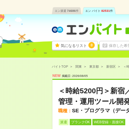
エン派遣
74686
件
エン バイト
82531
件
0
気になるリスト
保存した希
バイトTOP
関東
東京都
新宿区
＜時
NEW
掲載日 :
2026
/
08
/
05
＜時給5200円＞新
管理・運用ツール開
SE・プログラマ（デー
職種：
派遣
ブランクOK
WEB登録・面接OK