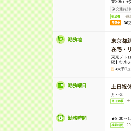
業20h）+
交通費別
○通
交通費
30
月収例
勤務地
東京都
在宅・
東京メト
駅】徒歩6
●大手IT企
勤務曜日
土日祝
月～金
土
休日休暇
勤務時間
★9:00～1
2
残業時間