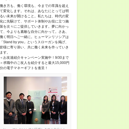
働き方も、働く環境も、今までの常識を超え
て変化します。それは、あなたにとっては明
るい未来が開けること。私たちは、時代の変
化に先駆けて、サポート体制やお役に立つ施
策を次々にご提供していきます。夢に向かっ
て、今よりも素敵な自分に向かって。さあ、
働く明日へご一緒に。ヒューマンリソシアは
「Stand by you」というスローガンを掲げ、
皆様に寄り添い、共に働く未来を作っていき
ます。
＜お友達紹介キャンペーン実施中！9/30まで
＞求職中のご友人を紹介すると最大15,000円
分の電子マネーギフトを進呈！