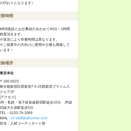
の代わりとなります）
所要時間
WEB面談とお仕事紹介合わせて40分～1時間
程度頂きます。
※状況により所要時間は異なります。
※ご就業中の方向けに夜間や土曜も開催して
います！
登録場所
東京本社
〒160-0023
東京都新宿区西新宿7-5-25西新宿プライムス
クエア1F
[アクセス]
JR・私鉄・地下鉄各線新宿駅徒歩10分、JR総
武線大久保駅徒歩5分
TEL：0120-79-1069
MAIL：
hr-staff@athuman.com
担当：人材コーディネート部