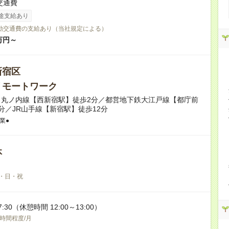
交通費
途支給あり
勤交通費の支給あり（当社規定による）
万円～
新宿区
リモートワーク
ロ丸ノ内線【西新宿駅】徒歩2分／都営地下鉄大江戸線【都庁前
分／JR山手線【新宿駅】徒歩12分
業●
休
・日・祝
7:30（休憩時間 12:00～13:00）
0時間程度/月