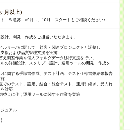
ヶ月以上）
ト ※急募 ○9月～、10月～スタートもご相談ください♪
ル設計、開発・作成をご担当いただきます。
ァイルサーバに関して、顧客・関連プロジェクトと調整し、
支援および品質管理支援を実施
切替え調整作業や個人フォルダデータ移行支援を行い、
ルの詳細設計、スクリプト設計、運用ツールの開発・作成を
ールに関する手順書作成、テスト計画、テスト仕様書兼結果報告
実施
環境でのテスト、設定、結合・総合テスト、運用引継ぎ、受入れ
援を対応
ム切替えに伴う運用ツールに関する作業を実施
カジュアル
間】