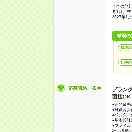
【その他
週1日、在
2027年
職場の
職場の
仕事の
応募資格・条件
ブランクO
面接OK
●開発業務
●対顧客折
●ベンダー
●基本設計
●ファイ
計、構築