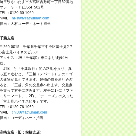
埼玉県さいたま市大宮区吉敷町一丁目62番地
マレーＳ・Ｔビル5F 502号
TEL：0120-60-1069
MAIL：
hr-staff@athuman.com
担当：人材コーディネート担当
千葉支店
〒260-0015 千葉県千葉市中央区富士見2-7-
5富士見ハイネスビル3F
アクセス：JR「千葉駅」東口より徒歩5分
程。
「JTB」と「千葉銀行」間の路地を入り、真
っ直ぐ進むと、「三越（デパート）」のロゴ
の建物が見えてきます。建物の前を通り過ぎ
ると、「三越」角の交差点へ出ます。交差点
を渡って右手に進みます。左手に1Fに「ファ
ミリーマート」、2Fに「デニーズ」の入った
「富士見ハイネスビル」です。
TEL：0120-76-1069
MAIL：
chi30@athuman.com
担当：コーディネート担当
高崎支店（旧：前橋支店）