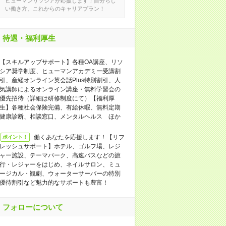
ヒューマンリソシアが応援します！自分らし
い働き方、これからのキャリアプラン！
待遇・福利厚生
【スキルアップサポート】各種OA講座、リソ
シア奨学制度、ヒューマンアカデミー受講割
引、産経オンライン英会話Plus特別割引、人
気講師によるオンライン講座・無料学習会の
優先招待（詳細は研修制度にて）【福利厚
生】各種社会保険完備、有給休暇、無料定期
健康診断、相談窓口、メンタルヘルス ほか
働くあなたを応援します！【リフ
ポイント！
レッシュサポート】ホテル、ゴルフ場、レジ
ャー施設、テーマパーク、高速バスなどの旅
行・レジャーをはじめ、ネイルサロン、ミュ
ージカル・観劇、ウォーターサーバーの特別
優待割引など魅力的なサポートも豊富！
フォローについて