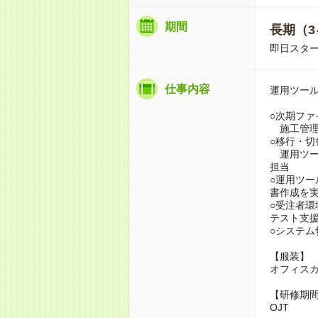
期間
長期（3
即日スター
仕事内容
運用ツー
○次期フ
施工管理
○移行・
運用ツー
担当
○運用ツ
書作成を
○受注者
テスト支
○システ
【服装】
オフィス
【研修期
OJT