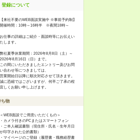
登録について
【来社不要のWEB面談実施中 ※事前予約制】
開催時間：10時～16時半 ※夜間18時～
お仕事の詳細はご紹介・面談時等にお伝えい
たします。
弊社夏季休業期間：2026年8月8日（土）～
2026年8月16日（日）まで。
この間にいただきましたエントリー及びお問
い合わせ等につきましては、
営業開始日以降に順次対応させて頂きます。
誠に恐縮ではございますが、何卒ご了承の程
宜しくお願い申し上げます。
持ち物
＜WEB面談でご用意いただくもの＞
・カメラ付きのPCまたはスマートフォン
・ご本人確認書類（現住所・氏名・生年月日
が印字された公的書類）
・マイページのご登録（履歴書・職務経歴書