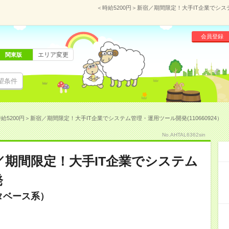
＜時給5200円＞新宿／期間限定！大手IT企業でシステ
会員登録
エリア変更
関東版
望条件
給5200円＞新宿／期間限定！大手IT企業でシステム管理・運用ツール開発(110660924）
No.AHTAL6362sin
宿／期間限定！大手IT企業でシステム
発
タベース系）