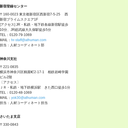
新宿登録センター
〒160-0023 東京都新宿区西新宿7-5-25 西
新宿プライムスクエア1F
[アクセス] JR・私鉄・地下鉄各線新宿駅徒歩
10分、JR総武線大久保駅徒歩5分
TEL：0120-79-1069
MAIL：
hr-staff@athuman.com
担当：人材コーディネート部
神奈川支社
〒221-0835
横浜市神奈川区鶴屋町2-17-1 相鉄岩崎学園
ビル2階
〔アクセス〕
ＪＲ・私鉄・地下鉄横浜駅 きた西口徒歩1分
TEL：0120-48-1069
MAIL：
yok30@athuman.com
担当：人材コーディネート担当
さいたま支店
〒330-0843