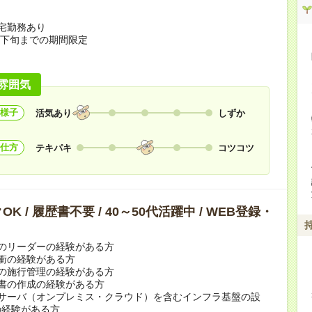
】
宅勤務あり
1月下旬までの期間限定
雰囲気
様子
活気あり
しずか
仕方
テキパキ
コツコツ
K / 履歴書不要 / 40～50代活躍中 / WEB登録・
のリーダーの経験がある方
衝の経験がある方
の施行管理の経験がある方
書の作成の経験がある方
ルサーバ（オンプレミス・クラウド）を含むインフラ基盤の設
の経験がある方