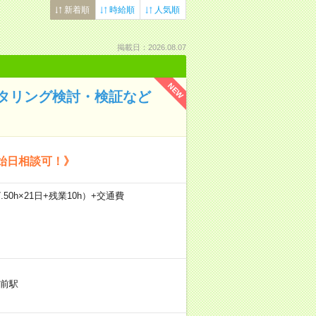
新着順
時給順
人気順
掲載日：2026.08.07
NEW
ニタリング検討・検証など
始日相談可！》
.50h×21日+残業10h）+交通費
前駅