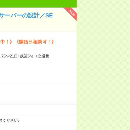
NEW
行サーバーの設計／SE
躍中！》《開始日相談可！》
.75h×21日+残業5h）+交通費
談ください♪