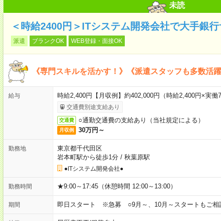
未読
＜時給2400円＞ITシステム開発会社で大手銀
派遣
ブランクOK
WEB登録・面接OK
《専門スキルを活かす！》《派遣スタッフも多数活
時給2,400円【月収例】約402,000円（時給2,400円×実働7
給与
交通費別途支給あり
○通勤交通費の支給あり（当社規定による）
交通費
30万円～
月収例
東京都千代田区
勤務地
岩本町駅から徒歩1分
/
秋葉原駅
●ITシステム開発会社●
★9:00～17:45（休憩時間 12:00～13:00）
勤務時間
即日スタート ※急募 ○9月～、10月～スタートもご相
期間