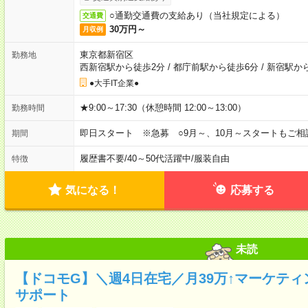
○通勤交通費の支給あり（当社規定による）
交通費
30万円～
月収例
東京都新宿区
勤務地
西新宿駅から徒歩2分
/
都庁前駅から徒歩6分
/
新宿駅から
●大手IT企業●
★9:00～17:30（休憩時間 12:00～13:00）
勤務時間
即日スタート ※急募 ○9月～、10月～スタートもご相
期間
履歴書不要
/
40～50代活躍中
/
服装自由
特徴
気になる！
応募する
未読
【ドコモG】＼週4日在宅／月39万↑マーケテ
サポート