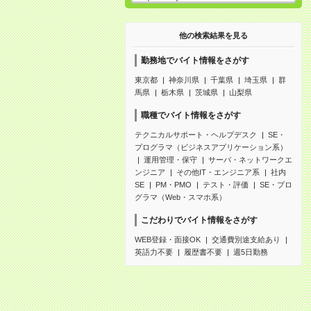
他の検索結果を見る
勤務地でバイト情報をさがす
東京都
神奈川県
千葉県
埼玉県
群
馬県
栃木県
茨城県
山梨県
職種でバイト情報をさがす
テクニカルサポート・ヘルプデスク
SE・
プログラマ（ビジネスアプリケーション系）
運用管理・保守
サーバ・ネットワークエ
ンジニア
その他IT・エンジニア系
社内
SE
PM・PMO
テスト・評価
SE・プロ
グラマ（Web・スマホ系）
こだわりでバイト情報をさがす
WEB登録・面接OK
交通費別途支給あり
英語力不要
履歴書不要
週5日勤務