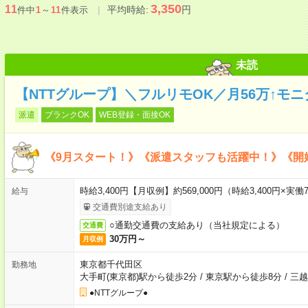
3,350
11
平均時給:
円
件中
1
～
11
件表示
未読
【NTTグループ】＼フルリモOK／月56万↑モ
派遣
ブランクOK
WEB登録・面接OK
《9月スタート！》《派遣スタッフも活躍中！》《開
時給3,400円【月収例】約569,000円（時給3,400円×実働7
給与
交通費別途支給あり
○通勤交通費の支給あり（当社規定による）
交通費
30万円～
月収例
東京都千代田区
勤務地
大手町(東京都)駅から徒歩2分
/
東京駅から徒歩8分
/
三越
●NTTグループ●