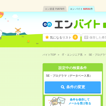
エン派遣
71573
件
エン バイト
82531
件
0
気になるリスト
保存した希
バイトTOP
IT・エンジニア系
SE・プログ
設定中の検索条件
SE・プログラマ（データベース系）
条件の変更
条件を保存して
メールを受け取る