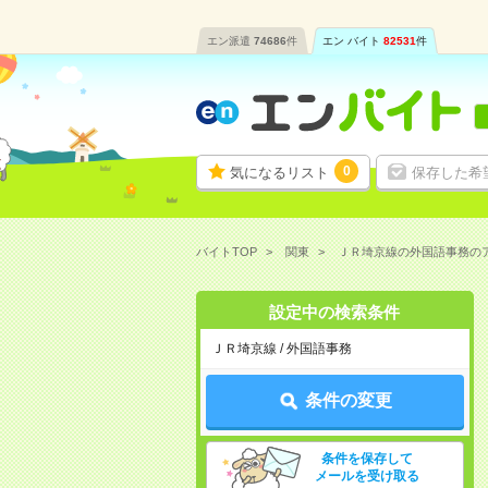
エン派遣
74686
件
エン バイト
82531
件
0
気になるリスト
保存した希
バイトTOP
関東
ＪＲ埼京線の外国語事務の
設定中の検索条件
ＪＲ埼京線 / 外国語事務
条件の変更
条件を保存して
メールを受け取る