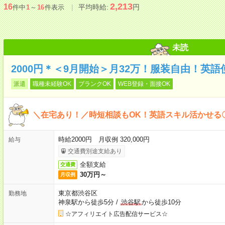
2,213
16
平均時給:
円
件中
1
～
16
件表示
未読
2000円＊＜9月開始＞月32万！服装自由！英
派遣
職種未経験OK
ブランクOK
WEB登録・面接OK
＼在宅あり！／時短相談もOK！英語スキル活かせる
時給2000円 月収例 320,000円
給与
交通費別途支給あり
全額支給
交通費
30万円～
月収例
東京都渋谷区
勤務地
神泉駅から徒歩5分
/
渋谷駅
から徒歩10分
☆アフィリエイト広告配信サービス☆