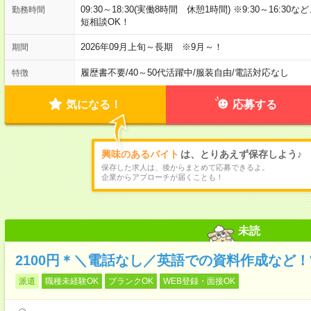
09:30～18:30(実働8時間 休憩1時間) ※9:30～16:3
勤務時間
短相談OK！
2026年09月上旬～長期 ※9月～！
期間
履歴書不要
/
40～50代活躍中
/
服装自由
/
電話対応なし
特徴
気になる！
応募する
興味のあるバイト
は、とりあえず保存しよう♪
保存した求人は、後からまとめて応募できるよ。
企業からアプローチが届くことも！
未読
2100円＊＼電話なし／英語での資料作成など
派遣
職種未経験OK
ブランクOK
WEB登録・面接OK