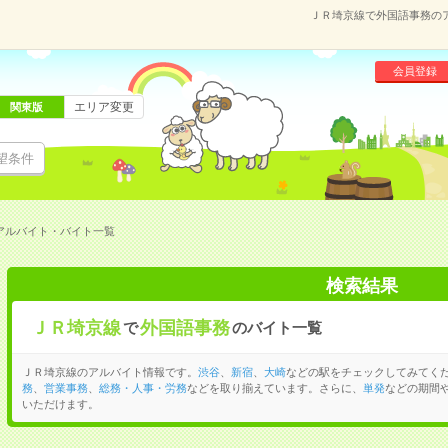
ＪＲ埼京線で外国語事務の
会員登録
エリア変更
関東版
望条件
アルバイト・バイト一覧
検索結果
ＪＲ埼京線
外国語事務
で
のバイト一覧
ＪＲ埼京線のアルバイト情報です。
渋谷
、
新宿
、
大崎
などの駅をチェックしてみてく
務
、
営業事務
、
総務・人事・労務
などを取り揃えています。さらに、
単発
などの期間
いただけます。