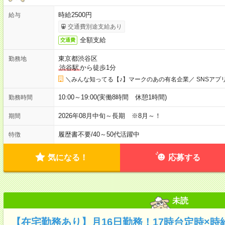
時給2500円
給与
交通費別途支給あり
全額支給
交通費
東京都渋谷区
勤務地
渋谷駅
から徒歩1分
＼みんな知ってる【♪】マークのあの有名企業／ SNSアプ
10:00～19:00(実働8時間 休憩1時間)
勤務時間
2026年08月中旬～長期 ※8月～！
期間
履歴書不要
/
40～50代活躍中
特徴
気になる！
応募する
未読
【在宅勤務あり】月16日勤務！17時台定時×時