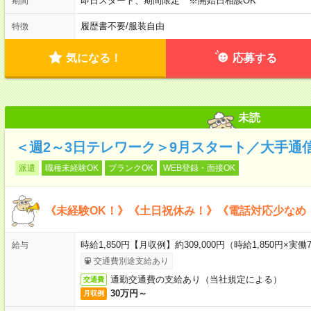
即日スタート、期間限定 ※開始日相談OK
期間
履歴書不要
/
服装自由
特徴
気になる！
応募する
未読
＜週2～3日テレワーク＞9月スタート／大手通
派遣
職種未経験OK
ブランクOK
WEB登録・面接OK
《未経験OK！》《土日祝休み！》《電話対応少なめ
時給1,850円【月収例】約309,000円（時給1,850円×実働7
給与
交通費別途支給あり
通勤交通費の支給あり（当社規定による）
交通費
30万円～
月収例