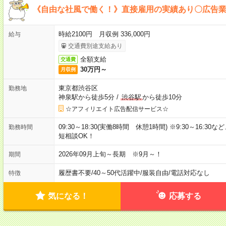
《自由な社風で働く！》直接雇用の実績あり〇広告業
時給2100円 月収例 336,000円
給与
交通費別途支給あり
全額支給
交通費
30万円～
月収例
東京都渋谷区
勤務地
神泉駅から徒歩5分
/
渋谷駅
から徒歩10分
☆アフィリエイト広告配信サービス☆
09:30～18:30(実働8時間 休憩1時間) ※9:30～16:3
勤務時間
短相談OK！
2026年09月上旬～長期 ※9月～！
期間
履歴書不要
/
40～50代活躍中
/
服装自由
/
電話対応なし
特徴
気になる！
応募する