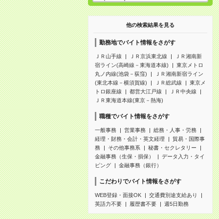
他の検索結果を見る
勤務地でバイト情報をさがす
ＪＲ山手線
ＪＲ京浜東北線
ＪＲ湘南新
宿ライン(高崎線－東海道本線)
東京メトロ
丸ノ内線(池袋－荻窪)
ＪＲ湘南新宿ライン
(東北本線－横須賀線)
ＪＲ総武線
東京メ
トロ銀座線
都営大江戸線
ＪＲ中央線
ＪＲ東海道本線(東京－熱海)
職種でバイト情報をさがす
一般事務
営業事務
総務・人事・労務
経理・財務・会計・英文経理
貿易・国際事
務
その他事務系
秘書・セクレタリー
金融事務（生保・損保）
データ入力・タイ
ピング
金融事務（銀行）
こだわりでバイト情報をさがす
WEB登録・面接OK
交通費別途支給あり
英語力不要
履歴書不要
週5日勤務