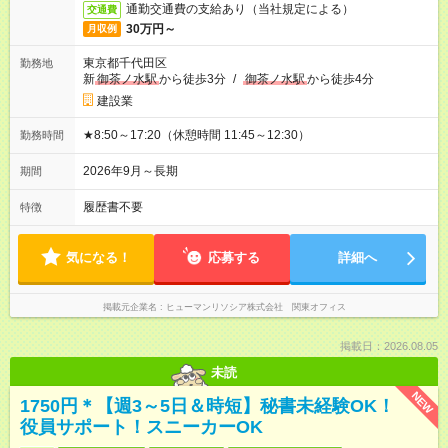
通勤交通費の支給あり（当社規定による）
交通費
30万円～
月収例
東京都千代田区
勤務地
新
御茶ノ水駅
から徒歩3分
/
御茶ノ水駅
から徒歩4分
建設業
★8:50～17:20（休憩時間 11:45～12:30）
勤務時間
2026年9月～長期
期間
履歴書不要
特徴
気になる！
応募する
詳細へ
掲載元企業名
ヒューマンリソシア株式会社 関東オフィス
掲載日：2026.08.05
未読
NEW
1750円＊【週3～5日＆時短】秘書未経験OK！
役員サポート！スニーカーOK