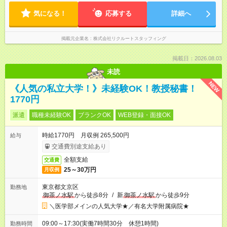
気になる！
応募する
詳細へ
掲載元企業名
株式会社リクルートスタッフィング
掲載日：2026.08.03
未読
NEW
《人気の私立大学！》未経験OK！教授秘書！
1770円
派遣
職種未経験OK
ブランクOK
WEB登録・面接OK
時給1770円 月収例 265,500円
給与
交通費別途支給あり
全額支給
交通費
25～30万円
月収例
東京都文京区
勤務地
御茶ノ水駅
から徒歩8分
/
新
御茶ノ水駅
から徒歩9分
＼医学部メインの人気大学★／有名大学附属病院★
09:00～17:30(実働7時間30分 休憩1時間)
勤務時間