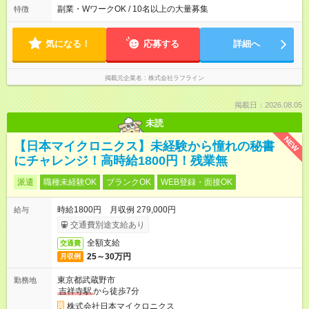
副業・WワークOK / 10名以上の大量募集
特徴
気になる！
応募する
詳細へ
掲載元企業名
株式会社ラフライン
掲載日：2026.08.05
未読
NEW
【日本マイクロニクス】未経験から憧れの秘書
にチャレンジ！高時給1800円！残業無
派遣
職種未経験OK
ブランクOK
WEB登録・面接OK
時給1800円 月収例 279,000円
給与
交通費別途支給あり
全額支給
交通費
25～30万円
月収例
東京都武蔵野市
勤務地
吉祥寺駅
から徒歩7分
株式会社日本マイクロニクス