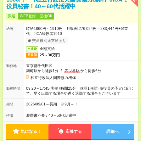
役員秘書！40～60代活躍中
派遣
WEB登録・面接OK
時給1860円～1910円 月収例 276,024円～283,444円+残業
給与
代 JICA経験者1910
交通費別途支給あり
全額支給
交通費
25～30万円
月収例
東京都千代田区
勤務地
麹町駅から徒歩1分
/
四ツ谷駅
から徒歩6分
独立行政法人国際協力機構
09:20～17:45(実働7時間25分 休憩1時間) ※役員の予定に応じ
勤務時間
て、早く出勤する場合や遅く退勤する場合もございます
2026/09/01～長期 ※9月～！
期間
履歴書不要
/
40～50代活躍中
特徴
気になる！
応募する
詳細へ