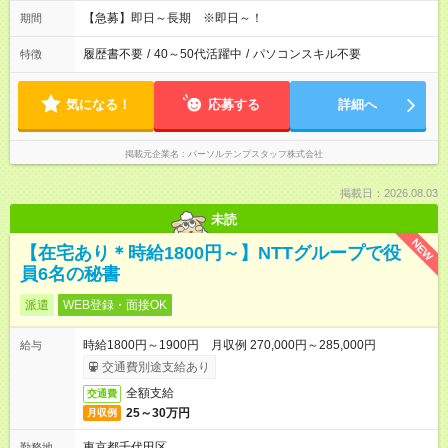
【急募】即日～長期 ※即日～！
期間
履歴書不要
/
40～50代活躍中
/
パソコンスキル不要
特徴
気になる！
応募する
詳細へ
掲載元企業名
パーソルテンプスタッフ株式会社
掲載日：2026.08.03
未読
NEW
【在宅あり＊時給1800円～】NTTグループで役
員6名の秘書
派遣
WEB登録・面接OK
時給1800円～1900円 月収例 270,000円～285,000円
給与
交通費別途支給あり
全額支給
交通費
25～30万円
月収例
東京都千代田区
勤務地