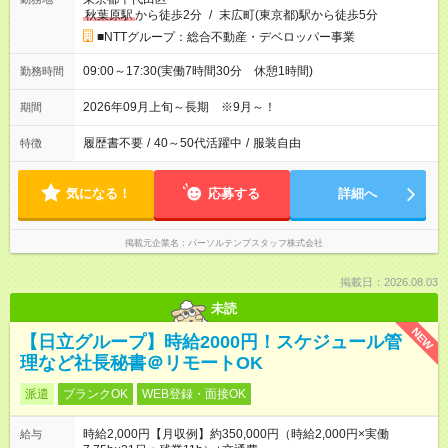
秋葉原駅
から徒歩2分
/
末広町(東京都)駅から徒歩5分
■NTTグループ：総合不動産・デベロッパー事業
09:00～17:30(実働7時間30分 休憩1時間)
勤務時間
2026年09月上旬～長期 ※9月～！
期間
履歴書不要
/
40～50代活躍中
/
服装自由
特徴
気になる！
応募する
詳細へ
掲載元企業名
パーソルテンプスタッフ株式会社
掲載日：2026.08.03
未読
NEW
【日立グループ】時給2000円！スケジュール管
理など社長秘書＠リモートOK
派遣
ブランクOK
WEB登録・面接OK
時給2,000円【月収例】約350,000円（時給2,000円×実働
給与