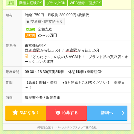
派遣
職種未経験OK
ブランクOK
WEB登録・面接OK
時給1750円 月収例 280,000円+残業代
給与
交通費別途支給あり
全額支給
交通費
25～30万円
月収例
東京都新宿区
勤務地
西
新宿駅
から徒歩5分
/
新宿駅
から徒歩15分
「どんだけ～」のあの人がCM中！ ブランド品の買取店・オ
ークションの運営
09:30～18:30(実働8時間 休憩1時間) ※時短OK
勤務時間
【急募】即日～長期 ▼8月開始もご相談ください！ ※即日
期間
～！
履歴書不要
/
服装自由
特徴
気になる！
応募する
詳細へ
掲載元企業名
パーソルテンプスタッフ株式会社