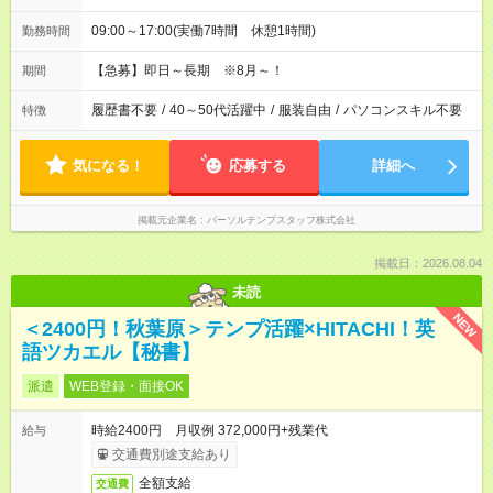
09:00～17:00(実働7時間 休憩1時間)
勤務時間
【急募】即日～長期 ※8月～！
期間
履歴書不要
/
40～50代活躍中
/
服装自由
/
パソコンスキル不要
特徴
気になる！
応募する
詳細へ
掲載元企業名
パーソルテンプスタッフ株式会社
掲載日：2026.08.04
未読
NEW
＜2400円！秋葉原＞テンプ活躍×HITACHI！英
語ツカエル【秘書】
派遣
WEB登録・面接OK
時給2400円 月収例 372,000円+残業代
給与
交通費別途支給あり
全額支給
交通費