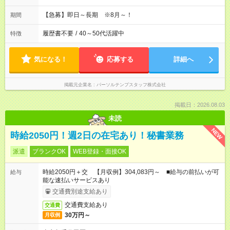
【急募】即日～長期 ※8月～！
期間
履歴書不要
/
40～50代活躍中
特徴
気になる！
応募する
詳細へ
掲載元企業名
パーソルテンプスタッフ株式会社
掲載日：2026.08.03
未読
NEW
時給2050円！週2日の在宅あり！秘書業務
派遣
ブランクOK
WEB登録・面接OK
時給2050円＋交 【月収例】304,083円～ ■給与の前払いが可
給与
能な速払いサービスあり
交通費別途支給あり
交通費支給あり
交通費
30万円～
月収例