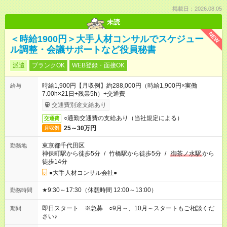
掲載日：2026.08.05
未読
NEW
＜時給1900円＞大手人材コンサルでスケジュー
ル調整・会議サポートなど役員秘書
派遣
ブランクOK
WEB登録・面接OK
時給1,900円【月収例】約288,000円（時給1,900円×実働
給与
7.00h×21日+残業5h）+交通費
交通費別途支給あり
○通勤交通費の支給あり（当社規定による）
交通費
25～30万円
月収例
東京都千代田区
勤務地
神保町駅から徒歩5分
/
竹橋駅から徒歩5分
/
御茶ノ水駅
から
徒歩14分
●大手人材コンサル会社●
★9:30～17:30（休憩時間 12:00～13:00）
勤務時間
即日スタート ※急募 ○9月～、10月～スタートもご相談くだ
期間
さい♪