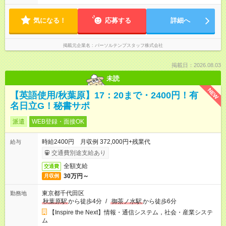
気になる！
応募する
詳細へ
掲載元企業名
パーソルテンプスタッフ株式会社
掲載日：2026.08.03
未読
NEW
【英語使用/秋葉原】17：20まで・2400円！有
名日立G！秘書サポ
派遣
WEB登録・面接OK
時給2400円 月収例 372,000円+残業代
給与
交通費別途支給あり
全額支給
交通費
30万円～
月収例
東京都千代田区
勤務地
秋葉原駅
から徒歩4分
/
御茶ノ水駅
から徒歩6分
【Inspire the Next】情報・通信システム，社会・産業システ
ム