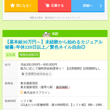
気になる！
応募する
詳細へ
掲載元企業名
株式会社リクルートスタッフィング
未読
【基本給30万円～】未経験から始めるカジュアル
秘書♪年休120日以上／髪色ネイル自由◎
正社員
職種未経験OK
月給300,000円～600,000円
給与
能力に応じて随時昇給制度有り！ 【試用期間】試用期間なし
交通費別途支給あり
東京都新宿区
勤務地
東京都新宿区（最寄り駅：
飯田橋駅
）
株式会社ラフライン
シフト制
勤務時間
1日あたりの実働時間：最大8時間/日 【シフト例】 9時～18時
10時～19時 11時～20時 休憩1時間以上！