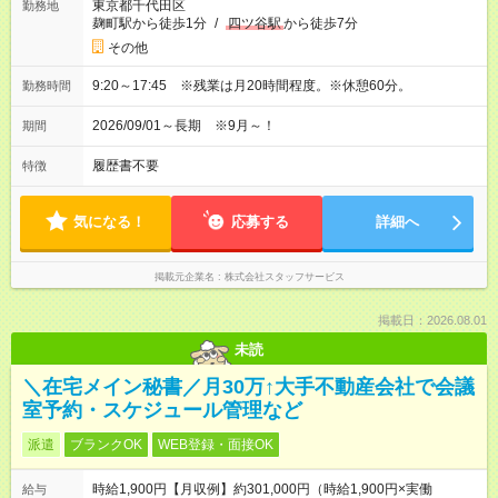
東京都千代田区
勤務地
麹町駅から徒歩1分
/
四ツ谷駅
から徒歩7分
その他
9:20～17:45 ※残業は月20時間程度。※休憩60分。
勤務時間
2026/09/01～長期 ※9月～！
期間
履歴書不要
特徴
気になる！
応募する
詳細へ
掲載元企業名
株式会社スタッフサービス
掲載日：2026.08.01
未読
＼在宅メイン秘書／月30万↑大手不動産会社で会議
室予約・スケジュール管理など
派遣
ブランクOK
WEB登録・面接OK
時給1,900円【月収例】約301,000円（時給1,900円×実働
給与