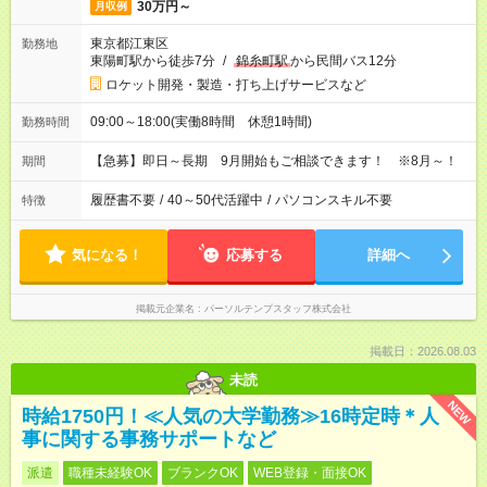
30万円～
月収例
東京都江東区
勤務地
東陽町駅から徒歩7分
/
錦糸町駅
から民間バス12分
ロケット開発・製造・打ち上げサービスなど
09:00～18:00(実働8時間 休憩1時間)
勤務時間
【急募】即日～長期 9月開始もご相談できます！ ※8月～！
期間
履歴書不要
/
40～50代活躍中
/
パソコンスキル不要
特徴
気になる！
応募する
詳細へ
掲載元企業名
パーソルテンプスタッフ株式会社
掲載日：2026.08.03
未読
NEW
時給1750円！≪人気の大学勤務≫16時定時＊人
事に関する事務サポートなど
派遣
職種未経験OK
ブランクOK
WEB登録・面接OK