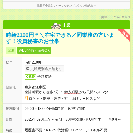
掲載元企業名
パーソルテンプスタッフ株式会社
掲載日：2026.08.03
未読
NEW
時給2100円＊＼在宅できる／同業務の方いま
す！役員秘書のお仕事
派遣
WEB登録・面接OK
時給2100円
給与
交通費別途支給あり
全額支給
交通費
東京都江東区
勤務地
東陽町駅から徒歩7分
/
錦糸町駅
から民間バス12分
ロケット開発・製造・打ち上げサービスなど
09:00～18:00(実働8時間 休憩1時間)
勤務時間
2026年09月上旬～長期 8月中の開始もOKです！ ※9月～！
期間
履歴書不要
/
40～50代活躍中
/
パソコンスキル不要
特徴