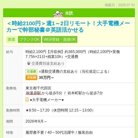
掲載日：2026.07.31
未読
＜時給2100円＞週1～2日リモート！大手電機メー
カーで幹部秘書＠英語活かせる
派遣
ブランクOK
WEB登録・面接OK
時給2,100円【月収例】約365,000円（時給2,100円×実働
給与
7.75h×21日+残業10h）+交通費
交通費別途支給あり
○通勤交通費の支給あり（当社規定による）
交通費
30万円～
月収例
東京都千代田区
勤務地
秋葉原駅
から徒歩5分
/
岩本町駅から徒歩7分
●大手電機メーカー●
★8:50～17:20（休憩時間 12:15～13:00）
勤務時間
2026年9月～
期間
履歴書不要
/
40～50代活躍中
/
服装自由
特徴