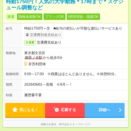
時給1750円！人気の大学勤務＊17時まで＊スケジ
ュール調整など
派遣
職種未経験OK
ブランクOK
WEB登録・面接OK
時給1750円＋交 ■給与の前払いが可能な速払いサービスあり
給与
交通費別途支給あり
交通費支給あり
交通費
東京都文京区
勤務地
御茶ノ水駅
から徒歩3分
非営利団体
9:00～17:00 ※残業はほとんどありません。※休憩60分。
勤務時間
2026/09/02～長期 ※9月～！
期間
履歴書不要
特徴
気になる！
応募する
詳細へ
掲載元企業名
株式会社スタッフサービス