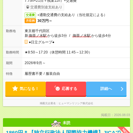
7.75h×21日＋残業11h）+交通費
交通費別途支給あり
○通勤交通費の支給あり（当社規定による）
交通費
30万円～
月収例
東京都千代田区
勤務地
新
御茶ノ水駅
から徒歩3分
/
御茶ノ水駅
から徒歩4分
●日立グループ●
★8:50～17:20（休憩時間 11:45～12:30）
勤務時間
2026年9月～
期間
履歴書不要
/
服装自由
特徴
気になる！
応募する
詳細へ
掲載元企業名
ヒューマンリソシア株式会社
掲載日：2026.08.03
未読
NEW
1860円＊【独立行政法人国際協力機構】JICAで