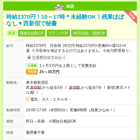
未読
NEW
時給2370円！10～17時＊未経験OK！残業ほぼ
なし▼西新宿で秘書
派遣
職種未経験OK
ブランクOK
WEB登録・面接OK
時給2370円 月収例 28万円 時給2370円×実働6h×週5日×4
給与
週 ※月収例を保証するものではありません。※給与即受取りサ
ービス利用可（利用条件有）
交通費別途支給あり
1ヶ月3万円を上限として実費支給
交通費
25～30万円
月収例
東京都新宿区
勤務地
西
新宿駅
から徒歩3分
/
新宿駅
から徒歩7分
/
新宿(東京メト
ロ)駅
/
…
電気・ガス・エネルギ－
10:00-17:00（休憩60分）実働6時間（残業少なめ！）
勤務時間
即日～長期 ※開始日相談OK
期間
履歴書不要
特徴