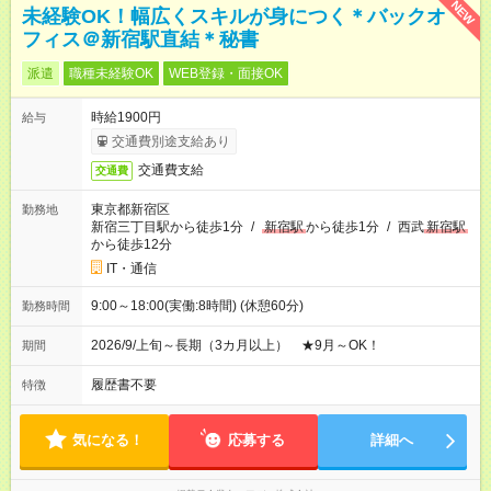
NEW
未経験OK！幅広くスキルが身につく＊バックオ
フィス＠新宿駅直結＊秘書
派遣
職種未経験OK
WEB登録・面接OK
時給1900円
給与
交通費別途支給あり
交通費支給
交通費
東京都新宿区
勤務地
新宿三丁目駅から徒歩1分
/
新宿駅
から徒歩1分
/
西武
新宿駅
から徒歩12分
IT・通信
9:00～18:00(実働:8時間) (休憩60分)
勤務時間
2026/9/上旬～長期（3カ月以上） ★9月～OK！
期間
履歴書不要
特徴
気になる！
応募する
詳細へ