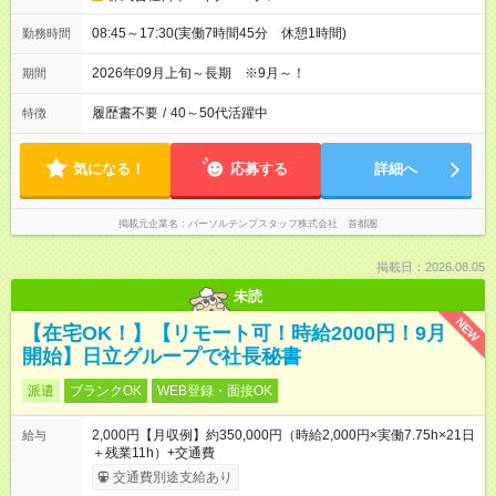
08:45～17:30(実働7時間45分 休憩1時間)
勤務時間
2026年09月上旬～長期 ※9月～！
期間
履歴書不要
/
40～50代活躍中
特徴
気になる！
応募する
詳細へ
掲載元企業名
パーソルテンプスタッフ株式会社 首都圏
掲載日：2026.08.05
未読
NEW
【在宅OK！】【リモート可！時給2000円！9月
開始】日立グループで社長秘書
派遣
ブランクOK
WEB登録・面接OK
2,000円【月収例】約350,000円（時給2,000円×実働7.75h×21日
給与
＋残業11h）+交通費
交通費別途支給あり