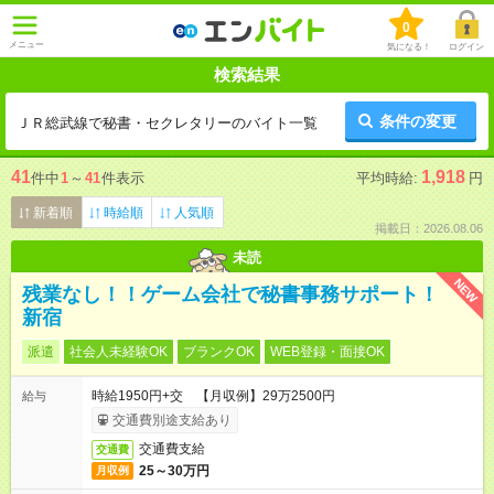
0
メニュー
気になる！
ログイン
検索結果
条件の変更
ＪＲ総武線で秘書・セクレタリーのバイト一覧
41
1,918
件中
1
～
41
件表示
平均時給:
円
新着順
時給順
人気順
掲載日：2026.08.06
未読
NEW
残業なし！！ゲーム会社で秘書事務サポート！
新宿
派遣
社会人未経験OK
ブランクOK
WEB登録・面接OK
時給1950円+交 【月収例】29万2500円
給与
交通費別途支給あり
交通費支給
交通費
25～30万円
月収例