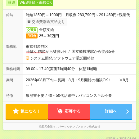
派遣
WEB登録・面接OK
時給1850円～1900円 月収例 283,790円～291,460円+残業代
給与
交通費別途支給あり
全額支給
交通費
25～30万円
月収例
東京都渋谷区
勤務地
千駄ケ谷駅
から徒歩5分
/
国立競技場駅から徒歩5分
システム開発/ソフトウェア受託開発他
09:00～17:40(実働7時間40分 休憩1時間)
勤務時間
2026年08月下旬～長期 8月・9月開始の相談OK！ ※8月
期間
～！
履歴書不要
/
40～50代活躍中
/
パソコンスキル不要
特徴
気になる！
応募する
詳細へ
掲載元企業名
パーソルテンプスタッフ株式会社
掲載日：2026.08.04