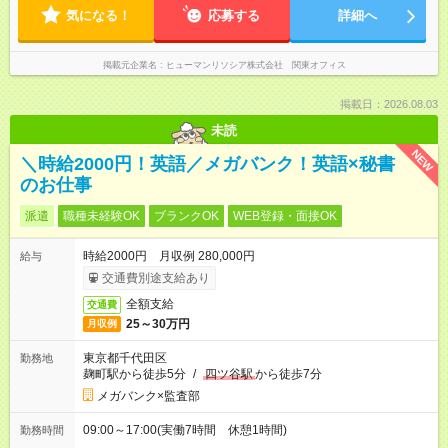
気になる！
応募する
詳細へ
掲載元企業名
ヒューマンリソシア株式会社 関東オフィス
掲載日：2026.08.03
未読
NEW
＼時給2000円！英語／メガバンク！英語×秘書
のお仕事
派遣
職種未経験OK
ブランクOK
WEB登録・面接OK
時給2000円 月収例 280,000円
給与
交通費別途支給あり
全額支給
交通費
25～30万円
月収例
東京都千代田区
勤務地
麹町駅から徒歩5分
/
四ツ谷駅
から徒歩7分
メガバンク×監査部
09:00～17:00(実働7時間 休憩1時間)
勤務時間