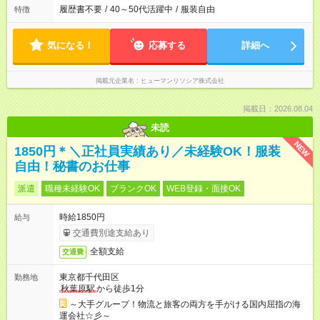
履歴書不要
/
40～50代活躍中
/
服装自由
特徴
気になる！
応募する
詳細へ
掲載元企業名
ヒューマンリソシア株式会社
掲載日：2026.08.04
未読
NEW
1850円＊＼正社員実績あり／未経験OK！服装
自由！秘書のお仕事
派遣
職種未経験OK
ブランクOK
WEB登録・面接OK
時給1850円
給与
交通費別途支給あり
全額支給
交通費
東京都千代田区
勤務地
秋葉原駅
から徒歩1分
～大手グループ！物流と旅客の両方を手がける国内屈指の海
運会社☆彡～