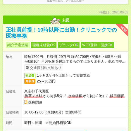
掲載元企業名
アデコ株式会社
掲載日：2026.08.05
未読
NEW
正社員前提！10時以降に出勤！クリニックでの
医療事務
紹介予定派遣
職種未経験OK
ブランクOK
WEB登録・面接OK
時給1700円 月収例 29万円 時給1700円×実働8h×週5日×4週
給与
+残業10h ※月収例を保証するものではありません。※給与即受
取りサービス利用可（利用条件有）
交通費別途支給あり
1ヶ月3万円を上限として実費支給
交通費
25～30万円
月収例
東京都千代田区
勤務地
御茶ノ水駅
から徒歩5分
/
水道橋駅
から徒歩10分
/
飯田橋駅
医療関連
10:00-19:00（休憩60分）実働8時間
勤務時間
即日～長期 ※開始日相談OK
期間