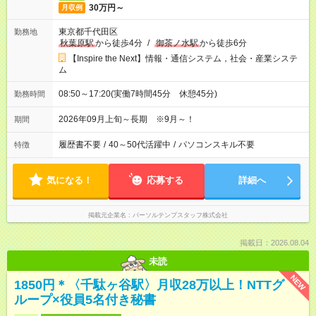
30万円～
月収例
東京都千代田区
勤務地
秋葉原駅
から徒歩4分
/
御茶ノ水駅
から徒歩6分
【Inspire the Next】情報・通信システム，社会・産業システ
ム
08:50～17:20(実働7時間45分 休憩45分)
勤務時間
2026年09月上旬～長期 ※9月～！
期間
履歴書不要
/
40～50代活躍中
/
パソコンスキル不要
特徴
気になる！
応募する
詳細へ
掲載元企業名
パーソルテンプスタッフ株式会社
掲載日：2026.08.04
未読
NEW
1850円＊〈千駄ヶ谷駅〉月収28万以上！NTTグ
ループ×役員5名付き秘書