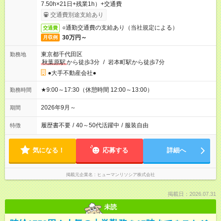
7.50h×21日+残業1h）+交通費
交通費別途支給あり
○通勤交通費の支給あり（当社規定による）
交通費
30万円～
月収例
東京都千代田区
勤務地
秋葉原駅
から徒歩3分
/
岩本町駅から徒歩7分
●大手不動産会社●
★9:00～17:30（休憩時間 12:00～13:00）
勤務時間
2026年9月～
期間
履歴書不要
/
40～50代活躍中
/
服装自由
特徴
気になる！
応募する
詳細へ
掲載元企業名
ヒューマンリソシア株式会社
掲載日：2026.07.31
未読