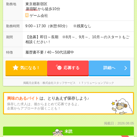
東京都新宿区
勤務地
新宿駅
から徒歩10分
ゲーム会社
9:00～17:30（休憩:60分） ※残業なし
勤務時間
【急募】即日～長期 ※8月～、9月～、10月～のスタートもご
期間
相談ください！
履歴書不要
/
40～50代活躍中
特徴
気になる！
応募する
詳細へ
掲載元企業名
株式会社スタッフサービス ＩＴソリューションブロック
興味のあるバイト
は、とりあえず保存しよう♪
保存した求人は、後からまとめて応募できるよ。
企業からアプローチが届くことも！
掲載日：2026.08.05
未読