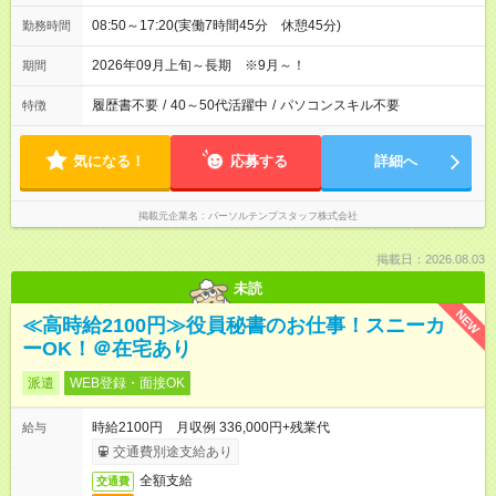
08:50～17:20(実働7時間45分 休憩45分)
勤務時間
2026年09月上旬～長期 ※9月～！
期間
履歴書不要
/
40～50代活躍中
/
パソコンスキル不要
特徴
気になる！
応募する
詳細へ
掲載元企業名
パーソルテンプスタッフ株式会社
掲載日：2026.08.03
未読
NEW
≪高時給2100円≫役員秘書のお仕事！スニーカ
ーOK！＠在宅あり
派遣
WEB登録・面接OK
時給2100円 月収例 336,000円+残業代
給与
交通費別途支給あり
全額支給
交通費