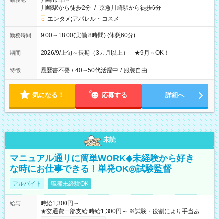
川崎市幸区
勤務地
川崎駅から徒歩2分
/
京急川崎駅から徒歩6分
エンタメ;アパレル・コスメ
9:00～18:00(実働:8時間) (休憩60分)
勤務時間
2026/9/上旬～長期（3カ月以上） ★9月～OK！
期間
履歴書不要
/
40～50代活躍中
/
服装自由
特徴
気になる！
応募する
詳細へ
未読
マニュアル通りに簡単WORK◆未経験から好き
な時にお仕事できる！単発OK◎試験監督
アルバイト
職種未経験OK
時給1,300円～
給与
★交通費一部支給 時給1,300円～ ※試験・役割により手当あり