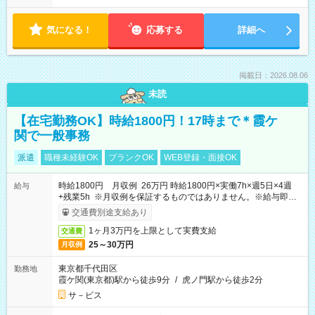
気になる！
応募する
詳細へ
掲載日：2026.08.06
未読
【在宅勤務OK】時給1800円！17時まで＊霞ケ
関で一般事務
派遣
職種未経験OK
ブランクOK
WEB登録・面接OK
時給1800円 月収例 26万円 時給1800円×実働7h×週5日×4週
給与
+残業5h ※月収例を保証するものではありません。※給与即受
取りサービス利用可（利用条件有）
交通費別途支給あり
1ヶ月3万円を上限として実費支給
交通費
25～30万円
月収例
東京都千代田区
勤務地
霞ケ関(東京都)駅から徒歩9分
/
虎ノ門駅から徒歩2分
サ－ビス