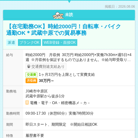
掲載日：2026.08.06
未読
【在宅勤務OK】時給2000円！自転車・バイク
通勤OK＊武蔵中原での貿易事務
派遣
ブランクOK
WEB登録・面接OK
時給2000円 月収例 30万円 時給2000円×実働7h30m×週5日×4
給与
週 ※月収例を保証するものではありません。※給与即受取りサ
ービス利用可（利用条件有）
交通費別途支給あり
1ヶ月3万円を上限として実費支給
交通費
30万円～
月収例
川崎市中原区
勤務地
武蔵中原駅から徒歩1分
電機・電子・OA・精密機器メ－カ－
09:00-17:30（休憩60分）実働7時間30分
勤務時間
即日スタート、期間限定 ※開始日相談OK
期間
履歴書不要
特徴