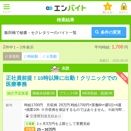
0
メニュー
気になる！
ログイン
検索結果
条件の変更
飯田橋で秘書・セクレタリーのバイト一覧
2
1,700
件中
1
～
2
件表示
平均時給:
円
新着順
時給順
人気順
掲載日：2026.08.05
未読
NEW
正社員前提！10時以降に出勤！クリニックでの
医療事務
紹介予定派遣
職種未経験OK
ブランクOK
WEB登録・面接OK
時給1700円 月収例 29万円 時給1700円×実働8h×週5日×4週
給与
+残業10h ※月収例を保証するものではありません。※給与即受
取りサービス利用可（利用条件有）
交通費別途支給あり
1ヶ月3万円を上限として実費支給
交通費
25～30万円
月収例