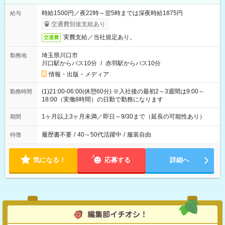
時給1500円／夜22時～翌5時までは深夜時給1875円
給与
交通費別途支給あり
実費支給／当社規定あり。
交通費
埼玉県川口市
勤務地
川口駅からバス10分
/
赤羽駅からバス10分
情報・出版・メディア
(1)21:00-06:00(休憩60分) ※入社後の最初2～3週間は9:00～
勤務時間
18:00（実働8時間）の日勤で勤務になります
1ヶ月以上3ヶ月未満／即日～9/30まで（延長の可能性あり）
期間
履歴書不要
/
40～50代活躍中
/
服装自由
特徴
気になる！
応募する
詳細へ