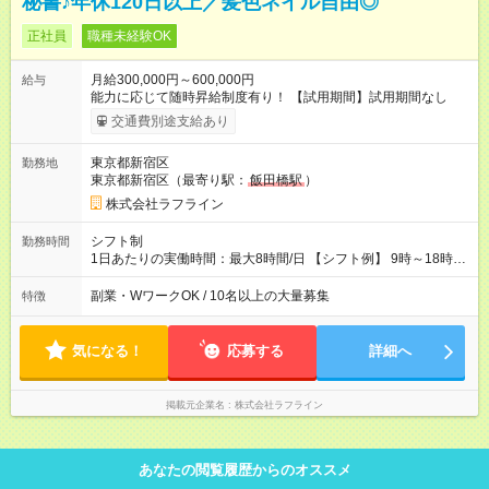
秘書♪年休120日以上／髪色ネイル自由◎
正社員
職種未経験OK
月給300,000円～600,000円
給与
能力に応じて随時昇給制度有り！ 【試用期間】試用期間なし
交通費別途支給あり
東京都新宿区
勤務地
東京都新宿区（最寄り駅：
飯田橋駅
）
株式会社ラフライン
シフト制
勤務時間
1日あたりの実働時間：最大8時間/日 【シフト例】 9時～18時
10時～19時 11時～20時 休憩1時間以上！
副業・WワークOK / 10名以上の大量募集
特徴
気になる！
応募する
詳細へ
掲載元企業名
株式会社ラフライン
あなたの閲覧履歴からのオススメ