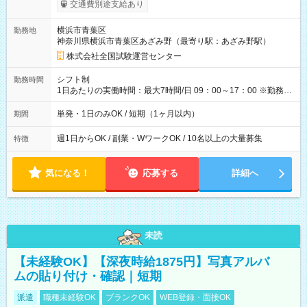
※勤務回数により昇給あり 【即給（前払い）オプションあ
交通費別途支給あり
り！】 希望される場合、勤務から1週間ほどで給与の一部を受け
取れます。 ※手数料418円がかかります。 【過去試験日の収入
横浜市青葉区
勤務地
例】 ・河合塾模擬試験 8:30～17:30（休憩1時間） 時給1,300円
神奈川県横浜市青葉区あざみ野（最寄り駅：あざみ野駅）
×8時間＝日収10,400円＋交通費 ※当日の役割により時給＋100
円の場合あり ・国家試験 7:00～13:30（休憩なし） 時給1,300
株式会社全国試験運営センター
円（役割手当＋100円）×6時間＝日収8,400円＋交通費 【試用期
間】試用期間なし
シフト制
勤務時間
1日あたりの実働時間：最大7時間/日 09：00～17：00 ※勤務時
間は 試験により異なります。
単発・1日のみOK / 短期（1ヶ月以内）
期間
週1日からOK / 副業・WワークOK / 10名以上の大量募集
特徴
気になる！
応募する
詳細へ
未読
【未経験OK】【深夜時給1875円】写真アルバ
ムの貼り付け・確認｜短期
派遣
職種未経験OK
ブランクOK
WEB登録・面接OK