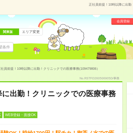
正社員前提！10時以降に出勤！
会員登録
エリア変更
関東版
望条件
社員前提！10時以降に出勤！クリニックでの医療事務(109479806）
No.RSTFO260506905D/事務
降に出勤！クリニックでの医療事務
K
WEB登録・面接OK
験OK！時給1700円！駅チカ！御茶ノ水での医