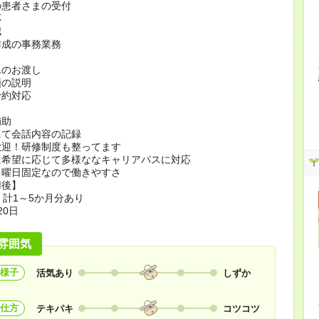
の患者さまの受付
応
認
作成の事務業務
んのお渡し
類の説明
予約対応
補助
にて会話内容の記録
歓迎！研修制度も整ってます
に希望に応じて多様ななキャリアパスに対応
も曜日固定なので働きやすさ
用後】
回 計1～5か月分あり
20日
雰囲気
様子
活気あり
しずか
仕方
テキパキ
コツコツ