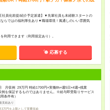
正社員化前提/紹介予定派遣】▼先輩社員も未経験スタートの
院ならではの福利厚生あり▼職場環境！風通しのいい雰囲気
スを利用できます（利用規定あり）。
応募する
円 月収例 29万円 時給1700円×実働8h×週5日×4週+残業
月収例を保証するものではありません。※給与即受取りサービス
利用条件有）
途支給あり
月3万円を上限として実費支給