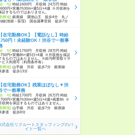
[給 与]
時給1600円 月収例 24万円 時給
1600円×実働7h30m×週5日×4週 ※月収例を
保証するものではありません。
[勤務地]
銀座線 溜池山王 徒歩4分 丸ノ
内線(池袋－荻窪) 国会議事堂前 徒歩7分
【在宅勤務OK】【電話なし】時給
1750円！未経験OK！渋谷で一般事
務
[給 与]
時給1750円 月収例 28万円 時給
1750円×実働8h×週5日×4週 ※月収例を保証
するものではありません。※給与即受取りサ
ービス利用可（利用条件有）
[勤務地]
山手線 渋谷 徒歩7分 銀座線
表参道 徒歩13分
【在宅勤務OK】残業ほぼなし▼渋
谷で一般事務
[給 与]
時給1700円 月収例 26万円 時給
1700円×実働7h30m×週5日×4週+残業8h ※
月収例を保証するものではありません。
[勤務地]
山手線 渋谷 徒歩7分 銀座線
表参道 徒歩8分
株式会社リクルートスタッフィングのバ
イト一覧へ