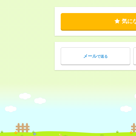
気に
メール
で送る