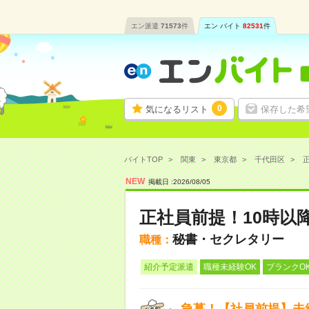
エン派遣
71573
件
エン バイト
82531
件
0
気になるリスト
保存した希
バイトTOP
関東
東京都
千代田区
正
NEW
掲載日 :
2026
/
08
/
05
正社員前提！10時以
秘書・セクレタリー
職種：
紹介予定派遣
職種未経験OK
ブランクO
急募！【社員前提】未経