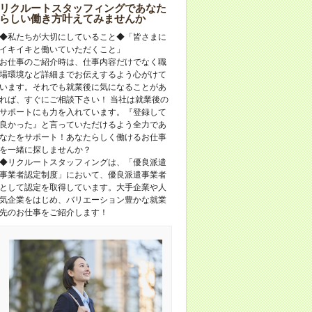
リクルートスタッフィングであなた
らしい働き方叶えてみませんか
◆私たちが大切にしていること◆「皆さまに
イキイキと働いていただくこと」
お仕事のご紹介時は、仕事内容だけでなく職
場環境など詳細までお伝えするよう心がけて
います。それでも就業後に気になることがあ
れば、すぐにご相談下さい！ 当社は就業後の
サポートにも力を入れています。『登録して
良かった』と言っていただけるよう全力であ
なたをサポート！あなたらしく働けるお仕事
を一緒に探しませんか？
◆リクルートスタッフィングは、「優良派遣
事業者認定制度」において、優良派遣事業者
として認定を取得しています。大手企業や人
気企業をはじめ、バリエーション豊かな就業
先のお仕事をご紹介します！