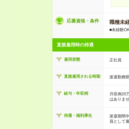
応募資格・条件
職種未経
■未経験O
直接雇用時の待遇
雇用形態
正社員
直接雇用される時期
派遣勤務開
給与・年収例
月収例20
はありま
待遇・福利厚生
派遣期間
員として