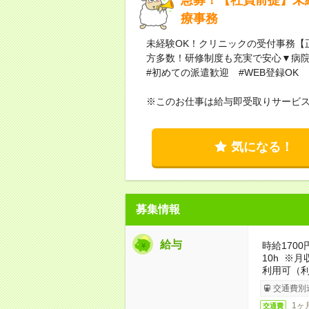
療事務
未経験OK！クリニックの受付事務【
方多数！研修制度も充実で安心▼病
#初めての派遣歓迎 #WEB登録OK
※このお仕事は給与即受取りサービ
気になる！
募集情報
給与
時給1700
10h ※
利用可（
交通費別
1ヶ
交通費