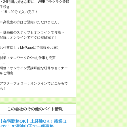
・24時間お好きな時に、WEBでラクラク登録
手続き
・15～20分で入力完了！
※高校生の方はご登録いただけません。
＜登録後のステップもオンラインで可能＞
登録：オンラインですぐに登録完了！
↓
お仕事探し：MyPageにて情報をお届け
↓
就業：テレワークOKのお仕事も充実
↓
研修：オンライン受講可能な研修やセミナー
をご用意！
↓
アフターフォロー：オンラインでどこからで
も！
この会社のその他のバイト情報
【在宅勤務OK】未経験OK！残業ほ
ぼなし▼溜池山王で一般事務