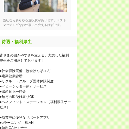
当社ならあらゆる選択肢があります。ベスト
マッチングなお仕事に出会えるはずです。
待遇・福利厚生
皆さまの働きやすさを支える、充実した福利
厚生をご用意しております！
●社会保険完備（協会けんぽ加入）
●定期健康診断
●リクルートグループ団体保険制度
●ベビーシッター割引サービス
●出産育児一時金
●給与の即受け取りOK
●ベネフィット・ステーション（福利厚生サー
ビス）
●就業中に便利なサポートアプリ
●eラーニング「ELAN」
●無料OAセミナー