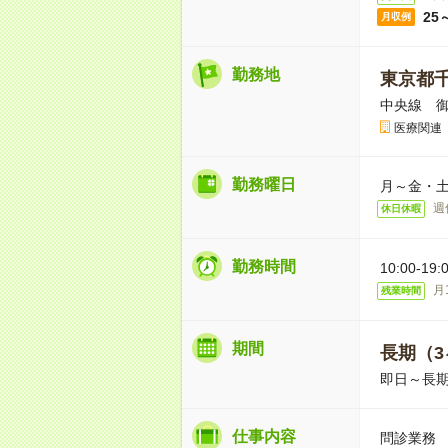
25
月収例
勤務地
東京都
中央線 御
医療関連
勤務曜日
月～金・土
週
休日休暇
勤務時間
10:00-
月
残業時間
期間
長期（3
即日～長期
仕事内容
問診業務