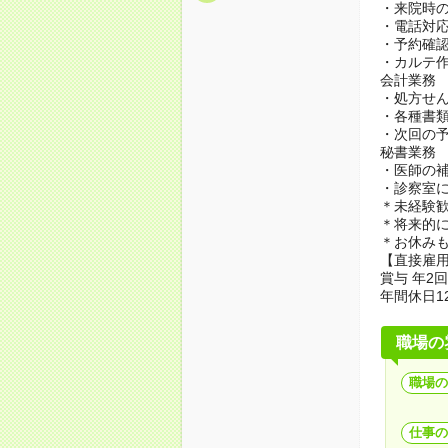
・来院時
・電話対
・予約確
・カルテ
会計業務
・処方せ
・各種書
・次回の
秘書業務
・医師の
・診察室
＊未経験
＊将来的
＊お休み
【直接雇
賞与 年2
年間休日1
職場の
職場の
仕事の