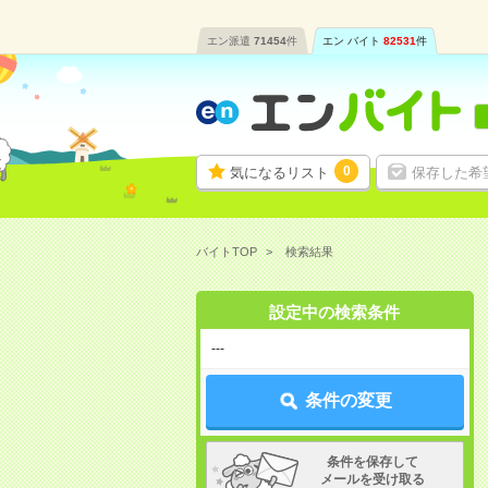
エン派遣
71454
件
エン バイト
82531
件
0
気になるリスト
保存した希
バイトTOP
検索結果
設定中の検索条件
---
条件の変更
条件を保存して
メールを受け取る