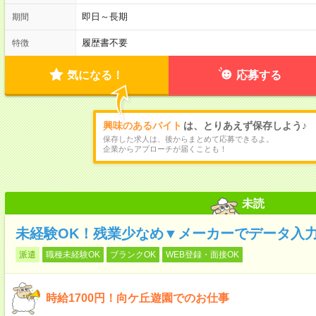
即日～長期
期間
履歴書不要
特徴
気になる！
応募する
興味のあるバイト
は、とりあえず保存しよう♪
保存した求人は、後からまとめて応募できるよ。
企業からアプローチが届くことも！
未読
未経験OK！残業少なめ▼メーカーでデータ入力
派遣
職種未経験OK
ブランクOK
WEB登録・面接OK
時給1700円！向ケ丘遊園でのお仕事