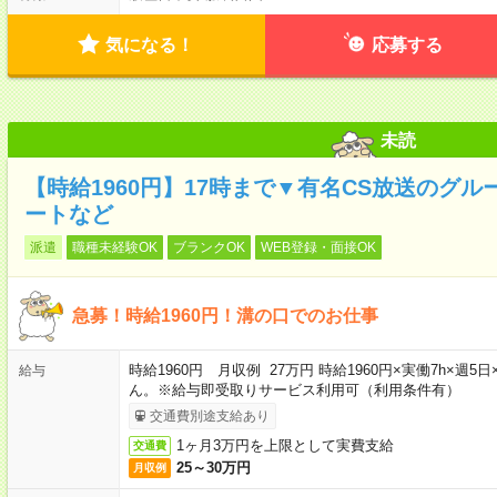
気になる！
応募する
未読
【時給1960円】17時まで▼有名CS放送のグ
ートなど
派遣
職種未経験OK
ブランクOK
WEB登録・面接OK
急募！時給1960円！溝の口でのお仕事
時給1960円 月収例 27万円 時給1960円×実働7h×
給与
ん。※給与即受取りサービス利用可（利用条件有）
交通費別途支給あり
1ヶ月3万円を上限として実費支給
交通費
25～30万円
月収例