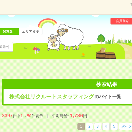
会員登録
エリア変更
関東版
望条件
検索結果
株式会社リクルートスタッフィング
のバイト一覧
1,786
3397
平均時給:
円
件中
1
～
50
件表示
1
2
3
4
5
次へ