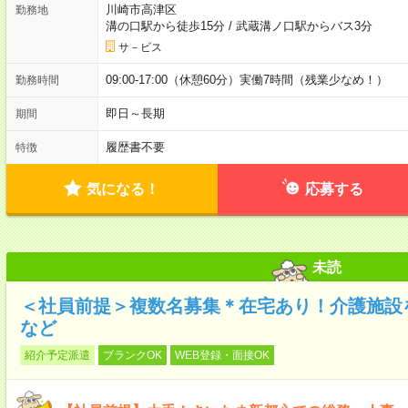
川崎市高津区
勤務地
溝の口駅から徒歩15分
/
武蔵溝ノ口駅からバス3分
サ－ビス
09:00-17:00（休憩60分）実働7時間（残業少なめ！）
勤務時間
即日～長期
期間
履歴書不要
特徴
気になる！
応募する
未読
＜社員前提＞複数名募集＊在宅あり！介護施設
など
紹介予定派遣
ブランクOK
WEB登録・面接OK