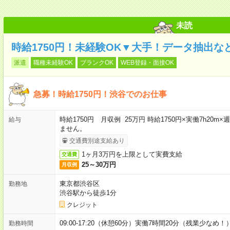
未読
時給1750円！未経験OK▼大手！データ抽出な
派遣
職種未経験OK
ブランクOK
WEB登録・面接OK
急募！時給1750円！渋谷でのお仕事
時給1750円 月収例 25万円 時給1750円×実働7h20
給与
ません。
交通費別途支給あり
1ヶ月3万円を上限として実費支給
交通費
25～30万円
月収例
東京都渋谷区
勤務地
渋谷駅から徒歩1分
クレジット
09:00-17:20（休憩60分）実働7時間20分（残業少なめ！
勤務時間