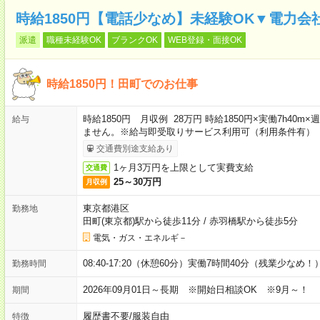
時給1850円【電話少なめ】未経験OK▼電力
派遣
職種未経験OK
ブランクOK
WEB登録・面接OK
時給1850円！田町でのお仕事
時給1850円 月収例 28万円 時給1850円×実働7h40
給与
ません。※給与即受取りサービス利用可（利用条件有）
交通費別途支給あり
1ヶ月3万円を上限として実費支給
交通費
25～30万円
月収例
東京都港区
勤務地
田町(東京都)駅から徒歩11分
/
赤羽橋駅から徒歩5分
電気・ガス・エネルギ－
08:40-17:20（休憩60分）実働7時間40分（残業少なめ！
勤務時間
2026年09月01日～長期 ※開始日相談OK ※9月～！
期間
履歴書不要
/
服装自由
特徴