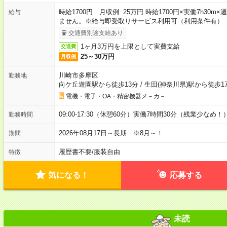
時給1700円 月収例 25万円 時給1700円×実働7h30
給与
ません。※給与即受取りサービス利用可（利用条件有）
交通費別途支給あり
1ヶ月3万円を上限として実費支給
交通費
25～30万円
月収例
川崎市多摩区
勤務地
向ケ丘遊園駅から徒歩13分
/
生田(神奈川県)駅から徒歩1
電機・電子・OA・精密機器メ－カ－
09:00-17:30（休憩60分）実働7時間30分（残業少なめ！
勤務時間
2026年08月17日～長期 ※8月～！
期間
履歴書不要
/
服装自由
特徴
気になる！
応募する
未読