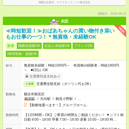
掲載元企業名
ケアスタッフィング株式会社
掲載日：2026.08.10
未読
NEW
≪時短歓迎！≫おばあちゃんの買い物付き添い
もお仕事の一つ！＊無資格・未経験OK
派遣
職種未経験OK
社会人未経験OK
ブランクOK
WEB登録・面接OK
無資格未経験：時給1600円～ 有資格or経験者：時給1800円
給与
～ ■日払いOK
交通費別途支給あり
交通費全額支給（ガソリン代もOK）
交通費
横浜市鶴見区
勤務地
鶴見駅
/
矢向駅
/
鶴見小野駅
/
…
【勤務地選べます！】グループホーム
【1日5時間～OK】ご希望の時間をご相談ください！ ▼シフト例
勤務時間
日勤 9:00～18:00 早番 7:00～16:00 遅番 10:00～19:00 時
短 10:00～15:00 上記はあくまで一例です。 「夕方までには帰宅
しておきたい」 「朝はゆっくりのスタートがいい」 「お昼の時