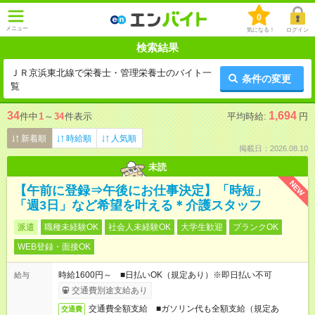
0
メニュー
気になる！
ログイン
検索結果
ＪＲ京浜東北線で栄養士・管理栄養士のバイト一
条件の変更
覧
34
1,694
件中
1
～
34
件表示
平均時給:
円
新着順
時給順
人気順
掲載日：2026.08.10
未読
NEW
【午前に登録⇒午後にお仕事決定】「時短」
「週3日」など希望を叶える＊介護スタッフ
派遣
職種未経験OK
社会人未経験OK
大学生歓迎
ブランクOK
WEB登録・面接OK
時給1600円～ ■日払いOK（規定あり）※即日払い不可
給与
交通費別途支給あり
交通費全額支給 ■ガソリン代も全額支給（規定あ
交通費