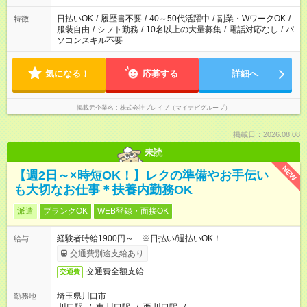
日払いOK
/
履歴書不要
/
40～50代活躍中
/
副業・WワークOK
/
特徴
服装自由
/
シフト勤務
/
10名以上の大量募集
/
電話対応なし
/
パ
ソコンスキル不要
気になる！
応募する
詳細へ
掲載元企業名
株式会社ブレイブ（マイナビグループ）
掲載日：2026.08.08
未読
NEW
【週2日～×時短OK！】レクの準備やお手伝い
も大切なお仕事＊扶養内勤務OK
派遣
ブランクOK
WEB登録・面接OK
経験者時給1900円～ ※日払い/週払いOK！
給与
交通費別途支給あり
交通費全額支給
交通費
埼玉県川口市
勤務地