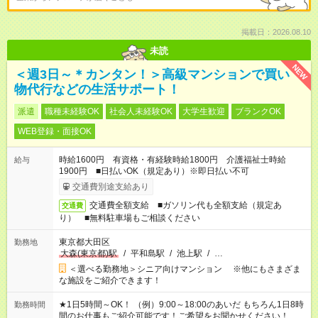
掲載日：2026.08.10
未読
NEW
＜週3日～＊カンタン！＞高級マンションで買い
物代行などの生活サポート！
派遣
職種未経験OK
社会人未経験OK
大学生歓迎
ブランクOK
WEB登録・面接OK
時給1600円 有資格・有経験時給1800円 介護福祉士時給
給与
1900円 ■日払いOK（規定あり）※即日払い不可
交通費別途支給あり
交通費全額支給 ■ガソリン代も全額支給（規定あ
交通費
り） ■無料駐車場もご相談ください
東京都大田区
勤務地
大森(東京都)駅
/
平和島駅
/
池上駅
/
…
＜選べる勤務地＞シニア向けマンション ※他にもさまざま
な施設をご紹介できます！
★1日5時間～OK！ （例）9:00～18:00のあいだ もちろん1日8時
勤務時間
間のお仕事もご紹介可能です！ご希望をお聞かせください！★家