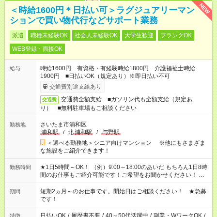
NEW
＜時給1600円＊日払い可＞ラグジュアリーマン
ションで買い物代行などサポート業務
派遣
職種未経験OK
社会人未経験OK
大学生歓迎
ブランクOK
WEB登録・面接OK
時給1600円 有資格・有経験時給1800円 介護福祉士時給
給与
1900円 ■日払いOK（規定あり）※即日払い不可
交通費別途支給あり
交通費全額支給 ■ガソリン代も全額支給（規定あ
交通費
り） ■無料駐車場もご相談ください
さいたま市浦和区
勤務地
浦和駅
/
北
浦和駅
/
与野駅
＜選べる勤務地＞シニア向けマンション ※他にもさまざま
な施設をご紹介できます！
★1日5時間～OK！ （例）9:00～18:00のあいだ もちろん1日8時
勤務時間
間のお仕事もご紹介可能です！ご希望をお聞かせください！ ★
家庭の都合でお休みが必要な場合も遠慮なくご相談ください。
※週最低15時間以上の勤務が必要です
短期2ヵ月～のお仕事です。開始日はご相談ください！ ★急募
期間
です！
日払いOK
/
履歴書不要
/
40～50代活躍中
/
副業・WワークOK
/
特徴