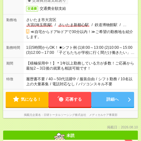
交通費別途支給あり
交通費全額支給
交通費
さいたま市大宮区
勤務地
大宮(埼玉県)駅
/
さいたま新都心駅
/
鉄道博物館駅
/
…
≪自宅からドアtoドアで30分以内！≫ご希望の勤務地を紹介
します。
1日5時間からOK！ ■シフト例 (1)8:00～13:00 (2)10:00～15:00
勤務時間
(3)12:00～17:00 「子どもたちが学校に行く間だけ働きたい」
「余裕を持って夕飯の準備がしたい」 「午前中は働いて、午後
はプライベートの時間にしたい」 など、ご希望を教えてくださ
【積極採用中！】＊1年以上勤務している方が多数！ご応募から
期間
いね。 ※Wワーク希望の方へ 今ご覧のお仕事で希望する勤務時
最短2～3日後の就業も相談可能です！
間と、もう1つのお仕事の勤務時間。 合計で週40時間を超える
場合は応募できません。
履歴書不要
/
40～50代活躍中
/
服装自由
/
シフト勤務
/
10名以
特徴
上の大量募集
/
電話対応なし
/
パソコンスキル不要
気になる！
応募する
詳細へ
掲載元企業名
日研トータルソーシング株式会社 メディカルケア事業部
掲載日：2026.08.10
未読