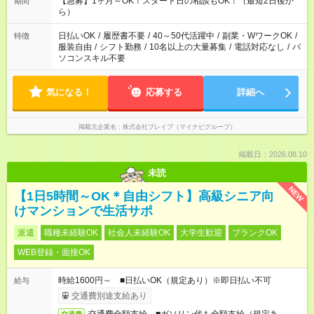
【急募】1ヶ月～OK！スタート日の相談もOK！（最短2日後か
期間
間を有効に使いたい」 など、ご希望があれば教えてください
ら）
ね。
日払いOK
/
履歴書不要
/
40～50代活躍中
/
副業・WワークOK
/
特徴
服装自由
/
シフト勤務
/
10名以上の大量募集
/
電話対応なし
/
パ
ソコンスキル不要
気になる！
応募する
詳細へ
掲載元企業名
株式会社ブレイブ（マイナビグループ）
掲載日：2026.08.10
未読
NEW
【1日5時間～OK＊自由シフト】高級シニア向
けマンションで生活サポ
派遣
職種未経験OK
社会人未経験OK
大学生歓迎
ブランクOK
WEB登録・面接OK
時給1600円～ ■日払いOK（規定あり）※即日払い不可
給与
交通費別途支給あり