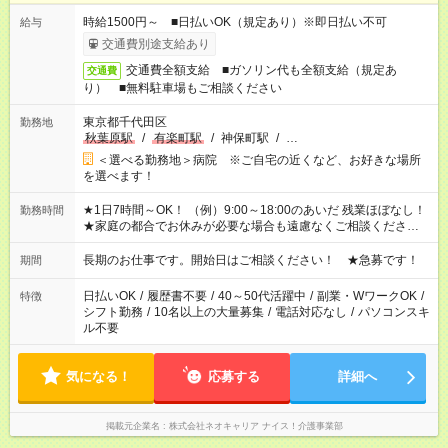
時給1500円～ ■日払いOK（規定あり）※即日払い不可
給与
交通費別途支給あり
交通費全額支給 ■ガソリン代も全額支給（規定あ
交通費
り） ■無料駐車場もご相談ください
東京都千代田区
勤務地
秋葉原駅
/
有楽町駅
/
神保町駅
/
…
＜選べる勤務地＞病院 ※ご自宅の近くなど、お好きな場所
を選べます！
★1日7時間～OK！ （例）9:00～18:00のあいだ 残業ほぼなし！
勤務時間
★家庭の都合でお休みが必要な場合も遠慮なくご相談ください。
※シフトはご希望に合わせて調整可能です。 その他、 ＊週4日・
1日7時間 ＊日勤のみ ＊土日休み ＊午前だけ・午後だけ ＊平日
長期のお仕事です。開始日はご相談ください！ ★急募です！
期間
のみ・土日のみ ＊Wワークや扶養内 など、いろんなシフトのお
仕事をご紹介できます！ 登録の際に、あなたのご希望をお聞か
日払いOK
/
履歴書不要
/
40～50代活躍中
/
副業・WワークOK
/
特徴
せください。
シフト勤務
/
10名以上の大量募集
/
電話対応なし
/
パソコンスキ
ル不要
気になる！
応募する
詳細へ
掲載元企業名
株式会社ネオキャリア ナイス！介護事業部