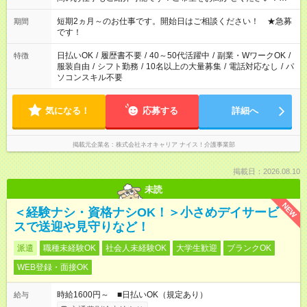
庭の都合でお休みが必要な場合も遠慮なくご相談ください。 ※
週最低15時間以上の勤務が必要です
短期2ヵ月～のお仕事です。開始日はご相談ください！ ★急募
期間
です！
日払いOK
/
履歴書不要
/
40～50代活躍中
/
副業・WワークOK
/
特徴
服装自由
/
シフト勤務
/
10名以上の大量募集
/
電話対応なし
/
パ
ソコンスキル不要
気になる！
応募する
詳細へ
掲載元企業名
株式会社ネオキャリア ナイス！介護事業部
掲載日：2026.08.10
未読
NEW
＜経験ナシ・資格ナシOK！＞小さめデイサービ
スで送迎や見守りなど！
派遣
職種未経験OK
社会人未経験OK
大学生歓迎
ブランクOK
WEB登録・面接OK
時給1600円～ ■日払いOK（規定あり）
給与