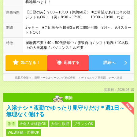
務地選べます！
【日勤のみ】9:00～18:00（休憩60分） ■ご希望があればその他
勤務時間
シフトもOK！ （例）8:30～17:30 10:00～19:00 など
「家族とお休みを合わせたい」 「できれば残業はしたくない」
など、あなたのご希望に沿ったお仕事をご紹介します！ ※Wワ
2ヶ月～ ■ご応募から最短3日後に開始可能 8月～、9月スター
期間
ーク希望の方へ 今ご覧のお仕事で希望する勤務時間と、もう1つ
トもOK！
のお仕事の勤務時間。 合計で週40時間を超える場合は応募でき
ません
履歴書不要
/
40～50代活躍中
/
服装自由
/
シフト勤務
/
10名以
特徴
上の大量募集
/
パソコンスキル不要
気になる！
応募する
詳細へ
掲載元企業名
日研トータルソーシング株式会社 メディカルケア事業部 ナース派遣
掲載日：2026.08.10
未読
NEW
入浴ナシ＊夜勤でゆったり見守りだけ＊週1日～
無理なく働ける
派遣
社会人未経験OK
大学生歓迎
ブランクOK
WEB登録・面接OK