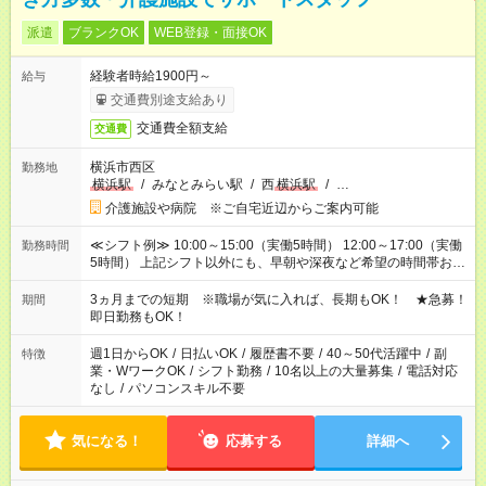
派遣
ブランクOK
WEB登録・面接OK
経験者時給1900円～
給与
交通費別途支給あり
交通費全額支給
交通費
横浜市西区
勤務地
横浜駅
/
みなとみらい駅
/
西
横浜駅
/
…
介護施設や病院 ※ご自宅近辺からご案内可能
≪シフト例≫ 10:00～15:00（実働5時間） 12:00～17:00（実働
勤務時間
5時間） 上記シフト以外にも、早朝や深夜など希望の時間帯お聞
かせください！ 事前に担当からヒアリングもしますので、ご安
心ください！
3ヵ月までの短期 ※職場が気に入れば、長期もOK！ ★急募！
期間
即日勤務もOK！
週1日からOK
/
日払いOK
/
履歴書不要
/
40～50代活躍中
/
副
特徴
業・WワークOK
/
シフト勤務
/
10名以上の大量募集
/
電話対応
なし
/
パソコンスキル不要
気になる！
応募する
詳細へ