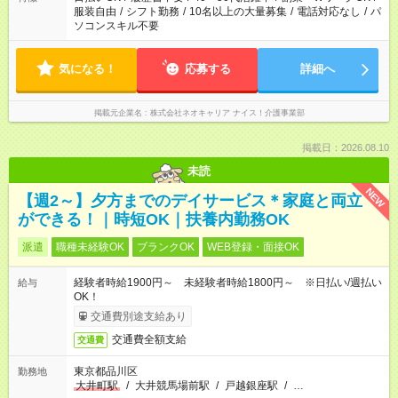
服装自由
/
シフト勤務
/
10名以上の大量募集
/
電話対応なし
/
パ
ソコンスキル不要
気になる！
応募する
詳細へ
掲載元企業名
株式会社ネオキャリア ナイス！介護事業部
掲載日：2026.08.10
未読
NEW
【週2～】夕方までのデイサービス＊家庭と両立
ができる！｜時短OK｜扶養内勤務OK
派遣
職種未経験OK
ブランクOK
WEB登録・面接OK
経験者時給1900円～ 未経験者時給1800円～ ※日払い/週払い
給与
OK！
交通費別途支給あり
交通費全額支給
交通費
東京都品川区
勤務地
大井町駅
/
大井競馬場前駅
/
戸越銀座駅
/
…