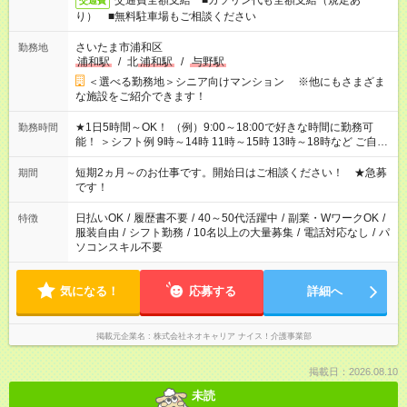
交通費全額支給 ■ガソリン代も全額支給（規定あ
交通費
り） ■無料駐車場もご相談ください
さいたま市浦和区
勤務地
浦和駅
/
北
浦和駅
/
与野駅
＜選べる勤務地＞シニア向けマンション ※他にもさまざま
な施設をご紹介できます！
★1日5時間～OK！ （例）9:00～18:00で好きな時間に勤務可
勤務時間
能！ ＞シフト例 9時～14時 11時～15時 13時～18時など ご自身
のご都合に合わせて勤務時間をご相談ください！ ★家庭の都合
でお休みや時間の調整が必要な場合も遠慮なくご相談くださ
短期2ヵ月～のお仕事です。開始日はご相談ください！ ★急募
期間
い。
です！
日払いOK
/
履歴書不要
/
40～50代活躍中
/
副業・WワークOK
/
特徴
服装自由
/
シフト勤務
/
10名以上の大量募集
/
電話対応なし
/
パ
ソコンスキル不要
気になる！
応募する
詳細へ
掲載元企業名
株式会社ネオキャリア ナイス！介護事業部
掲載日：2026.08.10
未読