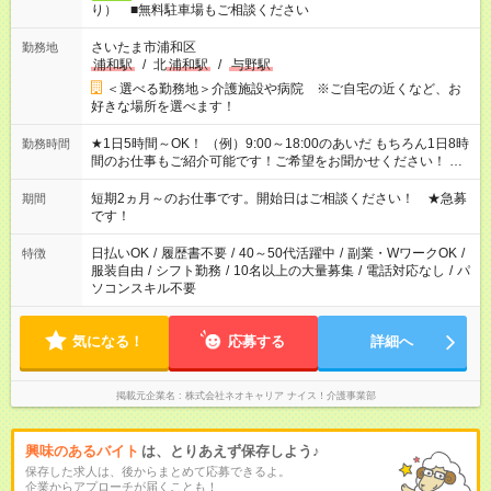
り） ■無料駐車場もご相談ください
さいたま市浦和区
勤務地
浦和駅
/
北
浦和駅
/
与野駅
＜選べる勤務地＞介護施設や病院 ※ご自宅の近くなど、お
好きな場所を選べます！
★1日5時間～OK！ （例）9:00～18:00のあいだ もちろん1日8時
勤務時間
間のお仕事もご紹介可能です！ご希望をお聞かせください！ ※
週最低15時間以上の勤務が必要です
短期2ヵ月～のお仕事です。開始日はご相談ください！ ★急募
期間
です！
日払いOK
/
履歴書不要
/
40～50代活躍中
/
副業・WワークOK
/
特徴
服装自由
/
シフト勤務
/
10名以上の大量募集
/
電話対応なし
/
パ
ソコンスキル不要
気になる！
応募する
詳細へ
掲載元企業名
株式会社ネオキャリア ナイス！介護事業部
興味のあるバイト
は、とりあえず保存しよう♪
保存した求人は、後からまとめて応募できるよ。
企業からアプローチが届くことも！