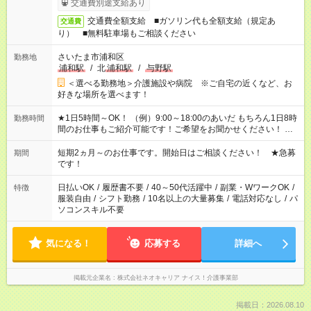
交通費別途支給あり
交通費全額支給 ■ガソリン代も全額支給（規定あ
交通費
り） ■無料駐車場もご相談ください
さいたま市浦和区
勤務地
浦和駅
/
北
浦和駅
/
与野駅
＜選べる勤務地＞介護施設や病院 ※ご自宅の近くなど、お
好きな場所を選べます！
★1日5時間～OK！ （例）9:00～18:00のあいだ もちろん1日8時
勤務時間
間のお仕事もご紹介可能です！ご希望をお聞かせください！ ★
家庭の都合でお休みが必要な場合も遠慮なくご相談ください。
※週最低15時間以上の勤務が必要です
短期2ヵ月～のお仕事です。開始日はご相談ください！ ★急募
期間
です！
日払いOK
/
履歴書不要
/
40～50代活躍中
/
副業・WワークOK
/
特徴
服装自由
/
シフト勤務
/
10名以上の大量募集
/
電話対応なし
/
パ
ソコンスキル不要
気になる！
応募する
詳細へ
掲載元企業名
株式会社ネオキャリア ナイス！介護事業部
掲載日：2026.08.10