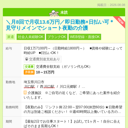
掲載日：2026.08.08
未読
NEW
＼月8回で月収13.6万円／即日勤務×日払い可＊
見守りメインでショート夜勤の介護
派遣
社会人未経験OK
ブランクOK
WEB登録・面接OK
日収1万7100円～（日勤時給1800円～） ■資格や経験によって
給与
時給UP ■日払いOK！
交通費別途支給あり
交通費全額支給（ガソリン代もOK）
交通費
10～15万円
月収例
埼玉県川口市
勤務地
川口駅
/
西
川口駅
/
川口元郷駅
/
…
介護施設 ※ご自宅の近くなど、ご希望にあった案件を紹介
いたします。
【夜勤のみ】 ▽シフト例 22:00～翌07:00(休憩60分) ★日勤希望
勤務時間
の方は別途ご相談ください！ ※週40時間以上働いている方のW
ワークはNG
【最短2日でお仕事スタート！】お試しで1ヶ月～！自分に合え
期間
ばそのまま長期もOK！