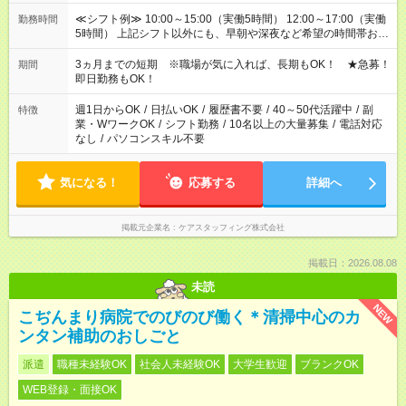
≪シフト例≫ 10:00～15:00（実働5時間） 12:00～17:00（実働
勤務時間
5時間） 上記シフト以外にも、早朝や深夜など希望の時間帯お聞
かせください！ 事前に担当からヒアリングもしますので、ご安
心ください！
3ヵ月までの短期 ※職場が気に入れば、長期もOK！ ★急募！
期間
即日勤務もOK！
週1日からOK
/
日払いOK
/
履歴書不要
/
40～50代活躍中
/
副
特徴
業・WワークOK
/
シフト勤務
/
10名以上の大量募集
/
電話対応
なし
/
パソコンスキル不要
気になる！
応募する
詳細へ
掲載元企業名
ケアスタッフィング株式会社
掲載日：2026.08.08
未読
NEW
こぢんまり病院でのびのび働く＊清掃中心のカ
ンタン補助のおしごと
派遣
職種未経験OK
社会人未経験OK
大学生歓迎
ブランクOK
WEB登録・面接OK