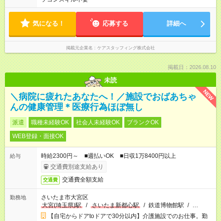
気になる！
応募する
詳細へ
掲載元企業名
ケアスタッフィング株式会社
掲載日：2026.08.10
未読
NEW
＼病院に疲れたあなたへ！／施設でおばあちゃ
んの健康管理＊医療行為ほぼ無し
派遣
職種未経験OK
社会人未経験OK
ブランクOK
WEB登録・面接OK
時給2300円～ ■週払いOK ■日収1万8400円以上
給与
交通費別途支給あり
交通費全額支給
交通費
さいたま市大宮区
勤務地
大宮(埼玉県)駅
/
さいたま新都心駅
/
鉄道博物館駅
/
…
【自宅からドアtoドアで30分以内】介護施設でのお仕事。勤