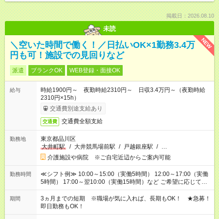
掲載日：2026.08.10
未読
NEW
＼空いた時間で働く！／日払いOK×1勤務3.4万
円も可！施設での見回りなど
派遣
ブランクOK
WEB登録・面接OK
時給1900円～ 夜勤時給2310円～ 日収3.4万円～（夜勤時給
給与
2310円×15h）
交通費別途支給あり
交通費全額支給
交通費
東京都品川区
勤務地
大井町駅
/
大井競馬場前駅
/
戸越銀座駅
/
…
介護施設や病院 ※ご自宅近辺からご案内可能
≪シフト例≫ 10:00～15:00（実働5時間） 12:00～17:00（実働
勤務時間
5時間） 17:00～翌10:00（実働15時間）など ご希望に応じて、
働く時間は調整できます！ お気軽に担当へ相談ください！
3ヵ月までの短期 ※職場が気に入れば、長期もOK！ ★急募！
期間
即日勤務もOK！