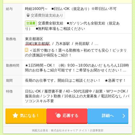
時給1600円～ ■日払いOK（規定あり）※即日払い不可
給与
交通費別途支給あり
交通費全額支給 ■ガソリン代も全額支給（規定あ
交通費
り） ■無料駐車場もご相談ください
東京都港区
勤務地
田町(東京都)駅
/
乃木坂駅
/
外苑前駅
/
…
＜近所で働ける！選べる勤務地＞初めてでも安心！ピッタリ
の介護施設や病院をご紹介！
★1日5時間～OK！ （例）9:00～18:00のあいだ もちろん1日8時
勤務時間
間のお仕事もご紹介可能です！ご希望をお聞かせください！★家
庭の都合でお休みが必要な場合も遠慮なくご相談ください。 ※
週最低15時間以上の勤務が必要です
長期のお仕事です。開始日はご相談ください！ ★急募です！
期間
日払いOK
/
履歴書不要
/
40～50代活躍中
/
副業・WワークOK
/
特徴
服装自由
/
シフト勤務
/
10名以上の大量募集
/
電話対応なし
/
パ
ソコンスキル不要
気になる！
応募する
詳細へ
掲載元企業名
株式会社ネオキャリア ナイス！介護事業部