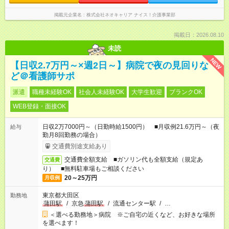
掲載元企業名
株式会社ネオキャリア ナイス！介護事業部
掲載日：2026.08.10
未読
NEW
【日収2.7万円～×週2日～】病院で夜の見回りな
ど＠看護師サポ
派遣
職種未経験OK
社会人未経験OK
大学生歓迎
ブランクOK
WEB登録・面接OK
日収2万7000円～（日勤時給1500円） ■月収例21.6万円～（夜
給与
勤月8回勤務の場合）
交通費別途支給あり
交通費全額支給 ■ガソリン代も全額支給（規定あ
交通費
り） ■無料駐車場もご相談ください
20～25万円
月収例
東京都大田区
勤務地
蒲田駅
/
京急
蒲田駅
/
流通センター駅
/
…
＜選べる勤務地＞病院 ※ご自宅の近くなど、お好きな場所
を選べます！