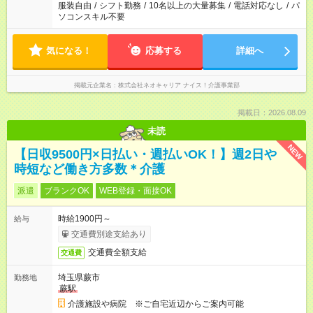
服装自由
/
シフト勤務
/
10名以上の大量募集
/
電話対応なし
/
パ
ソコンスキル不要
気になる！
応募する
詳細へ
掲載元企業名
株式会社ネオキャリア ナイス！介護事業部
掲載日：2026.08.09
未読
NEW
【日収9500円×日払い・週払いOK！】週2日や
時短など働き方多数＊介護
派遣
ブランクOK
WEB登録・面接OK
時給1900円～
給与
交通費別途支給あり
交通費全額支給
交通費
埼玉県蕨市
勤務地
蕨駅
介護施設や病院 ※ご自宅近辺からご案内可能