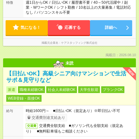
週1日からOK
/
日払いOK
/
履歴書不要
/
40～50代活躍中
/
副
特徴
業・WワークOK
/
シフト勤務
/
10名以上の大量募集
/
電話対応
なし
/
パソコンスキル不要
気になる！
応募する
詳細へ
掲載元企業名
ケアスタッフィング株式会社
掲載日：2026.08.10
未読
NEW
【日払いOK】高級シニア向けマンションで生活
サポ＆見守りなど
派遣
職種未経験OK
社会人未経験OK
大学生歓迎
ブランクOK
WEB登録・面接OK
時給1600円～ ■日払いOK（規定あり）※即日払い不可
給与
交通費別途支給あり
交通費全額支給 ■ガソリン代も全額支給（規定あ
交通費
り） ■無料駐車場もご相談ください