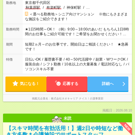
東京都千代田区
勤務地
秋葉原駅
/
有楽町駅
/
神保町駅
/
…
＜選べる勤務地＞シニア向けマンション ※他にもさまざま
な施設をご紹介できます！
★1日5時間～OK！ （例）9:00～18:00のあいだ もちろん1日8時
勤務時間
間のお仕事もご紹介可能です！ご希望をお聞かせください！★家
庭の都合でお休みが必要な場合も遠慮なくご相談ください。 ※
週最低15時間以上の勤務が必要です
短期2ヵ月～のお仕事です。開始日はご相談ください！ ★急募
期間
です！
日払いOK
/
履歴書不要
/
40～50代活躍中
/
副業・WワークOK
/
特徴
服装自由
/
シフト勤務
/
10名以上の大量募集
/
電話対応なし
/
パ
ソコンスキル不要
気になる！
応募する
詳細へ
掲載元企業名
株式会社ネオキャリア ナイス！介護事業部
掲載日：2026.08.10
未読
NEW
【スキマ時間を有効活用！】週2日や時短など働
き方多数＊介護施設でサポートスタッフ