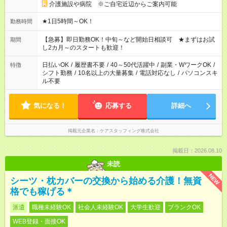
介護施設や病院 ※ご自宅近辺からご案内可能
★1日5時間～OK！
勤務時間
【急募】即日勤務OK！中旬～など開始日相談可 ★まずはお試
期間
し2カ月～のスタートも歓迎！
日払いOK
/
履歴書不要
/
40～50代活躍中
/
副業・WワークOK
/
特徴
シフト勤務
/
10名以上の大量募集
/
電話対応なし
/
パソコンスキ
ル不要
気になる！
応募する
詳細へ
掲載元企業名
ケアスタッフィング株式会社
掲載日：2026.08.10
未読
NEW
シーツ・枕カバーの交換から始める介護！無資
格でも稼げる＊
派遣
職種未経験OK
社会人未経験OK
大学生歓迎
ブランクOK
WEB登録・面接OK