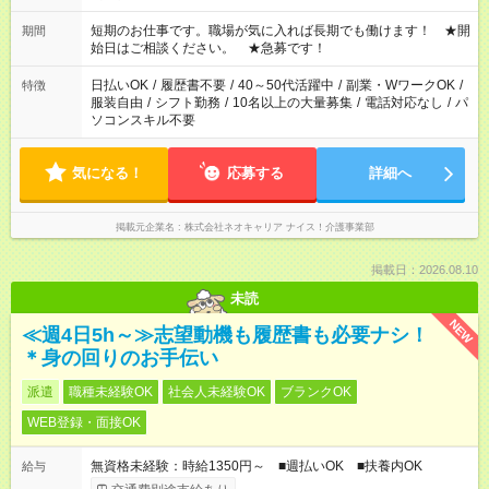
20:00※遅番 ※時間は、固定・選べる施設もあるので、ご希望が
あれば調整できます！ ※シフト制。勤務地により実働時間が異
短期のお仕事です。職場が気に入れば長期でも働けます！ ★開
期間
なります。★家庭の都合でお休みが必要な場合も遠慮なくご相談
始日はご相談ください。 ★急募です！
ください。
日払いOK
/
履歴書不要
/
40～50代活躍中
/
副業・WワークOK
/
特徴
服装自由
/
シフト勤務
/
10名以上の大量募集
/
電話対応なし
/
パ
ソコンスキル不要
気になる！
応募する
詳細へ
掲載元企業名
株式会社ネオキャリア ナイス！介護事業部
掲載日：2026.08.10
未読
NEW
≪週4日5h～≫志望動機も履歴書も必要ナシ！
＊身の回りのお手伝い
派遣
職種未経験OK
社会人未経験OK
ブランクOK
WEB登録・面接OK
無資格未経験：時給1350円～ ■週払いOK ■扶養内OK
給与