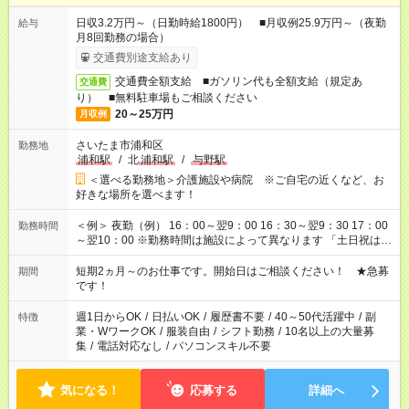
日収3.2万円～（日勤時給1800円） ■月収例25.9万円～（夜勤
給与
月8回勤務の場合）
交通費別途支給あり
交通費全額支給 ■ガソリン代も全額支給（規定あ
交通費
り） ■無料駐車場もご相談ください
20～25万円
月収例
さいたま市浦和区
勤務地
浦和駅
/
北
浦和駅
/
与野駅
＜選べる勤務地＞介護施設や病院 ※ご自宅の近くなど、お
好きな場所を選べます！
＜例＞ 夜勤（例） 16：00～翌9：00 16：30～翌9：30 17：00
勤務時間
～翌10：00 ※勤務時間は施設によって異なります 「土日祝は休
みたい」 「しっかり稼ぎたい」 「もう少し遅い時間から始めた
い」など ご希望にあったお仕事をご案内いたします。 ※未経験
短期2ヵ月～のお仕事です。開始日はご相談ください！ ★急募
期間
の方の場合は1～2ヶ月間は日中での仕事を経験いただき、 お
です！
仕事に慣れてからの夜勤になります。 ★家庭の都合でお休みが
必要な場合も遠慮なくご相談ください。
週1日からOK
/
日払いOK
/
履歴書不要
/
40～50代活躍中
/
副
特徴
業・WワークOK
/
服装自由
/
シフト勤務
/
10名以上の大量募
集
/
電話対応なし
/
パソコンスキル不要
気になる！
応募する
詳細へ