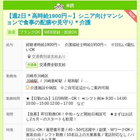
未読
NEW
【週2日＊高時給1900円～】シニア向けマンシ
ョンで食事の配膳や見守り＊介護
派遣
ブランクOK
WEB登録・面接OK
経験者時給1900円～ 介護福祉士時給1950円～ ※日払い/週払
給与
いOK
交通費別途支給あり
交通費全額支給
交通費
川崎市川崎区
勤務地
川崎駅
/
川崎新町駅
/
昭和駅
/
…
介護施設や病院 ※ご自宅近辺からご案内可能
★【日勤のみ】1日5時間～OK！ ≪シフト例≫ 9:00～14:00
勤務時間
10:00～15:00 12:00～17:00 など
【急募】即日勤務OK！中旬～など開始日相談可 ★まずはお試
期間
し2カ月～のスタートも歓迎！
日払いOK
/
履歴書不要
/
40～50代活躍中
/
副業・WワークOK
/
特徴
服装自由
/
シフト勤務
/
10名以上の大量募集
/
電話対応なし
/
パ
ソコンスキル不要