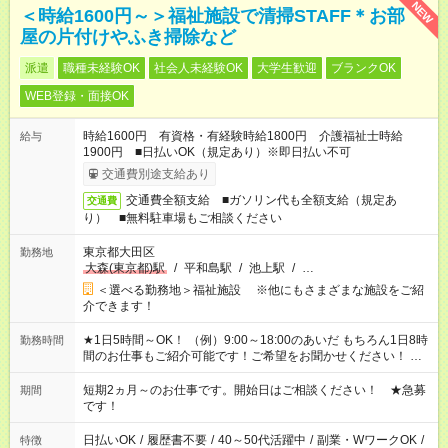
NEW
＜時給1600円～＞福祉施設で清掃STAFF＊お部
屋の片付けやふき掃除など
派遣
職種未経験OK
社会人未経験OK
大学生歓迎
ブランクOK
WEB登録・面接OK
時給1600円 有資格・有経験時給1800円 介護福祉士時給
給与
1900円 ■日払いOK（規定あり）※即日払い不可
交通費別途支給あり
交通費全額支給 ■ガソリン代も全額支給（規定あ
交通費
り） ■無料駐車場もご相談ください
東京都大田区
勤務地
大森(東京都)駅
/
平和島駅
/
池上駅
/
…
＜選べる勤務地＞福祉施設 ※他にもさまざまな施設をご紹
介できます！
★1日5時間～OK！ （例）9:00～18:00のあいだ もちろん1日8時
勤務時間
間のお仕事もご紹介可能です！ご希望をお聞かせください！ ★
家庭の都合でお休みが必要な場合も遠慮なくご相談ください。
※週最低15時間以上の勤務が必要です
短期2ヵ月～のお仕事です。開始日はご相談ください！ ★急募
期間
です！
日払いOK
/
履歴書不要
/
40～50代活躍中
/
副業・WワークOK
/
特徴