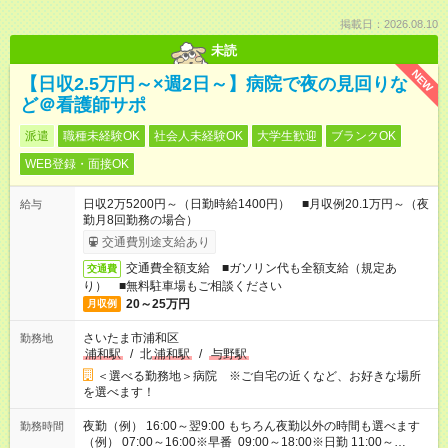
掲載日：2026.08.10
未読
NEW
【日収2.5万円～×週2日～】病院で夜の見回りな
ど＠看護師サポ
派遣
職種未経験OK
社会人未経験OK
大学生歓迎
ブランクOK
WEB登録・面接OK
日収2万5200円～（日勤時給1400円） ■月収例20.1万円～（夜
給与
勤月8回勤務の場合）
交通費別途支給あり
交通費全額支給 ■ガソリン代も全額支給（規定あ
交通費
り） ■無料駐車場もご相談ください
20～25万円
月収例
さいたま市浦和区
勤務地
浦和駅
/
北
浦和駅
/
与野駅
＜選べる勤務地＞病院 ※ご自宅の近くなど、お好きな場所
を選べます！
夜勤（例） 16:00～翌9:00 もちろん夜勤以外の時間も選べます
勤務時間
（例） 07:00～16:00※早番 09:00～18:00※日勤 11:00～