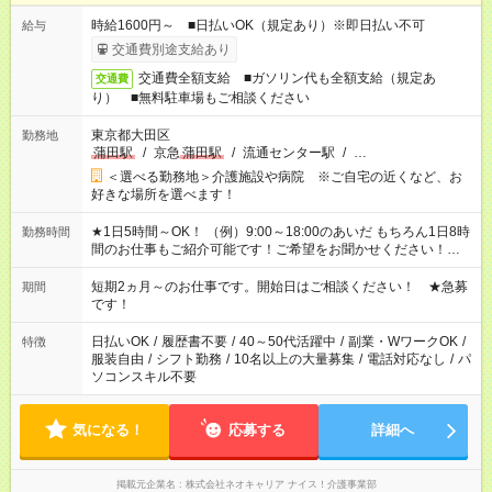
時給1600円～ ■日払いOK（規定あり）※即日払い不可
給与
交通費別途支給あり
交通費全額支給 ■ガソリン代も全額支給（規定あ
交通費
り） ■無料駐車場もご相談ください
東京都大田区
勤務地
蒲田駅
/
京急
蒲田駅
/
流通センター駅
/
…
＜選べる勤務地＞介護施設や病院 ※ご自宅の近くなど、お
好きな場所を選べます！
★1日5時間～OK！ （例）9:00～18:00のあいだ もちろん1日8時
勤務時間
間のお仕事もご紹介可能です！ご希望をお聞かせください！★家
庭の都合でお休みが必要な場合も遠慮なくご相談ください。 ※
週最低15時間以上の勤務が必要です
短期2ヵ月～のお仕事です。開始日はご相談ください！ ★急募
期間
です！
日払いOK
/
履歴書不要
/
40～50代活躍中
/
副業・WワークOK
/
特徴
服装自由
/
シフト勤務
/
10名以上の大量募集
/
電話対応なし
/
パ
ソコンスキル不要
気になる！
応募する
詳細へ
掲載元企業名
株式会社ネオキャリア ナイス！介護事業部