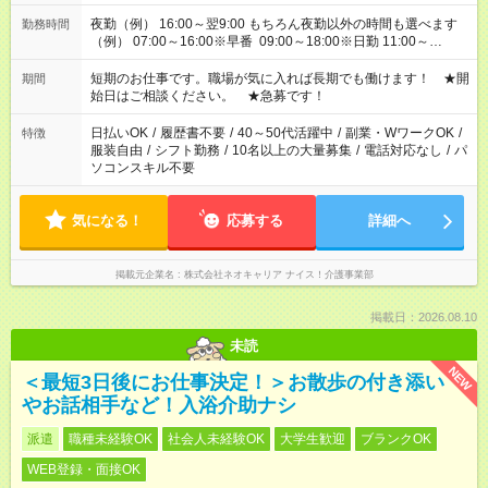
夜勤（例） 16:00～翌9:00 もちろん夜勤以外の時間も選べます
勤務時間
（例） 07:00～16:00※早番 09:00～18:00※日勤 11:00～
20:00※遅番 ※時間は、固定・選べる施設もあるので、ご希望が
あれば調整できます！ ※シフト制。勤務地により実働時間が異
短期のお仕事です。職場が気に入れば長期でも働けます！ ★開
期間
なります。★家庭の都合でお休みが必要な場合も遠慮なくご相談
始日はご相談ください。 ★急募です！
ください。
日払いOK
/
履歴書不要
/
40～50代活躍中
/
副業・WワークOK
/
特徴
服装自由
/
シフト勤務
/
10名以上の大量募集
/
電話対応なし
/
パ
ソコンスキル不要
気になる！
応募する
詳細へ
掲載元企業名
株式会社ネオキャリア ナイス！介護事業部
掲載日：2026.08.10
未読
NEW
＜最短3日後にお仕事決定！＞お散歩の付き添い
やお話相手など！入浴介助ナシ
派遣
職種未経験OK
社会人未経験OK
大学生歓迎
ブランクOK
WEB登録・面接OK