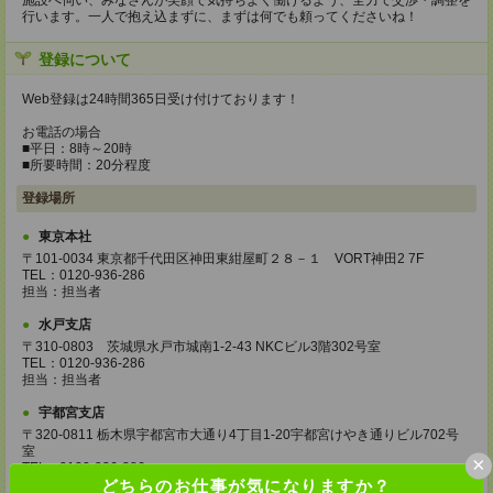
施設へ伺い、みなさんが笑顔で気持ちよく働けるよう、全力で交渉・調整を
行います。一人で抱え込まずに、まずは何でも頼ってくださいね！
登録について
Web登録は24時間365日受け付けております！
お電話の場合
■平日：8時～20時
■所要時間：20分程度
登録場所
東京本社
〒101-0034 東京都千代田区神田東紺屋町２８－１ VORT神田2 7F
TEL：0120-936-286
担当：担当者
水戸支店
〒310-0803 茨城県水戸市城南1-2-43 NKCビル3階302号室
TEL：0120-936-286
担当：担当者
宇都宮支店
〒320-0811 栃木県宇都宮市大通り4丁目1-20宇都宮けやき通りビル702号
室
×
TEL：0120-936-286
どちらのお仕事が気になりますか？
担当：担当者