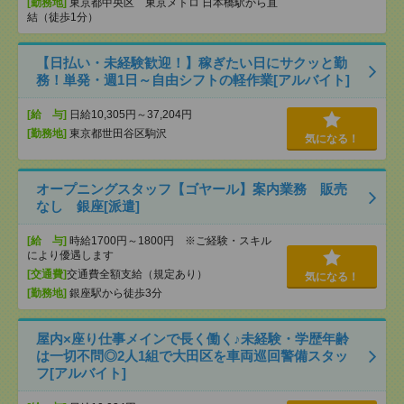
[勤務地]
東京都中央区 東京メトロ 日本橋駅から直
結（徒歩1分）
【日払い・未経験歓迎！】稼ぎたい日にサクッと勤
務！単発・週1日～自由シフトの軽作業[アルバイト]
[給 与]
日給10,305円～37,204円
[勤務地]
東京都世田谷区駒沢
気になる！
オープニングスタッフ【ゴヤール】案内業務 販売
なし 銀座[派遣]
[給 与]
時給1700円～1800円 ※ご経験・スキル
により優遇します
[交通費]
交通費全額支給（規定あり）
気になる！
[勤務地]
銀座駅から徒歩3分
屋内×座り仕事メインで長く働く♪未経験・学歴年齢
は一切不問◎2人1組で大田区を車両巡回警備スタッ
フ[アルバイト]