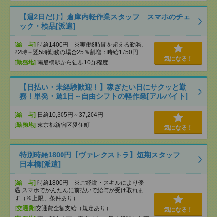
【週2日だけ】倉庫内軽作業スタッフ スマホのチェ
ック・検品[派遣]
[給 与]
時給1400円 ※実働8時間を超える勤務、
22時～翌5時勤務の場合25％割増：時給1750円
気になる！
[勤務地]
南船橋駅から徒歩10分程度
【日払い・未経験歓迎！】稼ぎたい日にサクッと勤
務！単発・週1日～自由シフトの軽作業[アルバイト]
[給 与]
日給10,305円～37,204円
[勤務地]
東京都新宿区愛住町
気になる！
特別時給1800円【ヴァレクストラ】短期スタッフ
日本橋[派遣]
[給 与]
時給1800円 ※ご経験・スキルにより優
遇 スマホでかんたんに前払いで給与が受け取れま
す（※上限、条件あり）
[交通費]
交通費全額支給（規定あり）
気になる！