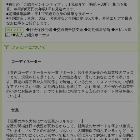
■独自の「ご紹介インセンティブ」：1名紹介で「時給＋30円」相当を加
算。年間約6万円の年収UPも見込めます。
■定期健康診断：年1回実施で心身の健康をサポート。
■全国対応：東京、大阪、名古屋など全国に拠点拡大中。希望エリアで最適
なお仕事をご紹介します。
◆社会保険完備 ◆交通費全額支給 ◆定期健康診断 ◆日払い/週
ポイント！
払い◆友人ご紹介ボーナス
フォローについて
コーディネーター
【専任コーディネーターが一貫サポート】お仕事の紹介から就業後のフォロ
ーまで、現場を知り尽くした一人の担当者が一貫してあなたに寄り添いま
す。職場の雰囲気や人間関係まで熟知しているため、ミスマッチのない的確
なアドバイスが可能。定期的な対話を通じて、お仕事探しの不安から就業中
の小さなお悩みまで、いつでも気軽に相談できる安心のサポート体制を整え
ています。
営業
【現場の声を大切にする営業がフルサポート】
介護の現場は日々状況が変わるからこそ、就業後のサポートを何より重視し
ています。「シフトの相談がしづらい」「人間関係で悩んでいる」など、直
接施設に言いにくいこともすべて私たちが間に入って解決します！定期的に