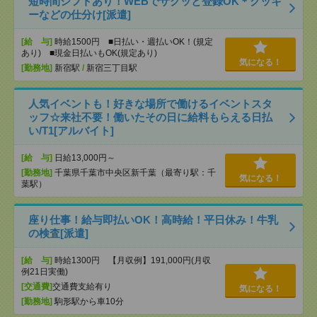
短時間シフトあり！WEBでサクッと登録OK＊クッキ
ーなどの仕分け[派遣]
[給 与]
時給1500円 ■日払い・週払いOK！(規定
あり) ■現金日払いもOK(規定あり)
気になる！
[勤務地]
新宿駅
/
新宿三丁目駅
人気イベントも！好きな場所で働けるイベントスタ
ッフ☆来社不要！働いたその日に給料もらえる日払
い/T1[アルバイト]
[給 与]
日給13,000円～
[勤務地]
千葉県千葉市中央区新千葉（最寄り駅：千
気になる！
葉駅）
座り仕事！給与即払いOK！高時給！平日休み！牛乳
の検査[派遣]
[給 与]
時給1300円 【月収例】191,000円(月収
例21日実働)
[交通費]
交通費支給有り
気になる！
[勤務地]
駒形駅から車10分