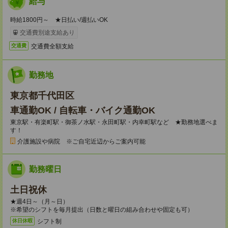
給与
時給1800円～ ★日払い/週払いOK
交通費別途支給あり
交通費全額支給
交通費
勤務地
東京都千代田区
車通勤OK / 自転車・バイク通勤OK
東京駅・有楽町駅・御茶ノ水駅・永田町駅・内幸町駅など ★勤務地選べま
す！
介護施設や病院 ※ご自宅近辺からご案内可能
勤務曜日
土日祝休
★週4日～（月～日）
※希望のシフトを毎月提出（日数と曜日の組み合わせや固定も可）
シフト制
休日休暇