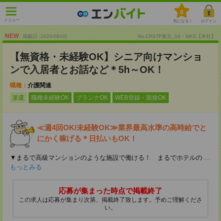
0
メニュー
気になる！
ログイン
NEW
掲載日 :2026
/
08
/
05
No.CRSTF東京_04・MKS【本社】
【無資格・未経験OK】シニア向けマンショ
ンで入居者とお話など＊5h～OK！
職種：
介護関連
派遣
職種未経験OK
ブランクOK
WEB登録・面接OK
≪週4回OK/未経験OK≫業界最高水準の高時給でと
にかく稼げる＊日払いもOK！
▼まるで高級マンションのような施設で働ける！ まるでホテルの
...
もっとみる
応募が集まった時点で掲載終了
この求人は応募が集まり次第、掲載終了致します。予めご理解くださ
い。