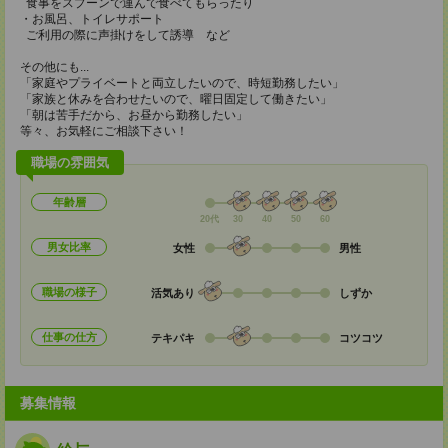
食事をスプーンで運んで食べてもらったり
・お風呂、トイレサポート
ご利用の際に声掛けをして誘導 など
その他にも...
「家庭やプライベートと両立したいので、時短勤務したい」
「家族と休みを合わせたいので、曜日固定して働きたい」
「朝は苦手だから、お昼から勤務したい」
等々、お気軽にご相談下さい！
職場の雰囲気
年齢層
20代
30
40
50
60
男女比率
女性
男性
職場の様子
活気あり
しずか
仕事の仕方
テキパキ
コツコツ
募集情報