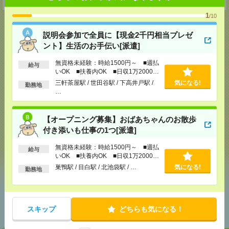
1
/10
説明会参加で全員に【現金2千円相当プレゼ
ント】生活のお手伝い[派遣]
応募ページへ
無資格未経験：時給1500円～ ■週払
給与
いOK ■扶養内OK ■日収1万2000円
以上
三軒茶屋駅 / 世田谷駅 / 下高井戸駅 /
気になる!
勤務地
気になる！
電話応募
…
【オープニング募集】おばあちゃんのお散歩
メール
LINE
で送る
で送る
付き添いも仕事の1つ[派遣]
無資格未経験：時給1500円～ ■週払
給与
いOK ■扶養内OK ■日収1万2000円
シェア
ツイート
ブックマーク
以上
巣鴨駅 / 目白駅 / 北池袋駅 / …
気になる!
勤務地
あなたの閲覧履歴からの
おすすめ
スキップ
どちらも気になる！