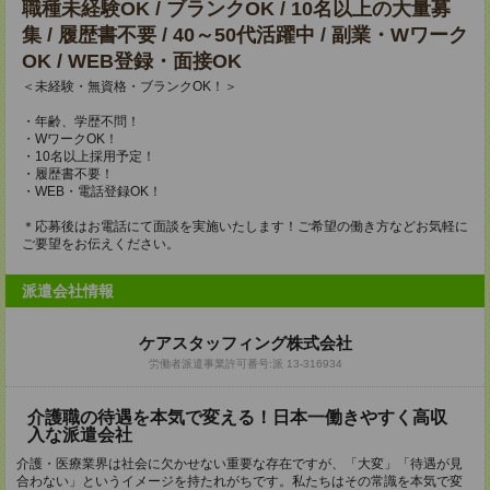
職種未経験OK / ブランクOK / 10名以上の大量募
集 / 履歴書不要 / 40～50代活躍中 / 副業・Wワーク
OK / WEB登録・面接OK
＜未経験・無資格・ブランクOK！＞
・年齢、学歴不問！
・WワークOK！
・10名以上採用予定！
・履歴書不要！
・WEB・電話登録OK！
＊応募後はお電話にて面談を実施いたします！ご希望の働き方などお気軽に
ご要望をお伝えください。
派遣会社情報
ケアスタッフィング株式会社
労働者派遣事業許可番号:派 13-316934
介護職の待遇を本気で変える！日本一働きやすく高収
入な派遣会社
介護・医療業界は社会に欠かせない重要な存在ですが、「大変」「待遇が見
合わない」というイメージを持たれがちです。私たちはその常識を本気で変