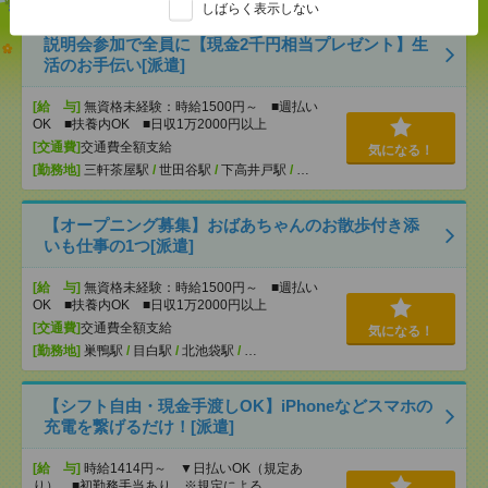
しばらく表示しない
説明会参加で全員に【現金2千円相当プレゼント】生
活のお手伝い[派遣]
[給 与]
無資格未経験：時給1500円～ ■週払い
OK ■扶養内OK ■日収1万2000円以上
[交通費]
交通費全額支給
気になる！
[勤務地]
三軒茶屋駅
/
世田谷駅
/
下高井戸駅
/
…
【オープニング募集】おばあちゃんのお散歩付き添
いも仕事の1つ[派遣]
[給 与]
無資格未経験：時給1500円～ ■週払い
OK ■扶養内OK ■日収1万2000円以上
[交通費]
交通費全額支給
気になる！
[勤務地]
巣鴨駅
/
目白駅
/
北池袋駅
/
…
【シフト自由・現金手渡しOK】iPhoneなどスマホの
充電を繋げるだけ！[派遣]
[給 与]
時給1414円～ ▼日払いOK（規定あ
り） ■初勤務手当あり ※規定による