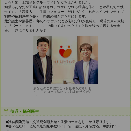
えるため、上場企業グループとして立ち上がりました。
頑張るあなたが正当に評価され、豊かになれる環境を作ることが私たちの使
命です。「高収入」「手厚いフォロー」だけでなく、独自のインセンティブ
制度や福利厚生を整え、理想の働き方を形にします。
元介護士や業界歴20年のベテランなど多彩なプロが集結し、現場の声を大切
にサポートします。「ここで働いてよかった！」と胸を張って言える未来
を、一緒に作りませんか？
あなたのご希望に合うお仕事を紹介しま
す！ フォローは私たちにおまかせくださ
い！
待遇・福利厚生
■社会保険完備・交通費全額支給：生活の土台をしっかり守ります。
■選べる給料日と業界最安級手数料：日払・週払・月払対応。手数料55円
～。