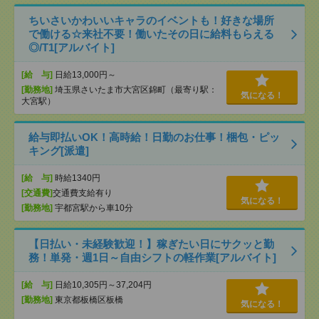
ちいさいかわいいキャラのイベントも！好きな場所
で働ける☆来社不要！働いたその日に給料もらえる
◎/T1[アルバイト]
[給 与]
日給13,000円～
[勤務地]
埼玉県さいたま市大宮区錦町（最寄り駅：
気になる！
大宮駅）
給与即払いOK！高時給！日勤のお仕事！梱包・ピッ
キング[派遣]
[給 与]
時給1340円
[交通費]
交通費支給有り
気になる！
[勤務地]
宇都宮駅から車10分
【日払い・未経験歓迎！】稼ぎたい日にサクッと勤
務！単発・週1日～自由シフトの軽作業[アルバイト]
[給 与]
日給10,305円～37,204円
[勤務地]
東京都板橋区板橋
気になる！