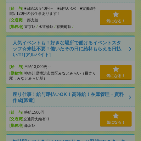
[給 与]
■日給16,840円～ ■日払いOK ■実働3時
間5,120円のお仕事あります！
[交通費]
一部支給
気になる！
[勤務地]
東京駅
/
水道橋駅
/
有楽町駅
/
…
人気イベントも！好きな場所で働けるイベントスタ
ッフ☆来社不要！働いたその日に給料もらえる日払
い/T1[アルバイト]
[給 与]
日給13,000円～
[勤務地]
神奈川県横浜市西区みなとみらい（最寄り
気になる！
駅：みなとみらい駅）
座り仕事！給与即払いOK！高時給！在庫管理・資料
作成[派遣]
[給 与]
時給1500円
[交通費]
交通費支給有り
気になる！
[勤務地]
藤沢駅