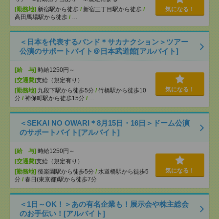
[勤務地]
新宿駅から徒歩
/
新宿三丁目駅から徒歩
/
気になる！
高田馬場駅から徒歩
/
…
＜日本を代表するバンド＊サカナクション＞ツアー
公演のサポートバイト＠日本武道館[アルバイト]
[給 与]
時給1250円～
[交通費]
支給（規定有り）
気になる！
[勤務地]
九段下駅から徒歩5分
/
竹橋駅から徒歩10
分
/
神保町駅から徒歩15分
/
…
＜SEKAI NO OWARI＊8月15日・16日＞ドーム公演
のサポートバイト[アルバイト]
[給 与]
時給1250円～
[交通費]
支給（規定有り）
気になる！
[勤務地]
後楽園駅から徒歩5分
/
水道橋駅から徒歩5
分
/
春日(東京都)駅から徒歩7分
＜1日～OK！＞あの有名企業も！展示会や株主総会
のお手伝い！[アルバイト]