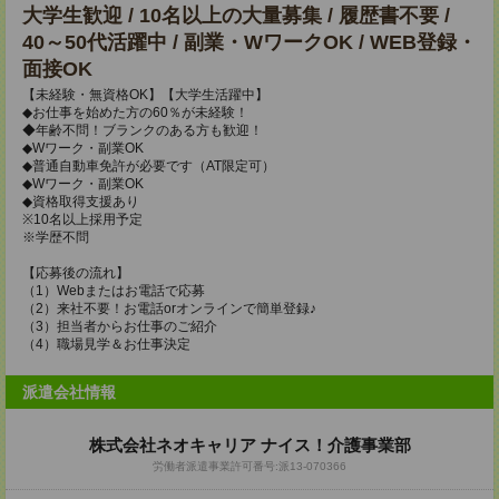
大学生歓迎 / 10名以上の大量募集 / 履歴書不要 /
40～50代活躍中 / 副業・WワークOK / WEB登録・
面接OK
【未経験・無資格OK】【大学生活躍中】
◆お仕事を始めた方の60％が未経験！
◆年齢不問！ブランクのある方も歓迎！
◆Wワーク・副業OK
◆普通自動車免許が必要です（AT限定可）
◆Wワーク・副業OK
◆資格取得支援あり
※10名以上採用予定
※学歴不問
【応募後の流れ】
（1）Webまたはお電話で応募
（2）来社不要！お電話orオンラインで簡単登録♪
（3）担当者からお仕事のご紹介
（4）職場見学＆お仕事決定
派遣会社情報
株式会社ネオキャリア ナイス！介護事業部
労働者派遣事業許可番号:派13-070366