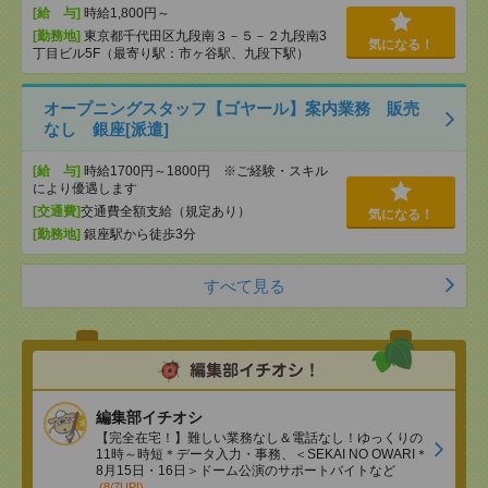
[給 与]
時給1,800円～
[勤務地]
東京都千代田区九段南３－５－２九段南3
気になる！
丁目ビル5F（最寄り駅：市ヶ谷駅、九段下駅）
オープニングスタッフ【ゴヤール】案内業務 販売
なし 銀座[派遣]
[給 与]
時給1700円～1800円 ※ご経験・スキル
により優遇します
[交通費]
交通費全額支給（規定あり）
気になる！
[勤務地]
銀座駅から徒歩3分
すべて見る
編集部イチオシ
【完全在宅！】難しい業務なし＆電話なし！ゆっくりの
11時～時短＊データ入力・事務、＜SEKAI NO OWARI＊
8月15日・16日＞ドーム公演のサポートバイトなど
(8/7UP!)