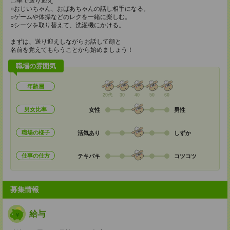
〇車で送り迎え
○おじいちゃん、おばあちゃんの話し相手になる。
○ゲームや体操などのレクを一緒に楽しむ。
○シーツを取り替えて、洗濯機にかける。
まずは、送り迎えしながらお話して顔と
名前を覚えてもらうことから始めましょう！
職場の雰囲気
年齢層
20代
30
40
50
60
男女比率
女性
男性
職場の様子
活気あり
しずか
仕事の仕方
テキパキ
コツコツ
募集情報
給与