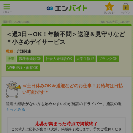
0
メニュー
気になる！
ログイン
掲載日 :2026
/
08
/
04
No.NCK大宮_04OMY
＜週3日～OK！年齢不問＞送迎＆見守りなど
＊小さめデイサービス
職種：
介護関連
派遣
職種未経験OK
社会人未経験OK
大学生歓迎
ブランクOK
WEB登録・面接OK
≪土日休みOK≫送迎などのお仕事！お給与は日払
い可能です＊
送迎の経験がない方も始めやすいのが施設のドライバー。施設の近
...
もっとみる
応募が集まった時点で掲載終了
この求人は応募が集まり次第、掲載終了致します。予めご理解くださ