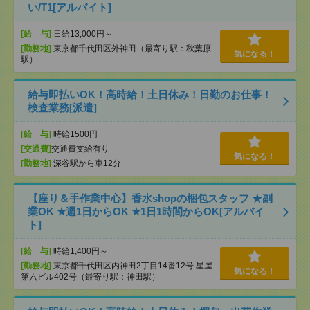
い/T1[アルバイト]
[給 与]
日給13,000円～
[勤務地]
東京都千代田区外神田（最寄り駅：秋葉原
気になる！
駅）
給与即払いOK！高時給！土日休み！日勤のお仕事！
検査業務[派遣]
[給 与]
時給1500円
[交通費]
交通費支給有り
気になる！
[勤務地]
深谷駅から車12分
【座り＆手作業中心】香水shopの梱包スタッフ ★副
業OK ★週1日からOK ★1日1時間からOK[アルバイ
ト]
[給 与]
時給1,400円～
[勤務地]
東京都千代田区内神田2丁目14番12号 星屋
気になる！
第六ビル402号（最寄り駅：神田駅）