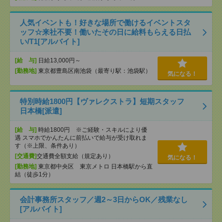
人気イベントも！好きな場所で働けるイベントスタ
ッフ☆来社不要！働いたその日に給料もらえる日払
い/T1[アルバイト]
[給 与]
日給13,000円～
[勤務地]
東京都豊島区南池袋（最寄り駅：池袋駅）
気になる！
特別時給1800円【ヴァレクストラ】短期スタッフ
日本橋[派遣]
[給 与]
時給1800円 ※ご経験・スキルにより優
遇 スマホでかんたんに前払いで給与が受け取れま
す（※上限、条件あり）
[交通費]
交通費全額支給（規定あり）
気になる！
[勤務地]
東京都中央区 東京メトロ 日本橋駅から直
結（徒歩1分）
会計事務所スタッフ／週2～3日からOK／残業なし
[アルバイト]