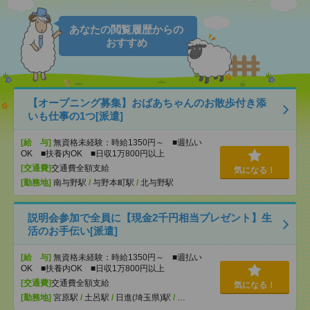
あなたの閲覧履歴からの
おすすめ
【オープニング募集】おばあちゃんのお散歩付き添
いも仕事の1つ[派遣]
[給 与]
無資格未経験：時給1350円～ ■週払い
OK ■扶養内OK ■日収1万800円以上
[交通費]
交通費全額支給
気になる！
[勤務地]
南与野駅
/
与野本町駅
/
北与野駅
説明会参加で全員に【現金2千円相当プレゼント】生
活のお手伝い[派遣]
[給 与]
無資格未経験：時給1350円～ ■週払い
OK ■扶養内OK ■日収1万800円以上
[交通費]
交通費全額支給
気になる！
[勤務地]
宮原駅
/
土呂駅
/
日進(埼玉県)駅
/
…