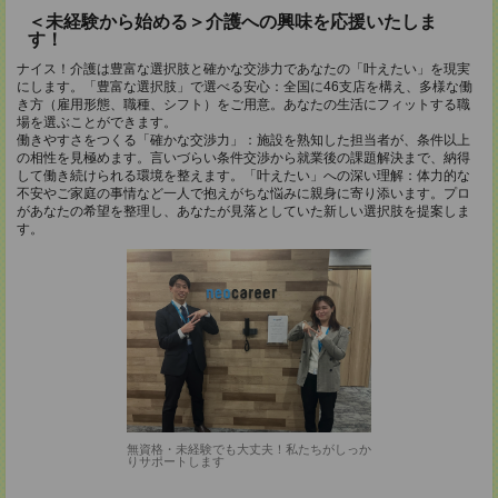
＜未経験から始める＞介護への興味を応援いたしま
す！
ナイス！介護は豊富な選択肢と確かな交渉力であなたの「叶えたい」を現実
にします。「豊富な選択肢」で選べる安心：全国に46支店を構え、多様な働
き方（雇用形態、職種、シフト）をご用意。あなたの生活にフィットする職
場を選ぶことができます。
働きやすさをつくる「確かな交渉力」：施設を熟知した担当者が、条件以上
の相性を見極めます。言いづらい条件交渉から就業後の課題解決まで、納得
して働き続けられる環境を整えます。「叶えたい」への深い理解：体力的な
不安やご家庭の事情など一人で抱えがちな悩みに親身に寄り添います。プロ
があなたの希望を整理し、あなたが見落としていた新しい選択肢を提案しま
す。
無資格・未経験でも大丈夫！私たちがしっか
りサポートします