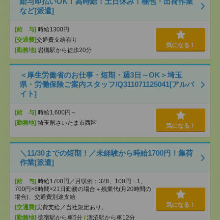
給与即払いOK！高時給！土日休み！梱包・出荷作業
など[派遣]
[給 与]
時給1300円
[交通費]
交通費支給有り
気になる！
[勤務地]
岩槻駅から徒歩20分
＜厚生労働省のお仕事・短期・週3日～OK＞埼玉
県・労働保険ご案内スタッフ/Q311071125041[アルバ
イト]
[給 与]
時給1,600円～
[勤務地]
埼玉県さいたま市西区
気になる！
＼11/30までの短期！／未経験から時給1700円！集荷
作業[派遣]
[給 与]
時給1700円／月収例：328、100円＝1、
700円×8時間×21日勤務の場合＋残業代(月20時間の
場合)、交通費別途支給
気になる！
[交通費]
実費支給／当社規定あり。
[勤務地]
徳宿駅から車5分
/
涸沼駅から車12分