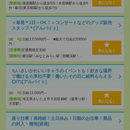
気になる！
[勤務地]
後楽園駅から徒歩5分
/
水道橋駅から徒歩5
分
/
春日(東京都)駅から徒歩7分
＜単発＊1日～OK！＞コンサートなどのグッズ販売
スタッフ＊[アルバイト]
[給 与]
日給1万5000円～ ■最大で日給2万8500
円！
[交通費]
交通費規定支給
気になる！
[勤務地]
横浜駅
/
みなとみらい駅
/
西横浜駅
/
…
ちいさいかわいいキャラのイベントも！好きな場所
で働ける☆来社不要！働いたその日に給料もらえる
◎/T1[アルバイト]
[給 与]
日給13,000円～
[勤務地]
埼玉県さいたま市大宮区錦町（最寄り駅：
気になる！
大宮駅）
座り仕事！高時給！土日休み！日勤のお仕事！製品
の封入・梱包[派遣]