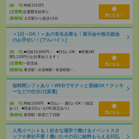
[給 与]
時給1310円
[交通費]
交通費支給有り
気になる！
[勤務地]
土呂駅から徒歩13分
＜1日～OK！＞あの有名企業も！展示会や株主総会
のお手伝い！[アルバイト]
[給 与]
■日給16,840円～ ■日払いOK ■実働3時
間5,120円のお仕事あります！
[交通費]
一部支給
気になる！
[勤務地]
東京駅
/
水道橋駅
/
有楽町駅
/
…
短時間シフトあり！WEBでサクッと登録OK＊クッキ
ーなどの仕分け[派遣]
[給 与]
時給1500円 ■日払い・週払いOK！(規定
あり) ■現金日払いもOK(規定あり)
気になる！
[勤務地]
新宿駅
/
新宿三丁目駅
人気イベントも！好きな場所で働けるイベントスタ
ッフ☆来社不要！働いたその日に給料もらえる日払