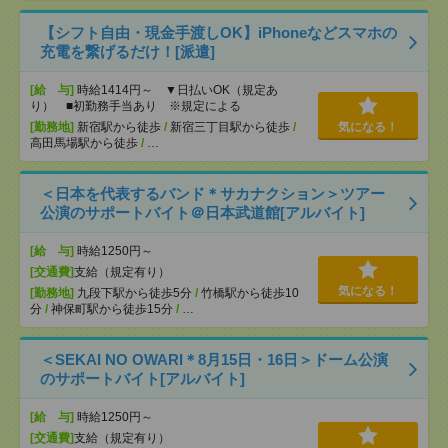
【シフト自由・現金手渡しOK】iPhoneなどスマホの
充電を繋げるだけ！[派遣]
[給 与]
時給1414円～ ▼日払いOK（規定あ
り） ■初勤務手当あり ※規定による
[勤務地]
新宿駅から徒歩
/
新宿三丁目駅から徒歩
/
気になる！
高田馬場駅から徒歩
/
…
＜日本を代表するバンド＊サカナクション＞ツアー
公演のサポートバイト＠日本武道館[アルバイト]
[給 与]
時給1250円～
[交通費]
支給（規定有り）
気になる！
[勤務地]
九段下駅から徒歩5分
/
竹橋駅から徒歩10
分
/
神保町駅から徒歩15分
/
…
＜SEKAI NO OWARI＊8月15日・16日＞ドーム公演
のサポートバイト[アルバイト]
[給 与]
時給1250円～
[交通費]
支給（規定有り）