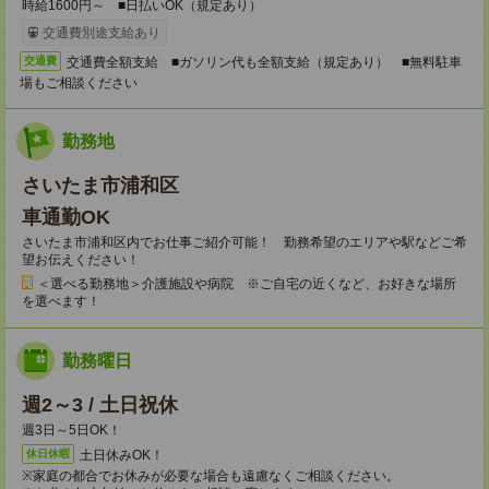
時給1600円～ ■日払いOK（規定あり）
交通費別途支給あり
交通費全額支給 ■ガソリン代も全額支給（規定あり） ■無料駐車
交通費
場もご相談ください
勤務地
さいたま市浦和区
車通勤OK
さいたま市浦和区内でお仕事ご紹介可能！ 勤務希望のエリアや駅などご希
望お伝えください！
＜選べる勤務地＞介護施設や病院 ※ご自宅の近くなど、お好きな場所
を選べます！
勤務曜日
週2～3 / 土日祝休
週3日～5日OK！
土日休みOK！
休日休暇
※家庭の都合でお休みが必要な場合も遠慮なくご相談ください。