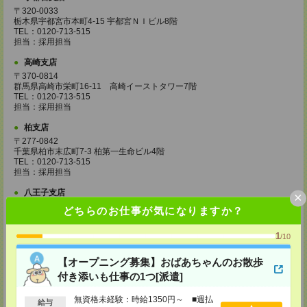
〒320-0033
栃木県宇都宮市本町4-15 宇都宮ＮＩビル8階
TEL：0120-713-515
担当：採用担当
高崎支店
〒370-0814
群馬県高崎市栄町16-11 高崎イーストタワー7階
TEL：0120-713-515
担当：採用担当
柏支店
〒277-0842
千葉県柏市末広町7-3 柏第一生命ビル4階
TEL：0120-713-515
担当：採用担当
八王子支店
×
東京都八王子市東町1－6 橋完ＬＫビル 3階
どちらのお仕事が気になりますか？
TEL：0120-713-515
担当：採用担当
1
/10
町田支店
【オープニング募集】おばあちゃんのお散歩
〒194-0022 東京都町田市森野1-33-11 町田森野ビル1階
TEL：0120-713-515
付き添いも仕事の1つ[派遣]
担当：採用担当
無資格未経験：時給1350円～ ■週払
越谷支店
給与