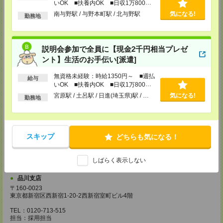
いOK ■扶養内OK ■日収1万800円
〒343-0816
以上
南与野駅 / 与野本町駅 / 北与野駅
気になる!
埼玉県越谷市弥生町1-4 越谷弥生ビル3階
勤務地
TEL：0120-713-515
担当：採用担当
厚木支店
説明会参加で全員に【現金2千円相当プレゼ
神奈川県厚木市旭町1-2-1 日本生命本厚木ビル7階
ント】生活のお手伝い[派遣]
TEL：0120-713-515
担当：採用担当
無資格未経験：時給1350円～ ■週払
給与
藤沢支店
いOK ■扶養内OK ■日収1万800円
以上
〒251-0025
宮原駅 / 土呂駅 / 日進(埼玉県)駅 / …
気になる!
勤務地
神奈川県藤沢市鵠沼石上1丁目5番2号
日本生命藤沢ビル2階
TEL：0120-713-515
担当：採用担当
スキップ
どちらも気になる！
甲府支店
〒400-0031 山梨県甲府市丸の内2-30-3 甲府丸の内ビル5階
TEL：0120-713-515
しばらく表示しない
担当：採用担当
品川支店
〒160-0023
東京都新宿区西新宿1-20-2西新宿室町ビル4階
TEL：0120-713-515
担当：採用担当