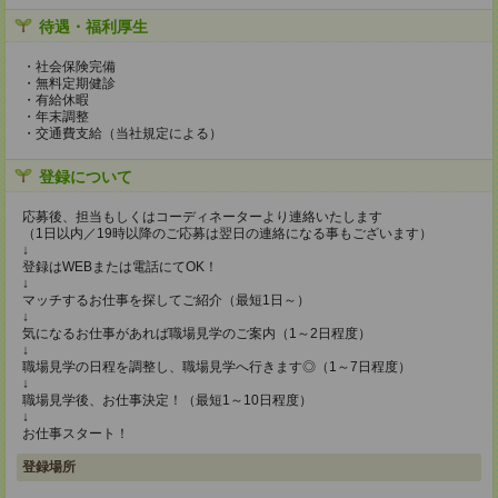
待遇・福利厚生
・社会保険完備
・無料定期健診
・有給休暇
・年末調整
・交通費支給（当社規定による）
登録について
応募後、担当もしくはコーディネーターより連絡いたします
（1日以内／19時以降のご応募は翌日の連絡になる事もございます）
↓
登録はWEBまたは電話にてOK！
↓
マッチするお仕事を探してご紹介（最短1日～）
↓
気になるお仕事があれば職場見学のご案内（1～2日程度）
↓
職場見学の日程を調整し、職場見学へ行きます◎（1～7日程度）
↓
職場見学後、お仕事決定！（最短1～10日程度）
↓
お仕事スタート！
登録場所