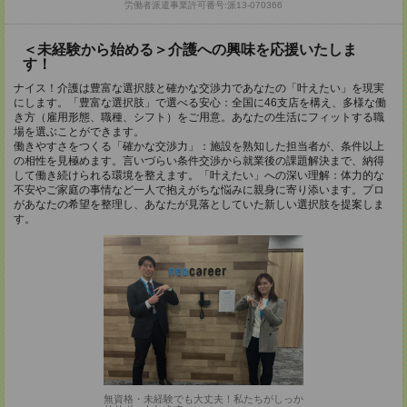
労働者派遣事業許可番号:派13-070366
＜未経験から始める＞介護への興味を応援いたしま
す！
ナイス！介護は豊富な選択肢と確かな交渉力であなたの「叶えたい」を現実
にします。「豊富な選択肢」で選べる安心：全国に46支店を構え、多様な働
き方（雇用形態、職種、シフト）をご用意。あなたの生活にフィットする職
場を選ぶことができます。
働きやすさをつくる「確かな交渉力」：施設を熟知した担当者が、条件以上
の相性を見極めます。言いづらい条件交渉から就業後の課題解決まで、納得
して働き続けられる環境を整えます。「叶えたい」への深い理解：体力的な
不安やご家庭の事情など一人で抱えがちな悩みに親身に寄り添います。プロ
があなたの希望を整理し、あなたが見落としていた新しい選択肢を提案しま
す。
無資格・未経験でも大丈夫！私たちがしっか