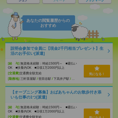
シェア
ツイート
ブックマーク
あなたの閲覧履歴からの
おすすめ
説明会参加で全員に【現金2千円相当プレゼント】生
活のお手伝い[派遣]
[給 与]
無資格未経験：時給1500円～ ■週払い
OK ■扶養内OK ■日収1万2000円以上
[交通費]
交通費全額支給
気になる！
[勤務地]
三軒茶屋駅
/
世田谷駅
/
下高井戸駅
/
…
【オープニング募集】おばあちゃんのお散歩付き添
いも仕事の1つ[派遣]
[給 与]
無資格未経験：時給1500円～ ■週払い
OK ■扶養内OK ■日収1万2000円以上
[交通費]
交通費全額支給
気になる！