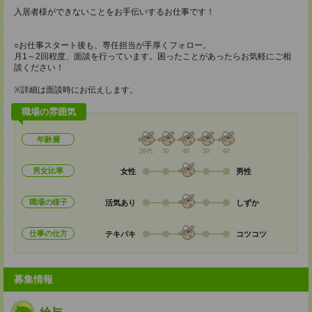
入居者様ができないことをお手伝いするお仕事です！
○お仕事スタート後も、専任担当が手厚くフォロー。
月1～2回程度、面談を行っています。困ったことがあったらお気軽にご相
談ください！
※詳細は面談時にお伝えします。
職場の雰囲気
年齢層
20代
30
40
50
60
男女比率
女性
男性
職場の様子
活気あり
しずか
仕事の仕方
テキパキ
コツコツ
募集情報