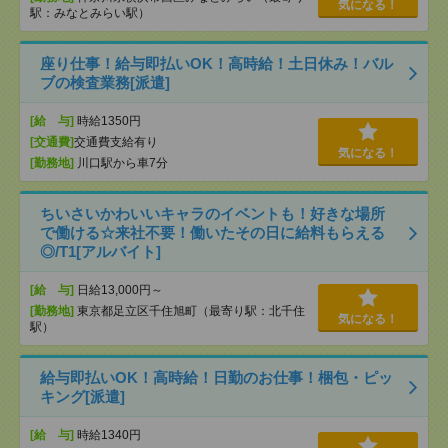
気になる！
駅：みなとみらい駅）
座り仕事！給与即払いOK！高時給！土日休み！バル
ブの検査業務[派遣]
[給 与]
時給1350円
[交通費]
交通費支給有り
気になる！
[勤務地]
川口駅から車7分
ちいさいかわいいキャラのイベントも！好きな場所
で働ける☆来社不要！働いたその日に給料もらえる
◎/T1[アルバイト]
[給 与]
日給13,000円～
[勤務地]
東京都足立区千住旭町（最寄り駅：北千住
気になる！
駅）
給与即払いOK！高時給！日勤のお仕事！梱包・ピッ
キング[派遣]
[給 与]
時給1340円