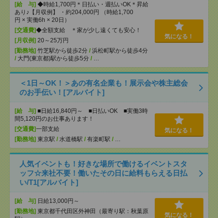
[給 与]
◆時給1,700円＊日払い・週払いOK＊昇給
あり♪【月収例】 ・約204,000円 （時給1,700
円 × 実働6h × 20日）
[交通費]
◆全額支給 ＊家が少し遠くても安心！
気になる！
[月収例]
20～25万円
[勤務地]
竹芝駅から徒歩2分
/
浜松町駅から徒歩4分
/
大門(東京都)駅から徒歩5分
/
…
＜1日～OK！＞あの有名企業も！展示会や株主総会
のお手伝い！[アルバイト]
[給 与]
■日給16,840円～ ■日払いOK ■実働3時
間5,120円のお仕事あります！
[交通費]
一部支給
気になる！
[勤務地]
東京駅
/
水道橋駅
/
有楽町駅
/
…
人気イベントも！好きな場所で働けるイベントスタ
ッフ☆来社不要！働いたその日に給料もらえる日払
い/T1[アルバイト]
[給 与]
日給13,000円～
[勤務地]
東京都千代田区外神田（最寄り駅：秋葉原
気になる！