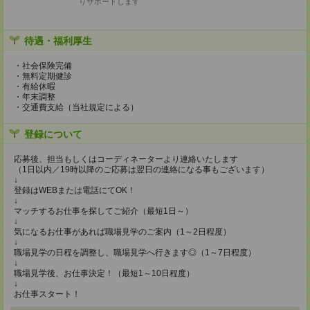
りサポートします
待遇・福利厚生
・社会保険完備
・無料定期健診
・有給休暇
・年末調整
・交通費支給（当社規定による）
登録について
応募後、担当もしくはコーディネーターより連絡いたします
（1日以内／19時以降のご応募は翌日の連絡になる事もございます）
↓
登録はWEBまたは電話にてOK！
↓
マッチするお仕事を探してご紹介（最短1日～）
↓
気になるお仕事があれば職場見学のご案内（1～2日程度）
↓
職場見学の日程を調整し、職場見学へ行きます◎（1～7日程度）
↓
職場見学後、お仕事決定！（最短1～10日程度）
↓
お仕事スタート！