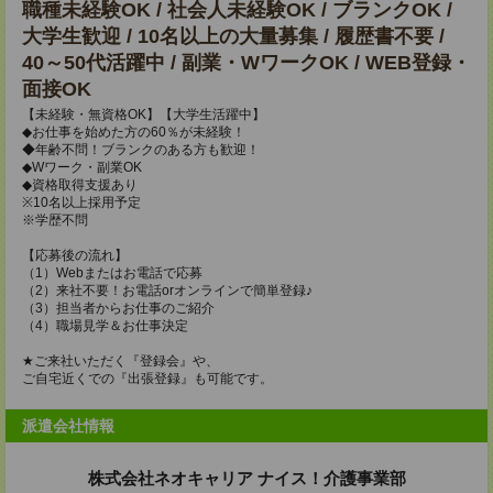
職種未経験OK / 社会人未経験OK / ブランクOK /
大学生歓迎 / 10名以上の大量募集 / 履歴書不要 /
40～50代活躍中 / 副業・WワークOK / WEB登録・
面接OK
【未経験・無資格OK】【大学生活躍中】
◆お仕事を始めた方の60％が未経験！
◆年齢不問！ブランクのある方も歓迎！
◆Wワーク・副業OK
◆資格取得支援あり
※10名以上採用予定
※学歴不問
【応募後の流れ】
（1）Webまたはお電話で応募
（2）来社不要！お電話orオンラインで簡単登録♪
（3）担当者からお仕事のご紹介
（4）職場見学＆お仕事決定
★ご来社いただく『登録会』や、
ご自宅近くでの『出張登録』も可能です。
派遣会社情報
株式会社ネオキャリア ナイス！介護事業部