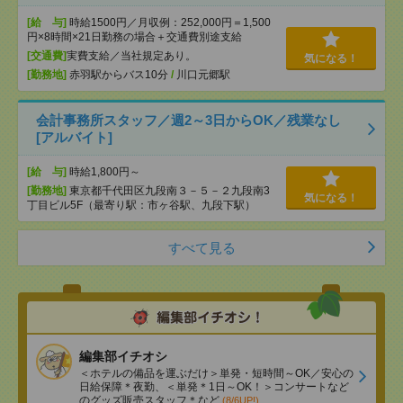
[給 与]
時給1500円／月収例：252,000円＝1,500
円×8時間×21日勤務の場合＋交通費別途支給
[交通費]
実費支給／当社規定あり。
気になる！
[勤務地]
赤羽駅からバス10分
/
川口元郷駅
会計事務所スタッフ／週2～3日からOK／残業なし
[アルバイト]
[給 与]
時給1,800円～
[勤務地]
東京都千代田区九段南３－５－２九段南3
気になる！
丁目ビル5F（最寄り駅：市ヶ谷駅、九段下駅）
すべて見る
編集部イチオシ
＜ホテルの備品を運ぶだけ＞単発・短時間～OK／安心の
日給保障＊夜勤、＜単発＊1日～OK！＞コンサートなど
のグッズ販売スタッフ＊など
(8/6UP!)