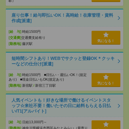
駅）
座り仕事！給与即払いOK！高時給！在庫管理・資料
作成[派遣]
[給 与]
時給1500円
[交通費]
交通費支給有り
気になる！
[勤務地]
藤沢駅
短時間シフトあり！WEBでサクッと登録OK＊クッキ
ーなどの仕分け[派遣]
[給 与]
時給1500円 ■日払い・週払いOK！(規定
あり) ■現金日払いもOK(規定あり)
気になる！
[勤務地]
新宿駅
/
新宿三丁目駅
人気イベントも！好きな場所で働けるイベントスタ
ッフ☆来社不要！働いたその日に給料もらえる日払
い/T1[アルバイト]
[給 与]
日給13,000円～
[勤務地]
神奈川県横浜市西区みなとみらい（最寄り