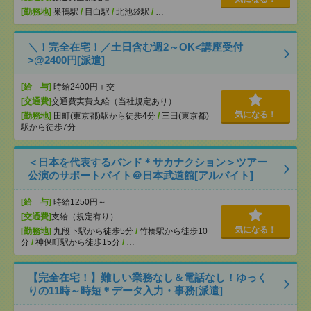
[勤務地]
巣鴨駅
/
目白駅
/
北池袋駅
/
…
＼！完全在宅！／土日含む週2～OK<講座受付
>@2400円[派遣]
[給 与]
時給2400円＋交
[交通費]
交通費実費支給（当社規定あり）
気になる！
[勤務地]
田町(東京都)駅から徒歩4分
/
三田(東京都)
駅から徒歩7分
＜日本を代表するバンド＊サカナクション＞ツアー
公演のサポートバイト＠日本武道館[アルバイト]
[給 与]
時給1250円～
[交通費]
支給（規定有り）
気になる！
[勤務地]
九段下駅から徒歩5分
/
竹橋駅から徒歩10
分
/
神保町駅から徒歩15分
/
…
【完全在宅！】難しい業務なし＆電話なし！ゆっく
りの11時～時短＊データ入力・事務[派遣]