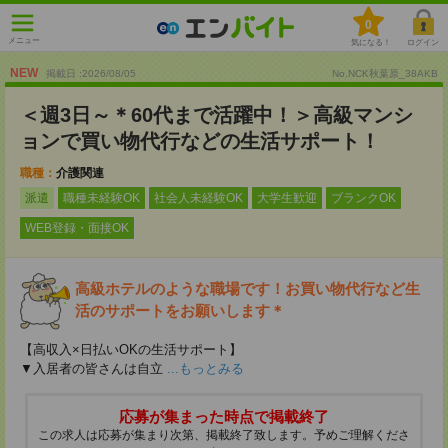
0
メニュー
気になる！
ログイン
NEW
掲載日 :2026
/
08
/
05
No.NCK秋葉原_38AKB
＜週3日～＊60代まで活躍中！＞高級マンシ
ョンで買い物代行などの生活サポート！
職種：
介護関連
派遣
職種未経験OK
社会人未経験OK
大学生歓迎
ブランクOK
WEB登録・面接OK
高級ホテルのような職場です！お買い物代行など生
活のサポートをお願いします＊
【高収入×日払いOKの生活サポート】
▼入居者の皆さんは自立
...もっとみる
応募が集まった時点で掲載終了
この求人は応募が集まり次第、掲載終了致します。予めご理解くださ