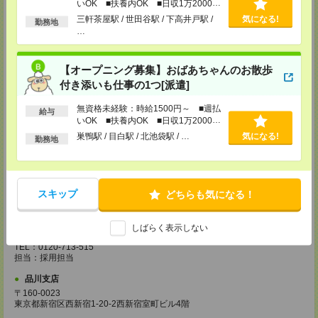
いOK ■扶養内OK ■日収1万2000円
以上
三軒茶屋駅 / 世田谷駅 / 下高井戸駅 /
気になる!
越谷支店
勤務地
…
〒343-0816
埼玉県越谷市弥生町1-4 越谷弥生ビル3階
TEL：0120-713-515
担当：採用担当
【オープニング募集】おばあちゃんのお散歩
付き添いも仕事の1つ[派遣]
厚木支店
神奈川県厚木市旭町1-2-1 日本生命本厚木ビル7階
無資格未経験：時給1500円～ ■週払
給与
TEL：0120-713-515
いOK ■扶養内OK ■日収1万2000円
担当：採用担当
以上
巣鴨駅 / 目白駅 / 北池袋駅 / …
気になる!
勤務地
藤沢支店
〒251-0025
神奈川県藤沢市鵠沼石上1丁目5番2号
日本生命藤沢ビル2階
TEL：0120-713-515
スキップ
どちらも気になる！
担当：採用担当
甲府支店
しばらく表示しない
〒400-0031 山梨県甲府市丸の内2-30-3 甲府丸の内ビル5階
TEL：0120-713-515
担当：採用担当
品川支店
〒160-0023
東京都新宿区西新宿1-20-2西新宿室町ビル4階