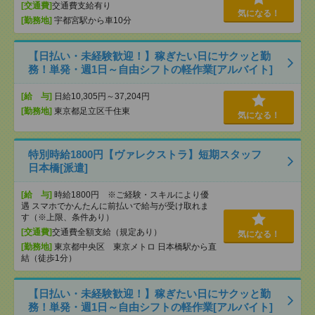
[交通費]
交通費支給有り
気になる！
[勤務地]
宇都宮駅から車10分
【日払い・未経験歓迎！】稼ぎたい日にサクッと勤
務！単発・週1日～自由シフトの軽作業[アルバイト]
[給 与]
日給10,305円～37,204円
[勤務地]
東京都足立区千住東
気になる！
特別時給1800円【ヴァレクストラ】短期スタッフ
日本橋[派遣]
[給 与]
時給1800円 ※ご経験・スキルにより優
遇 スマホでかんたんに前払いで給与が受け取れま
す（※上限、条件あり）
[交通費]
交通費全額支給（規定あり）
気になる！
[勤務地]
東京都中央区 東京メトロ 日本橋駅から直
結（徒歩1分）
【日払い・未経験歓迎！】稼ぎたい日にサクッと勤
務！単発・週1日～自由シフトの軽作業[アルバイト]