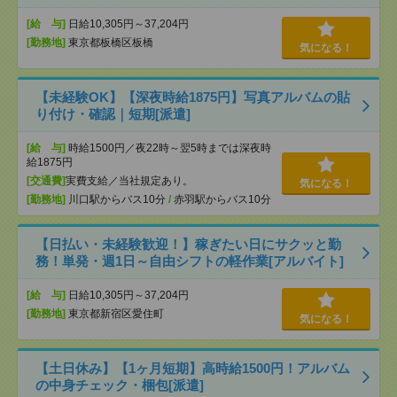
[給 与]
日給10,305円～37,204円
[勤務地]
東京都板橋区板橋
気になる！
【未経験OK】【深夜時給1875円】写真アルバムの貼
り付け・確認｜短期[派遣]
[給 与]
時給1500円／夜22時～翌5時までは深夜時
給1875円
[交通費]
実費支給／当社規定あり。
気になる！
[勤務地]
川口駅からバス10分
/
赤羽駅からバス10分
【日払い・未経験歓迎！】稼ぎたい日にサクッと勤
務！単発・週1日～自由シフトの軽作業[アルバイト]
[給 与]
日給10,305円～37,204円
[勤務地]
東京都新宿区愛住町
気になる！
【土日休み】【1ヶ月短期】高時給1500円！アルバム
の中身チェック・梱包[派遣]