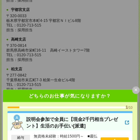
担当：採用担当
宇都宮支店
〒320-0033
栃木県宇都宮市本町4-15 宇都宮ＮＩビル8階
TEL：0120-713-515
担当：採用担当
高崎支店
〒370-0814
群馬県高崎市栄町16-11 高崎イーストタワー7階
TEL：0120-713-515
担当：採用担当
柏支店
〒277-0842
千葉県柏市末広町7-3 柏第一生命ビル4階
TEL：0120-713-515
×
担当：採用担当
どちらのお仕事が気になりますか？
八王子支店
東京都八王子市東町1－6 橋完ＬＫビル 3階
1
/10
TEL：0120-713-515
担当：採用担当
説明会参加で全員に【現金2千円相当プレゼ
町田支店
ント】生活のお手伝い[派遣]
〒194-0022 東京都町田市森野1-33-11 町田森野ビル1階
TEL：0120-713-515
無資格未経験：時給1500円～ ■週払
給与
担当：採用担当