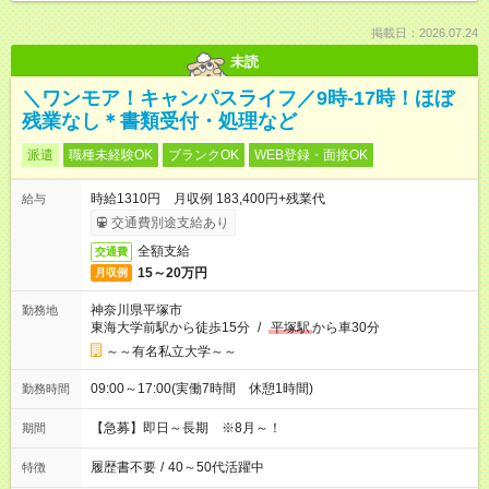
掲載日：2026.07.24
未読
＼ワンモア！キャンパスライフ／9時-17時！ほぼ
残業なし＊書類受付・処理など
派遣
職種未経験OK
ブランクOK
WEB登録・面接OK
時給1310円 月収例 183,400円+残業代
給与
交通費別途支給あり
全額支給
交通費
15～20万円
月収例
神奈川県平塚市
勤務地
東海大学前駅から徒歩15分
/
平塚駅
から車30分
～～有名私立大学～～
09:00～17:00(実働7時間 休憩1時間)
勤務時間
【急募】即日～長期 ※8月～！
期間
履歴書不要
/
40～50代活躍中
特徴