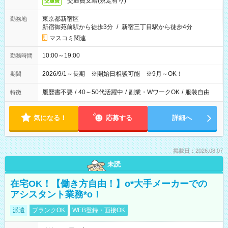
交通費支給(規定有り)
交通費
東京都新宿区
勤務地
新宿御苑前駅から徒歩3分
/
新宿三丁目駅から徒歩4分
マスコミ関連
10:00～19:00
勤務時間
2026/9/1～長期 ※開始日相談可能 ※9月～OK！
期間
履歴書不要
/
40～50代活躍中
/
副業・WワークOK
/
服装自由
特徴
気になる！
応募する
詳細へ
掲載日：2026.08.07
未読
在宅OK！【働き方自由！】o*大手メーカーでの
アシスタント業務*o！
派遣
ブランクOK
WEB登録・面接OK