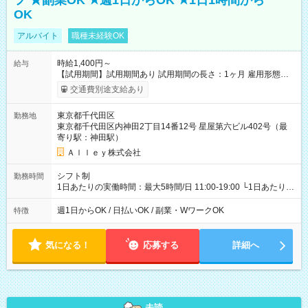
フ ★副業OK ★週1日からOK ★1日1時間から
OK
アルバイト
職種未経験OK
時給1,400円～
給与
【試用期間】試用期間あり 試用期間の長さ：1ヶ月 雇用形態、
給与は本採用時と同じです。
交通費別途支給あり
東京都千代田区
勤務地
東京都千代田区内神田2丁目14番12号 星屋第六ビル402号（最
寄り駅：神田駅）
Ａｌｌｅｙ株式会社
シフト制
勤務時間
1日あたりの実働時間：最大5時間/日 11:00-19:00 └1日あたりの
実働時間：1-5時間 └上記の時間帯内であれば、いつでも勤務可
能！ └平日・土曜日の中で、お好きな曜日でご勤務いただけま
週1日からOK / 日払いOK / 副業・WワークOK
特徴
す！ 【シフト例】 ・11:00～14:00 ・16:30～19:00 ・13:00～
18:00 などのように、自由な働き方が可能なお仕事です！
気になる！
応募する
詳細へ
未読