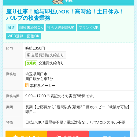
座り仕事！給与即払いOK！高時給！土日休み！
バルブの検査業務
派遣
職種未経験OK
社会人未経験OK
ブランクOK
WEB登録・面接OK
時給1350円
給与
交通費別途支給あり
交通費支給有り
交通費
埼玉県川口市
勤務地
川口駅から車7分
素材系メーカー
9:00～17:00 ※表記のうち実働7時間です。
勤務時間
長期【ご応募から1週間以内(最短2日目)のスピード就業が可能】
期間
即日～
日払いOK
/
履歴書不要
/
電話対応なし
/
パソコンスキル不要
特徴