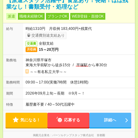
【派遣スタッフ活躍中】食堂あり！長期！ほぼ残
業なし！書類受付・処理など
派遣
職種未経験OK
ブランクOK
WEB登録・面接OK
時給1310円 月収例 183,400円+残業代
給与
交通費別途支給あり
全額支給
交通費
15～20万円
月収例
神奈川県平塚市
勤務地
東海大学前駅から徒歩15分
/
平塚駅
から車30分
～～有名私立大学～～
09:00～17:00(実働7時間 休憩1時間)
勤務時間
2026年09月上旬～長期 ※9月～！
期間
履歴書不要
/
40～50代活躍中
特徴
気になる！
応募する
詳細へ
掲載元企業名
パーソルテンプスタッフ株式会社 首都圏