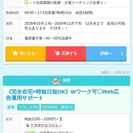
～☆全国展開の医療・介護リーディング企業☆～
09:00～17:15(実働7時間15分 休憩1時間)
勤務時間
2026年10月上旬～2026年12月下旬 12月末まで 延長の可能
期間
性もあります ※10月～！
履歴書不要
/
40～50代活躍中
特徴
気になる！
応募する
詳細へ
掲載日：2026.08.07
未読
《完全在宅×時短日短OK》Wワーク可〇Web広
告運用サポート
派遣
ブランクOK
WEB登録・面接OK
時給2100～2200円＋交
給与
交通費別途支給あり