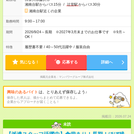
湘南台駅からバス15分
/
辻堂駅
からバス30分
湘南台駅近くの企業
9:00～17:00
勤務時間
2026/9/24～長期 ※2027年3月末までのお仕事です ※9月～
期間
OK！
履歴書不要
/
40～50代活躍中
/
服装自由
特徴
気になる！
応募する
詳細へ
掲載元企業名
マンパワーグループ株式会社
興味のあるバイト
は、とりあえず保存しよう♪
保存した求人は、後からまとめて応募できるよ。
企業からアプローチが届くことも！
掲載日：2026.07.24
未読