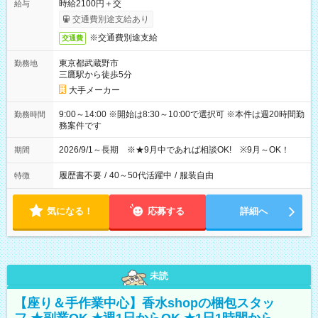
時給2100円＋交
給与
交通費別途支給あり
※交通費別途支給
交通費
東京都武蔵野市
勤務地
三鷹駅から徒歩5分
大手メーカー
9:00～14:00 ※開始は8:30～10:00で選択可 ※本件は週20時間勤
勤務時間
務案件です
2026/9/1～長期 ※★9月中であれば相談OK! ※9月～OK！
期間
履歴書不要
/
40～50代活躍中
/
服装自由
特徴
気になる！
応募する
詳細へ
未読
【座り＆手作業中心】香水shopの梱包スタッ