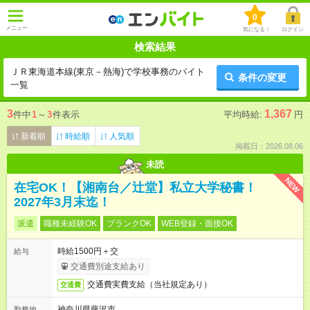
0
メニュー
気になる！
ログイン
検索結果
ＪＲ東海道本線(東京－熱海)で学校事務のバイト
条件の変更
一覧
3
1,367
件中
1
～
3
件表示
平均時給:
円
新着順
時給順
人気順
掲載日：2026.08.06
未読
NEW
在宅OK！【湘南台／辻堂】私立大学秘書！
2027年3月末迄！
派遣
職種未経験OK
ブランクOK
WEB登録・面接OK
時給1500円＋交
給与
交通費別途支給あり
交通費実費支給（当社規定あり）
交通費
神奈川県藤沢市
勤務地