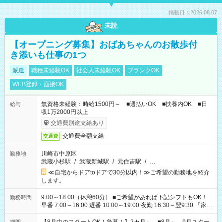
掲載日：2026.08.07
未読
【オープニング募集】おばあちゃんのお散歩付
き添いも仕事の1つ
派遣
職種未経験OK
社会人未経験OK
ブランクOK
WEB登録・面接OK
無資格未経験：時給1500円～ ■週払いOK ■扶養内OK ■日
給与
収1万2000円以上
交通費別途支給あり
交通費全額支給
交通費
川崎市中原区
勤務地
武蔵小杉駅
/
武蔵新城駅
/
元住吉駅
/
…
≪自宅からドアtoドアで30分以内！≫ご希望の勤務地を紹介
します。
9:00～18:00（休憩60分） ■ご希望があれば下記シフトもOK！
勤務時間
早番 7:00～16:00 遅番 10:00～19:00 夜勤 16:30～翌9:30 「家族
と休みを合わせたい」 「余裕を持って夕飯の準備がしたい」
「できれば残業はしたくない」 など、ご希望を教えてください