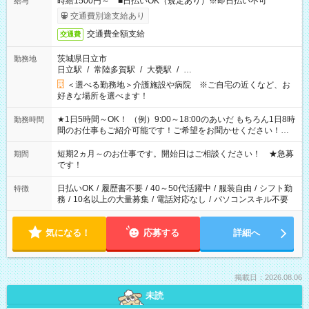
時給1500円～ ■日払いOK（規定あり）※即日払い不可
給与
交通費別途支給あり
交通費全額支給
交通費
茨城県日立市
勤務地
日立駅
/
常陸多賀駅
/
大甕駅
/
…
＜選べる勤務地＞介護施設や病院 ※ご自宅の近くなど、お
好きな場所を選べます！
★1日5時間～OK！ （例）9:00～18:00のあいだ もちろん1日8時
勤務時間
間のお仕事もご紹介可能です！ご希望をお聞かせください！★
家庭の都合でお休みが必要な場合も遠慮なくご相談ください。
※週最低15時間以上の勤務が必要です
短期2ヵ月～のお仕事です。開始日はご相談ください！ ★急募
期間
です！
日払いOK
/
履歴書不要
/
40～50代活躍中
/
服装自由
/
シフト勤
特徴
務
/
10名以上の大量募集
/
電話対応なし
/
パソコンスキル不要
気になる！
応募する
詳細へ
掲載日：2026.08.06
未読