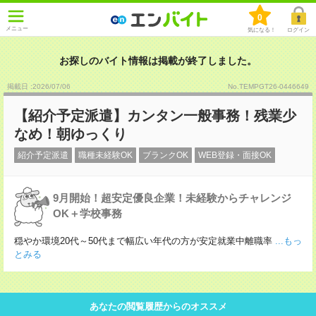
0
メニュー
気になる！
ログイン
お探しのバイト情報は掲載が終了しました。
掲載日 :2026
/
07
/
06
No.TEMPGT26-0446649
【紹介予定派遣】カンタン一般事務！残業少
なめ！朝ゆっくり
紹介予定派遣
職種未経験OK
ブランクOK
WEB登録・面接OK
9月開始！超安定優良企業！未経験からチャレンジ
OK＋学校事務
穏やか環境20代～50代まで幅広い年代の方が安定就業中離職率
...もっ
とみる
あなたの閲覧履歴からのオススメ