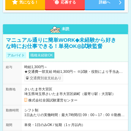
気になる！
応募する
詳細へ
未読
マニュアル通りに簡単WORK◆未経験から好き
な時にお仕事できる！単発OK◎試験監督
アルバイト
職種未経験OK
時給1,300円～
給与
★交通費一部支給 時給1,300円～ ※試験・役割により手当あり
※勤務回数により昇給あり 【即給（前払い）オプションあ
交通費別途支給あり
り！】 希望される場合、勤務から1週間ほどで給与の一部を受け
取れます。 ※手数料418円がかかります。 【過去試験日の収入
さいたま市大宮区
勤務地
例】 ・河合塾模擬試験 8:30～17:30（休憩1時間） 時給1,300円
埼玉県埼玉県さいたま市大宮区錦町（最寄り駅：大宮駅）
×8時間＝日収10,400円＋交通費 ※当日の役割により時給＋100
円の場合あり ・国家試験 7:00～13:30（休憩なし） 時給1,300
株式会社全国試験運営センター
円（役割手当＋100円）×6時間＝日収8,400円＋交通費 【試用期
間】試用期間なし
シフト制
勤務時間
1日あたりの実働時間：最大7時間/日 09：00～17：00 ※勤務時
間は 試験により異なります。
単発・1日のみOK / 短期（1ヶ月以内）
期間