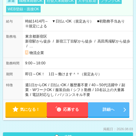
派遣
職種未経験OK
社会人未経験OK
大学生歓迎
ブランクOK
WEB登録・面接OK
時給1414円～ ▼日払いOK（規定あり） ■初勤務手当あり
給与
※規定による
東京都新宿区
勤務地
新宿駅から徒歩
/
新宿三丁目駅から徒歩
/
高田馬場駅から徒歩
/
…
物流企業
9:00～18:00
勤務時間
即日～OK！ 1日～働けます＾＾（規定あり）
期間
週1日からOK
/
日払いOK
/
履歴書不要
/
40～50代活躍中
/
副
特徴
業・WワークOK
/
服装自由
/
シフト勤務
/
10名以上の大量募
集
/
電話対応なし
/
パソコンスキル不要
気になる！
応募する
詳細へ
掲載日：2026.08.03