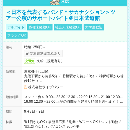
未読
＜日本を代表するバンド＊サカナクション＞ツ
アー公演のサポートバイト＠日本武道館
アルバイト
職種未経験OK
社会人未経験OK
大学生歓迎
ブランクOK
時給1250円～
給与
交通費別途支給あり
支給（規定有り）
交通費
東京都千代田区
勤務地
九段下駅から徒歩5分
/
竹橋駅から徒歩10分
/
神保町駅から徒
歩15分
/
…
株式会社ライブパワー
＜シフト例＞ 9:00～22:30 12:30～22:00 15:30～21:00 12:30～
勤務時間
19:00 12:30～22:00 上記の時間から好きな時間を選べます！ ※
時間は変更となる可能性があります
9月8日・9日
期間
週1日からOK
/
履歴書不要
/
副業・WワークOK
/
シフト勤務
/
特徴
電話対応なし
/
パソコンスキル不要