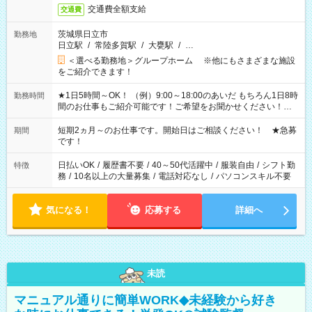
交通費全額支給
交通費
茨城県日立市
勤務地
日立駅
/
常陸多賀駅
/
大甕駅
/
…
＜選べる勤務地＞グループホーム ※他にもさまざまな施設
をご紹介できます！
★1日5時間～OK！ （例）9:00～18:00のあいだ もちろん1日8時
勤務時間
間のお仕事もご紹介可能です！ご希望をお聞かせください！★
家庭の都合でお休みが必要な場合も遠慮なくご相談ください。
※週最低15時間以上の勤務が必要です
短期2ヵ月～のお仕事です。開始日はご相談ください！ ★急募
期間
です！
日払いOK
/
履歴書不要
/
40～50代活躍中
/
服装自由
/
シフト勤
特徴
務
/
10名以上の大量募集
/
電話対応なし
/
パソコンスキル不要
気になる！
応募する
詳細へ
未読
マニュアル通りに簡単WORK◆未経験から好き