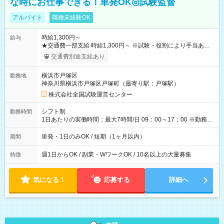
な時にお仕事できる！単発OK◎試験監督
アルバイト
職種未経験OK
時給1,300円～
給与
★交通費一部支給 時給1,300円～ ※試験・役割により手当あり
※勤務回数により昇給あり 【即給（前払い）オプションあ
交通費別途支給あり
り！】 希望される場合、勤務から1週間ほどで給与の一部を受け
取れます。 ※手数料418円がかかります。 【過去試験日の収入
横浜市戸塚区
勤務地
例】 ・河合塾模擬試験 8:30～17:30（休憩1時間） 時給1,300円
神奈川県横浜市戸塚区戸塚町（最寄り駅：戸塚駅）
×8時間＝日収10,400円＋交通費 ※当日の役割により時給＋100
円の場合あり ・国家試験 7:00～13:30（休憩なし） 時給1,300
株式会社全国試験運営センター
円（役割手当＋100円）×6時間＝日収8,400円＋交通費 【試用期
間】試用期間なし
シフト制
勤務時間
1日あたりの実働時間：最大7時間/日 09：00～17：00 ※勤務時
間は 試験により異なります。
単発・1日のみOK / 短期（1ヶ月以内）
期間
週1日からOK / 副業・WワークOK / 10名以上の大量募集
特徴
気になる！
応募する
詳細へ