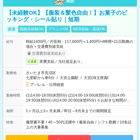
未読
【未経験OK】【服装＆髪色自由！】お菓子のピ
ッキング・シール貼り｜短期
派遣
職種未経験OK
ブランクOK
WEB登録・面接OK
時給1400円／月収例：117,600円＝1,400円×4時間×21日勤務の
給与
場合＋交通費別途支給
交通費別途支給あり
実費支給／当社規定あり。
交通費
さいたま市見沼区
勤務地
七里駅から車6分
/
大宮公園駅
/
大宮(埼玉県)駅
アパレル・日用雑貨
(1)14:00-18:00(休憩0分) (2)14:00-19:00(休憩0分) (3)14:00-
勤務時間
19:30(休憩0分) (4)14:00-20:00(休憩45分) ※お好きな時間が選べ
ます
1ヶ月以上3ヶ月未満／即日～8月末までの期間限定
期間
履歴書不要
/
40～50代活躍中
/
服装自由
/
シフト勤務
/
10名以
特徴
上の大量募集