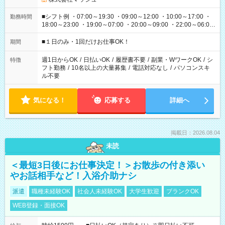
■シフト例 ・07:00～19:30 ・09:00～12:00 ・10:00～17:00 ・
勤務時間
18:00～23:00 ・19:00～07:00 ・20:00～09:00 ・22:00～06:00
etc ★最短で3時間で5,120円のお仕事から 15時間で2万円近く稼
げるお仕事も！ ご希望のお時間に合わせてご紹介！ ※シフトは
■１日のみ・1回だけお仕事OK！
期間
現場によって異なります。 ※勿論、休憩時間はあるのでご安心
ください！
週1日からOK
/
日払いOK
/
履歴書不要
/
副業・WワークOK
/
シ
特徴
フト勤務
/
10名以上の大量募集
/
電話対応なし
/
パソコンスキ
ル不要
気になる！
応募する
詳細へ
掲載日：2026.08.04
未読
＜最短3日後にお仕事決定！＞お散歩の付き添い
やお話相手など！入浴介助ナシ
派遣
職種未経験OK
社会人未経験OK
大学生歓迎
ブランクOK
WEB登録・面接OK