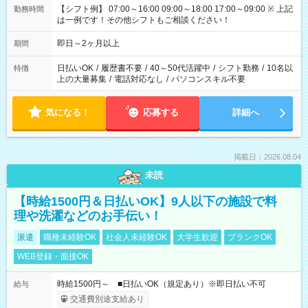
【シフト例】 07:00～16:00 09:00～18:00 17:00～09:00 ※ 上記
勤務時間
は一例です！その他シフトもご相談ください！
即日～2ヶ月以上
期間
日払いOK
/
履歴書不要
/
40～50代活躍中
/
シフト勤務
/
10名以
特徴
上の大量募集
/
電話対応なし
/
パソコンスキル不要
気になる！
応募する
詳細へ
掲載日：2026.08.04
未読
【時給1500円＆日払いOK】9人以下の施設で料
理や洗濯などのお手伝い！
派遣
職種未経験OK
社会人未経験OK
大学生歓迎
ブランクOK
WEB登録・面接OK
時給1500円～ ■日払いOK（規定あり）※即日払い不可
給与
交通費別途支給あり