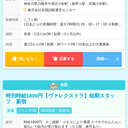
例】 ・河合塾模擬試験 8:30～17:30（休憩1時間） 時給1,300円
神奈川県川崎市中原区小杉町（最寄り駅：武蔵小杉駅）
×8時間＝日収10,400円＋交通費 ※当日の役割により時給＋100
円の場合あり ・国家試験 7:00～13:30（休憩なし） 時給1,300
株式会社全国試験運営センター
円（役割手当＋100円）×6時間＝日収8,400円＋交通費 【試用期
間】試用期間なし
シフト制
勤務時間
1日あたりの実働時間：最大7時間/日 09：00～17：00 ※勤務時
間は 試験により異なります。
単発・1日のみOK / 短期（1ヶ月以内）
期間
週1日からOK / 副業・WワークOK / 10名以上の大量募集
特徴
気になる！
応募する
詳細へ
未読
特別時給1800円【ヴァレクストラ】短期スタッ
フ 新宿
派遣
ブランクOK
WEB登録・面接OK
時給1800円 ※ご経験・スキルにより優遇 スマホでかんたんに
給与
前払いで給与が受け取れます（※上限、条件あり）