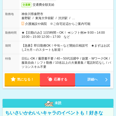
交通費全額支給
交通費
神奈川県秦野市
勤務地
秦野駅
/
東海大学前駅
/
渋沢駅
/
…
介護施設や病院 ※ご自宅近辺からご案内可能
★【日勤のみ】1日5時間～OK！ ≪シフト例≫ 9:00～14:00
勤務時間
10:00～15:00 12:00～17:00 など
【急募】即日勤務OK！中旬～など開始日相談可 ★まずはお試
期間
し2カ月～のスタートも歓迎！
日払いOK
/
履歴書不要
/
40～50代活躍中
/
副業・WワークOK
/
特徴
服装自由
/
シフト勤務
/
10名以上の大量募集
/
電話対応なし
/
パ
ソコンスキル不要
気になる！
応募する
詳細へ
未読
ちいさいかわいいキャラのイベントも！好きな