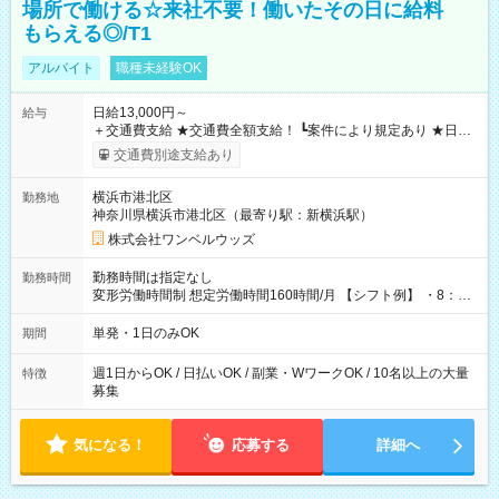
場所で働ける☆来社不要！働いたその日に給料
もらえる◎/T1
アルバイト
職種未経験OK
日給13,000円～
給与
＋交通費支給 ★交通費全額支給！ ┗案件により規定あり ★日払
いOK！（規定あり） ┗働いたその日に現金GET♪ お仕事後はコ
交通費別途支給あり
ンビニATMから 日払い分を引き落とせます！ 【試用期間】試
用期間なし
横浜市港北区
勤務地
神奈川県横浜市港北区（最寄り駅：新横浜駅）
株式会社ワンベルウッズ
勤務時間は指定なし
勤務時間
変形労働時間制 想定労働時間160時間/月 【シフト例】 ・8：00
～21：00
単発・1日のみOK
期間
週1日からOK / 日払いOK / 副業・WワークOK / 10名以上の大量
特徴
募集
気になる！
応募する
詳細へ