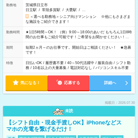
茨城県日立市
勤務地
日立駅
/
常陸多賀駅
/
大甕駅
/
…
＜選べる勤務地＞シニア向けマンション ※他にもさまざま
な施設をご紹介できます！
★1日5時間～OK！ （例）9:00～18:00のあいだ もちろん1日8時
勤務時間
間のお仕事もご紹介可能です！ご希望をお聞かせください！★
家庭の都合でお休みが必要な場合も遠慮なくご相談ください。
※週最低15時間以上の勤務が必要です
短期2ヵ月～のお仕事です。開始日はご相談ください！ ★急募
期間
です！
日払いOK
/
履歴書不要
/
40～50代活躍中
/
服装自由
/
シフト勤
特徴
務
/
10名以上の大量募集
/
電話対応なし
/
パソコンスキル不要
気になる！
応募する
詳細へ
掲載日：2026.07.30
未読
【シフト自由・現金手渡しOK】iPhoneなどス
マホの充電を繋げるだけ！