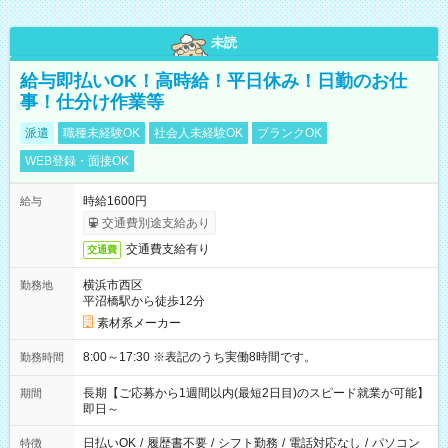
未読
給与即払いOK！高時給！平日休み！日勤のお仕
事！仕分け作業等
派遣
職種未経験OK
社会人未経験OK
ブランクOK
WEB登録・面接OK
時給1600円
給与
交通費別途支給あり
交通費支給有り
交通費
横浜市西区
勤務地
平沼橋駅から徒歩12分
素材系メーカー
8:00～17:30 ※表記のうち実働8時間です。
勤務時間
長期【ご応募から1週間以内(最短2日目)のスピード就業が可能】
期間
即日～
日払いOK
/
履歴書不要
/
シフト勤務
/
電話対応なし
/
パソコン
特徴