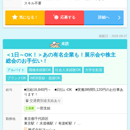
スキル不要
気になる！
応募する
詳細へ
掲載日：2026.08.07
未読
＜1日～OK！＞あの有名企業も！展示会や株主
総会のお手伝い！
アルバイト
職種未経験OK
社会人未経験OK
大学生歓迎
ブランクOK
WEB登録・面接OK
■日給16,840円～ ■日払いOK ■実働3時間5,120円のお仕事あ
給与
ります！
交通費別途支給あり
一部支給
交通費
東京都千代田区
勤務地
東京駅
/
水道橋駅
/
有楽町駅
/
…
株式会社マッシュ