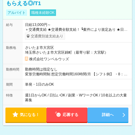
もらえる◎/T1
アルバイト
職種未経験OK
日給13,000円～
給与
＋交通費支給 ★交通費全額支給！ ┗案件により規定あり ★日払
いOK！（規定あり） ┗働いたその日に現金GET♪ お仕事後はコ
交通費別途支給あり
ンビニATMから 日払い分を引き落とせます！ 【試用期間】試
用期間なし
さいたま市大宮区
勤務地
埼玉県さいたま市大宮区錦町（最寄り駅：大宮駅）
株式会社ワンベルウッズ
勤務時間は指定なし
勤務時間
変形労働時間制 想定労働時間160時間/月 【シフト例】 ・8：00
～21：00
単発・1日のみOK
期間
週1日からOK / 日払いOK / 副業・WワークOK / 10名以上の大量
特徴
募集
気になる！
応募する
詳細へ