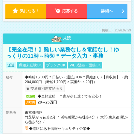
気になる！
応募する
詳細へ
掲載日：2026.07.29
未読
【完全在宅！】難しい業務なし＆電話なし！ゆ
っくりの11時～時短＊データ入力・事務
派遣
職種未経験OK
ブランクOK
WEB登録・面接OK
◆時給1,700円＊日払い・週払いOK＊昇給あり♪【月収例】 ・約
給与
204,000円 （時給1,700円 × 実働6h × 20日）
交通費別途支給あり
◆全額支給 ＊家が少し遠くても安心！
交通費
20～25万円
月収例
東京都港区
勤務地
竹芝駅から徒歩2分
/
浜松町駅から徒歩4分
/
大門(東京都)駅か
ら徒歩5分
/
…
◆港区にある情報セキュリティ企業◆