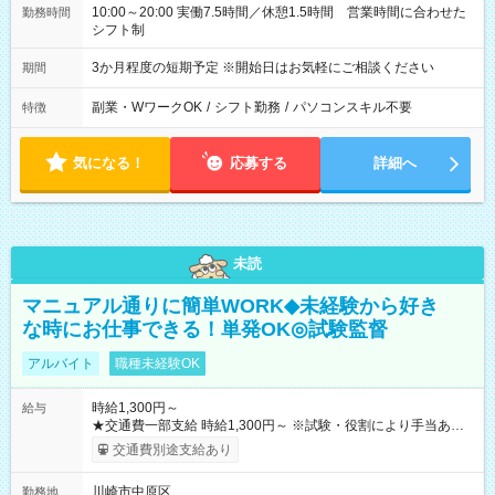
10:00～20:00 実働7.5時間／休憩1.5時間 営業時間に合わせた
勤務時間
シフト制
3か月程度の短期予定 ※開始日はお気軽にご相談ください
期間
副業・WワークOK
/
シフト勤務
/
パソコンスキル不要
特徴
気になる！
応募する
詳細へ
未読
マニュアル通りに簡単WORK◆未経験から好き
な時にお仕事できる！単発OK◎試験監督
アルバイト
職種未経験OK
時給1,300円～
給与
★交通費一部支給 時給1,300円～ ※試験・役割により手当あり
※勤務回数により昇給あり 【即給（前払い）オプションあ
交通費別途支給あり
り！】 希望される場合、勤務から1週間ほどで給与の一部を受け
取れます。 ※手数料418円がかかります。 【過去試験日の収入
川崎市中原区
勤務地