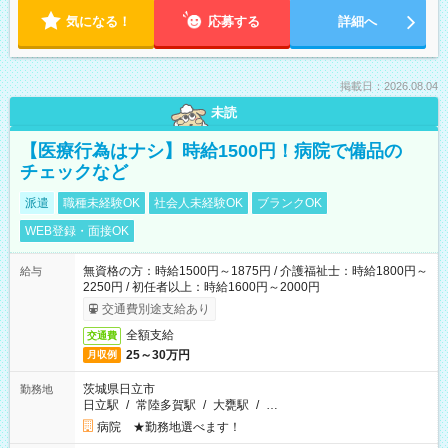
気になる！
応募する
詳細へ
掲載日：2026.08.04
未読
【医療行為はナシ】時給1500円！病院で備品の
チェックなど
派遣
職種未経験OK
社会人未経験OK
ブランクOK
WEB登録・面接OK
無資格の方：時給1500円～1875円 / 介護福祉士：時給1800円～
給与
2250円 / 初任者以上：時給1600円～2000円
交通費別途支給あり
全額支給
交通費
25～30万円
月収例
茨城県日立市
勤務地
日立駅
/
常陸多賀駅
/
大甕駅
/
…
病院 ★勤務地選べます！