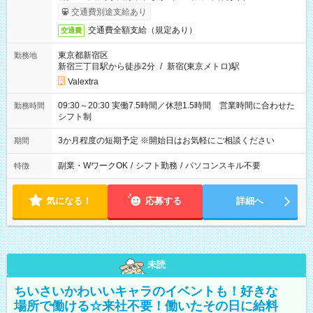
交通費別途支給あり
交通費全額支給（規定あり）
交通費
東京都新宿区
勤務地
新宿三丁目駅から徒歩2分
/
新宿(東京メトロ)駅
Valextra
09:30～20:30 実働7.5時間／休憩1.5時間 営業時間に合わせた
勤務時間
シフト制
3か月程度の短期予定 ※開始日はお気軽にご相談ください
期間
副業・WワークOK
/
シフト勤務
/
パソコンスキル不要
特徴
気になる！
応募する
詳細へ
未読
ちいさいかわいいキャラのイベントも！好きな
場所で働ける☆来社不要！働いたその日に給料