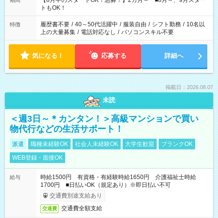
【8月中のスタートOK！急募！】2カ月～ ■8月～、9月スター
期間
ね。 ※Wワーク希望の方へ 今ご覧のお仕事で希望する勤務時間
トもOK！
と、もう1つのお仕事の勤務時間。 合計で週40時間を超える場
合は応募できません。
履歴書不要
/
40～50代活躍中
/
服装自由
/
シフト勤務
/
10名以
特徴
上の大量募集
/
電話対応なし
/
パソコンスキル不要
気になる！
応募する
詳細へ
掲載日：2026.08.07
未読
＜週3日～＊カンタン！＞高級マンションで買い
物代行などの生活サポート！
派遣
職種未経験OK
社会人未経験OK
大学生歓迎
ブランクOK
WEB登録・面接OK
時給1500円 有資格・有経験時給1650円 介護福祉士時給
給与
1700円 ■日払いOK（規定あり）※即日払い不可
交通費別途支給あり
交通費全額支給
交通費