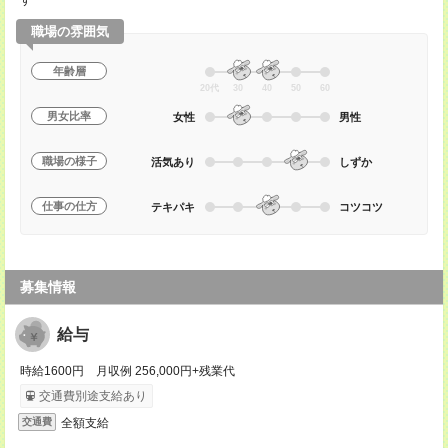
す
職場の雰囲気
年齢層
20代
30
40
50
60
男女比率
女性
男性
職場の様子
活気あり
しずか
仕事の仕方
テキパキ
コツコツ
募集情報
給与
時給1600円 月収例 256,000円+残業代
交通費別途支給あり
全額支給
交通費