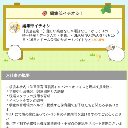
編集部イチオシ
【完全在宅！】難しい業務なし＆電話なし！ゆっくりの11
時～時短＊データ入力・事務、＜SEKAI NO OWARI＊8月15
日・16日＞ドーム公演のサポートバイトなど
(8/7UP!)
お仕事の概要
～横浜本社内（学童保育 運営部）のバックオフィスと現場支援業務～
＊学校や行政機関、関連団体との調整
＊現場スタッフの採用や育成
＊イベント企業との調整
＊学童保育現場のヘルプ（提携する保育園でお子様たちと関わる事ありま
す）
※OJTにて隣の席に座って2～3ヶ月の研修期間を設けますのでご安心くださ
い
※バディ制で研修後も都度業務進捗・不安点の確認等サポート体制ございま