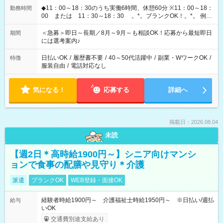
◆11：00～18：30のうち実働6時間、休憩60分 ※11：00～18：
勤務時間
00 または 11：30～18：30 。*。ブランクOK！。*。 例え
ば前職が、 在宅/財団法人/事務/コールセンター/受付/販売/カフェ
スタッフ スイーツ販売/ホテルフロント/化粧品販売/など 様々な
＜急募＞即日～長期／8月～9月～も相談OK！応募から最短即日
期間
業界から入社して活躍されています♪
には選考案内♪
日払いOK
/
履歴書不要
/
40～50代活躍中
/
副業・WワークOK
/
特徴
服装自由
/
電話対応なし
気になる！
応募する
詳細へ
掲載日：2026.08.04
未読
【週2日＊高時給1900円～】シニア向けマンシ
ョンで食事の配膳や見守り＊介護
派遣
ブランクOK
WEB登録・面接OK
経験者時給1900円～ 介護福祉士時給1950円～ ※日払い/週払
給与
いOK
交通費別途支給あり