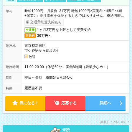
時給1900円 月収例 31万円 時給1900円×実働8h×週5日×4週
給与
+残業5h ※月収例を保証するものではありません。※給与即受
取りサービス利用可（利用条件有）
交通費別途支給あり
1ヶ月3万円を上限として実費支給
交通費
30万円～
月収例
東京都新宿区
勤務地
市ケ谷駅から徒歩3分
放送
11:00-20:00（休憩60分）実働8時間（残業少なめ！）
勤務時間
即日～長期 ※開始日相談OK
期間
履歴書不要
特徴
気になる！
応募する
詳細へ
掲載日：2026.08.07
未読