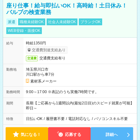
座り仕事！給与即払いOK！高時給！土日休み！
バルブの検査業務
派遣
職種未経験OK
社会人未経験OK
ブランクOK
WEB登録・面接OK
時給1350円
給与
交通費別途支給あり
交通費支給有り
交通費
埼玉県川口市
勤務地
川口駅から車7分
素材系メーカー
9:00～17:00 ※表記のうち実働7時間です。
勤務時間
長期【ご応募から1週間以内(最短2日目)のスピード就業が可能】
期間
即日～
日払いOK
/
履歴書不要
/
電話対応なし
/
パソコンスキル不要
特徴
気になる！
応募する
詳細へ