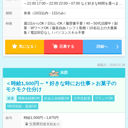
～21:00 17:00～22:00 22:00～07:00 など好きな時間を選べま
す！
単発（10日以内・1日のみ）
期間
週1日からOK
/
日払いOK
/
履歴書不要
/
40～50代活躍中
/
副
特徴
業・WワークOK
/
服装自由
/
シフト勤務
/
10名以上の大量募
集
/
電話対応なし
/
パソコンスキル不要
気になる！
応募する
詳細へ
掲載日：2026.07.28
未読
＜時給1,500円～＊好きな時にお仕事＞お菓子の
モクモク仕分け
派遣
職種未経験OK
社会人未経験OK
大学生歓迎
ブランクOK
WEB登録・面接OK
時給1,500円～1,875円
給与
交通費別途支給あり