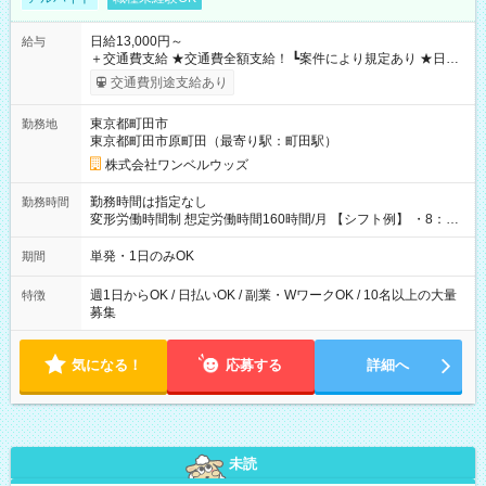
日給13,000円～
給与
＋交通費支給 ★交通費全額支給！ ┗案件により規定あり ★日払
いOK！（規定あり） ┗働いたその日に現金GET♪ お仕事後はコ
交通費別途支給あり
ンビニATMから 日払い分を引き落とせます！ 【試用期間】試
用期間なし
東京都町田市
勤務地
東京都町田市原町田（最寄り駅：町田駅）
株式会社ワンベルウッズ
勤務時間は指定なし
勤務時間
変形労働時間制 想定労働時間160時間/月 【シフト例】 ・8：00
～21：00
単発・1日のみOK
期間
週1日からOK / 日払いOK / 副業・WワークOK / 10名以上の大量
特徴
募集
気になる！
応募する
詳細へ
未読