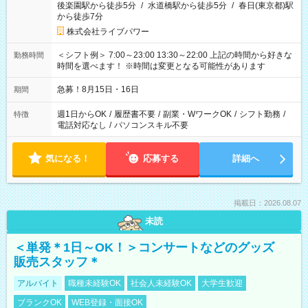
後楽園駅から徒歩5分
/
水道橋駅から徒歩5分
/
春日(東京都)駅
から徒歩7分
株式会社ライブパワー
＜シフト例＞ 7:00～23:00 13:30～22:00 上記の時間から好きな
勤務時間
時間を選べます！ ※時間は変更となる可能性があります
急募！8月15日・16日
期間
週1日からOK
/
履歴書不要
/
副業・WワークOK
/
シフト勤務
/
特徴
電話対応なし
/
パソコンスキル不要
気になる！
応募する
詳細へ
掲載日：2026.08.07
未読
＜単発＊1日～OK！＞コンサートなどのグッズ
販売スタッフ＊
アルバイト
職種未経験OK
社会人未経験OK
大学生歓迎
ブランクOK
WEB登録・面接OK