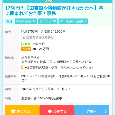
1750円＊【図書館や博物館が好きなかたへ】本
に囲まれてお仕事＊事務
派遣
職種未経験OK
ブランクOK
WEB登録・面接OK
時給1750円 月収例 245,000円
給与
交通費別途支給あり
全額支給
交通費
20～25万円
月収例
埼玉県所沢市
勤務地
東所沢駅から徒歩10分
/
所沢駅から民間バス12分
■文芸資料の収集・保存・展示をおこなっています
09:00～17:00(実働7時間 休憩1時間) ※10時～18時もご相談OK
勤務時間
です！
2026年09月上旬～長期 ※9月～！
期間
履歴書不要
/
40～50代活躍中
特徴
気になる！
応募する
詳細へ