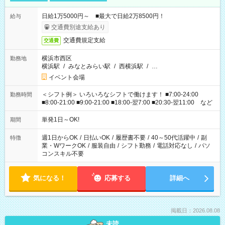
日給1万5000円～ ■最大で日給2万8500円！
給与
交通費別途支給あり
交通費規定支給
交通費
横浜市西区
勤務地
横浜駅
/
みなとみらい駅
/
西横浜駅
/
…
イベント会場
＜シフト例＞ いろいろなシフトで働けます！ ■7:00-24:00
勤務時間
■8:00-21:00 ■9:00-21:00 ■18:00-翌7:00 ■20:30-翌11:00 など
単発1日～OK!
期間
週1日からOK
/
日払いOK
/
履歴書不要
/
40～50代活躍中
/
副
特徴
業・WワークOK
/
服装自由
/
シフト勤務
/
電話対応なし
/
パソ
コンスキル不要
気になる！
応募する
詳細へ
掲載日：2026.08.08
未読