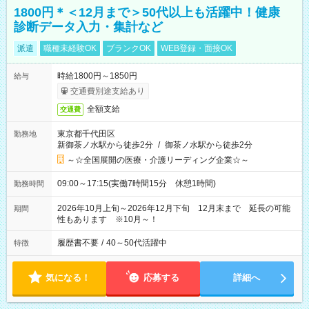
1800円＊＜12月まで＞50代以上も活躍中！健康
診断データ入力・集計など
派遣
職種未経験OK
ブランクOK
WEB登録・面接OK
時給1800円～1850円
給与
交通費別途支給あり
全額支給
交通費
東京都千代田区
勤務地
新御茶ノ水駅から徒歩2分
/
御茶ノ水駅から徒歩2分
～☆全国展開の医療・介護リーディング企業☆～
09:00～17:15(実働7時間15分 休憩1時間)
勤務時間
2026年10月上旬～2026年12月下旬 12月末まで 延長の可能
期間
性もあります ※10月～！
履歴書不要
/
40～50代活躍中
特徴
気になる！
応募する
詳細へ