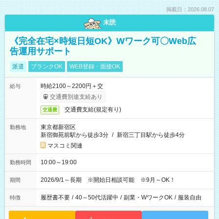
掲載日：2026.08.07
未読
《完全在宅×時短日短OK》Wワーク可〇Web広
告運用サポート
派遣
ブランクOK
WEB登録・面接OK
時給2100～2200円＋交
給与
交通費別途支給あり
交通費支給(規定有り)
交通費
東京都新宿区
勤務地
新宿御苑前駅から徒歩3分
/
新宿三丁目駅から徒歩4分
マスコミ関連
10:00～19:00
勤務時間
2026/9/1～長期 ※開始日相談可能 ※9月～OK！
期間
履歴書不要
/
40～50代活躍中
/
副業・WワークOK
/
服装自由
特徴