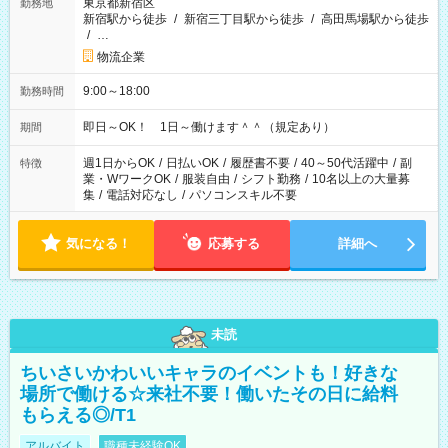
東京都新宿区
勤務地
新宿駅から徒歩
/
新宿三丁目駅から徒歩
/
高田馬場駅から徒歩
/
…
物流企業
9:00～18:00
勤務時間
即日～OK！ 1日～働けます＾＾（規定あり）
期間
週1日からOK
/
日払いOK
/
履歴書不要
/
40～50代活躍中
/
副
特徴
業・WワークOK
/
服装自由
/
シフト勤務
/
10名以上の大量募
集
/
電話対応なし
/
パソコンスキル不要
気になる！
応募する
詳細へ
未読
ちいさいかわいいキャラのイベントも！好きな
場所で働ける☆来社不要！働いたその日に給料
もらえる◎/T1
アルバイト
職種未経験OK