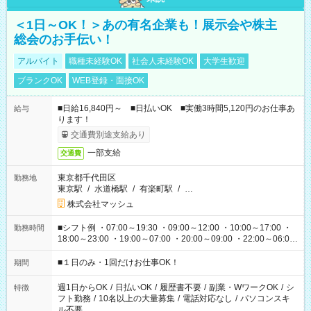
＜1日～OK！＞あの有名企業も！展示会や株主
総会のお手伝い！
アルバイト
職種未経験OK
社会人未経験OK
大学生歓迎
ブランクOK
WEB登録・面接OK
■日給16,840円～ ■日払いOK ■実働3時間5,120円のお仕事あ
給与
ります！
交通費別途支給あり
一部支給
交通費
東京都千代田区
勤務地
東京駅
/
水道橋駅
/
有楽町駅
/
…
株式会社マッシュ
■シフト例 ・07:00～19:30 ・09:00～12:00 ・10:00～17:00 ・
勤務時間
18:00～23:00 ・19:00～07:00 ・20:00～09:00 ・22:00～06:00
etc ★最短で3時間で5,120円のお仕事から 15時間で2万円近く稼
げるお仕事も！ ご希望のお時間に合わせてご紹介！ ※シフトは
■１日のみ・1回だけお仕事OK！
期間
現場によって異なります。 ※勿論、休憩時間はあるのでご安心
ください！
週1日からOK
/
日払いOK
/
履歴書不要
/
副業・WワークOK
/
シ
特徴
フト勤務
/
10名以上の大量募集
/
電話対応なし
/
パソコンスキ
ル不要