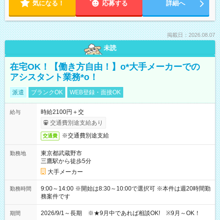
気になる！
応募する
詳細へ
掲載日：2026.08.07
未読
在宅OK！【働き方自由！】o*大手メーカーでの
アシスタント業務*o！
派遣
ブランクOK
WEB登録・面接OK
時給2100円＋交
給与
交通費別途支給あり
※交通費別途支給
交通費
東京都武蔵野市
勤務地
三鷹駅から徒歩5分
大手メーカー
9:00～14:00 ※開始は8:30～10:00で選択可 ※本件は週20時間勤
勤務時間
務案件です
2026/9/1～長期 ※★9月中であれば相談OK! ※9月～OK！
期間