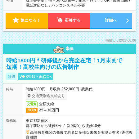
履歴書不要
/
40～50代活躍中
/
副業・WワークOK
/
服装自由
/
特徴
電話対応なし
/
パソコンスキル不要
気になる！
応募する
詳細へ
掲載日：2026.08.06
未読
時給1800円＊研修後から完全在宅！1月末まで
短期！高校生向けの広告制作
派遣
WEB登録・面接OK
時給1800円 月収例 252,000円+残業代
給与
交通費別途支給あり
全額支給
交通費
25～30万円
月収例
東京都新宿区
勤務地
都庁前駅から徒歩3分
/
新宿駅から徒歩10分
高等教育機関の発展で若者に多様な未来を実現☆有名♪通信教
育機関