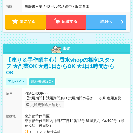
履歴書不要
/
40～50代活躍中
/
服装自由
特徴
気になる！
応募する
詳細へ
未読
【座り＆手作業中心】香水shopの梱包スタッ
フ ★副業OK ★週1日からOK ★1日1時間から
OK
アルバイト
職種未経験OK
時給1,400円～
給与
【試用期間】試用期間あり 試用期間の長さ：1ヶ月 雇用形態、
給与は本採用時と同じです。
交通費別途支給あり
東京都千代田区
勤務地
東京都千代田区内神田2丁目14番12号 星屋第六ビル402号（最
寄り駅：神田駅）
Ａｌｌｅｙ株式会社