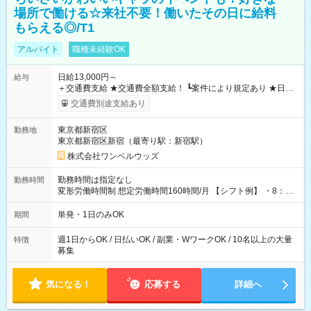
場所で働ける☆来社不要！働いたその日に給料
もらえる◎/T1
アルバイト
職種未経験OK
日給13,000円～
給与
＋交通費支給 ★交通費全額支給！ ┗案件により規定あり ★日払
いOK！（規定あり） ┗働いたその日に現金GET♪ お仕事後はコ
交通費別途支給あり
ンビニATMから 日払い分を引き落とせます！ 【試用期間】試
用期間なし
東京都新宿区
勤務地
東京都新宿区新宿（最寄り駅：新宿駅）
株式会社ワンベルウッズ
勤務時間は指定なし
勤務時間
変形労働時間制 想定労働時間160時間/月 【シフト例】 ・8：00
～21：00
単発・1日のみOK
期間
週1日からOK / 日払いOK / 副業・WワークOK / 10名以上の大量
特徴
募集
気になる！
応募する
詳細へ