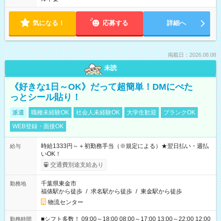
気になる！
応募する
詳細へ
掲載日：2026.08.08
未読
《好きな1日～OK》だって超簡単！DMにぺた
っとシール貼り！
派遣
職種未経験OK
社会人未経験OK
大学生歓迎
ブランクOK
WEB登録・面接OK
時給1333円～＋初勤務手当（※規定による）★翌日払い・週払
給与
いOK！
交通費別途支給あり
千葉県東金市
勤務地
福俵駅から徒歩
/
求名駅から徒歩
/
東金駅から徒歩
物流センター
■シフト多数！ 09:00～18:00 08:00～17:00 13:00～22:00 12:00
勤務時間