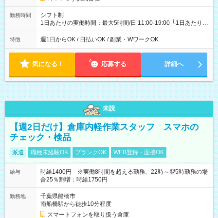
シフト制
勤務時間
1日あたりの実働時間：最大5時間/日 11:00-19:00 └1日あたりの
実働時間：1-5時間 └上記の時間帯内であれば、いつでも勤務可
能！ └平日・土曜日の中で、お好きな曜日でご勤務いただけま
週1日からOK / 日払いOK / 副業・WワークOK
特徴
す！ 【シフト例】 ・11:00～14:00 ・16:30～19:00 ・13:00～
18:00 などのように、自由な働き方が可能なお仕事です！
気になる！
応募する
詳細へ
未読
【週2日だけ】倉庫内軽作業スタッフ スマホの
チェック・検品
派遣
職種未経験OK
ブランクOK
WEB登録・面接OK
時給1400円 ※実働8時間を超える勤務、22時～翌5時勤務の場
給与
合25％割増：時給1750円
千葉県船橋市
勤務地
南船橋駅から徒歩10分程度
スマートフォンを取り扱う倉庫