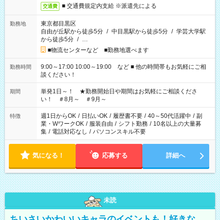
■ 交通費規定内支給 ※派遣先による
交通費
東京都目黒区
勤務地
自由が丘駅から徒歩5分
/
中目黒駅から徒歩5分
/
学芸大学駅
から徒歩5分
/
…
■物流センターなど ■勤務地選べます
9:00～17:00 10:00～19:00 など ■ 他の時間帯もお気軽にご相
勤務時間
談ください！
単発1日～！ ★勤務開始日や期間はお気軽にご相談くださ
期間
い！ ＃8月～ ＃9月～
週1日からOK
/
日払いOK
/
履歴書不要
/
40～50代活躍中
/
副
特徴
業・WワークOK
/
服装自由
/
シフト勤務
/
10名以上の大量募
集
/
電話対応なし
/
パソコンスキル不要
気になる！
応募する
詳細へ
未読
ちいさいかわいいキャラのイベントも！好きな