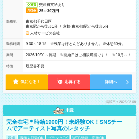
交通費支給あり
交通費
25～30万円
月収例
東京都千代田区
勤務地
東京駅から徒歩1分
/
京橋(東京都)駅から徒歩5分
人材サービス会社
9:30～18:15 ※残業はほとんどありません。※休憩60分。
勤務時間
2026/10/01～長期 ※開始日はご相談可能です！ ※10月～！
期間
履歴書不要
特徴
気になる！
応募する
詳細へ
掲載日：2026.08.09
未読
完全在宅＊時給1900円！未経験OK！SNSチー
ムでアーティスト写真のレタッチ
派遣
職種未経験OK
ブランクOK
WEB登録・面接OK