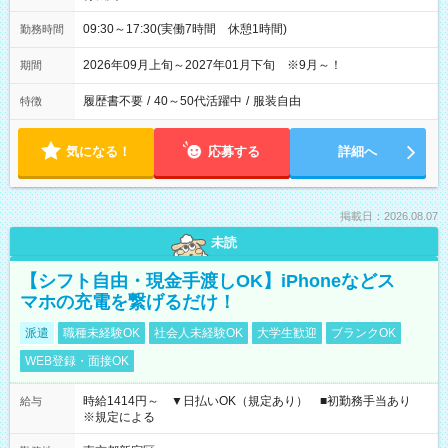
09:30～17:30(実働7時間 休憩1時間)
勤務時間
2026年09月上旬～2027年01月下旬 ※9月～！
期間
履歴書不要
/
40～50代活躍中
/
服装自由
特徴
気になる！
応募する
詳細へ
掲載日：2026.08.07
未読
【シフト自由・現金手渡しOK】iPhoneなどス
マホの充電を繋げるだけ！
派遣
職種未経験OK
社会人未経験OK
大学生歓迎
ブランクOK
WEB登録・面接OK
時給1414円～ ▼日払いOK（規定あり） ■初勤務手当あり
給与
※規定による