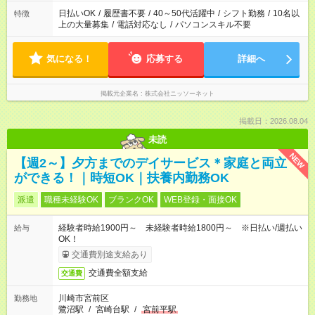
日払いOK
/
履歴書不要
/
40～50代活躍中
/
シフト勤務
/
10名以
特徴
上の大量募集
/
電話対応なし
/
パソコンスキル不要
気になる！
応募する
詳細へ
掲載元企業名
株式会社ニッソーネット
掲載日：2026.08.04
未読
NEW
【週2～】夕方までのデイサービス＊家庭と両立
ができる！｜時短OK｜扶養内勤務OK
派遣
職種未経験OK
ブランクOK
WEB登録・面接OK
経験者時給1900円～ 未経験者時給1800円～ ※日払い/週払い
給与
OK！
交通費別途支給あり
交通費全額支給
交通費
川崎市宮前区
勤務地
鷺沼駅
/
宮崎台駅
/
宮前平駅