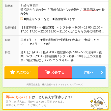
川崎市宮前区
勤務地
鷺沼駅から徒歩5分
/
宮崎台駅から徒歩5分
/
宮前平駅
から徒
歩5分
■物流センターなど ■勤務地選べます
【1日3時間～も相談OK!】 ＜シフト例＞ 9:00～12:00 12:00～
勤務時間
17:00 17:00～22:00 18:00～21:00 など こちら以外の時間帯も
お気軽にご相談ください！
単発1日～！ ★勤務開始日や期間はお気軽にご相談くださ
期間
い！ ＃8月～ ＃9月～
週1日からOK
/
日払いOK
/
履歴書不要
/
40～50代活躍中
/
副
特徴
業・WワークOK
/
服装自由
/
シフト勤務
/
10名以上の大量募
集
/
電話対応なし
/
パソコンスキル不要
気になる！
応募する
詳細へ
掲載元企業名
株式会社バイトレ（キャムコムグループ）
興味のあるバイト
は、とりあえず保存しよう♪
保存した求人は、後からまとめて応募できるよ。
企業からアプローチが届くことも！