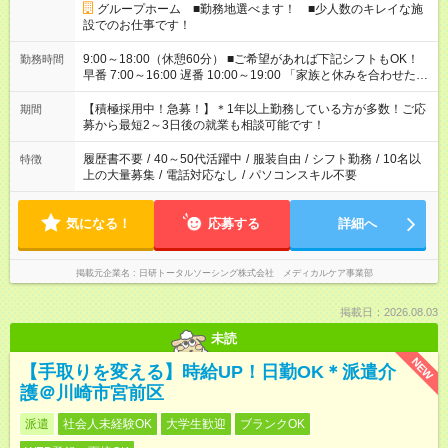
グループホーム ■勤務地選べます！ ■少人数のキレイな施
設でのお仕事です！
9:00～18:00（休憩60分） ■ご希望があれば下記シフトもOK！
勤務時間
早番 7:00～16:00 遅番 10:00～19:00 「家族と休みを合わせた
い」 「余裕を持って夕飯の準備がしたい」 「できれば残業はし
たくない」 など、ご希望を教えてくださいね。 ※Wワーク希望
【積極採用中！急募！】＊1年以上勤務している方が多数！ご応
期間
の方へ 今ご覧のお仕事で希望する勤務時間と、もう1つのお仕事
募から最短2～3日後の就業も相談可能です！
の勤務時間。 合計で週40時間を超える場合は応募できません。
履歴書不要
/
40～50代活躍中
/
服装自由
/
シフト勤務
/
10名以
特徴
上の大量募集
/
電話対応なし
/
パソコンスキル不要
気になる！
応募する
詳細へ
掲載元企業名
日研トータルソーシング株式会社 メディカルケア事業部
掲載日：2026.08.03
未読
NEW
【手取りを変える】時給UP！日勤OK＊派遣介
護＠川崎市宮前区
派遣
社会人未経験OK
大学生歓迎
ブランクOK