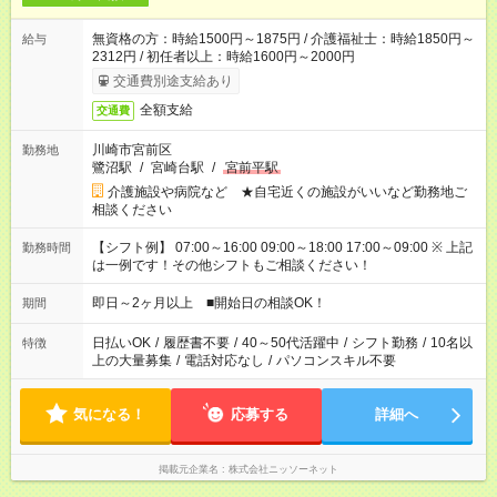
無資格の方：時給1500円～1875円 / 介護福祉士：時給1850円～
給与
2312円 / 初任者以上：時給1600円～2000円
交通費別途支給あり
全額支給
交通費
川崎市宮前区
勤務地
鷺沼駅
/
宮崎台駅
/
宮前平駅
介護施設や病院など ★自宅近くの施設がいいなど勤務地ご
相談ください
【シフト例】 07:00～16:00 09:00～18:00 17:00～09:00 ※ 上記
勤務時間
は一例です！その他シフトもご相談ください！
即日～2ヶ月以上 ■開始日の相談OK！
期間
日払いOK
/
履歴書不要
/
40～50代活躍中
/
シフト勤務
/
10名以
特徴
上の大量募集
/
電話対応なし
/
パソコンスキル不要
気になる！
応募する
詳細へ
掲載元企業名
株式会社ニッソーネット