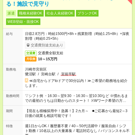
る！施設で見守り
派遣
職種未経験OK
社会人未経験OK
ブランクOK
WEB登録・面接OK
日収2.8万円：時給1500円×8h＋残業割増（時給1.25×8h）+深夜
給与
割増（時給0.25×5h）
交通費別途支給あり
交通費全額支給
交通費
10～15万円
月収例
川崎市宮前区
勤務地
鷺沼駅
/
宮崎台駅
/
宮前平駅
≪自宅からドアtoドアで30分以内！≫ご希望の勤務地を紹介
します。
▽シフト例 ・16:30～翌9:30 ・16:30～翌10:30など ※慣れるま
勤務時間
での最初のうちは日勤からのスタート！ ※Wワーク希望の方へ
今ご覧のお仕事で希望する勤務時間と、もう1つのお仕事の勤務
時間。 合計で週40時間を超える場合は応募できません。
【現在も積極採用中！急募！】2カ月～ ■ご応募から最短2～3
期間
日後の就業も相談可能です！
週1日からOK
/
履歴書不要
/
40～50代活躍中
/
服装自由
/
シフ
特徴
ト勤務
/
10名以上の大量募集
/
電話対応なし
/
パソコンスキル不