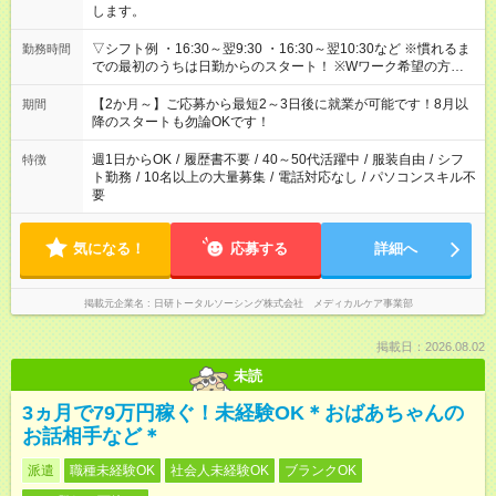
します。
▽シフト例 ・16:30～翌9:30 ・16:30～翌10:30など ※慣れるま
勤務時間
での最初のうちは日勤からのスタート！ ※Wワーク希望の方へ
今ご覧のお仕事で希望する勤務時間と、もう1つのお仕事の勤務
時間。 合計で週40時間を超える場合は応募できません。
【2か月～】ご応募から最短2～3日後に就業が可能です！8月以
期間
降のスタートも勿論OKです！
週1日からOK
/
履歴書不要
/
40～50代活躍中
/
服装自由
/
シフ
特徴
ト勤務
/
10名以上の大量募集
/
電話対応なし
/
パソコンスキル不
要
気になる！
応募する
詳細へ
掲載元企業名
日研トータルソーシング株式会社 メディカルケア事業部
掲載日：2026.08.02
未読
3ヵ月で79万円稼ぐ！未経験OK＊おばあちゃんの
お話相手など＊
派遣
職種未経験OK
社会人未経験OK
ブランクOK