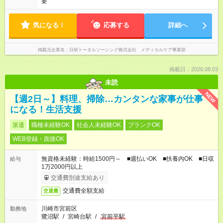
要
気になる！
応募する
詳細へ
掲載元企業名
日研トータルソーシング株式会社 メディカルケア事業部
掲載日：2026.08.03
未読
NEW
【週2日～】料理、掃除…カンタンな家事が仕事
になる！生活支援
派遣
職種未経験OK
社会人未経験OK
ブランクOK
WEB登録・面接OK
無資格未経験：時給1500円～ ■週払いOK ■扶養内OK ■日収
給与
1万2000円以上
交通費別途支給あり
交通費全額支給
交通費
川崎市宮前区
勤務地
鷺沼駅
/
宮崎台駅
/
宮前平駅