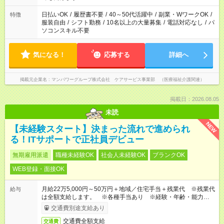
短時間・短期間の就業はご案内が難しい場合があります
日払いOK
/
履歴書不要
/
40～50代活躍中
/
副業・WワークOK
/
特徴
服装自由
/
シフト勤務
/
10名以上の大量募集
/
電話対応なし
/
パ
ソコンスキル不要
気になる！
応募する
詳細へ
掲載元企業名
マンパワーグループ株式会社 ケアサービス事業部 （医療福祉介護関連）
掲載日：2026.08.05
未読
NEW
【未経験スタート】決まった流れで進められ
る！ITサポートで正社員デビュー
無期雇用派遣
職種未経験OK
社会人未経験OK
ブランクOK
WEB登録・面接OK
月給22万5,000円～50万円＋地域／住宅手当＋残業代 ※残業代
給与
は全額支給します。 ※各種手当あり ※経験・年齢・能力等を
考慮して加給・優遇します。
交通費別途支給あり
交通費全額支給
交通費