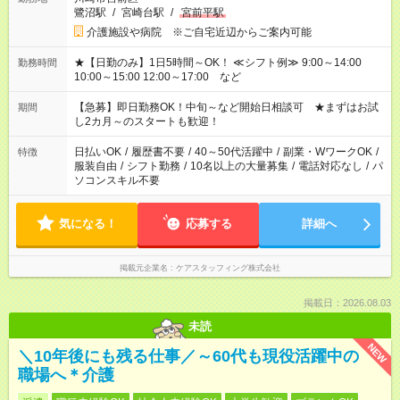
鷺沼駅
/
宮崎台駅
/
宮前平駅
介護施設や病院 ※ご自宅近辺からご案内可能
★【日勤のみ】1日5時間～OK！ ≪シフト例≫ 9:00～14:00
勤務時間
10:00～15:00 12:00～17:00 など
【急募】即日勤務OK！中旬～など開始日相談可 ★まずはお試
期間
し2カ月～のスタートも歓迎！
日払いOK
/
履歴書不要
/
40～50代活躍中
/
副業・WワークOK
/
特徴
服装自由
/
シフト勤務
/
10名以上の大量募集
/
電話対応なし
/
パ
ソコンスキル不要
気になる！
応募する
詳細へ
掲載元企業名
ケアスタッフィング株式会社
掲載日：2026.08.03
未読
NEW
＼10年後にも残る仕事／～60代も現役活躍中の
職場へ＊介護