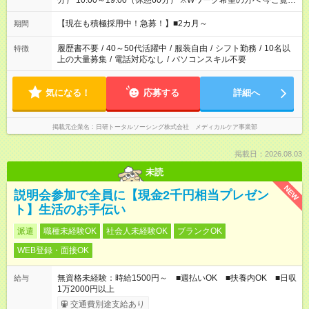
分） 10:00～19:00（休憩60分） ※Wワーク希望の方へ 今ご覧の
お仕事で希望する勤務時間と、もう1つのお仕事の勤務時間の合
計が 週40時間を超えなければOKです。
【現在も積極採用中！急募！】■2カ月～
期間
履歴書不要
/
40～50代活躍中
/
服装自由
/
シフト勤務
/
10名以
特徴
上の大量募集
/
電話対応なし
/
パソコンスキル不要
気になる！
応募する
詳細へ
掲載元企業名
日研トータルソーシング株式会社 メディカルケア事業部
掲載日：2026.08.03
未読
NEW
説明会参加で全員に【現金2千円相当プレゼン
ト】生活のお手伝い
派遣
職種未経験OK
社会人未経験OK
ブランクOK
WEB登録・面接OK
無資格未経験：時給1500円～ ■週払いOK ■扶養内OK ■日収
給与
1万2000円以上
交通費別途支給あり