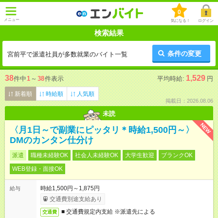
0
メニュー
気になる！
ログイン
検索結果
条件の変更
宮前平で派遣社員が多数就業のバイト一覧
38
1,529
件中
1
～
38
件表示
平均時給:
円
新着順
時給順
人気順
掲載日：2026.08.06
未読
NEW
〈月1日～で副業にピッタリ＊時給1,500円～〉
DMのカンタン仕分け
派遣
職種未経験OK
社会人未経験OK
大学生歓迎
ブランクOK
WEB登録・面接OK
時給1,500円～1,875円
給与
交通費別途支給あり
■ 交通費規定内支給 ※派遣先による
交通費