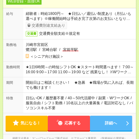
WEB登録・面接OK
経験者：時給1800円～ ★日払い／週払い制度あり（月払いも
給与
選べます）※稼働開始時は手続き完了次第のお支払いとなりま
す。
交通費別途支給あり
交通費全額支給※規定有
交通費
川崎市宮前区
勤務地
鷺沼駅
/
宮崎台駅
/
宮前平駅
＜シニア向け施設＞
★1日6時間～の時短シフトOK ★スタート時間選べます！ 7:00～
勤務時間
16:00 9:00～17:00 11:00～19:00 など 残業なし！ ※Wワークの
場合、他のお仕事と合わせ週40時間超の就業はご案内できませ
ん ※法令に基づき、週20時間以上勤務は社会保険への加入対象
開始日はご相談ください！ ★急募 ★職場が気に入れば、長期
期間
となります ※労働者派遣法（日雇い派遣の原則禁止）により、
でも働けます！
短時間・短期間の就業はご案内が難しい場合があります
日払いOK
/
履歴書不要
/
40～50代活躍中
/
副業・WワークOK
/
特徴
服装自由
/
シフト勤務
/
10名以上の大量募集
/
電話対応なし
/
パ
ソコンスキル不要
気になる！
応募する
詳細へ
掲載元企業名
マンパワーグループ株式会社 ケアサービス事業部 （医療福祉介護関連）