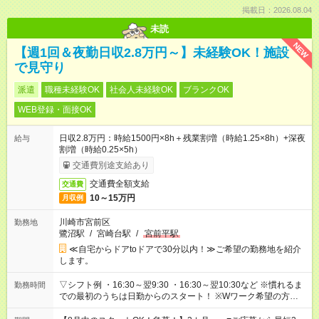
掲載日：2026.08.04
未読
NEW
【週1回＆夜勤日収2.8万円～】未経験OK！施設
で見守り
派遣
職種未経験OK
社会人未経験OK
ブランクOK
WEB登録・面接OK
日収2.8万円：時給1500円×8h＋残業割増（時給1.25×8h）+深夜
給与
割増（時給0.25×5h）
交通費別途支給あり
交通費全額支給
交通費
10～15万円
月収例
川崎市宮前区
勤務地
鷺沼駅
/
宮崎台駅
/
宮前平駅
≪自宅からドアtoドアで30分以内！≫ご希望の勤務地を紹介
します。
▽シフト例 ・16:30～翌9:30 ・16:30～翌10:30など ※慣れるま
勤務時間
での最初のうちは日勤からのスタート！ ※Wワーク希望の方へ
今ご覧のお仕事で希望する勤務時間と、もう1つのお仕事の勤務