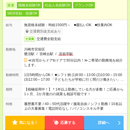
派遣
職種未経験OK
社会人未経験OK
ブランクOK
WEB登録・面接OK
無資格未経験：時給1500円～ ■週払いOK ■扶養内OK
給与
交通費別途支給あり
交通費全額支給
交通費
川崎市宮前区
勤務地
鷺沼駅
/
宮崎台駅
/
宮前平駅
≪自宅からドアtoドアで30分以内！≫ご希望の勤務地を紹介
します。
1日5時間からOK！ ■シフト例 (1)8:00～13:00 (2)10:00～15:00
勤務時間
(3)12:00～17:00 「子どもたちが学校に行く間だけ働きたい」
「余裕を持って夕飯の準備がしたい」 「午前中は働いて、午後
はプライベートの時間にしたい」 など、ご希望を教えてくださ
【積極採用中！】＊1年以上勤務している方が多数！ご応募から
期間
いね。 ※Wワーク希望の方へ 今ご覧のお仕事で希望する勤務時
1ヶ月、2か月後のの就業も相談可能です！
間と、もう1つのお仕事の勤務時間。 合計で週40時間を超える
場合は応募できません。
履歴書不要
/
40～50代活躍中
/
服装自由
/
シフト勤務
/
10名以
特徴
上の大量募集
/
電話対応なし
/
パソコンスキル不要
気になる！
応募する
詳細へ