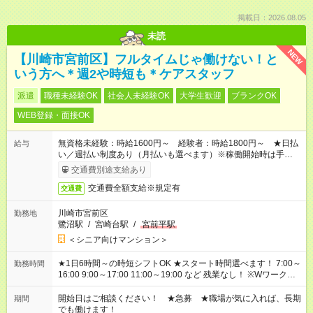
掲載日：2026.08.05
未読
NEW
【川崎市宮前区】フルタイムじゃ働けない！と
いう方へ＊週2や時短も＊ケアスタッフ
派遣
職種未経験OK
社会人未経験OK
大学生歓迎
ブランクOK
WEB登録・面接OK
無資格未経験：時給1600円～ 経験者：時給1800円～ ★日払
給与
い／週払い制度あり（月払いも選べます）※稼働開始時は手続き
完了次第のお支払いとなります。
交通費別途支給あり
交通費全額支給※規定有
交通費
川崎市宮前区
勤務地
鷺沼駅
/
宮崎台駅
/
宮前平駅
＜シニア向けマンション＞
★1日6時間～の時短シフトOK ★スタート時間選べます！ 7:00～
勤務時間
16:00 9:00～17:00 11:00～19:00 など 残業なし！ ※Wワークの
場合、他のお仕事と合わせ週40時間超の就業はご案内できませ
ん ※法令に基づき、週20時間以上勤務は社会保険への加入対象
開始日はご相談ください！ ★急募 ★職場が気に入れば、長期
期間
となります ※労働者派遣法（日雇い派遣の原則禁止）により、
でも働けます！