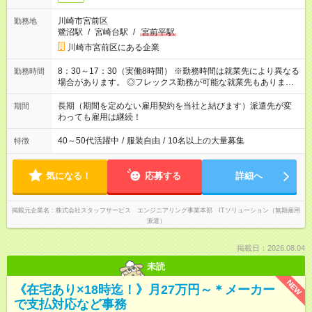
川崎市宮前区
勤務地
鷺沼駅
/
宮崎台駅
/
宮前平駅
川崎市宮前区にある企業
8：30～17：30（実働8時間） ※勤務時間は就業先により異なる
勤務時間
場合があります。 ◎フレックス勤務が可能な就業先もありま
す。 ◎今よりもさらに働きやすい環境をつくるべく、 働き方
改革に全社をあげて取り組んでいます。
長期（期間を定めない雇用契約を当社と結びます）派遣先が変
期間
わっても雇用は継続！
40～50代活躍中
/
服装自由
/
10名以上の大量募集
特徴
気になる！
応募する
詳細へ
掲載元企業名
株式会社スタッフサービス エンジニアリング事業本部 ITソリューション（無期雇用
派遣）
掲載日：2026.08.04
未読
NEW
《在宅あり×18時迄！》月27万円～＊メーカー
で支払対応など事務