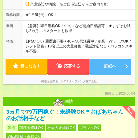
介護施設や病院 ※ご自宅近辺からご案内可能
★1日5時間～OK！
勤務時間
【急募】即日勤務OK！中旬～など開始日相談可 ★まずはお試
期間
し2カ月～のスタートも歓迎！
日払いOK
/
履歴書不要
/
40～50代活躍中
/
副業・WワークOK
/
特徴
シフト勤務
/
10名以上の大量募集
/
電話対応なし
/
パソコンスキ
ル不要
気になる！
応募する
詳細へ
掲載元企業名
ケアスタッフィング株式会社
掲載日：2026.08.04
未読
NEW
3ヵ月で79万円稼ぐ！未経験OK＊おばあちゃん
のお話相手など
派遣
職種未経験OK
社会人未経験OK
ブランクOK
WEB登録・面接OK