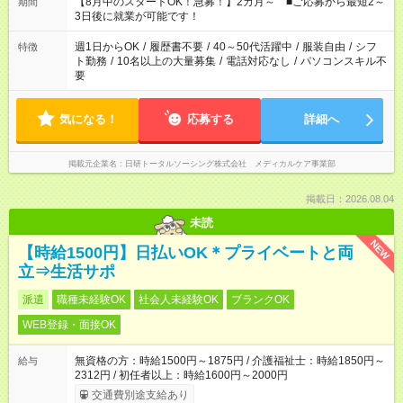
時間。 合計で週40時間を超える場合は応募できません。
【8月中のスタートOK！急募！】2カ月～ ■ご応募から最短2～
期間
3日後に就業が可能です！
週1日からOK
/
履歴書不要
/
40～50代活躍中
/
服装自由
/
シフ
特徴
ト勤務
/
10名以上の大量募集
/
電話対応なし
/
パソコンスキル不
要
気になる！
応募する
詳細へ
掲載元企業名
日研トータルソーシング株式会社 メディカルケア事業部
掲載日：2026.08.04
未読
NEW
【時給1500円】日払いOK＊プライベートと両
立⇒生活サポ
派遣
職種未経験OK
社会人未経験OK
ブランクOK
WEB登録・面接OK
無資格の方：時給1500円～1875円 / 介護福祉士：時給1850円～
給与
2312円 / 初任者以上：時給1600円～2000円
交通費別途支給あり