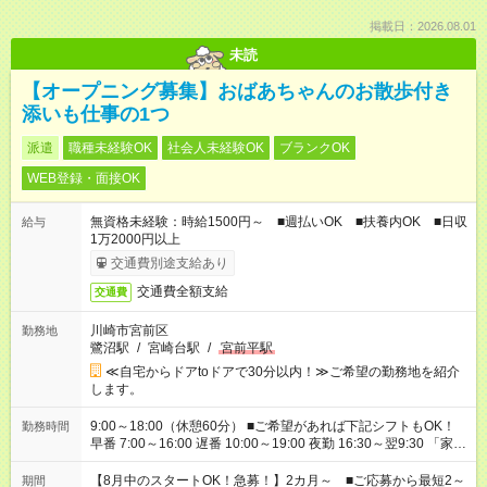
掲載日：2026.08.01
未読
【オープニング募集】おばあちゃんのお散歩付き
添いも仕事の1つ
派遣
職種未経験OK
社会人未経験OK
ブランクOK
WEB登録・面接OK
無資格未経験：時給1500円～ ■週払いOK ■扶養内OK ■日収
給与
1万2000円以上
交通費別途支給あり
交通費全額支給
交通費
川崎市宮前区
勤務地
鷺沼駅
/
宮崎台駅
/
宮前平駅
≪自宅からドアtoドアで30分以内！≫ご希望の勤務地を紹介
します。
9:00～18:00（休憩60分） ■ご希望があれば下記シフトもOK！
勤務時間
早番 7:00～16:00 遅番 10:00～19:00 夜勤 16:30～翌9:30 「家族
と休みを合わせたい」 「余裕を持って夕飯の準備がしたい」
「できれば残業はしたくない」 など、ご希望を教えてください
【8月中のスタートOK！急募！】2カ月～ ■ご応募から最短2～
期間