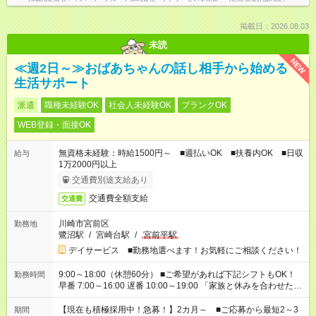
掲載日：2026.08.03
未読
NEW
≪週2日～≫おばあちゃんの話し相手から始める
生活サポート
派遣
職種未経験OK
社会人未経験OK
ブランクOK
WEB登録・面接OK
無資格未経験：時給1500円～ ■週払いOK ■扶養内OK ■日収
給与
1万2000円以上
交通費別途支給あり
交通費全額支給
交通費
川崎市宮前区
勤務地
鷺沼駅
/
宮崎台駅
/
宮前平駅
デイサービス ■勤務地選べます！お気軽にご相談ください！
9:00～18:00（休憩60分） ■ご希望があれば下記シフトもOK！
勤務時間
早番 7:00～16:00 遅番 10:00～19:00 「家族と休みを合わせた
い」 「余裕を持って夕飯の準備がしたい」 「できれば残業はし
たくない」 など、ご希望を教えてくださいね。 ※Wワーク希望
【現在も積極採用中！急募！】2カ月～ ■ご応募から最短2～3
期間