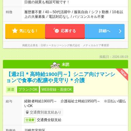
の方へ 今ご覧のお仕事で希望する勤務時間と、もう1つのお仕事
日後の就業も相談可能です！
の勤務時間。 合計で週40時間を超える場合は応募できません。
履歴書不要
/
40～50代活躍中
/
服装自由
/
シフト勤務
/
10名以
特徴
上の大量募集
/
電話対応なし
/
パソコンスキル不要
気になる！
応募する
詳細へ
掲載元企業名
日研トータルソーシング株式会社 メディカルケア事業部
掲載日：2026.08.03
未読
NEW
【週2日＊高時給1900円～】シニア向けマンシ
ョンで食事の配膳や見守り＊介護
派遣
ブランクOK
WEB登録・面接OK
経験者時給1900円～ 介護福祉士時給1950円～ ※日払い/週払
給与
いOK
交通費別途支給あり
交通費全額支給
交通費
川崎市宮前区
勤務地