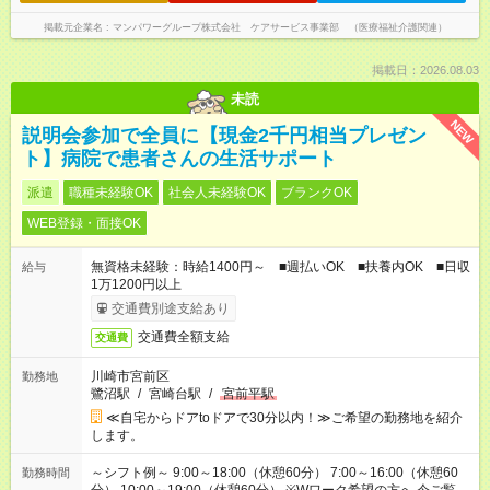
掲載元企業名
マンパワーグループ株式会社 ケアサービス事業部 （医療福祉介護関連）
掲載日：2026.08.03
未読
NEW
説明会参加で全員に【現金2千円相当プレゼン
ト】病院で患者さんの生活サポート
派遣
職種未経験OK
社会人未経験OK
ブランクOK
WEB登録・面接OK
無資格未経験：時給1400円～ ■週払いOK ■扶養内OK ■日収
給与
1万1200円以上
交通費別途支給あり
交通費全額支給
交通費
川崎市宮前区
勤務地
鷺沼駅
/
宮崎台駅
/
宮前平駅
≪自宅からドアtoドアで30分以内！≫ご希望の勤務地を紹介
します。
～シフト例～ 9:00～18:00（休憩60分） 7:00～16:00（休憩60
勤務時間