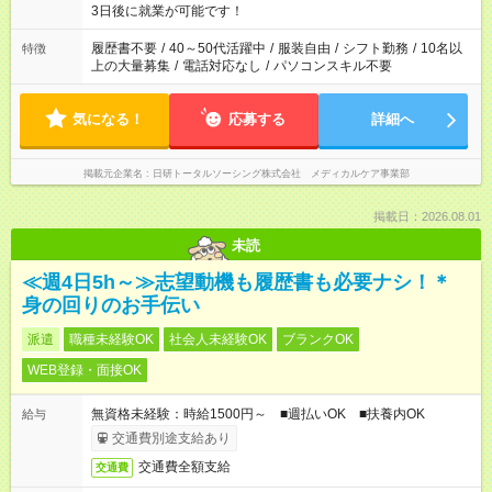
ね。 ※Wワーク希望の方へ 今ご覧のお仕事で希望する勤務時間
3日後に就業が可能です！
と、もう1つのお仕事の勤務時間。 合計で週40時間を超える場
合は応募できません。
履歴書不要
/
40～50代活躍中
/
服装自由
/
シフト勤務
/
10名以
特徴
上の大量募集
/
電話対応なし
/
パソコンスキル不要
気になる！
応募する
詳細へ
掲載元企業名
日研トータルソーシング株式会社 メディカルケア事業部
掲載日：2026.08.01
未読
≪週4日5h～≫志望動機も履歴書も必要ナシ！＊
身の回りのお手伝い
派遣
職種未経験OK
社会人未経験OK
ブランクOK
WEB登録・面接OK
無資格未経験：時給1500円～ ■週払いOK ■扶養内OK
給与
交通費別途支給あり
交通費全額支給
交通費