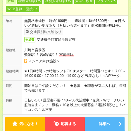
派遣
職種未経験OK
社会人未経験OK
大学生歓迎
ブランクOK
WEB登録・面接OK
無資格未経験：時給1600円～ 経験者：時給1800円～ ★日払
給与
い／週払い制度あり（月払いも選べます）※稼働開始時は手続き
完了次第のお支払いとなります。
交通費別途支給あり
交通費全額支給※規定有
交通費
川崎市宮前区
勤務地
鷺沼駅
/
宮崎台駅
/
宮前平駅
＜シニア向け施設＞
★1日6時間～の時短シフトOK ★スタート時間選べます！ 7:00～
勤務時間
16:00 9:00～17:00 11:00～19:00 など 残業なし！ ※Wワークの
場合、他のお仕事と合わせ週40時間超の就業はご案内できませ
ん ※法令に基づき、週20時間以上勤務は社会保険への加入対象
開始日はご相談ください！ ★急募 ★職場が気に入れば、長期
期間
となります ※労働者派遣法（日雇い派遣の原則禁止）により、
でも働けます！
短時間・短期間の就業はご案内が難しい場合があります
日払いOK
/
履歴書不要
/
40～50代活躍中
/
副業・WワークOK
/
特徴
服装自由
/
シフト勤務
/
10名以上の大量募集
/
電話対応なし
/
パ
ソコンスキル不要
気になる！
応募する
詳細へ