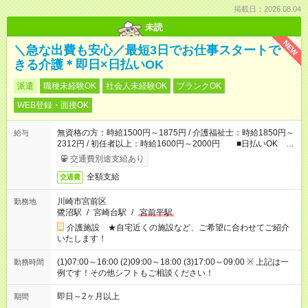
掲載日：2026.08.04
未読
NEW
＼急な出費も安心／最短3日でお仕事スタートで
きる介護＊即日×日払いOK
派遣
職種未経験OK
社会人未経験OK
ブランクOK
WEB登録・面接OK
無資格の方：時給1500円～1875円 / 介護福祉士：時給1850円～
給与
2312円 / 初任者以上：時給1600円～2000円 ■日払いOK ■
日収例：1万2000円（時給1500円×8h）
交通費別途支給あり
全額支給
交通費
川崎市宮前区
勤務地
鷺沼駅
/
宮崎台駅
/
宮前平駅
介護施設 ★自宅近くの施設など、ご希望に合わせてご紹介
いたします！
(1)07:00～16:00 (2)09:00～18:00 (3)17:00～09:00 ※ 上記は一
勤務時間
例です！その他シフトもご相談ください！
即日～2ヶ月以上
期間