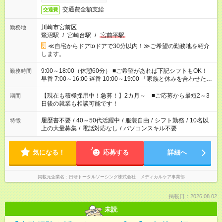
交通費全額支給
交通費
川崎市宮前区
勤務地
鷺沼駅
/
宮崎台駅
/
宮前平駅
≪自宅からドアtoドアで30分以内！≫ご希望の勤務地を紹介
します。
9:00～18:00（休憩60分） ■ご希望があれば下記シフトもOK！
勤務時間
早番 7:00～16:00 遅番 10:00～19:00 「家族と休みを合わせた
い」 「余裕を持って夕飯の準備がしたい」 「できれば残業はし
たくない」 など、ご希望を教えてくださいね。 ※Wワーク希望
【現在も積極採用中！急募！】2カ月～ ■ご応募から最短2～3
期間
の方へ 今ご覧のお仕事で希望する勤務時間と、もう1つのお仕事
日後の就業も相談可能です！
の勤務時間。 合計で週40時間を超える場合は応募できません。
履歴書不要
/
40～50代活躍中
/
服装自由
/
シフト勤務
/
10名以
特徴
上の大量募集
/
電話対応なし
/
パソコンスキル不要
気になる！
応募する
詳細へ
掲載元企業名
日研トータルソーシング株式会社 メディカルケア事業部
掲載日：2026.08.02
未読