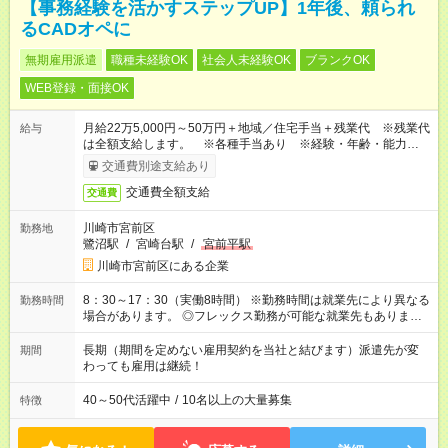
【事務経験を活かすステップUP】1年後、頼られ
るCADオペに
無期雇用派遣
職種未経験OK
社会人未経験OK
ブランクOK
WEB登録・面接OK
月給22万5,000円～50万円＋地域／住宅手当＋残業代 ※残業代
給与
は全額支給します。 ※各種手当あり ※経験・年齢・能力等を
考慮して加給・優遇します。
交通費別途支給あり
交通費全額支給
交通費
川崎市宮前区
勤務地
鷺沼駅
/
宮崎台駅
/
宮前平駅
川崎市宮前区にある企業
8：30～17：30（実働8時間） ※勤務時間は就業先により異なる
勤務時間
場合があります。 ◎フレックス勤務が可能な就業先もありま
す。 ◎今よりもさらに働きやすい環境をつくるべく、 働き方
改革に全社をあげて取り組んでいます。
長期（期間を定めない雇用契約を当社と結びます）派遣先が変
期間
わっても雇用は継続！
40～50代活躍中
/
10名以上の大量募集
特徴