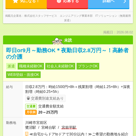
気になる！
応募する
詳細へ
掲載元企業名
株式会社スタッフサービス エンジニアリング事業本部 ITソリューション（無期雇用
派遣）
掲載日：2026.08.02
未読
即日or9月～勤務OK＊夜勤日収2.8万円～！高齢者
の介護
派遣
職種未経験OK
社会人未経験OK
ブランクOK
WEB登録・面接OK
日収2.8万円：時給1500円×8h＋残業割増（時給1.25×8h）+深夜
給与
割増（時給0.25×5h）
交通費別途支給あり
交通費全額支給
交通費
20～25万円
月収例
川崎市宮前区
勤務地
鷺沼駅
/
宮崎台駅
/
宮前平駅
≪自宅からドアtoドアで30分以内！≫ご希望の勤務地を紹介