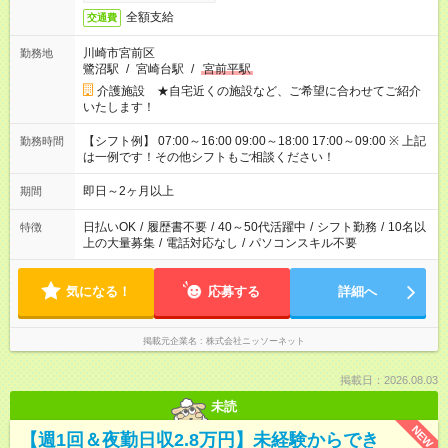
全額支給
交通費
川崎市宮前区
勤務地
鷺沼駅
/
宮崎台駅
/
宮前平駅
介護施設 ★自宅近くの施設など、ご希望に合わせてご紹介
いたします！
【シフト例】 07:00～16:00 09:00～18:00 17:00～09:00 ※ 上記
勤務時間
は一例です！その他シフトもご相談ください！
即日～2ヶ月以上
期間
日払いOK
/
履歴書不要
/
40～50代活躍中
/
シフト勤務
/
10名以
特徴
上の大量募集
/
電話対応なし
/
パソコンスキル不要
気になる！
応募する
詳細へ
掲載元企業名
株式会社ニッソーネット
掲載日：2026.08.03
未読
NEW
【週1回＆夜勤日収2.8万円】未経験からでき