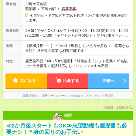
川崎市宮前区
勤務地
鷺沼駅
/
宮崎台駅
/
宮前平駅
≪自宅からドアtoドアで30分以内！≫ご希望の勤務地を紹介
します。
1日5時間からOK！ ■シフト例 (1)8:00～13:00 (2)10:00～15:00
勤務時間
(3)12:00～17:00 「子どもたちが学校に行く間だけ働きたい」
「余裕を持って夕飯の準備がしたい」 「午前中は働いて、午後
はプライベートの時間にしたい」 など、ご希望を教えてくださ
【積極採用中！】＊1年以上勤務している方が多数！ご応募から
期間
いね。 ※Wワーク希望の方へ 今ご覧のお仕事で希望する勤務時
最短2～3日後の就業も相談可能です！
間と、もう1つのお仕事の勤務時間。 合計で週40時間を超える
場合は応募できません。
履歴書不要
/
40～50代活躍中
/
服装自由
/
シフト勤務
/
10名以
特徴
上の大量募集
/
電話対応なし
/
パソコンスキル不要
気になる！
応募する
詳細へ
掲載元企業名
日研トータルソーシング株式会社 メディカルケア事業部
掲載日：2026.08.01
未読
≪2か月後スタートもOK≫志望動機も履歴書も必
要ナシ！＊身の回りのお手伝い