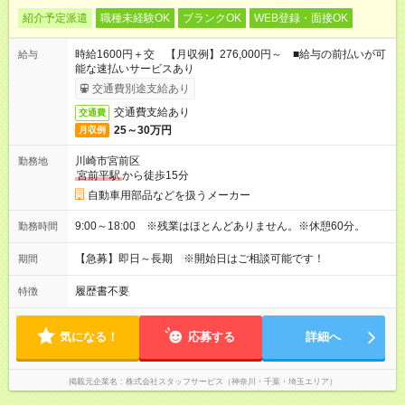
紹介予定派遣
職種未経験OK
ブランクOK
WEB登録・面接OK
時給1600円＋交 【月収例】276,000円～ ■給与の前払いが可
給与
能な速払いサービスあり
交通費別途支給あり
交通費支給あり
交通費
25～30万円
月収例
川崎市宮前区
勤務地
宮前平駅
から徒歩15分
自動車用部品などを扱うメーカー
9:00～18:00 ※残業はほとんどありません。※休憩60分。
勤務時間
【急募】即日～長期 ※開始日はご相談可能です！
期間
履歴書不要
特徴
気になる！
応募する
詳細へ
掲載元企業名
株式会社スタッフサービス（神奈川・千葉・埼玉エリア）