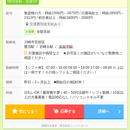
WEB登録・面接OK
無資格の方：時給1500円～1875円 / 介護福祉士：時給1850円～
給与
2312円 / 初任者以上：時給1600円～2000円
交通費別途支給あり
全額支給
交通費
川崎市宮前区
勤務地
鷺沼駅
/
宮崎台駅
/
宮前平駅
介護施設や病院など ★自宅近くの施設がいいなど勤務地ご
相談ください
【シフト例】 07:00～16:00 09:00～18:00 17:00～09:00 ※ 上記
勤務時間
は一例です！その他シフトもご相談ください！
即日～2ヶ月以上 ■開始日の相談OK！
期間
日払いOK
/
履歴書不要
/
40～50代活躍中
/
シフト勤務
/
10名以
特徴
上の大量募集
/
電話対応なし
/
パソコンスキル不要
気になる！
応募する
詳細へ
掲載元企業名
株式会社ニッソーネット