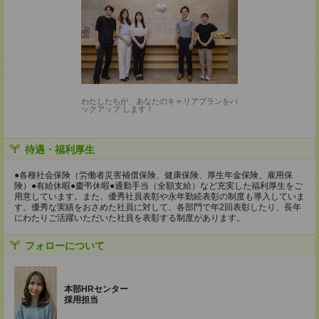
わたしたちが、あなたのキャリアプランをバ
ックアップ します！
待遇・福利厚生
●各種社会保険（労働者災害補償保険、健康保険、厚生年金保険、雇用保
険）●有給休暇●慶弔休暇●通勤手当（全額支給）など充実した福利厚生をご
用意しています。また、優秀社員表彰や永年勤続表彰の制度も導入していま
す。優秀な実績をおさめた社員に対して、各部門で年2回表彰したり、長年
にわたりご活躍いただいた社員を表彰する制度があります。
フォローについて
本部HRセンター
採用担当