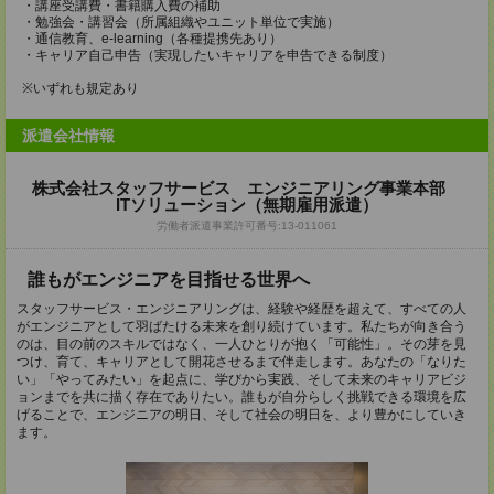
・講座受講費・書籍購入費の補助
・勉強会・講習会（所属組織やユニット単位で実施）
・通信教育、e-learning（各種提携先あり）
・キャリア自己申告（実現したいキャリアを申告できる制度）
※いずれも規定あり
派遣会社情報
株式会社スタッフサービス エンジニアリング事業本部
ITソリューション（無期雇用派遣）
労働者派遣事業許可番号:13-011061
誰もがエンジニアを目指せる世界へ
スタッフサービス・エンジニアリングは、経験や経歴を超えて、すべての人
がエンジニアとして羽ばたける未来を創り続けています。私たちが向き合う
のは、目の前のスキルではなく、一人ひとりが抱く「可能性」。その芽を見
つけ、育て、キャリアとして開花させるまで伴走します。あなたの「なりた
い」「やってみたい」を起点に、学びから実践、そして未来のキャリアビジ
ョンまでを共に描く存在でありたい。誰もが自分らしく挑戦できる環境を広
げることで、エンジニアの明日、そして社会の明日を、より豊かにしていき
ます。