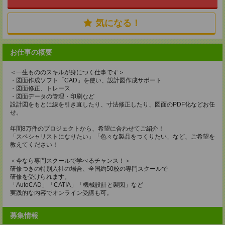
気になる！
お仕事の概要
＜一生もののスキルが身につく仕事です＞
・図面作成ソフト「CAD」を使い、設計図作成サポート
・図面修正、トレース
・図面データの管理・印刷など
設計図をもとに線を引き直したり、寸法修正したり、図面のPDF化などお任
せ。
年間8万件のプロジェクトから、希望に合わせてご紹介！
「スペシャリストになりたい」「色々な製品をつくりたい」など、ご希望を
教えてください！
＜今なら専門スクールで学べるチャンス！＞
研修つきの特別入社の場合、全国約50校の専門スクールで
研修を受けられます。
「AutoCAD」「CATIA」「機械設計と製図」など
実践的な内容でオンライン受講も可。
募集情報