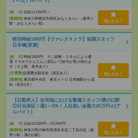
い/T1[アルバイト]
[給 与]
日給13,000円～
[勤務地]
神奈川県横浜市西区みなとみらい（最寄り
気になる！
駅：みなとみらい駅）
特別時給1800円【ヴァレクストラ】短期スタッフ
日本橋[派遣]
[給 与]
時給1800円 ※ご経験・スキルにより優
遇 スマホでかんたんに前払いで給与が受け取れま
す（※上限、条件あり）
[交通費]
交通費全額支給（規定あり）
気になる！
[勤務地]
東京都中央区 東京メトロ 日本橋駅から直
結（徒歩1分）
【日勤求人】住宅地における警備スタッフ/溝の口駅
◎日当保証！週1～OK！入社祝い金最大20万円☆[ア
ルバイト]
[給 与]
日給10,000円～15,500円
[勤務地]
神奈川県川崎市高津区末長二丁目付近（最
気になる！
寄り駅：溝の口駅）