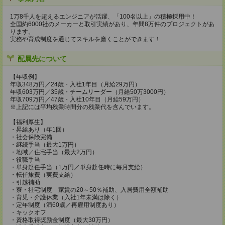
1万8千人を超えるエンジニアが活躍、「100名以上」の積極採用中！
全国約6000社のメーカーと取引実績があり、年間8万件のプロジェクトがあ
ります。
実務や育成制度を通じてスキルを磨くことができます！
配属先について
【年収例】
年収348万円／24歳・入社1年目（月給29万円）
年収603万円／35歳・チームリーダー（月給50万3000円）
年収709万円／47歳・入社10年目（月給59万円）
※上記には平均残業時間分の残業代を含んでいます。
【福利厚生】
・昇給あり（年1回）
・社会保険完備
・継続手当（最大1万円）
・地域／住宅手当（最大2万円）
・役職手当
・単身赴任手当（1万円／単身赴任時に毎月支給）
・転任旅費（実費支給）
・引越補助
・寮・社宅制度 家賃の20～50％補助、入居費用全額補助
・育児・介護休業（入社1年未満は除く）
・定年制度（満60歳／再雇用制度あり）
・キックオフ
・資格取得奨励金制度（最大30万円）