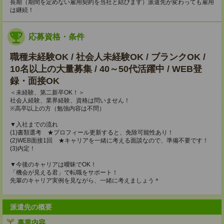
長期（期間を定めない雇用契約を当社と結びます）派遣先が変わっても雇用
は継続！
応募資格・条件
職種未経験OK / 社会人未経験OK / ブランクOK /
10名以上の大量募集 / 40～50代活躍中 / WEB登
録・面接OK
＜未経験、第二新卒OK！＞
社会人経験、業界経験、資格は問いません！
※高卒以上の方（勉強内容は不問）
▼入社までの流れ
(1)書類選考 ★プロフィール更新すると、免除可能性あり！
(2)WEB面接1回 ★キャリアを一緒に考える面談なので、準備不要です！
(3)内定！
▼今後のキャリアは曖昧でOK！
「機会が見える君」で転職をサポート！
先輩のキャリア実例を見ながら、一緒に考えましょう＊
派遣先の概要
事業内容