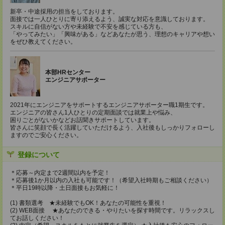
新卒・中途採用の担当をしております。
面接では一人ひとりに寄り添えるよう、誠実な対応を意識しております。
スキルに自信がない方や未経験で不安を感じている方も、
「やってみたい」「興味がある」などあなたが思う、理想のキャリアや想い
をぜひ教えてください。
本部HRセンター
エンジニアサポーター
2021年にエンジニアをサポートするエンジニアサポーター職1期生です。
エンジニアの皆さん1人ひとりの定期面談では就業上や悩み、
困りごとがないかなどお話聞きサポートしています。
皆さんに笑顔で長く活躍していただけるよう、入社後もしっかりフォローし
ますのでご安心ください。
登録について
＊応募～内定まで2週間以内を予定！
＊応募後1か月以内の入社も可能です！（希望入社時期もご相談ください）
＊平日19時以降・土日面接もお気軽に！
(1) 書類選考 ★未経験でもOK！あなたの可能性を重視！
(2) WEB面接 ★あなたのできる・やりたいを探す時間です。リラックスし
てお話しください！