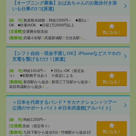
【オープニング募集】おばあちゃんのお散歩付き添
いも仕事の1つ[派遣]
[給 与]
無資格未経験：時給1500円～ ■週払い
OK ■扶養内OK ■日収1万2000円以上
[交通費]
交通費全額支給
気になる！
[勤務地]
武蔵小杉駅
/
武蔵新城駅
/
元住吉駅
/
…
【シフト自由・現金手渡しOK】iPhoneなどスマホの
充電を繋げるだけ！[派遣]
[給 与]
時給1414円～ ▼日払いOK（規定あ
り） ■初勤務手当あり ※規定による
[勤務地]
新宿駅から徒歩
/
新宿三丁目駅から徒歩
/
気になる！
高田馬場駅から徒歩
/
…
＜日本を代表するバンド＊サカナクション＞ツアー
公演のサポートバイト＠日本武道館[アルバイト]
[給 与]
時給1250円～
[交通費]
支給（規定有り）
気になる！
[勤務地]
九段下駅から徒歩5分
/
竹橋駅から徒歩10