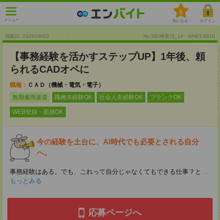
0
メニュー
気になる！
ログイン
掲載日 :2026
/
08
/
02
No.SEI神奈川_14・WH01-5010
【事務経験を活かすステップUP】1年後、頼
られるCADオペに
職種：
ＣＡＤ（機械・電気・電子）
無期雇用派遣
職種未経験OK
社会人未経験OK
ブランクOK
WEB登録・面接OK
今の経験を土台に、AI時代でも必要とされる自分
へ。
事務経験はある。でも、これって自分じゃなくてもできる仕事？と
...
もっとみる
応募ページへ