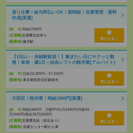
座り仕事！給与即払いOK！高時給！在庫管理・資料
作成[派遣]
[給 与]
時給1500円
[交通費]
交通費支給有り
気になる！
[勤務地]
藤沢駅
【日払い・未経験歓迎！】稼ぎたい日にサクッと勤
務！単発・週1日～自由シフトの軽作業[アルバイト]
[給 与]
日給10,305円～37,204円
[勤務地]
東京都世田谷区豪徳寺
気になる！
大田区！軽作業！時給1800円[派遣]
[給 与]
時給1800円 日額平均1万4400円/月額30
万2400円/残込39万2400円
[交通費]
交通費支給（規定あり）
気になる！
[勤務地]
流通センター駅から車