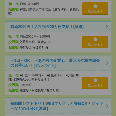
[給 与]
日給13,000円～
[勤務地]
神奈川県横浜市港北区（最寄り駅：新横浜
気になる！
駅）
時給2000円！入社祝金20万円支給！[派遣]
[給 与]
時給2000円～2500円
[交通費]
交通費支給（規定あり）
気になる！
[勤務地]
平間駅から徒歩15分
＜1日～OK！＞あの有名企業も！展示会や株主総会
のお手伝い！[アルバイト]
[給 与]
■日給16,840円～ ■日払いOK ■実働3時
間5,120円のお仕事あります！
[交通費]
一部支給
気になる！
[勤務地]
東京駅
/
水道橋駅
/
有楽町駅
/
…
短時間シフトあり！WEBでサクッと登録OK＊クッキ
ーなどの仕分け[派遣]