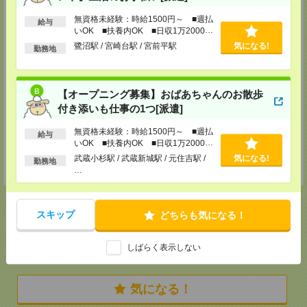
担当：採用担当者
無資格未経験：時給1500円～ ■週払
給与
西東京テクニカルセンター
いOK ■扶養内OK ■日収1万2000円
立川市曙町2-37-7 コアシティ立川3階
以上
鷺沼駅 / 宮崎台駅 / 宮前平駅
気になる!
TEL：0120-356-022
勤務地
担当：採用担当者
厚木テクニカルセンター
厚木市中町2-8-13 TPR厚木ビル5階
【オープニング募集】おばあちゃんのお散歩
TEL：0120-022-979
付き添いも仕事の1つ[派遣]
担当：採用担当者
無資格未経験：時給1500円～ ■週払
千葉テクニカルセンター
給与
いOK ■扶養内OK ■日収1万2000円
千葉市中央区新町1000 センシティタワー15階
以上
TEL：0120-022-142
武蔵小杉駅 / 武蔵新城駅 / 元住吉駅 /
気になる!
勤務地
担当：採用担当者
…
スキップ
どちらも気になる！
応募ページへ
しばらく表示しない
気になる！