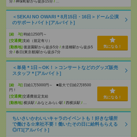
分
/
神保町駅から徒歩15分
/
…
＜SEKAI NO OWARI＊8月15日・16日＞ドーム公演
のサポートバイト[アルバイト]
[給 与]
時給1250円～
[交通費]
支給（規定有り）
気になる！
[勤務地]
後楽園駅から徒歩5分
/
水道橋駅から徒歩5
分
/
春日(東京都)駅から徒歩7分
＜単発＊1日～OK！＞コンサートなどのグッズ販売
スタッフ＊[アルバイト]
[給 与]
日給1万5000円～ ■最大で日給2万8500
円！
[交通費]
交通費規定支給
気になる！
[勤務地]
横浜駅
/
みなとみらい駅
/
西横浜駅
/
…
ちいさいかわいいキャラのイベントも！好きな場所
で働ける☆来社不要！働いたその日に給料もらえる
◎/T1[アルバイト]