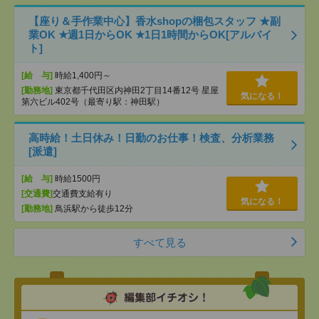
【座り＆手作業中心】香水shopの梱包スタッフ ★副
業OK ★週1日からOK ★1日1時間からOK[アルバイ
ト]
[給 与]
時給1,400円～
[勤務地]
東京都千代田区内神田2丁目14番12号 星屋
気になる！
第六ビル402号（最寄り駅：神田駅）
高時給！土日休み！日勤のお仕事！検査、分析業務
[派遣]
[給 与]
時給1500円
[交通費]
交通費支給有り
気になる！
[勤務地]
鳥浜駅から徒歩12分
すべて見る