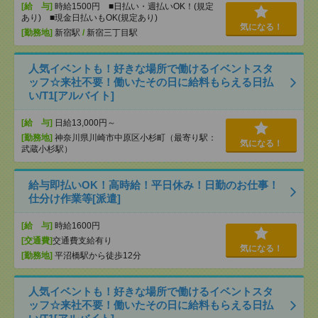
[給 与]
時給1500円 ■日払い・週払いOK！(規定
あり) ■現金日払いもOK(規定あり)
気になる！
[勤務地]
新宿駅
/
新宿三丁目駅
人気イベントも！好きな場所で働けるイベントスタ
ッフ☆来社不要！働いたその日に給料もらえる日払
い/T1[アルバイト]
[給 与]
日給13,000円～
[勤務地]
神奈川県川崎市中原区小杉町（最寄り駅：
気になる！
武蔵小杉駅）
給与即払いOK！高時給！平日休み！日勤のお仕事！
仕分け作業等[派遣]
[給 与]
時給1600円
[交通費]
交通費支給有り
気になる！
[勤務地]
平沼橋駅から徒歩12分
人気イベントも！好きな場所で働けるイベントスタ
ッフ☆来社不要！働いたその日に給料もらえる日払