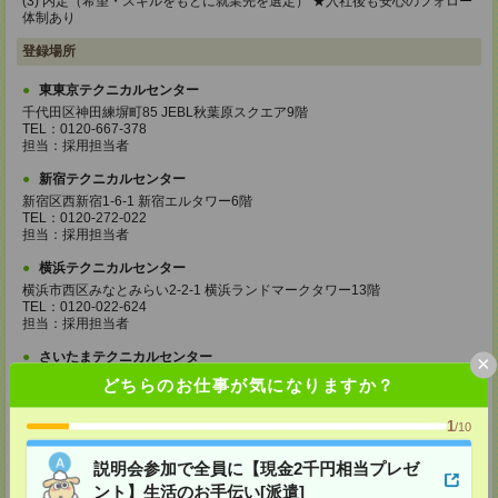
(3) 内定（希望・スキルをもとに就業先を選定） ★入社後も安心のフォロー
体制あり
登録場所
東東京テクニカルセンター
千代田区神田練塀町85 JEBL秋葉原スクエア9階
TEL：0120-667-378
担当：採用担当者
新宿テクニカルセンター
新宿区西新宿1-6-1 新宿エルタワー6階
TEL：0120-272-022
担当：採用担当者
横浜テクニカルセンター
横浜市西区みなとみらい2-2-1 横浜ランドマークタワー13階
TEL：0120-022-624
担当：採用担当者
さいたまテクニカルセンター
×
さいたま市大宮区桜木町1-7-5 ソニックシティビル24階
どちらのお仕事が気になりますか？
TEL：0120-022-938
担当：採用担当者
1
/10
湘南テクニカルセンター
説明会参加で全員に【現金2千円相当プレゼ
神奈川県平塚市宝町3-1 平塚MNビル4階
TEL：0120-937-149
ント】生活のお手伝い[派遣]