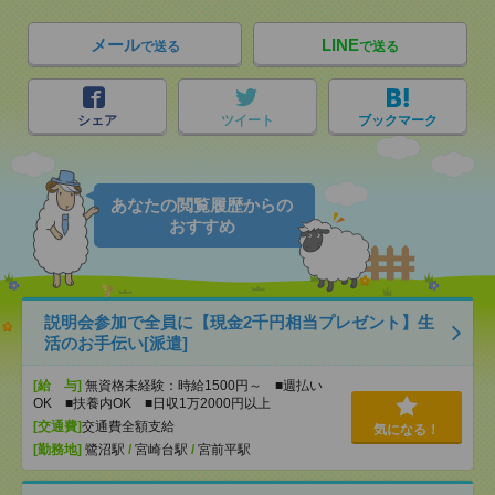
メール
LINE
で送る
で送る
シェア
ツイート
ブックマーク
あなたの閲覧履歴からの
おすすめ
説明会参加で全員に【現金2千円相当プレゼント】生
活のお手伝い[派遣]
[給 与]
無資格未経験：時給1500円～ ■週払い
OK ■扶養内OK ■日収1万2000円以上
[交通費]
交通費全額支給
気になる！
[勤務地]
鷺沼駅
/
宮崎台駅
/
宮前平駅