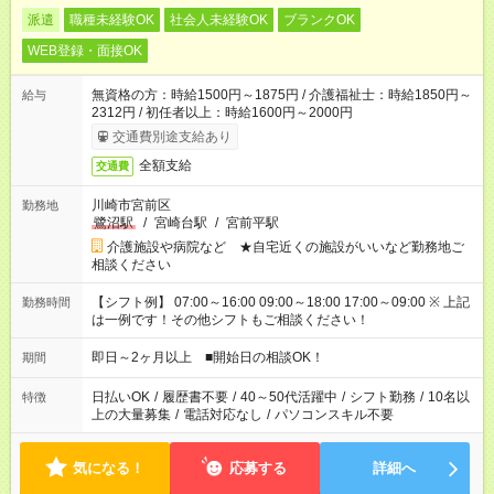
派遣
職種未経験OK
社会人未経験OK
ブランクOK
WEB登録・面接OK
無資格の方：時給1500円～1875円 / 介護福祉士：時給1850円～
給与
2312円 / 初任者以上：時給1600円～2000円
交通費別途支給あり
全額支給
交通費
川崎市宮前区
勤務地
鷺沼駅
/
宮崎台駅
/
宮前平駅
介護施設や病院など ★自宅近くの施設がいいなど勤務地ご
相談ください
【シフト例】 07:00～16:00 09:00～18:00 17:00～09:00 ※ 上記
勤務時間
は一例です！その他シフトもご相談ください！
即日～2ヶ月以上 ■開始日の相談OK！
期間
日払いOK
/
履歴書不要
/
40～50代活躍中
/
シフト勤務
/
10名以
特徴
上の大量募集
/
電話対応なし
/
パソコンスキル不要
気になる！
応募する
詳細へ