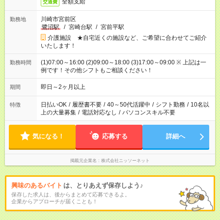
全額支給
交通費
川崎市宮前区
勤務地
鷺沼駅
/
宮崎台駅
/
宮前平駅
介護施設 ★自宅近くの施設など、ご希望に合わせてご紹介
いたします！
(1)07:00～16:00 (2)09:00～18:00 (3)17:00～09:00 ※ 上記は一
勤務時間
例です！その他シフトもご相談ください！
即日～2ヶ月以上
期間
日払いOK
/
履歴書不要
/
40～50代活躍中
/
シフト勤務
/
10名以
特徴
上の大量募集
/
電話対応なし
/
パソコンスキル不要
気になる！
応募する
詳細へ
掲載元企業名
株式会社ニッソーネット
興味のあるバイト
は、とりあえず保存しよう♪
保存した求人は、後からまとめて応募できるよ。
企業からアプローチが届くことも！