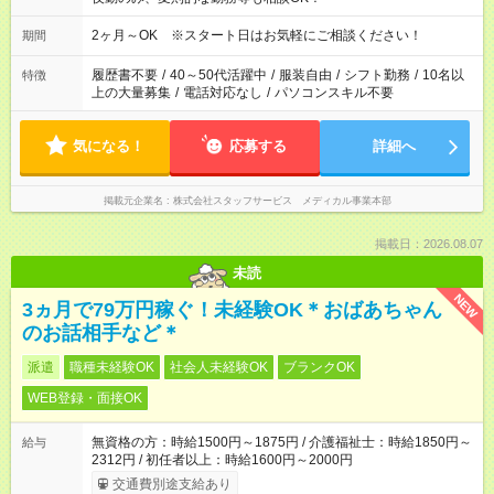
2ヶ月～OK ※スタート日はお気軽にご相談ください！
期間
履歴書不要
/
40～50代活躍中
/
服装自由
/
シフト勤務
/
10名以
特徴
上の大量募集
/
電話対応なし
/
パソコンスキル不要
気になる！
応募する
詳細へ
掲載元企業名
株式会社スタッフサービス メディカル事業本部
掲載日：2026.08.07
未読
NEW
3ヵ月で79万円稼ぐ！未経験OK＊おばあちゃん
のお話相手など＊
派遣
職種未経験OK
社会人未経験OK
ブランクOK
WEB登録・面接OK
無資格の方：時給1500円～1875円 / 介護福祉士：時給1850円～
給与
2312円 / 初任者以上：時給1600円～2000円
交通費別途支給あり