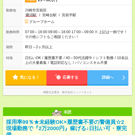
25～30万円
川崎市宮前区
勤務地
鷺沼駅
/
宮崎台駅
/
宮前平駅
グループホーム
07:00～16:00 09:00～18:00 17:00～09:00 ※ 上記は一例です！
勤務時間
その他シフトもご相談ください！
即日～2ヶ月以上
期間
日払いOK
/
履歴書不要
/
40～50代活躍中
/
シフト勤務
/
10名以
特徴
上の大量募集
/
電話対応なし
/
パソコンスキル不要
気になる！
応募する
詳細へ
掲載元企業名
株式会社ニッソーネット
未読
採用率99％★未経験OK×履歴書不要の警備員☆2
現場勤務で『2万2000円』稼げる♪日払い可・寮完
備