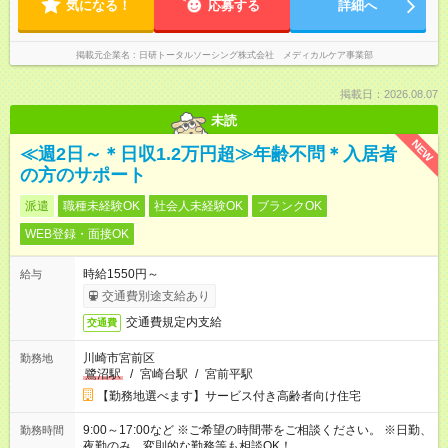
気になる！
応募する
詳細へ
掲載元企業名
日研トータルソーシング株式会社 メディカルケア事業部
掲載日：2026.08.07
未読
NEW
≪週2日～＊日収1.2万円超≫年齢不問＊入居者
の方のサポート
派遣
職種未経験OK
社会人未経験OK
ブランクOK
WEB登録・面接OK
時給1550円～
給与
交通費別途支給あり
交通費規定内支給
交通費
川崎市宮前区
勤務地
鷺沼駅
/
宮崎台駅
/
宮前平駅
【勤務地選べます】サービス付き高齢者向け住宅
9:00～17:00など ※ご希望の時間帯をご相談ください。 ※日勤、
勤務時間
夜勤のみ、変則的な勤務等も相談OK！