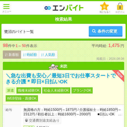
0
メニュー
気になる！
ログイン
検索結果
条件の変更
鷺沼のバイト一覧
98
1,475
件中
1
～
50
件表示
平均時給:
円
新着順
時給順
人気順
掲載日：2026.08.08
未読
NEW
＼急な出費も安心／最短3日でお仕事スタートで
きる介護＊即日×日払いOK
派遣
職種未経験OK
社会人未経験OK
ブランクOK
WEB登録・面接OK
無資格の方：時給1500円～1875円 / 介護福祉士：時給1850円～
給与
2312円 / 初任者以上：時給1600円～2000円 ■日払いOK ■
日収例：1万2000円（時給1500円×8h）
交通費別途支給あり