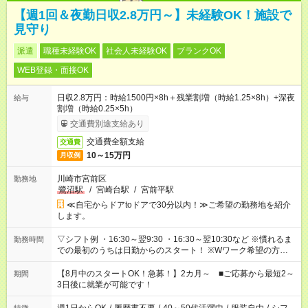
【週1回＆夜勤日収2.8万円～】未経験OK！施設で
見守り
派遣
職種未経験OK
社会人未経験OK
ブランクOK
WEB登録・面接OK
日収2.8万円：時給1500円×8h＋残業割増（時給1.25×8h）+深夜
給与
割増（時給0.25×5h）
交通費別途支給あり
交通費全額支給
交通費
10～15万円
月収例
川崎市宮前区
勤務地
鷺沼駅
/
宮崎台駅
/
宮前平駅
≪自宅からドアtoドアで30分以内！≫ご希望の勤務地を紹介
します。
▽シフト例 ・16:30～翌9:30 ・16:30～翌10:30など ※慣れるま
勤務時間
での最初のうちは日勤からのスタート！ ※Wワーク希望の方へ
今ご覧のお仕事で希望する勤務時間と、もう1つのお仕事の勤務
時間。 合計で週40時間を超える場合は応募できません。
【8月中のスタートOK！急募！】2カ月～ ■ご応募から最短2～
期間
3日後に就業が可能です！