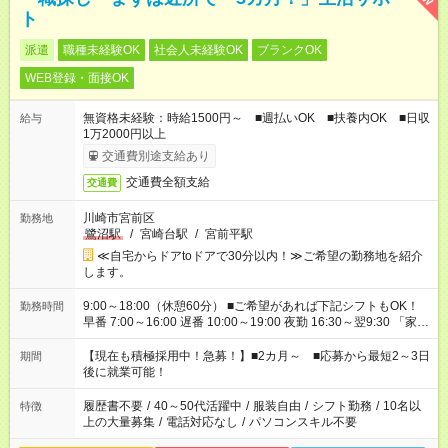
ト
派遣
職種未経験OK
社会人未経験OK
ブランクOK
WEB登録・面接OK
無資格未経験：時給1500円～ ■週払いOK ■扶養内OK ■日収
給与
1万2000円以上
交通費別途支給あり
交通費全額支給
交通費
川崎市宮前区
勤務地
鷺沼駅
/
宮崎台駅
/
宮前平駅
≪自宅からドアtoドアで30分以内！≫ご希望の勤務地を紹介
します。
9:00～18:00（休憩60分） ■ご希望があれば下記シフトもOK！
勤務時間
早番 7:00～16:00 遅番 10:00～19:00 夜勤 16:30～翌9:30 「家族
と休みを合わせたい」 「余裕を持って夕飯の準備がしたい」
「できれば残業はしたくない」 など、ご希望を教えてください
【現在も積極採用中！急募！】■2カ月～ ■応募から最短2～3日
期間
ね。 ※Wワーク希望の方へ 今ご覧のお仕事で希望する勤務時間
後に就業可能！
と、もう1つのお仕事の勤務時間。 合計で週40時間を超える場
合は応募できません。
履歴書不要
/
40～50代活躍中
/
服装自由
/
シフト勤務
/
10名以
特徴
上の大量募集
/
電話対応なし
/
パソコンスキル不要