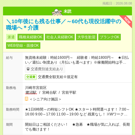
掲載日：2026.08.08
未読
NEW
＼10年後にも残る仕事／～60代も現役活躍中の
職場へ＊介護
派遣
職種未経験OK
社会人未経験OK
大学生歓迎
ブランクOK
WEB登録・面接OK
無資格未経験：時給1600円～ 経験者：時給1800円～ ★日払
給与
い／週払い制度あり（月払いも選べます）※稼働開始時は手続き
完了次第のお支払いとなります。
交通費別途支給あり
交通費全額支給※規定有
交通費
川崎市宮前区
勤務地
鷺沼駅
/
宮崎台駅
/
宮前平駅
＜シニア向け施設＞
★1日6時間～の時短シフトOK ★スタート時間選べます！ 7:00～
勤務時間
16:00 9:00～17:00 11:00～19:00 など 残業なし！ ※Wワークの
場合、他のお仕事と合わせ週40時間超の就業はご案内できませ
ん ※法令に基づき、週20時間以上勤務は社会保険への加入対象
開始日はご相談ください！ ★急募 ★職場が気に入れば、長期
期間
となります ※労働者派遣法（日雇い派遣の原則禁止）により、
でも働けます！
短時間・短期間の就業はご案内が難しい場合があります