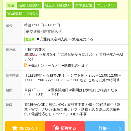
派遣
職種未経験OK
社会人未経験OK
大学生歓迎
ブランクOK
WEB登録・面接OK
時給1,500円～1,875円
給与
交通費別途支給あり
■ 交通費規定内支給 ※派遣先による
交通費
川崎市宮前区
勤務地
鷺沼駅
から徒歩5分
/
宮崎台駅から徒歩5分
/
宮前平駅から徒
歩5分
■物流センターなど ■勤務地選べます
【1日3時間～も相談OK!】 ＜シフト例＞ 9:00～12:00 12:00～
勤務時間
17:00 17:00～22:00 18:00～21:00 など こちら以外の時間帯も
お気軽にご相談ください！
単発1日～！ ★勤務開始日や期間はお気軽にご相談くださ
期間
い！ ＃8月～ ＃9月～
週1日からOK
/
日払いOK
/
履歴書不要
/
40～50代活躍中
/
副
特徴
業・WワークOK
/
服装自由
/
シフト勤務
/
10名以上の大量募
集
/
電話対応なし
/
パソコンスキル不要
気になる！
応募する
詳細へ