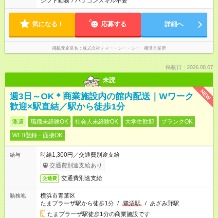
シフト勤務
/
パソコンスキル不要
気になる！
応募する
詳細へ
掲載元企業名
株式会社ティー・シー・シー 横浜営業所
掲載日：2026.08.07
未読
NEW
週3日～OK＊商業施設内の館内配送｜Wワーク
歓迎×駅直結／駅から徒歩1分
派遣
職種未経験OK
社会人未経験OK
大学生歓迎
ブランクOK
WEB登録・面接OK
時給1,300円／交通費別途支給
給与
交通費別途支給あり
交通費別途支給
交通費
横浜市青葉区
勤務地
たまプラーザ駅から徒歩1分
/
鷺沼駅
/
あざみ野駅
たまプラーザ駅徒歩1分の商業施設です