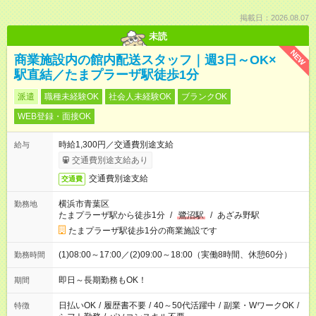
掲載日：2026.08.07
未読
NEW
商業施設内の館内配送スタッフ｜週3日～OK×
駅直結／たまプラーザ駅徒歩1分
派遣
職種未経験OK
社会人未経験OK
ブランクOK
WEB登録・面接OK
時給1,300円／交通費別途支給
給与
交通費別途支給あり
交通費別途支給
交通費
横浜市青葉区
勤務地
たまプラーザ駅から徒歩1分
/
鷺沼駅
/
あざみ野駅
たまプラーザ駅徒歩1分の商業施設です
(1)08:00～17:00／(2)09:00～18:00（実働8時間、休憩60分）
勤務時間
即日～長期勤務もOK！
期間
日払いOK
/
履歴書不要
/
40～50代活躍中
/
副業・WワークOK
/
特徴