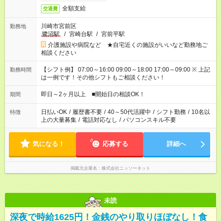
全額支給
交通費
川崎市宮前区
勤務地
鷺沼駅
/
宮崎台駅
/
宮前平駅
介護施設や病院など ★自宅近くの施設がいいなど勤務地ご
相談ください
【シフト例】 07:00～16:00 09:00～18:00 17:00～09:00 ※ 上記
勤務時間
は一例です！その他シフトもご相談ください！
即日～2ヶ月以上 ■開始日の相談OK！
期間
日払いOK
/
履歴書不要
/
40～50代活躍中
/
シフト勤務
/
10名以
特徴
上の大量募集
/
電話対応なし
/
パソコンスキル不要
気になる！
応募する
詳細へ
掲載元企業名
株式会社ニッソーネット
未読
深夜で時給1625円！金銭のやり取りほぼなし！食