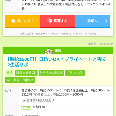
週1日からOK
/
履歴書不要
/
40～50代活躍中
/
服装自由
/
シフ
特徴
ト勤務
/
10名以上の大量募集
/
電話対応なし
/
パソコンスキル不
要
気になる！
応募する
詳細へ
掲載元企業名
日研トータルソーシング株式会社 メディカルケア事業部
掲載日：2026.08.04
未読
【時給1500円】日払いOK＊プライベートと両立
⇒生活サポ
派遣
職種未経験OK
社会人未経験OK
ブランクOK
WEB登録・面接OK
無資格の方：時給1500円～1875円 / 介護福祉士：時給1850円～
給与
2312円 / 初任者以上：時給1600円～2000円
交通費別途支給あり
全額支給
交通費