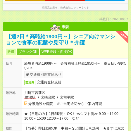
掲載元企業名
株式会社ニッソーネット
掲載日：2026.08.07
未読
NEW
【週2日＊高時給1900円～】シニア向けマンシ
ョンで食事の配膳や見守り＊介護
派遣
ブランクOK
WEB登録・面接OK
経験者時給1900円～ 介護福祉士時給1950円～ ※日払い/週払
給与
いOK
交通費別途支給あり
交通費全額支給
交通費
川崎市宮前区
勤務地
鷺沼駅
/
宮崎台駅
/
宮前平駅
介護施設や病院 ※ご自宅近辺からご案内可能
★【日勤のみ】1日5時間～OK！ ≪シフト例≫ 9:00～14:00
勤務時間
10:00～15:00 12:00～17:00 など
【急募】即日勤務OK！中旬～など開始日相談可 ★まずはお試
期間