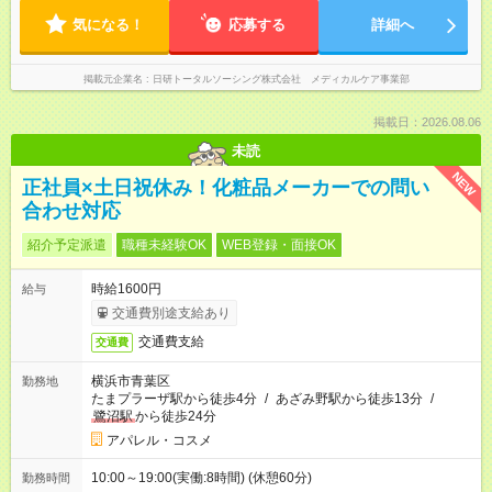
気になる！
応募する
詳細へ
掲載元企業名
日研トータルソーシング株式会社 メディカルケア事業部
掲載日：2026.08.06
未読
NEW
正社員×土日祝休み！化粧品メーカーでの問い
合わせ対応
紹介予定派遣
職種未経験OK
WEB登録・面接OK
時給1600円
給与
交通費別途支給あり
交通費支給
交通費
横浜市青葉区
勤務地
たまプラーザ駅から徒歩4分
/
あざみ野駅から徒歩13分
/
鷺沼駅
から徒歩24分
アパレル・コスメ
10:00～19:00(実働:8時間) (休憩60分)
勤務時間