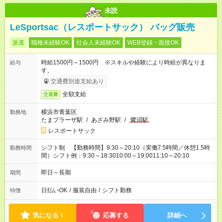
未読
LeSportsac（レスポートサック） バッグ販売
派遣
職種未経験OK
社会人未経験OK
WEB登録・面接OK
時給1500円～1500円 ※スキルや経験により時給が異なりま
給与
す。
交通費別途支給あり
全額支給
交通費
横浜市青葉区
勤務地
たまプラーザ駅
/
あざみ野駅
/
鷺沼駅
レスポートサック
シフト制 【勤務時間】9:30～20:10（実働7.5時間／休憩1.5時
勤務時間
間）シフト例：9:30～18:3010:00～19:0011:10～20:10
即日～長期
期間
日払いOK
/
服装自由
/
シフト勤務
特徴
気になる！
応募する
詳細へ