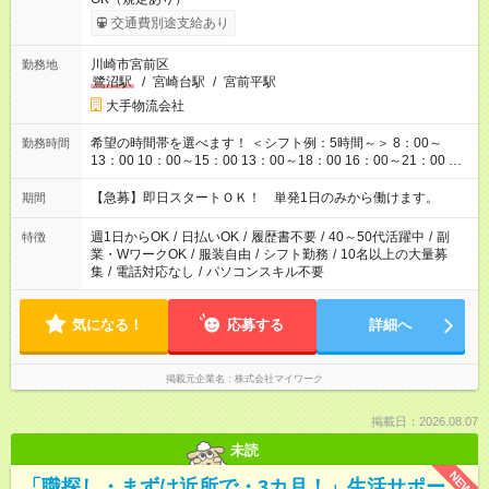
交通費別途支給あり
川崎市宮前区
勤務地
鷺沼駅
/
宮崎台駅
/
宮前平駅
大手物流会社
希望の時間帯を選べます！ ＜シフト例：5時間～＞ 8：00～
勤務時間
13：00 10：00～15：00 13：00～18：00 16：00～21：00 ＜
シフト例：8時間～＞ ・10：00～19：00 ・13：00～22：00 ・
22：00～翌6：00 など！是非ご希望をお聞かせください！
【急募】即日スタートＯＫ！ 単発1日のみから働けます。
期間
週1日からOK
/
日払いOK
/
履歴書不要
/
40～50代活躍中
/
副
特徴
業・WワークOK
/
服装自由
/
シフト勤務
/
10名以上の大量募
集
/
電話対応なし
/
パソコンスキル不要
気になる！
応募する
詳細へ
掲載元企業名
株式会社マイワーク
掲載日：2026.08.07
未読
NEW
「職探し・まずは近所で・3カ月！」生活サポー