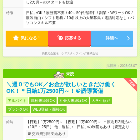
し2カ月～のスタートも歓迎！
日払いOK
/
履歴書不要
/
40～50代活躍中
/
副業・WワークOK
/
特徴
服装自由
/
シフト勤務
/
10名以上の大量募集
/
電話対応なし
/
パ
ソコンスキル不要
気になる！
応募する
詳細へ
掲載元企業名
ケアスタッフィング株式会社
掲載日：2026.08.07
未読
NEW
＼週０でもOK／お金が欲しいときだけ働く
OK！＊日給1万2500円～！＠誘導警備
アルバイト
職種未経験OK
社会人未経験OK
大学生歓迎
ブランクOK
WEB登録・面接OK
【日勤】1万2500円～ 【夜勤】1万4000円～ ＊原則月2回払い
給与
（10日・25日） 他、週払い・日払いの制度もあり（規定あり）
＃日収1万円以上
交通費別途支給あり