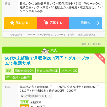
日払いOK
/
履歴書不要
/
40～50代活躍中
/
副業・WワークOK
/
特徴
服装自由
/
シフト勤務
/
10名以上の大量募集
/
電話対応なし
/
パ
ソコンスキル不要
気になる！
応募する
詳細へ
掲載元企業名
マンパワーグループ株式会社 ケアサービス事業部 （医療福祉介護関連）
掲載日：2026.08.07
未読
NEW
50代×未経験で月収例26.4万円＊グループホー
ムで生活サポ
派遣
職種未経験OK
社会人未経験OK
ブランクOK
WEB登録・面接OK
無資格の方：時給1500円～1875円 / 介護福祉士：時給1850円～
給与
2312円 / 初任者以上：時給1600円～2000円
交通費別途支給あり
全額支給
交通費
月収例