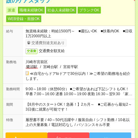
設のケアスタッフ
派遣
職種未経験OK
社会人未経験OK
ブランクOK
WEB登録・面接OK
無資格未経験：時給1500円～ ■週払いOK ■扶養内OK ■日収
給与
1万2000円以上
交通費別途支給あり
交通費全額支給
交通費
川崎市宮前区
勤務地
鷺沼駅
/
宮崎台駅
/
宮前平駅
≪自宅からドアtoドアで30分以内！≫ご希望の勤務地を紹介
します。
9:00～18:00（休憩60分） ■ご希望があれば下記シフトもOK！
勤務時間
早番 7:00～16:00 遅番 10:00～19:00 夜勤 16:30～翌9:30 「家族
と休みを合わせたい」 「余裕を持って夕飯の準備がしたい」
「できれば残業はしたくない」 など、ご希望を教えてください
【8月中のスタートOK！急募！】2カ月～ ■ご応募から最短2～
期間
ね。 ※Wワーク希望の方へ 今ご覧のお仕事で希望する勤務時間
3日後に就業が可能です！
と、もう1つのお仕事の勤務時間。 合計で週40時間を超える場
合は応募できません。
履歴書不要
/
40～50代活躍中
/
服装自由
/
シフト勤務
/
10名以
特徴
上の大量募集
/
電話対応なし
/
パソコンスキル不要