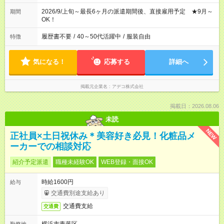
2026/9/上旬～最長6ヶ月の派遣期間後、直接雇用予定 ★9月～
期間
OK！
履歴書不要
/
40～50代活躍中
/
服装自由
特徴
気になる！
応募する
詳細へ
掲載元企業名
アデコ株式会社
掲載日：2026.08.06
未読
NEW
正社員×土日祝休み＊美容好き必見！化粧品メ
ーカーでの相談対応
紹介予定派遣
職種未経験OK
WEB登録・面接OK
時給1600円
給与
交通費別途支給あり
交通費支給
交通費