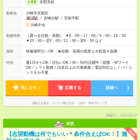
全額支給
交通費
川崎市宮前区
勤務地
鷺沼駅
/
宮崎台駅
/
宮前平駅
川崎中央
（選べる日勤・夜勤） ▼8：00～17：00／9：00～18：00
勤務時間
▼20：00～翌5：00／21：00～翌6：00 など
研修後即日～OK ★短期・長期の就業も大歓迎＃急募
期間
週1日からOK
/
日払いOK
/
40～50代活躍中
/
副業・Wワーク
特徴
OK
/
シフト勤務
/
10名以上の大量募集
/
電話対応なし
/
パソコ
ンスキル不要
気になる！
応募する
詳細へ
掲載元企業名
テイケイ株式会社 【東京・神奈川エリア】
掲載日：2026.08.07
未読
NEW
【志望動機は何でもいい＊条件合えばOK！】施