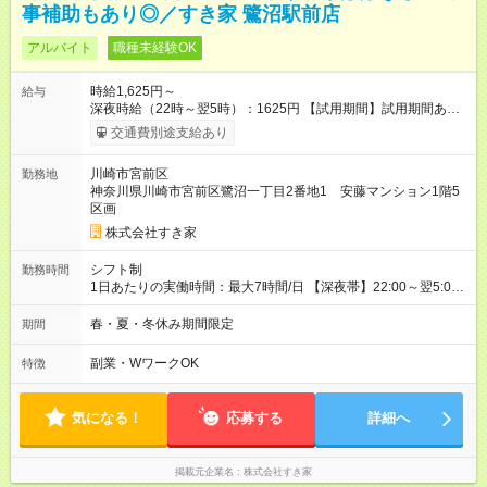
事補助もあり◎／すき家 鷺沼駅前店
アルバイト
職種未経験OK
時給1,625円～
給与
深夜時給（22時～翌5時）：1625円 【試用期間】試用期間あり
試用期間の長さ：1ヶ月 雇用形態、給与は本採用時と同じです。
交通費別途支給あり
試用期間の実態は30日（※条件変更なし）ですが、切り上げで
一ヶ月とさせていただきます。 研修制度あり：15時間(研修中も
川崎市宮前区
勤務地
同時給）
神奈川県川崎市宮前区鷺沼一丁目2番地1 安藤マンション1階5
区画
株式会社すき家
シフト制
勤務時間
1日あたりの実働時間：最大7時間/日 【深夜帯】22:00～翌5:00
週2日～・1日2h～OK◎ ※22:00から翌5:00までは18歳以上の方
のみ勤務可能です（18歳未満の深夜業務禁止のため） ★深夜で
春・夏・冬休み期間限定
期間
も安心して働けます★ すき家では、ワンオペを禁止していま
す。 必ず、2名以上での勤務を行いますので、安心して働けま
副業・WワークOK
特徴
す。
気になる！
応募する
詳細へ
掲載元企業名
株式会社すき家