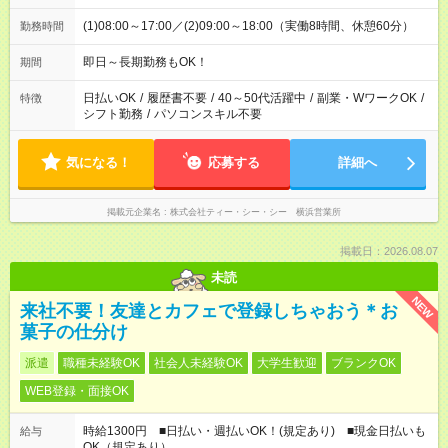
(1)08:00～17:00／(2)09:00～18:00（実働8時間、休憩60分）
勤務時間
即日～長期勤務もOK！
期間
日払いOK
/
履歴書不要
/
40～50代活躍中
/
副業・WワークOK
/
特徴
シフト勤務
/
パソコンスキル不要
気になる！
応募する
詳細へ
掲載元企業名
株式会社ティー・シー・シー 横浜営業所
掲載日：2026.08.07
未読
NEW
来社不要！友達とカフェで登録しちゃおう＊お
菓子の仕分け
派遣
職種未経験OK
社会人未経験OK
大学生歓迎
ブランクOK
WEB登録・面接OK
時給1300円 ■日払い・週払いOK！(規定あり) ■現金日払いも
給与
OK（規定あり）