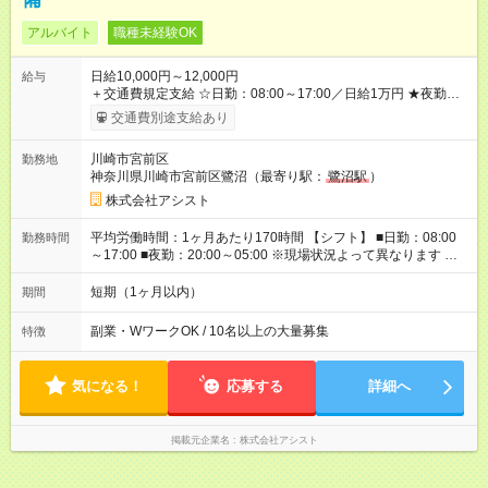
アルバイト
職種未経験OK
日給10,000円～12,000円
給与
＋交通費規定支給 ☆日勤：08:00～17:00／日給1万円 ★夜勤：
20:00～05:00／日給1万2000円 -:+:-:+:-:+:-:+:-:+:- 日勤＋夜勤で 1
交通費別途支給あり
日『2万2000円』も稼げる！ -:+:-:+:-:+:-:+:-:+:- ■選べる支払い方
法 ┗日払い・週払い・月払いOK！ さらに手渡し・振込まで選
川崎市宮前区
勤務地
べる！ 日払いは、当日に『現金全額』手渡しです♪ ■残業手当
神奈川県川崎市宮前区鷺沼（最寄り駅：
鷺沼駅
）
別途支給 ■日給全額保障あり ┗予定時間より早く終わっても日給
は満額支給！ ■資格手当あり ┗施設警備2級など 【試用期間】
株式会社アシスト
試用期間なし
平均労働時間：1ヶ月あたり170時間 【シフト】 ■日勤：08:00
勤務時間
～17:00 ■夜勤：20:00～05:00 ※現場状況よって異なります ※早
く終われば1現場4～8時間勤務もあり ☆週3～勤務OK！ ☆現場
が早く終わっても日給全額保証！ ☆ご希望の方は「日勤＋夜
短期（1ヶ月以内）
期間
勤」も可能！ 平均労働時間：1ヶ月あたり170時間 【シフト】 ■
日勤：08:00～17:00 ■夜勤：20:00～05:00 ※現場状況よって異
副業・WワークOK / 10名以上の大量募集
特徴
なります ※早く終われば1現場4～8時間勤務もあり ☆週3～勤務
OK！ ☆現場が早く終わっても日給全額保証！ ☆ご希望の方は
「日勤＋夜勤」も可能！
気になる！
応募する
詳細へ
掲載元企業名
株式会社アシスト