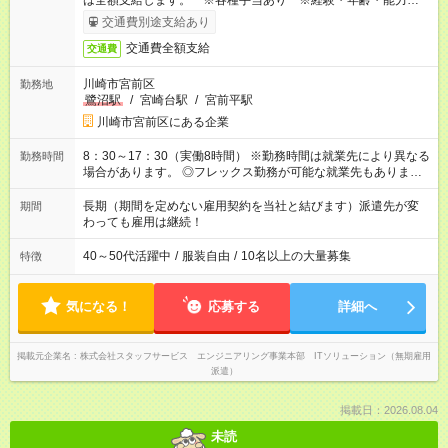
は全額支給します。 ※各種手当あり ※経験・年齢・能力等を
考慮して加給・優遇します。
交通費別途支給あり
交通費全額支給
交通費
川崎市宮前区
勤務地
鷺沼駅
/
宮崎台駅
/
宮前平駅
川崎市宮前区にある企業
8：30～17：30（実働8時間） ※勤務時間は就業先により異なる
勤務時間
場合があります。 ◎フレックス勤務が可能な就業先もありま
す。 ◎今よりもさらに働きやすい環境をつくるべく、 働き方
改革に全社をあげて取り組んでいます。
長期（期間を定めない雇用契約を当社と結びます）派遣先が変
期間
わっても雇用は継続！
40～50代活躍中
/
服装自由
/
10名以上の大量募集
特徴
気になる！
応募する
詳細へ
掲載元企業名
株式会社スタッフサービス エンジニアリング事業本部 ITソリューション（無期雇用
派遣）
掲載日：2026.08.04
未読