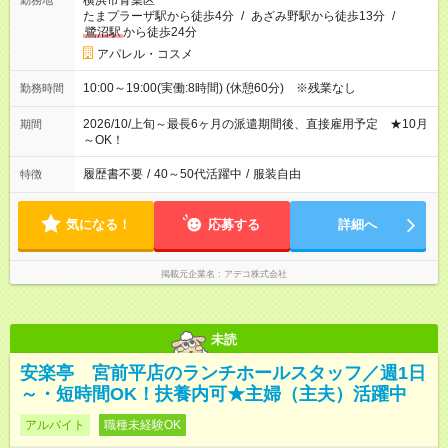
横浜市青葉区
勤務地
たまプラーザ駅から徒歩4分
/
あざみ野駅から徒歩13分
/
鷺沼駅
から徒歩24分
アパレル・コスメ
10:00～19:00(実働:8時間) (休憩60分) ※残業なし
勤務時間
2026/10/上旬～最長6ヶ月の派遣期間後、直接雇用予定 ★10月
期間
～OK！
履歴書不要
/
40～50代活躍中
/
服装自由
特徴
気になる！
応募する
詳細へ
掲載元企業名
アデコ株式会社
未読
安楽亭 宮前平店のランチホールスタッフ／週1日
～・短時間OK！扶養内可★主婦（主夫）活躍中
アルバイト
職種未経験OK