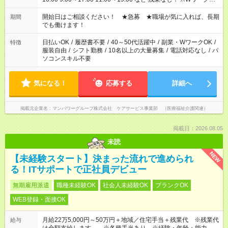
場合、他のお仕事と合わせ週40時間超の就業はご案内できませ
ん ※法令に基づき、週20時間以上勤務は社会保険への加入対象
開始日はご相談ください！ ★急募 ★職場が気に入れば、長期
期間
となります ※労働者派遣法（日雇い派遣の原則禁止）により、
でも働けます！
短時間・短期間の就業はご案内が難しい場合があります
日払いOK
/
履歴書不要
/
40～50代活躍中
/
副業・WワークOK
/
特徴
服装自由
/
シフト勤務
/
10名以上の大量募集
/
電話対応なし
/
パ
ソコンスキル不要
気になる！
応募する
詳細へ
掲載元企業名
マンパワーグループ株式会社 ケアサービス事業部 （医療福祉介護関連）
掲載日：2026.08.05
未読
NEW
【未経験スタート】決まった流れで進められ
る！ITサポートで正社員デビュー
無期雇用派遣
職種未経験OK
社会人未経験OK
ブランクOK
WEB登録・面接OK
月給22万5,000円～50万円＋地域／住宅手当＋残業代 ※残業代
給与