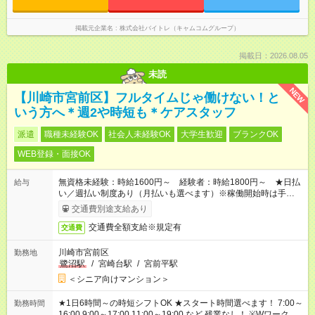
掲載元企業名
株式会社バイトレ（キャムコムグループ）
掲載日：2026.08.05
未読
NEW
【川崎市宮前区】フルタイムじゃ働けない！と
いう方へ＊週2や時短も＊ケアスタッフ
派遣
職種未経験OK
社会人未経験OK
大学生歓迎
ブランクOK
WEB登録・面接OK
無資格未経験：時給1600円～ 経験者：時給1800円～ ★日払
給与
い／週払い制度あり（月払いも選べます）※稼働開始時は手続き
完了次第のお支払いとなります。
交通費別途支給あり
交通費全額支給※規定有
交通費
川崎市宮前区
勤務地
鷺沼駅
/
宮崎台駅
/
宮前平駅
＜シニア向けマンション＞
★1日6時間～の時短シフトOK ★スタート時間選べます！ 7:00～
勤務時間
16:00 9:00～17:00 11:00～19:00 など 残業なし！ ※Wワークの