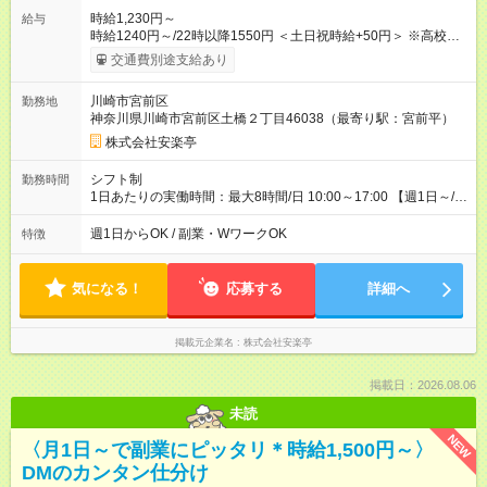
時給1,230円～
給与
時給1240円～/22時以降1550円 ＜土日祝時給+50円＞ ※高校生
時給1230円 【試用期間】試用期間あり 試用期間の長さ：12ヶ
交通費別途支給あり
月 雇用形態、給与は本採用時と同じです。 ※最大12ヶ月の間
で、合計30時間の試用期間（研修期間）があります。
川崎市宮前区
勤務地
神奈川県川崎市宮前区土橋２丁目46038（最寄り駅：宮前平）
株式会社安楽亭
シフト制
勤務時間
1日あたりの実働時間：最大8時間/日 10:00～17:00 【週1日～/1
日3時間～OK！】 ＊レギュラー勤務ももちろん大歓迎！ 「子ど
ものお迎えまでの時間」 「ランチタイムだけ」 など、家庭の予
週1日からOK / 副業・WワークOK
特徴
定に合わせやすいシフト制！ ※ディナータイムの勤務希望も相
談可能◎
気になる！
応募する
詳細へ
掲載元企業名
株式会社安楽亭
掲載日：2026.08.06
未読
NEW
〈月1日～で副業にピッタリ＊時給1,500円～〉
DMのカンタン仕分け