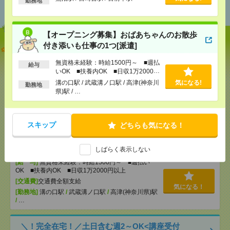
勤務地
おすすめ
【オープニング募集】おばあちゃんのお散歩
付き添いも仕事の1つ[派遣]
説明会参加で全員に【現金2千円相当プレゼント】生
活のお手伝い[派遣]
無資格未経験：時給1500円～ ■週払
給与
いOK ■扶養内OK ■日収1万2000円
[給 与]
無資格未経験：時給1500円～ ■週払い
以上
溝の口駅 / 武蔵溝ノ口駅 / 高津(神奈川
気になる!
勤務地
OK ■扶養内OK ■日収1万2000円以上
県)駅 / …
[交通費]
交通費全額支給
気になる！
[勤務地]
鷺沼駅
/
宮崎台駅
/
宮前平駅
スキップ
どちらも気になる！
【オープニング募集】おばあちゃんのお散歩付き添
いも仕事の1つ[派遣]
しばらく表示しない
[給 与]
無資格未経験：時給1500円～ ■週払い
OK ■扶養内OK ■日収1万2000円以上
[交通費]
交通費全額支給
気になる！
[勤務地]
溝の口駅
/
武蔵溝ノ口駅
/
高津(神奈川県)駅
/
…
＼！完全在宅！／土日含む週2～OK<講座受付