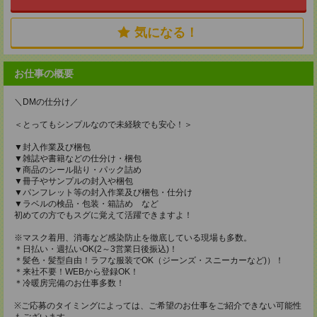
気になる！
お仕事の概要
＼DMの仕分け／
＜とってもシンプルなので未経験でも安心！＞
▼封入作業及び梱包
▼雑誌や書籍などの仕分け・梱包
▼商品のシール貼り・パック詰め
▼冊子やサンプルの封入や梱包
▼パンフレット等の封入作業及び梱包・仕分け
▼ラベルの検品・包装・箱詰め など
初めての方でもスグに覚えて活躍できますよ！
※マスク着用、消毒など感染防止を徹底している現場も多数。
＊日払い・週払いOK(2～3営業日後振込)！
＊髪色・髪型自由！ラフな服装でOK（ジーンズ・スニーカーなど)）！
＊来社不要！WEBから登録OK！
＊冷暖房完備のお仕事多数！
※ご応募のタイミングによっては、ご希望のお仕事をご紹介できない可能性