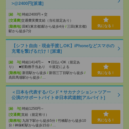
>@2400円[派遣]
[給 与]
時給2400円＋交
[交通費]
交通費実費支給（当社規定あり）
気になる！
[勤務地]
田町(東京都)駅から徒歩4分
/
三田(東京都)
駅から徒歩7分
【シフト自由・現金手渡しOK】iPhoneなどスマホの
充電を繋げるだけ！[派遣]
[給 与]
時給1414円～ ▼日払いOK（規定あ
り） ■初勤務手当あり ※規定による
[勤務地]
新宿駅から徒歩
/
新宿三丁目駅から徒歩
/
気になる！
高田馬場駅から徒歩
/
…
＜日本を代表するバンド＊サカナクション＞ツアー
公演のサポートバイト＠日本武道館[アルバイト]
[給 与]
時給1250円～
[交通費]
支給（規定有り）
気になる！
[勤務地]
九段下駅から徒歩5分
/
竹橋駅から徒歩10
分
/
神保町駅から徒歩15分
/
…