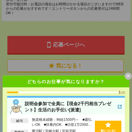
受付可能日時：お電話の場合はお時間がかかる場合がございますのでWEB
からの応募がおすすめです！エントリーボタンからの応募受付は24時間
OK！
応募ページへ
気になる！
×
どちらのお仕事が気になりますか？
メール
LINE
で送る
で送る
1
/10
説明会参加で全員に【現金2千円相当プレゼ
シェア
ツイート
ブックマーク
ント】生活のお手伝い[派遣]
無資格未経験：時給1500円～ ■週払
給与
いOK ■扶養内OK ■日収1万2000円
あなたの閲覧履歴からの
以上
鷺沼駅 / 宮崎台駅 / 宮前平駅
気になる!