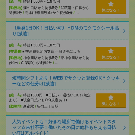
[給 与]
時給1,500円～1,875円
[勤務地]
溝の口駅から徒歩5分
/
武蔵溝ノ口駅から
気になる！
徒歩5分
/
高津(神奈川県)駅から徒歩5分
/
…
《単発1日OK！日払い可》＊DMのモクモクシール貼
り[派遣]
[給 与]
時給1,500円～1,875円
[交通費]
■ 交通費規定内支給 ※派遣先による
気になる！
[勤務地]
神奈川駅から徒歩5分
/
東神奈川駅から徒
歩5分
/
白楽駅から徒歩5分
/
…
短時間シフトあり！WEBでサクッと登録OK＊クッキ
ーなどの仕分け[派遣]
[給 与]
時給1500円 ■日払い・週払いOK！(規定
あり) ■現金日払いもOK(規定あり)
気になる！
[勤務地]
新宿駅
/
新宿三丁目駅
人気イベントも！好きな場所で働けるイベントスタ
ッフ☆来社不要！働いたその日に給料もらえる日払
い/T1[アルバイト]