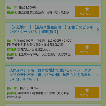
[給 与]
日給13,000円～
[勤務地]
東京都豊島区南池袋（最寄り駅：池袋駅）
気になる！
【未経験OK】【服装＆髪色自由！】お菓子のピッキ
ング・シール貼り｜短期[派遣]
[給 与]
時給1400円／月収例：117,600円＝1,400
円×4時間×21日勤務の場合＋交通費別途支給
[交通費]
実費支給／当社規定あり。
気になる！
[勤務地]
七里駅から車6分
/
大宮公園駅
/
大宮(埼玉
県)駅
人気イベントも！好きな場所で働けるイベントスタ
ッフ☆来社不要！働いたその日に給料もらえる日払
い/T1[アルバイト]
[給 与]
日給13,000円～
[勤務地]
神奈川県川崎市中原区小杉町（最寄り駅：
気になる！
武蔵小杉駅）