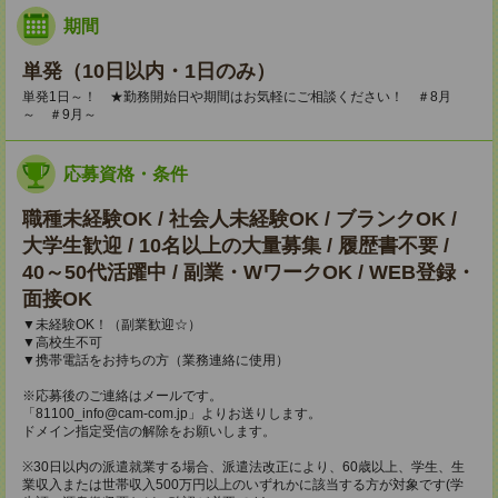
期間
単発（10日以内・1日のみ）
単発1日～！ ★勤務開始日や期間はお気軽にご相談ください！ ＃8月
～ ＃9月～
応募資格・条件
職種未経験OK / 社会人未経験OK / ブランクOK /
大学生歓迎 / 10名以上の大量募集 / 履歴書不要 /
40～50代活躍中 / 副業・WワークOK / WEB登録・
面接OK
▼未経験OK！（副業歓迎☆）
▼高校生不可
▼携帯電話をお持ちの方（業務連絡に使用）
※応募後のご連絡はメールです。
「81100_info@cam-com.jp」よりお送りします。
ドメイン指定受信の解除をお願いします。
※30日以内の派遣就業する場合、派遣法改正により、60歳以上、学生、生
業収入または世帯収入500万円以上のいずれかに該当する方が対象です(学