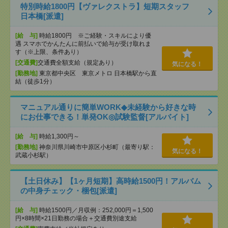
特別時給1800円【ヴァレクストラ】短期スタッフ
日本橋[派遣]
[給 与]
時給1800円 ※ご経験・スキルにより優
遇 スマホでかんたんに前払いで給与が受け取れま
す（※上限、条件あり）
[交通費]
交通費全額支給（規定あり）
気になる！
[勤務地]
東京都中央区 東京メトロ 日本橋駅から直
結（徒歩1分）
マニュアル通りに簡単WORK◆未経験から好きな時
にお仕事できる！単発OK◎試験監督[アルバイト]
[給 与]
時給1,300円～
[勤務地]
神奈川県川崎市中原区小杉町（最寄り駅：
気になる！
武蔵小杉駅）
【土日休み】【1ヶ月短期】高時給1500円！アルバム
の中身チェック・梱包[派遣]
[給 与]
時給1500円／月収例：252,000円＝1,500
円×8時間×21日勤務の場合＋交通費別途支給