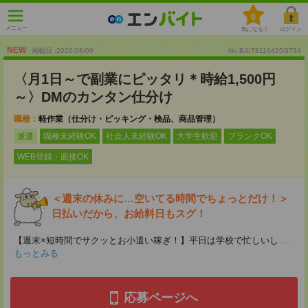
0
メニュー
気になる！
ログイン
NEW
掲載日 :2026
/
08
/
06
No.BAIT8110425GT34
〈月1日～で副業にピッタリ＊時給1,500円
～〉DMのカンタン仕分け
職種：
軽作業（仕分け・ピッキング・検品、商品管理）
派遣
職種未経験OK
社会人未経験OK
大学生歓迎
ブランクOK
WEB登録・面接OK
＜週末の休みに…空いてる時間でちょっとだけ！＞
日払いだから、お給料日もスグ！
【週末×短時間でサクッとお小遣い稼ぎ！】平日は学校で忙しいし
...
もっとみる
応募ページへ