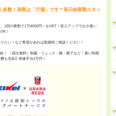
ん多数！深夜は「穴場」です＊高日給夜勤スタッ
1回の夜勤で1万4000円～をGET！収入アップでお小遣い
OK！
入りたい！など希望があれば面接時ご相談ください！
に支給！ （貸出無料）制服・リュック・靴・靴下など！暑い時期
費も支給】研修手当3万円！