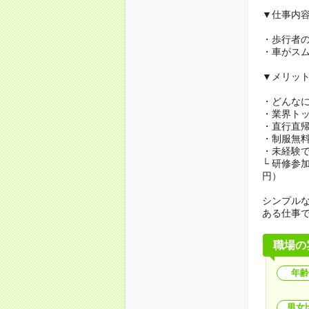
▼仕事内
・歩行者
・車がス
▼メリッ
・どんな
・業界ト
・直行直帰
・制服無
・未経験で
└ 研修参
円）
シンプル
ある仕事
職場の
年齢
男女