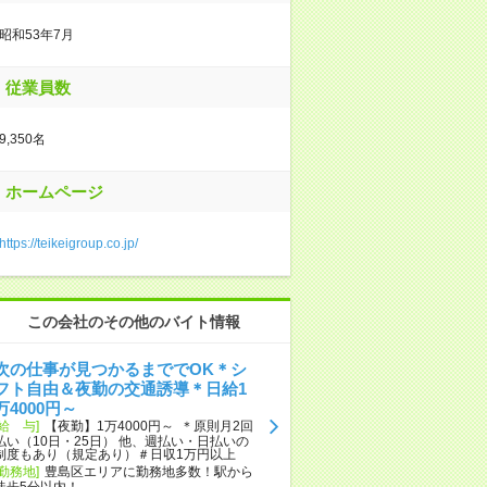
昭和53年7月
従業員数
9,350名
ホームページ
https://teikeigroup.co.jp/
この会社のその他のバイト情報
次の仕事が見つかるまででOK＊シ
フト自由＆夜勤の交通誘導＊日給1
万4000円～
[給 与]
【夜勤】1万4000円～ ＊原則月2回
払い（10日・25日） 他、週払い・日払いの
制度もあり（規定あり）＃日収1万円以上
[勤務地]
豊島区エリアに勤務地多数！駅から
徒歩5分以内！