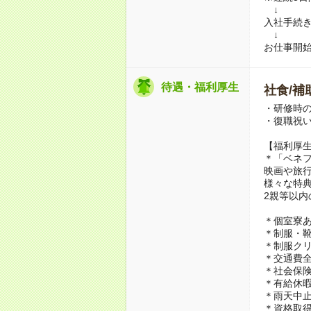
↓
入社手続
↓
お仕事開
待遇・福利厚生
社食/補
・研修時の
・復職祝い
【福利厚
＊「ベネ
映画や旅
様々な特
2親等以内
＊個室寮あ
＊制服・靴
＊制服ク
＊交通費
＊社会保険
＊有給休
＊雨天中
＊資格取