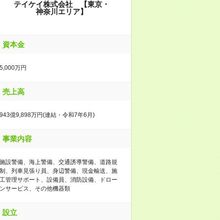
テイケイ株式会社 【東京・
神奈川エリア】
資本金
5,000万円
売上高
943億9,898万円(連結・令和7年6月)
事業内容
施設警備、海上警備、交通誘導警備、道路規
制、列車見張り員、身辺警備、現金輸送、施
工管理サポート、設備員、消防設備、ドロー
ンサービス、その他機器類
設立