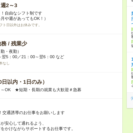
/ 週2～3
日！自由なシフト制です
月や週があってもOK！）
フト日以外はお休みです。
務 / 残業少
日勤・夜勤）
～翌5：00／21：00～翌6：00 など
本なし
0日以内・1日のみ）
～OK ★短期・長期の就業も大歓迎＃急募
！交通誘導のお仕事をお願いします
車が安心して通れるよう、
声をかけながらサポートするお仕事です。