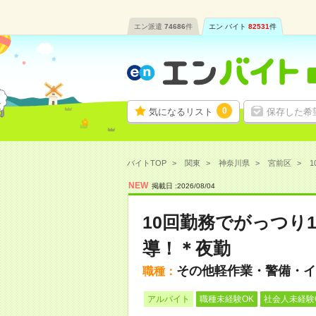
エン派遣
74686
件
エン バイト
82531
件
0
気になるリスト
保存した希
バイトTOP
関東
神奈川県
宮前区
1
NEW
掲載日 :
2026
/
08
/
04
10回勤務でがっつり
導！＊夜勤
その他軽作業・警備・イ
職種：
アルバイト
職種未経験OK
社会人未経験