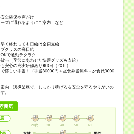
容
の安全確保や声がけ
ムーズに通れるようにご案内 など
ト
に早く終わっても日給は全額支給
ップクラスの高日給
OKで通勤ラクラク
料貸与（季節にあわせた快適グッズも支給）
も安心の充実研修あり※3日（20ｈ）
加で嬉しい手当！（手当30000円＋昼食弁当無料＋夕食代3000
な案内・誘導業務で、しっかり稼げる＆安全を守るやりがいの
です。
雰囲気
層
20代
30
40
50
60
比率
女性
男性