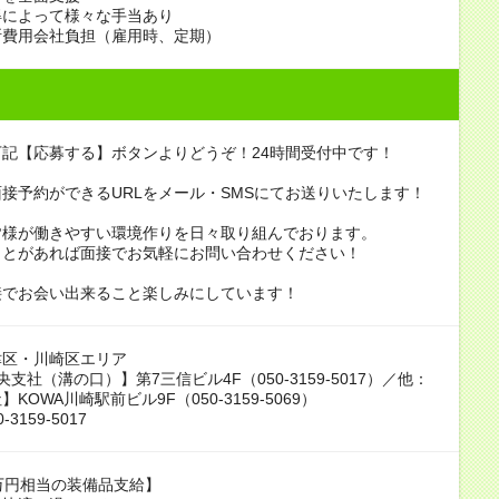
得によって様々な手当あり
断費用会社負担（雇用時、定期）
記【応募する】ボタンよりどうぞ！24時間受付中です！
接予約ができるURLをメール・SMSにてお送りいたします！
皆様が働きやすい環境作りを日々取り組んでおります。
ことがあれば面接でお気軽にお問い合わせください！
接でお会い出来ること楽しみにしています！
津区・川崎区エリア
支社（溝の口）】第7三信ビル4F（050-3159-5017）／他：
KOWA川崎駅前ビル9F（050-3159-5069）
-3159-5017
万円相当の装備品支給】