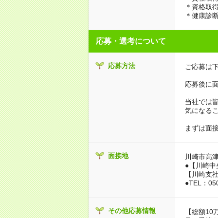
＊資格取
＊健康診
応募・選考について
応募方法
ご応募は下
応募後に面
当社では
気になる
まずは面
面接地
川崎市高
●【川崎中央
【川崎支社】
●TEL：050
その他応募情報
【総額10