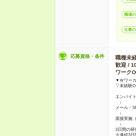
職場の
仕事の
応募資格・条件
職種未経験
歓迎 / 
ワークO
▼Ｗワー
▽未経験O
エンバイ
↓
メール・S
↓
面接実施
↓
3日間の
※連続3