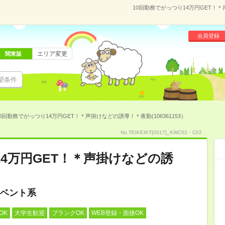
10回勤務でがっつり14万円GET！＊
会員登録
エリア変更
関東版
望条件
0回勤務でがっつり14万円GET！＊声掛けなどの誘導！＊夜勤(106361153）
No.TEIKEIKT[0017]_KWC02・C02
14万円GET！＊声掛けなどの誘
ベント系
OK
大学生歓迎
ブランクOK
WEB登録・面接OK