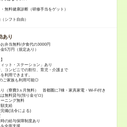
き・無料健康診断（研修手当をゲット）
始（シフト自由）
助あり
お弁当無料/夕食代の3000円
金5万円（規定あり）
生】
フィット・ステーション」あり
行、コンビニでの割引、育児・介護まで
典を利用できます。
のご家族も利用可能◎
り（寮費3ヵ月無料） 首都圏に7棟・家具家電・Wi-Fi付き
は無料貸与(預り金ゼロ)
リーニング無料
全額支給
完備(法令による)
暇
止時の給与保障制度あり
得を全面支援