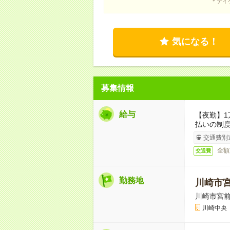
＊テイ
気になる！
募集情報
給与
【夜勤】1
払いの制
交通費別
全額
交通費
勤務地
川崎市
川崎市宮
川崎中央