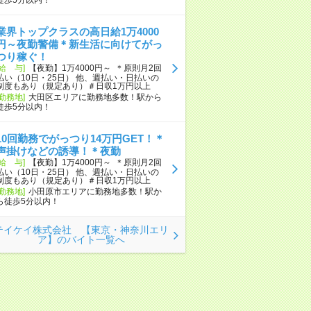
業界トップクラスの高日給1万4000
円～夜勤警備＊新生活に向けてがっ
つり稼ぐ！
[給 与]
【夜勤】1万4000円～ ＊原則月2回
払い（10日・25日） 他、週払い・日払いの
制度もあり（規定あり）＃日収1万円以上
[勤務地]
大田区エリアに勤務地多数！駅から
徒歩5分以内！
10回勤務でがっつり14万円GET！＊
声掛けなどの誘導！＊夜勤
[給 与]
【夜勤】1万4000円～ ＊原則月2回
払い（10日・25日） 他、週払い・日払いの
制度もあり（規定あり）＃日収1万円以上
[勤務地]
小田原市エリアに勤務地多数！駅か
ら徒歩5分以内！
テイケイ株式会社 【東京・神奈川エリ
ア】のバイト一覧へ