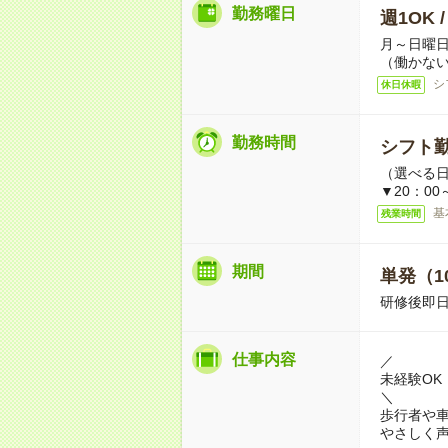
勤務曜日
週1OK 
月～日曜
（働かない
シ
休日休暇
勤務時間
シフト勤
（選べる
▼20：00
基
残業時間
期間
単発（1
研修後即日
仕事内容
／
未経験OK
＼
歩行者や
やさしく