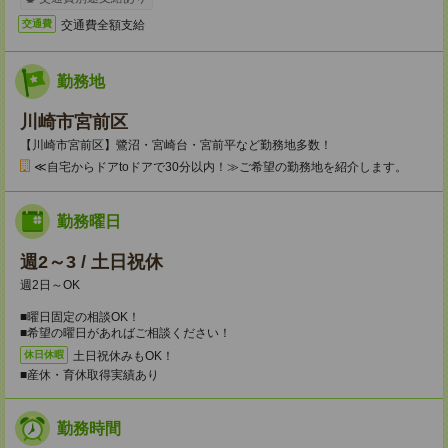
交通費全額支給
交通費
勤務地
川崎市宮前区
【川崎市宮前区】鷺沼・宮崎台・宮前平など勤務地多数！
≪自宅からドアtoドアで30分以内！≫ご希望の勤務地を紹介します。
勤務曜日
週2～3 / 土日祝休
週2日～OK
■曜日固定の相談OK！
■希望の曜日があればご相談ください！
土日祝休みもOK！
休日休暇
■産休・育休取得実績あり
勤務時間