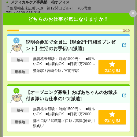
メディカルケア事業部 柏オフィス
千葉県柏市末広町5-19 第12関口ビル7F 705号室
×
TEL：0120-935-218
MAIL：
tenshoku@nikken-ts.jp
どちらのお仕事が気になりますか？
担当：採用担当
1
/10
メディカルケア事業部 新宿オフィス
東京都新宿区新宿2-3-10 新宿御苑ビル6階
説明会参加で全員に【現金2千円相当プレゼ
TEL：0120-457-235
MAIL：
tenshoku@nikken-ts.jp
ント】生活のお手伝い[派遣]
担当：採用担当
無資格未経験：時給1500円～ ■週払
給与
メディカルケア事業部 立川事業所
いOK ■扶養内OK ■日収1万2000円
東京都立川市錦町1-12-14
以上
鷺沼駅 / 宮崎台駅 / 宮前平駅
気になる!
TEL：0120-934-200
勤務地
MAIL：
tenshoku@nikken-ts.jp
担当：採用担当
メディカルケア事業部 町田オフィス
【オープニング募集】おばあちゃんのお散歩
東京都町田市森野1-7-23 大樹生命町田ビル6F
付き添いも仕事の1つ[派遣]
TEL：0120-453-285
MAIL：
tenshoku@nikken-ts.jp
無資格未経験：時給1500円～ ■週払
担当：採用担当
給与
いOK ■扶養内OK ■日収1万2000円
メディカルケア事業部 横浜オフィス
以上
溝の口駅 / 武蔵溝ノ口駅 / 高津(神奈川
気になる!
勤務地
神奈川県横浜市保土ケ谷区神戸町134 横浜ビジネスパークサウスタワー
県)駅 / …
2F B区画
TEL：0120-901-799