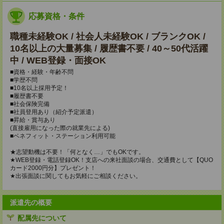
応募資格・条件
職種未経験OK / 社会人未経験OK / ブランクOK /
10名以上の大量募集 / 履歴書不要 / 40～50代活躍
中 / WEB登録・面接OK
■資格・経験・年齢不問
■学歴不問
■10名以上採用予定！
■履歴書不要
■社会保険完備
■社員登用あり（紹介予定派遣）
■昇給・賞与あり
(直接雇用になった際の就業先による)
■ベネフィット・ステーション利用可能
★志望動機は不要！「何となく…」でもOKです。
★WEB登録・電話登録OK！支店への来社面談の場合、交通費として【QUO
カード2000円分】プレゼント！
★出張面談に関してもお気軽にご相談ください。
派遣先の概要
配属先について