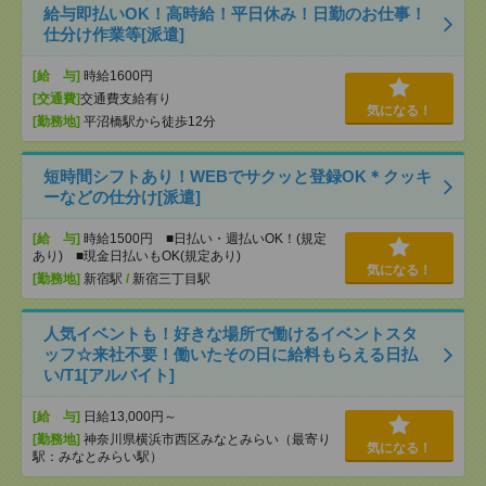
給与即払いOK！高時給！平日休み！日勤のお仕事！
仕分け作業等[派遣]
[給 与]
時給1600円
[交通費]
交通費支給有り
気になる！
[勤務地]
平沼橋駅から徒歩12分
短時間シフトあり！WEBでサクッと登録OK＊クッキ
ーなどの仕分け[派遣]
[給 与]
時給1500円 ■日払い・週払いOK！(規定
あり) ■現金日払いもOK(規定あり)
気になる！
[勤務地]
新宿駅
/
新宿三丁目駅
人気イベントも！好きな場所で働けるイベントスタ
ッフ☆来社不要！働いたその日に給料もらえる日払
い/T1[アルバイト]
[給 与]
日給13,000円～
[勤務地]
神奈川県横浜市西区みなとみらい（最寄り
気になる！
駅：みなとみらい駅）