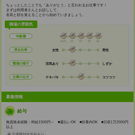
ちょっとしたことでも「ありがとう」と言われるお仕事です！
まずは利用者さんとお話しして、
名前と顔を覚えることから始めていきましょう。
職場の雰囲気
年齢層
20代
30
40
50
60
男女比率
女性
男性
職場の様子
活気あり
しずか
仕事の仕方
テキパキ
コツコツ
募集情報
給与
無資格未経験：時給1500円～ ■週払いOK ■扶養内OK ■日収1万2000円
以上
交通費別途支給あり