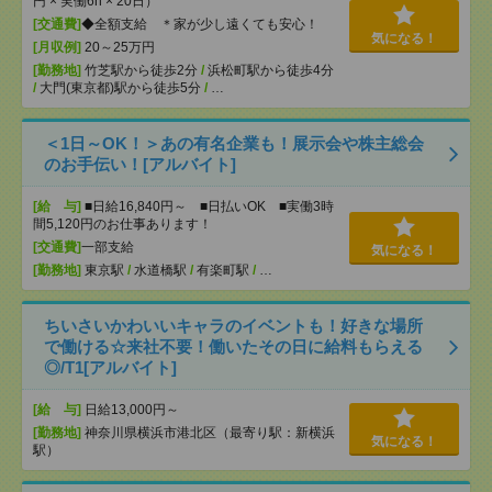
円 × 実働6h × 20日）
[交通費]
◆全額支給 ＊家が少し遠くても安心！
気になる！
[月収例]
20～25万円
[勤務地]
竹芝駅から徒歩2分
/
浜松町駅から徒歩4分
/
大門(東京都)駅から徒歩5分
/
…
＜1日～OK！＞あの有名企業も！展示会や株主総会
のお手伝い！[アルバイト]
[給 与]
■日給16,840円～ ■日払いOK ■実働3時
間5,120円のお仕事あります！
[交通費]
一部支給
気になる！
[勤務地]
東京駅
/
水道橋駅
/
有楽町駅
/
…
ちいさいかわいいキャラのイベントも！好きな場所
で働ける☆来社不要！働いたその日に給料もらえる
◎/T1[アルバイト]
[給 与]
日給13,000円～
[勤務地]
神奈川県横浜市港北区（最寄り駅：新横浜
気になる！
駅）