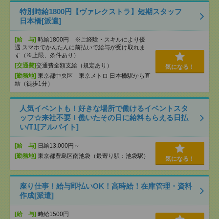
特別時給1800円【ヴァレクストラ】短期スタッフ
日本橋[派遣]
[給 与]
時給1800円 ※ご経験・スキルにより優
遇 スマホでかんたんに前払いで給与が受け取れま
す（※上限、条件あり）
[交通費]
交通費全額支給（規定あり）
気になる！
[勤務地]
東京都中央区 東京メトロ 日本橋駅から直
結（徒歩1分）
人気イベントも！好きな場所で働けるイベントスタ
ッフ☆来社不要！働いたその日に給料もらえる日払
い/T1[アルバイト]
[給 与]
日給13,000円～
[勤務地]
東京都豊島区南池袋（最寄り駅：池袋駅）
気になる！
座り仕事！給与即払いOK！高時給！在庫管理・資料
作成[派遣]
[給 与]
時給1500円