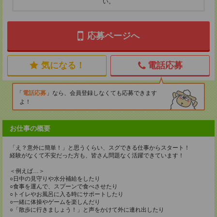
い。
応募ページへ
気になる！
電話応募
電話応募
なら、会員登録しなくても応募できます
よ！
お仕事の概要
「え？意外に簡単！」と思うくらい、スグできる仕事からスタート！
経験がなくて不安だった方も、皆さん問題なく活躍できています！
＜例えば…＞
○日中の見守りや水分補給をしたり
○食事を運んで、スプーンで食べさせたり
○トイレやお風呂に入る時にサポートしたり
○一緒に体操やゲームを楽しんだり
○「散歩に行きましょう！」と声をかけて外に連れ出したり