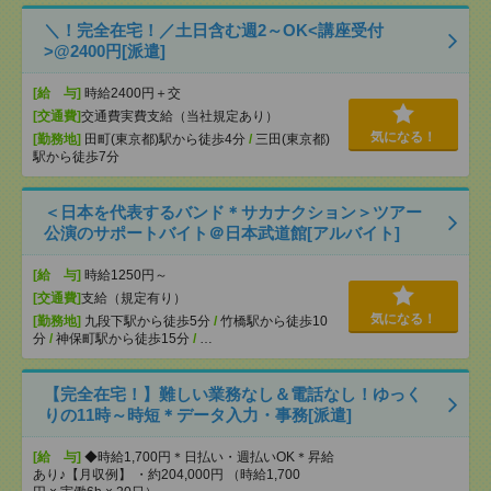
＼！完全在宅！／土日含む週2～OK<講座受付
>@2400円[派遣]
[給 与]
時給2400円＋交
[交通費]
交通費実費支給（当社規定あり）
気になる！
[勤務地]
田町(東京都)駅から徒歩4分
/
三田(東京都)
駅から徒歩7分
＜日本を代表するバンド＊サカナクション＞ツアー
公演のサポートバイト＠日本武道館[アルバイト]
[給 与]
時給1250円～
[交通費]
支給（規定有り）
気になる！
[勤務地]
九段下駅から徒歩5分
/
竹橋駅から徒歩10
分
/
神保町駅から徒歩15分
/
…
【完全在宅！】難しい業務なし＆電話なし！ゆっく
りの11時～時短＊データ入力・事務[派遣]
[給 与]
◆時給1,700円＊日払い・週払いOK＊昇給
あり♪【月収例】 ・約204,000円 （時給1,700