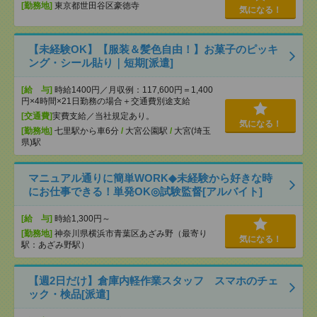
[勤務地]
東京都世田谷区豪徳寺
気になる！
【未経験OK】【服装＆髪色自由！】お菓子のピッキ
ング・シール貼り｜短期[派遣]
[給 与]
時給1400円／月収例：117,600円＝1,400
円×4時間×21日勤務の場合＋交通費別途支給
[交通費]
実費支給／当社規定あり。
気になる！
[勤務地]
七里駅から車6分
/
大宮公園駅
/
大宮(埼玉
県)駅
マニュアル通りに簡単WORK◆未経験から好きな時
にお仕事できる！単発OK◎試験監督[アルバイト]
[給 与]
時給1,300円～
[勤務地]
神奈川県横浜市青葉区あざみ野（最寄り
気になる！
駅：あざみ野駅）
【週2日だけ】倉庫内軽作業スタッフ スマホのチェ
ック・検品[派遣]