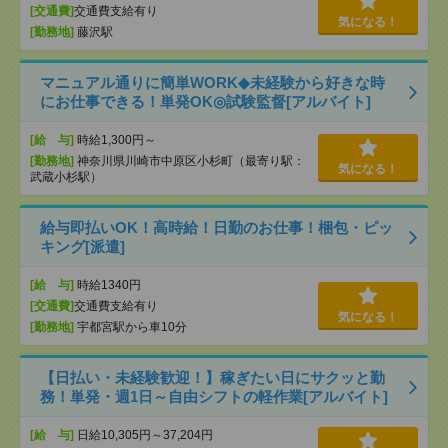
[交通費]
交通費支給有り
気になる！
[勤務地]
藤沢駅
マニュアル通りに簡単WORK◆未経験から好きな時
にお仕事できる！単発OK◎試験監督[アルバイト]
[給 与]
時給1,300円～
[勤務地]
神奈川県川崎市中原区小杉町（最寄り駅：
気になる！
武蔵小杉駅）
給与即払いOK！高時給！日勤のお仕事！梱包・ピッ
キング[派遣]
[給 与]
時給1340円
[交通費]
交通費支給有り
気になる！
[勤務地]
宇都宮駅から車10分
【日払い・未経験歓迎！】稼ぎたい日にサクッと勤
務！単発・週1日～自由シフトの軽作業[アルバイト]
[給 与]
日給10,305円～37,204円