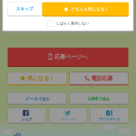
MAIL：
tenshoku@nikken-ts.jp
担当：採用担当
スキップ
どちらも気になる！
登録交通費
しばらく表示しない
★今ならご来社登録でQUOカード2000円分をプレゼント中★
応募ページへ
気になる！
電話応募
メール
LINE
で送る
で送る
シェア
ツイート
ブックマーク