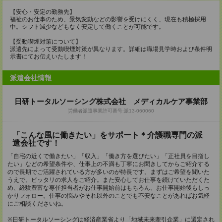
【安心・安定の勤務先】
福祉のお仕事のため、景気変動などの影響を受けにくく、現在も積極採用
中。シフト減少などもなく安定して働くことが可能です。
【受動喫煙対策について】
派遣先によって受動喫煙対策が異なります。詳細は職場見学時および条件明
示書にてお伝えいたします！
派遣会社情報
日研トータルソーシング株式会社 メディカルケア事業部
労働者派遣事業許可番号:派13-060060
「こんな風に働きたい」をサポート＊介護職専門の派
遣会社です！
「自宅の近くで働きたい」「収入」「働き方を選びたい」「正社員を目指し
たい」などの希望条件や、仕事上の不満も丁寧にお聞きしてからご紹介する
ので長期でご活躍されている方が多いのが特長です。まずはご希望を聞いた
うえで、ピッタリの求人をご紹介。また安心してお仕事を続けていただくた
め、経験豊富な専任担当者がお仕事開始前はもちろん、お仕事開始後もしっ
かりフォロー。仕事の悩みやそれ以外のことでも不安なことがあればお気軽
にご相談くださいね。
※日研トータルソーシングは経済産業省より「地域未来牽引企業」に選定され