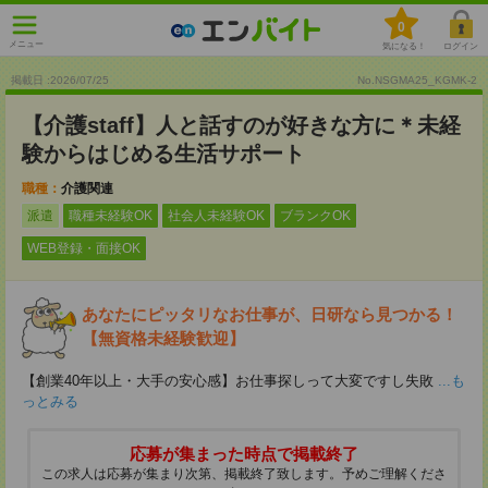
0
メニュー
気になる！
ログイン
掲載日 :2026
/
07
/
25
No.NSGMA25_KGMK-2
【介護staff】人と話すのが好きな方に＊未経
験からはじめる生活サポート
職種：
介護関連
派遣
職種未経験OK
社会人未経験OK
ブランクOK
WEB登録・面接OK
あなたにピッタリなお仕事が、日研なら見つかる！
【無資格未経験歓迎】
【創業40年以上・大手の安心感】お仕事探しって大変ですし失敗
...も
っとみる
応募が集まった時点で掲載終了
この求人は応募が集まり次第、掲載終了致します。予めご理解くださ