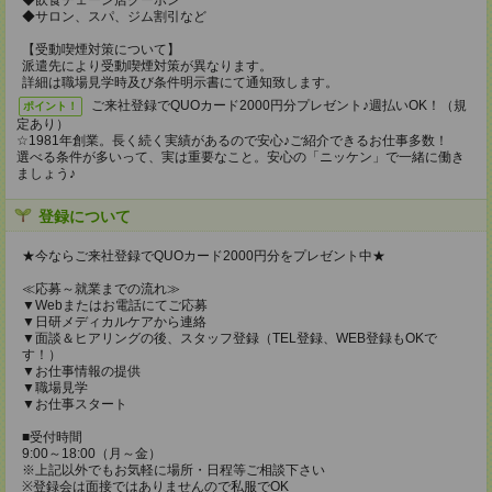
◆飲食チェーン店クーポン
◆サロン、スパ、ジム割引など
【受動喫煙対策について】
派遣先により受動喫煙対策が異なります。
詳細は職場見学時及び条件明示書にて通知致します。
ご来社登録でQUOカード2000円分プレゼント♪週払いOK！（規
ポイント！
定あり）
☆1981年創業。長く続く実績があるので安心♪ご紹介できるお仕事多数！
選べる条件が多いって、実は重要なこと。安心の「ニッケン」で一緒に働き
ましょう♪
登録について
★今ならご来社登録でQUOカード2000円分をプレゼント中★
≪応募～就業までの流れ≫
▼Webまたはお電話にてご応募
▼日研メディカルケアから連絡
▼面談＆ヒアリングの後、スタッフ登録（TEL登録、WEB登録もOKで
す！）
▼お仕事情報の提供
▼職場見学
▼お仕事スタート
■受付時間
9:00～18:00（月～金）
※上記以外でもお気軽に場所・日程等ご相談下さい
※登録会は面接ではありませんので私服でOK