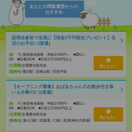
あなたの閲覧履歴からの
おすすめ
説明会参加で全員に【現金2千円相当プレゼント】生
活のお手伝い[派遣]
[給 与]
無資格未経験：時給1500円～ ■週払い
OK ■扶養内OK ■日収1万2000円以上
[交通費]
交通費全額支給
気になる！
[勤務地]
鷺沼駅
/
宮崎台駅
/
宮前平駅
【オープニング募集】おばあちゃんのお散歩付き添
いも仕事の1つ[派遣]
[給 与]
無資格未経験：時給1500円～ ■週払い
OK ■扶養内OK ■日収1万2000円以上
[交通費]
交通費全額支給
気になる！
[勤務地]
溝の口駅
/
武蔵溝ノ口駅
/
高津(神奈川県)駅
/
…