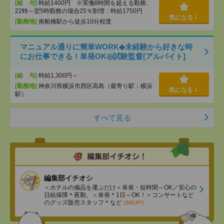
[給 与]
時給1400円 ※実働8時間を超える勤務、
22時～翌5時勤務の場合25％割増：時給1750円
気になる！
[勤務地]
南船橋駅から徒歩10分程度
マニュアル通りに簡単WORK◆未経験から好きな時
にお仕事できる！単発OK◎試験監督[アルバイト]
[給 与]
時給1,300円～
[勤務地]
神奈川県横浜市西区高島（最寄り駅：横浜
気になる！
駅）
すべて見る
編集部イチオシ
＜ホテルの備品を運ぶだけ＞単発・短時間～OK／安心の
日給保障＊夜勤、＜単発＊1日～OK！＞コンサートなど
のグッズ販売スタッフ＊など
(8/6UP!)