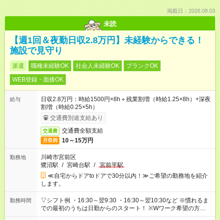
掲載日：2026.08.03
未読
【週1回＆夜勤日収2.8万円】未経験からできる！
施設で見守り
派遣
職種未経験OK
社会人未経験OK
ブランクOK
WEB登録・面接OK
日収2.8万円：時給1500円×8h＋残業割増（時給1.25×8h）+深夜
給与
割増（時給0.25×5h）
交通費別途支給あり
交通費全額支給
交通費
10～15万円
月収例
川崎市宮前区
勤務地
鷺沼駅
/
宮崎台駅
/
宮前平駅
≪自宅からドアtoドアで30分以内！≫ご希望の勤務地を紹介
します。
▽シフト例 ・16:30～翌9:30 ・16:30～翌10:30など ※慣れるま
勤務時間
での最初のうちは日勤からのスタート！ ※Wワーク希望の方へ
今ご覧のお仕事で希望する勤務時間と、もう1つのお仕事の勤務