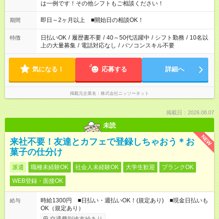
は一例です！その他シフトもご相談ください！
即日～2ヶ月以上 ■開始日の相談OK！
期間
日払いOK
/
履歴書不要
/
40～50代活躍中
/
シフト勤務
/
10名以
特徴
上の大量募集
/
電話対応なし
/
パソコンスキル不要
気になる！
応募する
詳細へ
掲載元企業名
株式会社ニッソーネット
掲載日：2026.08.07
未読
NEW
来社不要！友達とカフェで登録しちゃおう＊お
菓子の仕分け
派遣
職種未経験OK
社会人未経験OK
大学生歓迎
ブランクOK
WEB登録・面接OK
時給1300円 ■日払い・週払いOK！(規定あり) ■現金日払いも
給与
OK（規定あり）