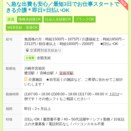
NEW
＼急な出費も安心／最短3日でお仕事スタートで
きる介護＊即日×日払いOK
派遣
職種未経験OK
社会人未経験OK
ブランクOK
WEB登録・面接OK
無資格の方：時給1500円～1875円 / 介護福祉士：時給1850円～
給与
2312円 / 初任者以上：時給1600円～2000円 ■日払いOK ■
日収例：1万2000円（時給1500円×8h）
交通費別途支給あり
全額支給
交通費
川崎市宮前区
勤務地
鷺沼駅
/
宮崎台駅
/
宮前平駅
介護施設 ★自宅近くの施設など、ご希望に合わせてご紹介
いたします！
(1)07:00～16:00 (2)09:00～18:00 (3)17:00～09:00 ※ 上記は一
勤務時間
例です！その他シフトもご相談ください！
即日～2ヶ月以上
期間
日払いOK
/
履歴書不要
/
40～50代活躍中
/
シフト勤務
/
10名以
特徴
上の大量募集
/
電話対応なし
/
パソコンスキル不要