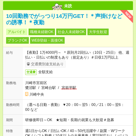
未読
NEW
10回勤務でがっつり14万円GET！＊声掛けなど
の誘導！＊夜勤
アルバイト
職種未経験OK
社会人未経験OK
大学生歓迎
ブランクOK
WEB登録・面接OK
【夜勤】1万4000円～ ＊原則月2回払い（10日・25日） 他、週
給与
払い・日払いの制度もあり（規定あり）＃日収1万円以上
交通費別途支給あり
全額支給
交通費
川崎市宮前区
勤務地
鷺沼駅
/
宮崎台駅
/
宮前平駅
川崎中央
（選べる日勤・夜勤） ▼20：00～翌5：00／21：00～翌6：
勤務時間
00 など
研修後即日～OK ★短期・長期の就業も大歓迎＃急募
期間
週1日からOK
/
日払いOK
/
40～50代活躍中
/
副業・Wワーク
特徴
OK
/
シフト勤務
/
10名以上の大量募集
/
電話対応なし
/
パソコ