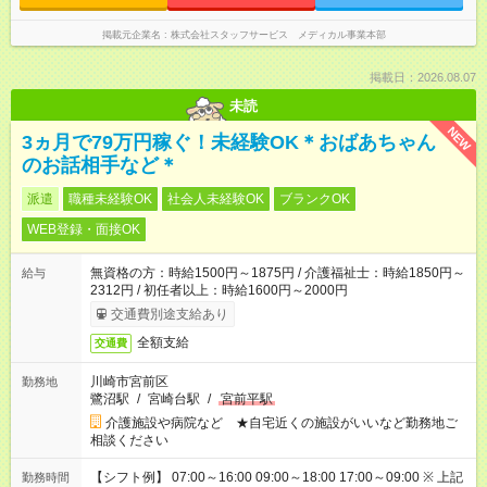
掲載元企業名
株式会社スタッフサービス メディカル事業本部
掲載日：2026.08.07
未読
NEW
3ヵ月で79万円稼ぐ！未経験OK＊おばあちゃん
のお話相手など＊
派遣
職種未経験OK
社会人未経験OK
ブランクOK
WEB登録・面接OK
無資格の方：時給1500円～1875円 / 介護福祉士：時給1850円～
給与
2312円 / 初任者以上：時給1600円～2000円
交通費別途支給あり
全額支給
交通費
川崎市宮前区
勤務地
鷺沼駅
/
宮崎台駅
/
宮前平駅
介護施設や病院など ★自宅近くの施設がいいなど勤務地ご
相談ください
【シフト例】 07:00～16:00 09:00～18:00 17:00～09:00 ※ 上記
勤務時間