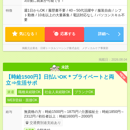
3日後に就業が可能です！
週1日からOK
/
履歴書不要
/
40～50代活躍中
/
服装自由
/
シフ
特徴
ト勤務
/
10名以上の大量募集
/
電話対応なし
/
パソコンスキル不
要
気になる！
応募する
詳細へ
掲載元企業名
日研トータルソーシング株式会社 メディカルケア事業部
掲載日：2026.08.04
未読
NEW
【時給1500円】日払いOK＊プライベートと両
立⇒生活サポ
派遣
職種未経験OK
社会人未経験OK
ブランクOK
WEB登録・面接OK
無資格の方：時給1500円～1875円 / 介護福祉士：時給1850円～
給与
2312円 / 初任者以上：時給1600円～2000円
交通費別途支給あり