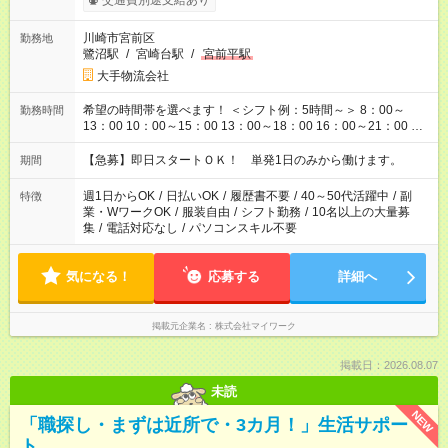
交通費別途支給あり
川崎市宮前区
勤務地
鷺沼駅
/
宮崎台駅
/
宮前平駅
大手物流会社
希望の時間帯を選べます！ ＜シフト例：5時間～＞ 8：00～
勤務時間
13：00 10：00～15：00 13：00～18：00 16：00～21：00 ＜
シフト例：8時間～＞ ・10：00～19：00 ・13：00～22：00 ・
22：00～翌6：00 など！是非ご希望をお聞かせください！
【急募】即日スタートＯＫ！ 単発1日のみから働けます。
期間
週1日からOK
/
日払いOK
/
履歴書不要
/
40～50代活躍中
/
副
特徴
業・WワークOK
/
服装自由
/
シフト勤務
/
10名以上の大量募
集
/
電話対応なし
/
パソコンスキル不要
気になる！
応募する
詳細へ
掲載元企業名
株式会社マイワーク
掲載日：2026.08.07
未読
NEW
「職探し・まずは近所で・3カ月！」生活サポー
ト