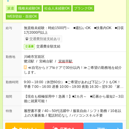
派遣
職種未経験OK
社会人未経験OK
ブランクOK
WEB登録・面接OK
無資格未経験：時給1500円～ ■週払いOK ■扶養内OK ■日収
給与
1万2000円以上
交通費別途支給あり
交通費全額支給
交通費
川崎市宮前区
勤務地
鷺沼駅
/
宮崎台駅
/
宮前平駅
≪自宅からドアtoドアで30分以内！≫ご希望の勤務地を紹介
します。
9:00～18:00（休憩60分） ■ご希望があれば下記シフトもOK！
勤務時間
早番 7:00～16:00 遅番 10:00～19:00 夜勤 16:30～翌9:30 「家族
と休みを合わせたい」 「余裕を持って夕飯の準備がしたい」
「できれば残業はしたくない」 など、ご希望を教えてください
【現在も積極採用中！急募！】■2カ月～ ■応募から最短2～3日
期間
ね。 ※Wワーク希望の方へ 今ご覧のお仕事で希望する勤務時間
後に就業可能！
と、もう1つのお仕事の勤務時間。 合計で週40時間を超える場
合は応募できません。
履歴書不要
/
40～50代活躍中
/
服装自由
/
シフト勤務
/
10名以
特徴
上の大量募集
/
電話対応なし
/
パソコンスキル不要