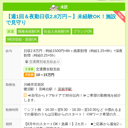
未読
NEW
【週1回＆夜勤日収2.8万円～】未経験OK！施設
で見守り
派遣
職種未経験OK
社会人未経験OK
ブランクOK
WEB登録・面接OK
日収2.8万円：時給1500円×8h＋残業割増（時給1.25×8h）+深夜
給与
割増（時給0.25×5h）
交通費別途支給あり
交通費全額支給
交通費
10～15万円
月収例
川崎市宮前区
勤務地
鷺沼駅
/
宮崎台駅
/
宮前平駅
≪自宅からドアtoドアで30分以内！≫ご希望の勤務地を紹介
します。
▽シフト例 ・16:30～翌9:30 ・16:30～翌10:30など ※慣れるま
勤務時間
での最初のうちは日勤からのスタート！ ※Wワーク希望の方へ
今ご覧のお仕事で希望する勤務時間と、もう1つのお仕事の勤務
時間。 合計で週40時間を超える場合は応募できません。
【8月中のスタートOK！急募！】2カ月～ ■ご応募から最短2～
期間