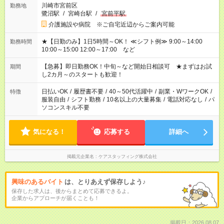
川崎市宮前区
勤務地
鷺沼駅
/
宮崎台駅
/
宮前平駅
介護施設や病院 ※ご自宅近辺からご案内可能
★【日勤のみ】1日5時間～OK！ ≪シフト例≫ 9:00～14:00
勤務時間
10:00～15:00 12:00～17:00 など
【急募】即日勤務OK！中旬～など開始日相談可 ★まずはお試
期間
し2カ月～のスタートも歓迎！
日払いOK
/
履歴書不要
/
40～50代活躍中
/
副業・WワークOK
/
特徴
服装自由
/
シフト勤務
/
10名以上の大量募集
/
電話対応なし
/
パ
ソコンスキル不要
気になる！
応募する
詳細へ
掲載元企業名
ケアスタッフィング株式会社
興味のあるバイト
は、とりあえず保存しよう♪
保存した求人は、後からまとめて応募できるよ。
企業からアプローチが届くことも！
掲載日：2026.08.07