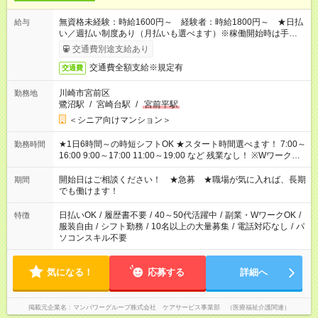
無資格未経験：時給1600円～ 経験者：時給1800円～ ★日払
給与
い／週払い制度あり（月払いも選べます）※稼働開始時は手続き
完了次第のお支払いとなります。
交通費別途支給あり
交通費全額支給※規定有
交通費
川崎市宮前区
勤務地
鷺沼駅
/
宮崎台駅
/
宮前平駅
＜シニア向けマンション＞
★1日6時間～の時短シフトOK ★スタート時間選べます！ 7:00～
勤務時間
16:00 9:00～17:00 11:00～19:00 など 残業なし！ ※Wワークの
場合、他のお仕事と合わせ週40時間超の就業はご案内できませ
ん ※法令に基づき、週20時間以上勤務は社会保険への加入対象
開始日はご相談ください！ ★急募 ★職場が気に入れば、長期
期間
となります ※労働者派遣法（日雇い派遣の原則禁止）により、
でも働けます！
短時間・短期間の就業はご案内が難しい場合があります
日払いOK
/
履歴書不要
/
40～50代活躍中
/
副業・WワークOK
/
特徴
服装自由
/
シフト勤務
/
10名以上の大量募集
/
電話対応なし
/
パ
ソコンスキル不要
気になる！
応募する
詳細へ
掲載元企業名
マンパワーグループ株式会社 ケアサービス事業部 （医療福祉介護関連）