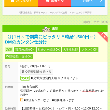
気になる！
応募する
詳細へ
掲載元企業名
日研トータルソーシング株式会社 メディカルケア事業部
掲載日：2026.08.06
未読
NEW
〈月1日～で副業にピッタリ＊時給1,500円～〉
DMのカンタン仕分け
派遣
職種未経験OK
社会人未経験OK
大学生歓迎
ブランクOK
WEB登録・面接OK
時給1,500円～1,875円
給与
交通費別途支給あり
■ 交通費規定内支給 ※派遣先による
交通費
川崎市宮前区
勤務地
鷺沼駅から徒歩5分
/
宮崎台駅から徒歩5分
/
宮前平駅
から徒
歩5分
■物流センターなど ■勤務地選べます
【1日3時間～も相談OK!】 ＜シフト例＞ 9:00～12:00 12:00～
勤務時間