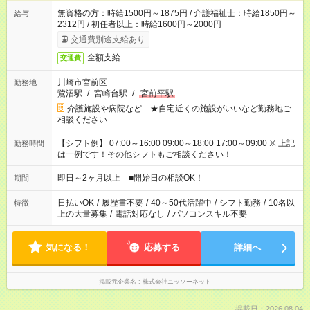
無資格の方：時給1500円～1875円 / 介護福祉士：時給1850円～
給与
2312円 / 初任者以上：時給1600円～2000円
交通費別途支給あり
全額支給
交通費
川崎市宮前区
勤務地
鷺沼駅
/
宮崎台駅
/
宮前平駅
介護施設や病院など ★自宅近くの施設がいいなど勤務地ご
相談ください
【シフト例】 07:00～16:00 09:00～18:00 17:00～09:00 ※ 上記
勤務時間
は一例です！その他シフトもご相談ください！
即日～2ヶ月以上 ■開始日の相談OK！
期間
日払いOK
/
履歴書不要
/
40～50代活躍中
/
シフト勤務
/
10名以
特徴
上の大量募集
/
電話対応なし
/
パソコンスキル不要
気になる！
応募する
詳細へ
掲載元企業名
株式会社ニッソーネット
掲載日：2026.08.04