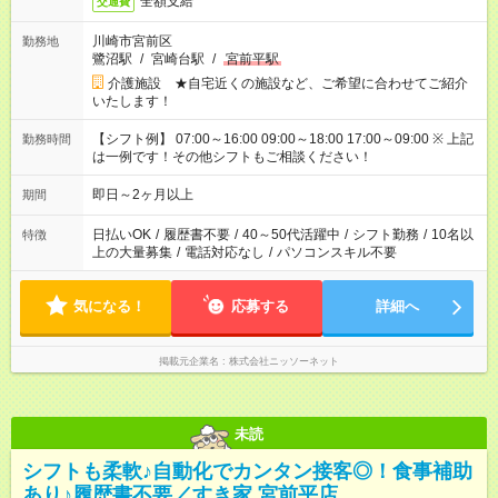
全額支給
交通費
川崎市宮前区
勤務地
鷺沼駅
/
宮崎台駅
/
宮前平駅
介護施設 ★自宅近くの施設など、ご希望に合わせてご紹介
いたします！
【シフト例】 07:00～16:00 09:00～18:00 17:00～09:00 ※ 上記
勤務時間
は一例です！その他シフトもご相談ください！
即日～2ヶ月以上
期間
日払いOK
/
履歴書不要
/
40～50代活躍中
/
シフト勤務
/
10名以
特徴
上の大量募集
/
電話対応なし
/
パソコンスキル不要
気になる！
応募する
詳細へ
掲載元企業名
株式会社ニッソーネット
未読
シフトも柔軟♪自動化でカンタン接客◎！食事補助
あり♪履歴書不要／すき家 宮前平店