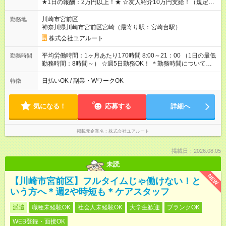
★1日の報酬：2万円以上！★ ☆友人紹介10万円支給！（規定あ
り） ☆前払い・週払いOK！ 【月報酬（例）】 宅配便×125個を
配送した場合 日給2万2500円×月24日稼働 ⇒月収54万円 【年間
川崎市宮前区
勤務地
報酬（例）】 想定年収：648万円以上 【試用期間】試用期間な
神奈川県川崎市宮前区宮崎（最寄り駅：宮崎台駅）
し
株式会社ユアルート
平均労働時間：1ヶ月あたり170時間 8:00～21：00 （1日の最低
勤務時間
勤務時間：8時間～） ☆週5日勤務OK！ ＊勤務時間については
お気軽にご相談ください！ 平均労働時間：1ヶ月あたり170時間
8:00～21：00 （1日の最低勤務時間：8時間～） ☆週5日勤務
日払いOK / 副業・WワークOK
特徴
OK！ ＊勤務時間についてはお気軽にご相談ください！
気になる！
応募する
詳細へ
掲載元企業名
株式会社ユアルート
掲載日：2026.08.05
未読
NEW
【川崎市宮前区】フルタイムじゃ働けない！と
いう方へ＊週2や時短も＊ケアスタッフ
派遣
職種未経験OK
社会人未経験OK
大学生歓迎
ブランクOK
WEB登録・面接OK