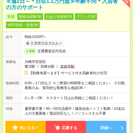
≪週2日～＊日収1.2万円超≫年齢不問＊入居者
の方のサポート
派遣
職種未経験OK
社会人未経験OK
ブランクOK
WEB登録・面接OK
時給1550円～
給与
交通費別途支給あり
交通費規定内支給
交通費
川崎市宮前区
勤務地
鷺沼駅
/
宮崎台駅
/
宮前平駅
【勤務地選べます】サービス付き高齢者向け住宅
9:00～17:00など ※ご希望の時間帯をご相談ください。 ※日勤、
勤務時間
夜勤のみ、変則的な勤務等も相談OK！
2ヶ月～OK ※スタート日はお気軽にご相談ください！
期間
履歴書不要
/
40～50代活躍中
/
服装自由
/
シフト勤務
/
10名以
特徴
上の大量募集
/
電話対応なし
/
パソコンスキル不要
気になる！
応募する
詳細へ