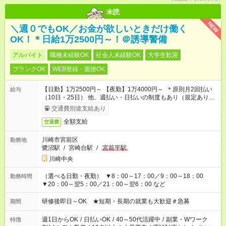
未読
NEW
＼週０でもOK／お金が欲しいときだけ働く
OK！＊日給1万2500円～！＠誘導警備
アルバイト
職種未経験OK
社会人未経験OK
大学生歓迎
ブランクOK
WEB登録・面接OK
【日勤】1万2500円～ 【夜勤】1万4000円～ ＊原則月2回払い
給与
（10日・25日） 他、週払い・日払いの制度もあり（規定あり）
＃日収1万円以上
交通費別途支給あり
全額支給
交通費
川崎市宮前区
勤務地
鷺沼駅
/
宮崎台駅
/
宮前平駅
川崎中央
（選べる日勤・夜勤） ▼8：00～17：00／9：00～18：00
勤務時間
▼20：00～翌5：00／21：00～翌6：00 など
研修後即日～OK ★短期・長期の就業も大歓迎＃急募
期間
週1日からOK
/
日払いOK
/
40～50代活躍中
/
副業・Wワーク
特徴