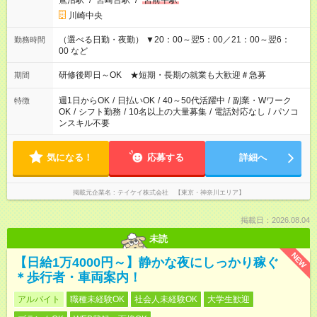
鷺沼駅
/
宮崎台駅
/
宮前平駅
川崎中央
（選べる日勤・夜勤） ▼20：00～翌5：00／21：00～翌6：
勤務時間
00 など
研修後即日～OK ★短期・長期の就業も大歓迎＃急募
期間
週1日からOK
/
日払いOK
/
40～50代活躍中
/
副業・Wワーク
特徴
OK
/
シフト勤務
/
10名以上の大量募集
/
電話対応なし
/
パソコ
ンスキル不要
気になる！
応募する
詳細へ
掲載元企業名
テイケイ株式会社 【東京・神奈川エリア】
掲載日：2026.08.04
未読
NEW
【日給1万4000円～】静かな夜にしっかり稼ぐ
＊歩行者・車両案内！
アルバイト
職種未経験OK
社会人未経験OK
大学生歓迎