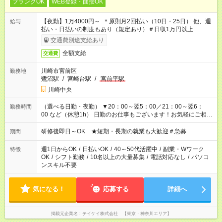
ブランクOK
WEB登録・面接OK
【夜勤】1万4000円～ ＊原則月2回払い（10日・25日） 他、週
給与
払い・日払いの制度もあり（規定あり）＃日収1万円以上
交通費別途支給あり
全額支給
交通費
川崎市宮前区
勤務地
鷺沼駅
/
宮崎台駅
/
宮前平駅
川崎中央
（選べる日勤・夜勤） ▼20：00～翌5：00／21：00～翌6：
勤務時間
00 など（休憩1h） 日勤のお仕事もございます！お気軽にご相談
ください！
研修後即日～OK ★短期・長期の就業も大歓迎＃急募
期間
週1日からOK
/
日払いOK
/
40～50代活躍中
/
副業・Wワーク
特徴
OK
/
シフト勤務
/
10名以上の大量募集
/
電話対応なし
/
パソコ
ンスキル不要
気になる！
応募する
詳細へ
掲載元企業名
テイケイ株式会社 【東京・神奈川エリア】