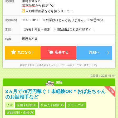
川崎市宮前区
勤務地
宮前平駅
から徒歩15分
自動車用部品などを扱うメーカー
9:00～18:00 ※残業はほとんどありません。※休憩60分。
勤務時間
【急募】即日～長期 ※開始日はご相談可能です！
期間
履歴書不要
特徴
気になる！
応募する
詳細へ
掲載元企業名
株式会社スタッフサービス（神奈川・千葉・埼玉エリア）
掲載日：2026.08.04
未読
NEW
3ヵ月で79万円稼ぐ！未経験OK＊おばあちゃん
のお話相手など
派遣
職種未経験OK
社会人未経験OK
ブランクOK
WEB登録・面接OK