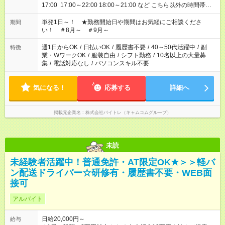
17:00 17:00～22:00 18:00～21:00 など こちら以外の時間帯も
お気軽にご相談ください！
単発1日～！ ★勤務開始日や期間はお気軽にご相談くださ
期間
い！ ＃8月～ ＃9月～
週1日からOK
/
日払いOK
/
履歴書不要
/
40～50代活躍中
/
副
特徴
業・WワークOK
/
服装自由
/
シフト勤務
/
10名以上の大量募
集
/
電話対応なし
/
パソコンスキル不要
気になる！
応募する
詳細へ
掲載元企業名
株式会社バイトレ（キャムコムグループ）
未読
未経験者活躍中！普通免許・AT限定OK★＞＞軽バ
ン配送ドライバー☆研修有・履歴書不要・WEB面
接可
アルバイト
日給20,000円～
給与