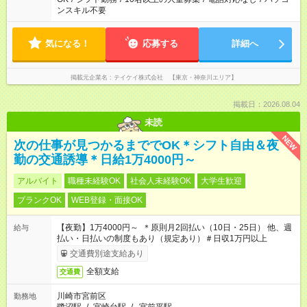
ンスキル不要
気になる！
応募する
詳細へ
掲載元企業名
テイケイ株式会社 【東京・神奈川エリア】
掲載日：2026.08.04
未読
NEW
次の仕事が見つかるまででOK＊シフト自由＆夜
勤の交通誘導＊日給1万4000円～
アルバイト
職種未経験OK
社会人未経験OK
大学生歓迎
ブランクOK
WEB登録・面接OK
【夜勤】1万4000円～ ＊原則月2回払い（10日・25日） 他、週
給与
払い・日払いの制度もあり（規定あり）＃日収1万円以上
交通費別途支給あり
全額支給
交通費
川崎市宮前区
勤務地