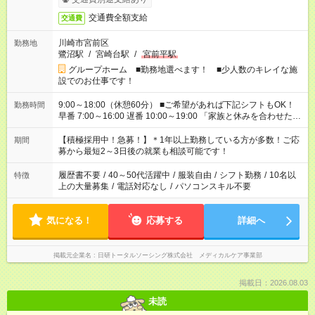
交通費全額支給
交通費
川崎市宮前区
勤務地
鷺沼駅
/
宮崎台駅
/
宮前平駅
グループホーム ■勤務地選べます！ ■少人数のキレイな施
設でのお仕事です！
9:00～18:00（休憩60分） ■ご希望があれば下記シフトもOK！
勤務時間
早番 7:00～16:00 遅番 10:00～19:00 「家族と休みを合わせた
い」 「余裕を持って夕飯の準備がしたい」 「できれば残業はし
たくない」 など、ご希望を教えてくださいね。 ※Wワーク希望
【積極採用中！急募！】＊1年以上勤務している方が多数！ご応
期間
の方へ 今ご覧のお仕事で希望する勤務時間と、もう1つのお仕事
募から最短2～3日後の就業も相談可能です！
の勤務時間。 合計で週40時間を超える場合は応募できません。
履歴書不要
/
40～50代活躍中
/
服装自由
/
シフト勤務
/
10名以
特徴
上の大量募集
/
電話対応なし
/
パソコンスキル不要
気になる！
応募する
詳細へ
掲載元企業名
日研トータルソーシング株式会社 メディカルケア事業部
掲載日：2026.08.03
未読