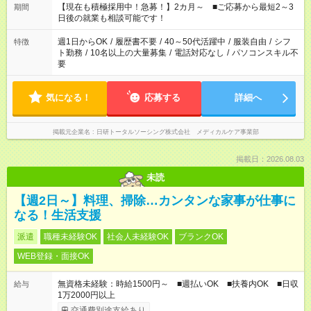
時間。 合計で週40時間を超える場合は応募できません。
【現在も積極採用中！急募！】2カ月～ ■ご応募から最短2～3
期間
日後の就業も相談可能です！
週1日からOK
/
履歴書不要
/
40～50代活躍中
/
服装自由
/
シフ
特徴
ト勤務
/
10名以上の大量募集
/
電話対応なし
/
パソコンスキル不
要
気になる！
応募する
詳細へ
掲載元企業名
日研トータルソーシング株式会社 メディカルケア事業部
掲載日：2026.08.03
未読
【週2日～】料理、掃除…カンタンな家事が仕事に
なる！生活支援
派遣
職種未経験OK
社会人未経験OK
ブランクOK
WEB登録・面接OK
無資格未経験：時給1500円～ ■週払いOK ■扶養内OK ■日収
給与
1万2000円以上
交通費別途支給あり