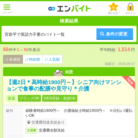
0
メニュー
気になる！
ログイン
検索結果
条件の変更
宮前平で英語力不要のバイト一覧
66
1,514
件中
1
～
50
件表示
平均時給:
円
新着順
時給順
人気順
掲載日：2026.08.07
未読
NEW
【週2日＊高時給1900円～】シニア向けマンシ
ョンで食事の配膳や見守り＊介護
派遣
ブランクOK
WEB登録・面接OK
経験者時給1900円～ 介護福祉士時給1950円～ ※日払い/週払
給与
いOK
交通費別途支給あり
交通費全額支給
交通費