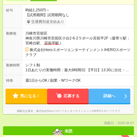
時給1,250円～
給与
【試用期間】試用期間なし
交通費別途支給あり
川崎市宮前区
勤務地
神奈川県川崎市宮前区小台2-6-2ラポール宮前平2F（最寄り駅：
宮崎台駅、
宮前平駅
）
株式会社Heroスポーツエンターテインメント/HEROスポーツ
クラブ
シフト制
勤務時間
1日あたりの実働時間：最大8時間/日 【平日】13:30に出社・準
備 ＞ 15:00からレッスン ＞ 19:30に退勤 残業は原則なし！平日
の午前中は「自分の時間」としてゆっくり過ごせます。 満員電
週1日からOK / 副業・WワークOK
特徴
車での通勤ストレスもありません。
気になる！
応募する
詳細へ
掲載元企業名
株式会社Heroスポーツエンターテインメント/HEROスポーツクラブ
掲載日：2026.08.07
未読