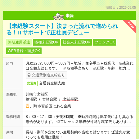
掲載日：2026.08.05
未読
NEW
【未経験スタート】決まった流れで進められ
る！ITサポートで正社員デビュー
無期雇用派遣
職種未経験OK
社会人未経験OK
ブランクOK
WEB登録・面接OK
月給22万5,000円～50万円＋地域／住宅手当＋残業代 ※残業代
給与
は全額支給します。 ※各種手当あり ※経験・年齢・能力等を
考慮して加給・優遇します。
交通費別途支給あり
交通費全額支給
交通費
川崎市宮前区
勤務地
鷺沼駅
/
宮崎台駅
/
宮前平駅
川崎市宮前区にある企業
8：30～17：30（実働8時間） ※勤務時間は就業先により異なる
勤務時間
場合があります。 ◎フレックス勤務が可能な就業先もありま
す。 ◎今よりもさらに働きやすい環境をつくるべく、 働き方
改革に全社をあげて取り組んでいます。
長期（期間を定めない雇用契約を当社と結びます）派遣先が変
期間
わっても雇用は継続！