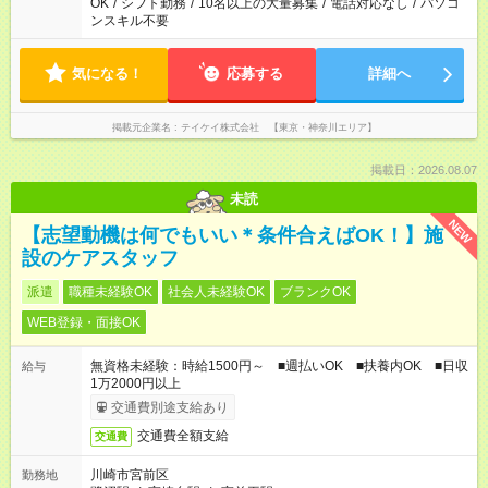
OK
/
シフト勤務
/
10名以上の大量募集
/
電話対応なし
/
パソコ
ンスキル不要
気になる！
応募する
詳細へ
掲載元企業名
テイケイ株式会社 【東京・神奈川エリア】
掲載日：2026.08.07
未読
NEW
【志望動機は何でもいい＊条件合えばOK！】施
設のケアスタッフ
派遣
職種未経験OK
社会人未経験OK
ブランクOK
WEB登録・面接OK
無資格未経験：時給1500円～ ■週払いOK ■扶養内OK ■日収
給与
1万2000円以上
交通費別途支給あり
交通費全額支給
交通費
川崎市宮前区
勤務地