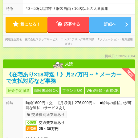
40～50代活躍中
/
服装自由
/
10名以上の大量募集
特徴
気になる！
応募する
詳細へ
掲載元企業名
株式会社スタッフサービス エンジニアリング事業本部 ITソリューション（無期雇用
派遣）
掲載日：2026.08.04
未読
NEW
《在宅あり×18時迄！》月27万円～＊メーカー
で支払対応など事務
紹介予定派遣
職種未経験OK
ブランクOK
WEB登録・面接OK
時給1600円＋交 【月収例】276,000円～ ■給与の前払いが可
給与
能な速払いサービスあり
交通費別途支給あり
交通費支給あり
交通費
25～30万円
月収例