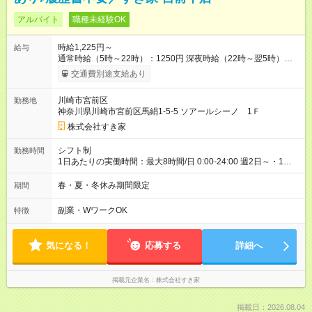
アルバイト
職種未経験OK
時給1,225円～
給与
通常時給（5時～22時）：1250円 深夜時給（22時～翌5時）：
1563円 高校生時給：1225円 【特別手当】早朝手当（5：00-9：
交通費別途支給あり
00）時給+150円 【試用期間】試用期間あり 試用期間の長さ：1
ヶ月 雇用形態、給与は本採用時と同じです。 試用期間の実態は
川崎市宮前区
勤務地
30日（※条件変更なし）ですが、切り上げで一ヶ月とさせてい
神奈川県川崎市宮前区馬絹1-5-5 ソアールシーノ 1Ｆ
ただきます。 研修制度あり：15時間(研修中も同時給）
株式会社すき家
シフト制
勤務時間
1日あたりの実働時間：最大8時間/日 0:00-24:00 週2日～・1日
2h～OK ＜シフト例＞ 〇朝帯 5:00-9:00 〇昼帯 9:00-14:00 〇午
後帯 14:00-18:00 〇夜帯 18:00-22:00 〇深夜帯 22:00-翌5:00 基
春・夏・冬休み期間限定
期間
本は固定シフトですが家庭の都合などイレギュラーには対応し
ます♪
副業・WワークOK
特徴
気になる！
応募する
詳細へ
掲載元企業名
株式会社すき家
掲載日：2026.08.04