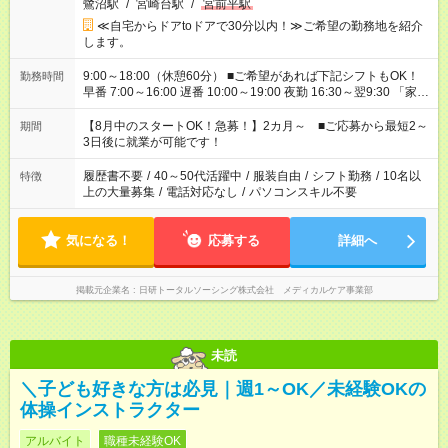
鷺沼駅
/
宮崎台駅
/
宮前平駅
≪自宅からドアtoドアで30分以内！≫ご希望の勤務地を紹介
します。
9:00～18:00（休憩60分） ■ご希望があれば下記シフトもOK！
勤務時間
早番 7:00～16:00 遅番 10:00～19:00 夜勤 16:30～翌9:30 「家族
と休みを合わせたい」 「余裕を持って夕飯の準備がしたい」
「できれば残業はしたくない」 など、ご希望を教えてください
【8月中のスタートOK！急募！】2カ月～ ■ご応募から最短2～
期間
ね。 ※Wワーク希望の方へ 今ご覧のお仕事で希望する勤務時間
3日後に就業が可能です！
と、もう1つのお仕事の勤務時間。 合計で週40時間を超える場
合は応募できません。
履歴書不要
/
40～50代活躍中
/
服装自由
/
シフト勤務
/
10名以
特徴
上の大量募集
/
電話対応なし
/
パソコンスキル不要
気になる！
応募する
詳細へ
掲載元企業名
日研トータルソーシング株式会社 メディカルケア事業部
未読
＼子ども好きな方は必見｜週1～OK／未経験OKの
体操インストラクター
アルバイト
職種未経験OK