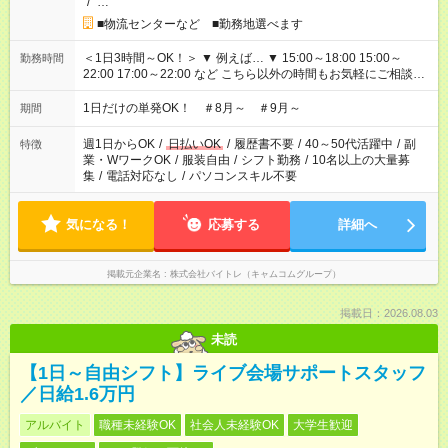
/
…
■物流センターなど ■勤務地選べます
＜1日3時間～OK！＞ ▼ 例えば… ▼ 15:00～18:00 15:00～
勤務時間
22:00 17:00～22:00 など こちら以外の時間もお気軽にご相談く
ださい！
1日だけの単発OK！ ＃8月～ ＃9月～
期間
週1日からOK
/
日払いOK
/
履歴書不要
/
40～50代活躍中
/
副
特徴
業・WワークOK
/
服装自由
/
シフト勤務
/
10名以上の大量募
集
/
電話対応なし
/
パソコンスキル不要
気になる！
応募する
詳細へ
掲載元企業名
株式会社バイトレ（キャムコムグループ）
掲載日：2026.08.03
未読
【1日～自由シフト】ライブ会場サポートスタッフ
／日給1.6万円
アルバイト
職種未経験OK
社会人未経験OK
大学生歓迎