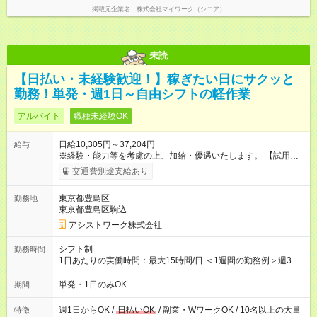
掲載元企業名
株式会社マイワーク（シニア）
未読
【日払い・未経験歓迎！】稼ぎたい日にサクッと
勤務！単発・週1日～自由シフトの軽作業
アルバイト
職種未経験OK
日給10,305円～37,204円
給与
※経験・能力等を考慮の上、加給・優遇いたします。 【試用期
間】試用期間なし
交通費別途支給あり
東京都豊島区
勤務地
東京都豊島区駒込
アシストワーク株式会社
シフト制
勤務時間
1日あたりの実働時間：最大15時間/日 ＜1週間の勤務例＞週3回
勤務 勤務：月・水・金 休み：火・木・土・日 好きな時にお仕事
可能です！ ※1日あたりの最大実働時間は日勤、夜勤共に勤務し
単発・1日のみOK
期間
た時間になります。
週1日からOK /
日払いOK
/ 副業・WワークOK / 10名以上の大量
特徴