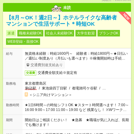
未読
NEW
【8月～OK！週2日～】ホテルライクな高齢者
マンションで生活サポート＊時短OK
派遣
職種未経験OK
社会人未経験OK
大学生歓迎
ブランクOK
WEB登録・面接OK
無資格未経験：時給1600円～ 経験者：時給1800円～★日払い
給与
／週払い制度あり（月払いも選べます）※稼働開始時は手続き完
了次第のお支払いとなります。
交通費別途支給あり
交通費全額支給※規定有
交通費
東京都豊島区
勤務地
駒込駅
/
東池袋四丁目駅
/
都電雑司ケ谷駅
/
…
＜シニア向けマンション＞
★1日6時間～の時短シフトOK ★スタート時間選べます！ 7:00～
勤務時間
16:00 9:00～17:00 11:00～19:00 など 残業なし！ ※Wワークの
場合、他のお仕事と合わせ週40時間超の就業はご案内できませ
ん ※法令に基づき、週20時間以上勤務は社会保険への加入対象
開始日はご相談ください！ ★急募 ★職場が気に入れば、長期
期間
となります ※労働者派遣法（日雇い派遣の原則禁止）により、
でも働けます！
短時間・短期間の就業はご案内が難しい場合があります