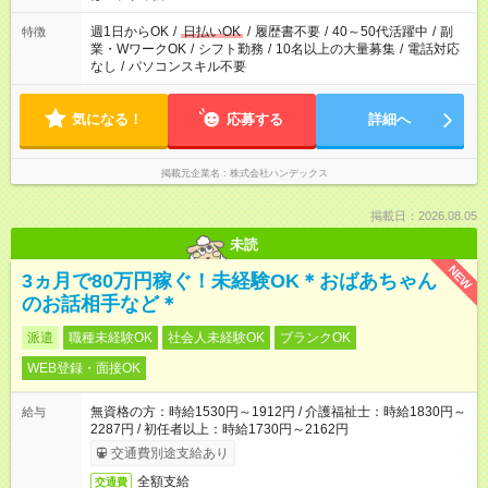
週1日からOK
/
日払いOK
/
履歴書不要
/
40～50代活躍中
/
副
特徴
業・WワークOK
/
シフト勤務
/
10名以上の大量募集
/
電話対応
なし
/
パソコンスキル不要
気になる！
応募する
詳細へ
掲載元企業名
株式会社ハンデックス
掲載日：2026.08.05
未読
NEW
3ヵ月で80万円稼ぐ！未経験OK＊おばあちゃん
のお話相手など＊
派遣
職種未経験OK
社会人未経験OK
ブランクOK
WEB登録・面接OK
無資格の方：時給1530円～1912円 / 介護福祉士：時給1830円～
給与
2287円 / 初任者以上：時給1730円～2162円
交通費別途支給あり
全額支給
交通費