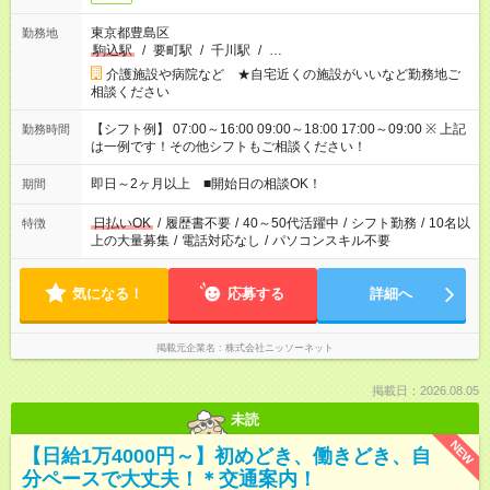
東京都豊島区
勤務地
駒込駅
/
要町駅
/
千川駅
/
…
介護施設や病院など ★自宅近くの施設がいいなど勤務地ご
相談ください
【シフト例】 07:00～16:00 09:00～18:00 17:00～09:00 ※ 上記
勤務時間
は一例です！その他シフトもご相談ください！
即日～2ヶ月以上 ■開始日の相談OK！
期間
日払いOK
/
履歴書不要
/
40～50代活躍中
/
シフト勤務
/
10名以
特徴
上の大量募集
/
電話対応なし
/
パソコンスキル不要
気になる！
応募する
詳細へ
掲載元企業名
株式会社ニッソーネット
掲載日：2026.08.05
未読
NEW
【日給1万4000円～】初めどき、働きどき、自
分ペースで大丈夫！＊交通案内！