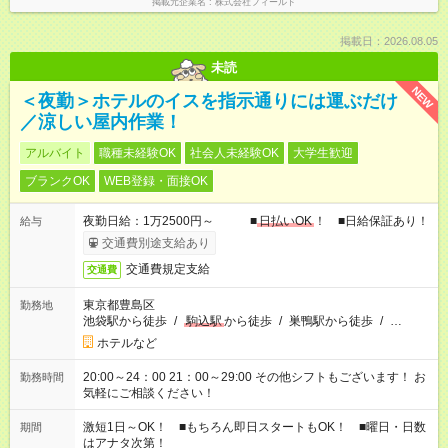
掲載元企業名
株式会社フィールド
掲載日：2026.08.05
未読
NEW
＜夜勤＞ホテルのイスを指示通りには運ぶだけ
／涼しい屋内作業！
アルバイト
職種未経験OK
社会人未経験OK
大学生歓迎
ブランクOK
WEB登録・面接OK
夜勤日給：1万2500円～ ■
日払いOK
！ ■日給保証あり！
給与
交通費別途支給あり
交通費規定支給
交通費
東京都豊島区
勤務地
池袋駅から徒歩
/
駒込駅
から徒歩
/
巣鴨駅から徒歩
/
…
ホテルなど
20:00～24：00 21：00～29:00 その他シフトもございます！ お
勤務時間
気軽にご相談ください！
激短1日～OK！ ■もちろん即日スタートもOK！ ■曜日・日数
期間
はアナタ次第！