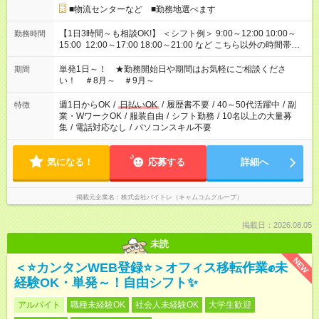
■物流センターなど ■勤務地選べます
【1日3時間～も相談OK!】 ＜シフト例＞ 9:00～12:00 10:00～
勤務時間
15:00 12:00～17:00 18:00～21:00 など こちら以外の時間帯も
お気軽にご相談ください！
単発1日～！ ★勤務開始日や期間はお気軽にご相談くださ
期間
い！ ＃8月～ ＃9月～
週1日からOK
/
日払いOK
/
履歴書不要
/
40～50代活躍中
/
副
特徴
業・WワークOK
/
服装自由
/
シフト勤務
/
10名以上の大量募
集
/
電話対応なし
/
パソコンスキル不要
気になる！
応募する
詳細へ
掲載元企業名
株式会社バイトレ（キャムコムグループ）
掲載日：2026.08.05
未読
NEW
＜⭐カンタンWEB登録⭐＞オフィス移転作業✊未
経験OK・単発～！自由シフト✨
アルバイト
職種未経験OK
社会人未経験OK
大学生歓迎