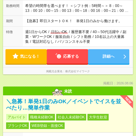
希望の時間帯を選べます！ ＜シフト例：5時間～＞ 8：00～
勤務時間
13：00 10：00～15：00 13：00～18：00 16：00～21：00 ＜
シフト例：8時間～＞ ・10：00～19：00 ・13：00～22：00 ・
22：00～翌6：00 など！是非ご希望をお聞かせください！
【急募】即日スタートＯＫ！ 単発1日のみから働けます。
期間
週1日からOK
/
日払いOK
/
履歴書不要
/
40～50代活躍中
/
副
特徴
業・WワークOK
/
服装自由
/
シフト勤務
/
10名以上の大量募
集
/
電話対応なし
/
パソコンスキル不要
気になる！
応募する
詳細へ
掲載元企業名
株式会社マイワーク
掲載日：2026.08.06
未読
NEW
＼急募！単発1日のみOK／イベントでイスを並
べたり…簡単作業
アルバイト
職種未経験OK
社会人未経験OK
大学生歓迎
ブランクOK
WEB登録・面接OK