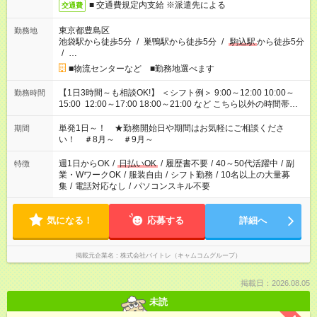
■ 交通費規定内支給 ※派遣先による
交通費
東京都豊島区
勤務地
池袋駅から徒歩5分
/
巣鴨駅から徒歩5分
/
駒込駅
から徒歩5分
/
…
■物流センターなど ■勤務地選べます
【1日3時間～も相談OK!】 ＜シフト例＞ 9:00～12:00 10:00～
勤務時間
15:00 12:00～17:00 18:00～21:00 など こちら以外の時間帯も
お気軽にご相談ください！
単発1日～！ ★勤務開始日や期間はお気軽にご相談くださ
期間
い！ ＃8月～ ＃9月～
週1日からOK
/
日払いOK
/
履歴書不要
/
40～50代活躍中
/
副
特徴
業・WワークOK
/
服装自由
/
シフト勤務
/
10名以上の大量募
集
/
電話対応なし
/
パソコンスキル不要
気になる！
応募する
詳細へ
掲載元企業名
株式会社バイトレ（キャムコムグループ）
掲載日：2026.08.05
未読