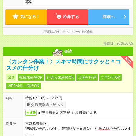
募集
気になる！
応募する
詳細へ
掲載元企業名
アシストワーク株式会社
掲載日：2026.08.05
未読
NEW
〈カンタン作業！〉スキマ時間にサクッと＊コ
スメの仕分け
派遣
職種未経験OK
社会人未経験OK
大学生歓迎
ブランクOK
WEB登録・面接OK
時給1,500円～1,875円
給与
交通費別途支給あり
■ 交通費規定内支給 ※派遣先による
交通費
東京都豊島区
勤務地
池袋駅から徒歩5分
/
巣鴨駅から徒歩5分
/
駒込駅
から徒歩5分
/
…