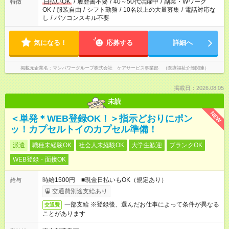
日払いOK
/
履歴書不要
/
40～50代活躍中
/
副業・Wワーク
特徴
OK
/
服装自由
/
シフト勤務
/
10名以上の大量募集
/
電話対応な
し
/
パソコンスキル不要
気になる！
応募する
詳細へ
掲載元企業名
マンパワーグループ株式会社 ケアサービス事業部 （医療福祉介護関連）
掲載日：2026.08.05
未読
NEW
＜単発＊WEB登録OK！＞指示どおりにポン
ッ！カプセルトイのカプセル準備！
派遣
職種未経験OK
社会人未経験OK
大学生歓迎
ブランクOK
WEB登録・面接OK
時給1500円 ■現金日払いもOK（規定あり）
給与
交通費別途支給あり
一部支給 ※登録後、選んだお仕事によって条件が異なる
交通費
ことがあります