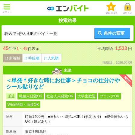
0
メニュー
気になる！
ログイン
検索結果
条件の変更
駒込で日払いOKのバイト一覧
45
1,533
件中
1
～
45
件表示
平均時給:
円
新着順
時給順
人気順
掲載日：2026.08.06
未読
NEW
＜単発＊好きな時にお仕事＞チョコの仕分けや
シール貼りなど
派遣
職種未経験OK
社会人未経験OK
大学生歓迎
ブランクOK
WEB登録・面接OK
時給1400円 ■日払い・週払いOK！(規定あり) ■現金日払いも
給与
OK（規定あり）
東京都豊島区
勤務地