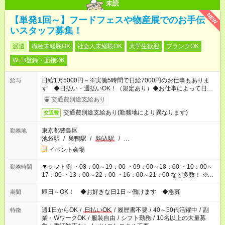
未読
NEW
【単発1回～】フードフェスや物産展でのお手伝
いスタッフ募集！
派遣
職種未経験OK
社会人未経験OK
大学生歓迎
ブランクOK
WEB登録・面接OK
日給1万5000円～※実働5時間で日給7000円のお仕事もありま
給与
す ◆日払い・週払いOK！（規定あり）◆お仕事によって日給も
異なります
交通費別途支給あり
交通費別途支給あり(勤務地により異なります)
交通費
東京都豊島区
勤務地
池袋駅
/
巣鴨駅
/
駒込駅
/
…
イベント会場
▼シフト例 ・08：00～19：00 ・09：00～18：00 ・10：00～
勤務時間
17：00 ・13：00～22：00 ・16：00～21：00 など多数！ ※お
仕事により勤務時間が異なります
即日～OK！ ◆お好きな日1日～働けます ◆急募
期間
週1日からOK
/
日払いOK
/
履歴書不要
/
40～50代活躍中
/
副
特徴
業・WワークOK
/
服装自由
/
シフト勤務
/
10名以上の大量募