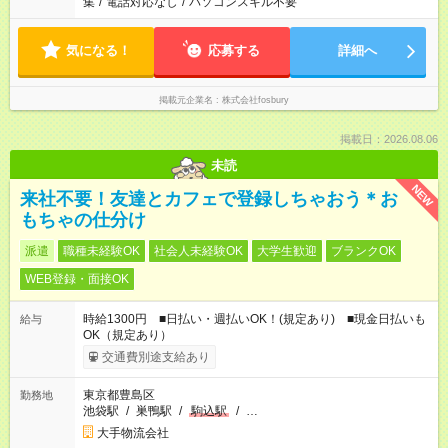
集
/
電話対応なし
/
パソコンスキル不要
気になる！
応募する
詳細へ
掲載元企業名
株式会社fosbury
掲載日：2026.08.06
未読
NEW
来社不要！友達とカフェで登録しちゃおう＊お
もちゃの仕分け
派遣
職種未経験OK
社会人未経験OK
大学生歓迎
ブランクOK
WEB登録・面接OK
時給1300円 ■日払い・週払いOK！(規定あり) ■現金日払いも
給与
OK（規定あり）
交通費別途支給あり
東京都豊島区
勤務地
池袋駅
/
巣鴨駅
/
駒込駅
/
…
大手物流会社