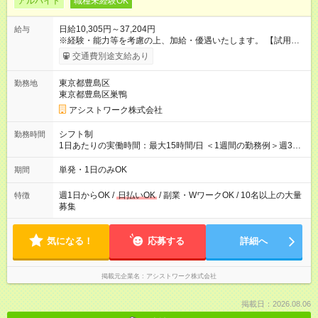
アルバイト
職種未経験OK
日給10,305円～37,204円
給与
※経験・能力等を考慮の上、加給・優遇いたします。 【試用期
間】試用期間なし
交通費別途支給あり
東京都豊島区
勤務地
東京都豊島区巣鴨
アシストワーク株式会社
シフト制
勤務時間
1日あたりの実働時間：最大15時間/日 ＜1週間の勤務例＞週3回
勤務 勤務：月・水・金 休み：火・木・土・日 好きな時にお仕事
可能です！ ※1日あたりの最大実働時間は日勤、夜勤共に勤務し
単発・1日のみOK
期間
た時間になります。
週1日からOK /
日払いOK
/ 副業・WワークOK / 10名以上の大量
特徴
募集
気になる！
応募する
詳細へ
掲載元企業名
アシストワーク株式会社
掲載日：2026.08.06