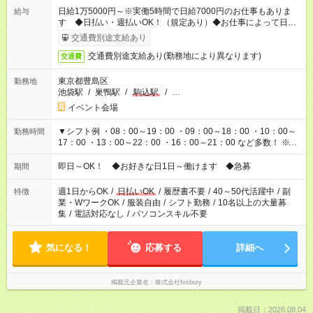
日給1万5000円～※実働5時間で日給7000円のお仕事もありま
給与
す ◆日払い・週払いOK！（規定あり）◆お仕事によって日給も
異なります
交通費別途支給あり
交通費別途支給あり(勤務地により異なります)
交通費
東京都豊島区
勤務地
池袋駅
/
巣鴨駅
/
駒込駅
/
…
イベント会場
▼シフト例 ・08：00～19：00 ・09：00～18：00 ・10：00～
勤務時間
17：00 ・13：00～22：00 ・16：00～21：00 など多数！ ※お
仕事により勤務時間が異なります
即日～OK！ ◆お好きな日1日～働けます ◆急募
期間
週1日からOK
/
日払いOK
/
履歴書不要
/
40～50代活躍中
/
副
特徴
業・WワークOK
/
服装自由
/
シフト勤務
/
10名以上の大量募
集
/
電話対応なし
/
パソコンスキル不要
気になる！
応募する
詳細へ
掲載元企業名
株式会社fosbury
掲載日：2026.08.04