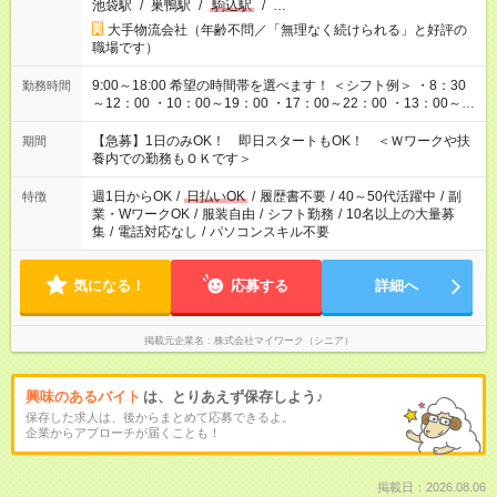
池袋駅
/
巣鴨駅
/
駒込駅
/
…
大手物流会社（年齢不問／「無理なく続けられる」と好評の
職場です）
9:00～18:00 希望の時間帯を選べます！ ＜シフト例＞ ・8：30
勤務時間
～12：00 ・10：00～19：00 ・17：00～22：00 ・13：00～
22：00 ・22：00～翌6：00 など
【急募】1日のみOK！ 即日スタートもOK！ ＜Ｗワークや扶
期間
養内での勤務もＯＫです＞
週1日からOK
/
日払いOK
/
履歴書不要
/
40～50代活躍中
/
副
特徴
業・WワークOK
/
服装自由
/
シフト勤務
/
10名以上の大量募
集
/
電話対応なし
/
パソコンスキル不要
気になる！
応募する
詳細へ
掲載元企業名
株式会社マイワーク（シニア）
興味のあるバイト
は、とりあえず保存しよう♪
保存した求人は、後からまとめて応募できるよ。
企業からアプローチが届くことも！
掲載日：2026.08.06