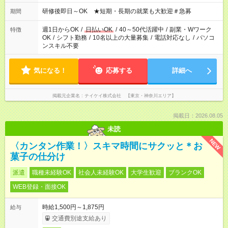
ください！
研修後即日～OK ★短期・長期の就業も大歓迎＃急募
期間
週1日からOK
/
日払いOK
/
40～50代活躍中
/
副業・Wワーク
特徴
OK
/
シフト勤務
/
10名以上の大量募集
/
電話対応なし
/
パソコ
ンスキル不要
気になる！
応募する
詳細へ
掲載元企業名
テイケイ株式会社 【東京・神奈川エリア】
掲載日：2026.08.05
未読
NEW
〈カンタン作業！〉スキマ時間にサクッと＊お
菓子の仕分け
派遣
職種未経験OK
社会人未経験OK
大学生歓迎
ブランクOK
WEB登録・面接OK
時給1,500円～1,875円
給与
交通費別途支給あり