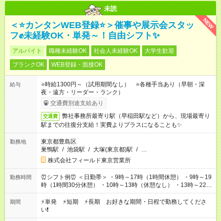
未読
NEW
＜⭐カンタンWEB登録⭐＞催事や展示会スタッ
フ✊未経験OK・単発～！自由シフト✨
アルバイト
職種未経験OK
社会人未経験OK
大学生歓迎
ブランクOK
WEB登録・面接OK
⭐時給1300円～（試用期間なし） ⭐各種手当あり（早朝・深
給与
夜・遠方・リーダー・ランク）
交通費別途支給あり
弊社事務所最寄り駅（早稲田駅など）から、現場最寄り
交通費
駅までの往復分支給！実費よりプラスになることも✨
東京都豊島区
勤務地
巣鴨駅
/
池袋駅
/
大塚(東京都)駅
/
…
株式会社フィールド東京営業所
⏰シフト例⏰ ＜日勤帯＞ ・9時～17時（1時間休憩） ・9時～19
勤務時間
時（1時間30分休憩） ・10時～13時（休憩なし） ・13時～22時
（1時間休憩） ＜夜勤帯＞ ・22時～午前2時（休憩なし） ・23
時～午前7時（1時間休憩） ・午前0時～6時（休憩なし） ※案件
⚡単発 ⚡短期 ⚡長期 お好きな期間・日程で勤務してくださ
期間
や日程により変動があります。 ※なるべく希望シフトに合うよ
い❗
う調整しております。