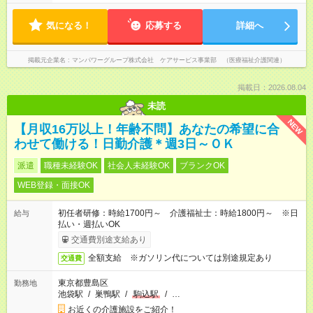
気になる！
応募する
詳細へ
掲載元企業名
マンパワーグループ株式会社 ケアサービス事業部 （医療福祉介護関連）
掲載日：2026.08.04
未読
NEW
【月収16万以上！年齢不問】あなたの希望に合
わせて働ける！日勤介護＊週3日～ＯＫ
派遣
職種未経験OK
社会人未経験OK
ブランクOK
WEB登録・面接OK
初任者研修：時給1700円～ 介護福祉士：時給1800円～ ※日
給与
払い・週払いOK
交通費別途支給あり
全額支給 ※ガソリン代については別途規定あり
交通費
東京都豊島区
勤務地
池袋駅
/
巣鴨駅
/
駒込駅
/
…
お近くの介護施設をご紹介！