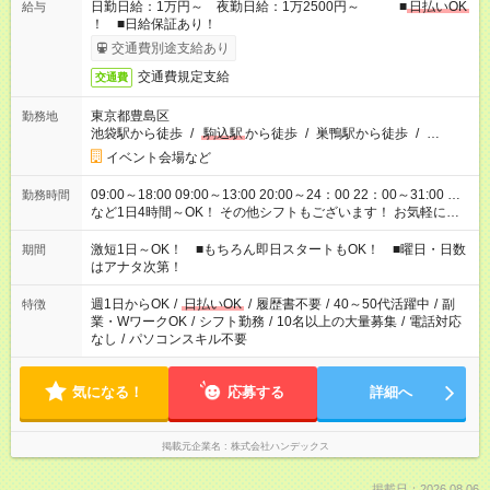
日勤日給：1万円～ 夜勤日給：1万2500円～ ■
日払いOK
給与
！ ■日給保証あり！
交通費別途支給あり
交通費規定支給
交通費
東京都豊島区
勤務地
池袋駅から徒歩
/
駒込駅
から徒歩
/
巣鴨駅から徒歩
/
…
イベント会場など
09:00～18:00 09:00～13:00 20:00～24：00 22：00～31:00 …
勤務時間
など1日4時間～OK！ その他シフトもございます！ お気軽にご
相談ください！
激短1日～OK！ ■もちろん即日スタートもOK！ ■曜日・日数
期間
はアナタ次第！
週1日からOK
/
日払いOK
/
履歴書不要
/
40～50代活躍中
/
副
特徴
業・WワークOK
/
シフト勤務
/
10名以上の大量募集
/
電話対応
なし
/
パソコンスキル不要
気になる！
応募する
詳細へ
掲載元企業名
株式会社ハンデックス
掲載日：2026.08.06