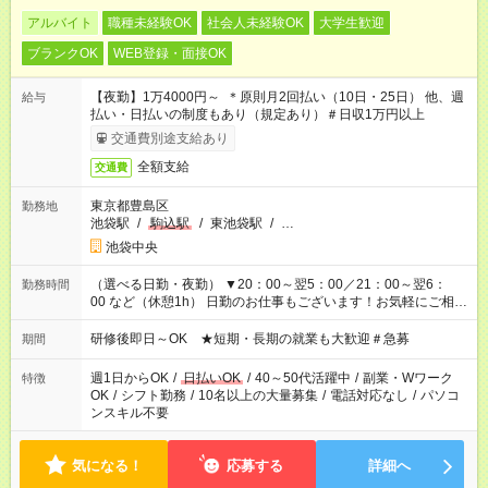
アルバイト
職種未経験OK
社会人未経験OK
大学生歓迎
ブランクOK
WEB登録・面接OK
【夜勤】1万4000円～ ＊原則月2回払い（10日・25日） 他、週
給与
払い・日払いの制度もあり（規定あり）＃日収1万円以上
交通費別途支給あり
全額支給
交通費
東京都豊島区
勤務地
池袋駅
/
駒込駅
/
東池袋駅
/
…
池袋中央
（選べる日勤・夜勤） ▼20：00～翌5：00／21：00～翌6：
勤務時間
00 など（休憩1h） 日勤のお仕事もございます！お気軽にご相談
ください！
研修後即日～OK ★短期・長期の就業も大歓迎＃急募
期間
週1日からOK
/
日払いOK
/
40～50代活躍中
/
副業・Wワーク
特徴
OK
/
シフト勤務
/
10名以上の大量募集
/
電話対応なし
/
パソコ
ンスキル不要
気になる！
応募する
詳細へ