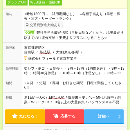
ブランクOK
WEB登録・面接OK
⭐時給1300円～（試用期間なし） ⭐各種手当あり（早朝・深
給与
夜・遠方・リーダー・ランク）
交通費別途支給あり
弊社事務所最寄り駅（早稲田駅など）から、現場最寄り
交通費
駅までの往復分支給！実費よりプラスになることも✨
東京都豊島区
勤務地
目白駅
/
駒込駅
/
大塚(東京都)駅
/
…
株式会社フィールド東京営業所
⏰シフト例⏰ ＜日勤帯＞ ・9時～17時（1時間休憩） ・9時～19
勤務時間
時（1時間30分休憩） ・10時～13時（休憩なし） ・13時～22時
（1時間休憩） ＜夜勤帯＞ ・22時～午前2時（休憩なし） ・23
時～午前7時（1時間休憩） ・午前0時～6時（休憩なし） ※案件
⚡単発 ⚡短期 ⚡長期 お好きな期間・日程で勤務してくださ
期間
や日程により変動があります。 ※なるべく希望シフトに合うよ
い❗
う調整しております。
週1日からOK
/
日払いOK
/
履歴書不要
/
40～50代活躍中
/
副
特徴
業・WワークOK
/
10名以上の大量募集
/
パソコンスキル不要
気になる！
応募する
詳細へ