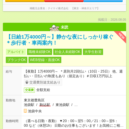
掲載元企業名
テイケイ株式会社 【東京・神奈川エリア】
掲載日：2026.08.05
未読
NEW
【日給1万4000円～】静かな夜にしっかり稼ぐ
＊歩行者・車両案内！
アルバイト
職種未経験OK
社会人未経験OK
大学生歓迎
ブランクOK
WEB登録・面接OK
【夜勤】1万4000円～ ＊原則月2回払い（10日・25日） 他、週
給与
払い・日払いの制度もあり（規定あり）＃日収1万円以上
交通費別途支給あり
全額支給
交通費
東京都豊島区
勤務地
池袋駅
/
駒込駅
/
東池袋駅
/
…
池袋中央
（選べる日勤・夜勤） ▼20：00～翌5：00／21：00～翌6：
勤務時間
00 など（休憩1h） 日勤のお仕事もございます！お気軽にご相談