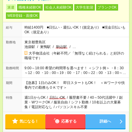
派遣
職種未経験OK
社会人未経験OK
大学生歓迎
ブランクOK
WEB登録・面接OK
時給1400円 ■日払い・週払いOK！(規定あり) ■現金日払いも
給与
OK（規定あり）
東京都豊島区
勤務地
池袋駅
/
巣鴨駅
/
駒込駅
/
…
大手物流会社（年齢不問／「無理なく続けられる」と好評の
職場です）
9:00～18:00 希望の時間帯を選べます！ ＜シフト例＞ ・8：30
勤務時間
～12：00 ・10：00～19：00 ・17：00～22：00 ・13：00～
22：00 ・22：00～翌6：00 など
【急募】1日のみOK！ 即日スタートもOK！ ＜Ｗワークや扶
期間
養内での勤務もＯＫです＞
週1日からOK
/
日払いOK
/
履歴書不要
/
40～50代活躍中
/
副
特徴
業・WワークOK
/
服装自由
/
シフト勤務
/
10名以上の大量募
集
/
電話対応なし
/
パソコンスキル不要
気になる！
応募する
詳細へ