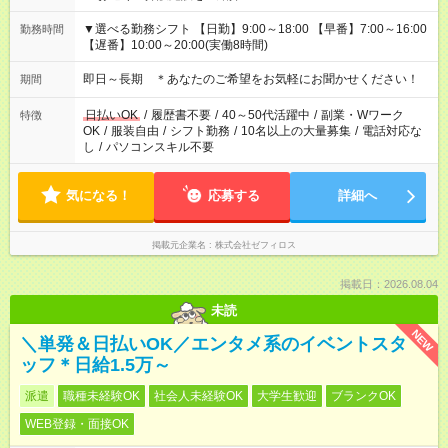
▼選べる勤務シフト 【日勤】9:00～18:00 【早番】7:00～16:00
勤務時間
【遅番】10:00～20:00(実働8時間)
即日～長期 ＊あなたのご希望をお気軽にお聞かせください！
期間
日払いOK
/
履歴書不要
/
40～50代活躍中
/
副業・Wワーク
特徴
OK
/
服装自由
/
シフト勤務
/
10名以上の大量募集
/
電話対応な
し
/
パソコンスキル不要
気になる！
応募する
詳細へ
掲載元企業名
株式会社ゼフィロス
掲載日：2026.08.04
未読
NEW
＼単発＆日払いOK／エンタメ系のイベントスタ
ッフ＊日給1.5万～
派遣
職種未経験OK
社会人未経験OK
大学生歓迎
ブランクOK
WEB登録・面接OK