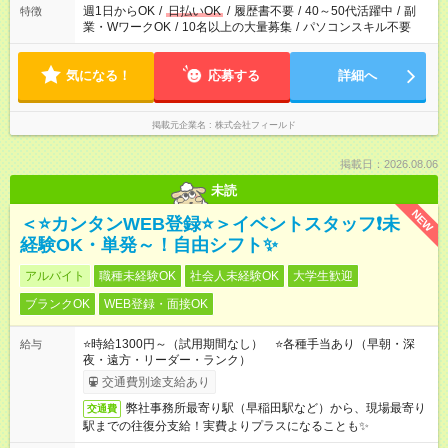
週1日からOK
/
日払いOK
/
履歴書不要
/
40～50代活躍中
/
副
特徴
業・WワークOK
/
10名以上の大量募集
/
パソコンスキル不要
気になる！
応募する
詳細へ
掲載元企業名
株式会社フィールド
掲載日：2026.08.06
未読
NEW
＜⭐カンタンWEB登録⭐＞イベントスタッフ❗未
経験OK・単発～！自由シフト✨
アルバイト
職種未経験OK
社会人未経験OK
大学生歓迎
ブランクOK
WEB登録・面接OK
⭐時給1300円～（試用期間なし） ⭐各種手当あり（早朝・深
給与
夜・遠方・リーダー・ランク）
交通費別途支給あり
弊社事務所最寄り駅（早稲田駅など）から、現場最寄り
交通費
駅までの往復分支給！実費よりプラスになることも✨