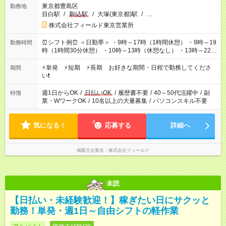
東京都豊島区
勤務地
目白駅
/
駒込駅
/
大塚(東京都)駅
/
…
株式会社フィールド東京営業所
⏰シフト例⏰ ＜日勤帯＞ ・9時～17時（1時間休憩） ・9時～19
勤務時間
時（1時間30分休憩） ・10時～13時（休憩なし） ・13時～22時
（1時間休憩） ＜夜勤帯＞ ・22時～午前2時（休憩なし） ・23
時～午前7時（1時間休憩） ・午前0時～6時（休憩なし） ※案件
⚡単発 ⚡短期 ⚡長期 お好きな期間・日程で勤務してくださ
期間
や日程により変動があります。 ※なるべく希望シフトに合うよ
い❗
う調整しております。
週1日からOK
/
日払いOK
/
履歴書不要
/
40～50代活躍中
/
副
特徴
業・WワークOK
/
10名以上の大量募集
/
パソコンスキル不要
気になる！
応募する
詳細へ
掲載元企業名
株式会社フィールド
未読
【日払い・未経験歓迎！】稼ぎたい日にサクッと
勤務！単発・週1日～自由シフトの軽作業