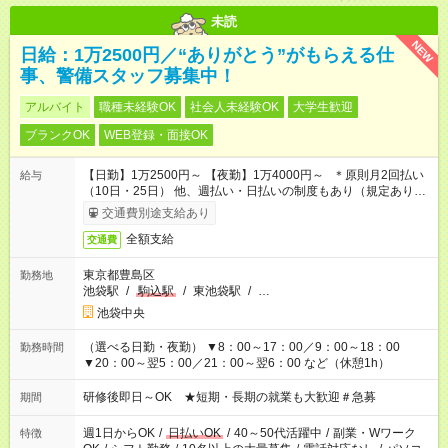
未読
NEW
日給：1万2500円／“ありがとう”がもらえる仕
事、警備スタッフ募集中！
アルバイト
職種未経験OK
社会人未経験OK
大学生歓迎
ブランクOK
WEB登録・面接OK
【日勤】1万2500円～ 【夜勤】1万4000円～ ＊原則月2回払い
給与
（10日・25日） 他、週払い・日払いの制度もあり（規定あり）
＃日収1万円以上
交通費別途支給あり
全額支給
交通費
東京都豊島区
勤務地
池袋駅
/
駒込駅
/
東池袋駅
/
…
池袋中央
（選べる日勤・夜勤） ▼8：00～17：00／9：00～18：00
勤務時間
▼20：00～翌5：00／21：00～翌6：00 など（休憩1h）
研修後即日～OK ★短期・長期の就業も大歓迎＃急募
期間
週1日からOK
/
日払いOK
/
40～50代活躍中
/
副業・Wワーク
特徴