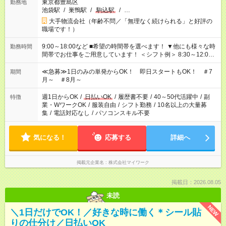
東京都豊島区
勤務地
池袋駅
/
巣鴨駅
/
駒込駅
/
…
大手物流会社（年齢不問／「無理なく続けられる」と好評の
職場です！）
9:00～18:00など ■希望の時間帯を選べます！ ▼他にも様々な時
勤務時間
間帯でお仕事をご用意しています！ ＜シフト例＞ 8:30～12:00
17:00～22:00 13:00～22:00 22:00～翌6:00 など
≪急募≫1日のみの単発からOK！ 即日スタートもOK！ ＃7
期間
月～ ＃8月～
週1日からOK
/
日払いOK
/
履歴書不要
/
40～50代活躍中
/
副
特徴
業・WワークOK
/
服装自由
/
シフト勤務
/
10名以上の大量募
集
/
電話対応なし
/
パソコンスキル不要
気になる！
応募する
詳細へ
掲載元企業名
株式会社マイワーク
掲載日：2026.08.05
未読
NEW
＼1日だけでOK！／好きな時に働く＊シール貼
りの仕分け／日払いOK