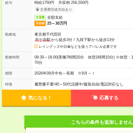
時給1750円 月収例 256,550円
給与
交通費別途支給あり
全額支給
交通費
25～30万円
月収例
東京都千代田区
勤務地
市ケ谷駅
から徒歩3分
/
九段下駅から徒歩13分
レイングッズや日傘などを扱うアパレル企業です
09:30～18:00(実働7時間20分 休憩1時間10分) ※休憩：11
勤務時間
70分
2026年09月中旬～長期 ※9月～！
期間
履歴書不要
/
40～50代活躍中
/
服装自由
/
電話対応なし
特徴
気になる！
応募する
こちらの条件も追加しません