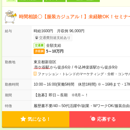
時間相談〇【服装カジュアル！】未経験OK！セミナ
時給1600円 月収例 96,000円
給与
交通費別途支給あり
全額支給
交通費
5～10万円
月収例
東京都新宿区
勤務地
市ケ谷駅
から徒歩6分
/
牛込神楽坂駅から徒歩9分
ファッション・トレンドのマーケティング・分析・コンサ
10:00～16:00(実働5時間 休憩1時間) ※～16時まで
勤務時間
【急募】即日～長期 ※8月～！
期間
履歴書不要
/
40～50代活躍中
/
副業・WワークOK
/
服装自由
特徴
気になる！
応募する