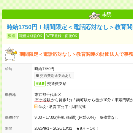
未読
時給1750円！期間限定＜電話応対なし＞教育
派遣
職種未経験OK
WEB登録・面接OK
期間限定＜電話応対なし＞教育関連の財団法人で事
時給1750円
給与
交通費別途支給あり
交通費支給
交通費
東京都千代田区
勤務地
市ケ谷駅
から徒歩1分
/
麹町駅から徒歩10分
/
半蔵門駅か
学校・教育;官公庁・財団関連
9:00～17:00(実働:7時間) (休憩60分) ※残業なし
勤務時間
2026/9/1～2026/10/31 ★9月～OK！
期間