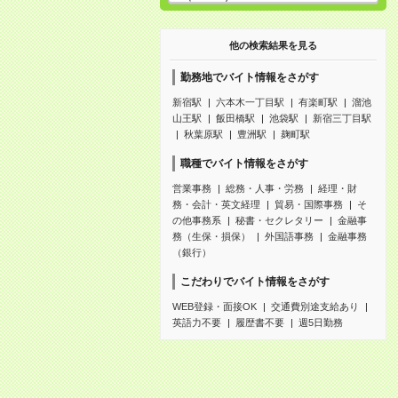
他の検索結果を見る
勤務地でバイト情報をさがす
新宿駅
六本木一丁目駅
有楽町駅
溜池
山王駅
飯田橋駅
池袋駅
新宿三丁目駅
秋葉原駅
豊洲駅
麹町駅
職種でバイト情報をさがす
営業事務
総務・人事・労務
経理・財
務・会計・英文経理
貿易・国際事務
そ
の他事務系
秘書・セクレタリー
金融事
務（生保・損保）
外国語事務
金融事務
（銀行）
こだわりでバイト情報をさがす
WEB登録・面接OK
交通費別途支給あり
英語力不要
履歴書不要
週5日勤務