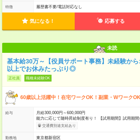
履歴書不要
/
電話対応なし
特徴
気になる！
応募する
未読
基本給30万～【役員サポート事務】未経験から
以上でお休みたっぷり◎
正社員
職種未経験OK
60歳以上活躍中！在宅ワークOK！副業・WワークO
月給300,000円～600,000円
給与
能力に応じて随時昇給制度有り！ 【試用期間】試用期間
交通費別途支給あり
東京都新宿区
勤務地