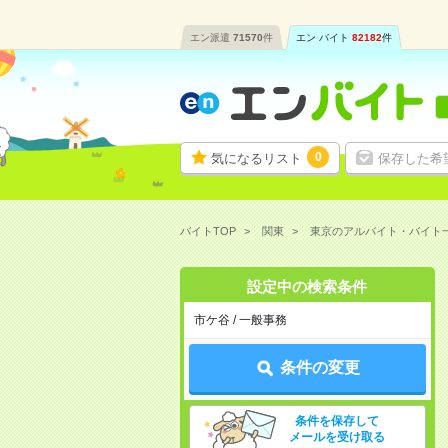
エン派遣
71570
件
エン バイト
82182
件
0
気になるリスト
保存した希
バイトTOP
関東
東京のアルバイト・バイト
設定中の検索条件
市ケ谷 / 一般事務
条件の変更
条件を保存して
メールを受け取る