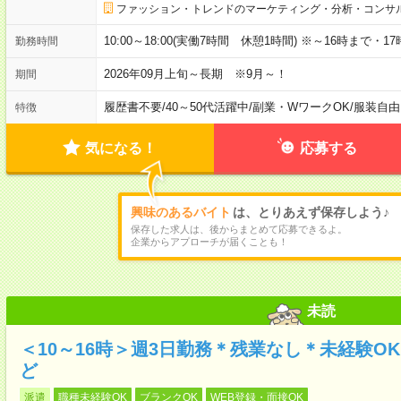
ファッション・トレンドのマーケティング・分析・コンサ
10:00～18:00(実働7時間 休憩1時間) ※～16時まで
勤務時間
2026年09月上旬～長期 ※9月～！
期間
履歴書不要
/
40～50代活躍中
/
副業・WワークOK
/
服装自由
特徴
気になる！
応募する
興味のあるバイト
は、とりあえず保存しよう♪
保存した求人は、後からまとめて応募できるよ。
企業からアプローチが届くことも！
未読
＜10～16時＞週3日勤務＊残業なし＊未経験O
ど
派遣
職種未経験OK
ブランクOK
WEB登録・面接OK