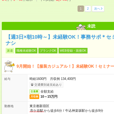
1
2
次へ
未読
【週3日×朝10時～】未経験OK！事務サポ＊
ナシ
派遣
職種未経験OK
ブランクOK
WEB登録・面接OK
9月開始！【服装カジュアル！】未経験OK！セミナ
時給1600円 月収例 134,400円
給与
交通費別途支給あり
全額支給
交通費
10～15万円
月収例
東京都新宿区
勤務地
市ケ谷駅
から徒歩6分
/
牛込神楽坂駅から徒歩9分