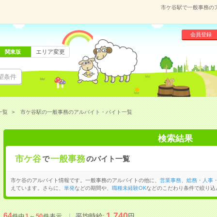
市ケ谷駅で一般事務の
会員登録
エリア変更
関東版
望条件
一覧
市ケ谷駅の一般事務のアルバイト・バイト一覧
検索結果
市ケ谷
一般事務
で
のバイト一覧
市ケ谷のアルバイト情報です。一般事務のアルバイトの他に、
営業事務
、
総務・人事
えています。さらに、
単発
などの期間や、
職種未経験OK
などのこだわり条件で絞り込
1,740
64
平均時給:
円
件中
1
～
50
件表示