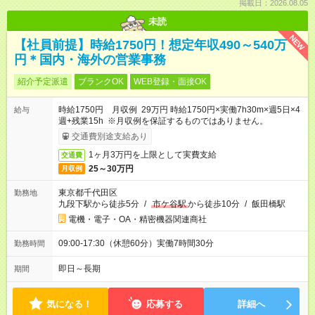
掲載日：2026.08.05
未読
NEW
【社員前提】時給1750円！想定年収490～540万
円＊国内・海外の営業事務
紹介予定派遣
ブランクOK
WEB登録・面接OK
時給1750円 月収例 29万円 時給1750円×実働7h30m×週5日×4
給与
週+残業15h ※月収例を保証するものではありません。
交通費別途支給あり
1ヶ月3万円を上限として実費支給
交通費
25～30万円
月収例
東京都千代田区
勤務地
九段下駅から徒歩5分
/
市ケ谷駅
から徒歩10分
/
飯田橋駅
電機・電子・OA・精密機器関連商社
09:00-17:30（休憩60分）実働7時間30分
勤務時間
即日～長期
期間
気になる！
応募する
詳細へ