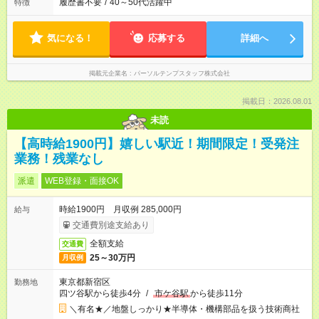
履歴書不要
/
40～50代活躍中
特徴
気になる！
応募する
詳細へ
掲載元企業名
パーソルテンプスタッフ株式会社
掲載日：2026.08.01
未読
【高時給1900円】嬉しい駅近！期間限定！受発注
業務！残業なし
派遣
WEB登録・面接OK
時給1900円 月収例 285,000円
給与
交通費別途支給あり
全額支給
交通費
25～30万円
月収例
東京都新宿区
勤務地
四ツ谷駅から徒歩4分
/
市ケ谷駅
から徒歩11分
＼有名★／地盤しっかり★半導体・機構部品を扱う技術商社