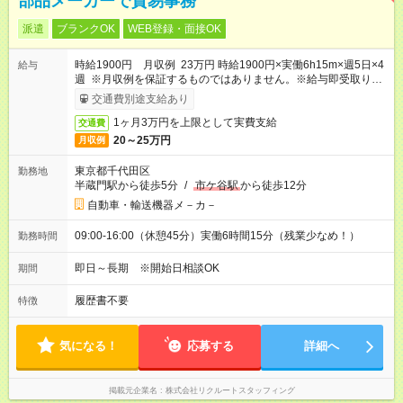
部品メーカーで貿易事務
派遣
ブランクOK
WEB登録・面接OK
時給1900円 月収例 23万円 時給1900円×実働6h15m×週5日×4
給与
週 ※月収例を保証するものではありません。※給与即受取りサ
ービス利用可（利用条件有）
交通費別途支給あり
1ヶ月3万円を上限として実費支給
交通費
20～25万円
月収例
東京都千代田区
勤務地
半蔵門駅から徒歩5分
/
市ケ谷駅
から徒歩12分
自動車・輸送機器メ－カ－
09:00-16:00（休憩45分）実働6時間15分（残業少なめ！）
勤務時間
即日～長期 ※開始日相談OK
期間
履歴書不要
特徴
気になる！
応募する
詳細へ
掲載元企業名
株式会社リクルートスタッフィング