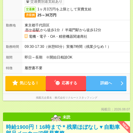
交通費別途支給あり
1ヶ月3万円を上限として実費支給
交通費
25～30万円
月収例
東京都千代田区
勤務地
市ケ谷駅
から徒歩1分
/
半蔵門駅から徒歩12分
電機・電子・OA・精密機器関連商社
09:30-17:30（休憩60分）実働7時間（残業少なめ！）
勤務時間
即日～長期 ※開始日相談OK
期間
履歴書不要
特徴
気になる！
応募する
詳細へ
掲載元企業名
株式会社リクルートスタッフィング
掲載日：2026.08.07
未読
NEW
時給1900円！16時まで＊残業ほぼなし▼自動車