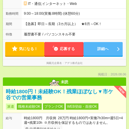
IT・通信;インターネット・Web
9:00～18:00(実働:8時間) (休憩60分)
勤務時間
【急募】即日～長期（3カ月以上） ★8月～OK！
期間
履歴書不要
/
パソコンスキル不要
特徴
気になる！
応募する
詳細へ
掲載元企業名
アデコ株式会社
掲載日：2026.08.06
未読
NEW
時給1800円！未経験OK！残業ほぼなし▼市ケ
谷での営業事務
派遣
職種未経験OK
ブランクOK
WEB登録・面接OK
時給1800円 月収例 28万円 時給1800円×実働7h30m×週5日×4
給与
週+残業10h ※月収例を保証するものではありません。