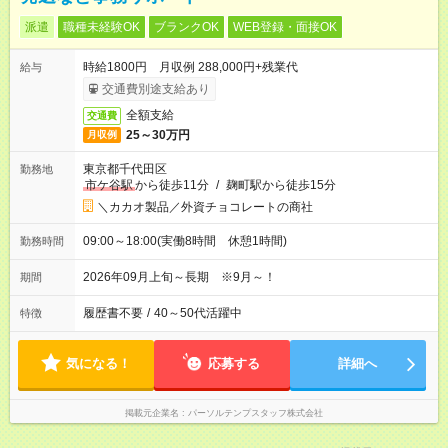
派遣
職種未経験OK
ブランクOK
WEB登録・面接OK
時給1800円 月収例 288,000円+残業代
給与
交通費別途支給あり
全額支給
交通費
25～30万円
月収例
東京都千代田区
勤務地
市ケ谷駅
から徒歩11分
/
麹町駅から徒歩15分
＼カカオ製品／外資チョコレートの商社
09:00～18:00(実働8時間 休憩1時間)
勤務時間
2026年09月上旬～長期 ※9月～！
期間
履歴書不要
/
40～50代活躍中
特徴
気になる！
応募する
詳細へ
掲載元企業名
パーソルテンプスタッフ株式会社