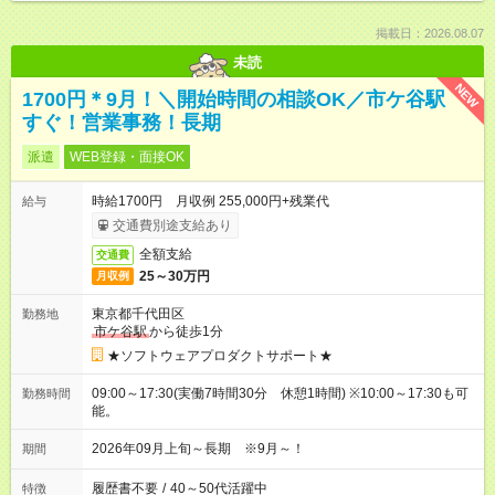
掲載日：2026.08.07
未読
NEW
1700円＊9月！＼開始時間の相談OK／市ケ谷駅
すぐ！営業事務！長期
派遣
WEB登録・面接OK
時給1700円 月収例 255,000円+残業代
給与
交通費別途支給あり
全額支給
交通費
25～30万円
月収例
東京都千代田区
勤務地
市ケ谷駅
から徒歩1分
★ソフトウェアプロダクトサポート★
09:00～17:30(実働7時間30分 休憩1時間) ※10:00～17:30も可
勤務時間
能。
2026年09月上旬～長期 ※9月～！
期間
履歴書不要
/
40～50代活躍中
特徴