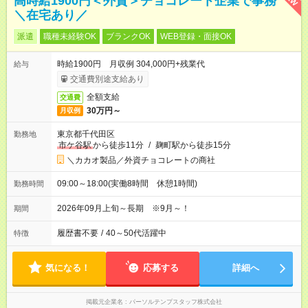
高時給1900円＜外資＞チョコレート企業で事務
＼在宅あり／
派遣
職種未経験OK
ブランクOK
WEB登録・面接OK
時給1900円 月収例 304,000円+残業代
給与
交通費別途支給あり
全額支給
交通費
30万円～
月収例
東京都千代田区
勤務地
市ケ谷駅
から徒歩11分
/
麹町駅から徒歩15分
＼カカオ製品／外資チョコレートの商社
09:00～18:00(実働8時間 休憩1時間)
勤務時間
2026年09月上旬～長期 ※9月～！
期間
履歴書不要
/
40～50代活躍中
特徴
気になる！
応募する
詳細へ
掲載元企業名
パーソルテンプスタッフ株式会社