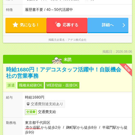
履歴書不要
/
40～50代活躍中
特徴
気になる！
応募する
詳細へ
掲載元企業名
アデコ株式会社
掲載日：2026.08.06
未読
NEW
時給1680円！アデコスタッフ活躍中！自販機会
社の営業事務
派遣
職種未経験OK
WEB登録・面接OK
時給1680円
給与
交通費別途支給あり
交通費支給
交通費
東京都千代田区
勤務地
市ケ谷駅
から徒歩2分
/
麹町駅から徒歩8分
/
半蔵門駅から徒
歩9分