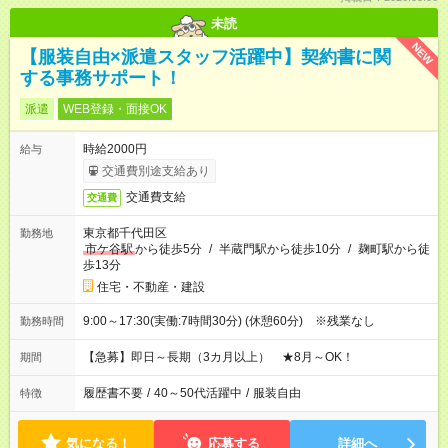
未読
NEW
【服装自由×派遣スタッフ活躍中】契約書に関
する事務サポート！
派遣
WEB登録・面接OK
時給2000円
給与
交通費別途支給あり
交通費支給
交通費
東京都千代田区
勤務地
市ケ谷駅
から徒歩5分
/
半蔵門駅から徒歩10分
/
麹町駅から徒
歩13分
住宅・不動産・建設
9:00～17:30(実働:7時間30分) (休憩60分) ※残業なし
勤務時間
【急募】即日～長期（3カ月以上） ★8月～OK！
期間
履歴書不要
/
40～50代活躍中
/
服装自由
特徴
気になる！
応募する
詳細へ