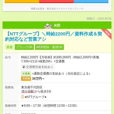
掲載元企業名
株式会社リクルートスタッフィング
掲載日：2026.08.05
未読
NEW
【NTTグループ】＼時給2200円／資料作成＆契
約対応など営業アシ
派遣
ブランクOK
WEB登録・面接OK
時給2,200円【月収例】約395,000円（時給2,200円×実働
給与
7.50h×21日+残業20h）+交通費
交通費別途支給あり
○通勤交通費の支給あり（当社規定による）
交通費
30万円～
月収例
東京都千代田区
勤務地
市ケ谷駅
から徒歩2分
●NTTグループ●
★9:00～17:30（休憩時間 12:00～13:00）
勤務時間