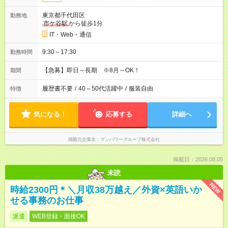
東京都千代田区
勤務地
市ケ谷駅
から徒歩1分
IT・Web・通信
9:30～17:30
勤務時間
【急募】即日～長期 ※8月～OK！
期間
履歴書不要
/
40～50代活躍中
/
服装自由
特徴
気になる！
応募する
詳細へ
掲載元企業名
マンパワーグループ株式会社
掲載日：2026.08.05
未読
NEW
時給2300円＊＼月収38万越え／外資×英語いか
せる事務のお仕事
派遣
WEB登録・面接OK