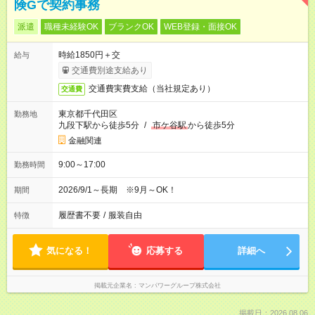
険Gで契約事務
派遣
職種未経験OK
ブランクOK
WEB登録・面接OK
時給1850円＋交
給与
交通費別途支給あり
交通費実費支給（当社規定あり）
交通費
東京都千代田区
勤務地
九段下駅から徒歩5分
/
市ケ谷駅
から徒歩5分
金融関連
9:00～17:00
勤務時間
2026/9/1～長期 ※9月～OK！
期間
履歴書不要
/
服装自由
特徴
気になる！
応募する
詳細へ
掲載元企業名
マンパワーグループ株式会社
掲載日：2026.08.06