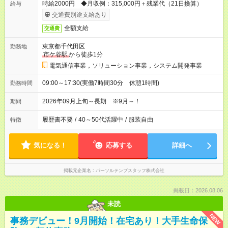
時給2000円 ◆月収例：315,000円＋残業代（21日換算）
給与
交通費別途支給あり
全額支給
交通費
東京都千代田区
勤務地
市ケ谷駅
から徒歩1分
電気通信事業，ソリューション事業，システム開発事業
09:00～17:30(実働7時間30分 休憩1時間)
勤務時間
2026年09月上旬～長期 ※9月～！
期間
履歴書不要
/
40～50代活躍中
/
服装自由
特徴
気になる！
応募する
詳細へ
掲載元企業名
パーソルテンプスタッフ株式会社
掲載日：2026.08.06
未読
NEW
事務デビュー！9月開始！在宅あり！大手生命保