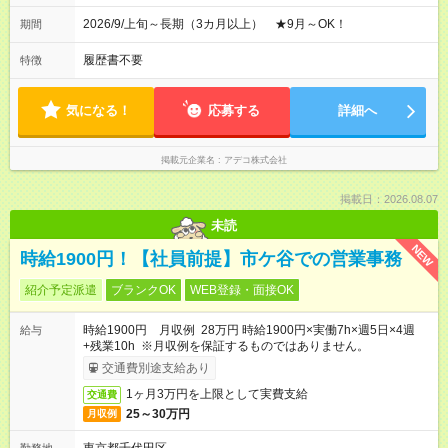
2026/9/上旬～長期（3カ月以上） ★9月～OK！
期間
履歴書不要
特徴
気になる！
応募する
詳細へ
掲載元企業名
アデコ株式会社
掲載日：2026.08.07
未読
NEW
時給1900円！【社員前提】市ケ谷での営業事務
紹介予定派遣
ブランクOK
WEB登録・面接OK
時給1900円 月収例 28万円 時給1900円×実働7h×週5日×4週
給与
+残業10h ※月収例を保証するものではありません。
交通費別途支給あり
1ヶ月3万円を上限として実費支給
交通費
25～30万円
月収例