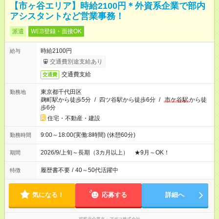
【市ヶ谷エリア】時給2100円＊外資系企業で部内
アシスタントなど営業事務！
派遣
WEB登録・面接OK
時給2100円
給与
交通費別途支給あり
交通費支給
交通費
東京都千代田区
勤務地
麹町駅から徒歩5分
/
四ツ谷駅から徒歩6分
/
市ケ谷駅
から徒
歩6分
住宅・不動産・建設
9:00～18:00(実働:8時間) (休憩60分)
勤務時間
2026/9/上旬～長期（3カ月以上） ★9月～OK！
期間
履歴書不要
/
40～50代活躍中
特徴
気になる！
応募する
詳細へ