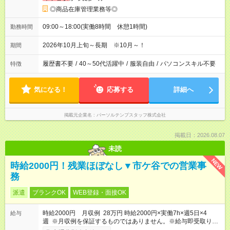
◎商品在庫管理業務等◎
09:00～18:00(実働8時間 休憩1時間)
勤務時間
2026年10月上旬～長期 ※10月～！
期間
履歴書不要
/
40～50代活躍中
/
服装自由
/
パソコンスキル不要
特徴
気になる！
応募する
詳細へ
掲載元企業名
パーソルテンプスタッフ株式会社
掲載日：2026.08.07
未読
NEW
時給2000円！残業ほぼなし▼市ケ谷での営業事
務
派遣
ブランクOK
WEB登録・面接OK
時給2000円 月収例 28万円 時給2000円×実働7h×週5日×4
給与
週 ※月収例を保証するものではありません。※給与即受取りサ
ービス利用可（利用条件有）