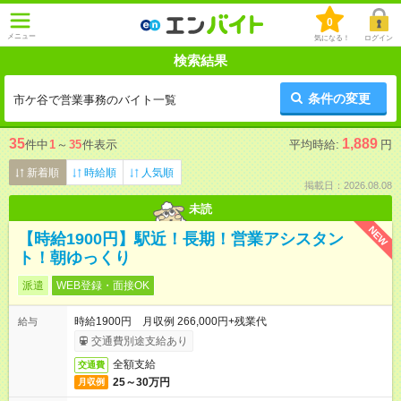
0
メニュー
気になる！
ログイン
検索結果
条件の変更
市ケ谷で営業事務のバイト一覧
35
1,889
件中
1
～
35
件表示
平均時給:
円
新着順
時給順
人気順
掲載日：2026.08.08
未読
NEW
【時給1900円】駅近！長期！営業アシスタン
ト！朝ゆっくり
派遣
WEB登録・面接OK
時給1900円 月収例 266,000円+残業代
給与
交通費別途支給あり
全額支給
交通費
25～30万円
月収例