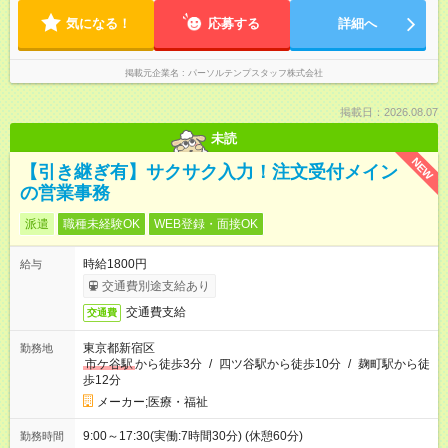
気になる！
応募する
詳細へ
掲載元企業名
パーソルテンプスタッフ株式会社
掲載日：2026.08.07
未読
NEW
【引き継ぎ有】サクサク入力！注文受付メイン
の営業事務
派遣
職種未経験OK
WEB登録・面接OK
時給1800円
給与
交通費別途支給あり
交通費支給
交通費
東京都新宿区
勤務地
市ケ谷駅
から徒歩3分
/
四ツ谷駅から徒歩10分
/
麹町駅から徒
歩12分
メーカー;医療・福祉
9:00～17:30(実働:7時間30分) (休憩60分)
勤務時間