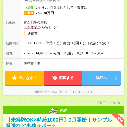
交通費別途支給あり
1ヶ月3万円を上限として実費支給
交通費
25～30万円
月収例
東京都千代田区
勤務地
市ケ谷駅
から徒歩1分
通信業
09:00-17:30（休憩60分）実働7時間30分（残業少なめ！）
勤務時間
2026年09月01日～長期 ※開始日相談OK ※9月～！
期間
履歴書不要
特徴
気になる！
応募する
詳細へ
掲載元企業名
株式会社リクルートスタッフィング
掲載日：2026.08.06
未読
NEW
【未経験OK×時給1800円】9月開始！サンプル
発送など事務サポート