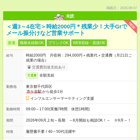
掲載日：2026.08.07
未読
NEW
＜週3～4在宅＞時給2000円＊残業少！大手Grで
メール振分けなど営業サポート
派遣
職種未経験OK
ブランクOK
WEB登録・面接OK
時給2000円 月収例：294,000円＋残業代＋交通費（月21日ご
給与
就業の場合）
交通費別途支給あり
全額支給
交通費
東京都千代田区
勤務地
市ケ谷駅
から徒歩1分
インフルエンサーマーケティング支援
09:00～17:00(実働7時間 休憩1時間)
勤務時間
2026年09月上旬～長期 ～8月開始も相談OK！～ ※9月～！
期間
履歴書不要
/
40～50代活躍中
特徴