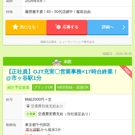
2026年9月～
期間
履歴書不要
/
40～50代活躍中
/
服装自由
特徴
気になる！
応募する
詳細へ
掲載元企業名
ヒューマンリソシア株式会社
掲載日：2026.08.05
未読
NEW
【正社員】OJT充実〇営業事務×17時台終業！
@市ヶ谷駅1分
紹介予定派遣
ブランクOK
WEB登録・面接OK
時給2000円＋交
給与
交通費別途支給あり
交通費実費支給（当社規定あり）
交通費
東京都千代田区
勤務地
市ケ谷駅
から徒歩1分