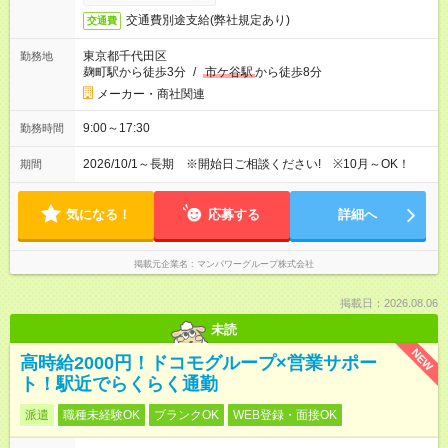
交通費別途支給(弊社規定あり)
交通費
東京都千代田区
勤務地
麹町駅から徒歩3分
/
市ケ谷駅
から徒歩8分
メーカー・商社関連
9:00～17:30
勤務時間
2026/10/1～長期 ※開始日ご相談ください! ※10月～OK！
期間
気になる！
応募する
詳細へ
掲載元企業名
マンパワーグループ株式会社
掲載日：2026.08.06
未読
NEW
高時給2000円！ドコモグループ×営業サポー
ト！駅近でらくらく通勤
派遣
職種未経験OK
ブランクOK
WEB登録・面接OK