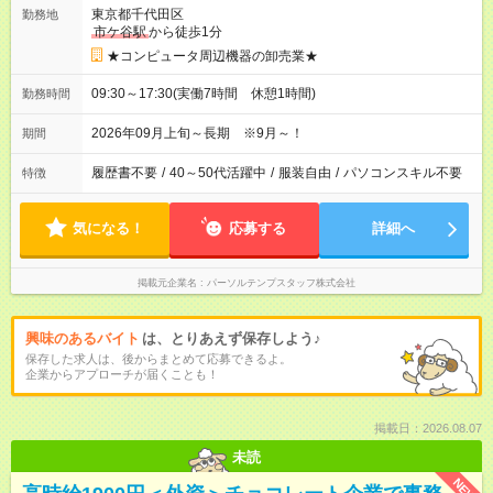
東京都千代田区
勤務地
市ケ谷駅
から徒歩1分
★コンピュータ周辺機器の卸売業★
09:30～17:30(実働7時間 休憩1時間)
勤務時間
2026年09月上旬～長期 ※9月～！
期間
履歴書不要
/
40～50代活躍中
/
服装自由
/
パソコンスキル不要
特徴
気になる！
応募する
詳細へ
掲載元企業名
パーソルテンプスタッフ株式会社
興味のあるバイト
は、とりあえず保存しよう♪
保存した求人は、後からまとめて応募できるよ。
企業からアプローチが届くことも！
掲載日：2026.08.07
未読
NEW