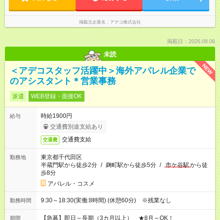
掲載元企業名
アデコ株式会社
掲載日：2026.08.06
未読
NEW
＜アデコスタッフ活躍中＞海外アパレル企業で
のアシスタント＊営業事務
派遣
WEB登録・面接OK
時給1900円
給与
交通費別途支給あり
交通費支給
交通費
東京都千代田区
勤務地
半蔵門駅から徒歩2分
/
麹町駅から徒歩5分
/
市ケ谷駅
から徒
歩8分
アパレル・コスメ
9:30～18:30(実働:8時間) (休憩60分) ※残業なし
勤務時間
【急募】即日～長期（3カ月以上） ★8月～OK！
期間