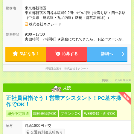
￥240,000円～ （基本給￥203,000＋時間外保証￥32,000＋運転
東京都新宿区
勤務地
手当￥5,000） 時間外保証額（残業10h分）の超過分は全額支給
東京都新宿区四谷本塩町9-2田中ビル1階（最寄り駅：四ツ谷駅
します。 【試用期間】試用期間あり 試用期間の長さ：2週間
（中央線・総武線・丸ノ内線）曙橋（都営新宿線））
※ 雇用形態と給与に、本採用時と異なる部分があります。 雇用
形態：中途採用（正社員） 給与：日給 7,500円 ～ 7,500円 試用
株式会社ネクシード
期間中は10:00～17:00勤務（うち休憩1時間）
9:00～17:00
勤務時間
実働時間：7時間/日 ★業務になれてきたら、下記パターンから
基本勤務時間を選べます （実働7時間／休憩1時間） 8:00～
16:00 9:00～17:00 10:00～18:00
気になる！
応募する
詳細へ
掲載元企業名
株式会社ネクシード
掲載日：2026.08.06
未読
NEW
正社員目指そう！営業アシスタント！PC基本操
作でOK！
紹介予定派遣
職種未経験OK
ブランクOK
WEB登録・面接OK
時給1800円＋交
給与
交通費別途支給あり