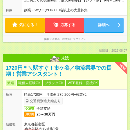
1日あたりの実働時間：最大8時間/日 【シフト例】 9時～18時
10時～19時 11時～20時 休憩1時間以上！
副業・WワークOK / 10名以上の大量募集
特徴
気になる！
応募する
詳細へ
掲載元企業名
株式会社ラフライン
掲載日：2026.08.07
未読
NEW
1720円＊＼駅すぐ！市ケ谷／物流業界での長
期！営業アシスタント！
派遣
職種未経験OK
ブランクOK
WEB登録・面接OK
時給1720円 月収例 275,200円+残業代
給与
交通費別途支給あり
全額支給
交通費
25～30万円
月収例
東京都新宿区
勤務地
市ケ谷駅
から徒歩1分