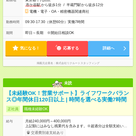
東京都千代田区
勤務地
市ケ谷駅
から徒歩1分
/
半蔵門駅から徒歩12分
電機・電子・OA・精密機器関連商社
09:30-17:30（休憩60分）実働7時間
勤務時間
即日～長期 ※開始日相談OK
期間
気になる！
応募する
詳細へ
掲載元企業名
株式会社リクルートスタッフィング
未読
【未経験OK！営業サポート】ライフワークバラン
ス◎年間休日120日以上 | 時間を選べる実働7時間
正社員
職種未経験OK
月給240,000円～400,000円
給与
上記額にはみなし残業代を含みます。※超過分は全額支給いたし
ます。 みなし残業代 32,000円 ～ 50,000円／月 みなし残業時
交通費別途支給あり
間 10時間／月 【試用期間】 日給￥7,500（6h） 【本採用後】