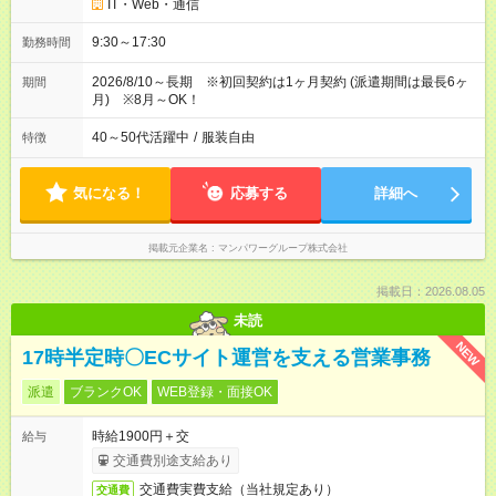
IT・Web・通信
9:30～17:30
勤務時間
2026/8/10～長期 ※初回契約は1ヶ月契約 (派遣期間は最長6ヶ
期間
月) ※8月～OK！
40～50代活躍中
/
服装自由
特徴
気になる！
応募する
詳細へ
掲載元企業名
マンパワーグループ株式会社
掲載日：2026.08.05
未読
NEW
17時半定時〇ECサイト運営を支える営業事務
派遣
ブランクOK
WEB登録・面接OK
時給1900円＋交
給与
交通費別途支給あり
交通費実費支給（当社規定あり）
交通費