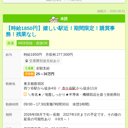
掲載元企業名
アデコ株式会社
掲載日：2026.08.01
未読
【時給1850円】嬉しい駅近！期間限定！購買事
務！残業なし
派遣
WEB登録・面接OK
時給1850円 月収例 277,500円
給与
交通費別途支給あり
全額支給
交通費
25～30万円
月収例
東京都新宿区
勤務地
四ツ谷駅から徒歩4分
/
市ケ谷駅
から徒歩11分
＼有名★／地盤しっかり★半導体・機構部品を扱う技術商社
09:00～17:30(実働7時間30分 休憩1時間)
勤務時間
2026年08月下旬～長期 2027年3月までの予定です。その後の
期間
延長の可能性あり ※8月～！