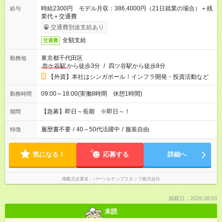
時給2300円 モデル月収：386,4000円（21日就業の場合）＋残
給与
業代＋交通費
交通費別途支給あり
全額支給
交通費
東京都千代田区
勤務地
市ケ谷駅
から徒歩3分
/
四ツ谷駅から徒歩8分
【外資】本社はシンガポール！インフラ開発・投資活動など
09:00～18:00(実働8時間 休憩1時間)
勤務時間
【急募】即日～長期 ※即日～！
期間
履歴書不要
/
40～50代活躍中
/
服装自由
特徴
気になる！
応募する
詳細へ
掲載元企業名
パーソルテンプスタッフ株式会社
掲載日：2026.08.03
未読