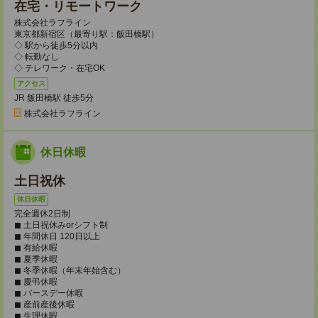
在宅・リモートワーク
株式会社ラフライン
東京都新宿区（最寄り駅：飯田橋駅）
◇ 駅から徒歩5分以内
◇ 転勤なし
◇ テレワーク・在宅OK
アクセス
JR 飯田橋駅 徒歩5分
株式会社ラフライン
休日休暇
土日祝休
休日休暇
完全週休2日制
◼︎ 土日祝休みorシフト制
◼︎ 年間休日 120日以上
◼︎ 有給休暇
◼︎ 夏季休暇
◼︎ 冬季休暇（年末年始含む）
◼︎ 慶弔休暇
◼︎ バースデー休暇
◼︎ 産前産後休暇
◼︎ 生理休暇