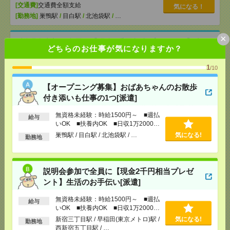
[交通費]
交通費全額支給
気になる！
[勤務地]
巣鴨駅
/
目白駅
/
北池袋駅
/
…
×
説明会参加で全員に【現金2千円相当プレゼント】生
どちらのお仕事が気になりますか？
活のお手伝い[派遣]
1
/10
[給 与]
無資格未経験：時給1500円～ ■週払い
OK ■扶養内OK ■日収1万2000円以上
【オープニング募集】おばあちゃんのお散歩
[交通費]
交通費全額支給
気になる！
付き添いも仕事の1つ[派遣]
[勤務地]
新宿三丁目駅
/
早稲田(東京メトロ)駅
/
西新
宿五丁目駅
/
…
無資格未経験：時給1500円～ ■週払
給与
いOK ■扶養内OK ■日収1万2000円
以上
時給1900円！17時まで＊残業ほぼなし▼和光市で総
巣鴨駅 / 目白駅 / 北池袋駅 / …
気になる!
勤務地
務・人事[派遣]
[給 与]
時給1900円 月収例 26万円 時給1900円×
説明会参加で全員に【現金2千円相当プレゼ
実働7h×週5日×4週 ※月収例を保証するものではあ
ント】生活のお手伝い[派遣]
りません。※給与即受取りサービス利用可（利用条
件有）
気になる！
無資格未経験：時給1500円～ ■週払
[交通費]
1ヶ月3万円を上限として実費支給
給与
いOK ■扶養内OK ■日収1万2000円
[月収例]
25～30万円
以上
新宿三丁目駅 / 早稲田(東京メトロ)駅 /
気になる!
勤務地
[勤務地]
和光市駅から徒歩5分
西新宿五丁目駅 / …