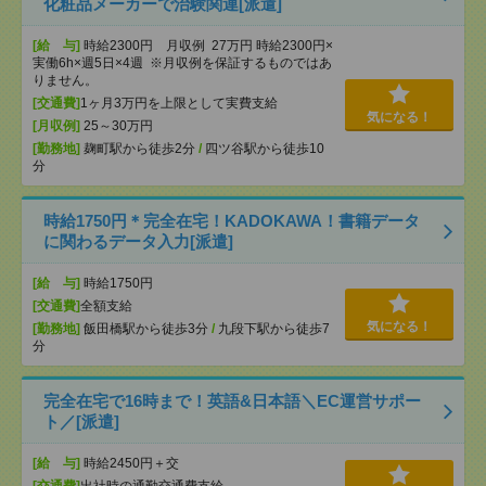
化粧品メーカーで治験関連[派遣]
[給 与]
時給2300円 月収例 27万円 時給2300円×
実働6h×週5日×4週 ※月収例を保証するものではあ
りません。
[交通費]
1ヶ月3万円を上限として実費支給
気になる！
[月収例]
25～30万円
[勤務地]
麹町駅から徒歩2分
/
四ツ谷駅から徒歩10
分
時給1750円＊完全在宅！KADOKAWA！書籍データ
に関わるデータ入力[派遣]
[給 与]
時給1750円
[交通費]
全額支給
気になる！
[勤務地]
飯田橋駅から徒歩3分
/
九段下駅から徒歩7
分
完全在宅で16時まで！英語&日本語＼EC運営サポー
ト／[派遣]
[給 与]
時給2450円＋交
[交通費]
出社時の通勤交通費支給