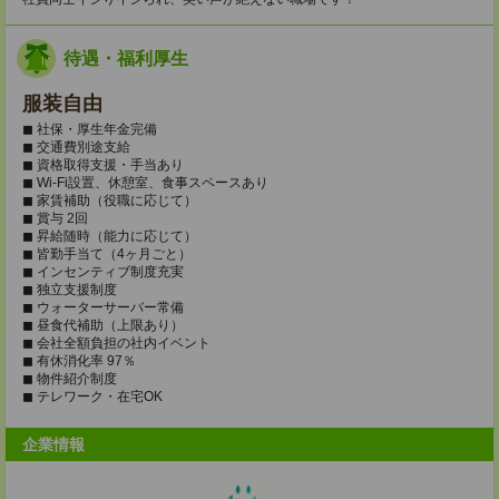
待遇・福利厚生
服装自由
◼︎ 社保・厚生年金完備
◼︎ 交通費別途支給
◼︎ 資格取得支援・手当あり
◼︎ Wi-Fi設置、休憩室、食事スペースあり
◼︎ 家賃補助（役職に応じて）
◼︎ 賞与 2回
◼︎ 昇給随時（能力に応じて）
◼︎ 皆勤手当て（4ヶ月ごと）
◼︎ インセンティブ制度充実
◼︎ 独立支援制度
◼︎ ウォーターサーバー常備
◼︎ 昼食代補助（上限あり）
◼︎ 会社全額負担の社内イベント
◼︎ 有休消化率 97％
◼︎ 物件紹介制度
◼︎ テレワーク・在宅OK
企業情報