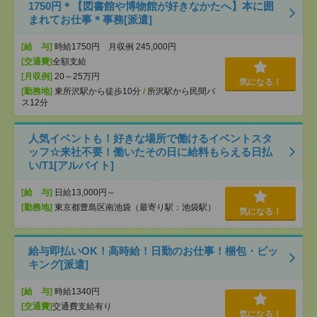
1750円＊【図書館や博物館が好きなかたへ】本に囲
まれてお仕事＊事務[派遣]
[給 与]
時給1750円 月収例 245,000円
[交通費]
全額支給
[月収例]
20～25万円
気になる！
[勤務地]
東所沢駅から徒歩10分
/
所沢駅から民間バ
ス12分
人気イベントも！好きな場所で働けるイベントスタ
ッフ☆来社不要！働いたその日に給料もらえる日払
い/T1[アルバイト]
[給 与]
日給13,000円～
[勤務地]
東京都豊島区南池袋（最寄り駅：池袋駅）
気になる！
給与即払いOK！高時給！日勤のお仕事！梱包・ピッ
キング[派遣]
[給 与]
時給1340円
[交通費]
交通費支給有り
気になる！