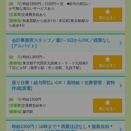
[給 与]
時給1900円～2100円＋交 ■給与の前払い
が可能な速払いサービスあり
[交通費]
交通費支給あり
気になる！
[勤務地]
秋葉原駅から徒歩7分
/
末広町(東京都)駅か
ら徒歩4分
会計事務所スタッフ／週2～3日からOK／残業なし
[アルバイト]
[給 与]
時給1,800円～
[勤務地]
東京都千代田区九段南３－５－２九段南3
気になる！
丁目ビル5F（最寄り駅：市ヶ谷駅、九段下駅）
座り仕事！給与即払いOK！高時給！在庫管理・資料
作成[派遣]
[給 与]
時給1500円
[交通費]
交通費支給有り
気になる！
[勤務地]
藤沢駅
時給2300円！16時まで＊残業ほぼなし▼服装自由＊