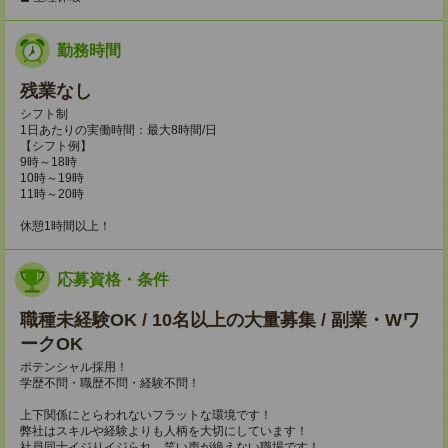
勤務時間
残業なし
シフト制
1日あたりの実働時間：最大8時間/日
【シフト例】
9時～18時
10時～19時
11時～20時
休憩1時間以上！
応募資格・条件
職種未経験OK / 10名以上の大量募集 / 副業・Wワ
ークOK
ポテンシャル採用！
学歴不問・職歴不問・経験不問！
上下関係にとらわれないフラットな環境です！
弊社はスキルや経験よりも人柄を大切にしています！
社員同士イジりイジられ、笑い声が絶えない職場です！