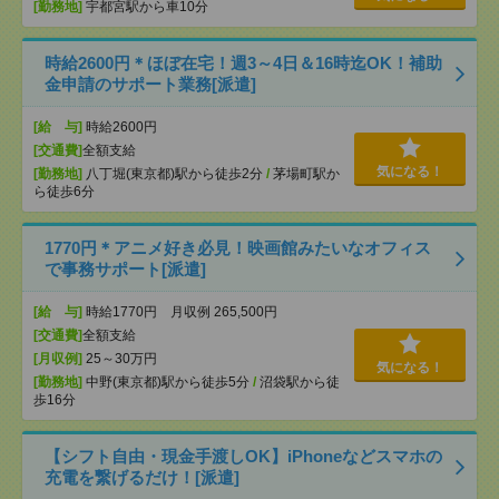
[勤務地]
宇都宮駅から車10分
時給2600円＊ほぼ在宅！週3～4日＆16時迄OK！補助
金申請のサポート業務[派遣]
[給 与]
時給2600円
[交通費]
全額支給
気になる！
[勤務地]
八丁堀(東京都)駅から徒歩2分
/
茅場町駅か
ら徒歩6分
1770円＊アニメ好き必見！映画館みたいなオフィス
で事務サポート[派遣]
[給 与]
時給1770円 月収例 265,500円
[交通費]
全額支給
[月収例]
25～30万円
気になる！
[勤務地]
中野(東京都)駅から徒歩5分
/
沼袋駅から徒
歩16分
【シフト自由・現金手渡しOK】iPhoneなどスマホの
充電を繋げるだけ！[派遣]