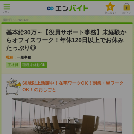
0
メニュー
気になる！
ログイン
掲載日 :2026
/
04
/
01
基本給30万～【役員サポート事務】未経験か
らオフィスワーク！年休120日以上でお休み
たっぷり◎
職種：
一般事務
正社員
職種未経験OK
60歳以上活躍中！在宅ワークOK！副業・Wワーク
OK！のおしごと