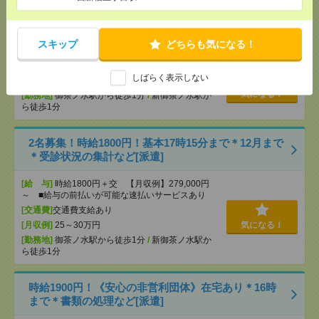
＼期間限定！エルダー歓迎／残業少なめ！人事サポ
ート＊50代活躍中[派遣]
スキップ
どちらも気になる！
[給 与]
時給1900円＋交
しばらく表示しない
[交通費]
※交通費別途支給社内規定有
気になる！
[勤務地]
御茶ノ水駅から徒歩1分
/
新御茶ノ水駅か
ら徒歩1分
2名募集！時給1800円！基本17時15分まで＊12月まで
＊受診状況の集計など[派遣]
[給 与]
時給1800円＋交 【月収例】279,000円
～ ■給与の前払いが可能な速払いサービスあり
[交通費]
交通費支給あり
[月収例]
25～30万円
気になる！
[勤務地]
御茶ノ水駅から徒歩1分
/
新御茶ノ水駅か
ら徒歩1分
時給1900円！《安心の非営利団体》在宅あり＊16時
まで＊書類の処理など[派遣]