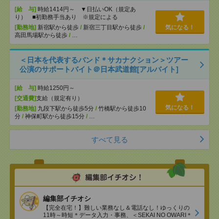
[給 与]
時給1414円～ ▼日払いOK（規定あ
り） ■初勤務手当あり ※規定による
[勤務地]
新宿駅から徒歩
/
新宿三丁目駅から徒歩
/
気になる！
高田馬場駅から徒歩
/
…
＜日本を代表するバンド＊サカナクション＞ツアー
公演のサポートバイト＠日本武道館[アルバイト]
[給 与]
時給1250円～
[交通費]
支給（規定有り）
気になる！
[勤務地]
九段下駅から徒歩5分
/
竹橋駅から徒歩10
分
/
神保町駅から徒歩15分
/
…
すべて見る
編集部イチオシ
【完全在宅！】難しい業務なし＆電話なし！ゆっくりの
11時～時短＊データ入力・事務、＜SEKAI NO OWARI＊