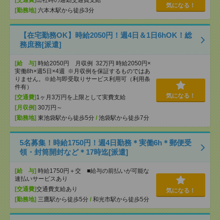
気になる！
[勤務地]
六本木駅から徒歩3分
【在宅勤務OK】時給2050円！週4日＆1日6hOK！総
務庶務[派遣]
[給 与]
時給2050円 月収例 32万円 時給2050円×
実働8h×週5日×4週 ※月収例を保証するものではあ
りません。※給与即受取りサービス利用可（利用条
件有）
気になる！
[交通費]
1ヶ月3万円を上限として実費支給
[月収例]
30万円～
[勤務地]
東池袋駅から徒歩5分
/
池袋駅から徒歩7分
5名募集！時給1750円！週4日勤務＊実働6h＊郵便受
領・封筒開封など＊17時迄[派遣]
[給 与]
時給1750円＋交 ■給与の前払いが可能な
速払いサービスあり
[交通費]
交通費支給あり
気になる！
[勤務地]
三鷹駅から徒歩5分
/
和光市駅から徒歩5分