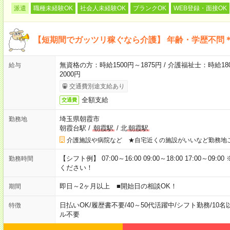
派遣
職種未経験OK
社会人未経験OK
ブランクOK
WEB登録・面接OK
【短期間でガッツリ稼ぐなら介護】 年齢・学歴不問＊
無資格の方：時給1500円～1875円 / 介護福祉士：時給180
給与
2000円
交通費別途支給あり
全額支給
交通費
埼玉県朝霞市
勤務地
朝霞台駅
/
朝霞駅
/
北
朝霞駅
介護施設や病院など ★自宅近くの施設がいいなど勤務地
【シフト例】 07:00～16:00 09:00～18:00 17:00
勤務時間
ください！
即日～2ヶ月以上 ■開始日の相談OK！
期間
日払いOK
/
履歴書不要
/
40～50代活躍中
/
シフト勤務
/
10名
特徴
ル不要