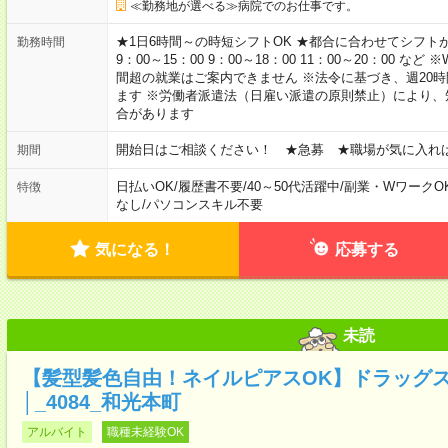
≪勤務地が選べる≫病院でのお仕事です。
★1日6時間～の時短シフトOK ★都合に合わせてシフトが決
勤務時間
9：00～15：00 9：00～18：00 11：00～20：00
間超の就業はご案内できません ※法令に基づき、週20
ます ※労働者派遣法（日雇い派遣の原則禁止）により
合があります
開始日はご相談ください！ ★急募 ★職場が気に入れ
期間
日払いOK
/
履歴書不要
/
40～50代活躍中
/
副業・WワークO
特徴
なし
/
パソコンスキル不要
気になる！
応募する
未読
【髪型髪色自由！ネイルピアスOK】ドラッグ
│_4084_和光本町
アルバイト
職種未経験OK