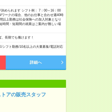
められます シフト例： 7：00～16：00
 など ※Wワークの場合、他のお仕事と合わせ週40時
時間以上勤務は社会保険への加入対象となり
、短時間・短期間の就業はご案内が難しい場
ば、長期でも働けます！
K
/
シフト勤務
/
10名以上の大量募集
/
電話対応
詳細へ
ストアの販売スタッフ