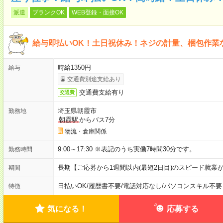
派遣
ブランクOK
WEB登録・面接OK
給与即払いOK！土日祝休み！ネジの計量、梱包作業
時給1350円
給与
交通費別途支給あり
交通費支給有り
交通費
埼玉県朝霞市
勤務地
朝霞駅
からバス7分
物流・倉庫関係
9:00～17:30 ※表記のうち実働7時間30分です。
勤務時間
長期【ご応募から1週間以内(最短2日目)のスピード就業
期間
日払いOK
/
履歴書不要
/
電話対応なし
/
パソコンスキル不要
特徴
気になる！
応募する