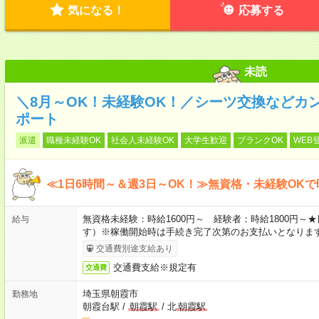
気になる！
応募する
未読
＼8月～OK！未経験OK！／シーツ交換などカ
ポート
派遣
職種未経験OK
社会人未経験OK
大学生歓迎
ブランクOK
WEB
≪1日6時間～＆週3日～OK！≫無資格・未経験OKで
無資格未経験：時給1600円～ 経験者：時給1800円
給与
す）※稼働開始時は手続き完了次第のお支払いとなりま
交通費別途支給あり
交通費支給※規定有
交通費
埼玉県朝霞市
勤務地
朝霞台駅
/
朝霞駅
/
北
朝霞駅