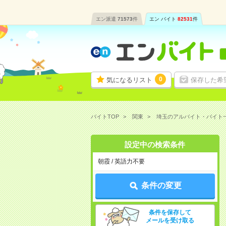
エン派遣
71573
件
エン バイト
82531
件
0
気になるリスト
保存した希
バイトTOP
関東
埼玉のアルバイト・バイト
設定中の検索条件
朝霞 / 英語力不要
条件の変更
条件を保存して
メールを受け取る