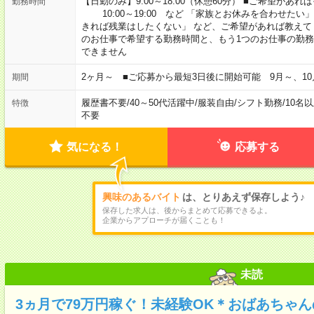
【日勤のみ】9:00～18:00（休憩60分） ■ご希望があれば
勤務時間
10:00～19:00 など 「家族とお休みを合わせたい
きれば残業はしたくない」 など、ご希望があれば教えて
のお仕事で希望する勤務時間と、もう1つのお仕事の勤務
できません
2ヶ月～ ■ご応募から最短3日後に開始可能 9月～、10
期間
履歴書不要
/
40～50代活躍中
/
服装自由
/
シフト勤務
/
10名
特徴
不要
気になる！
応募する
興味のあるバイト
は、とりあえず保存しよう♪
保存した求人は、後からまとめて応募できるよ。
企業からアプローチが届くことも！
未読
3ヵ月で79万円稼ぐ！未経験OK＊おばあちゃ