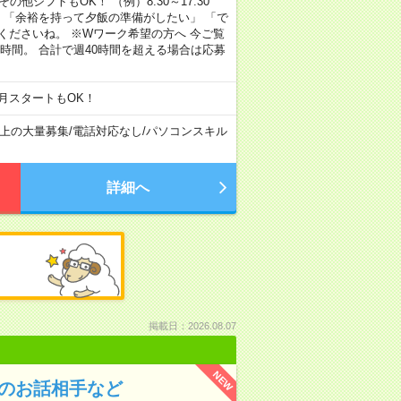
その他シフトもOK！ （例）8:30～17:30
」 「余裕を持って夕飯の準備がしたい」 「で
くださいね。 ※Wワーク希望の方へ 今ご覧
時間。 合計で週40時間を超える場合は応募
月スタートもOK！
以上の大量募集
/
電話対応なし
/
パソコンスキル
詳細へ
掲載日：2026.08.07
NEW
んのお話相手など