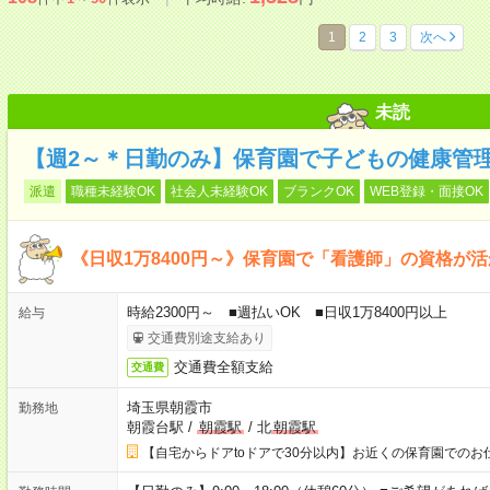
1
2
3
次へ
未読
【週2～＊日勤のみ】保育園で子どもの健康管
派遣
職種未経験OK
社会人未経験OK
ブランクOK
WEB登録・面接OK
《日収1万8400円～》保育園で「看護師」の資格が
時給2300円～ ■週払いOK ■日収1万8400円以上
給与
交通費別途支給あり
交通費全額支給
交通費
埼玉県朝霞市
勤務地
朝霞台駅
/
朝霞駅
/
北
朝霞駅
【自宅からドアtoドアで30分以内】お近くの保育園でのお