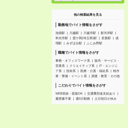
他の検索結果を見る
勤務地でバイト情報をさがす
池袋駅
川越駅
川越市駅
新河岸駅
和光市駅
霞ケ関(埼玉県)駅
若葉駅
成
増駅
みずほ台駅
ふじみ野駅
職種でバイト情報をさがす
事務・オフィスワーク系
販売・サービス・
営業系
クリエイティブ系
IT・エンジニ
ア系
技術系
医療・介護・福祉系
軽作
業・警備・イベント系
調査・教育・その他
こだわりでバイト情報をさがす
WEB登録・面接OK
交通費別途支給あり
履歴書不要
週5日勤務
土日祝日が休み