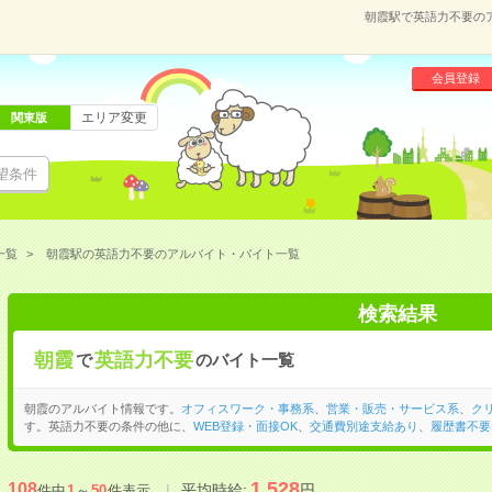
朝霞駅で英語力不要の
会員登録
エリア変更
関東版
望条件
一覧
朝霞駅の英語力不要のアルバイト・バイト一覧
検索結果
朝霞
英語力不要
で
のバイト一覧
朝霞のアルバイト情報です。
オフィスワーク・事務系
、
営業・販売・サービス系
、
ク
す。英語力不要の条件の他に、
WEB登録・面接OK
、
交通費別途支給あり
、
履歴書不要
1,528
108
平均時給:
円
件中
1
～
50
件表示